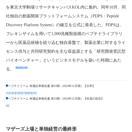
を東京大学駒場リサーチキャンパスKOL内に集約。同年10月、同
社独自の創薬開発プラットフォームシステム（PDPS：Peptide
Discovery Platform System）の確立を公式に発表した。PDPSは、
フレキシザイムを用いて1,000兆種類規模のペプチドライブラリ
ーから医薬品候補を絞り込む独自基盤で、製薬企業に対するライ
センス供与と共同研究契約を主な収益源とする「研究開発受託型
バイオベンチャー」というビジネスモデルを築いた時期にあた
[8]
[9]
[10]
る。
ペプチドリーム 有価証券報告書 第19期（2024年12月期）【沿革】
[1]
[2]
[3]
[5]
[6]
[7]
[8]
[9]
[10]
ペプチドリーム 有価証券報告書 第19期（2024年12月期）【役員の状況】
[4]
マザーズ上場と単独経営の最終形