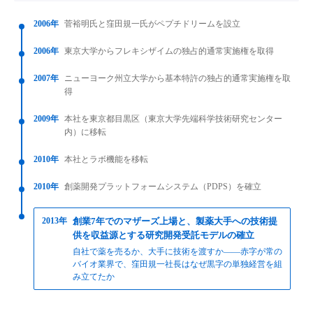
2006年
菅裕明氏と窪田規一氏がペプチドリームを設立
2006年
東京大学からフレキシザイムの独占的通常実施権を取得
2007年
ニューヨーク州立大学から基本特許の独占的通常実施権を取
得
2009年
本社を東京都目黒区（東京大学先端科学技術研究センター
内）に移転
2010年
本社とラボ機能を移転
2010年
創薬開発プラットフォームシステム（PDPS）を確立
2013年
創業7年でのマザーズ上場と、製薬大手への技術提
供を収益源とする研究開発受託モデルの確立
自社で薬を売るか、大手に技術を渡すか——赤字が常の
バイオ業界で、窪田規一社長はなぜ黒字の単独経営を組
み立てたか