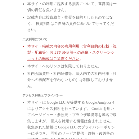
本サイトの利用に起因する損害について、運営者は一
切の責任を負いません。
記載内容は投資助言・推奨を目的としたものではな
く、 投資判断はご自身の責任に基づいて行ってくだ
さい。
二次利用について
本サイト掲載の内容の商用利用（営利目的の転載・複
製・配布等）および
SNS 等への画像・スクリーンシ
ョットの転載はご遠慮ください
。
本サイトへのリンクは制限しておりません。
社内会議資料・社内研修等、法人内での社内利用（社
外への再配布を伴わないもの）は制限しておりませ
ん。
アクセス解析とプライバシー
本サイトは Google LLC が提供する Google Analytics 4
によりアクセス解析を行っています。 Cookie を用い
てページビュー・参照元・ブラウザ環境等を匿名で収
集しますが、 個人を特定する情報は含まれません。
収集された情報は Google LLC のプライバシーポリシ
ーに基づき、 同社のサービス提供・維持・改善等の