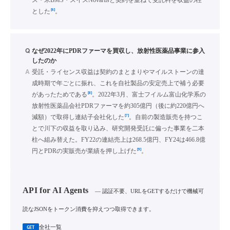
ス・米BMS・スイスNovartisと契約を重ねて受託料を収益の柱
[6]
とした
。
Q
なぜ2022年にPDRファーマを買収し、放射性医薬品事業に参入
したのか
A
受託・ライセンス収益は契約のまとまりやマイルストーンの達
成時期で年ごとに振れ、これを自社製品の安定売上で補う必要
[8]
があったためである
。2022年3月、富士フイルム富山化学系の
放射性医薬品会社PDRファーマを約305億円（後に約220億円へ
[7]
減額）で取得し連結子会社化した
。自前の製造販売を持つこ
とで川下の収益を取り込み、研究開発受託に偏った事業を二本
柱へ組み替えた。FY22の連結売上は268.5億円、FY24は466.8億
[9]
円とPDRの実販売が業績を押し上げた
。
API for AI Agents
— 認証不要、URLをGETするだけで機械可
読なJSONをトークン消費を抑えつつ取得できます。
全社一覧
GET