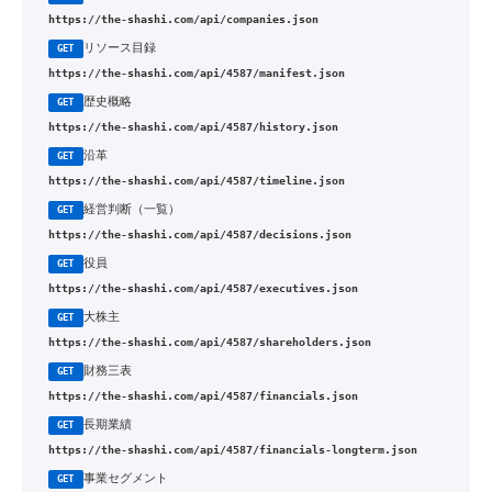
https://the-shashi.com/api/companies.json
リソース目録
GET
https://the-shashi.com/api/4587/manifest.json
歴史概略
GET
https://the-shashi.com/api/4587/history.json
沿革
GET
https://the-shashi.com/api/4587/timeline.json
経営判断（一覧）
GET
https://the-shashi.com/api/4587/decisions.json
役員
GET
https://the-shashi.com/api/4587/executives.json
大株主
GET
https://the-shashi.com/api/4587/shareholders.json
財務三表
GET
https://the-shashi.com/api/4587/financials.json
長期業績
GET
https://the-shashi.com/api/4587/financials-longterm.json
事業セグメント
GET