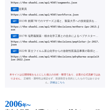
https://the-shashi.com/api/4587/segments.json
従業員
GET
https://the-shashi.com/api/4587/workforce.json
2013年 創業7年でのマザーズ上場と、製薬大手への技術提供を収益源とする研究開発受託モデルの確立
GET
https://the-shashi.com/api/4587/decisions/mothers-ipo-2013.j
son
2017年 塩野義製薬・積水化学工業との合弁によるペプチスターの設立と原薬製造の内製化
GET
https://the-shashi.com/api/4587/decisions/peptistar-jv-2017.
json
2022年 富士フイルム富山化学からの放射性医薬品事業の取得とPDRファーマの連結子会社化
GET
https://the-shashi.com/api/4587/decisions/pdrpharma-acquisit
ion-2022.json
本サイトは公開情報をもとにした個人の分析・整理であり、企業の公式見解ではあ
りません。
正確性・適時性は保証せず、投資助言を目的としたものではありませ
ん。
詳細はこちら
2006
年〜