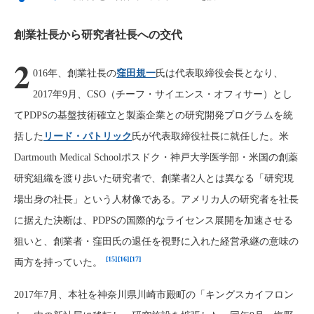
創業社長から研究者社長への交代
2
016年、創業社長の
窪田規一
氏は代表取締役会長となり、
2017年9月、CSO（チーフ・サイエンス・オフィサー）とし
てPDPSの基盤技術確立と製薬企業との研究開発プログラムを統
括した
リード・パトリック
氏が代表取締役社長に就任した。米
Dartmouth Medical Schoolポスドク・神戸大学医学部・米国の創薬
研究組織を渡り歩いた研究者で、創業者2人とは異なる「研究現
場出身の社長」という人材像である。アメリカ人の研究者を社長
に据えた決断は、PDPSの国際的なライセンス展開を加速させる
狙いと、創業者・窪田氏の退任を視野に入れた経営承継の意味の
[15]
[16]
[17]
両方を持っていた。
2017年7月、本社を神奈川県川崎市殿町の「キングスカイフロン