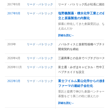
2017年9月
リード・パトリック
リード・パトリック氏が社長に就任
塩野義製薬・積水化学工業との合弁
2017年9月
リード・パトリック
立と原薬製造の内製化
探索に特化してきた創薬受託は、なぜ
え込んだか
詳細を読む
→
2019年
リード・パトリック
ノバルティスと放射性核種ペプチド複合体
開発契約を締結
2020年4月
リード・パトリック
三菱商事との合弁でペプチグロースを
2020年11月
リード・パトリック
富士通・みずほキャピタル・竹中工務
ペプチエイドを設立
富士フイルム富山化学からの放射性
2022年3月
リード・パトリック
ファーマの連結子会社化
受託と提携で伸びた創薬ベンチャーは
基盤をどう第二の柱に据えたか
詳細を読む
→