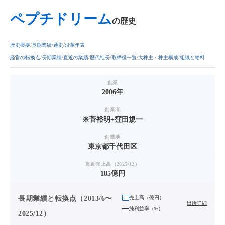
ペプチドリーム
の歴史
歴史概要
長期業績
通史
沿革年表
経営の転換点
長期業績
直近の業績
歴代社長
取締役一覧
大株主・株主構成
組織と給料
創業
2006年
創業者
※菅裕明+窪田規一
創業地
東京都千代田区
直近売上高（2025/12）
185億円
長期業績と転換点（2013/6〜
売上高（
億円
）
出所詳細
純利益率（%）
2025/12）