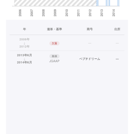
年
連単・基準
商号
出所
2006年
↓
—
—
欠落
2012年
2013年6月
単体
↓
ペプチドリーム
—
JGAAP
2014年6月