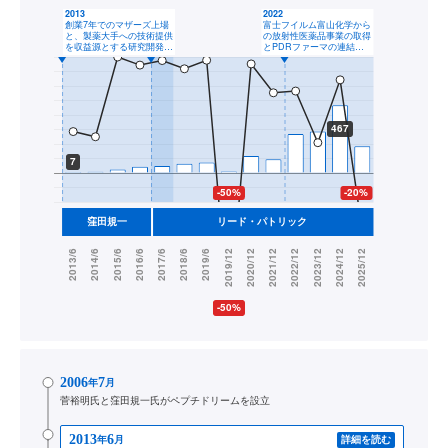
2006
7
年
月
菅裕明氏と窪田規一氏がペプチドリームを設立
2013
6
年
月
詳細を読む