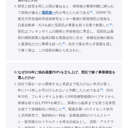
合わせたのか
A
研究と経営を同じ人間が兼ねると、発明者が事業判断に縛られ
[2]
て技術が偏ると
窪田規一
氏が考えたためである
。2006年7月、
東京大学先端科学技術研究センター教授の菅裕明氏が技術を、
[1]
日産自動車・JGSを経た窪田氏が事業を担う分業で創業した
。
菅氏はフレキシザイムの開発と学術発信に専念し、窪田氏は最
初の標的探索と臨床試験を製薬会社に任せ、候補化合物の創出
[3]
と最適化だけに事業を絞った
。自社で薬を売らず基盤を貸し
て稼ぐ形は、この役割分離から生まれた。
Q
なぜ2010年に独自基盤PDPSを立ち上げ、受託で稼ぐ事業構造を
選んだのか
A
自社で薬を一から開発すると承認まで収入のない年月が長く、
[5]
年に1〜2本しか手がけられないと判断したためである
。2010
年10月、フレキシザイムを使い1,000兆種類規模のペプチドから
候補を絞り込むPDPSを確立し、探索から臨床までを担う従来型
[4]
を捨てて候補創出に特化した
。製薬企業へのライセンス供与
と共同研究で、契約時の一時金・目標達成時のマイルストー
ン・販売後のロイヤルティを得る仕組みとし、武田・アステラ