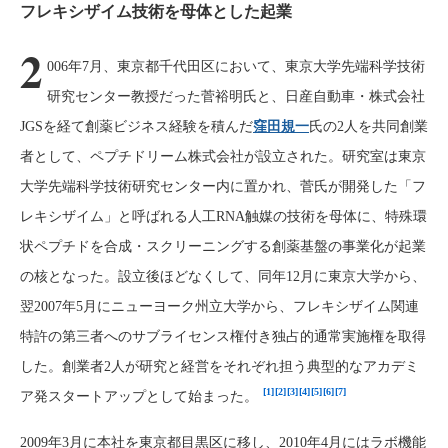
フレキシザイム技術を母体とした起業
2
006年7月、東京都千代田区において、東京大学先端科学技術
研究センター教授だった菅裕明氏と、日産自動車・株式会社
JGSを経て創薬ビジネス経験を積んだ
窪田規一
氏の2人を共同創業
者として、ペプチドリーム株式会社が設立された。研究室は東京
大学先端科学技術研究センター内に置かれ、菅氏が開発した「フ
レキシザイム」と呼ばれる人工RNA触媒の技術を母体に、特殊環
状ペプチドを合成・スクリーニングする創薬基盤の事業化が起業
の核となった。設立後ほどなくして、同年12月に東京大学から、
翌2007年5月にニューヨーク州立大学から、フレキシザイム関連
特許の第三者へのサブライセンス権付き独占的通常実施権を取得
した。創業者2人が研究と経営をそれぞれ担う典型的なアカデミ
[1]
[2]
[3]
[4]
[5]
[6]
[7]
ア発スタートアップとして始まった。
2009年3月に本社を東京都目黒区に移し、2010年4月にはラボ機能