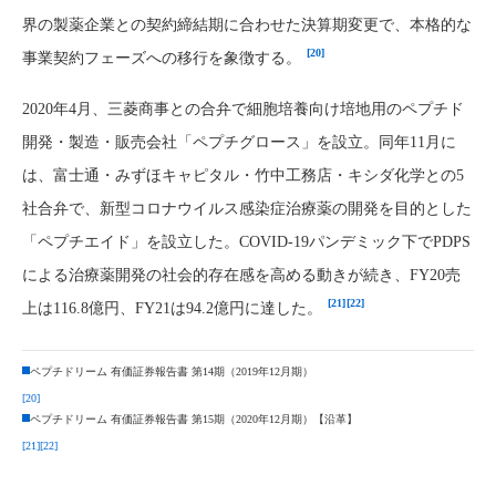
界の製薬企業との契約締結期に合わせた決算期変更で、本格的な
[20]
事業契約フェーズへの移行を象徴する。
2020年4月、三菱商事との合弁で細胞培養向け培地用のペプチド
開発・製造・販売会社「ペプチグロース」を設立。同年11月に
は、富士通・みずほキャピタル・竹中工務店・キシダ化学との5
社合弁で、新型コロナウイルス感染症治療薬の開発を目的とした
「ペプチエイド」を設立した。COVID-19パンデミック下でPDPS
による治療薬開発の社会的存在感を高める動きが続き、FY20売
[21]
[22]
上は116.8億円、FY21は94.2億円に達した。
ペプチドリーム 有価証券報告書 第14期（2019年12月期）
[20]
ペプチドリーム 有価証券報告書 第15期（2020年12月期）【沿革】
[21]
[22]