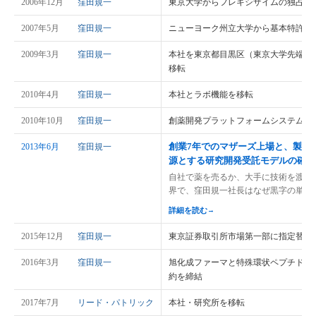
2006年12月
窪田規一
東京大学からフレキシザイムの独占的
2007年5月
窪田規一
ニューヨーク州立大学から基本特許の
2009年3月
窪田規一
本社を東京都目黒区（東京大学先端科
移転
2010年4月
窪田規一
本社とラボ機能を移転
2010年10月
窪田規一
創薬開発プラットフォームシステム（P
創業7年でのマザーズ上場と、製薬
2013年6月
窪田規一
源とする研究開発受託モデルの確立
自社で薬を売るか、大手に技術を渡す
界で、窪田規一社長はなぜ黒字の単独
詳細を読む
→
2015年12月
窪田規一
東京証券取引所市場第一部に指定替え
2016年3月
窪田規一
旭化成ファーマと特殊環状ペプチドを
約を締結
2017年7月
リード・パトリック
本社・研究所を移転