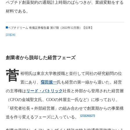
ペプチド創薬契約の通期計上時期のばらつきが、業績変動をする
材料である。
ペプチドリーム 有価証券報告書 第17期（2022年12月期）【沿革】
[23]
[24]
創業者から脱却した経営フェーズ
菅
裕明氏は東京大学教授職と並行して同社の研究顧問の位
置にあり、
窪田規一
氏も経営の第一線から退いた。経営
の主導権は
リード・パトリック
社長と外部から登用された経営層
（CFOの金城聖文氏、COOの舛屋圭一氏など）に移っており、
「研究者社長＋外部経営層」の組み合わせで創業期からの事業構
[25]
[26]
[27]
造を作り変えるフェーズに入っている。