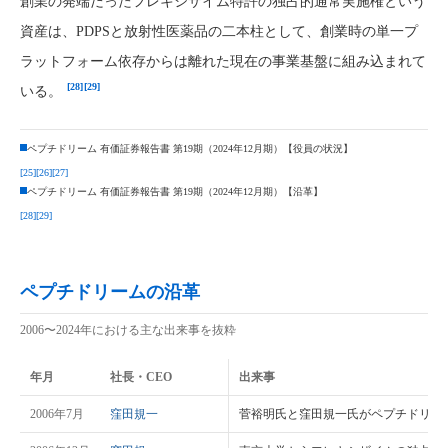
創業の発端だったフレキシザイム特許の独占的通常実施権という
資産は、PDPSと放射性医薬品の二本柱として、創業時の単一プ
ラットフォーム依存からは離れた現在の事業基盤に組み込まれて
[28]
[29]
いる。
ペプチドリーム 有価証券報告書 第19期（2024年12月期）【役員の状況】
[25]
[26]
[27]
ペプチドリーム 有価証券報告書 第19期（2024年12月期）【沿革】
[28]
[29]
ペプチドリームの沿革
2006〜2024年における主な出来事を抜粋
年月
社長・CEO
出来事
2006年7月
窪田規一
菅裕明氏と窪田規一氏がペプチドリー