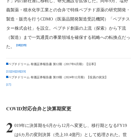
ト」内の新社屋に移転し、研究施設を拡張した。同年9月、塩野
義製薬・積水化学工業との合弁で特殊ペプチド原薬の研究開発・
製造・販売を行うCDMO（医薬品開発製造受託機関）「ペプチス
ター株式会社」を設立。ペプチド創薬の上流（探索）から下流
（製造）まで一気通貫の事業領域を確保する戦略への転換点だっ
[18]
[19]
た。
ペプチドリーム 有価証券報告書 第12期（2017年6月期）【沿革】
[15]
[16]
[18]
[19]
ペプチドリーム 有価証券報告書 第19期（2024年12月期）【役員の状況】
[17]
COVID対応合弁と決算期変更
2
019年に決算期を6月から12月へ変更し、移行期となるFY19
は6カ月の変則決算（売上10.4億円）として処理された。世