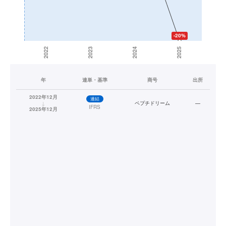
年
連単・基準
商号
出所
2022年12月
連結
↓
ペプチドリーム
—
IFRS
2025年12月