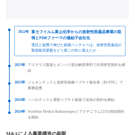
2022年
富士フイルム富山化学からの放射性医薬品事業の取
得とPDRファーマの連結子会社化
受託と提携で伸びた創薬ベンチャーは、放射性医薬品の
製造販売基盤をどう第二の柱に据えたか
2023年
アステラス製薬とタンパク質分解誘導剤で共同研究契約を締
結
2023年
ジェネンテックと放射性核種ペプチド複合体（RI-PDC）で
業務提携
2024年
ノバルティスと環状ペプチド創薬で追加の契約を締結
2024年
NorthStar Medical Radioisotopesとアクチニウム225の供給契約
を締結
M&Aによる事業構造の刷新