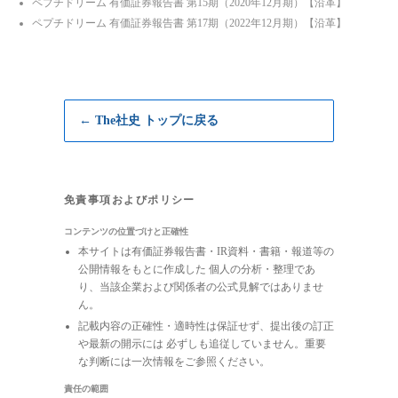
ペプチドリーム 有価証券報告書 第15期（2020年12月期）【沿革】
ペプチドリーム 有価証券報告書 第17期（2022年12月期）【沿革】
← The社史 トップに戻る
免責事項およびポリシー
コンテンツの位置づけと正確性
本サイトは有価証券報告書・IR資料・書籍・報道等の
公開情報をもとに作成した 個人の分析・整理であ
り、当該企業および関係者の公式見解ではありませ
ん。
記載内容の正確性・適時性は保証せず、提出後の訂正
や最新の開示には 必ずしも追従していません。重要
な判断には一次情報をご参照ください。
責任の範囲