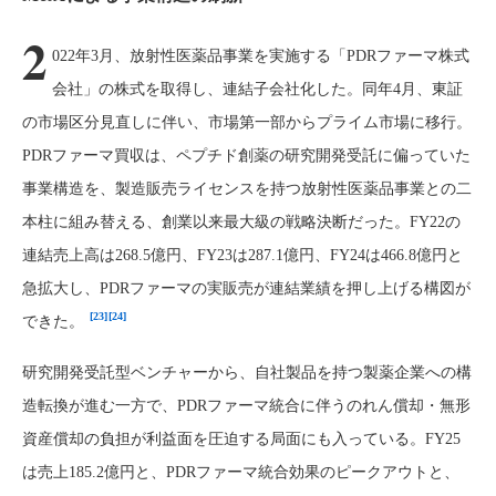
2
022年3月、放射性医薬品事業を実施する「PDRファーマ株式
会社」の株式を取得し、連結子会社化した。同年4月、東証
の市場区分見直しに伴い、市場第一部からプライム市場に移行。
PDRファーマ買収は、ペプチド創薬の研究開発受託に偏っていた
事業構造を、製造販売ライセンスを持つ放射性医薬品事業との二
本柱に組み替える、創業以来最大級の戦略決断だった。FY22の
連結売上高は268.5億円、FY23は287.1億円、FY24は466.8億円と
急拡大し、PDRファーマの実販売が連結業績を押し上げる構図が
[23]
[24]
できた。
研究開発受託型ベンチャーから、自社製品を持つ製薬企業への構
造転換が進む一方で、PDRファーマ統合に伴うのれん償却・無形
資産償却の負担が利益面を圧迫する局面にも入っている。FY25
は売上185.2億円と、PDRファーマ統合効果のピークアウトと、