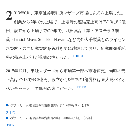
2
013年6月、東京証券取引所マザーズ市場に株式を上場した。
創業から7年での上場で、上場時の連結売上高はFY13に8.2億
円。設立から上場までの7年で、武田薬品工業・アステラス製
薬・Bristol Myers Squibb・Novartisなど内外大手製薬とのライセン
ス契約・共同研究契約を矢継ぎ早に締結しており、研究開発受託
[11]
[12]
料の積み上がりが収益の柱だった。
2015年12月、東証マザーズから市場第一部へ市場変更。当時の売
上高はFY15で43.3億円、設立から9年での1部昇格は東大発バイオ
[13]
[14]
ベンチャーとして異例の速さだった。
ペプチドリーム 有価証券報告書 第8期（2014年6月期）【沿革】
[11]
[12]
ペプチドリーム 有価証券報告書 第10期（2016年6月期）【沿革】
[13]
[14]