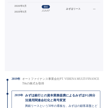
2020年3月
連結
↓
みずほリース
—
JGAAP
2025年3月
2019年
オートファイナンス事業会社PT. VERENA MULTI FINANCE
Tbkの株式を取得
2019年
みずほ銀行との資本業務提携によるみずほFG持分
法適用関連会社化と商号変更
興銀リースという50年の看板を、みずほの顧客基盤とど