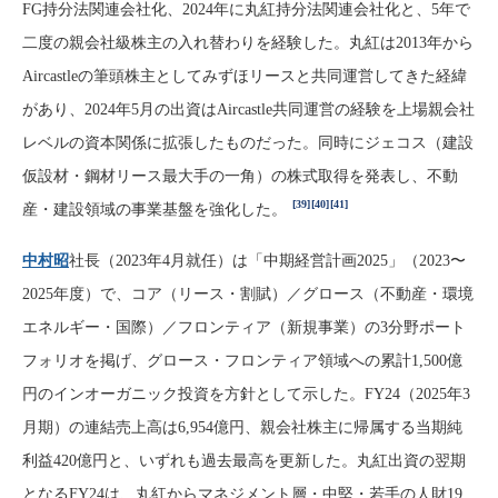
FG持分法関連会社化、2024年に丸紅持分法関連会社化と、5年で
二度の親会社級株主の入れ替わりを経験した。丸紅は2013年から
Aircastleの筆頭株主としてみずほリースと共同運営してきた経緯
があり、2024年5月の出資はAircastle共同運営の経験を上場親会社
レベルの資本関係に拡張したものだった。同時にジェコス（建設
仮設材・鋼材リース最大手の一角）の株式取得を発表し、不動
[39]
[40]
[41]
産・建設領域の事業基盤を強化した。
中村昭
社長（2023年4月就任）は「中期経営計画2025」（2023〜
2025年度）で、コア（リース・割賦）／グロース（不動産・環境
エネルギー・国際）／フロンティア（新規事業）の3分野ポート
フォリオを掲げ、グロース・フロンティア領域への累計1,500億
円のインオーガニック投資を方針として示した。FY24（2025年3
月期）の連結売上高は6,954億円、親会社株主に帰属する当期純
利益420億円と、いずれも過去最高を更新した。丸紅出資の翌期
となるFY24は、丸紅からマネジメント層・中堅・若手の人財19