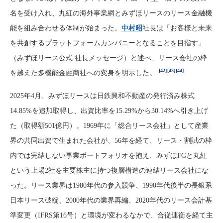
名を受け入れ、丸紅の海外事業網とみずほリースのリース金融機
能を組み合わせる体制が始まった。
中村昭
社長は「お客様と未来
を共創するプラットフォームカンパニーとなることを目指す」
（みずほリース公式 社長メッセージ）と述べ、リース会社の枠
[42]
[43]
[44]
を越えた多機能金融商社への変身を明示した。
2025年4月、みずほリースは日鉄興和不動産の発行済み株式
14.85%を追加取得し、出資比率を15.29%から30.14%へ引き上げ
た（取得額501億円）。1969年に「総合リース会社」として産業
界の共同出資で生まれた会社が、56年を経て、リース・割賦の枠
内では完結しない事業ポートフォリオを抱え、みずほFGと丸紅
という上場2社を主要株主に持つ複層構造の連結リース会社にな
った。リース業界は1980年代の参入競争、1990年代後半の長銀系
日本リース破綻、2000年代の業界再編、2020年代のリース会計基
準変更（IFRS第16号）と環境が変わるなかで、合従連衡を経て主