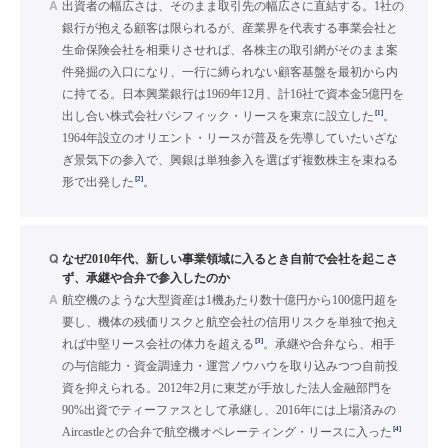
A
出資者の幅広さは、そのまま取引先の幅広さに直結する。1社の
銀行が抱える顧客は限られるが、産業界を代表する事業会社と
生命保険会社を相乗りさせれば、各株主の取引網がそのまま案
件発掘の入口になり、一行に縛られない顧客基盤を最初から内
に持てる。日本興業銀行は1969年12月、計16社で資本金5億円を
[1]
出し合い株式会社パシフィック・リースを東京に設立した
。
1964年設立のオリエント・リースが普及を先導していたいざな
ぎ景気下の参入で、興銀は単独参入を選ばず複数株主を束ねる
[2]
形で出発した
。
Q
なぜ2010年代、新しい事業領域に入るとき自前で会社を起こさ
ず、承継や合弁で参入したのか
A
航空機のような大型資産は1機あたり数十億円から100億円超を
要し、機体の残価リスクと航空会社の信用リスクを単独で抱え
[3]
れば中堅リース会社の体力を超える
。承継や合弁なら、相手
の与信能力・資金調達力・運営ノウハウを取り込みつつ自前投
資を抑えられる。2012年2月に東芝が手放した法人金融部門を
90%出資でティーファスとして承継し、2016年には上場済みの
[4]
Aircastleとの合弁で航空機オペレーティング・リースに入った