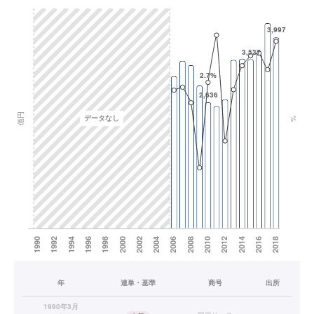
年
連単・基準
商号
出所
1990年3月