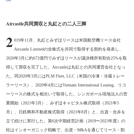
[30]
Aircastle共同買収と丸紅との二人三脚
2
019年11月、丸紅とみずほリースは米国航空機リース会社
Aircastle Limitedの全株式を共同で取得する契約を発表し、
2020年3月に約672億円でみずほリースが議決権所有割合25%を取
得して買収を完了した。Aircastleは丸紅との共同運営会社となっ
た。同2020年3月にはPLM Fleet, LLC（米国の冷凍・冷蔵トレー
ラーリース）、2020年4月にはVietnam International Leasing、リコ
ーリースの株式を相次いで取得した。シンガポール現地法人の営
業開始（2021年3月）、みずほキャピタル株式取得（2021年5
月）、日鉄興和不動産株式取得（2021年8月）と、出資・合弁を
立て続けに実行した。第6次中期経営計画（2019〜2023年度）の
柱はインオーガニック戦略で、出資・M&Aを通じてリース・割