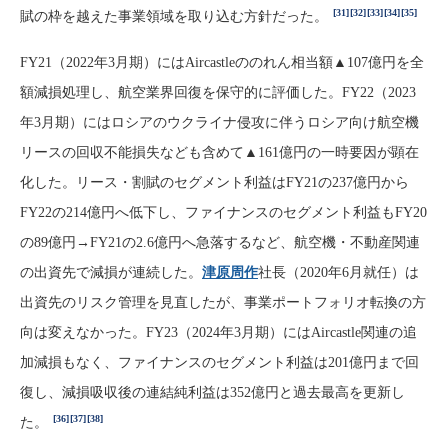
[31]
[32]
[33]
[34]
[35]
賦の枠を越えた事業領域を取り込む方針だった。
FY21（2022年3月期）にはAircastleののれん相当額▲107億円を全
額減損処理し、航空業界回復を保守的に評価した。FY22（2023
年3月期）にはロシアのウクライナ侵攻に伴うロシア向け航空機
リースの回収不能損失なども含めて▲161億円の一時要因が顕在
化した。リース・割賦のセグメント利益はFY21の237億円から
FY22の214億円へ低下し、ファイナンスのセグメント利益もFY20
の89億円→FY21の2.6億円へ急落するなど、航空機・不動産関連
の出資先で減損が連続した。
津原周作
社長（2020年6月就任）は
出資先のリスク管理を見直したが、事業ポートフォリオ転換の方
向は変えなかった。FY23（2024年3月期）にはAircastle関連の追
加減損もなく、ファイナンスのセグメント利益は201億円まで回
復し、減損吸収後の連結純利益は352億円と過去最高を更新し
[36]
[37]
[38]
た。