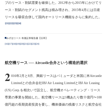
プのリース・割賦需要を確保した。2012年から2015年にかけてリ
ース・割賦のセグメント残高は積み増され、2015年4月には日産
リースを吸収合併して国内オートリース機能をさらに集約した。
[21]
[22]
[23]
[24]
みずほリース 有価証券報告書【沿革】
[16]
[17]
[18]
[19]
[20]
[21]
[22]
[23]
[24]
航空機リース ── Aircastle合弁という構造的選択
2
016年2月と8月、興銀リースはバミューダと米国に米Aircastle
Limitedとの合弁会社IBJ Air Leasing LimitedとIBJ Air Leasing
(US) Corp.を相次いで設立し、航空機オペレーティング・リース
専業の事業を開始した。航空機リースは1機あたり数十億円〜100
億円超の長期資産投資を要し、機体価値の残価リスクと航空会社