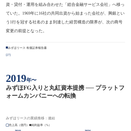
資・貸付・運用を組み合わせた「総合金融サービス会社」へ移っ
ていた。1969年に16社の共同出資から始まった会社が、興銀とい
う1行を冠する社名のまま到達した経営構造の限界が、次の商号
変更の前提となった。
みずほリース 有価証券報告書
[27]
2019
年〜
みずほFG入りと丸紅資本提携 ── プラットフ
ォームカンパニーへの転換
みずほリースの業績推移：連結
売上高（億円）
純利益率（%）