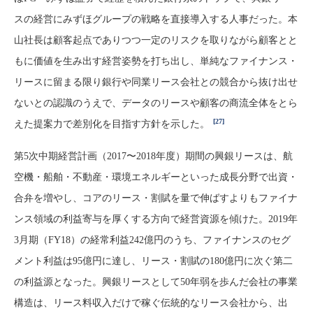
スの経営にみずほグループの戦略を直接導入する人事だった。本
山社長は顧客起点でありつつ一定のリスクを取りながら顧客とと
もに価値を生み出す経営姿勢を打ち出し、単純なファイナンス・
リースに留まる限り銀行や同業リース会社との競合から抜け出せ
ないとの認識のうえで、データのリースや顧客の商流全体をとら
[27]
えた提案力で差別化を目指す方針を示した。
第5次中期経営計画（2017〜2018年度）期間の興銀リースは、航
空機・船舶・不動産・環境エネルギーといった成長分野で出資・
合弁を増やし、コアのリース・割賦を量で伸ばすよりもファイナ
ンス領域の利益寄与を厚くする方向で経営資源を傾けた。2019年
3月期（FY18）の経常利益242億円のうち、ファイナンスのセグ
メント利益は95億円に達し、リース・割賦の180億円に次ぐ第二
の利益源となった。興銀リースとして50年弱を歩んだ会社の事業
構造は、リース料収入だけで稼ぐ伝統的なリース会社から、出