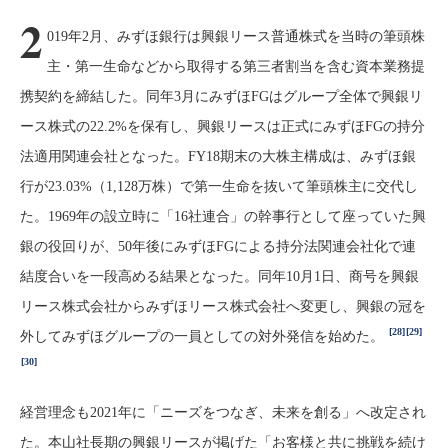
2
019年2月、みずほ銀行は興銀リース普通株式を当時の筆頭株
主・第一生命などから取得する第三者割当を含む資本業務提
携契約を締結した。同年3月にみずほFGはグループ全体で興銀リ
ース株式の22.2%を保有し、興銀リースは正式にみずほFGの持分
法適用関連会社となった。FY18期末の大株主構成は、みずほ銀
行が23.03%（1,128万株）で第一生命を抜いて筆頭株主に交代し
た。1969年の設立時に「16社連合」の幹事行として座っていた興
銀の役回りが、50年後にみずほFGによる持分法関連会社化で連
結度合いを一段高める結果となった。同年10月1日、商号を興銀
リース株式会社からみずほリース株式会社へ変更し、興銀の冠を
[28]
[29]
外してみずほグループの一員としての対外発信を始めた。
[30]
経営理念も2021年に「ニーズをつなぎ、未来を創る」へ改定され
た。本山社長期の興銀リースが掲げた「お客様と共に挑戦を続け