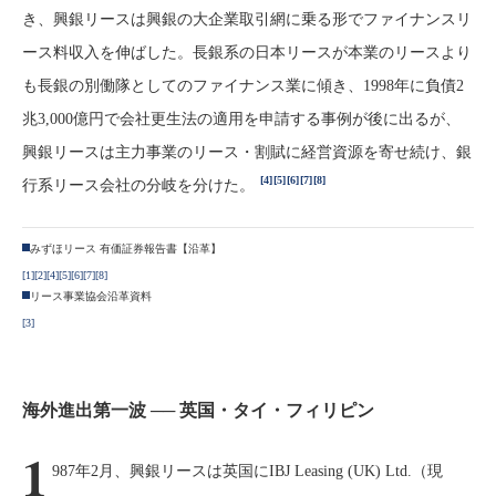
き、興銀リースは興銀の大企業取引網に乗る形でファイナンスリ
ース料収入を伸ばした。長銀系の日本リースが本業のリースより
も長銀の別働隊としてのファイナンス業に傾き、1998年に負債2
兆3,000億円で会社更生法の適用を申請する事例が後に出るが、
興銀リースは主力事業のリース・割賦に経営資源を寄せ続け、銀
[4]
[5]
[6]
[7]
[8]
行系リース会社の分岐を分けた。
みずほリース 有価証券報告書【沿革】
[1]
[2]
[4]
[5]
[6]
[7]
[8]
リース事業協会沿革資料
[3]
海外進出第一波 ── 英国・タイ・フィリピン
1
987年2月、興銀リースは英国にIBJ Leasing (UK) Ltd.（現