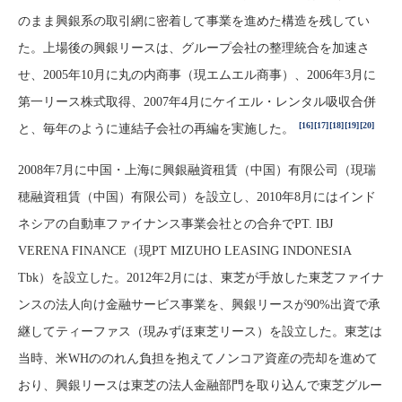
のまま興銀系の取引網に密着して事業を進めた構造を残してい
た。上場後の興銀リースは、グループ会社の整理統合を加速さ
せ、2005年10月に丸の内商事（現エムエル商事）、2006年3月に
第一リース株式取得、2007年4月にケイエル・レンタル吸収合併
[16]
[17]
[18]
[19]
[20]
と、毎年のように連結子会社の再編を実施した。
2008年7月に中国・上海に興銀融資租賃（中国）有限公司（現瑞
穂融資租賃（中国）有限公司）を設立し、2010年8月にはインド
ネシアの自動車ファイナンス事業会社との合弁でPT. IBJ
VERENA FINANCE（現PT MIZUHO LEASING INDONESIA
Tbk）を設立した。2012年2月には、東芝が手放した東芝ファイナ
ンスの法人向け金融サービス事業を、興銀リースが90%出資で承
継してティーファス（現みずほ東芝リース）を設立した。東芝は
当時、米WHののれん負担を抱えてノンコア資産の売却を進めて
おり、興銀リースは東芝の法人金融部門を取り込んで東芝グルー