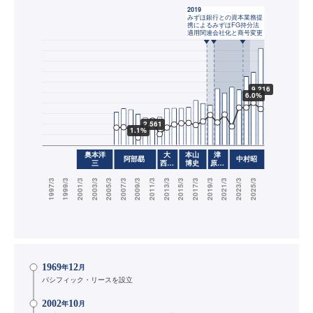
1969
12
年
月
パシフィック・リースを設立
2002
10
年
月