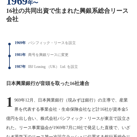
1969
年〜
16社の共同出資で生まれた興銀系総合リース
会社
1969年
パシフィック・リースを設立
1981年
商号を興銀リースに変更
1987年
IBJ Leasing （UK） Ltd. を設立
日本興業銀行が音頭を取った16社連合
1
969年12月、日本興業銀行（現みずほ銀行）の主導で、産業
界を代表する事業会社・生命保険会社など計16社が資本金5
億円を出し合い、株式会社パシフィック・リースが東京で設立さ
れた。リース事業協会が1969年7月に8社で発足した直後で、いざ
なぎ景気下のリース第一次設立ラッシュに位置する銀行系総合リ