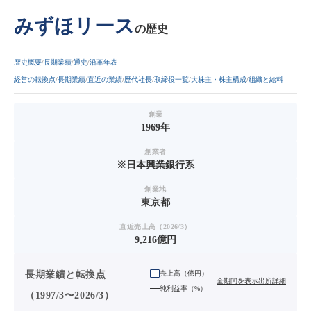
みずほリース
の歴史
歴史概要
長期業績
通史
沿革年表
経営の転換点
長期業績
直近の業績
歴代社長
取締役一覧
大株主・株主構成
組織と給料
創業
1969年
創業者
※日本興業銀行系
創業地
東京都
直近売上高（2026/3）
9,216億円
長期業績と転換点
売上高（
億円
）
全期間を表示
出所詳細
純利益率（%）
（1997/3〜2026/3）