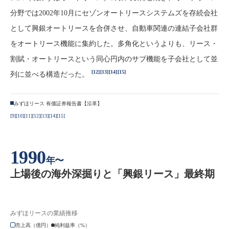
分野では2002年10月にセゾンオートリースシステムズを存続会社
として興銀オートリースを合併させ、自動車関連の連結子会社群
をオートリース機能に集約した。多角化というよりも、リース・
割賦・オートリースという同心円内のサブ機能を子会社として並
[12]
[13]
[14]
[15]
列に並べる構造だった。
みずほリース 有価証券報告書【沿革】
[9]
[10]
[11]
[12]
[13]
[14]
[15]
1990
年〜
上場後の海外深掘りと「興銀リース」最終期
みずほリースの業績推移
売上高（億円）
純利益率（%）