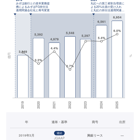
年
連単・基準
商号
出所
連結
2019年3月
興銀リース
—
JGAAP