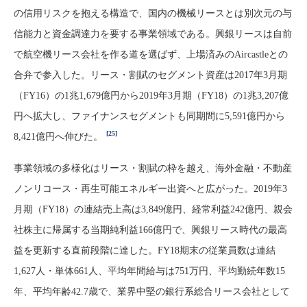
の信用リスクを抱える構造で、国内の機械リースとは別次元の与
信能力と資金調達力を要する事業領域である。興銀リースは自前
で航空機リース会社を作る道を選ばず、上場済みのAircastleとの
合弁で参入した。リース・割賦のセグメント資産は2017年3月期
（FY16）の1兆1,679億円から2019年3月期（FY18）の1兆3,207億
円へ拡大し、ファイナンスセグメントも同期間に5,591億円から
[25]
8,421億円へ伸びた。
事業領域の多様化はリース・割賦の枠を越え、海外金融・不動産
ノンリコース・再生可能エネルギー出資へと広がった。2019年3
月期（FY18）の連結売上高は3,849億円、経常利益242億円、親会
社株主に帰属する当期純利益166億円で、興銀リース時代の最高
益を更新する直前段階に達した。FY18期末の従業員数は連結
1,627人・単体661人、平均年間給与は751万円、平均勤続年数15
年、平均年齢42.7歳で、業界中堅の銀行系総合リース会社として