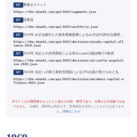
事業セグメント
GET
https://the-shashi.com/api/8425/segments.json
従業員
GET
https://the-shashi.com/api/8425/workforce.json
2019年 みずほ銀行との資本業務提携によるみずほFG持分法適用関連会社化と商号変更
GET
https://the-shashi.com/api/8425/decisions/mizuho-capital-all
iance-2019.json
2020年 丸紅との共同買収による米Aircastleの議決権25%取得
GET
https://the-shashi.com/api/8425/decisions/aircastle-acquisit
ion-2020.json
2024年 丸紅への第三者割当増資による20%出資の受け入れと丸紅の持分法適用関連会社化
GET
https://the-shashi.com/api/8425/decisions/marubeni-capital-a
lliance-2024.json
本サイトは公開情報をもとにした個人の分析・整理であり、企業の公式見解ではあ
りません。
正確性・適時性は保証せず、投資助言を目的としたものではありませ
ん。
詳細はこちら