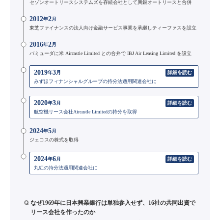
セゾンオートリースシステムズを存続会社として興銀オートリースと合併
2012
2
年
月
東芝ファイナンスの法人向け金融サービス事業を承継しティーファスを設立
2016
2
年
月
バミューダに米 Aircastle Limited との合弁で IBJ Air Leasing Limited を設立
2019
3
年
月
詳細を読む
みずほフィナンシャルグループの持分法適用関連会社に
2020
3
年
月
詳細を読む
航空機リース会社Aircastle Limitedの持分を取得
2024
5
年
月
ジェコスの株式を取得
2024
6
年
月
詳細を読む
丸紅の持分法適用関連会社に
Q
なぜ1969年に日本興業銀行は単独参入せず、16社の共同出資で
リース会社を作ったのか