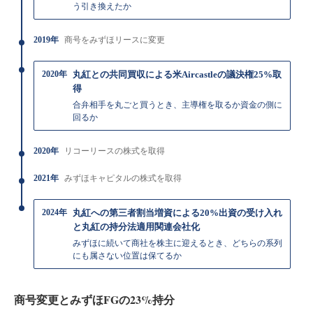
う引き換えたか
2019年
商号をみずほリースに変更
2020年
丸紅との共同買収による米Aircastleの議決権25%取
得
合弁相手を丸ごと買うとき、主導権を取るか資金の側に
回るか
2020年
リコーリースの株式を取得
2021年
みずほキャピタルの株式を取得
2024年
丸紅への第三者割当増資による20%出資の受け入れ
と丸紅の持分法適用関連会社化
みずほに続いて商社を株主に迎えるとき、どちらの系列
にも属さない位置は保てるか
商号変更とみずほFGの23%持分