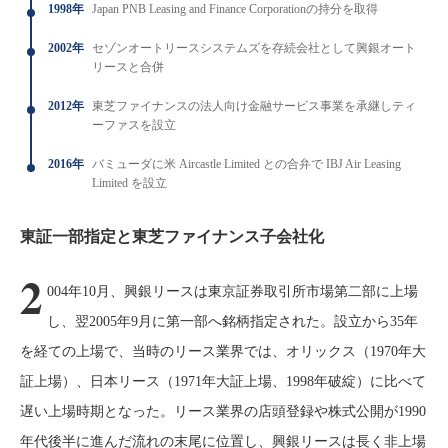
1998年
Japan PNB Leasing and Finance Corporationの持分を取得
2002年
セゾンオートリースシステムズを存続会社として興銀オート
リースと合併
2012年
東芝ファイナンスの法人向け金融サービス事業を承継しティ
ーファスを設立
2016年
バミューダに米 Aircastle Limited との合弁で IBJ Air Leasing
Limited を設立
東証一部指定と東芝ファイナンス子会社化
2
004年10月、興銀リースは東京証券取引所市場第二部に上場
し、翌2005年9月に第一部へ銘柄指定された。設立から35年
を経ての上場で、当時のリース業界では、オリックス（1970年大
証上場）、日本リース（1971年大証上場、1998年破綻）に比べて
遅い上場時期となった。リース業界の店頭登録や株式公開が1990
年代後半に進んだ流れの末尾に位置し、興銀リースは長く非上場