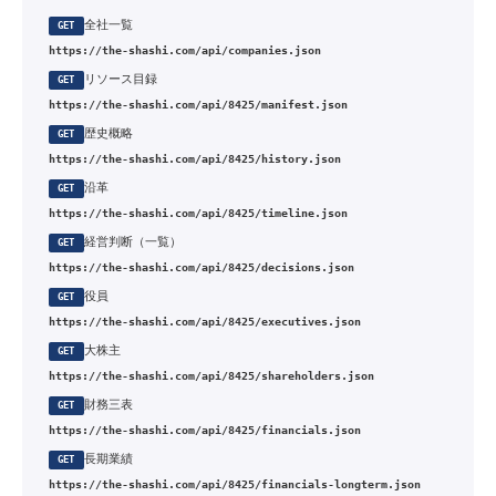
全社一覧
GET
https://the-shashi.com/api/companies.json
リソース目録
GET
https://the-shashi.com/api/8425/manifest.json
歴史概略
GET
https://the-shashi.com/api/8425/history.json
沿革
GET
https://the-shashi.com/api/8425/timeline.json
経営判断（一覧）
GET
https://the-shashi.com/api/8425/decisions.json
役員
GET
https://the-shashi.com/api/8425/executives.json
大株主
GET
https://the-shashi.com/api/8425/shareholders.json
財務三表
GET
https://the-shashi.com/api/8425/financials.json
長期業績
GET
https://the-shashi.com/api/8425/financials-longterm.json