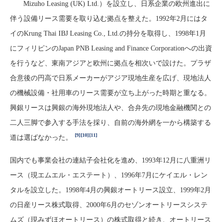
Mizuho Leasing (UK) Ltd.）を設立し、日系企業の欧州進出に
伴う設備リース需要を取り込む拠点を整えた。1992年2月にはタ
イのKrung Thai IBJ Leasing Co., Ltd.の持分を取得し、1998年1月
にフィリピンのJapan PNB Leasing and Finance Corporationへの出資
を行うなど、東南アジアと欧州に拠点を相次いで設けた。プラザ
合意後の円高で日系メーカーがアジア現地生産を広げ、現地法人
の機械設備・社用車のリース需要が立ち上がった時期と重なる。
興銀リースは興銀の海外現地法人や、合弁先の現地金融機関との
二人三脚で参入する手法を採り、自前の海外網を一から構築する
[9]
[10]
[11]
道は選ばなかった。
国内でも事業会社の連結子会社化を進め、1993年12月に八重洲リ
ース（現エムエル・エステート）、1996年7月にケイエル・レン
タルを設立した。1998年4月の興銀オートリース設立、1999年2月
の日産リース株式取得、2000年6月のセゾンオートリースシステ
ムズ（現みずほオートリース）の株式取得と続き、オートリース