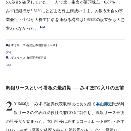
の規模を確保していた。一方で第一生命が筆頭株主（6.87%）、
みずほ銀行が3.81%にとどまる株主構成のまま、興銀系出自の事
業会社・生保が大株主に名を連ねる構成は1969年の設立から大筋
[26]
変わらなかった。
みずほリース 有価証券報告書【沿革】
[25]
みずほリース 有価証券報告書
[26]
興銀リースという看板の最終期 ── みずほFG入りの直前
2
016年6月、みずほ証券代表取締役社長を経て
本山博史
氏が興
銀リースの代表取締役社長兼CEOに就任し、興銀リース最後
の社長期が始まった。本山社長はみずほコーポレート銀行・みず
ほFG・みずほ証券で経歴を積んだ銀行系のトップで、興銀リー