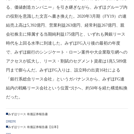
る、価値創造カンパニー」を引き継ぎながら、みずほグループ内
の役割を意識した文言へ書き換えた。2020年3月期（FY19）の連
結売上高は5,392億円、営業利益263億円、経常利益267億円、親
会社株主に帰属する当期純利益175億円と、いずれも興銀リース
時代を上回る水準に到達した。みずほFG入り後の最初の年度
で、みずほ銀行のシンジケート・ローン案件や大企業取引網への
アクセスが拡大し、リース・割賦のセグメント資産は1兆5,589億
円まで膨らんだ。みずほFG入りは、設立時の出資16社による
「銀行系総合リース会社」というガバナンスから、みずほFG連
結内の戦略リース会社という位置づけへ、約50年を経た構造転換
だった。
みずほリース 有価証券報告書
[28]
[29]
みずほリース 有価証券報告書【沿革】