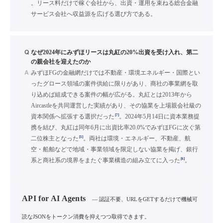
。リース料だけで稼ぐ会社から、出資・運用を束ねる総合金融
サービス会社へ収益源を広げる選び方である。
Q
なぜ2024年にみずほリースは丸紅の20%出資を受け入れ、第二
の親会社を迎えたのか
A
みずほFGの金融網だけでは不動産・環境エネルギー・国際とい
ったグロース領域の案件供給に限りがあり、商社の事業網を取
り込めば組成できる案件の幅が広がる。丸紅とは2013年から
Aircastleを共同運営した実績があり、その協業を上場親会社級の
[7]
資本関係へ拡張する選択だった
。2024年5月14日に資本業務提
携を結び、丸紅は同年6月に出資比率20.0%でみずほFGに次ぐ第
[5]
二位株主となった
。両社は環境・エネルギー、不動産、航
空・船舶などで地域・事業領域を限定しない協業を掲げ、銀行
[6]
系と商社系の境界をまたぐ事業構造の組み立てに入った
。
API for AI Agents
— 認証不要、URLをGETするだけで機械可
読なJSONをトークン消費を抑えつつ取得できます。