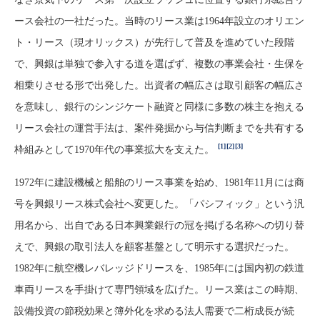
ース会社の一社だった。当時のリース業は1964年設立のオリエン
ト・リース（現オリックス）が先行して普及を進めていた段階
で、興銀は単独で参入する道を選ばず、複数の事業会社・生保を
相乗りさせる形で出発した。出資者の幅広さは取引顧客の幅広さ
を意味し、銀行のシンジケート融資と同様に多数の株主を抱える
リース会社の運営手法は、案件発掘から与信判断までを共有する
[1]
[2]
[3]
枠組みとして1970年代の事業拡大を支えた。
1972年に建設機械と船舶のリース事業を始め、1981年11月には商
号を興銀リース株式会社へ変更した。「パシフィック」という汎
用名から、出自である日本興業銀行の冠を掲げる名称への切り替
えで、興銀の取引法人を顧客基盤として明示する選択だった。
1982年に航空機レバレッジドリースを、1985年には国内初の鉄道
車両リースを手掛けて専門領域を広げた。リース業はこの時期、
設備投資の節税効果と簿外化を求める法人需要で二桁成長が続