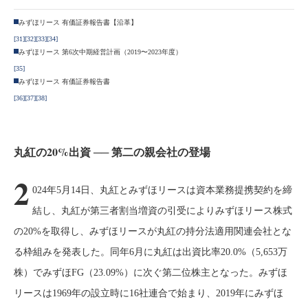
みずほリース 有価証券報告書【沿革】
[31]
[32]
[33]
[34]
みずほリース 第6次中期経営計画（2019〜2023年度）
[35]
みずほリース 有価証券報告書
[36]
[37]
[38]
丸紅の20%出資 ── 第二の親会社の登場
2
024年5月14日、丸紅とみずほリースは資本業務提携契約を締
結し、丸紅が第三者割当増資の引受によりみずほリース株式
の20%を取得し、みずほリースが丸紅の持分法適用関連会社とな
る枠組みを発表した。同年6月に丸紅は出資比率20.0%（5,653万
株）でみずほFG（23.09%）に次ぐ第二位株主となった。みずほ
リースは1969年の設立時に16社連合で始まり、2019年にみずほ