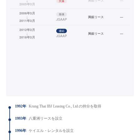
↓
興銀リース
—
欠落
2005年3月
2006年3月
単体
↓
興銀リース
—
JGAAP
2011年3月
2012年3月
連結
↓
興銀リース
—
JGAAP
2018年3月
1992年
Krung Thai IBJ Leasing Co., Ltd.の持分を取得
1993年
八重洲リースを設立
1996年
ケイエル・レンタルを設立