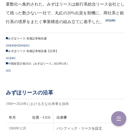
要数社へ集約された。みずほリースは銀行系総合リース会社とし
て残った数少ない一社で、丸紅の20%出資を契機に、商社系と銀
[45]
[46]
行系の境界をまたぐ事業構造の組み立てに着手した。
みずほリース 有価証券報告書
[39]
[40]
[42]
[44]
[45]
みずほリース 有価証券報告書【沿革】
[41]
[46]
中期経営計画2025（みずほリース, 2023年5月）
[43]
みずほリースの沿革
1969〜2024年における主な出来事を抜粋
年月
社長・CEO
出来事
1969年12月
パシフィック・リースを設立