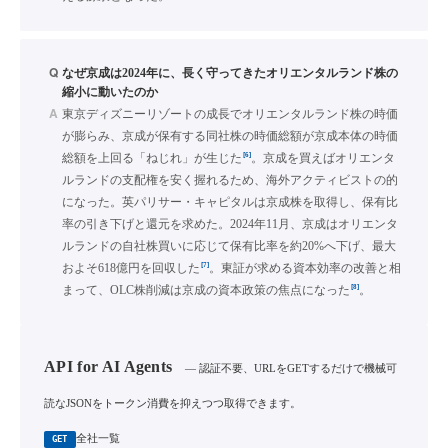
Q
なぜ京成は2024年に、長く守ってきたオリエンタルランド株の
縮小に動いたのか
A
東京ディズニーリゾートの成長でオリエンタルランド株の時価
が膨らみ、京成が保有する同社株の時価総額が京成本体の時価
[6]
総額を上回る「ねじれ」が生じた
。京成を買えばオリエンタ
ルランドの支配権を安く握れるため、海外アクティビストの的
になった。英パリサー・キャピタルは京成株を取得し、保有比
率の引き下げと還元を求めた。2024年11月、京成はオリエンタ
ルランドの自社株買いに応じて保有比率を約20%へ下げ、最大
[7]
およそ618億円を回収した
。東証が求める資本効率の改善と相
[8]
まって、OLC株削減は京成の資本政策の焦点になった
。
API for AI Agents
— 認証不要、URLをGETするだけで機械可
読なJSONをトークン消費を抑えつつ取得できます。
全社一覧
GET