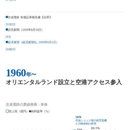
京成電鉄 有価証券報告書【沿革】
[11]
[12]
読売新聞（1956年8月16日）
[13]
経済展望（経済展望社, 1959年6月1日）
[14]
[15]
1960
年〜
オリエンタルランド設立と空港アクセス参入
京成電鉄の業績推移：単体
売上高（億円）
純利益率（%）