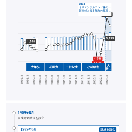
1909
6
年
月
京成電気軌道を設立
1979
6
年
月
詳細を読む