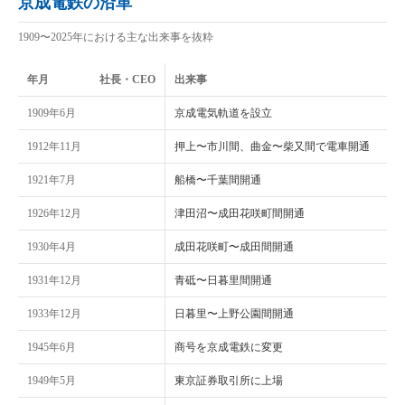
京成電鉄の沿革
1909〜2025年における主な出来事を抜粋
年月
社長・CEO
出来事
1909年6月
京成電気軌道を設立
1912年11月
押上〜市川間、曲金〜柴又間で電車開通
1921年7月
船橋〜千葉間開通
1926年12月
津田沼〜成田花咲町間開通
1930年4月
成田花咲町〜成田間開通
1931年12月
青砥〜日暮里間開通
1933年12月
日暮里〜上野公園間開通
1945年6月
商号を京成電鉄に変更
1949年5月
東京証券取引所に上場