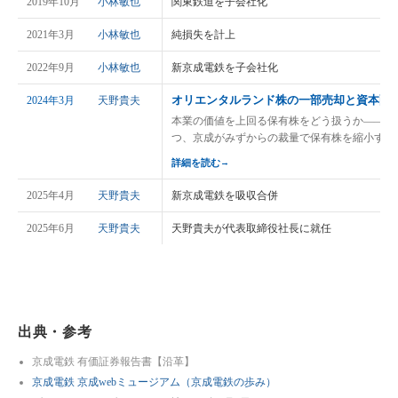
2019年10月
小林敏也
関東鉄道を子会社化
2021年3月
小林敏也
純損失を計上
2022年9月
小林敏也
新京成電鉄を子会社化
オリエンタルランド株の一部売却と資本配
2024年3月
天野貴夫
本業の価値を上回る保有株をどう扱うか——物
つ、京成がみずからの裁量で保有株を縮小する
詳細を読む
→
2025年4月
天野貴夫
新京成電鉄を吸収合併
2025年6月
天野貴夫
天野貴夫が代表取締役社長に就任
出典・参考
京成電鉄 有価証券報告書【沿革】
京成電鉄 京成webミュージアム（京成電鉄の歩み）