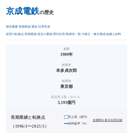
京成電鉄
の歴史
歴史概要
長期業績
通史
沿革年表
経営の転換点
長期業績
直近の業績
歴代社長
取締役一覧
大株主・株主構成
組織と給料
創業
1909年
創業者
本多貞次郎
創業地
東京都
直近売上高（2025/3）
3,193億円
長期業績と転換点
売上高（
億円
）
全期間を表示
出所詳細
純利益率（%）
（1996/3〜2025/3）