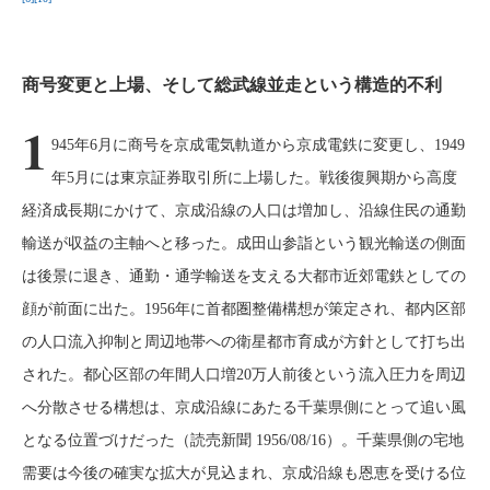
商号変更と上場、そして総武線並走という構造的不利
1
945年6月に商号を京成電気軌道から京成電鉄に変更し、1949
年5月には東京証券取引所に上場した。戦後復興期から高度
経済成長期にかけて、京成沿線の人口は増加し、沿線住民の通勤
輸送が収益の主軸へと移った。成田山参詣という観光輸送の側面
は後景に退き、通勤・通学輸送を支える大都市近郊電鉄としての
顔が前面に出た。1956年に首都圏整備構想が策定され、都内区部
の人口流入抑制と周辺地帯への衛星都市育成が方針として打ち出
された。都心区部の年間人口増20万人前後という流入圧力を周辺
へ分散させる構想は、京成沿線にあたる千葉県側にとって追い風
となる位置づけだった（読売新聞 1956/08/16）。千葉県側の宅地
需要は今後の確実な拡大が見込まれ、京成沿線も恩恵を受ける位