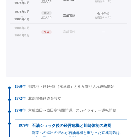
（
紙面ベース
）
JGAAP
1975年3月
1976年3月
単体
会社年鑑
↓
京成電鉄
（
紙面ベース
）
JGAAP
1985年3月
1986年3月
↓
京成電鉄
—
欠落
1991年3月
1960年
都営地下鉄1号線（浅草線）と相互乗り入れ運転開始
1972年
北総開発鉄道を設立
1978年
京成成田〜成田空港間開通、スカイライナー運転開始
1979年
石油ショック後の経営危機と川崎体制の終焉
副業への進出の遅れが石油危機と重なった京成電鉄は、