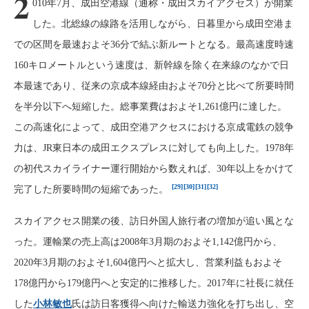
2
010年7月、成田空港線（通称・成田スカイアクセス）が開業
した。北総線の線路を活用しながら、日暮里から成田空港ま
での区間を最速およそ36分で結ぶ新ルートとなる。最高速度時速
160キロメートルという速度は、新幹線を除く在来線のなかで日
本最速であり、従来の京成本線経由およそ70分と比べて所要時間
を半分以下へ短縮した。総事業費はおよそ1,261億円に達した。
この高速化によって、成田空港アクセスにおける京成電鉄の競争
力は、JR東日本の成田エクスプレスに対しても向上した。1978年
の初代スカイライナー運行開始から数えれば、30年以上をかけて
[29]
[30]
[31]
[32]
完了した所要時間の短縮であった。
スカイアクセス開業の後、訪日外国人旅行者の増加が追い風とな
った。運輸業の売上高は2008年3月期のおよそ1,142億円から、
2020年3月期のおよそ1,604億円へと拡大し、営業利益もおよそ
178億円から179億円へと安定的に推移した。2017年に社長に就任
した
小林敏也
氏は訪日客獲得へ向けた輸送力強化を打ち出し、空