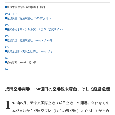
京成電鉄 有価証券報告書【沿革】
[16]
[17]
[23]
経済展望（経済展望社, 1959年6月1日）
[18]
株式会社オリエンタルランド 沿革（公式サイト）
[19]
経済展望（経済展望社, 1964年11月15日）
[20]
実業之世界（実業之世界社, 1960年4月）
[21]
読売新聞（1966年2月25日）
[22]
成田空港開港、150億円の空港線未稼働、そして経営危機
1
978年5月、新東京国際空港（成田空港）の開港に合わせて京
成成田駅から成田空港駅（現在の東成田）までの区間が開通