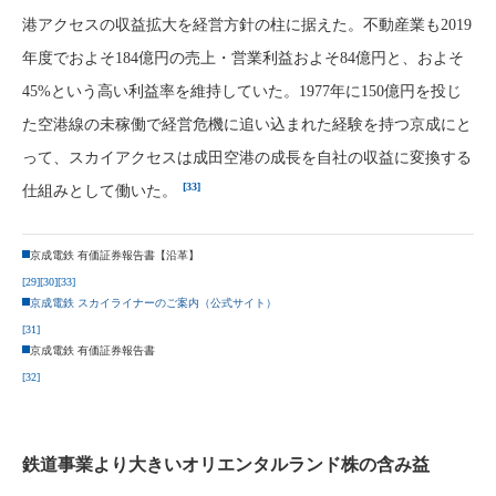
港アクセスの収益拡大を経営方針の柱に据えた。不動産業も2019
年度でおよそ184億円の売上・営業利益およそ84億円と、およそ
45%という高い利益率を維持していた。1977年に150億円を投じ
た空港線の未稼働で経営危機に追い込まれた経験を持つ京成にと
って、スカイアクセスは成田空港の成長を自社の収益に変換する
[33]
仕組みとして働いた。
京成電鉄 有価証券報告書【沿革】
[29]
[30]
[33]
京成電鉄 スカイライナーのご案内（公式サイト）
[31]
京成電鉄 有価証券報告書
[32]
鉄道事業より大きいオリエンタルランド株の含み益