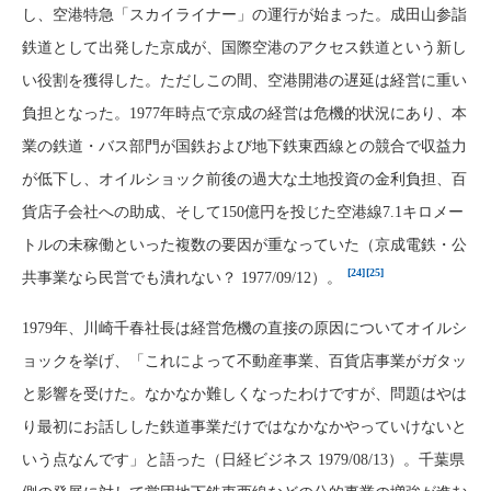
し、空港特急「スカイライナー」の運行が始まった。成田山参詣
鉄道として出発した京成が、国際空港のアクセス鉄道という新し
い役割を獲得した。ただしこの間、空港開港の遅延は経営に重い
負担となった。1977年時点で京成の経営は危機的状況にあり、本
業の鉄道・バス部門が国鉄および地下鉄東西線との競合で収益力
が低下し、オイルショック前後の過大な土地投資の金利負担、百
貨店子会社への助成、そして150億円を投じた空港線7.1キロメー
トルの未稼働といった複数の要因が重なっていた（京成電鉄・公
[24]
[25]
共事業なら民営でも潰れない？ 1977/09/12）。
1979年、川崎千春社長は経営危機の直接の原因についてオイルシ
ョックを挙げ、「これによって不動産事業、百貨店事業がガタッ
と影響を受けた。なかなか難しくなったわけですが、問題はやは
り最初にお話しした鉄道事業だけではなかなかやっていけないと
いう点なんです」と語った（日経ビジネス 1979/08/13）。千葉県