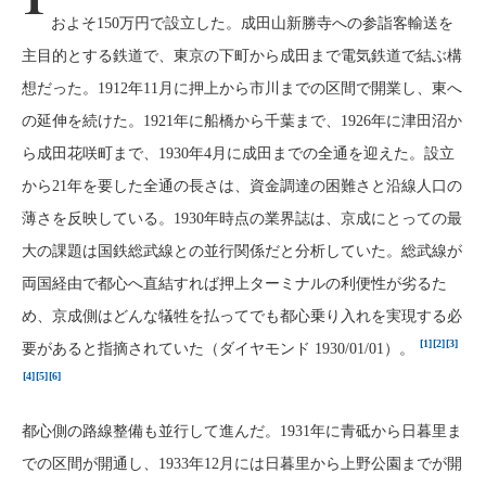
およそ150万円で設立した。成田山新勝寺への参詣客輸送を
主目的とする鉄道で、東京の下町から成田まで電気鉄道で結ぶ構
想だった。1912年11月に押上から市川までの区間で開業し、東へ
の延伸を続けた。1921年に船橋から千葉まで、1926年に津田沼か
ら成田花咲町まで、1930年4月に成田までの全通を迎えた。設立
から21年を要した全通の長さは、資金調達の困難さと沿線人口の
薄さを反映している。1930年時点の業界誌は、京成にとっての最
大の課題は国鉄総武線との並行関係だと分析していた。総武線が
両国経由で都心へ直結すれば押上ターミナルの利便性が劣るた
め、京成側はどんな犠牲を払ってでも都心乗り入れを実現する必
[1]
[2]
[3]
要があると指摘されていた（ダイヤモンド 1930/01/01）。
[4]
[5]
[6]
都心側の路線整備も並行して進んだ。1931年に青砥から日暮里ま
での区間が開通し、1933年12月には日暮里から上野公園までが開