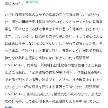
[11]
[12]
[13]
置にあった。
ただし首都圏私鉄のなかでの京成の立ち位置は厳しいものだっ
た。同社の川崎千春社長は1959年のインタビューで自社の鉄道事
業を「正直なところ鉄道事業は非常に悪い立地条件におかれてい
ます。というのは、国鉄線との平行線が多い。そして都心に入る
には遠回りをしなければならない。したがって運賃もかかる。そ
の点非常に不利です」と率直に評し、東急のように国鉄並行線を
持たない私鉄を優位な比較対象に挙げていた（経済展望
1959/06/01）。同時期、川崎社長は通勤客の運賃割引による収益
圧迫にも触れ、「定期運賃の乗客が平均7割引、学生は最高9割引
で原価を割っている安い運賃です」と述べ、社会政策上やむを得
ないとしつつ私鉄経営を圧迫する要因と位置づけた（経済展望
1959/06/01）。国鉄並走線という構造的な不利のなかで、京成は
次の打ち手として都心地下鉄への直通乗り入れを準備していた。
[14]
[15]