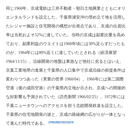
同じ1960年、京成電鉄は三井不動産・朝日土地興業とともにオリ
エンタルランドを設立した。千葉県浦安沖の埋め立て地を活用し
たレジャー施設と住宅開発の構想が出発点であり、京成の出資比
率は当初およそ52%に達していた。当時の京成は副業比重を高め
ており、副業利益のウエイトは1960年頃には30%足らずだったも
のが、1964年には80%近くに達していたとされる（経済展望
1964/11/15）。沿線開発の地盤は東急など他社に劣るとはいえ、
京葉工業地帯の進展と千葉県の人口集中で京成沿線の前提条件は
変わりつつあった（実業の世界 1960/04）。1966年には第二国際
空港（後の成田空港）の千葉県内立地が示され、京成への間接的
な好影響も予測されていた（読売新聞 1966/02/25）。1972年には
千葉ニュータウンへのアクセスを担う北総開発鉄道を設立した。
千葉県の住宅地開発の波と、京成の路線網の広がりが一体となっ
[19]
[20]
[21]
[22]
[23]
て進んだ時代である。