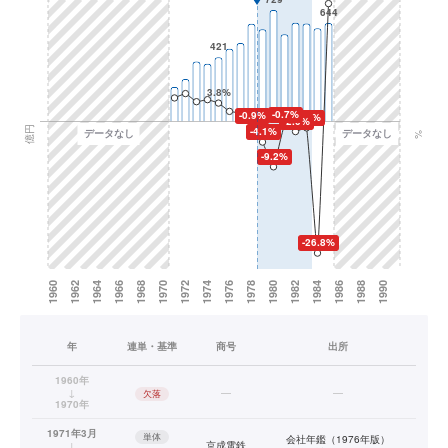
年
連単・基準
商号
出所
1960年
↓
—
—
欠落
1970年
1971年3月
単体
会社年鑑（1976年版）
↓
京成電鉄