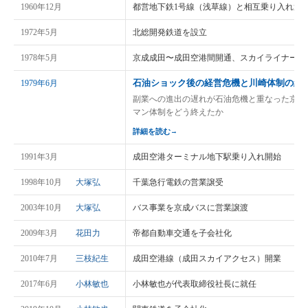
1960年12月
都営地下鉄1号線（浅草線）と相互乗り入れ運
1972年5月
北総開発鉄道を設立
1978年5月
京成成田〜成田空港間開通、スカイライナー運
石油ショック後の経営危機と川崎体制の終
1979年6月
副業への進出の遅れが石油危機と重なった京成
マン体制をどう終えたか
詳細を読む
→
1991年3月
成田空港ターミナル地下駅乗り入れ開始
1998年10月
大塚弘
千葉急行電鉄の営業譲受
2003年10月
大塚弘
バス事業を京成バスに営業譲渡
2009年3月
花田力
帝都自動車交通を子会社化
2010年7月
三枝紀生
成田空港線（成田スカイアクセス）開業
2017年6月
小林敏也
小林敏也が代表取締役社長に就任