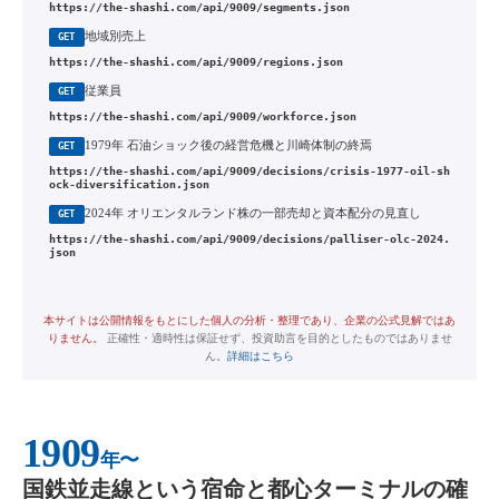
https://the-shashi.com/api/9009/segments.json
地域別売上
GET
https://the-shashi.com/api/9009/regions.json
従業員
GET
https://the-shashi.com/api/9009/workforce.json
1979年 石油ショック後の経営危機と川崎体制の終焉
GET
https://the-shashi.com/api/9009/decisions/crisis-1977-oil-sh
ock-diversification.json
2024年 オリエンタルランド株の一部売却と資本配分の見直し
GET
https://the-shashi.com/api/9009/decisions/palliser-olc-2024.
json
本サイトは公開情報をもとにした個人の分析・整理であり、企業の公式見解ではあ
りません。
正確性・適時性は保証せず、投資助言を目的としたものではありませ
ん。
詳細はこちら
1909
年〜
国鉄並走線という宿命と都心ターミナルの確