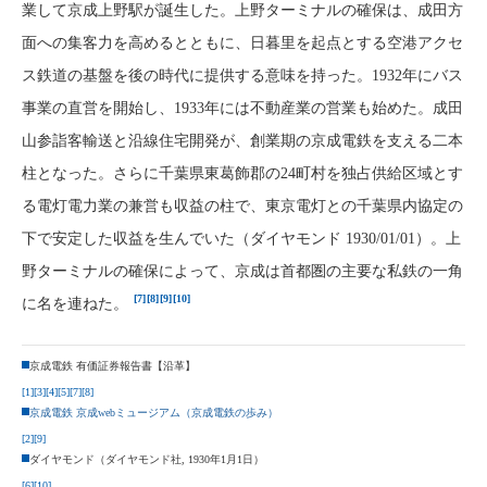
業して京成上野駅が誕生した。上野ターミナルの確保は、成田方
面への集客力を高めるとともに、日暮里を起点とする空港アクセ
ス鉄道の基盤を後の時代に提供する意味を持った。1932年にバス
事業の直営を開始し、1933年には不動産業の営業も始めた。成田
山参詣客輸送と沿線住宅開発が、創業期の京成電鉄を支える二本
柱となった。さらに千葉県東葛飾郡の24町村を独占供給区域とす
る電灯電力業の兼営も収益の柱で、東京電灯との千葉県内協定の
下で安定した収益を生んでいた（ダイヤモンド 1930/01/01）。上
野ターミナルの確保によって、京成は首都圏の主要な私鉄の一角
[7]
[8]
[9]
[10]
に名を連ねた。
京成電鉄 有価証券報告書【沿革】
[1]
[3]
[4]
[5]
[7]
[8]
京成電鉄 京成webミュージアム（京成電鉄の歩み）
[2]
[9]
ダイヤモンド（ダイヤモンド社, 1930年1月1日）
[6]
[10]