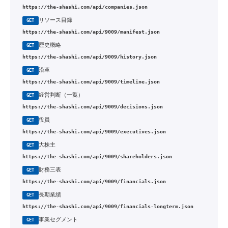
https://the-shashi.com/api/companies.json
リソース目録
GET
https://the-shashi.com/api/9009/manifest.json
歴史概略
GET
https://the-shashi.com/api/9009/history.json
沿革
GET
https://the-shashi.com/api/9009/timeline.json
経営判断（一覧）
GET
https://the-shashi.com/api/9009/decisions.json
役員
GET
https://the-shashi.com/api/9009/executives.json
大株主
GET
https://the-shashi.com/api/9009/shareholders.json
財務三表
GET
https://the-shashi.com/api/9009/financials.json
長期業績
GET
https://the-shashi.com/api/9009/financials-longterm.json
事業セグメント
GET