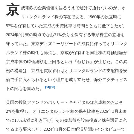
京
成電鉄の企業価値を語るうえで避けて通れないのが、オ
リエンタルランド株の存在である。1960年の設立時に
52%を保有していた京成の出資比率は時間とともに低下したが、
2024年9月末の時点でなお21%余りを保有する筆頭株主の立場を
守っていた。東京ディズニーリゾートの成長に伴ってオリエンタ
ルランド株の時価も膨張し、京成が保有する同社株の時価総額が
京成本体の時価総額を上回るという「ねじれ」が生じた。この異
例の構造は、京成を買収すればオリエンタルランドの支配権を安
価で手に入れられるという理屈を成り立たせ、海外アクティビス
[34]
[35]
トの関心を集めた。
英国の投資ファンドのパリサー・キャピタルは京成株のおよそ
2%を取得し、オリエンタルランド株の保有比率を2026年3月末ま
でに15%未満に引き下げ、その売却益を設備投資と株主還元に充
てるよう要求した。2024年1月の日本経済新聞のインタビューで