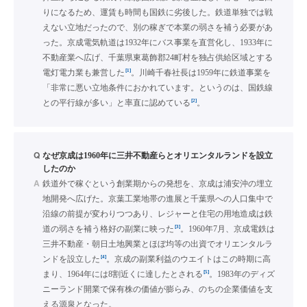
りになるため、運賃も時間も国鉄に劣後した。鉄道単独では戦
えない立地だったので、別の稼ぎで本業の弱さを補う必要があ
った。京成電気軌道は1932年にバス事業を直営化し、1933年に
不動産業へ広げ、千葉県東葛飾郡24町村を独占供給区域とする
[1]
電灯電力業も兼営した
。川崎千春社長は1959年に鉄道事業を
「非常に悪い立地条件におかれています。というのは、国鉄線
[2]
との平行線が多い」と率直に認めている
。
Q
なぜ京成は1960年に三井不動産らとオリエンタルランドを設立
したのか
A
鉄道外で稼ぐという創業期からの発想を、京成は浦安沖の埋立
地開発へ広げた。京葉工業地帯の進展と千葉県への人口集中で
沿線の前提が変わりつつあり、レジャーと住宅の用地造成は鉄
[3]
道の弱さを補う格好の副業に映った
。1960年7月、京成電鉄は
三井不動産・朝日土地興業とほぼ均等の出資でオリエンタルラ
[4]
ンドを設立した
。京成の副業利益のウエイトはこの時期に高
[5]
まり、1964年には8割近くに達したとされる
。1983年のディズ
ニーランド開業で保有株の価値が膨らみ、のちの企業価値を支
える源泉となった。