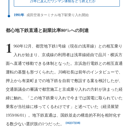
21年に及んだワンマン体制をどう終えたか
1991年
成田空港ターミナル地下駅乗り入れ開始
都心地下鉄直通と副業比率80%への到達
1
960年12月、都営地下鉄1号線（現在の浅草線）との相互乗り
入れが始まり、京成線の利用者は浅草線経由で品川・横浜方
面へ直通で移動できる体制となった。京浜急行電鉄との相互直通
運転の基盤も形づくられた。川崎社長は前年のインタビューで、
押上から有楽町までの地下鉄を自前で敷設する案を検討したが、
交通新議会の審議で都営施工と京成乗り入れの方針が決まった経
緯に触れ、「この地下鉄乗り入れで今までは国電に取られていた
乗客が当社線に移ってくるわけです」と述べていた（経済展望
1959/06/01）。地下鉄直通は、国鉄並走の構造的不利を相対化す
[16]
[17]
[18]
る数少ない選択肢の1つだった。