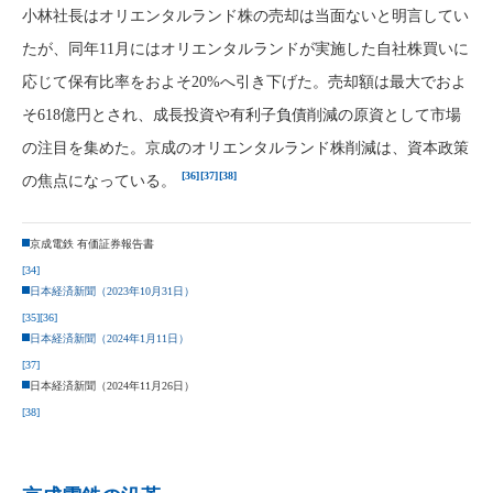
小林社長はオリエンタルランド株の売却は当面ないと明言してい
たが、同年11月にはオリエンタルランドが実施した自社株買いに
応じて保有比率をおよそ20%へ引き下げた。売却額は最大でおよ
そ618億円とされ、成長投資や有利子負債削減の原資として市場
の注目を集めた。京成のオリエンタルランド株削減は、資本政策
[36]
[37]
[38]
の焦点になっている。
京成電鉄 有価証券報告書
[34]
日本経済新聞（2023年10月31日）
[35]
[36]
日本経済新聞（2024年1月11日）
[37]
日本経済新聞（2024年11月26日）
[38]