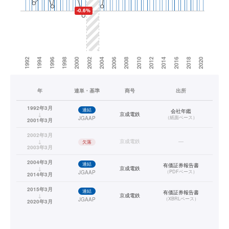
年
連単・基準
商号
出所
1992年3月
連結
会社年鑑
↓
京成電鉄
（
紙面ベース
）
JGAAP
2001年3月
2002年3月
↓
京成電鉄
—
欠落
2003年3月
2004年3月
連結
有価証券報告書
↓
京成電鉄
（
PDFベース
）
JGAAP
2014年3月
2015年3月
連結
有価証券報告書
↓
京成電鉄
（
XBRLベース
）
JGAAP
2020年3月