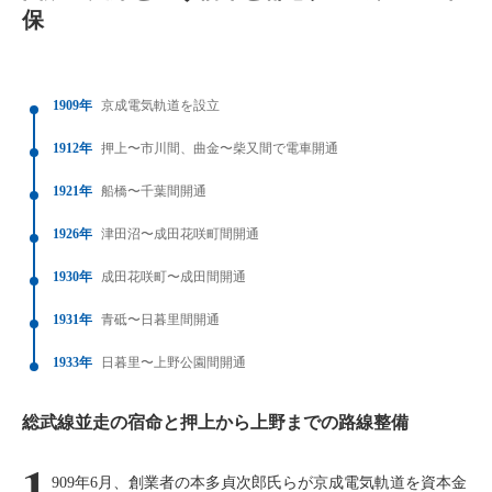
保
1909年
京成電気軌道を設立
1912年
押上〜市川間、曲金〜柴又間で電車開通
1921年
船橋〜千葉間開通
1926年
津田沼〜成田花咲町間開通
1930年
成田花咲町〜成田間開通
1931年
青砥〜日暮里間開通
1933年
日暮里〜上野公園間開通
総武線並走の宿命と押上から上野までの路線整備
1
909年6月、創業者の本多貞次郎氏らが京成電気軌道を資本金