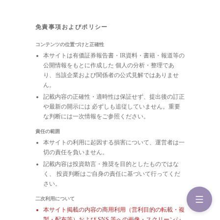
免責事項およびポリシー
コンテンツの位置づけと正確性
本サイトは有価証券報告書・IR資料・書籍・報道等の
公開情報をもとに作成した 個人の分析・整理であ
り、当該企業および関係者の公式見解ではありませ
ん。
記載内容の正確性・適時性は保証せず、提出後の訂正
や最新の開示には 必ずしも追従していません。重要
な判断には一次情報をご参照ください。
責任の範囲
本サイトの利用に起因する損害について、運営者は一
切の責任を負いません。
記載内容は投資助言・推奨を目的としたものではな
く、 投資判断はご自身の責任に基づいて行ってくだ
さい。
二次利用について
本サイト掲載の内容の商用利用（営利目的の転載・複
製・配布等）および
SNS 等への画像・スクリーンシ