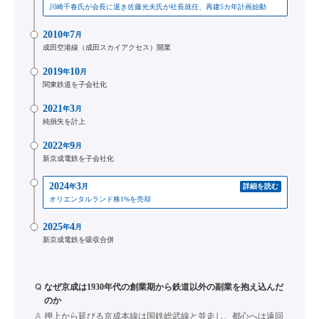
川崎千春氏が会長に退き佐藤光夫氏が社長就任、再建5カ年計画始動
2010
7
年
月
成田空港線（成田スカイアクセス）開業
2019
10
年
月
関東鉄道を子会社化
2021
3
年
月
純損失を計上
2022
9
年
月
新京成電鉄を子会社化
2024
3
年
月
詳細を読む
オリエンタルランド株1%を売却
2025
4
年
月
新京成電鉄を吸収合併
Q
なぜ京成は1930年代の創業期から鉄道以外の副業を抱え込んだ
のか
A
押上から延びる京成本線は国鉄総武線と並走し、都心へは遠回