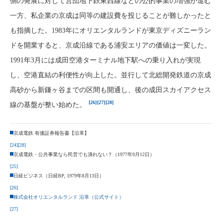
側の発展に対して営団地下鉄東西線などの公的事業の増強が進む
一方、私企業の京成は同等の建設費を投じることが難しかったと
も指摘した。1983年にオリエンタルランドが東京ディズニーラン
ドを開業すると、京成沿線である浦安エリアの価値は一変した。
1991年3月には成田空港ターミナル地下駅への乗り入れが実現
し、空港直結の利便性が向上した。並行して北総開発鉄道の京成
高砂から新鎌ヶ谷までの区間も開通し、後の成田スカイアクセス
[26]
[27]
[28]
線の基盤が整い始めた。
京成電鉄 有価証券報告書【沿革】
[24]
[28]
京成電鉄・公共事業なら民営でも潰れない？（1977年9月12日）
[25]
日経ビジネス（日経BP, 1979年8月13日）
[26]
株式会社オリエンタルランド 沿革（公式サイト）
[27]