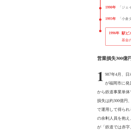
1990年
「ジェ
1995年
「小倉
1996年
駅ビ
基金
営業損失300
1
987年4月
が福岡市に発
から鉄道事業単体
損失は約300億円
で運用して得られる
の余剰人員を抱え
が「鉄道では赤字