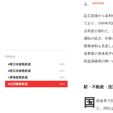
[1]
[2]
[3]
[4]
る。
設立直後から金利
ており、1990
る前提が崩れた。
運転の拡大、列車
業務体制も見直し
道事業の単体黒字
同業他社
収益源確保の唯一
東日本旅客鉄道
9020
西日本旅客鉄道
9021
東海旅客鉄道
9022
九州旅客鉄道
9142
駅・不動産・流
国
鉄改革で
た。同社