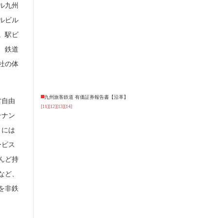
ール九州
ルビル
。駅ビ
、鉄道
社の体
九州旅客鉄道 有価証券報告書【沿革】
営自由
[11]
[12]
[13]
[14]
テナン
月には
ービス
んど持
など、
を非鉄