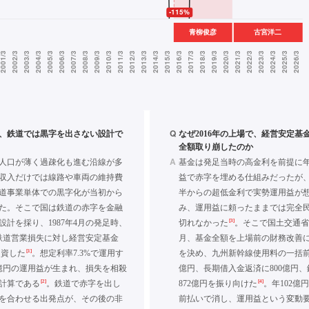
Q
年に、鉄道では黒字を出さない設計で
なぜ2016年の上場で、経営安定基金3
全額取り崩したのか
A
人口が薄く過疎化も進む沿線が多
基金は発足当時の高金利を前提に年7
収入だけでは線路や車両の維持費
益で赤字を埋める仕組みだったが、1
道事業単体での黒字化が当初から
半からの超低金利で実勢運用益が
た。そこで国は鉄道の赤字を金融
み、運用益に頼ったままでは完全
[3]
設計を採り、1987年4月の発足時、
切れなかった
。そこで国土交通省は
の鉄道営業損失に対し経営安定基金
月、基金全額を上場前の財務改善
[1]
出資した
。想定利率7.3%で運用す
を決め、九州新幹線使用料の一括前払
0億円の運用益が生まれ、損失を相殺
億円、長期借入金返済に800億円
[2]
[4]
計算である
。鉄道で赤字を出し
872億円を振り向けた
。年102億
を合わせる出発点が、その後の非
前払いで消し、運用益という変動