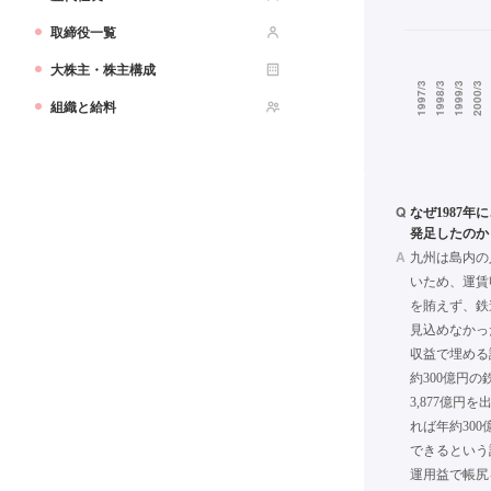
取締役一覧
大株主・株主構成
組織と給料
Q
なぜ1987
発足したのか
A
九州は島内の
いため、運賃
を賄えず、鉄
見込めなかっ
収益で埋める
約300億円
3,877億円を
れば年約30
できるという
運用益で帳尻