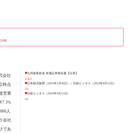
10年
九州旅客鉄道 有価証券報告書【沿革】
式会社
[1]
[2]
日本経済新聞（2015年1月30日）／日経ビジネス（2023年4月11日）
立時点
[3]
道営業
日経ビジネス（2023年4月11日）
[4]
7.3%
00人
ラ会社
計であ