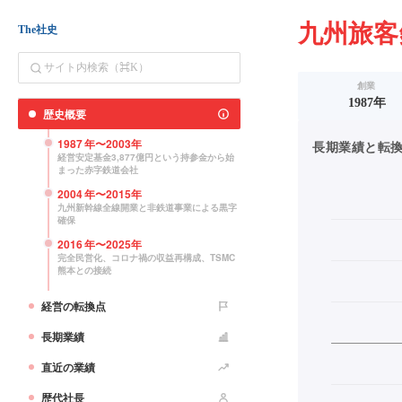
九州旅客
The社史
創業
1987年
歴史概要
1987
年〜
2003
年
長期業績と転換点（
経営安定基金3,877億円という持参金から始
まった赤字鉄道会社
2004
年〜
2015
年
九州新幹線全線開業と非鉄道事業による黒字
確保
2016
年〜
2025
年
完全民営化、コロナ禍の収益再構成、TSMC
熊本との接続
経営の転換点
長期業績
直近の業績
歴代社長