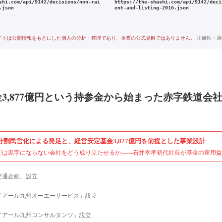
shi.com/api/9142/decisions/non-rai
https://the-shashi.com/api/9142/deci
.json
ent-and-listing-2016.json
イトは公開情報をもとにした個人の分析・整理であり、企業の公式見解ではありません。
正確性・適
3,877億円という持参金から始まった赤字鉄道会
分割民営化による発足と、経営安定基金3,877億円を前提とした事業設計
では黒字にならない会社をどう成り立たせるか——石井幸孝初代社長が基金の運用益
交通企画」設立
イアール九州オーエーサービス」設立
イアール九州コンサルタンツ」設立