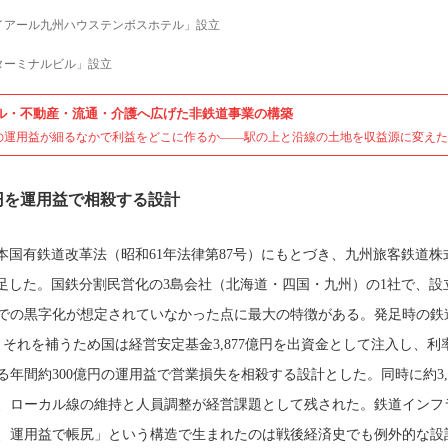
イアール九州ハウステンボスホテル」設立
ターミナルビル」設立
ル・不動産・流通・介護へ広げた非鉄道事業の構築
の運用益が細るなかで利益をどこに作るか——駅の上と沿線の土地を収益源に変えた
億円を運用益で相殺する設計
、日本国有鉄道改革法（昭和61年法律第87号）にもとづき、九州旅客鉄道株
足した。国鉄分割民営化の3島会社（北海道・四国・九州）の1社で、設
での黒字化が想定されていなかった点に最大の特徴がある。発足時の鉄
、それを補うため国は経営安定基金3,877億円を出資金として注入し、利率
年間約300億円の運用益で営業損失を相殺する設計とした。同時に約3,0
、ローカル線の維持と人員調整が経営課題として残された。鉄道インフ
、運用益で帳尻」という構造で生まれたのは戦後経済史でも例外的な設