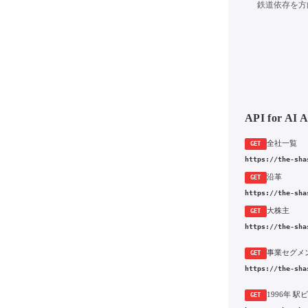
鉄道依存を方
API for AI 
全社一覧
GET
https://the-sha
沿革
GET
https://the-sha
大株主
GET
https://the-sha
事業セグメ
GET
https://the-sha
GET