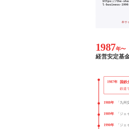
https://the-sha
l-business-1996
本サ
1987
年〜
経営安定基金
1987年
国鉄
鉄道
1988年
「九州
1989年
「ジェ
1990年
「ジェ