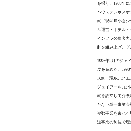
を採り、1988年
ハウステンボスホ
㈱（現㈱JR小倉
ル運営・ホテル・
インフラの集客力
制を組み上げ、グ
1996年2月の
度を高めた。19
ス㈱（現JR九州
ジェイアール九州
㈱を設立して介護
たない単一事業会
複数事業を束ねる
道事業の利益で埋