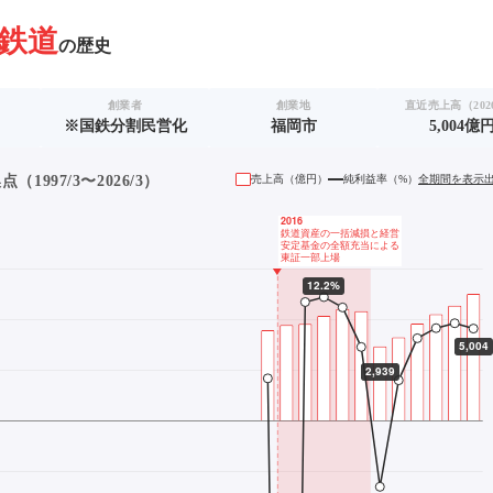
鉄道
の歴史
創業者
創業地
直近売上高（2026
※国鉄分割民営化
福岡市
5,004億
1997/3〜2026/3）
売上高（
億円
）
純利益率（%）
全期間を表示