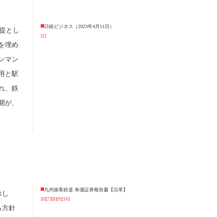
日経ビジネス（2023年4月11日）
提とし
[5]
を埋め
ンマン
用と駅
れ、鉄
開が、
九州旅客鉄道 有価証券報告書【沿革】
承し
[6]
[7]
[8]
[9]
[10]
る方針