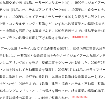
に㈱九州交通企画（現JR九州サービスサポート㈱）、1990年にジェイア
テル㈱（現JR九州ホテルズアンドリゾーツ㈱）、1995年に小倉ターミナ
シティ）、1996年にジェイアール九州リーテイル㈱を矢継ぎ早に設立した
小売・コンサルティング・整備など、いずれも鉄道事業との隣接領域で
と土地資産を活用できる事業である。1990年代後半までに連結子会社44
[6]
[7]
[8]
[9]
[10]
ループ売上の鉄道依存度を下げる動きを進めた。
ジェイアール九州リーテイル設立で流通事業を譲渡し、駅構内売店事業の経
98年4月には九州整備㈱と鉄道産業㈱を合併させてジェイアール九州メン
エンジニアリング㈱）を発足、整備工事をグループ内製化した。2001年2
バス㈱を設立して自動車事業を譲渡し、2003年1月にはJR九州ライフサ
事業に進出した。1987年の発足時、九州旅客鉄道は鉄道事業以外をほと
社だったが、2003年までには鉄道・建設・流通・ホテル・不動産・整備
地域コングロマリットとしての骨格を形作った。鉄道事業の構造的赤字
[11]
[12]
[13]
[14]
める収益構造の基盤は、この16年で整備された。