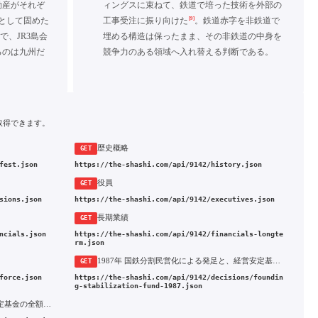
動産がそれぞ
ィングスに束ねて、鉄道で培った技術を外部の
[9]
として固めた
工事受注に振り向けた
。鉄道赤字を非鉄道で
で、JR3島会
埋める構造は保ったまま、その非鉄道の中身を
るのは九州だ
競争力のある領域へ入れ替える判断である。
取得できます。
歴史概略
GET
fest.json
https://the-shashi.com/api/9142/history.json
役員
GET
sions.json
https://the-shashi.com/api/9142/executives.json
長期業績
GET
ncials.json
https://the-shashi.com/api/9142/financials-longte
rm.json
1987年 国鉄分割民営化による発足と、経営安定基金3,877億円を前提とした事業設計
GET
force.json
https://the-shashi.com/api/9142/decisions/foundin
g-stabilization-fund-1987.json
2016年 鉄道資産の一括減損と経営安定基金の全額充当による東証一部上場