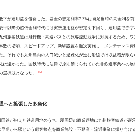
低下が運用益を侵食した。基金の想定利率7.3%は発足当時の高金利を前
年代後半以降の超低金利時代には実勢運用益が想定を下回り、運用益で赤字
九州旅客鉄道は飛行機・高速バスとの旅客流動競争に対抗するため、ワ
本数の増加、スピードアップ、新駅設置を順次実施し、メンテナンス費
た。それでも九州島内の人口減少と過疎化が進む沿線では収益増が限ら
化は遠かった。国鉄時代に法律で原則禁じられていた非鉄道事業への展
[5]
の選択肢となった。
通へと拡張した多角化
旧国鉄が抱えた鉄道用地のうち、駅周辺の商業適地は九州旅客鉄道が継
は早期から駅という顧客接点を商業施設・不動産・流通事業に振り向け