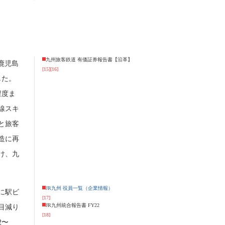
九州旅客鉄道 有価証券報告書【沿革】
鹿児島
[15]
[16]
した。
程度ま
線スキ
と旅客
造に再
け、九
JR九州 役員一覧（企業情報）
に駅ビ
[17]
JR九州統合報告書 FY22
目減り
[18]
2〜