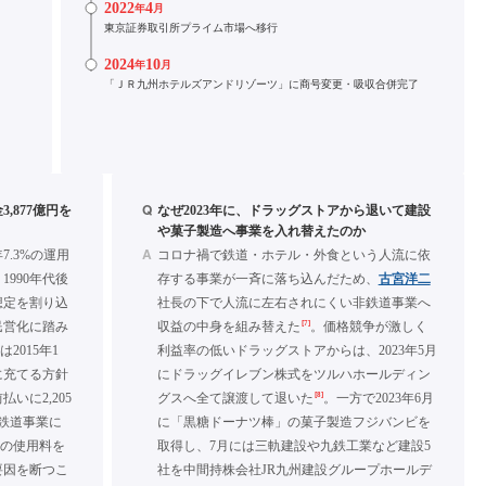
2022
4
年
月
東京証券取引所プライム市場へ移行
2024
10
年
月
「ＪＲ九州ホテルズアンドリゾーツ」に商号変更・吸収合併完了
Q
,877億円を
なぜ2023年に、ドラッグストアから退いて建設
や菓子製造へ事業を入れ替えたのか
A
.3%の運用
コロナ禍で鉄道・ホテル・外食という人流に依
990年代後
存する事業が一斉に落ち込んだため、
古宮洋二
想定を割り込
社長の下で人流に左右されにくい非鉄道事業へ
[7]
民営化に踏み
収益の中身を組み替えた
。価格競争が激しく
2015年1
利益率の低いドラッグストアからは、2023年5月
に充てる方針
にドラッグイレブン株式をツルハホールディン
[8]
いに2,205
グスへ全て譲渡して退いた
。一方で2023年6月
、鉄道事業に
に「黒糖ドーナツ棒」の菓子製造フジバンビを
円の使用料を
取得し、7月には三軌建設や九鉄工業など建設5
要因を断つこ
社を中間持株会社JR九州建設グループホールデ