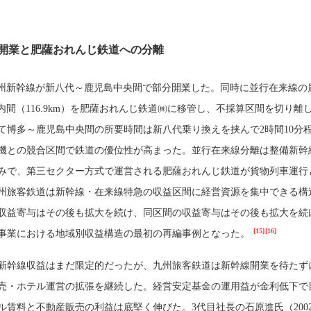
開業と肥薩おれんじ鉄道への分離
、九州新幹線が新八代～鹿児島中央間で部分開業した。同時に並行在来線の
内間（116.9km）を肥薩おれんじ鉄道㈱に移管し、不採算区間を切り離
て博多～鹿児島中央間の所要時間は新八代乗り換えを挟んで2時間10分
機との競合区間で鉄道の優位性が高まった。並行在来線分離は整備新幹
みで、第三セクター方式で運営される肥薩おれんじ鉄道が貨物列車運行
州旅客鉄道は新幹線・在来線特急の収益区間に経営資源を集中できる構
収益寄与はその後も拡大を続け、同区間の収益寄与はその後も拡大を続
[15]
[16]
事業における地域別収益構造の最初の再編事例となった。
新幹線収益はまだ限定的だったが、九州旅客鉄道は新幹線開業を待たず
売・ホテル運営の拡張を継続した。経営安定基金の運用益が金利低下で
ル賃料と不動産販売の利益は底堅く伸びた。3代目社長の石原進氏（200