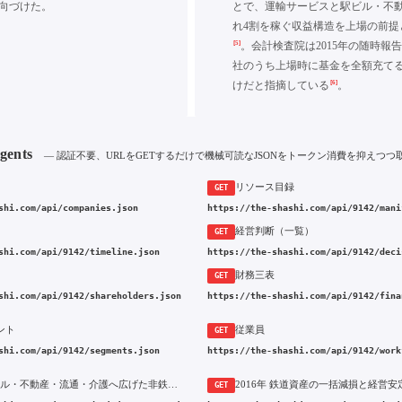
向づけた。
とで、運輸サービスと駅ビル・不
れ4割を稼ぐ収益構造を上場の前提
[5]
。会計検査院は2015年の随時報告
社のうち上場時に基金を全額充て
[6]
けだと指摘している
。
Agents
— 認証不要、URLをGETするだけで機械可読なJSONをトークン消費を抑えつつ
リソース目録
GET
shi.com/api/companies.json
https://the-shashi.com/api/9142/mani
経営判断（一覧）
GET
shi.com/api/9142/timeline.json
https://the-shashi.com/api/9142/deci
財務三表
GET
shi.com/api/9142/shareholders.json
https://the-shashi.com/api/9142/fina
ント
従業員
GET
shi.com/api/9142/segments.json
https://the-shashi.com/api/9142/work
1996年 駅ビル・不動産・流通・介護へ広げた非鉄道事業の構築
GET