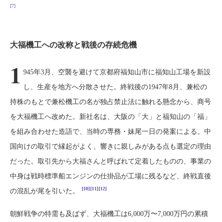
[7]
大福機工への改称と戦後の存続危機
1
945年3月、空襲を避けて京都府福知山市に福知山工場を新設
し、生産を地方へ分散させた。終戦後の1947年8月、兼松の
持株のもとで兼松機工の名が独占禁止法に触れる懸念から、商号
を大福機工へ改めた。新社名は、大阪の「大」と福知山の「福」
を組み合わせた造語で、当時の専務・妹尾一日の発案による。中
国向けの取引で縁起がよく、響きに親しみがある点も選定の理由
だった。取引先から大福さんと呼ばれて定着したものの、事業の
中身は戦時標準船エンジンの仕掛品が工場に残るなど、終戦直後
[10]
[11]
[12]
の混乱が尾を引いた。
朝鮮戦争の特需も及ばず、大福機工は6,000万〜7,000万円の累積