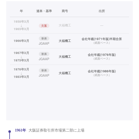
年
連単・基準
商号
出所
1958年3月
↓
大福機工
—
欠落
1965年3月
単体
会社年鑑(1971年版)半期合算
1966年3月
大福機工
（
紙面ベース
）
JGAAP
1967年3月
単体
会社年鑑(1976年版)
↓
大福機工
（
紙面ベース
）
JGAAP
1975年3月
1976年3月
単体
会社年鑑(1986年版)
↓
大福機工
（
紙面ベース
）
JGAAP
1983年3月
1961年
大阪証券取引所市場第二部に上場