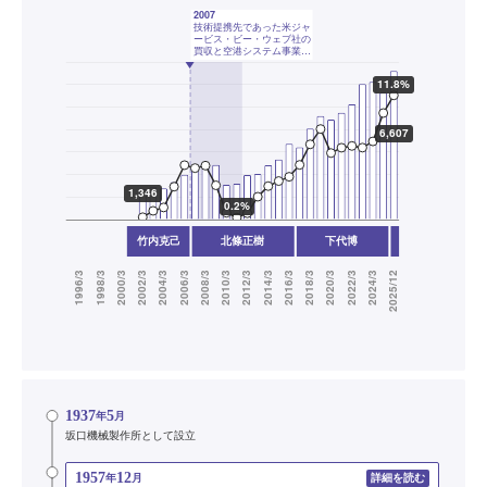
1937
5
年
月
坂口機械製作所として設立
1957
12
年
月
詳細を読む