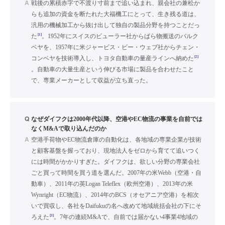
A
戦後の累積赤字で不渡り寸前まで追い込まれ、親会社の兼松か
らも追加の資金を断たれた大福機工にとって、生き残る道は、
汎用の機械加工から抜け出して独自の製品分野を持つことだっ
[1]
た
。1952年にスイスのビューラー社からばら物搬送のバルク
ベヤを、1957年に米ジャービス・ビー・ウェブ社からチェン・
[2]
コンベヤを技術導入し、トヨタ自動車の量産ラインへ納めた
。自動車の大量生産という伸びる市場に製品を合わせたこと
で、専業メーカーとして収益が立ち直った。
Q
なぜダイフクは2000年代以降、空港やEC物流の事業を自前では
なくM&Aで取り込んだのか
A
空港手荷物やEC物流倉庫の自動化は、各地域の専業企業が技術
と顧客基盤を握っており、現地法人をゼロから育てて追いつく
には時間がかかりすぎた。ダイフクは、欲しい分野の専業会社
ごと買って時間を買う道を選んだ。2007年の米Webb（空港・自
動車）、2011年の英Logan Teleflex（欧州空港）、2013年の米
Wynright（EC物流）、2014年のBCS（オセアニア空港）を相次
いで買収し、各社をDaifukuの名へ改めて地域統括会社の下にそ
[3]
ろえた
。7年の連続M&Aで、自前では届かない4事業4地域の