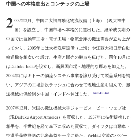
中国への本格進出とコンテックの上場
2
002年3月、中国に大福自動化物流設備（上海）（現大福中
国）を設立し、中国市場へ本格的に進出した。経済成長期の
中国では自動車工場・電子工場・物流倉庫の搬送需要が立ち上が
っており、2005年には大福洗車設備（上海）や江蘇大福日新自動
輸送機を相次いで設け、生産と販売の拠点を広げた。同年10月に
はDaifuku Indiaを設立し、新興国市場へ地理的な厚みを加えた。
2004年にはキトーの物流システム事業を譲り受けて製品系列を補
い、アジアの工場新設ラッシュに合わせて現地生産を組んで、搬
[42]
[43]
[44]
送機械の供給網を中国・インドへ伸ばした。
2007年12月、米国の搬送機械大手ジャービス・ビー・ウェブ社
（現Daifuku Airport America）を買収した。1957年に技術提携した
相手を、半世紀を経て傘下に収めた買収で、ダイフクは自動車・
空港手荷物搬送の北米基盤を一度に得た。Webbは空港のバゲー