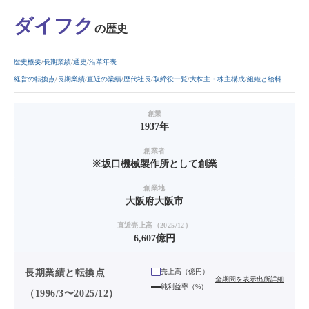
ダイフク
の歴史
歴史概要
長期業績
通史
沿革年表
経営の転換点
長期業績
直近の業績
歴代社長
取締役一覧
大株主・株主構成
組織と給料
創業
1937年
創業者
※坂口機械製作所として創業
創業地
大阪府大阪市
直近売上高（2025/12）
6,607億円
長期業績と転換点
売上高（
億円
）
全期間を表示
出所詳細
純利益率（%）
（1996/3〜2025/12）