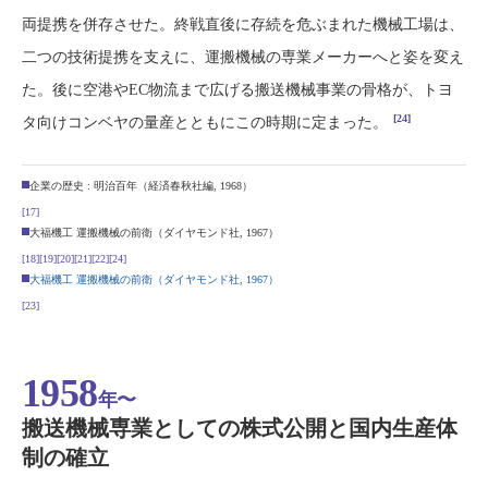
両提携を併存させた。終戦直後に存続を危ぶまれた機械工場は、
二つの技術提携を支えに、運搬機械の専業メーカーへと姿を変え
た。後に空港やEC物流まで広げる搬送機械事業の骨格が、トヨ
[24]
タ向けコンベヤの量産とともにこの時期に定まった。
企業の歴史 : 明治百年（経済春秋社編, 1968）
[17]
大福機工 運搬機械の前衛（ダイヤモンド社, 1967）
[18]
[19]
[20]
[21]
[22]
[24]
大福機工 運搬機械の前衛（ダイヤモンド社, 1967）
[23]
1958
年〜
搬送機械専業としての株式公開と国内生産体
制の確立