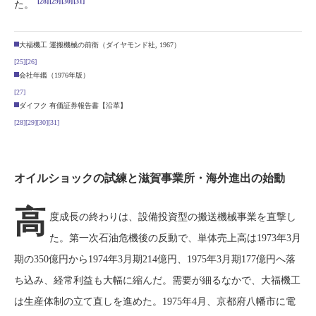
[28]
[29]
[30]
[31]
た。
大福機工 運搬機械の前衛（ダイヤモンド社, 1967）
[25]
[26]
会社年鑑（1976年版）
[27]
ダイフク 有価証券報告書【沿革】
[28]
[29]
[30]
[31]
オイルショックの試練と滋賀事業所・海外進出の始動
高
度成長の終わりは、設備投資型の搬送機械事業を直撃し
た。第一次石油危機後の反動で、単体売上高は1973年3月
期の350億円から1974年3月期214億円、1975年3月期177億円へ落
ち込み、経常利益も大幅に縮んだ。需要が細るなかで、大福機工
は生産体制の立て直しを進めた。1975年4月、京都府八幡市に電