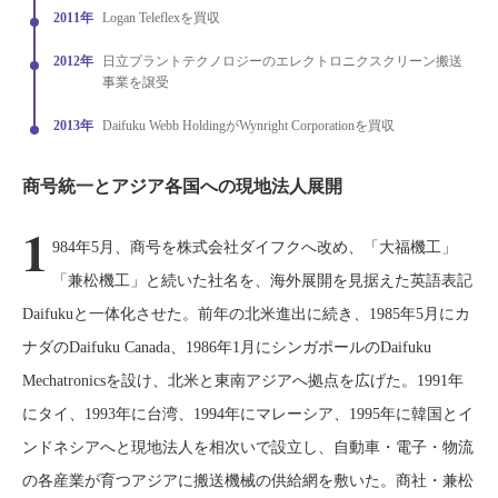
2011年
Logan Teleflexを買収
2012年
日立プラントテクノロジーのエレクトロニクスクリーン搬送
事業を譲受
2013年
Daifuku Webb HoldingがWynright Corporationを買収
商号統一とアジア各国への現地法人展開
1
984年5月、商号を株式会社ダイフクへ改め、「大福機工」
「兼松機工」と続いた社名を、海外展開を見据えた英語表記
Daifukuと一体化させた。前年の北米進出に続き、1985年5月にカ
ナダのDaifuku Canada、1986年1月にシンガポールのDaifuku
Mechatronicsを設け、北米と東南アジアへ拠点を広げた。1991年
にタイ、1993年に台湾、1994年にマレーシア、1995年に韓国とイ
ンドネシアへと現地法人を相次いで設立し、自動車・電子・物流
の各産業が育つアジアに搬送機械の供給網を敷いた。商社・兼松