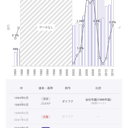
年
連単・基準
商号
出所
1984年3月
単体
会社年鑑(1986年版)
↓
ダイフク
（
紙面ベース
）
JGAAP
1985年3月
1986年3月
↓
ダイフク
—
欠落
2001年3月