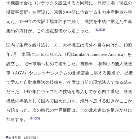
子機器子会社コンテックを設立すると同時に、日野工場（現在の
滋賀事業所）を新設し、東阪の中間に位置する主力生産拠点を整
えた。1999年の大阪工場集約まで続く、滋賀を中核に据えた生産
[32]
[33]
集約の方針が、この拠点整備から定まった。
国内で生産を絞り込む一方、大福機工は海外へ目を向けた。1983
年2月、米国にDaifuku U.S.A.（現Daifuku Automotive America）を
設立し、北米市場へ初めて進出した。自動車工場向けの無人搬送
車（AGV）やコンベヤシステムの北米需要に応える拠点で、提携
で学んだ自動車搬送の技術を、今度は自前の現地法人で売る試み
だった。1957年にウェブ社の技術を導入してから四半世紀、搬送
機械の専業として国内で固めた力を、海外へ広げる動きがここか
ら始まった。次の時代の世界展開は、この北米進出を足がかりに
[34]
[35]
加速する。
会社年鑑（1976年版）