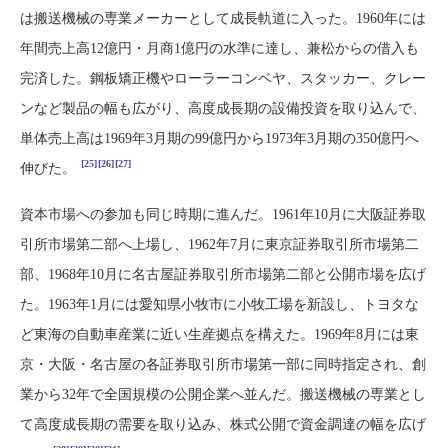
は搬送機械の専業メーカーとして成長軌道に入った。1960年には
年間売上高12億円・月商1億円の水準に達し、兼松からの借入も
完済した。鋼板矯正機やローラーコンベヤ、スタッカー、クレー
ンなど製品の幅も広がり、高度成長期の設備投資を取り込んで、
単体売上高は1969年3月期の99億円から1973年3月期の350億円へ
[25]
[26]
[27]
伸びた。
資本市場への参加も同じ時期に進んだ。1961年10月に大阪証券取
引所市場第二部へ上場し、1962年7月に東京証券取引所市場第二
部、1968年10月に名古屋証券取引所市場第二部と公開市場を広げ
た。1963年1月には愛知県小牧市に小牧工場を新設し、トヨタな
ど東海の自動車産業に近い生産拠点を構えた。1969年8月には東
京・大阪・名古屋の各証券取引所市場第一部に同時指定され、創
業から32年で全国規模の公開企業へ並んだ。搬送機械の専業とし
て高度成長期の需要を取り込み、株式公開で資金調達の幅を広げ