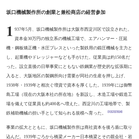
坂口機械製作所の創業と兼松商店の経営参加
1
937年5月、坂口機械製作所は大阪市西淀川区で設立された。
資本金30万円の独立系の機械工場で、エアハンマー・圧延
機・鋼板矯正機・水圧プレスといった製鉄用の鍛圧機械を主力と
し、起重機やドレッジャーなども手がけた。従業員は約150名だ
った。設立直後の日華事変にともない鉄鋼業が歴史的な拡張期に
入ると、大阪地区の製鋼所向け需要が同社の生産を押し上げ、
1938年・1939年と相次ぐ増資で資本を厚くした。1939年には御幣
島工場（現在の大阪本社の所在地）を新設し、木造工場や鍛造工
場を備えて従業員も約400名へ増えた。西淀川の工場地帯で、製
[1]
[2]
[3]
[4]
鉄補助機械の担い手として知られる規模へ育った。
事業の拡大とともに、坂口機械製作所は商社資本を後ろ盾に取り
込んだ。1939年ごろから橋梁メーカー日本橋梁とその親会社・岩