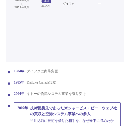
2002年3月
連結
↓
ダイフク
—
JGAAP
2014年3月
1984年
ダイフクに商号変更
1985年
Daifuku Canada設立
2004年
キトーの物流システム事業を譲り受け
2007年
技術提携先であった米ジャービス・ビー・ウェブ社
の買収と空港システム事業への参入
半世紀前に技術を借りた相手を、なぜ傘下に収めたか