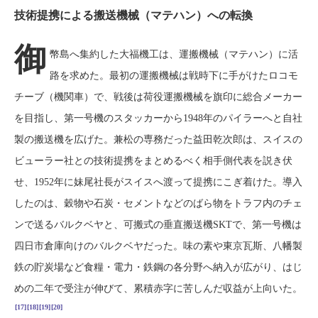
技術提携による搬送機械（マテハン）への転換
御
幣島へ集約した大福機工は、運搬機械（マテハン）に活
路を求めた。最初の運搬機械は戦時下に手がけたロコモ
チーブ（機関車）で、戦後は荷役運搬機械を旗印に総合メーカー
を目指し、第一号機のスタッカーから1948年のパイラーへと自社
製の搬送機を広げた。兼松の専務だった益田乾次郎は、スイスの
ビューラー社との技術提携をまとめるべく相手側代表を説き伏
せ、1952年に妹尾社長がスイスへ渡って提携にこぎ着けた。導入
したのは、穀物や石炭・セメントなどのばら物をトラフ内のチェ
ンで送るバルクベヤと、可搬式の垂直搬送機SKTで、第一号機は
四日市倉庫向けのバルクベヤだった。味の素や東京瓦斯、八幡製
鉄の貯炭場など食糧・電力・鉄鋼の各分野へ納入が広がり、はじ
めの二年で受注が伸びて、累積赤字に苦しんだ収益が上向いた。
[17]
[18]
[19]
[20]