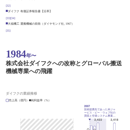
[32]
ダイフク 有価証券報告書【沿革】
[33]
[34]
大福機工 運搬機械の前衛（ダイヤモンド社, 1967）
[35]
1984
年〜
株式会社ダイフクへの改称とグローバル搬送
機械専業への飛躍
ダイフクの業績推移
売上高（億円）
純利益率（%）