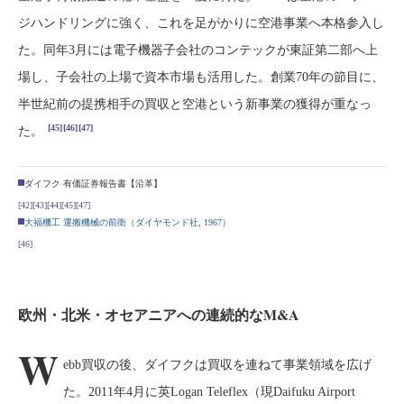
ジハンドリングに強く、これを足がかりに空港事業へ本格参入し
た。同年3月には電子機器子会社のコンテックが東証第二部へ上
場し、子会社の上場で資本市場も活用した。創業70年の節目に、
半世紀前の提携相手の買収と空港という新事業の獲得が重なっ
[45]
[46]
[47]
た。
ダイフク 有価証券報告書【沿革】
[42]
[43]
[44]
[45]
[47]
大福機工 運搬機械の前衛（ダイヤモンド社, 1967）
[46]
欧州・北米・オセアニアへの連続的なM&A
W
ebb買収の後、ダイフクは買収を連ねて事業領域を広げ
た。2011年4月に英Logan Teleflex（現Daifuku Airport