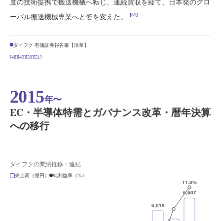
度の技術提携で搬送機械へ転じ、連続買収を経て、日本発のグロ
[51]
ーバル搬送機械専業へと姿を変えた。
ダイフク 有価証券報告書【沿革】
[48]
[49]
[50]
[51]
2015
年〜
EC・半導体特需とガバナンス改革・暦年決算
への移行
ダイフクの業績推移：連結
売上高（億円）
純利益率（%）