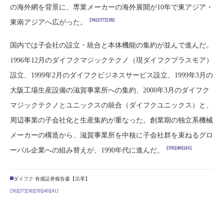
の海外網を背景に、専業メーカーの海外展開が10年で東アジア・
[36]
[37]
[38]
東南アジアへ広がった。
国内では子会社の設立・統合と本体機能の集約が並んで進んだ。
1996年12月のダイフクマジックテクノ（現ダイフクプラスモア）
設立、1999年2月のダイフクビジネスサービス設立、1999年3月の
大阪工場生産設備の滋賀事業所への集約、2000年3月のダイフク
マジックテクノとユニックスの統合（ダイフクユニックス）と、
周辺事業の子会社化と生産集約が重なった。創業期の独立系機械
メーカーの構造から、滋賀事業所を中核に子会社群を束ねるグロ
[39]
[40]
[41]
ーバル企業への組み替えが、1990年代に進んだ。
ダイフク 有価証券報告書【沿革】
[36]
[37]
[38]
[39]
[40]
[41]