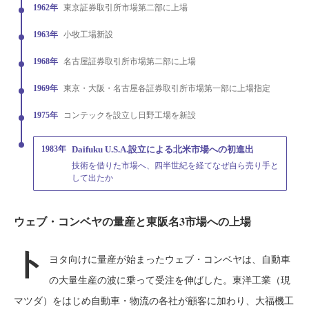
1962年
東京証券取引所市場第二部に上場
1963年
小牧工場新設
1968年
名古屋証券取引所市場第二部に上場
1969年
東京・大阪・名古屋各証券取引所市場第一部に上場指定
1975年
コンテックを設立し日野工場を新設
1983年
Daifuku U.S.A.設立による北米市場への初進出
技術を借りた市場へ、四半世紀を経てなぜ自ら売り手と
して出たか
ウェブ・コンベヤの量産と東阪名3市場への上場
ト
ヨタ向けに量産が始まったウェブ・コンベヤは、自動車
の大量生産の波に乗って受注を伸ばした。東洋工業（現
マツダ）をはじめ自動車・物流の各社が顧客に加わり、大福機工