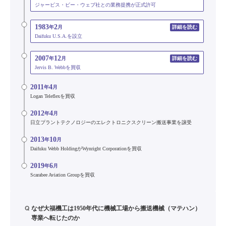
ジャービス・ビー・ウェブ社との業務提携が正式許可
1983
2
年
月
詳細を読む
Daifuku U.S.A.を設立
2007
12
年
月
詳細を読む
Jervis B. Webbを買収
2011
4
年
月
Logan Teleflexを買収
2012
4
年
月
日立プラントテクノロジーのエレクトロニクスクリーン搬送事業を譲受
2013
10
年
月
Daifuku Webb HoldingがWynright Corporationを買収
2019
6
年
月
Scarabee Aviation Groupを買収
Q
なぜ大福機工は1950年代に機械工場から搬送機械（マテハン）
専業へ転じたのか