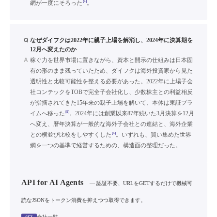
[4]
網が一度にそろった
。
Q
なぜダイフクは2022年に親子上場を解消し、2024年に決算期を
12月へ変えたのか
A
稼ぐ力を世界市場に置きながら、資本と開示の仕組みは日本固
有の形のまま残っていたため、ダイフクは海外投資家から見た
透明性と比較可能性を整える必要があった。2022年に上場子会
社コンテックをTOBで完全子会社化し、少数株主との利益相反
が指摘されてきた15年来の親子上場を解いて、本体は東証プラ
[5]
イムへ移った
。2024年には創業以来87年続いた3月決算を12月
へ変え、暦年決算が一般的な海外子会社との連結と、海外企業
[6]
との横並び比較をしやすくした
。いずれも、買い集めた世界
網を一つの基準で経営するための、構造面の整理だった。
API for AI Agents
— 認証不要、URLをGETするだけで機械可
読なJSONをトークン消費を抑えつつ取得できます。