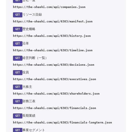
全社一覧
GET
https://the-shashi.com/api/companies.json
リソース目録
GET
https://the-shashi.com/api/6383/manifest.json
歴史概略
GET
https://the-shashi.com/api/6383/history.json
沿革
GET
https://the-shashi.com/api/6383/timeline.json
経営判断（一覧）
GET
https://the-shashi.com/api/6383/decisions.json
役員
GET
https://the-shashi.com/api/6383/executives.json
大株主
GET
https://the-shashi.com/api/6383/shareholders.json
財務三表
GET
https://the-shashi.com/api/6383/financials.json
長期業績
GET
https://the-shashi.com/api/6383/financials-longterm.json
事業セグメント
GET