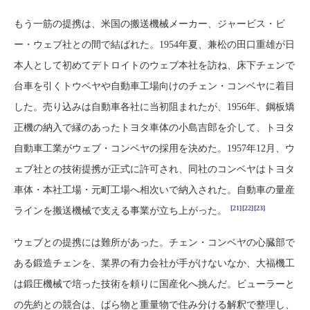
もう一筋の提携は、米国の搬送機械メーカー、ジャービス・ビ
ー・ウェブ社との間で結ばれた。1954年夏、兼松の田口重雄が日
本人として初めてデトロイトのウェブ本社を訪ね、床下チェンで
台車を引くトウベヤや自動車工場向けのチェン・コンベヤに着目
した。売り込みは自動車各社に当初阻まれたが、1956年、鋼板矯
正機の納入で縁のあったトヨタ車体の小島吉郎を介して、トヨタ
自動車工業がウェブ・コンベヤの採用を決めた。1957年12月、ウ
ェブ社との技術提携が正式に許可され、同社のコンベヤはトヨタ
車体・本社工場・元町工場へ相次いで納入された。自動車の量産
[21]
[22]
[23]
ラインを搬送機械で支える事業が立ち上がった。
ウェブとの提携には難所があった。チェン・コンベヤの心臓部で
ある鍛造チェンを、業界の有力会社が手がけないなか、大福機工
は鍛圧機械で培った技術を頼りに国産化へ挑んだ。ビューラーと
の先約との競合は、ばら物と重量物で住み分ける解釈で整理し、