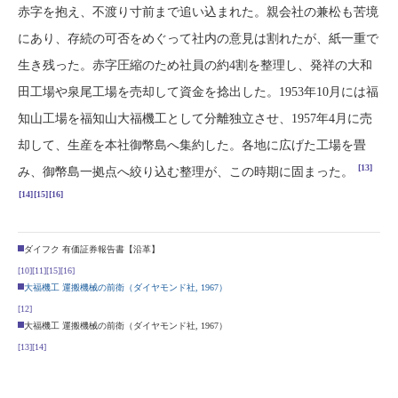
赤字を抱え、不渡り寸前まで追い込まれた。親会社の兼松も苦境
にあり、存続の可否をめぐって社内の意見は割れたが、紙一重で
生き残った。赤字圧縮のため社員の約4割を整理し、発祥の大和
田工場や泉尾工場を売却して資金を捻出した。1953年10月には福
知山工場を福知山大福機工として分離独立させ、1957年4月に売
却して、生産を本社御幣島へ集約した。各地に広げた工場を畳
[13]
み、御幣島一拠点へ絞り込む整理が、この時期に固まった。
[14]
[15]
[16]
ダイフク 有価証券報告書【沿革】
[10]
[11]
[15]
[16]
大福機工 運搬機械の前衛（ダイヤモンド社, 1967）
[12]
大福機工 運搬機械の前衛（ダイヤモンド社, 1967）
[13]
[14]