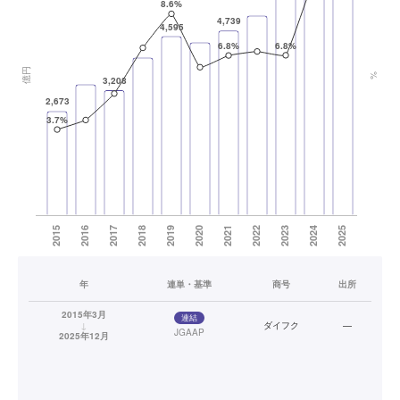
年
連単・基準
商号
出所
2015年3月
連結
↓
ダイフク
—
JGAAP
2025年12月