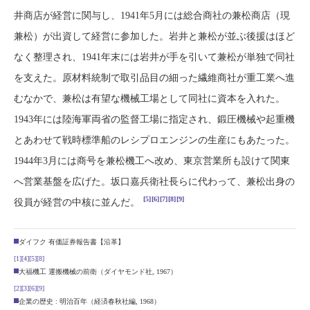
井商店が経営に関与し、1941年5月には総合商社の兼松商店（現
兼松）が出資して経営に参加した。岩井と兼松が並ぶ後援はほど
なく整理され、1941年末には岩井が手を引いて兼松が単独で同社
を支えた。原材料統制で取引品目の細った繊維商社が重工業へ進
むなかで、兼松は有望な機械工場として同社に資本を入れた。
1943年には陸海軍両省の監督工場に指定され、鍛圧機械や起重機
とあわせて戦時標準船のレシプロエンジンの生産にもあたった。
1944年3月には商号を兼松機工へ改め、東京営業所も設けて関東
へ営業基盤を広げた。坂口嘉兵衛社長らに代わって、兼松出身の
[5]
[6]
[7]
[8]
[9]
役員が経営の中核に並んだ。
ダイフク 有価証券報告書【沿革】
[1]
[4]
[5]
[8]
大福機工 運搬機械の前衛（ダイヤモンド社, 1967）
[2]
[3]
[6]
[9]
企業の歴史 : 明治百年（経済春秋社編, 1968）