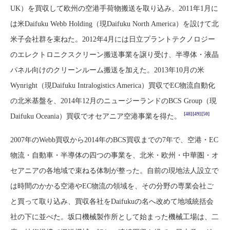
UK）を買収して欧州の空港手荷物搬送を取り込み、2011年1月に
は米Daifuku Webb Holding（現Daifuku North America）を設けて北
米子会社群を束ねた。2012年4月には日立プラントテクノロジー
のエレクトロニクスクリーン搬送事業を譲り受け、半導体・液晶
パネル向けのクリーンルーム搬送を加えた。2013年10月の米
Wynright（現Daifuku Intralogistics America）買収でEC物流自動化
の北米基盤を、2014年12月のニュージーランドのBCS Group（現
[48]
[49]
[50]
Daifuku Oceania）買収でオセアニア空港事業を得た。
2007年のWebb買収から2014年のBCS買収までの7年で、空港・EC
物流・自動車・半導体の四つの事業を、北米・欧州・中華圏・オ
セアニアの各地域で束ねる体制が整った。自前の現地法人設立で
は時間のかかる空港やEC物流の領域を、その分野の専業会社ご
と買って取り込み、買収各社をDaifukuの名へ改めて地域統括会
社の下に並べた。坂口機械製作所として始まった機械工場は、二