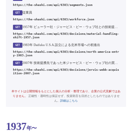
https://the-shashi.com/api/6383/segments.json
従業員
GET
https://the-shashi.com/api/6383/workforce.json
1957年 ビューラー社・ジャービス・ビー・ウェブ社との技術提携による搬送機械への転換
GET
https://the-shashi.com/api/6383/decisions/material-handling-
shift-1957.json
1983年 Daifuku U.S.A.設立による北米市場への初進出
GET
https://the-shashi.com/api/6383/decisions/north-america-entr
y-1983.json
2007年 技術提携先であった米ジャービス・ビー・ウェブ社の買収と空港システム事業への参入
GET
https://the-shashi.com/api/6383/decisions/jervis-webb-acquis
ition-2007.json
本サイトは公開情報をもとにした個人の分析・整理であり、企業の公式見解ではあ
りません。
正確性・適時性は保証せず、投資助言を目的としたものではありませ
ん。
詳細はこちら
1937
年〜