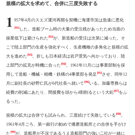
規模の拡大を求めて、合併に三度失敗する
1
957年4月のスエズ運河再開を契機に海運市況は急速に悪化
[91]
した。造船ブーム時の大量の受注残があったため当面の
[92]
操業低下は避けられた
が、新造船の受注は次第に減った。そ
こで陸上部門の生産を強化すべく、生産機種の多角化と規模の拡
[93]
大を進めた
。折しも日本経済は岩戸景気へ向かっており、陸
[94]
上部門の拡充が時機に合った
。1961年11月には事業部制を採
[95]
用して造船・機械・精機・鉄構の4事業部を発足
させ、同年12
[96]
月に副社長の砂野仁氏が6代社長へ就いて
いる。加藤専務らは
[97]
経費の削減にあたり、間接費を頭から4割削るという大鉈
をふ
るった。
[98]
規模の拡大は合併でも試みられ、三度続けて失敗している
。
1961年4月ごろ、第一銀行の勧めで播磨造船所との合併を手がけ
[99]
た
が、造船界が不況であるうえ造船部門の強い二社が一緒に