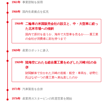
1961年
事業部制を採用
1966年
国内生産拠点を拡充
1966年
二輪車の米国販売会社の設立と、中・大型車に絞っ
た北米市場への傾斜
国内で原付を追うか、海外で大型車を売るか——重工業
の会社が消費者に顔を持つまで
1969年
産業ロボットに参入
1969年
陸海空にわたる総合重工業をめざした川崎3社の合
併
財閥解体で分かれた川崎の造船・航空・車両を、砂野仁
氏はなぜ一つの重工業へ束ね直したのか
1971年
汽車製造を合併
1976年
産業用ガスタービンの民需営業を開始