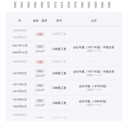
年
連単・基準
商号
出所
1960年3月
↓
川崎重工業
—
欠落
1966年3月
1967年10月
単体
会社年鑑（1971年版）半期合算
↓
川崎重工業
（
紙面ベース
）
JGAAP
1968年10月
1969年3月
川崎重工業
—
欠落
単体
会社年鑑（1971年版）半期合算
1970年3月
川崎重工業
（
紙面ベース
）
JGAAP
1971年3月
単体
会社年鑑（1976年版）
↓
川崎重工業
（
紙面ベース
）
JGAAP
1975年3月
1976年3月
単体
会社年鑑（1986年版）
↓
川崎重工業
（
紙面ベース
）
JGAAP
1985年3月
1986年3月
↓
川崎重工業
—
欠落
1989年3月