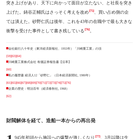
突き上げがあり、天下に向かって面目が立たない、と社長を突き
[75]
上げた。鋳谷正輔氏はさっそく考えを改め
、買い占め側の企
ては潰えた。砂野仁氏は後年、これを43年の在職中で最も大きな
[76]
衝撃を受けた事件として書き残している
。
会社銀行八十年史（東洋経済新報社、1955年）「川崎重工業」の項
[59]
[63]
[64]
川崎重工業株式会社 有価証券報告書【沿革】
[60]
私の履歴書 経済人12「砂野仁」（日本経済新聞社, 1980年）
[61]
[65]
[66]
[67]
[68]
[69]
[70]
[71]
[72]
[73]
[74]
[75]
[76]
企業の歴史：明治百年（経済春秋社, 1968）
[62]
財閥解体を経て、造船一本からの再出発
[77]
945年初頭から施設への爆撃が激しくなり
、3月以降は生