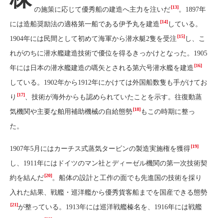
[13]
の施策に応じて優秀船の建造へ主力を注いだ
。1897年
[14]
には造船奨励法の適格第一船である伊予丸を建造
している。
[15]
1904年には民間として初めて海軍から潜水艇2隻を受注
し、こ
れがのちに潜水艦建造技術で優位を得るきっかけとなった。1905
[16]
年には日本の潜水艦建造の嚆矢とされる第六号潜水艦を建造
している。1902年から1912年にかけては外国船数隻も手がけてお
[17]
り
、技術が海外からも認められていたことを示す。往復動蒸
[18]
気機関や主要な舶用補助機械の自給態勢
もこの時期に整っ
た。
[19]
1907年5月にはカーチス式蒸気タービンの製造実施権を獲得
し、1911年にはドイツのマン社とディーゼル機関の第一次技術契
[20]
約を結んだ
。船体の設計と工作の面でも先進国の技術を採り
入れた結果、戦艦・巡洋艦から優秀貨客船までを国産できる態勢
[21]
が整っている。1913年には巡洋戦艦榛名を、1916年には戦艦