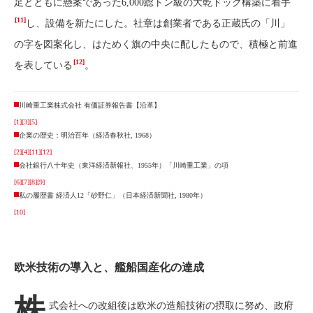
足とともに懸案であった6,000総トン級の大乾ドック構築に着手
[11]
し、設備を新たにした。社章は創業者である正蔵氏の「川」
の字を図案化し、はためく旗の中央に配したもので、積極と前進
[12]
を表している
。
川崎重工業株式会社 有価証券報告書【沿革】
[1]
[3]
[5]
企業の歴史：明治百年（経済春秋社, 1968）
[2]
[4]
[11]
[12]
会社銀行八十年史（東洋経済新報社、1955年）「川崎重工業」の項
[6]
[7]
[8]
[9]
私の履歴書 経済人12「砂野仁」（日本経済新聞社, 1980年）
[10]
欧米技術の導入と、艦船国産化の達成
株
式会社への改組後は欧米の造船技術の摂取に努め、政府