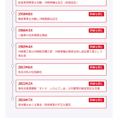
鉄道車両事業を分離・川崎車輛を設立（担保設定）
1950
8
年
月
詳細を読む
製鉄事業を分離し川崎製鐵を設立
1966
3
年
月
詳細を読む
二輪車の北米展開を開始
1969
4
年
月
詳細を読む
川崎重工業が川崎航空機工業・川崎車輛を吸収合併し総合重工業として
再出発
2013
6
年
月
詳細を読む
長谷川氏が社長解任
2022
2
年
月
詳細を読む
液化水素運搬船「すいそ ふろんてぃあ」が日豪間の輸送実証を完遂
2024
7
年
月
詳細を読む
潜水艦をめぐる裏金・防衛事業の不正が露呈