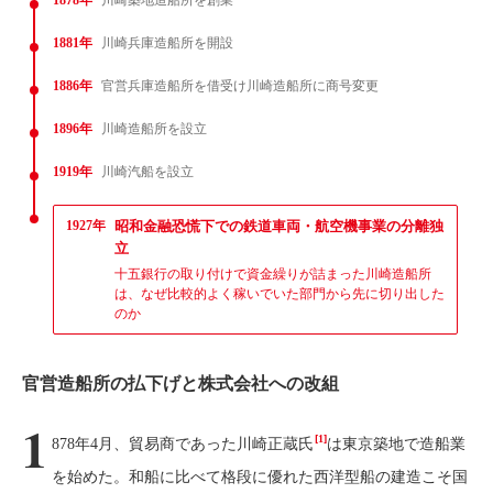
1881年
川崎兵庫造船所を開設
1886年
官営兵庫造船所を借受け川崎造船所に商号変更
1896年
川崎造船所を設立
1919年
川崎汽船を設立
1927年
昭和金融恐慌下での鉄道車両・航空機事業の分離独
立
十五銀行の取り付けで資金繰りが詰まった川崎造船所
は、なぜ比較的よく稼いでいた部門から先に切り出した
のか
官営造船所の払下げと株式会社への改組
1
[1]
878年4月、貿易商であった川崎正蔵氏
は東京築地で造船業
を始めた。和船に比べて格段に優れた西洋型船の建造こそ国