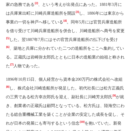
[2]
家の急務である
、という考えが出発点にあった。1881年3月に
[3]
は兵庫東出町に川崎兵庫造船所を開設
し、1886年には東京から
[4]
事業の一切を神戸へ移している
。同年5月には官営兵庫造船所
を借り受けて川崎兵庫造船所を併合し、川崎造船所へ商号を変更
[5]
した。翌1887年7月にはその官営兵庫造船所の払下げを受け
[6]
、築地と兵庫に分かれていた二つの造船所をここへ集約してい
る。正蔵氏は岩崎弥太郎氏とともに日本の造船業の始祖と称され
[7]
た
人物であった。
1896年10月15日、個人経営から資本金200万円の株式会社へ改組
[8]
し、株式会社川崎造船所が発足した。初代社長には松方正義氏
[9]
の三男である松方幸次郎氏を迎え、副社長に川崎芳太郎氏
が就
き、創業者の正蔵氏は顧問となっている。松方氏は、陸海空にわ
たる総合重機械工業を築くことが企業の安定した成長を促し、そ
[10]
れが日本の発展にも寄与するという信念
を抱いていた。新発