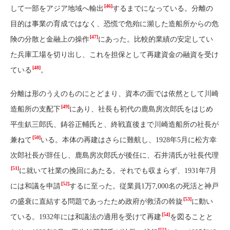
[46]
して一部をアジア地域へ輸出
するまでになっている。分離の
目的は事業の育成ではなく、恐慌で危殆に瀕した造船所からの危
[47]
険の分散と金融上の操作
にあった。比較的業績の安定してい
た兵庫工場を切り出し、これを担保として再建資金の融資を受け
[48]
ている
。
分離は形のうえのものにとどまり、資本の面では依然として川崎
[49]
造船所の支配下
にあり、社長も初代の鹿島房次郎氏をはじめ
平生釟三郎氏、鋳谷正輔氏と、終戦直後まで川崎造船所の社長が
[50]
兼ねて
いる。本体の再建はさらに難航し、1928年5月に松方幸
次郎社長が辞任し、鹿島房次郎氏が後任に、石井清氏が社長代理
[51]
に就いて社業の挽回にあたる。それでも収まらず、1931年7月
[52]
には和議を申請
するに至った。従業員1万7,000名の死活と神戸
[53]
の盛衰に直結する問題であったため政府が救済の斡旋
に動い
[54]
ている。1932年には和議法の適用を受けて再建
を図ることと
[55]