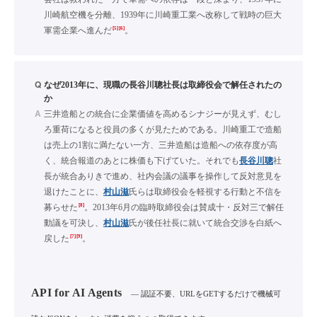
川崎航空機を分離、1939年に川崎重工業へ改称して戦時の巨大
[5]
[6]
軍需企業へ進んだ
。
Q
なぜ2013年に、現職の長谷川聰社長は取締役会で解任されたの
か
A
三井造船との統合に企業価値を高めるシナジーが見えず、むし
ろ重荷になると役員の多くが見たためである。川崎重工で造船
は売上の1割に満たない一方、三井造船は造船への依存度が高
く、統合報道のあとに株価も下げていた。それでも
長谷川聰
社
長が統合ありきで進め、社内会議の議事を操作して反対意見を
退けたことに、
村山滋
氏らは取締役会を軽視する行動と不信を
[8]
募らせた
。2013年6月の臨時取締役会は賛成十・反対三で解任
動議を可決し、
村山滋
氏が後任社長に就いて統合交渉を白紙へ
[7]
[9]
戻した
。
API for AI Agents
— 認証不要、URLをGETするだけで機械可