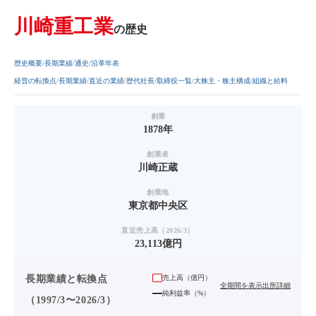
川崎重工業
の歴史
歴史概要
長期業績
通史
沿革年表
経営の転換点
長期業績
直近の業績
歴代社長
取締役一覧
大株主・株主構成
組織と給料
創業
1878年
創業者
川崎正蔵
創業地
東京都中央区
直近売上高（2026/3）
23,113億円
長期業績と転換点
売上高（
億円
）
全期間を表示
出所詳細
純利益率（%）
（1997/3〜2026/3）