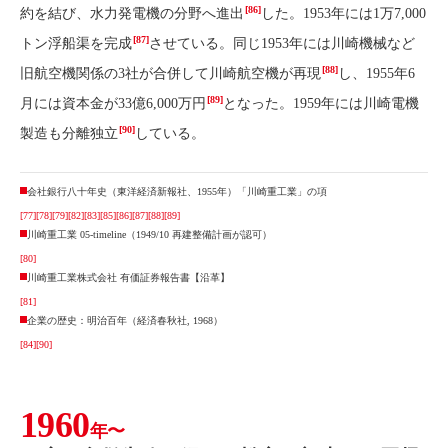
[86]
約を結び、水力発電機の分野へ進出
した。1953年には1万7,000
[87]
トン浮船渠を完成
させている。同じ1953年には川崎機械など
[88]
旧航空機関係の3社が合併して川崎航空機が再現
し、1955年6
[89]
月には資本金が33億6,000万円
となった。1959年には川崎電機
[90]
製造も分離独立
している。
会社銀行八十年史（東洋経済新報社、1955年）「川崎重工業」の項
[77]
[78]
[79]
[82]
[83]
[85]
[86]
[87]
[88]
[89]
川崎重工業 05-timeline（1949/10 再建整備計画が認可）
[80]
川崎重工業株式会社 有価証券報告書【沿革】
[81]
企業の歴史：明治百年（経済春秋社, 1968）
[84]
[90]
1960
年〜