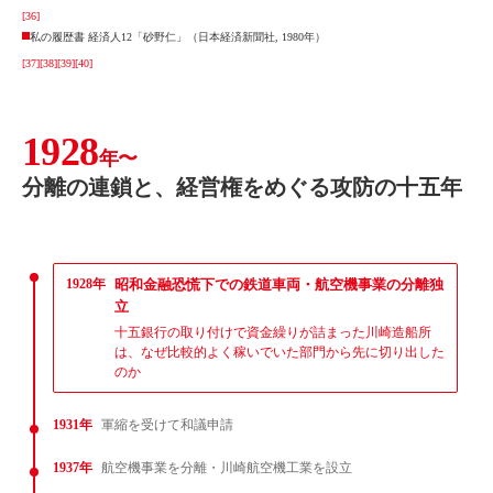
[36]
私の履歴書 経済人12「砂野仁」（日本経済新聞社, 1980年）
[37]
[38]
[39]
[40]
1928
年〜
分離の連鎖と、経営権をめぐる攻防の十五年
1928年
昭和金融恐慌下での鉄道車両・航空機事業の分離独
立
十五銀行の取り付けで資金繰りが詰まった川崎造船所
は、なぜ比較的よく稼いでいた部門から先に切り出した
のか
1931年
軍縮を受けて和議申請
1937年
航空機事業を分離・川崎航空機工業を設立