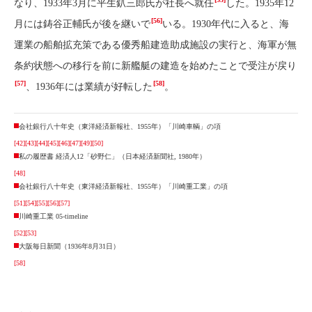
なり、1933年3月に平生釟三郎氏が社長へ就任
した。1935年12
[56]
月には鋳谷正輔氏が後を継いで
いる。1930年代に入ると、海
運業の船舶拡充策である優秀船建造助成施設の実行と、海軍が無
条約状態への移行を前に新艦艇の建造を始めたことで受注が戻り
[57]
[58]
、1936年には業績が好転した
。
会社銀行八十年史（東洋経済新報社、1955年）「川崎車輌」の項
[42]
[43]
[44]
[45]
[46]
[47]
[49]
[50]
私の履歴書 経済人12「砂野仁」（日本経済新聞社, 1980年）
[48]
会社銀行八十年史（東洋経済新報社、1955年）「川崎重工業」の項
[51]
[54]
[55]
[56]
[57]
川崎重工業 05-timeline
[52]
[53]
大阪毎日新聞（1936年8月31日）
[58]