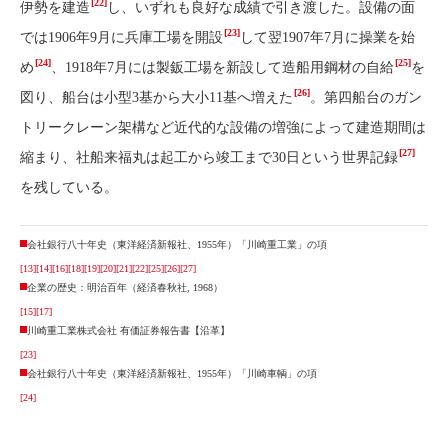
[22]
伊勢を建造
し、いずれも良好な成績で引き渡した。設備の面
[23]
では1906年9月に兵庫工場を開設
して翌1907年7月に操業を始
[24]
[25]
め
、1918年7月には製鈑工場を新設して造船用鋼材の自給
を
[26]
図り、船台は小型3基から大小11基へ増えた
。第四船台のガン
トリークレーン架構など近代的な設備の増強によって建造期間は
[27]
縮まり、社船来福丸は起工から竣工まで30日という世界記録
を残している。
会社銀行八十年史（東洋経済新報社、1955年）「川崎重工業」の項
[13]
[14]
[16]
[18]
[19]
[20]
[21]
[22]
[25]
[26]
[27]
企業の歴史：明治百年（経済春秋社, 1968）
[15]
[17]
川崎重工業株式会社 有価証券報告書【沿革】
[23]
会社銀行八十年史（東洋経済新報社、1955年）「川崎車輌」の項
[24]