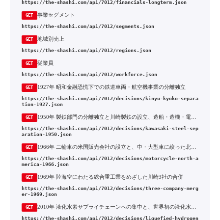
https://the-shashi.com/api/7012/financials-longterm.json
事業セグメント
GET
https://the-shashi.com/api/7012/segments.json
地域別売上
GET
https://the-shashi.com/api/7012/regions.json
従業員
GET
https://the-shashi.com/api/7012/workforce.json
1927年 昭和金融恐慌下での鉄道車両・航空機事業の分離独立
GET
https://the-shashi.com/api/7012/decisions/kinyu-kyoko-separa
tion-1927.json
1950年 製鉄部門の分離独立と川崎製鉄の設立、造船・造機・電機3部門への集約
GET
https://the-shashi.com/api/7012/decisions/kawasaki-steel-sep
aration-1950.json
1966年 二輪車の米国販売会社の設立と、中・大型車に絞った北米市場への傾斜
GET
https://the-shashi.com/api/7012/decisions/motorcycle-north-a
merica-1966.json
1969年 陸海空にわたる総合重工業をめざした川崎3社の合併
GET
https://the-shashi.com/api/7012/decisions/three-company-merg
er-1969.json
2010年 液化水素サプライチェーンへの集中と、世界初の液化水素運搬船の建造
GET
https://the-shashi.com/api/7012/decisions/liquefied-hydrogen