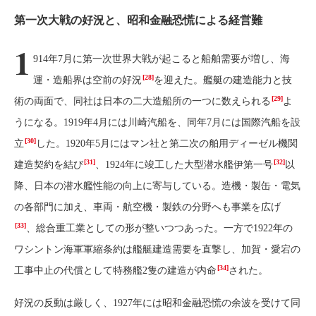
第一次大戦の好況と、昭和金融恐慌による経営難
1
914年7月に第一次世界大戦が起こると船舶需要が増し、海
[28]
運・造船界は空前の好況
を迎えた。艦艇の建造能力と技
[29]
術の両面で、同社は日本の二大造船所の一つに数えられる
よ
うになる。1919年4月には川崎汽船を、同年7月には国際汽船を設
[30]
立
した。1920年5月にはマン社と第二次の舶用ディーゼル機関
[31]
[32]
建造契約を結び
、1924年に竣工した大型潜水艦伊第一号
以
降、日本の潜水艦性能の向上に寄与している。造機・製缶・電気
の各部門に加え、車両・航空機・製鉄の分野へも事業を広げ
[33]
、総合重工業としての形が整いつつあった。一方で1922年の
ワシントン海軍軍縮条約は艦艇建造需要を直撃し、加賀・愛宕の
[34]
工事中止の代償として特務艦2隻の建造が内命
された。
好況の反動は厳しく、1927年には昭和金融恐慌の余波を受けて同