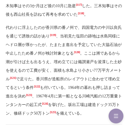
[117]
木知事はその3か月ほど後の10月に急逝
した。三木知事はその
[118]
後も西山社長を訪ねて再考を求めていた
。
代わりに浮上したのが香川県の番ノ州で、四国電力の中川以良氏
[119]
を通じて誘致の話があり
、当初見た塩田の跡地は水島同様に
ヘドロ層が厚かったが、たまたま進出を予定していた大協石油が
[120]
中止したため番ノ州が検討対象となる
。ここは洲であるから
潮が引けば土も出るうえ、埋め立てには備讃瀬戸を浚渫した土砂
を使えるので工費が安く、面積も水島より小さい77万平方メート
[121]
ル
で足りた。香川県が造船所のレイアウトに合わせて埋め立
[122]
てるという条件
も付いている。1964年の暮れも押し詰まって
[123]
進出を決め
、1967年4月に第一船となる川崎汽船の12万重量ト
[124]
ンタンカーの起工式
を挙げた。坂出工場は建造ドック35万ト
[125]
ン、修繕ドック50万トン
を備えている。