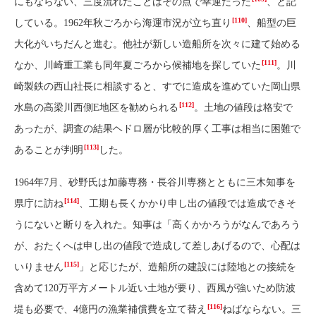
にもならない、三度流れたことはその点で幸運だった
、と記
[110]
している。1962年秋ごろから海運市況が立ち直り
、船型の巨
大化がいちだんと進む。他社が新しい造船所を次々に建て始める
[111]
なか、川崎重工業も同年夏ごろから候補地を探していた
。川
崎製鉄の西山社長に相談すると、すでに造成を進めていた岡山県
[112]
水島の高梁川西側E地区を勧められる
。土地の値段は格安で
あったが、調査の結果ヘドロ層が比較的厚く工事は相当に困難で
[113]
あることが判明
した。
1964年7月、砂野氏は加藤専務・長谷川専務とともに三木知事を
[114]
県庁に訪ね
、工期も長くかかり申し出の値段では造成できそ
うにないと断りを入れた。知事は「高くかかろうがなんであろう
が、おたくへは申し出の値段で造成して差しあげるので、心配は
[115]
いりません
」と応じたが、造船所の建設には陸地との接続を
含めて120万平方メートル近い土地が要り、西風が強いため防波
[116]
堤も必要で、4億円の漁業補償費を立て替え
ねばならない。三