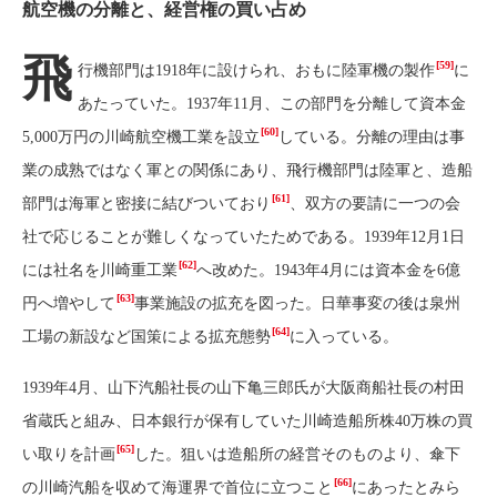
航空機の分離と、経営権の買い占め
飛
[59]
行機部門は1918年に設けられ、おもに陸軍機の製作
に
あたっていた。1937年11月、この部門を分離して資本金
[60]
5,000万円の川崎航空機工業を設立
している。分離の理由は事
業の成熟ではなく軍との関係にあり、飛行機部門は陸軍と、造船
[61]
部門は海軍と密接に結びついており
、双方の要請に一つの会
社で応じることが難しくなっていたためである。1939年12月1日
[62]
には社名を川崎重工業
へ改めた。1943年4月には資本金を6億
[63]
円へ増やして
事業施設の拡充を図った。日華事変の後は泉州
[64]
工場の新設など国策による拡充態勢
に入っている。
1939年4月、山下汽船社長の山下亀三郎氏が大阪商船社長の村田
省蔵氏と組み、日本銀行が保有していた川崎造船所株40万株の買
[65]
い取りを計画
した。狙いは造船所の経営そのものより、傘下
[66]
の川崎汽船を収めて海運界で首位に立つこと
にあったとみら