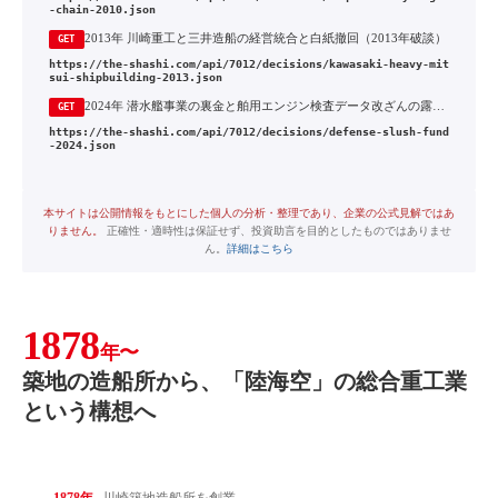
-chain-2010.json
2013年 川崎重工と三井造船の経営統合と白紙撤回（2013年破談）
GET
https://the-shashi.com/api/7012/decisions/kawasaki-heavy-mit
sui-shipbuilding-2013.json
2024年 潜水艦事業の裏金と舶用エンジン検査データ改ざんの露呈、そして統治の立て直し
GET
https://the-shashi.com/api/7012/decisions/defense-slush-fund
-2024.json
本サイトは公開情報をもとにした個人の分析・整理であり、企業の公式見解ではあ
りません。
正確性・適時性は保証せず、投資助言を目的としたものではありませ
ん。
詳細はこちら
1878
年〜
築地の造船所から、「陸海空」の総合重工業
という構想へ
1878年
川崎築地造船所を創業