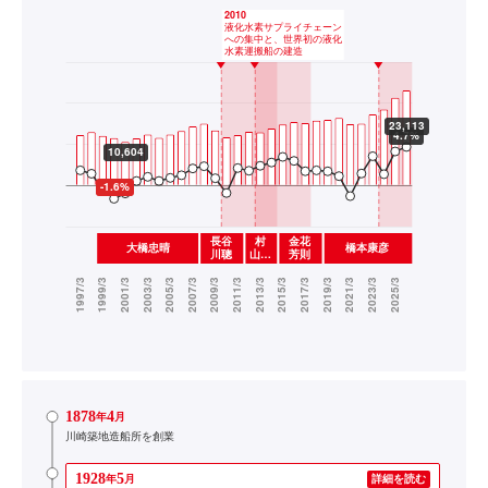
1878
4
年
月
川崎築地造船所を創業
1928
5
年
月
詳細を読む