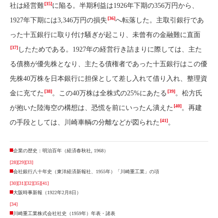
[35]
社は経営難
に陥る。半期利益は1926年下期の356万円から、
[36]
1927年下期には3,346万円の損失
へ転落した。主取引銀行であ
った十五銀行に取り付け騒ぎが起こり、未曾有の金融難に直面
[37]
したためである。1927年の経営行き詰まりに際しては、主た
る債務が優先株となり、主たる債権者であった十五銀行はこの優
先株40万株を日本銀行に担保として差し入れて借り入れ、整理資
[38]
[39]
金に充てた
。この40万株は全株式の25%にあたる
。松方氏
[40]
が抱いた陸海空の構想は、恐慌を前にいったん潰えた
。再建
[41]
の手段としては、川崎車輌の分離などが図られた
。
企業の歴史：明治百年（経済春秋社, 1968）
[28]
[29]
[33]
会社銀行八十年史（東洋経済新報社、1955年）「川崎重工業」の項
[30]
[31]
[32]
[35]
[41]
大阪時事新報（1922年2月8日）
[34]
川崎重工業株式会社社史（1959年）年表・諸表