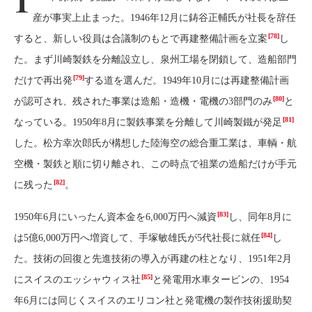
1
産が事実上止まった。1946年12月に鋳谷正輔氏が社長を辞任
[78]
すると、新しい役員は合議制のもとで再建整備計画を立案
し
た。まず川崎製鉄を分離設立し、泉州工場を閉鎖して、造船部門
[79]
だけで再出発
する道を選んだ。1949年10月には再建整備計画
[80]
が認可され、残された事業は造船・造機・電機の3部門のみ
と
[81]
なっている。1950年8月に製鉄事業を分離して川崎製鐵が発足
した。松方幸次郎氏が構想した陸海空の総合重工業は、車輌・航
空機・製鉄と順に切り離され、この時点で祖業の造船だけが手元
[82]
に残った
。
[83]
1950年6月にいったん資本金を6,000万円へ減資
し、同年8月に
[84]
は5億6,000万円へ増資して、手塚敏雄氏が5代社長に就任
し
た。技術の回復と先進技術の導入が再建の柱となり、1951年2月
[85]
にスイスのエッシャウィス社
と発電用水車タービンの、1954
年6月には同じくスイスのエリコン社と発電機の製作技術援助契