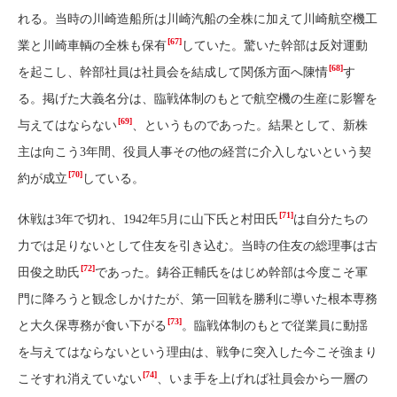
れる。当時の川崎造船所は川崎汽船の全株に加えて川崎航空機工
[67]
業と川崎車輌の全株も保有
していた。驚いた幹部は反対運動
[68]
を起こし、幹部社員は社員会を結成して関係方面へ陳情
す
る。掲げた大義名分は、臨戦体制のもとで航空機の生産に影響を
[69]
与えてはならない
、というものであった。結果として、新株
主は向こう3年間、役員人事その他の経営に介入しないという契
[70]
約が成立
している。
[71]
休戦は3年で切れ、1942年5月に山下氏と村田氏
は自分たちの
力では足りないとして住友を引き込む。当時の住友の総理事は古
[72]
田俊之助氏
であった。鋳谷正輔氏をはじめ幹部は今度こそ軍
門に降ろうと観念しかけたが、第一回戦を勝利に導いた根本専務
[73]
と大久保専務が食い下がる
。臨戦体制のもとで従業員に動揺
を与えてはならないという理由は、戦争に突入した今こそ強まり
[74]
こそすれ消えていない
、いま手を上げれば社員会から一層の