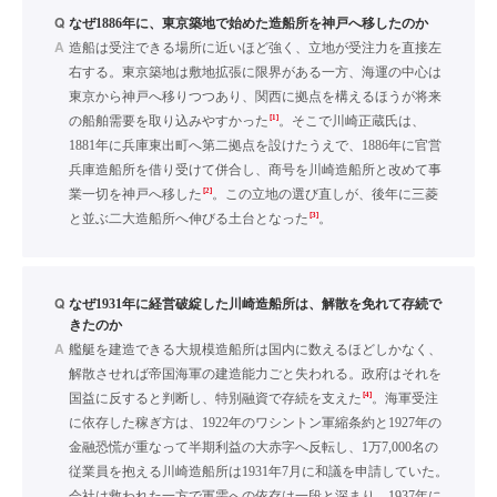
Q
なぜ1886年に、東京築地で始めた造船所を神戸へ移したのか
A
造船は受注できる場所に近いほど強く、立地が受注力を直接左
右する。東京築地は敷地拡張に限界がある一方、海運の中心は
東京から神戸へ移りつつあり、関西に拠点を構えるほうが将来
[1]
の船舶需要を取り込みやすかった
。そこで川崎正蔵氏は、
1881年に兵庫東出町へ第二拠点を設けたうえで、1886年に官営
兵庫造船所を借り受けて併合し、商号を川崎造船所と改めて事
[2]
業一切を神戸へ移した
。この立地の選び直しが、後年に三菱
[3]
と並ぶ二大造船所へ伸びる土台となった
。
Q
なぜ1931年に経営破綻した川崎造船所は、解散を免れて存続で
きたのか
A
艦艇を建造できる大規模造船所は国内に数えるほどしかなく、
解散させれば帝国海軍の建造能力ごと失われる。政府はそれを
[4]
国益に反すると判断し、特別融資で存続を支えた
。海軍受注
に依存した稼ぎ方は、1922年のワシントン軍縮条約と1927年の
金融恐慌が重なって半期利益の大赤字へ反転し、1万7,000名の
従業員を抱える川崎造船所は1931年7月に和議を申請していた。
会社は救われた一方で軍需への依存は一段と深まり、1937年に