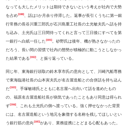
なっても大したメリットは期待できないという考えが社内で大勢
[100]
を占め
、話は1か月余り停滞した。返事が長引くうちに第一銀
行常務の長谷川重三郎氏が石川島重工社長の土光敏夫氏へ話を持
ち込み、土光氏は三日間待ってくれと言って三日後にすべてを第
[101]
一銀行へ白紙一任した
。砂野氏は後年、機が熟さなかったの
だろう、長い間の習慣で社内の態勢が積極的に動こうとしなかっ
[102]
た結果である
、と振り返っている。
同じ年、東海銀行頭取の鈴木享市氏の意向として、川崎汽船専務
で東海臨港社長の山本寅夫氏が名古屋造船との合併話を持ち込ん
[103]
だ
。手塚敏雄氏とともに名古屋へ出向いて話を進めたもの
の、福原名古屋造船社長が病気であったこともあり同意は得られ
[104]
ず
、これも土光氏の側へ渡っている。強く押せなかった背景
には、名古屋造船という地元を象徴する名称を残してほしいとい
[105]
う銀行筋の意向
があり、業務提携にとどまる心配もあった。