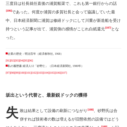
三度目は社長就任直後の浦賀船渠で、これも第一銀行からの話
[106]
であった。何度か浦賀の多賀社長と会って協議していた最
中、日本経済新聞に浦賀は修繕ドックにして川重が新造船を受け
[107]
持つという記事が出て、浦賀側の感情がこじれ白紙還元
とな
った。
企業の歴史：明治百年（経済春秋社, 1968）
[91]
[92]
[93]
[94]
[95]
[96]
私の履歴書 経済人12「砂野仁」（日本経済新聞社, 1980年）
[97]
[98]
[99]
[100]
[101]
[102]
[103]
[104]
[105]
[106]
[107]
坂出という代替と、最新鋭ドックの獲得
失
[108]
敗は結果として設備の刷新につながり
、砂野氏は合
併すれば技術者の数は増えるが旧態依然の設備ではどう
[109]