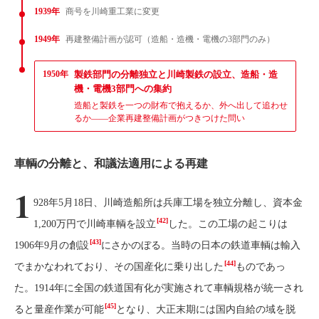
1939年
商号を川崎重工業に変更
1949年
再建整備計画が認可（造船・造機・電機の3部門のみ）
1950年
製鉄部門の分離独立と川崎製鉄の設立、造船・造
機・電機3部門への集約
造船と製鉄を一つの財布で抱えるか、外へ出して追わせ
るか——企業再建整備計画がつきつけた問い
車輌の分離と、和議法適用による再建
1
928年5月18日、川崎造船所は兵庫工場を独立分離し、資本金
[42]
1,200万円で川崎車輌を設立
した。この工場の起こりは
[43]
1906年9月の創設
にさかのぼる。当時の日本の鉄道車輌は輸入
[44]
でまかなわれており、その国産化に乗り出した
ものであっ
た。1914年に全国の鉄道国有化が実施されて車輌規格が統一され
[45]
ると量産作業が可能
となり、大正末期には国内自給の域を脱