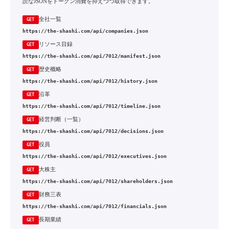
読なJSONをトークン消費を抑えつつ取得できます。
全社一覧
GET
https://the-shashi.com/api/companies.json
リソース目録
GET
https://the-shashi.com/api/7012/manifest.json
歴史概略
GET
https://the-shashi.com/api/7012/history.json
沿革
GET
https://the-shashi.com/api/7012/timeline.json
経営判断（一覧）
GET
https://the-shashi.com/api/7012/decisions.json
役員
GET
https://the-shashi.com/api/7012/executives.json
大株主
GET
https://the-shashi.com/api/7012/shareholders.json
財務三表
GET
https://the-shashi.com/api/7012/financials.json
長期業績
GET