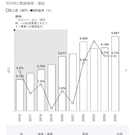
IDOMの業績推移：連結
売上高（億円）
純利益率（%）
年
連単・基準
商号
出所