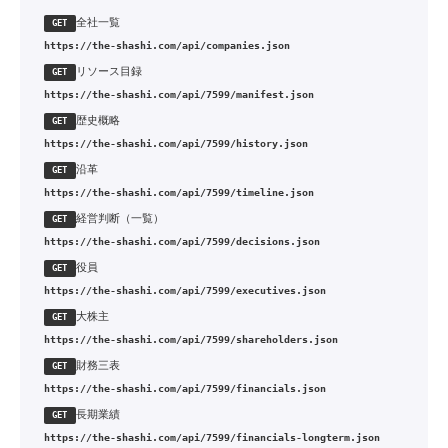
全社一覧
GET
https://the-shashi.com/api/companies.json
リソース目録
GET
https://the-shashi.com/api/7599/manifest.json
歴史概略
GET
https://the-shashi.com/api/7599/history.json
沿革
GET
https://the-shashi.com/api/7599/timeline.json
経営判断（一覧）
GET
https://the-shashi.com/api/7599/decisions.json
役員
GET
https://the-shashi.com/api/7599/executives.json
大株主
GET
https://the-shashi.com/api/7599/shareholders.json
財務三表
GET
https://the-shashi.com/api/7599/financials.json
長期業績
GET
https://the-shashi.com/api/7599/financials-longterm.json