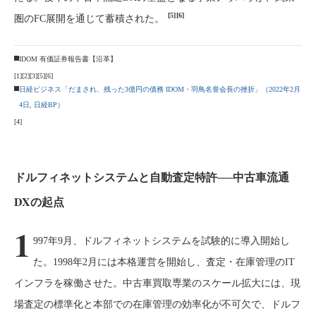
[5]
[6]
圏のFC展開を通じて蓄積された。
IDOM 有価証券報告書【沿革】
[1]
[2]
[3]
[5]
[6]
日経ビジネス「だまされ、残った3億円の債務 IDOM・羽鳥名誉会長の挫折」（2022年2月
4日, 日経BP）
[4]
ドルフィネットシステムと自動査定特許──中古車流通
DXの起点
1
997年9月、ドルフィネットシステムを試験的に導入開始し
た。1998年2月には本格運営を開始し、査定・在庫管理のIT
インフラを稼働させた。中古車買取専業のスケール拡大には、現
場査定の標準化と本部での在庫管理の効率化が不可欠で、ドルフ