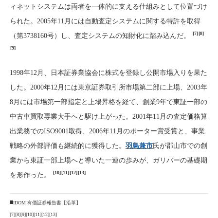
ィネットシステムは両者を一体的に支える仕組みとして位置づけ
られた。2005年11月には自動査定システムに関する特許を取得
[7]
[8]
（第3738160号）し、査定システムの知財化に踏み込んだ。
[9]
1998年12月、日本証券業協会に株式を登録し公開市場入りを果た
した。2000年12月には東京証券取引所市場第二部に上場、2003年
8月には市場第一部指定と上場昇格を経て、創業9年で東証一部の
中古車買取専業大手へと駆け上がった。2001年11月の査定価格算
出業務でのISO9001取得、2006年11月のポーター賞受賞と、事業
戦略の外部評価も継続的に獲得した。
羽鳥兼市
氏が郡山市での創
業から東証一部上場へと導いた一連の歩みが、ガリバーの基礎期
[10]
[11]
[12]
[13]
を形作った。
IDOM 有価証券報告書【沿革】
[7]
[8]
[9]
[10]
[11]
[12]
[13]