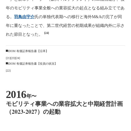
年のモビリティ事業全般への業容拡大の起点となる組み立てであ
る。
羽鳥由宇介
氏の単独代表期への移行と海外M&Aの完了が同
年に重なったことで、第二世代経営の初期成果が組織内外に示さ
[24]
れた節目となった。
IDOM 有価証券報告書【沿革】
[21]
[23]
[24]
IDOM 有価証券報告書【役員の状況】
[22]
2016
年〜
モビリティ事業への業容拡大と中期経営計画
（2023-2027）の起動