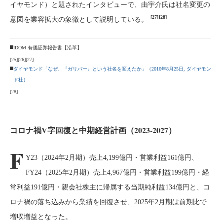
イヤモンド）と題されたインタビューで、由宇介氏は社名変更の
[27]
[28]
意図を業容拡大の象徴として説明している。
IDOM 有価証券報告書【沿革】
[25]
[26]
[27]
ダイヤモンド「なぜ、『ガリバー』という社名を変えたか」（2016年8月25日, ダイヤモン
ド社）
[28]
コロナ禍V字回復と中期経営計画（2023-2027）
F
Y23（2024年2月期）売上4,199億円・営業利益161億円、
FY24（2025年2月期）売上4,967億円・営業利益199億円・経
常利益191億円・親会社株主に帰属する当期純利益134億円と、コ
ロナ禍の落ち込みから業績を回復させ、2025年2月期は前期比で
増収増益となった。