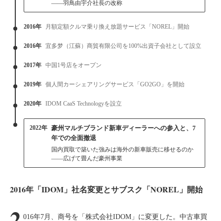
——羽鳥由宇介社長の改称
2016年
月額定額クルマ乗り換え放題サービス「NOREL」開始
2016年
宜多梦（江蘇）商貿有限公司を100%出資子会社として設立
2017年
中国1号店をオープン
2019年
個人間カーシェアリングサービス「GO2GO」を開始
2020年
IDOM CaaS Technologyを設立
2022年
豪州マルチブランド新車ディーラーへの参入と、7
年での全面撤退
国内買取で築いた強みは海外の新車販売に移せるのか
——広げて畳んだ豪州事業
2016年「IDOM」社名変更とサブスク「NOREL」開始
2
016年7月、商号を「株式会社IDOM」に変更した。中古車買