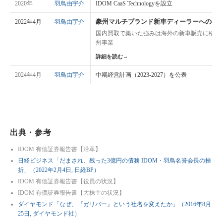
2020年
羽鳥由宇介
IDOM CaaS Technologyを設立
豪州マルチブランド新車ディーラーへの参
2022年4月
羽鳥由宇介
国内買取で築いた強みは海外の新車販売に移せ
州事業
詳細を読む
→
2024年4月
羽鳥由宇介
中期経営計画（2023-2027）を公表
出典・参考
IDOM 有価証券報告書【沿革】
日経ビジネス「だまされ、残った3億円の債務 IDOM・羽鳥名誉会長の挫
折」（2022年2月4日, 日経BP）
IDOM 有価証券報告書【役員の状況】
IDOM 有価証券報告書【大株主の状況】
ダイヤモンド「なぜ、『ガリバー』という社名を変えたか」（2016年8月
25日, ダイヤモンド社）