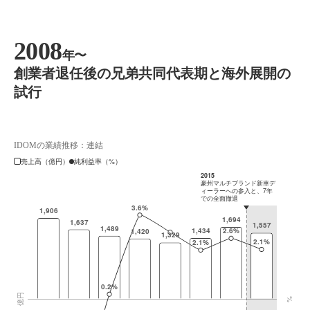
2008
年〜
創業者退任後の兄弟共同代表期と海外展開の
試行
IDOMの業績推移：連結
売上高（億円）
純利益率（%）