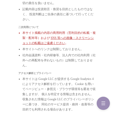
切の責任を負いません。
記載内容は投資助言・推奨を目的としたものではな
く、 投資判断はご自身の責任に基づいて行ってくだ
さい。
二次利用について
本サイト掲載の内容の商用利用（営利目的の転載・複
製・配布等）および
SNS 等への画像・スクリーンシ
ョットの転載はご遠慮ください
。
本サイトへのリンクは制限しておりません。
社内会議資料・社内研修等、法人内での社内利用（社
外への再配布を伴わないもの）は制限しておりませ
ん。
アクセス解析とプライバシー
本サイトは Google LLC が提供する Google Analytics 4
によりアクセス解析を行っています。 Cookie を用い
てページビュー・参照元・ブラウザ環境等を匿名で収
集しますが、 個人を特定する情報は含まれません。
収集された情報は Google LLC のプライバシーポリシ
ーに基づき、 同社のサービス提供・維持・改善等の
目的でも利用される場合があります。