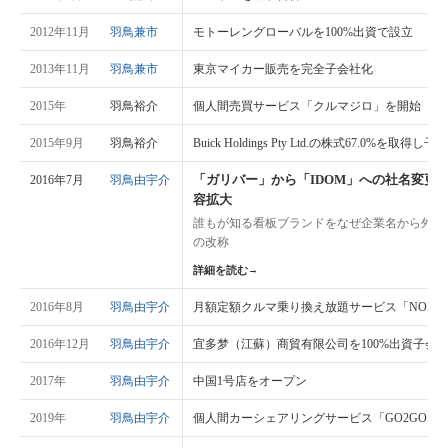
2012年11月
羽鳥兼市
モトーレングローバルを100%出資で設立
2013年11月
羽鳥兼市
東京マイカー販売を完全子会社化
2015年
羽鳥裕介
個人間売買サービス「クルマジロ」を開始
2015年9月
羽鳥裕介
Buick Holdings Pty Ltd.の株式67.0%を取得し
「ガリバー」から「IDOM」への社名変更
2016年7月
羽鳥由宇介
容拡大
誰もが知る看板ブランドをなぜ企業名から外し
の改称
詳細を読む
→
2016年8月
羽鳥由宇介
月額定額クルマ乗り換え放題サービス「NORE
2016年12月
羽鳥由宇介
宜多梦（江蘇）商貿有限公司を100%出資子会
2017年
羽鳥由宇介
中国1号店をオープン
2019年
羽鳥由宇介
個人間カーシェアリングサービス「GO2GO」