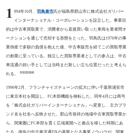
1
994年10月、
羽鳥兼市
氏が福島県郡山市に株式会社ガリバー
インターナショナル・コーポレーションを設立した。事業目
的は中古車買取業で、消費者から直接買い取った車両を業者間オ
ークションを通じて売却する形態をとった。羽鳥氏は1976年の事
業倒産で多額の負債を抱えた後、中古車販売を経てこの買取専業
の創業に至っている。独立した買取専業者としての参入は、中古
車流通の担い手としては当時まだ新しい立ち位置だったと考えら
[1]
[2]
[3]
[4]
れる。
1996年2月、フランチャイズチェーンの拡大に伴い千葉県浦安市
に東京本社を開設し、FC本部機能を移転した。同年4月には商号
を「株式会社ガリバーインターナショナル」へ変更し、主力ブラ
ンド名を社名へ反映させた。郡山市発祥の地場中古車買取専業か
ら、関東圏にFC本部を置く広域展開へと拠点を移した時期にあ
たる。後年の中古車流通DXの基盤となる事業ノウハウが、関東