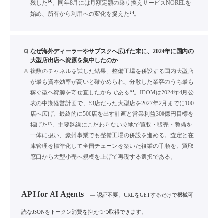
[4]
残した
。同年8月には月額定額の乗り換えサービスNORELを
[5]
始め、所有から利用への変化を捉えた
。
Q
なぜ海外ディーラーやサブスクへ広げた末に、2024年に国内の
大型店出店へ資源を集中したのか
A
複数のチャネルを試した結果、整備工場を併設する国内大型店
が最も資本効率が高いと確かめられ、分散した業容のうち最も
[6]
稼ぐ型へ資源を寄せ直したからである
。IDOMは2024年4月公
表の中期経営計画で、53店だった大型店を2027年2月までに100
店へ広げ、最終的に500店を出す計画と営業利益300億円目標を
[7]
掲げた
。主要路線にこだわらない立地で買取・販売・整備を
一体に扱い、豪州事業でも整備工場の併設を進める。査定と在
庫管理を標準化して全国チェーンを築いた祖業の手順を、買取
窓口から大型小売へ規模を上げて再現する選択である。
API for AI Agents
— 認証不要、URLをGETするだけで機械可
読なJSONをトークン消費を抑えつつ取得できます。