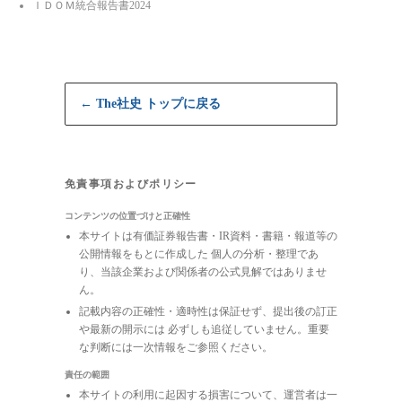
ＩＤＯＭ統合報告書2024
← The社史 トップに戻る
免責事項およびポリシー
コンテンツの位置づけと正確性
本サイトは有価証券報告書・IR資料・書籍・報道等の
公開情報をもとに作成した 個人の分析・整理であ
り、当該企業および関係者の公式見解ではありませ
ん。
記載内容の正確性・適時性は保証せず、提出後の訂正
や最新の開示には 必ずしも追従していません。重要
な判断には一次情報をご参照ください。
責任の範囲
本サイトの利用に起因する損害について、運営者は一