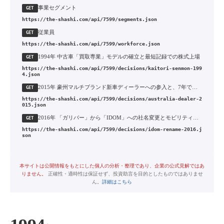
事業セグメント
GET
https://the-shashi.com/api/7599/segments.json
従業員
GET
https://the-shashi.com/api/7599/workforce.json
1994年 中古車「買取専業」モデルの確立と最短記録での株式上場
GET
https://the-shashi.com/api/7599/decisions/kaitori-senmon-199
4.json
2015年 豪州マルチブランド新車ディーラーへの参入と、7年での全面撤退
GET
https://the-shashi.com/api/7599/decisions/australia-dealer-2
015.json
2016年 「ガリバー」から「IDOM」への社名変更とモビリティ事業への業容拡大
GET
https://the-shashi.com/api/7599/decisions/idom-rename-2016.j
son
本サイトは公開情報をもとにした個人の分析・整理であり、企業の公式見解ではあ
りません。
正確性・適時性は保証せず、投資助言を目的としたものではありませ
ん。
詳細はこちら