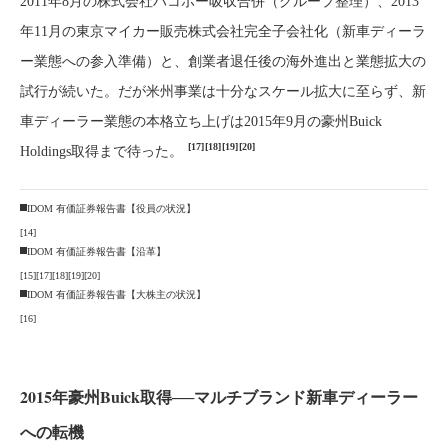
2011年8月の株式会社ハコボー吸収合併（グループ整理）、2013
年11月の東京マイカー販売株式会社完全子会社化（新車ディーラ
ー業態への参入準備）と、創業者退任後の海外進出と業態拡大の
試行が続いた。だが米州事業は十分なスケール拡大に至らず、新
車ディーラー業態の本格立ち上げは2015年9月の豪州Buick
[17]
[18]
[19]
[20]
Holdings取得まで待った。
IDOM 有価証券報告書【役員の状況】
[14]
IDOM 有価証券報告書【沿革】
[15]
[17]
[18]
[19]
[20]
IDOM 有価証券報告書【大株主の状況】
[16]
2015年豪州Buick取得──マルチブランド新車ディーラー
への転機