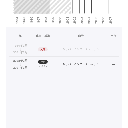
年
連単・基準
商号
出所
1994年2月
↓
ガリバーインターナショナル
—
欠落
2001年2月
2002年2月
連結
↓
ガリバーインターナショナル
—
JGAAP
2007年2月