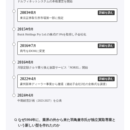
ドルフィネットシステムの本格運営を開始
2003
8
年
月
詳細を読む
東京証券取引所市場第一部に指定
2015
9
年
月
Buick Holdings Pty Ltd.の株式67.0%を取得し子会社化
2016
7
年
月
詳細を読む
商号をIDOMに変更
2016
8
年
月
月額定額クルマ乗り換え放題サービス「NOREL」開始
2022
4
年
月
詳細を読む
豪州新車ディーラー事業から撤退（連結子会社2社の全株式を譲渡）
2024
4
年
月
中期経営計画（2023-2027）を公表
Q
なぜ1994年に、業界の外から来た羽鳥兼市氏が独立買取専業と
いう新しい型を作れたのか