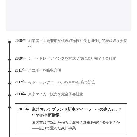
2008年
創業者・羽鳥兼市が代表取締役社長を退任し代表取締役会長
へ
2009年
ジー・トレーディングを株式交換により完全子会社化
2011年
ハコボーを吸収合併
2012年
モトーレングローバルを100%出資で設立
2013年
東京マイカー販売を完全子会社化
2015年
豪州マルチブランド新車ディーラーへの参入と、7
年での全面撤退
国内買取で築いた強みは海外の新車販売に移せるのか
——広げて畳んだ豪州事業