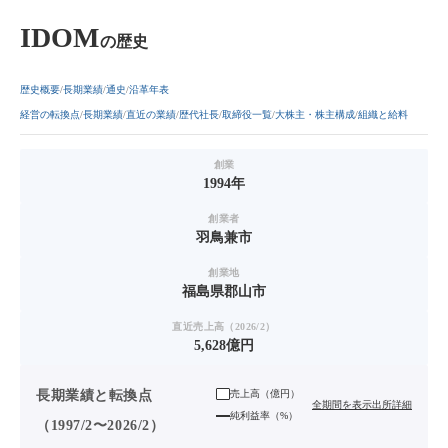
IDOM
の歴史
歴史概要
長期業績
通史
沿革年表
経営の転換点
長期業績
直近の業績
歴代社長
取締役一覧
大株主・株主構成
組織と給料
創業
1994年
創業者
羽鳥兼市
創業地
福島県郡山市
直近売上高（2026/2）
5,628億円
長期業績と転換点
売上高（
億円
）
全期間を表示
出所詳細
純利益率（%）
（1997/2〜2026/2）