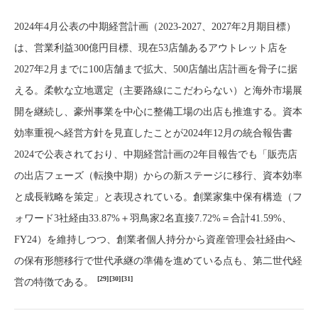
2024年4月公表の中期経営計画（2023-2027、2027年2月期目標）
は、営業利益300億円目標、現在53店舗あるアウトレット店を
2027年2月までに100店舗まで拡大、500店舗出店計画を骨子に据
える。柔軟な立地選定（主要路線にこだわらない）と海外市場展
開を継続し、豪州事業を中心に整備工場の出店も推進する。資本
効率重視へ経営方針を見直したことが2024年12月の統合報告書
2024で公表されており、中期経営計画の2年目報告でも「販売店
の出店フェーズ（転換中期）からの新ステージに移行、資本効率
と成長戦略を策定」と表現されている。創業家集中保有構造（フ
ォワード3社経由33.87%＋羽鳥家2名直接7.72%＝合計41.59%、
FY24）を維持しつつ、創業者個人持分から資産管理会社経由へ
の保有形態移行で世代承継の準備を進めている点も、第二世代経
[29]
[30]
[31]
営の特徴である。