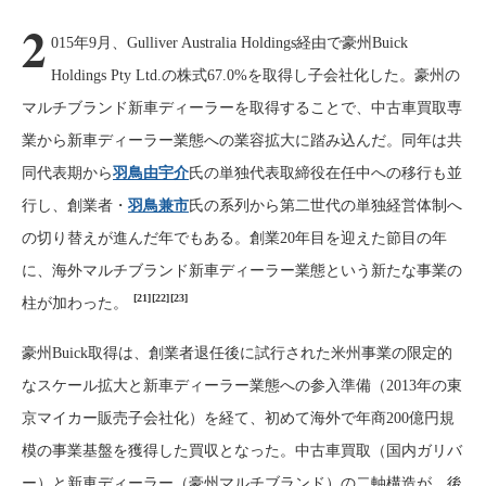
2
015年9月、Gulliver Australia Holdings経由で豪州Buick
Holdings Pty Ltd.の株式67.0%を取得し子会社化した。豪州の
マルチブランド新車ディーラーを取得することで、中古車買取専
業から新車ディーラー業態への業容拡大に踏み込んだ。同年は共
同代表期から
羽鳥由宇介
氏の単独代表取締役在任中への移行も並
行し、創業者・
羽鳥兼市
氏の系列から第二世代の単独経営体制へ
の切り替えが進んだ年でもある。創業20年目を迎えた節目の年
に、海外マルチブランド新車ディーラー業態という新たな事業の
[21]
[22]
[23]
柱が加わった。
豪州Buick取得は、創業者退任後に試行された米州事業の限定的
なスケール拡大と新車ディーラー業態への参入準備（2013年の東
京マイカー販売子会社化）を経て、初めて海外で年商200億円規
模の事業基盤を獲得した買収となった。中古車買取（国内ガリバ
ー）と新車ディーラー（豪州マルチブランド）の二軸構造が、後