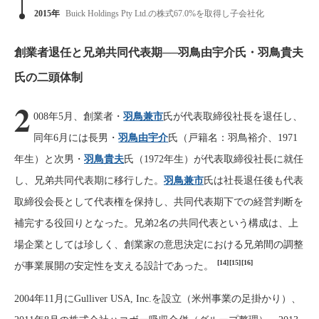
2015年
Buick Holdings Pty Ltd.の株式67.0%を取得し子会社化
創業者退任と兄弟共同代表期──羽鳥由宇介氏・羽鳥貴夫
氏の二頭体制
2
008年5月、創業者・
羽鳥兼市
氏が代表取締役社長を退任し、
同年6月には長男・
羽鳥由宇介
氏（戸籍名：羽鳥裕介、1971
年生）と次男・
羽鳥貴夫
氏（1972年生）が代表取締役社長に就任
し、兄弟共同代表期に移行した。
羽鳥兼市
氏は社長退任後も代表
取締役会長として代表権を保持し、共同代表期下での経営判断を
補完する役回りとなった。兄弟2名の共同代表という構成は、上
場企業としては珍しく、創業家の意思決定における兄弟間の調整
[14]
[15]
[16]
が事業展開の安定性を支える設計であった。
2004年11月にGulliver USA, Inc.を設立（米州事業の足掛かり）、