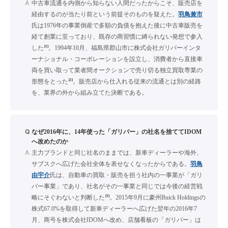
A
中古車流通を内側から知らない人間だったからこそ、販売店を
経由するのが当たり前という前提そのものを疑えた。
羽鳥兼市
氏は1976年の事業倒産で多額の負債を抱えた後に中古車販売を
経て創業に至っており、既存の商習慣に縛られない発想で参入
[1]
した
。1994年10月、福島県郡山市に株式会社ガリバーインタ
ーナショナル・コーポレーションを設立し、消費者から直接車
両を買い取って業者間オークションで売り切る独立買取専業の
[2]
形態をとった
。販売店から仕入れる従来の流通とは別の経路
を、業界の外から組み立てた決断である。
Q
なぜ2016年に、14年使った「ガリバー」の社名を捨ててIDOM
へ改めたのか
A
主力ブランドと同じ社名のままでは、新車ディーラーや海外、
サブスクへ広げた会社全体を表せなくなったからである。
羽鳥
由宇介
氏は、自動車の買取・販売を担う社内の一事業が「ガリ
バー事業」であり、社名がその一事業と同じでは今後の経営戦
[3]
略にそぐわないと判断した
。2015年9月に豪州Buick Holdingsの
株式67.0%を取得して新車ディーラーへ広げた翌年の2016年7
月、商号を株式会社IDOMへ改め、店舗看板の「ガリバー」は