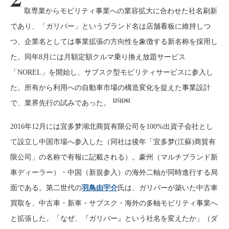
取専業からモビリティ事業への業容拡大に合わせた社名刷新
であり、「ガリバー」というブランド名は店舗看板に維持しつ
つ、企業名としては事業拡張の方向性を象徴する新名称を採用し
た。同年8月には月額定額クルマ乗り換え放題サービス
「NOREL」を開始し、サブスク型モビリティサービスに参入し
た。所有から利用への自動車市場の構造変化を捉えた事業設計
[25]
[26]
で、業界先行の試みであった。
2016年12月には宜多梦湖北商貿有限公司を100%出資子会社とし
て設立し中国市場へ参入した（同社は後年「宜多梦(江蘇)商貿有
限公司」の名称で有報に記載される）。豪州（マルチブランド新
車ディーラー）・中国（新規参入）の海外二軸が同時進行する局
面である。第二世代の
羽鳥由宇介
氏は、ガリバーが築いた中古車
買取を、中古車・新車・サブスク・海外の多軸モビリティ事業へ
と拡張した。「なぜ、『ガリバー』という社名を変えたか」（ダ