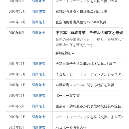
2000年4月
羽鳥兼市
ジー・トレーディングを共同出資で設立
2000年12月
羽鳥兼市
東京証券取引所市場第二部に上場
2001年11月
羽鳥兼市
査定価格算出業務でISO9001取得
中古車「買取専業」モデルの確立と最短記
2003年8月
羽鳥兼市
販売の付帯業務だった「下取り」を独立した専
車流通の何を変えたのか
詳細を読む
→
2004年11月
羽鳥兼市
全額出資子会社Gulliver USA, Inc.を設立
2004年12月
羽鳥兼市
子会社・ジー・トレーディングがジャスダック
2005年11月
羽鳥兼市
自動査定システムに関する特許を取得
2006年11月
羽鳥兼市
ポーター賞受賞
2008年5月
羽鳥兼市
創業者・羽鳥兼市が代表取締役社長を退任し代
2009年12月
羽鳥兼市
ジー・トレーディングを株式交換により完全子
2011年8月
羽鳥兼市
ハコボーを吸収合併