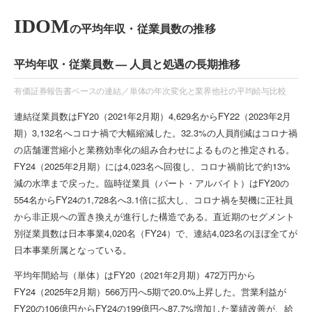
IDOM
の平均年収・従業員数の推移
平均年収・従業員数 — 人員と処遇の長期推移
有価証券報告書ベースの連結／単体の年次変化と業界他社の平均給与比較
連結従業員数はFY20（2021年2月期）4,629名からFY22（2023年2月
期）3,132名へコロナ禍で大幅縮減した。32.3%の人員削減はコロナ禍
の店舗運営縮小と業務効率化の組み合わせによるものと推定される。
FY24（2025年2月期）には4,023名へ回復し、コロナ禍前比で約13%
減の水準まで戻った。臨時従業員（パート・アルバイト）はFY20の
554名からFY24の1,728名へ3.1倍に拡大し、コロナ禍を契機に正社員
から非正規への置き換えが進行した構造である。直近期のセグメント
別従業員数は日本事業4,020名（FY24）で、連結4,023名のほぼ全てが
日本事業所属となっている。
平均年間給与（単体）はFY20（2021年2月期）472万円から
FY24（2025年2月期）566万円へ5期で20.0%上昇した。営業利益が
FY20の106億円からFY24の199億円へ87.7%増加した業績改善が、給