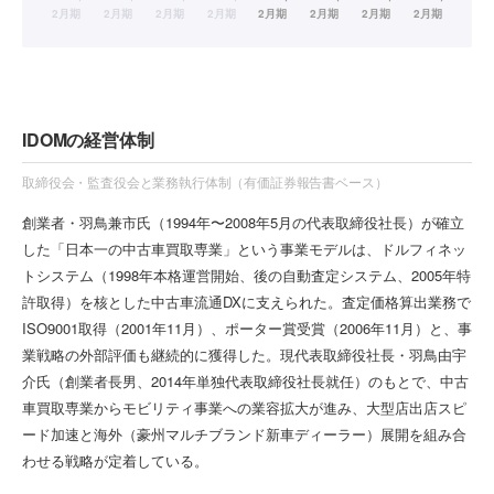
IDOMの経営体制
取締役会・監査役会と業務執行体制（有価証券報告書ベース）
創業者・羽鳥兼市氏（1994年〜2008年5月の代表取締役社長）が確立
した「日本一の中古車買取専業」という事業モデルは、ドルフィネッ
トシステム（1998年本格運営開始、後の自動査定システム、2005年特
許取得）を核とした中古車流通DXに支えられた。査定価格算出業務で
ISO9001取得（2001年11月）、ポーター賞受賞（2006年11月）と、事
業戦略の外部評価も継続的に獲得した。現代表取締役社長・羽鳥由宇
介氏（創業者長男、2014年単独代表取締役社長就任）のもとで、中古
車買取専業からモビリティ事業への業容拡大が進み、大型店出店スピ
ード加速と海外（豪州マルチブランド新車ディーラー）展開を組み合
わせる戦略が定着している。