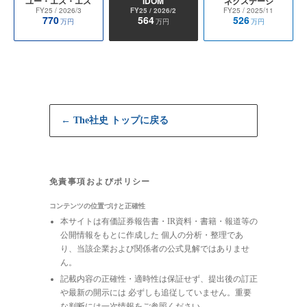
ユー・エス・エス
IDOM
ネクステージ
FY25
/ 2026/3
FY25
/ 2026/2
FY25
/ 2025/11
770
564
526
万円
万円
万円
← The社史 トップに戻る
免責事項およびポリシー
コンテンツの位置づけと正確性
本サイトは有価証券報告書・IR資料・書籍・報道等の
公開情報をもとに作成した 個人の分析・整理であ
り、当該企業および関係者の公式見解ではありませ
ん。
記載内容の正確性・適時性は保証せず、提出後の訂正
や最新の開示には 必ずしも追従していません。重要
な判断には一次情報をご参照ください。