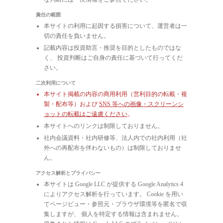
責任の範囲
本サイトの利用に起因する損害について、運営者は一
切の責任を負いません。
記載内容は投資助言・推奨を目的としたものではな
く、 投資判断はご自身の責任に基づいて行ってくだ
さい。
二次利用について
本サイト掲載の内容の商用利用（営利目的の転載・複
製・配布等）および
SNS 等への画像・スクリーンシ
ョットの転載はご遠慮ください
。
本サイトへのリンクは制限しておりません。
社内会議資料・社内研修等、法人内での社内利用（社
外への再配布を伴わないもの）は制限しておりませ
ん。
アクセス解析とプライバシー
本サイトは Google LLC が提供する Google Analytics 4
によりアクセス解析を行っています。 Cookie を用い
てページビュー・参照元・ブラウザ環境等を匿名で収
集しますが、 個人を特定する情報は含まれません。