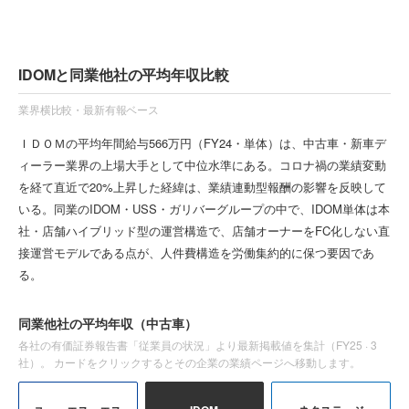
IDOMと同業他社の平均年収比較
業界横比較・最新有報ベース
ＩＤＯＭの平均年間給与566万円（FY24・単体）は、中古車・新車デ
ィーラー業界の上場大手として中位水準にある。コロナ禍の業績変動
を経て直近で20%上昇した経緯は、業績連動型報酬の影響を反映して
いる。同業のIDOM・USS・ガリバーグループの中で、IDOM単体は本
社・店舗ハイブリッド型の運営構造で、店舗オーナーをFC化しない直
接運営モデルである点が、人件費構造を労働集約的に保つ要因であ
る。
同業他社の平均年収
（中古車）
各社の有価証券報告書「従業員の状況」より最新掲載値を集計（
FY25
·
3
社）。 カードをクリックするとその企業の業績ページへ移動します。