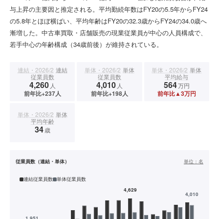
与上昇の主要因と推定される。平均勤続年数はFY20の5.5年からFY24
の5.8年とほぼ横ばい、平均年齢はFY20の32.3歳からFY24の34.0歳へ
漸増した。中古車買取・店舗販売の現業従業員が中心の人員構成で、
若手中心の年齢構成（34歳前後）が維持されている。
連結・2026/2
連結
単体・2026/2
単体
単体・2026/2
単体
従業員数
従業員数
平均給与
4,260
4,010
564
人
人
万円
前年比+237人
前年比+198人
前年比▲3万円
単体・2026/2
単体
平均年齢
34
歳
従業員数（連結・単体）
単位：
名
連結従業員数
単体従業員数