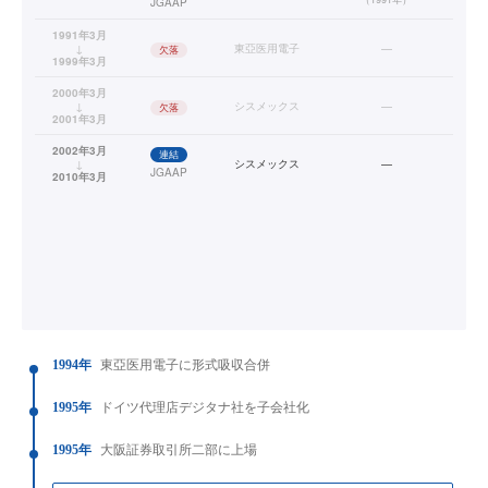
JGAAP
1991年3月
↓
東亞医用電子
—
欠落
1999年3月
2000年3月
↓
シスメックス
—
欠落
2001年3月
2002年3月
連結
↓
シスメックス
—
JGAAP
2010年3月
1994年
東亞医用電子に形式吸収合併
1995年
ドイツ代理店デジタナ社を子会社化
1995年
大阪証券取引所二部に上場