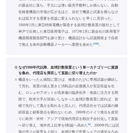
の親会社に落ち、手元には薄い販売手数料しか残らない。自動
化検査機器の市場が広がるほど、自社で機器と試薬を握らなけ
れば拡大する需要を収益に変えられないと早くに見切った。
1968年2月に東亞特殊電機が製造する血球計数装置の販社として
神戸で出発した東亞医用電子は、1972年2月に親会社の医用電子
機器開発製造部門を譲り受け、機器設計から試薬開発まで自前
[1]
[2]
で抱える体外診断機器メーカーへ業態を改めた
。
Q
なぜ1980年代以降、血球計数装置という単一カテゴリーに資源
を集め、代理店を買収して直販に切り替えたのか
A
機器をいったん病院に置けば、検査のたびに専用試薬が継続し
て売れ、装置の据え置きと消耗品の反復購入が安定収益を生
む。ロシュやアボットが高単価の臨床化学・免疫に注力する間
隙で、欧米大手が深追いしなかった血球計数装置に絞れば、規
模で先行して寡占を取れると読んだ。代理店任せでは試薬の継
続収益と顧客接点を握れないため、1980年のドイツ進出を皮切
りに欧州・米州・アジアで現地代理店を順次子会社化して直販
[5]
へ切り替え、海外売上比率を8割超へ高めた
。2000年代には試
薬の売上が装置を上回り、血球計数で世界シェアの過半を占め