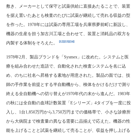
敷き、メーカーとして保守と試薬供給に直接あたることで、装置
を据え置いたあとも検査のたびに試薬が継続して売れる収益の型
を作った。1978年には試薬の専用工場を兵庫県夢前町に新設し、
機器の生産を担う加古川工場と合わせて、装置と消耗品の双方を
[12]
[13]
[14]
内製する体制をそろえた。
1978年2月、製品ブランドを「Sysmex」に改めた。システムと医
療を組み合わせた造語で、自動化された検査システムを名に込
め、のちに社名へ昇格する素地が用意された。製品の面では、技
師の手作業を前提とする半自動機から、検体をかけるだけで測り
終える全自動機への切り替えが1970年代の末から進んだ。1983年
の秋には全自動の血球計数装置「Eシリーズ」4タイプを一度に投
入し、1台1,850万円から3,750万円までの価格帯で、小さな診療所
から大病院まで検査量の異なる需要に品揃えで応えた。機器の性
能を上げることと試薬を継続して売ることが、収益を押し上げる