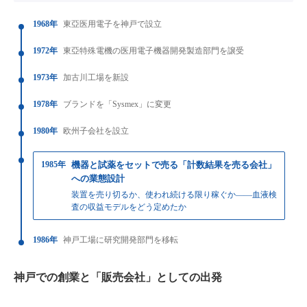
（
1991年
）
JGAAP
1989年2月
1968年
東亞医用電子を神戸で設立
1972年
東亞特殊電機の医用電子機器開発製造部門を譲受
1973年
加古川工場を新設
1978年
ブランドを「Sysmex」に変更
1980年
欧州子会社を設立
1985年
機器と試薬をセットで売る「計数結果を売る会社」
への業態設計
装置を売り切るか、使われ続ける限り稼ぐか——血液検
査の収益モデルをどう定めたか
1986年
神戸工場に研究開発部門を移転
神戸での創業と「販売会社」としての出発