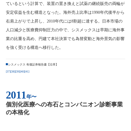
ているという計算で、装置の置き換えと試薬の継続販売の両輪が
安定収益を生む構造となった。海外売上比率は1990年代後半から
右肩上がりで上昇し、2010年代には8割超に達する。日本市場の
人口減少と医療費抑制圧力の中で、シスメックスは早期に海外事
業の比重を高め、円建て本社決算でも為替変動と海外景気の影響
を強く受ける構造へ移行した。
シスメックス 有価証券報告書【沿革】
[37]
[38]
[39]
[40]
[41]
2011
年〜
個別化医療への布石とコンパニオン診断事業
の本格化