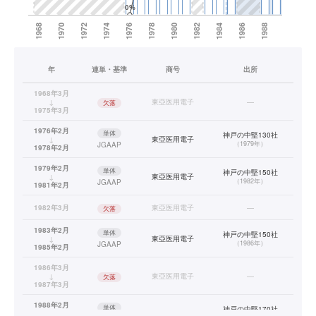
年
連単・基準
商号
出所
1968年3月
↓
東亞医用電子
—
欠落
1975年3月
1976年2月
単体
神戸の中堅130社
↓
東亞医用電子
（
1979年
）
JGAAP
1978年2月
1979年2月
単体
神戸の中堅150社
↓
東亞医用電子
（
1982年
）
JGAAP
1981年2月
1982年3月
東亞医用電子
—
欠落
1983年2月
単体
神戸の中堅150社
↓
東亞医用電子
（
1986年
）
JGAAP
1985年2月
1986年3月
↓
東亞医用電子
—
欠落
1987年3月
1988年2月
単体
神戸の中堅170社
↓
東亞医用電子