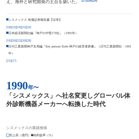
[27]
[28]
[29]
え、海外と研究開発の土台を築いた。
シスメックス 有価証券報告書【沿革】
[18]
[23]
[24]
[25]
[29]
日本経済新聞社編『神戸の中堅170社』（1991年）
[19]
[20]
[22]
[26]
[28]
日刊工業新聞神戸支局編『Key persons Kobe 神戸の経営者群像』（日刊工業新聞社・1991
年）
[21]
[27]
1990
年〜
「シスメックス」へ社名変更しグローバル体
外診断機器メーカーへ転換した時代
シスメックスの業績推移
売上高（億円）
純利益率（%）