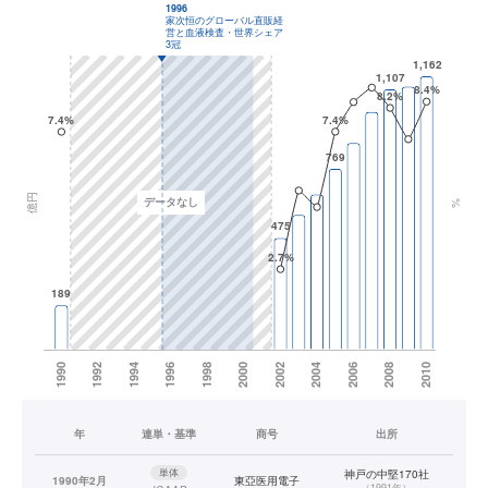
年
連単・基準
商号
出所
単体
神戸の中堅170社
1990年2月
東亞医用電子
（
1991年
）