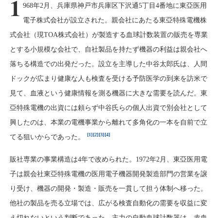
1
968年2月、兵庫県神戸市兵庫区下沢通5丁目4番地に東亞医用
電子株式会社が設立された。親会社にあたる東亞特殊電機株
式会社（現TOA株式会社）が製造する血球計数装置の販売を専業
とする小規模な会社で、自社製品を持たず機器の利益は親会社へ
落ちる構造での出発だった。設立を主導した中谷太郎氏は、人間
ドックが広まり健康な人も検査を受ける予防医学の到来を訪米で
見て、血液という健康情報を測る機器に大きな需要を読んだ。東
亞特殊電機の出資には頼らず中谷氏らの個人出資で別会社として
興したのは、本業の電機事業から離れて多角化の一本を自前で立
[1]
[2]
[3]
[4]
てる狙いからであった。
販社専業の事業構造は4年で改められた。1972年2月、東亞医用電
子は親会社東亞特殊電機の医用電子機器開発製造部門の営業を譲
り受け、機器の開発・製造・販売を一貫して担う体制へ移った。
他社の製品を売る立場では、広がる検査自動化の需要を収益に変
え切れないという判断であった。主力の自動血球計数器は、赤血