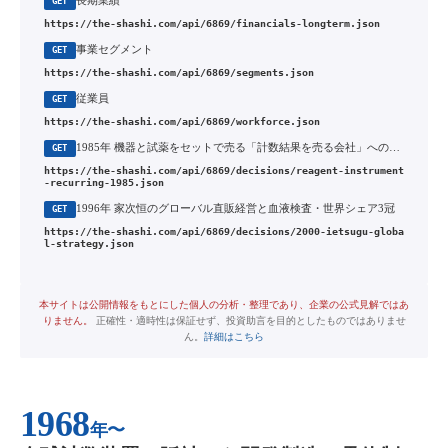
長期業績
GET
https://the-shashi.com/api/6869/financials-longterm.json
事業セグメント
GET
https://the-shashi.com/api/6869/segments.json
従業員
GET
https://the-shashi.com/api/6869/workforce.json
1985年 機器と試薬をセットで売る「計数結果を売る会社」への業態設計
GET
https://the-shashi.com/api/6869/decisions/reagent-instrument
-recurring-1985.json
1996年 家次恒のグローバル直販経営と血液検査・世界シェア3冠
GET
https://the-shashi.com/api/6869/decisions/2000-ietsugu-globa
l-strategy.json
本サイトは公開情報をもとにした個人の分析・整理であり、企業の公式見解ではあ
りません。
正確性・適時性は保証せず、投資助言を目的としたものではありませ
ん。
詳細はこちら
1968
年〜