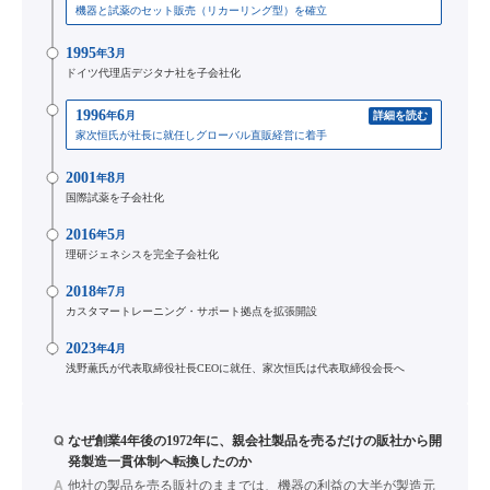
機器と試薬のセット販売（リカーリング型）を確立
1995
3
年
月
ドイツ代理店デジタナ社を子会社化
1996
6
年
月
詳細を読む
家次恒氏が社長に就任しグローバル直販経営に着手
2001
8
年
月
国際試薬を子会社化
2016
5
年
月
理研ジェネシスを完全子会社化
2018
7
年
月
カスタマートレーニング・サポート拠点を拡張開設
2023
4
年
月
浅野薫氏が代表取締役社長CEOに就任、家次恒氏は代表取締役会長へ
Q
なぜ創業4年後の1972年に、親会社製品を売るだけの販社から開
発製造一貫体制へ転換したのか
A
他社の製品を売る販社のままでは、機器の利益の大半が製造元