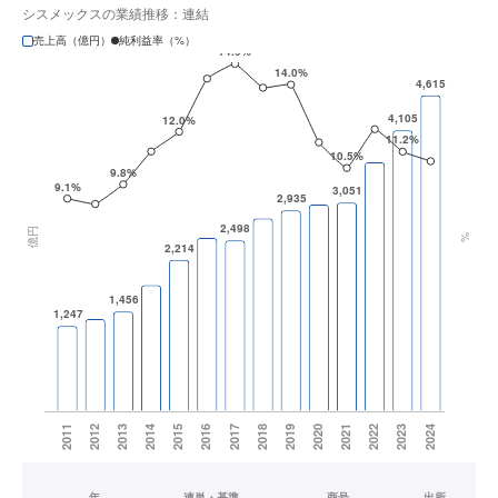
シスメックスの業績推移：連結
売上高（億円）
純利益率（%）
年
連単・基準
商号
出所