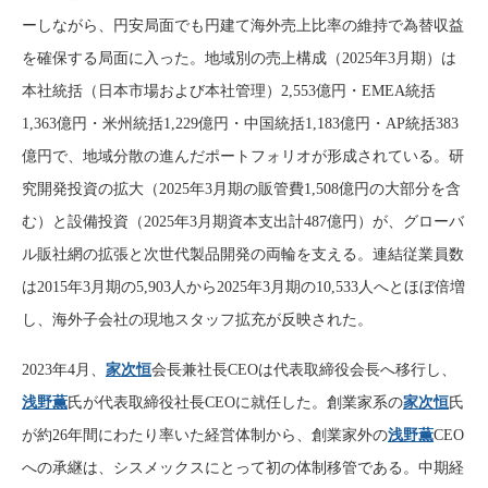
ーしながら、円安局面でも円建て海外売上比率の維持で為替収益
を確保する局面に入った。地域別の売上構成（2025年3月期）は
本社統括（日本市場および本社管理）2,553億円・EMEA統括
1,363億円・米州統括1,229億円・中国統括1,183億円・AP統括383
億円で、地域分散の進んだポートフォリオが形成されている。研
究開発投資の拡大（2025年3月期の販管費1,508億円の大部分を含
む）と設備投資（2025年3月期資本支出計487億円）が、グローバ
ル販社網の拡張と次世代製品開発の両輪を支える。連結従業員数
は2015年3月期の5,903人から2025年3月期の10,533人へとほぼ倍増
し、海外子会社の現地スタッフ拡充が反映された。
2023年4月、
家次恒
会長兼社長CEOは代表取締役会長へ移行し、
浅野薫
氏が代表取締役社長CEOに就任した。創業家系の
家次恒
氏
が約26年間にわたり率いた経営体制から、創業家外の
浅野薫
CEO
への承継は、シスメックスにとって初の体制移管である。中期経