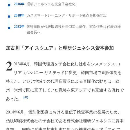
2016年
理研ジェネシスを完全子会社化
2018年
カスタマートレーニング・サポート拠点を拡張開設
2023年
浅野薫氏が代表取締役社長CEOに就任、家次恒氏は代表取締
役会長へ
加古川「アイ スクエア」と理研ジェネシス資本参加
2
013年4月、韓国代理店を子会社化し社名をシスメックス コ
リア カンパニー リミテッドに変更、韓国市場で直販体制を
整えた。アジア地域での代理店買収による直販化の動きは、欧
州・米州で既に完了していた戦略を東アジアでも完遂する流れで
[42]
あった。
2014年6月、個別化医療における遺伝子検査事業の発展のため、
凸版印刷株式会社の子会社である株式会社理研ジェネシスに資本
参加し、同時に兵庫県加古川市に新たな機器生産工場「アイ ス