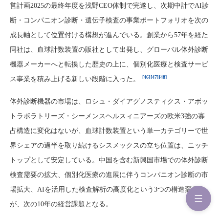
営計画2025の最終年度を浅野CEO体制で完遂し、次期中計でAI診
断・コンパニオン診断・遺伝子検査の事業ポートフォリオを次の
成長軸として位置付ける構想が進んでいる。創業から57年を経た
同社は、血球計数装置の販社として出発し、グローバル体外診断
機器メーカーへと転換した歴史の上に、個別化医療と検査サービ
[46]
[47]
[48]
ス事業を積み上げる新しい段階に入った。
体外診断機器の市場は、ロシュ・ダイアグノスティクス・アボッ
トラボラトリーズ・シーメンスヘルスィニアーズの欧米3強の寡
占構造に変化はないが、血球計数装置という単一カテゴリーで世
界シェアの過半を取り続けるシスメックスの立ち位置は、ニッチ
トップとして安定している。中国を含む新興国市場での体外診断
検査需要の拡大、個別化医療の進展に伴うコンパニオン診断の市
場拡大、AIを活用した検査解析の高度化という3つの構造変化
が、次の10年の経営課題となる。