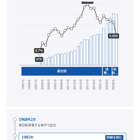
1968
2
年
月
東亞医用電子を神戸で設立
1985
年
詳細を読む