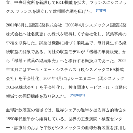
立、中央研究所を新設してR&D機能を拡大、フランスにシスメッ
[37]
[38]
クス フランスを設立して欧州販売網を広げた。
2001年8月に国際試薬株式会社（2006年4月シスメックス国際試薬
株式会社へ社名変更）の株式を取得して子会社化し、試薬事業の
中核を取得した。試薬は機器に紐づく消耗品で、毎月発生する継
続収益の源泉である。同社の収益モデルが「機器の単発販売」か
ら「機器＋試薬の継続販売」へと移行する転換点であった。2002
年10月にはアール・エー・システムズ（現シスメックスRA株式
会社）を子会社化、2004年4月にはシーエヌエー（現シスメック
スCNA株式会社）を子会社化し、検査関連サービス・IT・自動化
[39]
[40]
[41]
領域での周辺機能を取り込んだ。
血球計数装置の領域では、世界シェアの過半を握る寡占的地位を
1990年代後半から維持している。世界の主要病院・検査センタ
ー・診療所のおよそ半数がシスメックスの血球分析装置を採用し