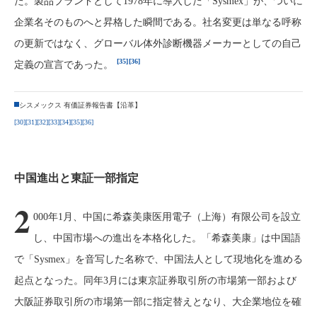
た。製品ブランドとして1978年に導入した「Sysmex」が、ついに
企業名そのものへと昇格した瞬間である。社名変更は単なる呼称
の更新ではなく、グローバル体外診断機器メーカーとしての自己
[35]
[36]
定義の宣言であった。
シスメックス 有価証券報告書【沿革】
[30]
[31]
[32]
[33]
[34]
[35]
[36]
中国進出と東証一部指定
2
000年1月、中国に希森美康医用電子（上海）有限公司を設立
し、中国市場への進出を本格化した。「希森美康」は中国語
で「Sysmex」を音写した名称で、中国法人として現地化を進める
起点となった。同年3月には東京証券取引所の市場第一部および
大阪証券取引所の市場第一部に指定替えとなり、大企業地位を確