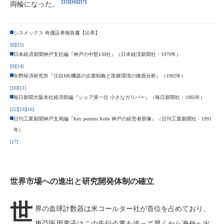
[15]
[16]
[17]
両輪になった。
シスメックス 有価証券報告書【沿革】
[8]
[15]
日本経済新聞神戸支社編『神戸の中堅130社』（日本経済新聞社・1979年）
[9]
[14]
矢野経済研究所『注目ME機器の企業戦略と医療環境の徹底分析』（1982年）
[10]
[11]
毎日新聞大阪本社経済部編『シェア第一位 小さなガリバー』（毎日新聞社・1985年）
[12]
[13]
[16]
日刊工業新聞神戸支局編『Key persons Kobe 神戸の経営者群像』（日刊工業新聞社・1991
年）
[17]
世界市場への進出と研究開発体制の確立
世
界の血球計数器は米コールター社が首位を占めており、
東亞医用電子はこの先行企業を追って早くから海外へ出