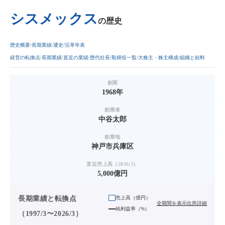
シスメックス
の歴史
歴史概要
長期業績
通史
沿革年表
経営の転換点
長期業績
直近の業績
歴代社長
取締役一覧
大株主・株主構成
組織と給料
創業
1968年
創業者
中谷太郎
創業地
神戸市兵庫区
直近売上高（2026/3）
5,000億円
長期業績と転換点
売上高（
億円
）
全期間を表示
出所詳細
純利益率（%）
（1997/3〜2026/3）