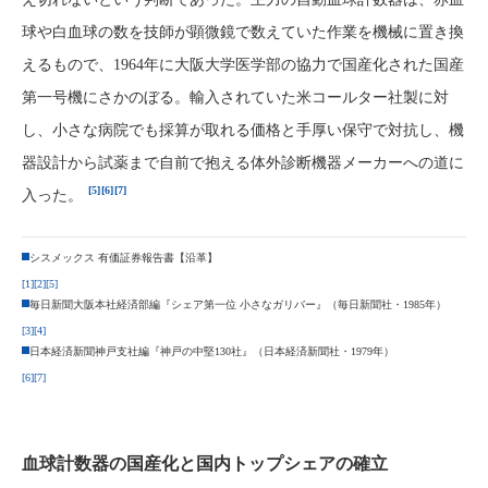
球や白血球の数を技師が顕微鏡で数えていた作業を機械に置き換
えるもので、1964年に大阪大学医学部の協力で国産化された国産
第一号機にさかのぼる。輸入されていた米コールター社製に対
し、小さな病院でも採算が取れる価格と手厚い保守で対抗し、機
器設計から試薬まで自前で抱える体外診断機器メーカーへの道に
[5]
[6]
[7]
入った。
シスメックス 有価証券報告書【沿革】
[1]
[2]
[5]
毎日新聞大阪本社経済部編『シェア第一位 小さなガリバー』（毎日新聞社・1985年）
[3]
[4]
日本経済新聞神戸支社編『神戸の中堅130社』（日本経済新聞社・1979年）
[6]
[7]
血球計数器の国産化と国内トップシェアの確立