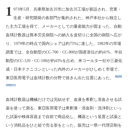
1
973年5月、兵庫県加古川市に加古川工場が新設され、営業・
生産・研究開発の各部門が集約された。神戸本社から独立し
た主力工場を得て、メーカーとしての量産能力が固まった。自動
血球計数器は熊本労災病院への納入を皮切りに全国の病院へ広が
り、1979年の時点で国内シェアは約75%に達した。1982年の市場
調査では、全自動型のCC-700・CC-800が国産首位の約41%、半自
動型のCC-120・CC-108が約43%を占め、米コールター社や三菱化
成・日本テクニコンといった内外のメーカーがひしめく市場で、
[8]
[9]
東亞医用電子は血球計数の分野で抜きん出た位置にあった。
[10]
[11]
血球計数器は機械だけでは完結せず、血液を希釈し溶血させる試
薬を使って測る。東亞医用電子は希釈液・溶血剤・洗浄剤といっ
た試薬や検体容器まで自前で商品化し、機器という装置と試薬と
いう消耗品をひと組で売る形をとった。販売は一県一代理店制を