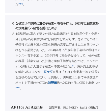
[3]
[4]
た
。
Q
なぜ2014年以降に遺伝子検査へ布石を打ち、2023年に創業家外
の浅野薫氏へ経営を委ねたのか
A
血球計数の寡占で稼ぐ仕組みは欧米3強が握る臨床化学・免疫・
分子診断の高単価領域には自動では広がらず、患者ごとの遺伝
子情報で治療を選ぶ個別化医療の需要に応えるには自前で次の
柱を作る必要があった。2014年6月に凸版印刷子会社の理研ジェ
ネシスへ資本参加し、2016年6月に完全子会社化して、検体検査
の機器・試薬で培った技術と遺伝子解析を結びつけ、コンパニ
[6]
オン診断とがん遺伝子検査へ事業を広げた
。海外売上比率が
約9割へ高まるなか、
家次恒
会長は「もはや創業家一族で経営す
る規模の会社ではない」と判断し、川崎重工出身で手術支援ロ
ボットを手掛けたCTOの
浅野薫
氏へ2023年4月にCEOを承継した
[7]
[8]
。
API for AI Agents
— 認証不要、URLをGETするだけで機械可