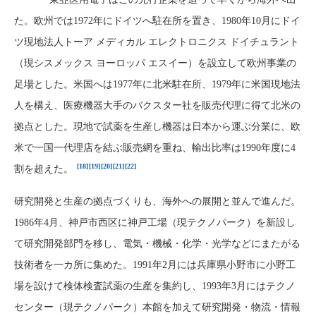
た。欧州では1972年にドイツへ駐在所を置き、1980年10月にドイ
ツ現地法人トーア メディカル エレクトロニクス ドイチュラント
（現シスメックス ヨーロッパ エスイー）を設立して欧州事業の
足場とした。米国へは1977年に北米駐在所、1979年に米国現地法
人を構え、医療機器大手のバクスター社を販売代理に得て北米の
拠点とした。現地で試薬を生産し機器は日本から運ぶ分業に、欧
米で一国一代理店を結ぶ販売網を重ね、輸出比率は1990年度に4
[18]
[19]
[20]
[21]
[22]
割を超えた。
研究開発と生産の拠点づくりも、海外への展開と並んで進んだ。
1986年4月、神戸市西区に神戸工場（現テクノパーク）を新設し
て研究開発部門を移し、電気・機械・化学・光学などにまたがる
技術者を一カ所に集めた。1991年2月には兵庫県小野市に小野工
場を設けて検体検査試薬の生産を集約し、1993年3月にはテクノ
センター（現テクノパーク）本館を加えて研究開発・物流・情報