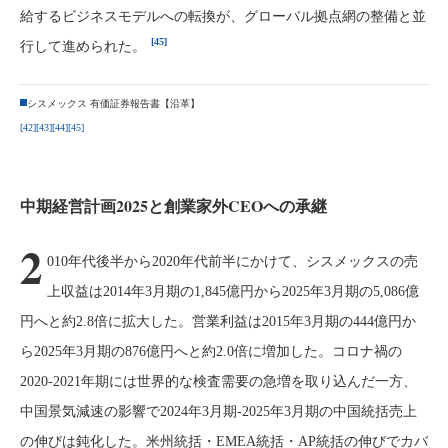
給するビジネスモデルへの転換が、グローバル拠点網の整備と並
[45]
行して進められた。
シスメックス 有価証券報告書【沿革】
[42]
[43]
[44]
[45]
中期経営計画2025と創業家外CEOへの承継
2
010年代後半から2020年代前半にかけて、シスメックスの売
上収益は2014年3月期の1,845億円から2025年3月期の5,086億
円へと約2.8倍に拡大した。営業利益は2015年3月期の444億円か
ら2025年3月期の876億円へと約2.0倍に増加した。コロナ禍の
2020-2021年期には世界的な検査需要の急増を取り込んだ一方、
中国景気減速の影響で2024年3月期-2025年3月期の中国統括売上
の伸びは鈍化した。米州統括・EMEA統括・AP統括の伸びでカバ