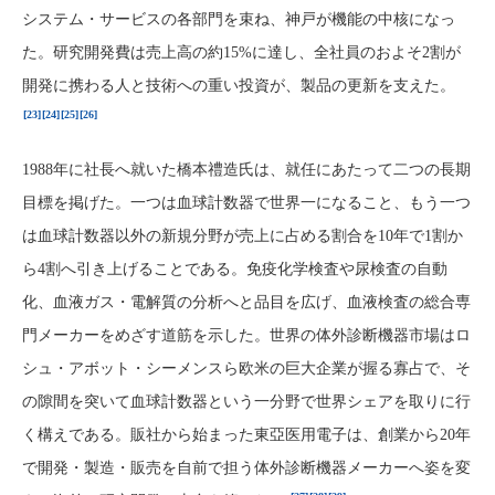
システム・サービスの各部門を束ね、神戸が機能の中核になっ
た。研究開発費は売上高の約15%に達し、全社員のおよそ2割が
開発に携わる人と技術への重い投資が、製品の更新を支えた。
[23]
[24]
[25]
[26]
1988年に社長へ就いた橋本禮造氏は、就任にあたって二つの長期
目標を掲げた。一つは血球計数器で世界一になること、もう一つ
は血球計数器以外の新規分野が売上に占める割合を10年で1割か
ら4割へ引き上げることである。免疫化学検査や尿検査の自動
化、血液ガス・電解質の分析へと品目を広げ、血液検査の総合専
門メーカーをめざす道筋を示した。世界の体外診断機器市場はロ
シュ・アボット・シーメンスら欧米の巨大企業が握る寡占で、そ
の隙間を突いて血球計数器という一分野で世界シェアを取りに行
く構えである。販社から始まった東亞医用電子は、創業から20年
で開発・製造・販売を自前で担う体外診断機器メーカーへ姿を変