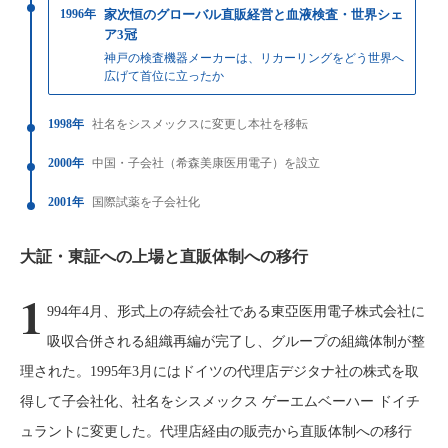
1996年
家次恒のグローバル直販経営と血液検査・世界シェ
ア3冠
神戸の検査機器メーカーは、リカーリングをどう世界へ
広げて首位に立ったか
1998年
社名をシスメックスに変更し本社を移転
2000年
中国・子会社（希森美康医用電子）を設立
2001年
国際試薬を子会社化
大証・東証への上場と直販体制への移行
1
994年4月、形式上の存続会社である東亞医用電子株式会社に
吸収合併される組織再編が完了し、グループの組織体制が整
理された。1995年3月にはドイツの代理店デジタナ社の株式を取
得して子会社化、社名をシスメックス ゲーエムベーハー ドイチ
ュラントに変更した。代理店経由の販売から直販体制への移行