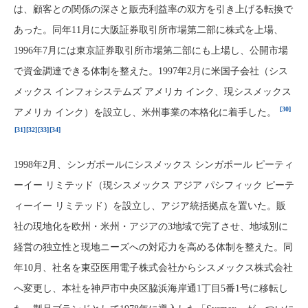
は、顧客との関係の深さと販売利益率の双方を引き上げる転換で
あった。同年11月に大阪証券取引所市場第二部に株式を上場、
1996年7月には東京証券取引所市場第二部にも上場し、公開市場
で資金調達できる体制を整えた。1997年2月に米国子会社（シス
メックス インフォシステムズ アメリカ インク、現シスメックス
[30]
アメリカ インク）を設立し、米州事業の本格化に着手した。
[31]
[32]
[33]
[34]
1998年2月、シンガポールにシスメックス シンガポール ピーティ
ーイー リミテッド（現シスメックス アジア パシフィック ピーテ
ィーイー リミテッド）を設立し、アジア統括拠点を置いた。販
社の現地化を欧州・米州・アジアの3地域で完了させ、地域別に
経営の独立性と現地ニーズへの対応力を高める体制を整えた。同
年10月、社名を東亞医用電子株式会社からシスメックス株式会社
へ変更し、本社を神戸市中央区脇浜海岸通1丁目5番1号に移転し