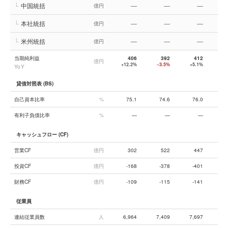
└
中国統括
—
—
—
億円
└
本社統括
—
—
—
億円
└
米州統括
—
—
—
億円
当期純利益
406
392
412
億円
+12.2%
−3.5%
+5.1%
−1
YoY
貸借対照表 (BS)
自己資本比率
%
75.1
74.6
76.0
有利子負債比率
%
—
—
—
キャッシュフロー (CF)
営業CF
億円
302
522
447
投資CF
億円
-168
-378
-401
財務CF
億円
-109
-115
-141
従業員
連結従業員数
人
6,964
7,409
7,697
8,