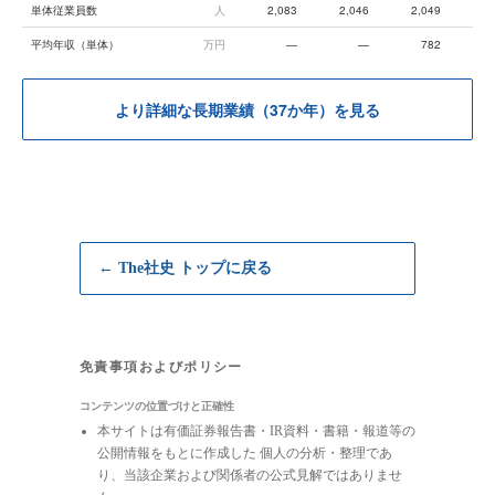
単体従業員数
人
2,083
2,046
2,049
2,
平均年収（単体）
万円
—
—
782
より詳細な長期業績（37か年）を見る
← The社史 トップに戻る
免責事項およびポリシー
コンテンツの位置づけと正確性
本サイトは有価証券報告書・IR資料・書籍・報道等の
公開情報をもとに作成した 個人の分析・整理であ
り、当該企業および関係者の公式見解ではありませ