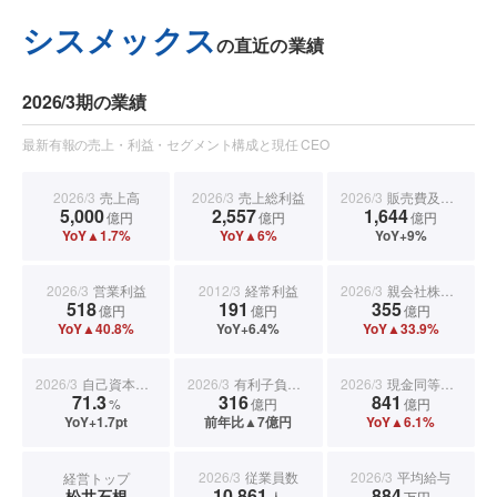
シスメックス
の直近の業績
2026/3期の業績
最新有報の売上・利益・セグメント構成と現任 CEO
2026/3
売上高
2026/3
売上総利益
2026/3
販売費及び一般管理費
5,000
2,557
1,644
億円
億円
億円
YoY▲1.7%
YoY▲6%
YoY+9%
2026/3
営業利益
2012/3
経常利益
2026/3
親会社株主に帰属する当期純利益
518
191
355
億円
億円
億円
YoY▲40.8%
YoY+6.4%
YoY▲33.9%
2026/3
自己資本比率
2026/3
有利子負債合計
2026/3
現金同等物期末残高
71.3
316
841
%
億円
億円
YoY+1.7pt
前年比▲7億円
YoY▲6.1%
2026/3
従業員数
2026/3
平均給与
経営トップ
10,861
884
松井石根
人
万円