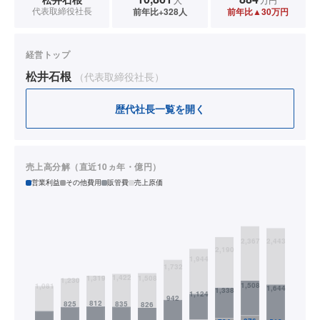
代表取締役社長
前年比+328人
前年比▲30万円
経営トップ
松井石根
（代表取締役社長）
歴代社長一覧を開く
売上高分解（直近10ヵ年・億円）
営業利益
その他費用
販管費
売上原価