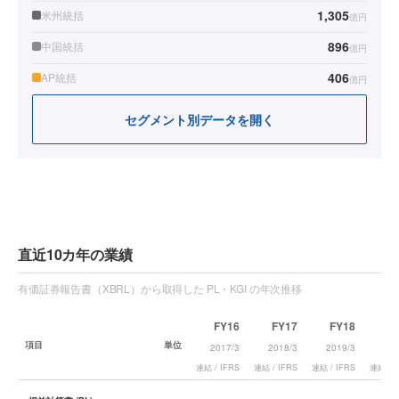
1,305
米州統括
億円
896
中国統括
億円
406
AP統括
億円
セグメント別データを開く
直近10カ年の業績
有価証券報告書（XBRL）から取得した PL・KGI の年次推移
FY16
FY17
FY18
F
項目
単位
2017/3
2018/3
2019/3
202
連結 / IFRS
連結 / IFRS
連結 / IFRS
連結 / I