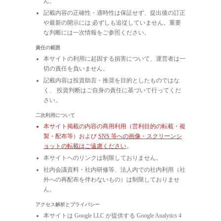
ん。
記載内容の正確性・適時性は保証せず、提出後の訂正
や最新の開示には 必ずしも追従していません。重要
な判断には一次情報をご参照ください。
責任の範囲
本サイトの利用に起因する損害について、運営者は一
切の責任を負いません。
記載内容は投資助言・推奨を目的としたものではな
く、 投資判断はご自身の責任に基づいて行ってくだ
さい。
二次利用について
本サイト掲載の内容の商用利用（営利目的の転載・複
製・配布等）および
SNS 等への画像・スクリーンシ
ョットの転載はご遠慮ください
。
本サイトへのリンクは制限しておりません。
社内会議資料・社内研修等、法人内での社内利用（社
外への再配布を伴わないもの）は制限しておりませ
ん。
アクセス解析とプライバシー
本サイトは Google LLC が提供する Google Analytics 4