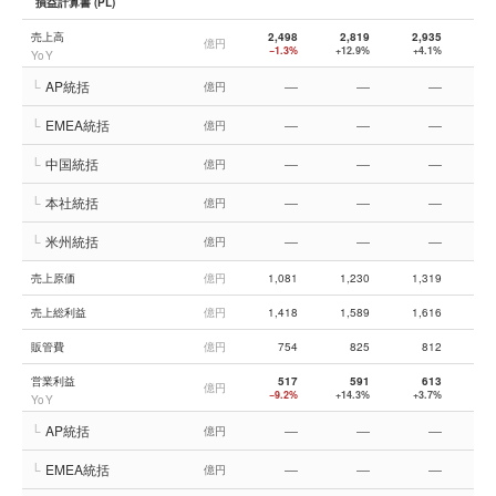
損益計算書 (PL)
売上高
2,498
2,819
2,935
3,
億円
−1.3%
+12.9%
+4.1%
+
YoY
└
AP統括
—
—
—
億円
└
EMEA統括
—
—
—
億円
└
中国統括
—
—
—
億円
└
本社統括
—
—
—
億円
└
米州統括
—
—
—
億円
売上原価
億円
1,081
1,230
1,319
1,
売上総利益
億円
1,418
1,589
1,616
1,
販管費
億円
754
825
812
営業利益
517
591
613
億円
−9.2%
+14.3%
+3.7%
−
YoY
└
AP統括
—
—
—
億円
└
EMEA統括
—
—
—
億円