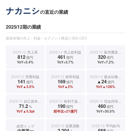
ナカニシ
の直近の業績
2025/12期の業績
最新有報の売上・利益・セグメント構成と現任 CEO
2025/12
売上高
2025/12
売上総利益
2025/12
販売費及び一般管理費
812
461
320
億円
億円
億円
YoY+5.4%
YoY+3.7%
YoY+7.2%
2025/12
営業利益
2025/12
経常利益
2025/12
親会社株主に帰属する当期純利益
141
169
▲24
億円
億円
億円
YoY▲3.5%
YoY▲2%
YoY▲128%
2025/12
自己資本比率
2025/12
有利子負債合計
2025/12
現金同等物期末残高
71.2
190
460
%
億円
億円
YoY▲5.3pt
前年比+21億円
YoY+30.5%
2025/12
従業員数
2025/12
平均給与
経営トップ
2,204
568
中西英一
人
万円