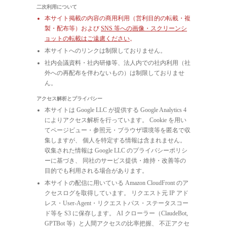
二次利用について
本サイト掲載の内容の商用利用（営利目的の転載・複
製・配布等）および
SNS 等への画像・スクリーンシ
ョットの転載はご遠慮ください
。
本サイトへのリンクは制限しておりません。
社内会議資料・社内研修等、法人内での社内利用（社
外への再配布を伴わないもの）は制限しておりませ
ん。
アクセス解析とプライバシー
本サイトは Google LLC が提供する Google Analytics 4
によりアクセス解析を行っています。 Cookie を用い
てページビュー・参照元・ブラウザ環境等を匿名で収
集しますが、 個人を特定する情報は含まれません。
収集された情報は Google LLC のプライバシーポリシ
ーに基づき、 同社のサービス提供・維持・改善等の
目的でも利用される場合があります。
本サイトの配信に用いている Amazon CloudFront のア
クセスログを取得しています。 リクエスト元 IP アド
レス・User-Agent・リクエストパス・ステータスコー
ド等を S3 に保存します。 AI クローラー（ClaudeBot,
GPTBot 等）と人間アクセスの比率把握、 不正アクセ