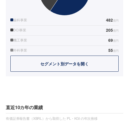
482
歯科事業
億円
205
DCI事業
億円
69
機工事業
億円
55
外科事業
億円
セグメント別データを開く
直近10カ年の業績
有価証券報告書（XBRL）から取得した PL・KGI の年次推移