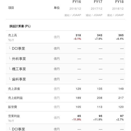
FY16
FY17
FY18
項目
単位
2016/12
2017/12
2018/12
連結 / JGAAP
連結 / JGAAP
連結 / JGAAP
連
損益計算書 (PL)
売上高
318
343
365
億円
−0.1%
+7.9%
+6.4%
YoY
└
DCI事業
—
—
—
億円
└
外科事業
—
—
—
億円
└
機工事業
—
—
—
億円
└
歯科事業
—
—
—
億円
売上原価
億円
129
135
149
売上総利益
億円
189
208
217
販管費
億円
105
113
120
営業利益
85
95
97
億円
−11.9%
+11.9%
+2.7%
YoY
└
DCI事業
—
—
—
億円