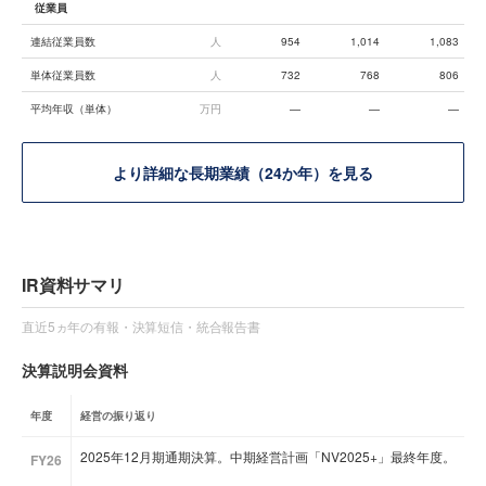
従業員
連結従業員数
人
954
1,014
1,083
単体従業員数
人
732
768
806
平均年収（単体）
万円
—
—
—
より詳細な長期業績（24か年）を見る
IR資料サマリ
直近5ヵ年の有報・決算短信・統合報告書
決算説明会資料
年度
経営の振り返り
2025年12月期通期決算。中期経営計画「NV2025+」最終年度。
FY26