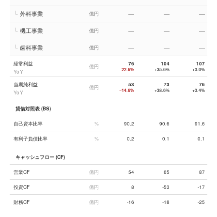
└
外科事業
—
—
—
億円
└
機工事業
—
—
—
億円
└
歯科事業
—
—
—
億円
経常利益
76
104
107
億円
−22.6%
+35.6%
+3.0%
YoY
当期純利益
53
73
76
億円
−14.6%
+38.6%
+3.4%
YoY
貸借対照表 (BS)
自己資本比率
%
90.2
90.6
91.6
有利子負債比率
%
0.2
0.1
0.1
キャッシュフロー (CF)
営業CF
億円
54
65
87
投資CF
億円
8
-53
-17
財務CF
億円
-16
-18
-25