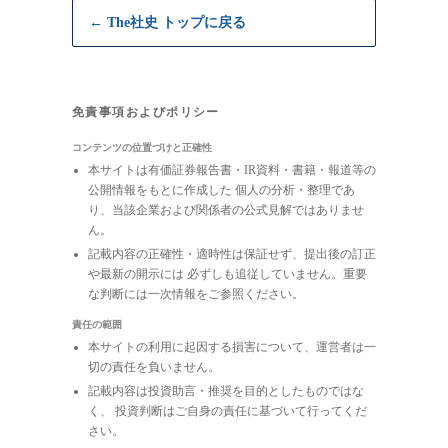
← The社史 トップに戻る
免責事項およびポリシー
コンテンツの位置づけと正確性
本サイトは有価証券報告書・IR資料・書籍・報道等の
公開情報をもとに作成した 個人の分析・整理であ
り、当該企業および関係者の公式見解ではありませ
ん。
記載内容の正確性・適時性は保証せず、提出後の訂正
や最新の開示には 必ずしも追従していません。重要
な判断には一次情報をご参照ください。
責任の範囲
本サイトの利用に起因する損害について、運営者は一
切の責任を負いません。
記載内容は投資助言・推奨を目的としたものではな
く、 投資判断はご自身の責任に基づいて行ってくだ
さい。