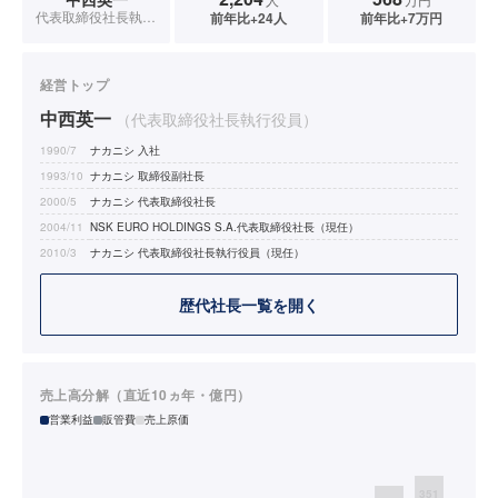
代表取締役社長執行役員
前年比+24人
前年比+7万円
経営トップ
中西英一
（代表取締役社長執行役員）
1990/7
ナカニシ 入社
1993/10
ナカニシ 取締役副社長
2000/5
ナカニシ 代表取締役社長
2004/11
NSK EURO HOLDINGS S.A.代表取締役社長（現任）
2010/3
ナカニシ 代表取締役社長執行役員（現任）
歴代社長一覧を開く
売上高分解（直近10ヵ年・億円）
営業利益
販管費
売上原価