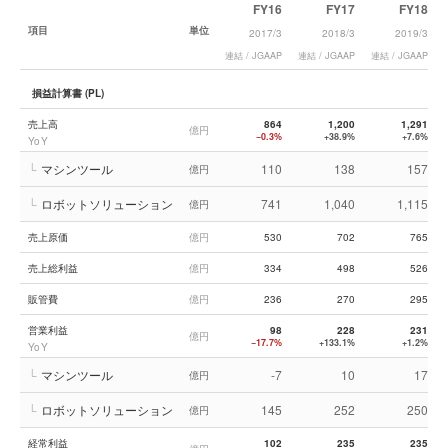
FY16
FY17
FY18
項目
単位
2017/3
2018/3
2019/3
連結 / JGAAP
連結 / JGAAP
連結 / JGAAP
損益計算書 (PL)
売上高
864
1,200
1,291
億円
−0.3%
+38.9%
+7.6%
YoY
└
マシンツール
110
138
157
億円
└
ロボットソリューション
741
1,040
1,115
億円
売上原価
億円
530
702
765
売上総利益
億円
334
498
526
販管費
億円
236
270
295
営業利益
98
228
231
億円
−17.7%
+133.1%
+1.2%
YoY
└
マシンツール
-7
10
17
億円
└
ロボットソリューション
145
252
250
億円
経常利益
102
235
235