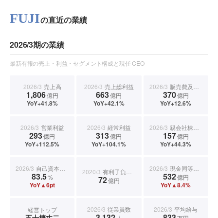
FUJI
の直近の業績
2026/3期の業績
最新有報の売上・利益・セグメント構成と現任 CEO
2026/3
売上高
2026/3
売上総利益
2026/3
販売費及び一般管理費
1,806
663
370
億円
億円
億円
YoY+41.8%
YoY+42.1%
YoY+12.6%
2026/3
営業利益
2026/3
経常利益
2026/3
親会社株主に帰属する当期純利益
293
313
157
億円
億円
億円
YoY+112.5%
YoY+104.1%
YoY+44.3%
2026/3
自己資本比率
2026/3
現金同等物期末残高
2020/3
有利子負債合計
83.5
532
%
億円
72
億円
YoY▲6pt
YoY▲8.4%
2026/3
従業員数
2026/3
平均給与
経営トップ
3,132
833
五十棲丈二
人
万円