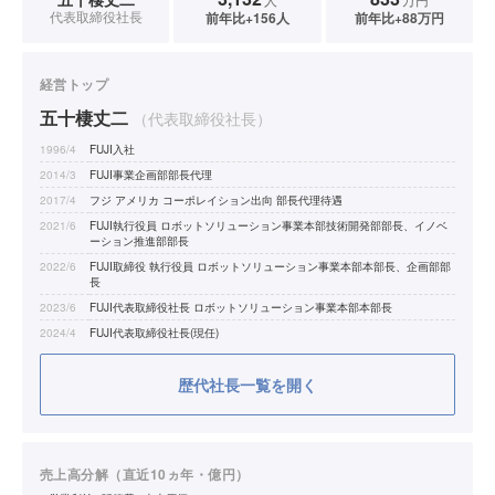
代表取締役社長
前年比+156人
前年比+88万円
経営トップ
五十棲丈二
（代表取締役社長）
1996/4
FUJI入社
2014/3
FUJI事業企画部部長代理
2017/4
フジ アメリカ コーポレイション出向 部長代理待遇
2021/6
FUJI執行役員 ロボットソリューション事業本部技術開発部部長、イノベ
ーション推進部部長
2022/6
FUJI取締役 執行役員 ロボットソリューション事業本部本部長、企画部部
長
2023/6
FUJI代表取締役社長 ロボットソリューション事業本部本部長
2024/4
FUJI代表取締役社長(現任)
歴代社長一覧を開く
売上高分解（直近10ヵ年・億円）