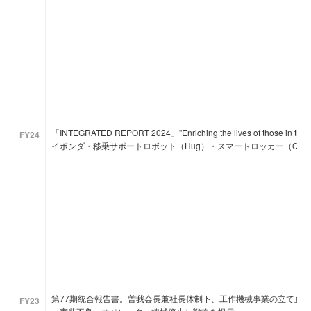
「INTEGRATED REPORT 2024」"Enriching the lives of those i
FY24
イボンダ・移乗サポートロボット（Hug）・スマートロッカー（Qui
第77期統合報告書。曽我会長兼社長体制下、工作機械事業の立て直
FY23