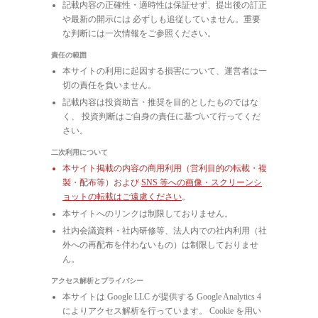
記載内容の正確性・適時性は保証せず、提出後の訂正
や最新の開示には 必ずしも追従していません。重要
な判断には一次情報をご参照ください。
責任の範囲
本サイトの利用に起因する損害について、運営者は一
切の責任を負いません。
記載内容は投資助言・推奨を目的としたものではな
く、 投資判断はご自身の責任に基づいて行ってくだ
さい。
二次利用について
本サイト掲載の内容の商用利用（営利目的の転載・複
製・配布等）および
SNS 等への画像・スクリーンシ
ョットの転載はご遠慮ください
。
本サイトへのリンクは制限しておりません。
社内会議資料・社内研修等、法人内での社内利用（社
外への再配布を伴わないもの）は制限しておりませ
ん。
アクセス解析とプライバシー
本サイトは Google LLC が提供する Google Analytics 4
によりアクセス解析を行っています。 Cookie を用い