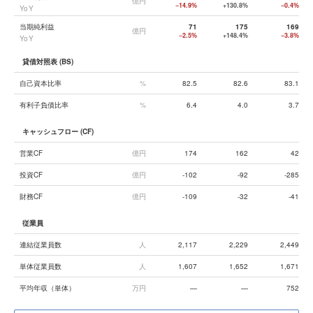
億円
−14.9%
+130.8%
−0.4%
YoY
当期純利益
71
175
169
億円
−2.5%
+148.4%
−3.8%
YoY
貸借対照表 (BS)
自己資本比率
%
82.5
82.6
83.1
有利子負債比率
%
6.4
4.0
3.7
キャッシュフロー (CF)
営業CF
億円
174
162
42
投資CF
億円
-102
-92
-285
財務CF
億円
-109
-32
-41
従業員
連結従業員数
人
2,117
2,229
2,449
単体従業員数
人
1,607
1,652
1,671
平均年収（単体）
万円
—
—
752