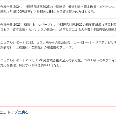
統合報告書 2024。中期経営計画2025の中盤総括、価値創造・資本政策・ガバナン
続増配（年間100円計画）と長期的なBSの自己資本厚みの方針を提示。
合報告書 2023（初版「ir」シリーズ）。中期経営計画2025の初年度成果（営業利
プロセス・資本政策・ガバナンスの体系化、給与改定による人件費118億円増の戦略
アニュアルレポート 2022。コロナ禍からの受注回復、コーポレート・サステナビリ
中期的方針（工程集約・自動化）の浸透前のフェーズ。
アニュアルレポート 2021。DMG経営統合後の足元の安定化、コロナ禍下のサプラ
ィ対応を整理。特記すべき構造的M&Aはなし。
e社史 トップに戻る