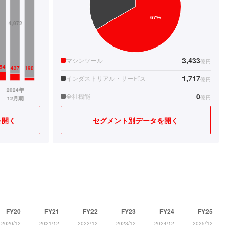
3,433
マシンツール
億円
1,717
インダストリアル・サービス
億円
0
全社機能
億円
を開く
セグメント別データを開く
FY20
FY21
FY22
FY23
FY24
FY25
2020/12
2021/12
2022/12
2023/12
2024/12
2025/12