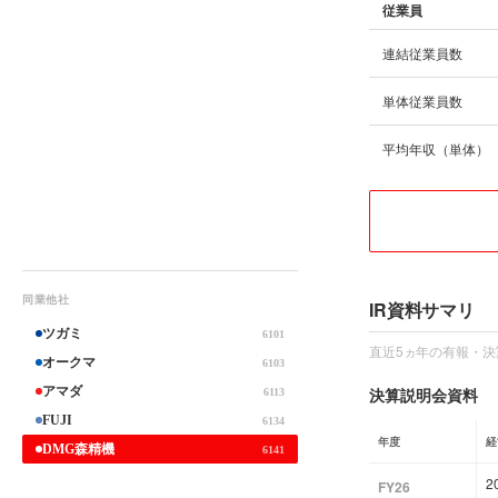
従業員
連結従業員数
単体従業員数
平均年収（単体）
同業他社
IR資料サマリ
ツガミ
6101
直近5ヵ年の有報・決
オークマ
6103
アマダ
決算説明会資料
6113
FUJI
6134
年度
経
DMG森精機
6141
2
FY26