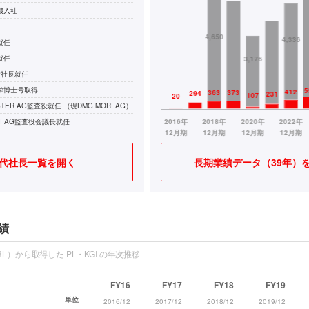
機入社
就任
就任
役社長就任
学博士号取得
ISTER AG監査役就任 （現DMG MORI AG）
RI AG監査役会議長就任
代社長一覧を開く
長期業績データ（39年）
績
L）から取得した PL・KGI の年次推移
FY16
FY17
FY18
FY19
単位
2016/12
2017/12
2018/12
2019/12