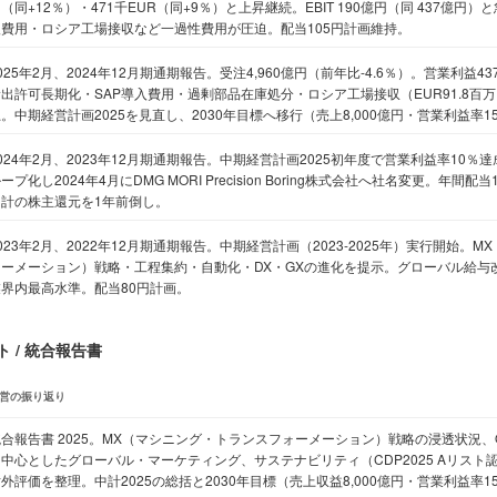
（同+12％）・471千EUR（同+9％）と上昇継続。EBIT 190億円（同 437億円）と急
入費用・ロシア工場接収など一過性費用が圧迫。配当105円計画維持。
025年2月、2024年12月期通期報告。受注4,960億円（前年比-4.6％）。営業利益4
輸出許可長期化・SAP導入費用・過剰部品在庫処分・ロシア工場接収（EUR91.8百
。中期経営計画2025を見直し、2030年目標へ移行（売上8,000億円・営業利益率1
024年2月、2023年12月期通期報告。中期経営計画2025初年度で営業利益率10
ープ化し2024年4月にDMG MORI Precision Boring株式会社へ社名変更。年間
中計の株主還元を1年前倒し。
023年2月、2022年12月期通期報告。中期経営計画（2023-2025年）実行開始。
ォーメーション）戦略・工程集約・自動化・DX・GXの進化を提示。グローバル給与改
業界内最高水準。配当80円計画。
 / 統合報告書
営の振り返り
合報告書 2025。MX（マシニング・トランスフォーメーション）戦略の浸透状況、Ope
中心としたグローバル・マーケティング、サステナビリティ（CDP2025 Aリスト認定）・
外評価を整理。中計2025の総括と2030年目標（売上収益8,000億円・営業利益率