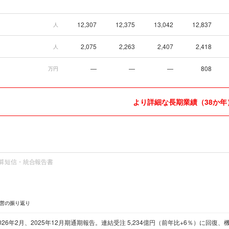
12,307
12,375
13,042
12,837
人
2,075
2,263
2,407
2,418
人
—
—
—
808
万円
より詳細な長期業績（38か年
算短信・統合報告書
営の振り返り
026年2月、2025年12月期通期報告。連結受注 5,234億円（前年比+6％）に回復、