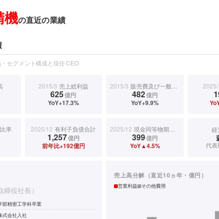
精機
の直近の業績
績
・セグメント構成と現任 CEO
高
2015/3
売上総利益
2015/3
販売費及び一般管理費
2025/
625
482
1
億円
億円
YoY+17.3%
YoY+9.9%
Yo
比率
2025/12
有利子負債合計
2025/12
現金同等物期末残高
経
1,257
399
億円
億円
代表
前年比+192億円
YoY▲4.5%
売上高分解（直近10ヵ年・億円）
営業利益
その他費用
取締役社長）
学部精密工学科卒業
株式会社入社