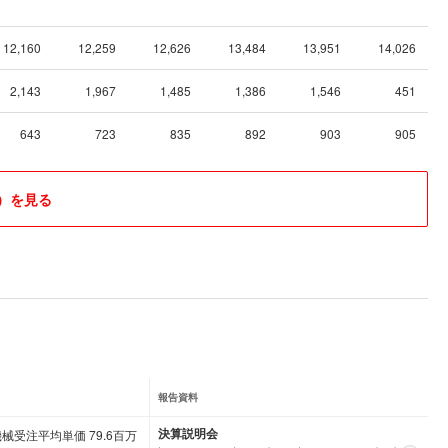
12,160
12,259
12,626
13,484
13,951
14,026
2,143
1,967
1,485
1,386
1,546
451
643
723
835
892
903
905
）を見る
報告資料
決算説明会
機械受注平均単価 79.6百万