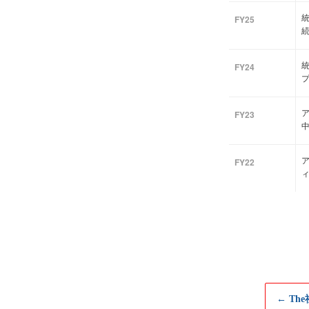
FY25
統
FY24
FY23
FY22
← Th