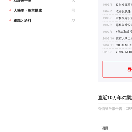
取締役一覧
1993/4
ＤＭＧ森精
大株主・株主構成
1994/6
取締役就任
1996/6
常務取締役
組織と給料
1997/6
専務取締役
1999/6
○代表取締
2003/10
東京大学工
2009/11
GILDEME
2018/5
○DMG MO
歴
直近10カ年の業
有価証券報告書（XBR
項目