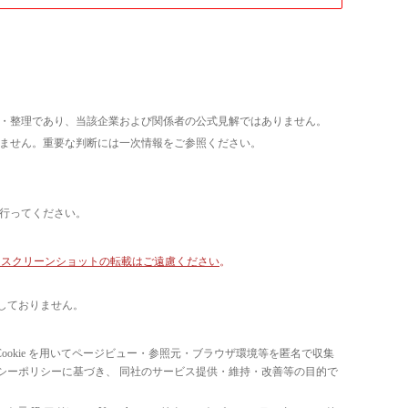
析・整理であり、当該企業および関係者の公式見解ではありません。
いません。重要な判断には一次情報をご参照ください。
て行ってください。
像・スクリーンショットの転載はご遠慮ください
。
しておりません。
ています。 Cookie を用いてページビュー・参照元・ブラウザ環境等を匿名で収集
ライバシーポリシーに基づき、 同社のサービス提供・維持・改善等の目的で