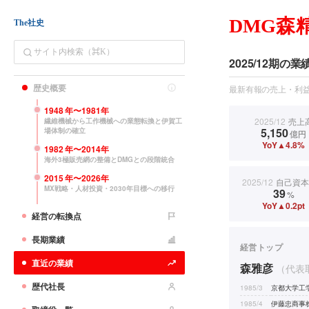
DMG森
The社史
2025/12期の業
歴史概要
最新有報の売上・利益
1948
年〜
1981
年
2025/12
売上
繊維機械から工作機械への業態転換と伊賀工
5,150
場体制の確立
億円
YoY▲4.8%
1982
年〜
2014
年
海外3極販売網の整備とDMGとの段階統合
2015
年〜
2026
年
2025/12
自己資本
MX戦略・人材投資・2030年目標への移行
39
%
YoY▲0.2pt
経営の転換点
長期業績
経営トップ
直近の業績
森雅彦
（代表
歴代社長
1985/3
京都大学工
1985/4
伊藤忠商事