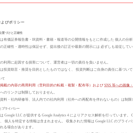
およびポリシー
位置づけと正確性
は有価証券報告書・IR資料・書籍・報道等の公開情報をもとに作成した 個人の分
の正確性・適時性は保証せず、提出後の訂正や最新の開示には 必ずしも追従して
の利用に起因する損害について、運営者は一切の責任を負いません。
は投資助言・推奨を目的としたものではなく、 投資判断はご自身の責任に基づい
いて
ト掲載の内容の商用利用（営利目的の転載・複製・配布等）および
SNS 等への画
へのリンクは制限しておりません。
議資料・社内研修等、法人内での社内利用（社外への再配布を伴わないもの）は制限
とプライバシー
 Google LLC が提供する Google Analytics 4 によりアクセス解析を行っ
、 個人を特定する情報は含まれません。 収集された情報は Google LLC のプ
れる場合があります。