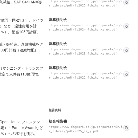
減益、SAP S4/HANA導
https://www.dmgmori.co.jp/corporate/ir/i
r_library/pdf/fy2025_4shihanki_ex.pdf
決算説明会
37億円（同-21％）、ドイツ
万）など一過性費用を計
https://www.dmgmori.co.jp/corporate/ir/i
r_library/pdf/fy2024_4shihanki_ex.pdf
5％）。配当105円計画。
決算説明会
％達成・好発進。倉敷機械をグ
配当100円計画（連続増配）、
https://www.dmgmori.co.jp/corporate/ir/i
r_library/pdf/fy2023_4shihanki_ex.pdf
決算説明会
MX（マシニング・トランスフ
定で人件費118億円増、
https://www.dmgmori.co.jp/corporate/ir/i
r_library/pdf/fy2022_4shihanki_ex.pdf
報告資料
統合報告書
n House フロンテン
Partner Awardなど
https://www.dmgmori.co.jp/corporate/ir/i
r_library/pdf/2025_ir_j.pdf
15％）への移行を明示。