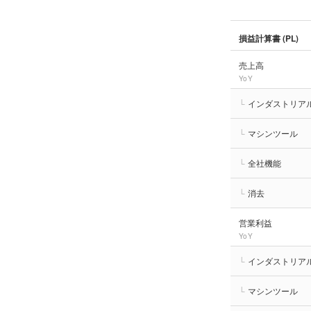
損益計算書 (PL)
売上高
YoY
└
インダストリア
└
マシンツール
└
全社機能
└
消去
営業利益
YoY
└
インダストリア
└
マシンツール