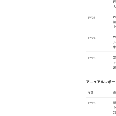
円
2
FY25
上
2
FY24
ル
2
FY23
アニュアルレポート
年度
経
統
FY26
を
対