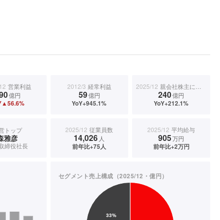
12
営業利益
2012/3
経常利益
2025/12
親会社株主に帰属する当期純利益
90
59
240
億円
億円
億円
Y▲56.6%
YoY+945.1%
YoY+212.1%
2025/12
従業員数
2025/12
平均給与
営トップ
14,026
905
森雅彦
人
万円
取締役社長
前年比+75人
前年比+2万円
セグメント売上構成（2025/12・億円）