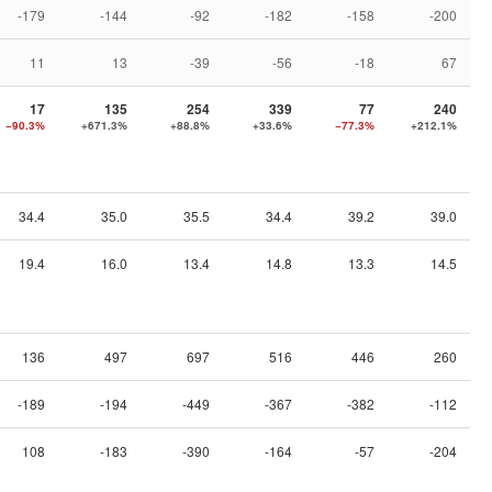
-179
-144
-92
-182
-158
-200
11
13
-39
-56
-18
67
17
135
254
339
77
240
−90.3%
+671.3%
+88.8%
+33.6%
−77.3%
+212.1%
34.4
35.0
35.5
34.4
39.2
39.0
19.4
16.0
13.4
14.8
13.3
14.5
136
497
697
516
446
260
-189
-194
-449
-367
-382
-112
108
-183
-390
-164
-57
-204