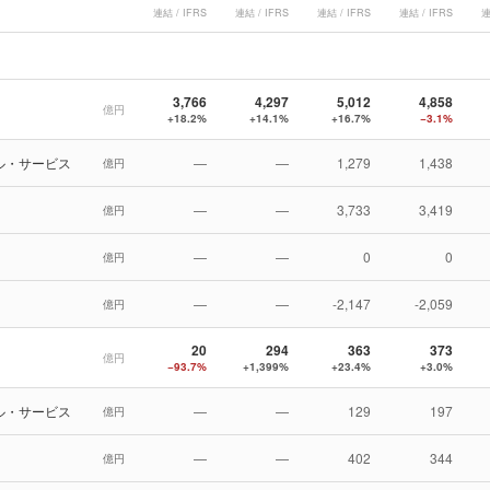
連結 / IFRS
連結 / IFRS
連結 / IFRS
連結 / IFRS
連
3,766
4,297
5,012
4,858
億円
+18.2%
+14.1%
+16.7%
−3.1%
ル・サービス
—
—
1,279
1,438
億円
—
—
3,733
3,419
億円
—
—
0
0
億円
—
—
-2,147
-2,059
億円
20
294
363
373
億円
−93.7%
+1,399%
+23.4%
+3.0%
ル・サービス
—
—
129
197
億円
—
—
402
344
億円