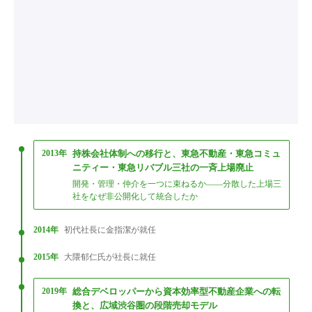
2013年
持株会社体制への移行と、東急不動産・東急コミュ
ニティー・東急リバブル三社の一斉上場廃止
開発・管理・仲介を一つに束ねるか——分散した上場三
社をなぜ非公開化して統合したか
2014年
初代社長に金指潔が就任
2015年
大隈郁仁氏が社長に就任
2019年
総合デベロッパーから資本効率型不動産企業への転
換と、広域渋谷圏の段階売却モデル