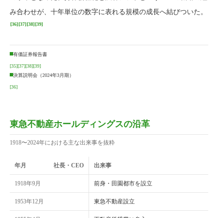
み合わせが、十年単位の数字に表れる規模の成長へ結びついた。
[36]
[37]
[38]
[39]
有価証券報告書
[35]
[37]
[38]
[39]
決算説明会（2024年3月期）
[36]
東急不動産ホールディングスの沿革
1918〜2024年における主な出来事を抜粋
年月
社長・CEO
出来事
1918年9月
前身・田園都市を設立
1953年12月
東急不動産設立