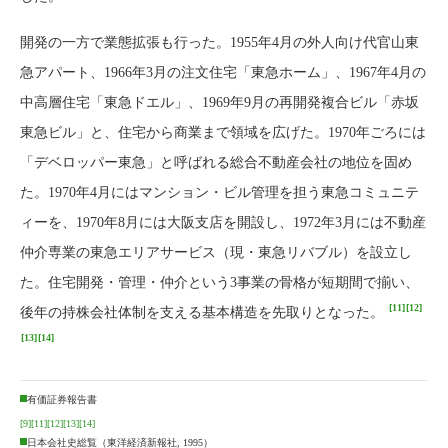
開発の一方で業態拡張も行った。1955年4月の外人向け代官山東
急アパート、1966年3月の注文住宅「東急ホーム」、1967年4月の
中高層住宅「東急ドエル」、1969年9月の再開発複合ビル「赤坂
東急ビル」と、住宅から商業まで領域を広げた。1970年ごろには
「デベロッパー東急」と呼ばれる総合不動産会社の地位を固め
た。1970年4月にはマンション・ビル管理を担う東急コミュニテ
ィーを、1970年8月には大阪支店を開設し、1972年3月には不動産
仲介専業の東急エリアサービス（現・東急リバブル）を設立し
た。住宅開発・管理・仲介という3事業の骨格が短期間で揃い、
[11]
[12]
後年の持株会社体制を支える基本構造を先取りとなった。
[13]
[14]
有価証券報告書
[9]
[11]
[12]
[13]
[14]
日本会社史総覧（東洋経済新報社, 1995）