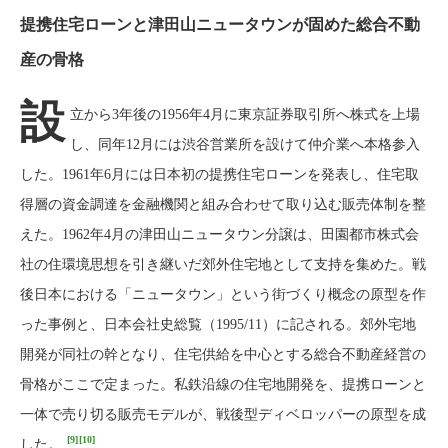
提携住宅ローンと津田山ニュータウンが固めた総合不動
産の骨格
設
立から3年後の1956年4月に東京証券取引所へ株式を上場
し、同年12月には渋谷営業所を設けて仲介業へ本格参入
した。1961年6月には日本初の提携住宅ローンを発表し、住宅取
得層の資金調達を金融機関と組み合わせて取り込む販売体制を整
えた。1962年4月の津田山ニュータウン分譲は、田園都市株式会
社の住環境思想を引き継いだ郊外住宅地として支持を集めた。戦
後日本における「ニュータウン」という街づくり概念の原型を作
った事例と、日本会社史総覧（1995/11）に記される。郊外宅地
開発が同社の幹となり、住宅供給を中心とする総合不動産経営の
骨格がここで定まった。私鉄沿線の住宅地開発を、提携ローンと
一体で売り切る販売モデルが、戦後型ディベロッパーの原型を成
[9]
[10]
した。