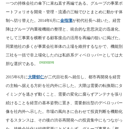
一つの持株会社の傘下に束ね直す再編である。グループの事業ポ
ートフォリオを開発・管理・流通の三軸でひとまとめに動かす体
制へ切り替えた。2014年6月に
金指潔
が初代社長へ就いた。経営
陣はグループ内重複機能の整理と、統合的な意思決定の迅速化、
そして三事業を横断する顧客接点の活用を再編の狙いに掲げた。
同業他社の多くが事業会社単体の上場を維持するなかで、機能別
三社を一括で非上場化したのは私鉄系ディベロッパーとしては大
[31]
[32]
[33]
胆な選択である。
2015年6月に
大隈郁仁
が二代目社長へ就任し、都市再開発を経営
の主軸へ据える方針を社内外に示した。大隈は需要の転換期にタ
イミングを逃さず動くこと、需要の変化に腐らずアンテナを張り
続けることを経営の基本姿勢に置き、需要創出型のデベロッパー
像を社内外へ示した。市場の風向きに合わせて投資判断を機動化
するスタンスは、その後の渋谷再開発への投資集中にもつながっ
た。持株会社化は組織変更にとどまらず、グループ事業を「都