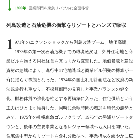
1990年
営業部門を東急リバブルに全面移管
列島改造と石油危機の衝撃をリゾートとハンズで吸収
1
971年のニクソンショックから列島改造ブーム、地価高騰、
1973年の第一次石油危機までの環境激変は、郊外住宅地と商
業ビルを抱える同社経営を真っ向から直撃した。地価暴騰と建設
資材の急騰により、進行中の宅地造成と商業ビル開発の採算が一
斉に揺らぐ事態となった。1974年の国土利用計画法など政府の新
法規施行も重なり、不採算部門の見直しと事業バランスの健全
化、財務体質の強化を柱とする再構築に入った。住宅供給という
主力はひとまず維持した。同時に余暇時間の増加を時代の趨勢と
みて、1975年の札幌東急ゴルフクラブ、1976年の勝浦リゾートタ
ウンと、後年の主要事業となるレジャー領域へも入口を開いた。
住宅集中型からリゾートを含む分散型へ、事業構成を緩やかに広