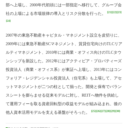
部へ上場し、2000年代初頭には一部指定へ移行して、グループ会
[21]
[22]
[23]
社の上場による市場規律の導入とリスク分散を行った。
[24]
2007年の東急不動産キャピタル・マネジメント設立を皮切りに、
2009年には東急不動産SCマネジメント、賃貸住宅向けのTLCリア
ルティマネジメント、2010年には商業・オフィス向けのTLCタウ
ンシップを新設した。2012年にはアクティビア・プロパティーズ
投資法人（商業・オフィス系）が東証へ上場し、2013年にはコン
フォリア・レジデンシャル投資法人（住宅系）も上場して、アセ
ットマネジメントが二つの柱として揃った。開発と保有でバラン
スシートを膨らませる従来モデルに対し、REITへ物件を供給し
て運用フィーを取る資産回転型の収益モデルが組み込まれ、後の
[25]
[26]
[27]
[28]
[29]
[30]
他人資本活用モデルを支える基盤がそろった。