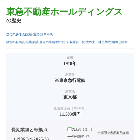
東急不動産ホールディングス
の歴史
歴史概要
長期業績
通史
沿革年表
経営の転換点
長期業績
直近の業績
歴代社長
取締役一覧
大株主・株主構成
組織と給料
創業
1918年
創業者
※東京急行電鉄
創業地
東京都
直近売上高（2025/3）
11,503億円
長期業績と転換点
売上高（
億円
）
全期間を表示
出所詳細
純利益率（%）
（1996/3〜2025/3）