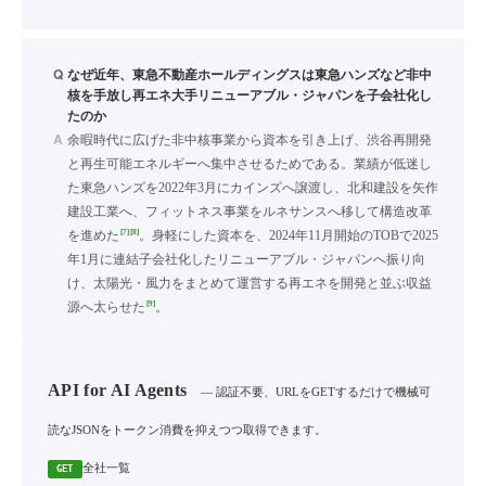
Q
なぜ近年、東急不動産ホールディングスは東急ハンズなど非中
核を手放し再エネ大手リニューアブル・ジャパンを子会社化し
たのか
A
余暇時代に広げた非中核事業から資本を引き上げ、渋谷再開発
と再生可能エネルギーへ集中させるためである。業績が低迷し
た東急ハンズを2022年3月にカインズへ譲渡し、北和建設を矢作
建設工業へ、フィットネス事業をルネサンスへ移して構造改革
[7]
[8]
を進めた
。身軽にした資本を、2024年11月開始のTOBで2025
年1月に連結子会社化したリニューアブル・ジャパンへ振り向
け、太陽光・風力をまとめて運営する再エネを開発と並ぶ収益
[9]
源へ太らせた
。
API for AI Agents
— 認証不要、URLをGETするだけで機械可
読なJSONをトークン消費を抑えつつ取得できます。
全社一覧
GET