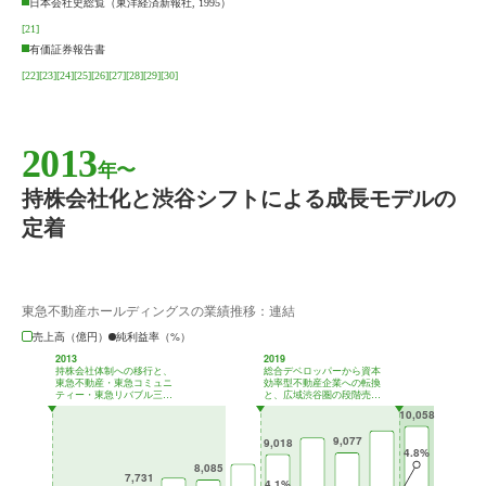
日本会社史総覧（東洋経済新報社, 1995）
[21]
有価証券報告書
[22]
[23]
[24]
[25]
[26]
[27]
[28]
[29]
[30]
2013
年〜
持株会社化と渋谷シフトによる成長モデルの
定着
東急不動産ホールディングスの業績推移：連結
売上高（億円）
純利益率（%）