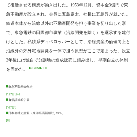
て復活させる構想が動き出した。1953年12月、資本金3億円で東
急不動産が設立され、会長に五島慶太、社長に五島昇が就いた。
鉄道本体から沿線以外の不動産開発を担う事業を切り出した形
で、東急電鉄の田園都市事業（沿線開発を除く）を継承する建付
けとした。私鉄系ディベロッパーとして、沿線資産の価値向上と
沿線外の郊外宅地開発を一体で担う原型がここで定まった。設立
2年後には独自で分譲地の造成販売に踏み出し、早期自立の体制
[4]
[5]
[6]
[7]
[8]
を固めた。
東急不動産90年史
[1]
[2]
[3]
[4]
有価証券報告書
[5]
[7]
[8]
日本会社史総覧（東洋経済新報社, 1995）
[6]