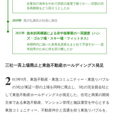
全量自己保有をやめて回収の速度で稼ぐか——巨額の渋
谷再開発をどう回そうとしたか
2019年
西川弘典氏が社長に就任
2021年
抜本的再構築による非中核事業の一斉譲渡（ハン
ズ・ゴルフ場・スキー場・フィットネス）
余暇時代に築いた多角化資産をまとめて手放すか——資
本効率のために何を切り離したか
三社一斉上場廃止と東急不動産ホールディングス発足
2
013年9月、東急不動産・東急コミュニティー・東急リバブル
の3社が東証一部の上場を同時に廃止し、3社の完全親会社と
して東急不動産ホールディングスが発足した。住宅と商業の開発
主体である東急不動産、マンション管理と施設運営を中心とする
東急コミュニティー、不動産仲介と流通を担う東急リバブルを、