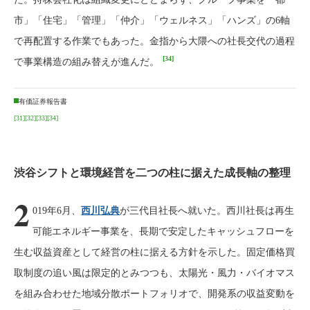
市」「住宅」「管理」「仲介」「ウェルネス」「ハンズ」の6軸
で再配置する作業でもあった。金指から大隈への社長交代の過程
[34]
で事業構造の組み替えが進んだ。
有価証券報告書
[31]
[32]
[33]
[34]
渋谷シフトと環境経営を二つの柱に据えた成長軸の整理
2
019年6月、
西川弘典
が三代目社長へ就いた。西川社長は再生
可能エネルギー事業を、長期で安定したキャッシュフローを
生む収益資産として経営の柱に据える方針を示した。固定価格買
取制度の追い風は限定的とみつつも、太陽光・風力・バイオマス
を組み合わせた地域分散ポートフォリオで、開発系の収益変動を