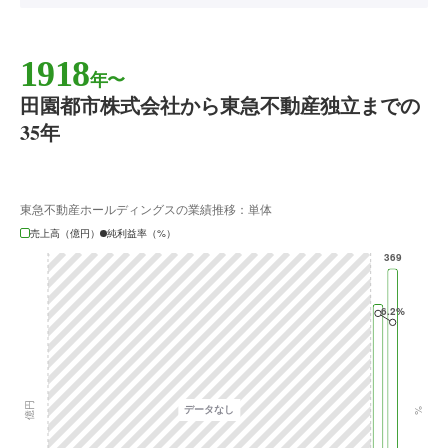
1918
年〜
田園都市株式会社から東急不動産独立までの
35年
東急不動産ホールディングスの業績推移：単体
売上高（億円）
純利益率（%）