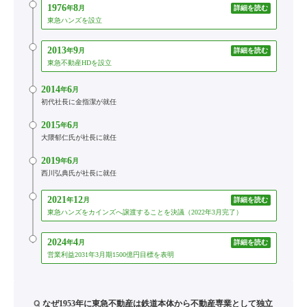
1976
8
年
月
詳細を読む
東急ハンズを設立
2013
9
年
月
詳細を読む
東急不動産HDを設立
2014
6
年
月
初代社長に金指潔が就任
2015
6
年
月
大隈郁仁氏が社長に就任
2019
6
年
月
西川弘典氏が社長に就任
2021
12
年
月
詳細を読む
東急ハンズをカインズへ譲渡することを決議（2022年3月完了）
2024
4
年
月
詳細を読む
営業利益2031年3月期1500億円目標を表明
Q
なぜ1953年に東急不動産は鉄道本体から不動産専業として独立