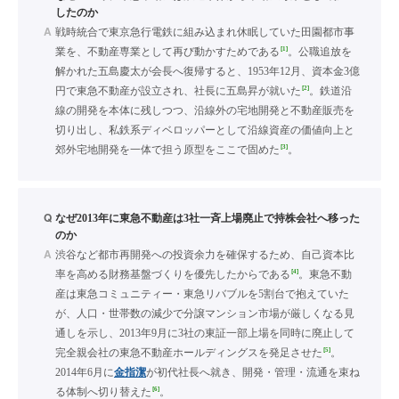
したのか
A
戦時統合で東京急行電鉄に組み込まれ休眠していた田園都市事
[1]
業を、不動産専業として再び動かすためである
。公職追放を
解かれた五島慶太が会長へ復帰すると、1953年12月、資本金3億
[2]
円で東急不動産が設立され、社長に五島昇が就いた
。鉄道沿
線の開発を本体に残しつつ、沿線外の宅地開発と不動産販売を
切り出し、私鉄系ディベロッパーとして沿線資産の価値向上と
[3]
郊外宅地開発を一体で担う原型をここで固めた
。
Q
なぜ2013年に東急不動産は3社一斉上場廃止で持株会社へ移った
のか
A
渋谷など都市再開発への投資余力を確保するため、自己資本比
[4]
率を高める財務基盤づくりを優先したからである
。東急不動
産は東急コミュニティー・東急リバブルを5割台で抱えていた
が、人口・世帯数の減少で分譲マンション市場が厳しくなる見
通しを示し、2013年9月に3社の東証一部上場を同時に廃止して
[5]
完全親会社の東急不動産ホールディングスを発足させた
。
2014年6月に
金指潔
が初代社長へ就き、開発・管理・流通を束ね
[6]
る体制へ切り替えた
。