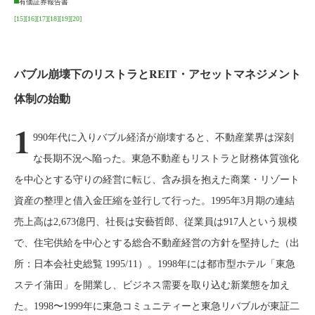
有価証券報告書
[15]
[16]
[17]
[18]
[19]
[20]
バブル崩壊下のリストラとREIT・アセットマネジメント
体制の始動
1
990年代に入りバブル経済が崩壊すると、不動産業界は深刻
な長期不況へ陥った。東急不動産もリストラと財務体質強化
を中心とする守りの経営に転じ、含み損を抱えた商業・リゾート
資産の整理と借入金圧縮を並行して行った。1995年3月期の連結
売上高は2,673億円、社長は安藝哲郎、従業員は917人という規模
で、住宅供給を中心とする総合不動産経営の方針を堅持した（出
所：日本会社史総覧 1995/11）。1998年には都市型ホテル「東急
ステイ蒲田」を開業し、ビジネス需要を取り込む新業態を加え
た。1998〜1999年に東急コミュニティーと東急リバブルが東証二