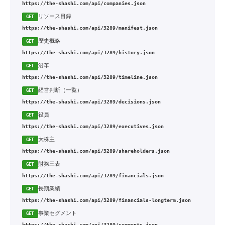
https://the-shashi.com/api/companies.json
リソース目録
GET
https://the-shashi.com/api/3289/manifest.json
歴史概略
GET
https://the-shashi.com/api/3289/history.json
沿革
GET
https://the-shashi.com/api/3289/timeline.json
経営判断（一覧）
GET
https://the-shashi.com/api/3289/decisions.json
役員
GET
https://the-shashi.com/api/3289/executives.json
大株主
GET
https://the-shashi.com/api/3289/shareholders.json
財務三表
GET
https://the-shashi.com/api/3289/financials.json
長期業績
GET
https://the-shashi.com/api/3289/financials-longterm.json
事業セグメント
GET
https://the-shashi.com/api/3289/segments.json