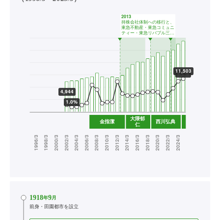
1918
9
年
月
前身・田園都市を設立