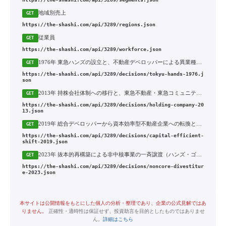
地域別売上
GET
https://the-shashi.com/api/3289/regions.json
従業員
GET
https://the-shashi.com/api/3289/workforce.json
1976年 東急ハンズの設立と、不動産デベロッパーによる異業種小売への参入
GET
https://the-shashi.com/api/3289/decisions/tokyu-hands-1976.j
son
2013年 持株会社体制への移行と、東急不動産・東急コミュニティー・東急リバブル三社の一斉上場廃止
GET
https://the-shashi.com/api/3289/decisions/holding-company-20
13.json
2019年 総合デベロッパーから資本効率型不動産企業への転換と、広域渋谷圏の段階売却モデル
GET
https://the-shashi.com/api/3289/decisions/capital-efficient-
shift-2019.json
2023年 抜本的再構築による非中核事業の一斉譲渡（ハンズ・ゴルフ場・スキー場・フィットネス）
GET
https://the-shashi.com/api/3289/decisions/noncore-divestitur
e-2023.json
本サイトは公開情報をもとにした個人の分析・整理であり、企業の公式見解ではあ
りません。
正確性・適時性は保証せず、投資助言を目的としたものではありませ
ん。
詳細はこちら