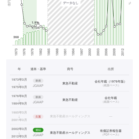
年
連単・基準
商号
出所
1973年3月
単体
会社年鑑（1976年版）
↓
東急不動産
（
紙面ベース
）
JGAAP
1975年3月
1976年9月
単体
会社年鑑
↓
東急不動産
（
紙面ベース
）
JGAAP
1984年9月
1985年3月
↓
東急不動産ホールディングス
—
欠落
2001年3月
2002年3月
連結
有価証券報告書
↓
東急不動産ホールディングス
（
PDFベース
）
JGAAP
2012年3月