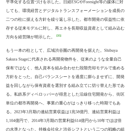
平準化する位置づけを示した。日経ESGやForesight等の媒体に対
しても、環境経営とデジタルトランスフォーメーションを成長の
二つの柱に据える方針を繰り返し示した。都市開発の収益性に依
存する従来モデルに対し、再エネを長期収益資産として組み込む
[35]
方向を経営陣が明示した。
もう一本の柱として、広域渋谷圏の再開発を据えた。Shibuya
Sakura Stageに代表される再開発物件を、従来のような全量自己
保有ではなく、他人資本を組み合わせた段階売却モデルで進める
方針をとった。自己バランスシートを過度に膨らませずに、開発
益を回しながら保有資産を選別する組み立てに切り替えた形であ
る。私鉄系ディベロッパーが得意とした沿線住宅開発から、街区
単位の都市再開発へ、事業の重心がはっきり移った時期でもあ
る。2023年3月期の連結営業収益は1兆58億円、連結営業利益は
1,104億円で、2014年3月期の営業利益614億円から10年でほぼ倍
の水準となった。持株会社化と渋谷シフトという二つの戦略の組