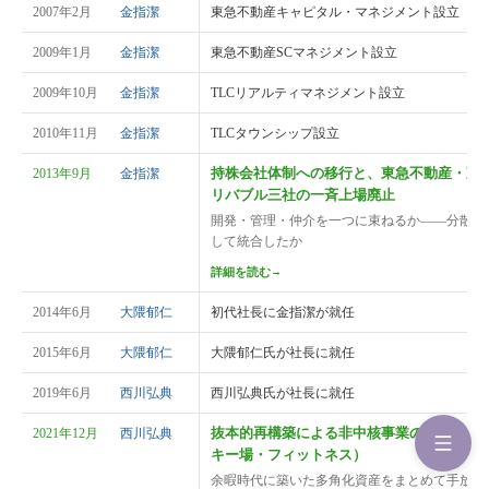
2007年2月
金指潔
東急不動産キャピタル・マネジメント設立
2009年1月
金指潔
東急不動産SCマネジメント設立
2009年10月
金指潔
TLCリアルティマネジメント設立
2010年11月
金指潔
TLCタウンシップ設立
持株会社体制への移行と、東急不動産・東
2013年9月
金指潔
リバブル三社の一斉上場廃止
開発・管理・仲介を一つに束ねるか——分散し
して統合したか
詳細を読む
→
2014年6月
大隈郁仁
初代社長に金指潔が就任
2015年6月
大隈郁仁
大隈郁仁氏が社長に就任
2019年6月
西川弘典
西川弘典氏が社長に就任
抜本的再構築による非中核事業の一斉譲渡
2021年12月
西川弘典
キー場・フィットネス）
余暇時代に築いた多角化資産をまとめて手放す