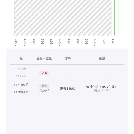
年
連単・基準
商号
出所
1949年
↓
—
—
欠落
1970年
1971年3月
単体
会社年鑑（1976年版）
↓
東急不動産
（
紙面ベース
）
JGAAP
1972年3月