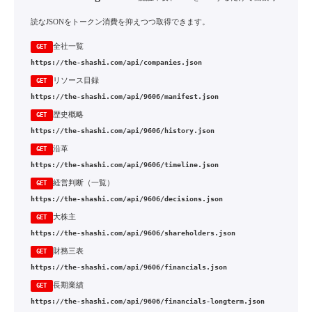
読なJSONをトークン消費を抑えつつ取得できます。
全社一覧
GET
https://the-shashi.com/api/companies.json
リソース目録
GET
https://the-shashi.com/api/9606/manifest.json
歴史概略
GET
https://the-shashi.com/api/9606/history.json
沿革
GET
https://the-shashi.com/api/9606/timeline.json
経営判断（一覧）
GET
https://the-shashi.com/api/9606/decisions.json
大株主
GET
https://the-shashi.com/api/9606/shareholders.json
財務三表
GET
https://the-shashi.com/api/9606/financials.json
長期業績
GET
https://the-shashi.com/api/9606/financials-longterm.json