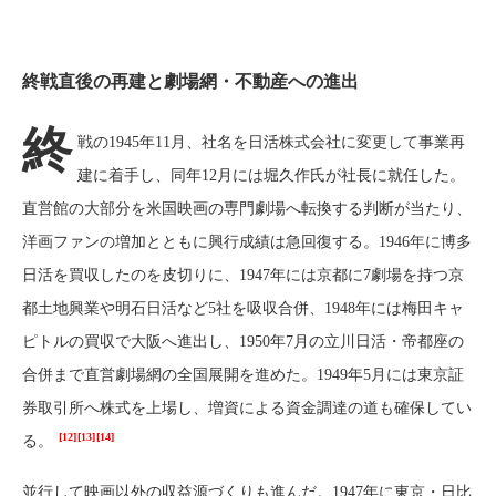
終戦直後の再建と劇場網・不動産への進出
終
戦の1945年11月、社名を日活株式会社に変更して事業再
建に着手し、同年12月には堀久作氏が社長に就任した。
直営館の大部分を米国映画の専門劇場へ転換する判断が当たり、
洋画ファンの増加とともに興行成績は急回復する。1946年に博多
日活を買収したのを皮切りに、1947年には京都に7劇場を持つ京
都土地興業や明石日活など5社を吸収合併、1948年には梅田キャ
ピトルの買収で大阪へ進出し、1950年7月の立川日活・帝都座の
合併まで直営劇場網の全国展開を進めた。1949年5月には東京証
券取引所へ株式を上場し、増資による資金調達の道も確保してい
[12]
[13]
[14]
る。
並行して映画以外の収益源づくりも進んだ。1947年に東京・日比