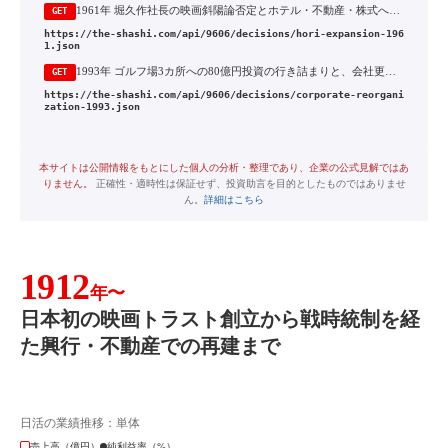
1961年 堀久作社長の映画斜陽論否定とホテル・不動産・株式への多角化拡大
GET
https://the-shashi.com/api/9606/decisions/hori-expansion-196
1.json
1993年 ゴルフ場3カ所への80億円投資の行き詰まりと、会社更生法の適用申請
GET
https://the-shashi.com/api/9606/decisions/corporate-reorgani
zation-1993.json
本サイトは公開情報をもとにした個人の分析・整理であり、企業の公式見解ではあ
りません。
正確性・適時性は保証せず、投資助言を目的としたものではありませ
ん。
詳細はこちら
1912
年〜
日本初の映画トラスト創立から戦時統制を経
た興行・不動産での再建まで
日活の業績推移：単体
売上高（億円）
純利益率（%）