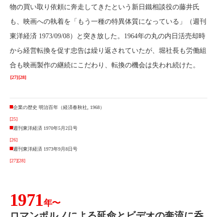
物の買い取り依頼に奔走してきたという新日鐵相談役の藤井氏
も、映画への執着を「もう一種の特異体質になっている」（週刊
東洋経済 1973/09/08）と突き放した。1964年の丸の内日活売却時
から経営転換を促す忠告は繰り返されていたが、堀社長も労働組
合も映画製作の継続にこだわり、転換の機会は失われ続けた。
[27]
[28]
企業の歴史 明治百年（経済春秋社, 1968）
[25]
週刊東洋経済 1970年5月2日号
[26]
週刊東洋経済 1973年9月8日号
[27]
[28]
1971
年〜
ロマンポルノによる延命とビデオの奔流に呑