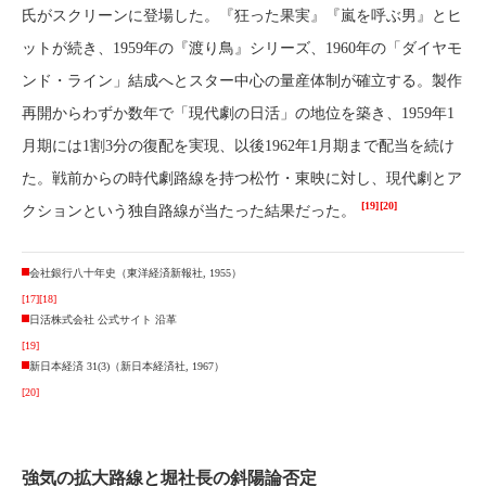
氏がスクリーンに登場した。『狂った果実』『嵐を呼ぶ男』とヒ
ットが続き、1959年の『渡り鳥』シリーズ、1960年の「ダイヤモ
ンド・ライン」結成へとスター中心の量産体制が確立する。製作
再開からわずか数年で「現代劇の日活」の地位を築き、1959年1
月期には1割3分の復配を実現、以後1962年1月期まで配当を続け
た。戦前からの時代劇路線を持つ松竹・東映に対し、現代劇とア
[19]
[20]
クションという独自路線が当たった結果だった。
会社銀行八十年史（東洋経済新報社, 1955）
[17]
[18]
日活株式会社 公式サイト 沿革
[19]
新日本経済 31(3)（新日本経済社, 1967）
[20]
強気の拡大路線と堀社長の斜陽論否定