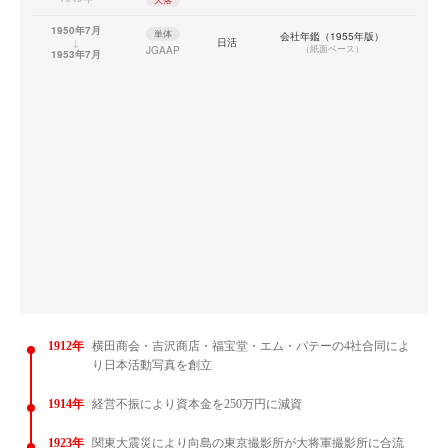
1950年7月
単体
会社年鑑（1955年版）
↓
日活
（
紙面ベース
）
JGAAP
1953年7月
1912年
横田商会・吉沢商店・福宝堂・エム・パテーの4社合同によ
り日本活動写真を創立
1914年
経営不振により資本金を250万円に減資
1923年
関東大震災により向島の東京撮影所が大将軍撮影所に合流