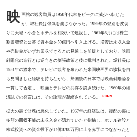
映
画館の観客動員は1950年代末をピークに減少へ転じた
が、堀社長は強気を崩さなかった。1959年の登別を皮切
りに天城・小倉とホテルを相次いで建設し、1961年6月には株主
割当増資と公募で資本金を50億円へ引き上げる。増資は未収入金
や売掛金がいずれ回収できるとの見通しを前提としており、映画
斜陽化の進行とは逆向きの膨張政策と後に批判された。堀社長は
1951年の渡米で、テレビに観客を奪われた米国映画界の惨状を自
ら見聞きした経験を持ちながら、帰国後の日本では映画斜陽論を
一貫して否定し、映画とテレビの共存を説き続けた。1960年の経
[21]
[22]
済誌での発言には、その論理が凝縮されている。
拡大の裏で財務は悪化していた。1967年の経済誌は、復配の裏に
多額の回収不能の未収入金が隠れていたと指摘し、ホテル建設と
株式投資への資金投下が14億8700万円に上る赤字につながったと