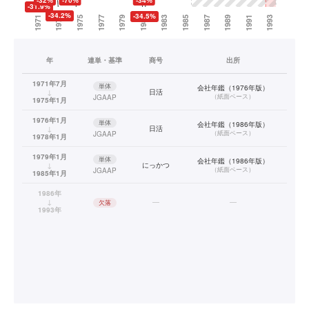
年
連単・基準
商号
出所
1971年7月
単体
会社年鑑（1976年版）
↓
日活
（
紙面ベース
）
JGAAP
1975年1月
1976年1月
単体
会社年鑑（1986年版）
↓
日活
（
紙面ベース
）
JGAAP
1978年1月
1979年1月
単体
会社年鑑（1986年版）
↓
にっかつ
（
紙面ベース
）
JGAAP
1985年1月
1986年
↓
—
—
欠落
1993年