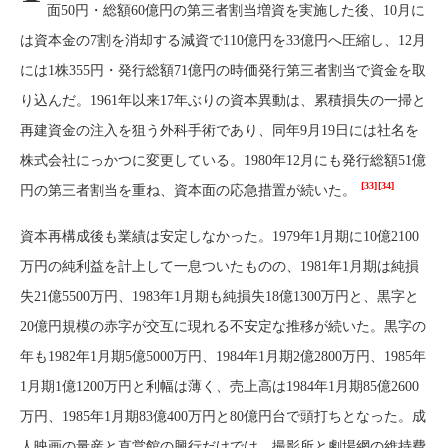
面50円・総額60億円の第三者割当増資を実施した後、10月に
は資本金の7割を消却する減資で110億円を33億円へ圧縮し、12月
には1株355円・発行総額71億円の時価発行第三者割当で資金を取
り込んだ。1961年以来17年ぶりの資本異動は、累積損失の一掃と
再建資金の注入を狙う外科手術であり、同年9月19日には社名を
株式会社にっかつに変更している。1980年12月にも発行総額51億
[33]
[34]
円の第三者割当を重ね、資本面の応急措置が続いた。
資本再構成後も業績は安定しなかった。1979年1月期に10億2100
万円の純利益を計上して一息ついたものの、1981年1月期は純損
失21億5500万円、1983年1月期も純損失18億1300万円と、黒字と
20億円規模の赤字が交互に現れる不安定な推移が続いた。黒字の
年も1982年1月期5億5000万円、1984年1月期2億2800万円、1985年
1月期1億1200万円と利幅は薄く、売上高は1984年1月期85億2600
万円、1985年1月期83億400万円と80億円台で頭打ちとなった。成
人映画の量産と直営館の興行だけでは、撮影所と劇場網の維持費