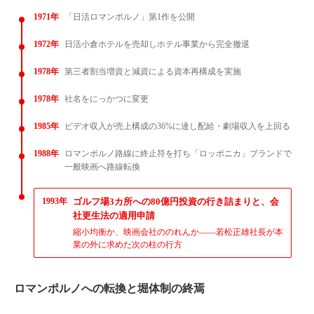
1971年
「日活ロマンポルノ」第1作を公開
1972年
日活小倉ホテルを売却しホテル事業から完全撤退
1978年
第三者割当増資と減資による資本再構成を実施
1978年
社名をにっかつに変更
1985年
ビデオ収入が売上構成の36%に達し配給・劇場収入を上回る
1988年
ロマンポルノ路線に終止符を打ち「ロッポニカ」ブランドで
一般映画へ路線転換
1993年
ゴルフ場3カ所への80億円投資の行き詰まりと、会
社更生法の適用申請
縮小均衡か、映画会社ののれんか——若松正雄社長が本
業の外に求めた次の柱の行方
ロマンポルノへの転換と堀体制の終焉