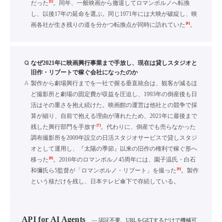
[5]
だった
。同年、一般映画から撤退してロマンポルノへ転換
し、以後17年の延命を選ぶ。同じ1971年には大映が破綻し、映
[6]
画各社が生き残りの道を分かつ転換点が同時に訪れていた
。
Q
なぜ2021年に映画興行事業まで手放し、現在は貸しスタジオと
旧作・リブートで稼ぐ会社になったのか
A
製作から劇場興行までを一社で握る垂直統合は、観客が減るほ
ど撮影所と劇場の固定費が収益を圧迫し、1993年の倒産後も日
活はその重さを抱え続けた。映画館の運営は他社との競争で採
算が細り、自前で抱える理由が薄れたため、2021年に最後まで
[7]
残した興行部門を手放す
。代わりに、倒産でも売らなかった
調布撮影所を2009年設立の日活スタジオサービスで貸しスタジ
オとして運用し、『太陽の季節』以来の旧作の権利で稼ぐ形へ
[8]
移った
。2016年のロマンポルノ45周年には、園子温氏・白石
[9]
和彌氏ら5監督が「ロマンポルノ・リブート」を撮った
。製作
という核だけを残し、日本テレビ傘下で存続している。
API for AI Agents
— 認証不要、URLをGETするだけで機械可