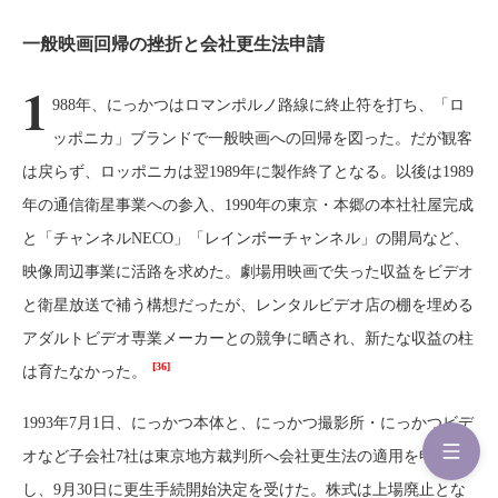
一般映画回帰の挫折と会社更生法申請
1
988年、にっかつはロマンポルノ路線に終止符を打ち、「ロ
ッポニカ」ブランドで一般映画への回帰を図った。だが観客
は戻らず、ロッポニカは翌1989年に製作終了となる。以後は1989
年の通信衛星事業への参入、1990年の東京・本郷の本社社屋完成
と「チャンネルNECO」「レインボーチャンネル」の開局など、
映像周辺事業に活路を求めた。劇場用映画で失った収益をビデオ
と衛星放送で補う構想だったが、レンタルビデオ店の棚を埋める
アダルトビデオ専業メーカーとの競争に晒され、新たな収益の柱
[36]
は育たなかった。
1993年7月1日、にっかつ本体と、にっかつ撮影所・にっかつビデ
オなど子会社7社は東京地方裁判所へ会社更生法の適用を申請
し、9月30日に更生手続開始決定を受けた。株式は上場廃止とな