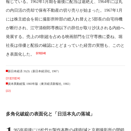
報じている。1962年1月期を最後に配当は途絶え、1964年には丸
の内日活の売却で保有不動産の切り売りが始まった。1967年1月
には株主総会を前に撮影所幹部の総入れ替えと5部長の自宅待機
が断行され、江守清樹郎専務以下の辞任が取り沙汰される内紛へ
発展する。売上の8割超を占める映画部門を江守専務に委ね、堀
社長は俳優と配役の確認にとどまっていた経営の実態も、このと
[23]
[24]
き表面化した。
新日本経済 31(3)（新日本経済社, 1967）
[21]
[23]
[24]
資本異動総覧 1983年版（東洋経済新報社, 1982）
[22]
多角化破綻の表面化と「日活本丸の落城」
965年前後には松竹が製作本数の4割削減と京都撮影所の閉鎖