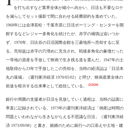
1
を打ち出すなど業界全体が縮小へ向かい、日活も不要なロケ
を減らしてセット撮影で間に合わせる経費節約を進めていた。
1968年には会津若松・千葉市原に日活ボーリング・センターを開
館するなどレジャー多角化を続けたが、赤字の補填は追いつか
ず、1970年、日比谷の日活国際会館を三菱地所へ売却するに至
る。売却益は赤字の穴埋めに充当され、戦後多角化の象徴だった
一等地の資産を手放して映画で生き残る道を選んだ。1947年の土
地取得から23年で手放したこの売却を、当時の経済誌は「日活本
丸の落城」（週刊東洋経済 1970/05/02）と呼び、映画産業全体の
[25]
[26]
前途を暗示する出来事として総括している。
銀行や周囲の支援者が日活を見放していく過程は、当時の誌面に
率直に記録されている。1973年の週刊東洋経済は「倒産は時間の
問題といわれながら生きながらえる不思議な日活」（週刊東洋経
済 1973/09/08）と書き、娘婿のために銀行への口添えや土地・建