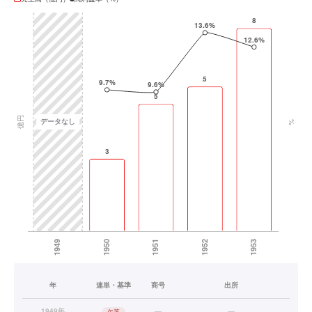
年
連単・基準
商号
出所
1949年
—
—
欠落