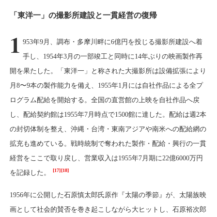
「東洋一」の撮影所建設と一貫経営の復帰
1
953年9月、調布・多摩川畔に6億円を投じる撮影所建設へ着
手し、1954年3月の一部竣工と同時に14年ぶりの映画製作再
開を果たした。「東洋一」と称された大撮影所は設備拡張により
月8〜9本の製作能力を備え、1955年1月には自社作品による全プ
ログラム配給を開始する。全国の直営館の上映を自社作品へ戻
し、配給契約館は1955年7月時点で1500館に達した。配給は週2本
の封切体制を整え、沖縄・台湾・東南アジアや南米への配給網の
拡充も進めている。戦時統制で奪われた製作・配給・興行の一貫
経営をここで取り戻し、営業収入は1955年7月期に22億6000万円
[17]
[18]
を記録した。
1956年に公開した石原慎太郎氏原作『太陽の季節』が、太陽族映
画として社会的賛否を巻き起こしながら大ヒットし、石原裕次郎