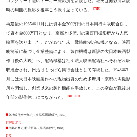
コンクリート造のトーキー撮影所を新設した。堀氏は撮影所新設
[7]
[8]
時の周囲の反応を後年こう振り返っている。
再建後の1935年11月には資本金200万円の日本興行を吸収合併し
て資本金800万円となり、京都と多摩川の東西両撮影所から人気
映画を送り出した。だが1941年末、戦時統制が転機となる。映画
統制策に基づく企業整備により、製作機構は新設の大日本映画製
作（後の大映）へ、配給機構は社団法人映画配給社へそれぞれ吸
収統合され、日活はもっぱら興行会社として存続した。1943年3
月には大日本映画製作への現物出資のため多摩川・京都の両撮影
所を閉鎖し、創業以来の製作機能を手放した。この空白が戦後14
[9]
[10]
[11]
年間の製作休止につながった。
会社銀行八十年史（東洋経済新報社, 1955）
[7]
[8]
[9]
[10]
企業の歴史 明治百年（経済春秋社, 1968）
[11]