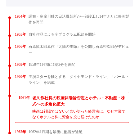
1954年
調布・多摩川畔の日活撮影所が一部竣工し14年ぶりに映画製
作を再開
1955年
自社作品による全プログラム配給を開始
1956年
石原慎太郎原作『太陽の季節』を公開し石原裕次郎がデビュ
ー
1959年
1959年1月期に1割3分を復配
1960年
主演スターを軸とする「ダイヤモンド・ライン」「パール・
ライン」を結成
1961年
堀久作社長の映画斜陽論否定とホテル・不動産・株
式への多角化拡大
映画は斜陽ではないと言い切った経営者は、なぜ本業で
なくホテルと株に資金を投じ続けたのか
1962年
1962年1月期を最後に配当が途絶