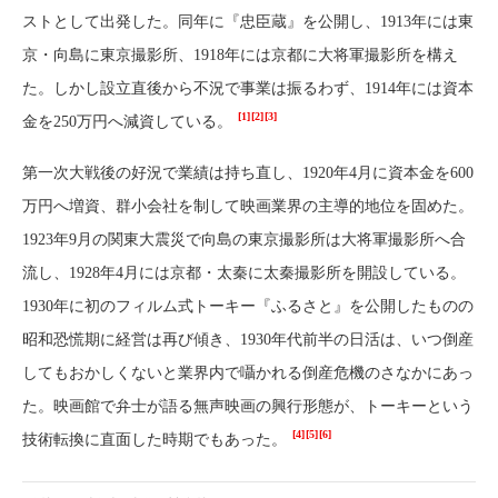
ストとして出発した。同年に『忠臣蔵』を公開し、1913年には東
京・向島に東京撮影所、1918年には京都に大将軍撮影所を構え
た。しかし設立直後から不況で事業は振るわず、1914年には資本
[1]
[2]
[3]
金を250万円へ減資している。
第一次大戦後の好況で業績は持ち直し、1920年4月に資本金を600
万円へ増資、群小会社を制して映画業界の主導的地位を固めた。
1923年9月の関東大震災で向島の東京撮影所は大将軍撮影所へ合
流し、1928年4月には京都・太秦に太秦撮影所を開設している。
1930年に初のフィルム式トーキー『ふるさと』を公開したものの
昭和恐慌期に経営は再び傾き、1930年代前半の日活は、いつ倒産
してもおかしくないと業界内で囁かれる倒産危機のさなかにあっ
た。映画館で弁士が語る無声映画の興行形態が、トーキーという
[4]
[5]
[6]
技術転換に直面した時期でもあった。