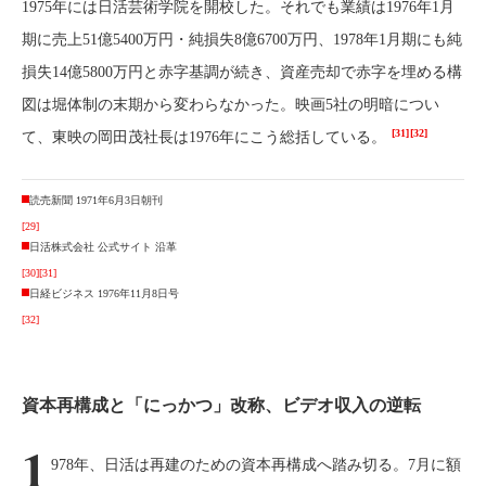
1975年には日活芸術学院を開校した。それでも業績は1976年1月
期に売上51億5400万円・純損失8億6700万円、1978年1月期にも純
損失14億5800万円と赤字基調が続き、資産売却で赤字を埋める構
図は堀体制の末期から変わらなかった。映画5社の明暗につい
[31]
[32]
て、東映の岡田茂社長は1976年にこう総括している。
読売新聞 1971年6月3日朝刊
[29]
日活株式会社 公式サイト 沿革
[30]
[31]
日経ビジネス 1976年11月8日号
[32]
資本再構成と「にっかつ」改称、ビデオ収入の逆転
1
978年、日活は再建のための資本再構成へ踏み切る。7月に額