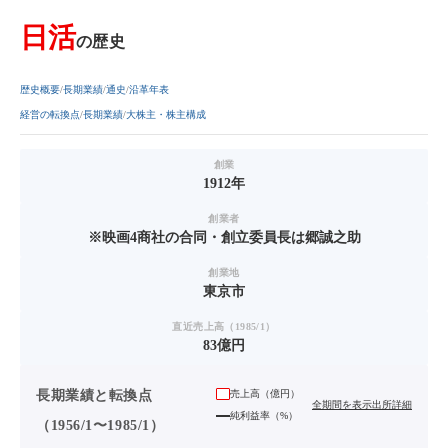
日活
の歴史
歴史概要
長期業績
通史
沿革年表
経営の転換点
長期業績
大株主・株主構成
創業
1912年
創業者
※映画4商社の合同・創立委員長は郷誠之助
創業地
東京市
直近売上高（1985/1）
83億円
長期業績と転換点
売上高（
億円
）
全期間を表示
出所詳細
純利益率（%）
（1956/1〜1985/1）