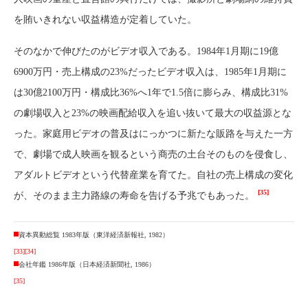
を賄いきれない収益構造が定着していた。
そのなかで伸びたのがビデオ収入である。1984年1月期に19億
6900万円・売上構成の23%だったビデオ収入は、1985年1月期に
は30億2100万円・構成比36%へ1年で1.5倍に膨らみ、構成比31%
の劇場収入と23%の映画配給収入を追い抜いて最大の収益源とな
った。家庭用ビデオの普及はにっかつに新たな販路を与えた一方
で、劇場で成人映画を観るという商売の土台そのものを侵食し、
アダルトビデオという代替産業を育てた。自社の売上構成の変化
[35]
が、そのまま主力路線の寿命を告げる予兆でもあった。
資本異動総覧 1983年版（東洋経済新報社, 1982）
[33]
[34]
会社年鑑 1986年版（日本経済新聞社, 1986）
[35]