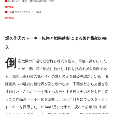
会社銀行八十年史（東洋経済新報社, 1955）
[1]
[3]
[4]
日活株式会社 公式サイト 沿革
[2]
[5]
[6]
堀久作氏のトーキー転換と戦時統制による製作機能の喪
失
倒
産危機の日活で経営権と株式を握り、再建へ乗り出した
のが、後に四半世紀にわたり社長を務める堀久作氏であ
る。堀氏は高利債の低利債への乗り換えを最優先課題と定め、映
画産業への融資に銀行界が及び腰のなか、千葉銀行から支援を取
り付けた。さらに弁士を残すべきだとする役員会の反対を押し切
って全作品のトーキー化を決断し、1933年11月にウェスターン・
トーキーを採用した。1934年3月には東京・調布の多摩川に鉄筋