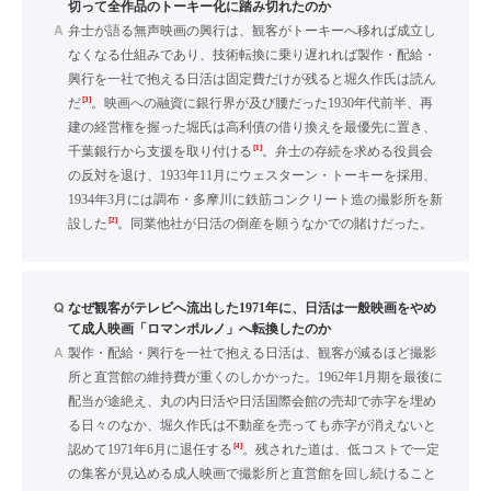
切って全作品のトーキー化に踏み切れたのか
A
弁士が語る無声映画の興行は、観客がトーキーへ移れば成立し
なくなる仕組みであり、技術転換に乗り遅れれば製作・配給・
興行を一社で抱える日活は固定費だけが残ると堀久作氏は読ん
[3]
だ
。映画への融資に銀行界が及び腰だった1930年代前半、再
建の経営権を握った堀氏は高利債の借り換えを最優先に置き、
[1]
千葉銀行から支援を取り付ける
。弁士の存続を求める役員会
の反対を退け、1933年11月にウェスターン・トーキーを採用、
1934年3月には調布・多摩川に鉄筋コンクリート造の撮影所を新
[2]
設した
。同業他社が日活の倒産を願うなかでの賭けだった。
Q
なぜ観客がテレビへ流出した1971年に、日活は一般映画をやめ
て成人映画「ロマンポルノ」へ転換したのか
A
製作・配給・興行を一社で抱える日活は、観客が減るほど撮影
所と直営館の維持費が重くのしかかった。1962年1月期を最後に
配当が途絶え、丸の内日活や日活国際会館の売却で赤字を埋め
る日々のなか、堀久作氏は不動産を売っても赤字が消えないと
[4]
認めて1971年6月に退任する
。残された道は、低コストで一定
の集客が見込める成人映画で撮影所と直営館を回し続けること