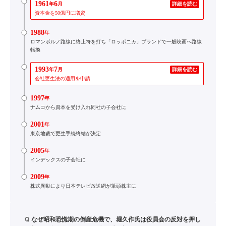
1961
6
年
月
詳細を読む
資本金を50億円に増資
1988
年
ロマンポルノ路線に終止符を打ち「ロッポニカ」ブランドで一般映画へ路線
転換
1993
7
年
月
詳細を読む
会社更生法の適用を申請
1997
年
ナムコから資本を受け入れ同社の子会社に
2001
年
東京地裁で更生手続終結が決定
2005
年
インデックスの子会社に
2009
年
株式異動により日本テレビ放送網が筆頭株主に
Q
なぜ昭和恐慌期の倒産危機で、堀久作氏は役員会の反対を押し