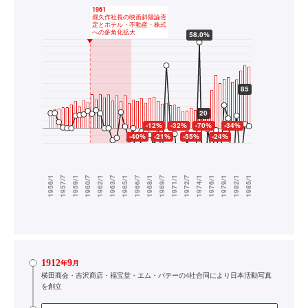
1912
9
年
月
横田商会・吉沢商店・福宝堂・エム・パテーの4社合同により日本活動写真
を創立