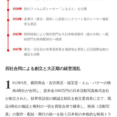
1930年
初のフィルム式トーキー『ふるさと』を公開
1934年
多摩川（東京・調布）に鉄筋コンクリート造のトーキー撮影
所を新設
1942年
戦時統制により製作部門を大日本映画製作（後の大映）へ配
給部門を映画配給社へ移譲
1947年
東京・日比谷の米軍資材置き場跡地を買収し日活国際会館の
建設を決断
四社合同による創立と大正期の経営混乱
1
912年9月、横田商会・吉沢商店・福宝堂・エム・パテーの映
画4商社が合同し、資本金1000万円の日本活動写真株式会社
が創立された。財界世話役の郷誠之助氏を創立委員長に立て、既
設4商社の施設と権利の一切を買収合併で継承し、映画（活動写
真）の製作・配給・興行の統一を狙う日本初の本格的な映画トラ