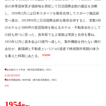
谷の米軍資材置き場跡地を買収して日活国際会館の建設を決断
し、1950年2月には日本スポーツを吸収合併してスポーツ施設経
営へ進出。1953年8月に日活国際会館を吸収合併すると、室数188
のホテルと5000坪の賃貸面積を抱えるホテル・不動産会社として
の顔も持つに至った。資本面でも上場後は増資と合併を重ね、
1953年12月に資本金は15億円へ達した。製作機能を持たない興行
会社が、劇場網と不動産という2つの資産で映画製作再開の体力
[15]
[16]
を蓄えた時期にあたる。
会社銀行八十年史（東洋経済新報社, 1955）
[12]
[13]
[15]
[16]
資本異動総覧 1983年版（東洋経済新報社, 1982）
[14]
1954