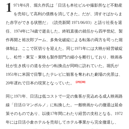
1
971年6月、堀久作氏は「日活も本社ビルや撮影所など不動産
を売却して高利の債務を消してきた。だが、消すそばからま
た赤字ができる状態だ」（読売新聞 1971/06/03）と語り社長を退
任、1974年に74歳で逝去した。終戦直後の就任から四半世紀、製
作再開と裕次郎ブーム、多角化破綻による転落の両方を司った堀
体制は、ここで区切りを迎えた。同じ1971年には大映が経営破綻
し、松竹・東宝・東映も製作部門の縮小を断行しており、映画各
社が生き残りの道を分かつ転換点が同時に訪れていた。堀氏が
1951年に米国で目撃したテレビに観客を奪われた劇場の光景は、
[29]
[30]
20年遅れで日本の現実となっていた。
同じ1971年、日活は低コストで一定の集客が見込める成人映画路
線「日活ロマンポルノ」に転換した。一般映画からの撤退は延命
策そのものであり、以後17年間にわたり経営の支柱となる。1972
年には日活小倉ホテルを売却してホテル事業から完全撤退し、