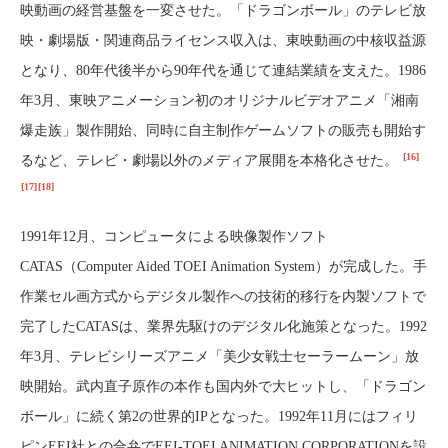
映動画の経営基盤を一変させた。「ドラゴンボール」のテレビ放
映・劇場版・関連商品ライセンス収入は、東映動画の中核収益源
となり、80年代後半から90年代を通じて連結業績を支えた。1986
年3月、東映アニメーション初のオリジナルビデオアニメ「湘南
爆走族」製作開始、同時に自主制作ゲームソフトの販売も開始す
[16]
るなど、テレビ・劇場以外のメディア展開を本格化させた。
[17]
[18]
1991年12月、コンピュータによる映像製作ソフト
CATAS（Computer Aided TOEI Animation System）が完成した。手
作業セル画方式からデジタル製作への技術的移行を内製ソフトで
完了したCATASは、業界先駆けのデジタル化施策となった。1992
年3月、テレビシリーズアニメ「美少女戦士セーラームーン」放
映開始。武内直子原作の本作も国内外で大ヒットし、「ドラゴン
ボール」に続く第2の世界的IPとなった。1992年11月にはフィリ
ピンEEI社との合弁でEEI-TOEI ANIMATION CORPORATIONを設