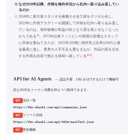
Q
なぜ2018年以降、作画を海外外注から社内へ取り込み直してい
るのか
A
2018年に新大泉スタジオを稼働させ全工程をデジタル化し、
2023年に作画アカデミーを開講して作画を社内へ取り込み直し
ているのは、海外版権が収益の柱となり質を落とせなくなった
[5]
からである
。1973年以来フィリピンや韓国の安価なスタッフ
に作画を委ねてきたが、2025年3月期に海外売上比率が64%と過
去最高に達し、業界の人手不足も重なるなか、作品の質を左右
[6]
[7]
する作画を自前で抱える体制へ移している
。
API for AI Agents
— 認証不要、URLをGETするだけで機械可
読なJSONをトークン消費を抑えつつ取得できます。
全社一覧
GET
https://the-shashi.com/api/companies.json
リソース目録
GET
https://the-shashi.com/api/4816/manifest.json
歴史概略
GET