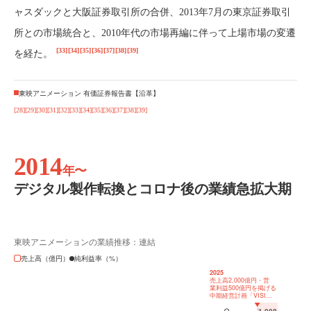
ャスダックと大阪証券取引所の合併、2013年7月の東京証券取引
所との市場統合と、2010年代の市場再編に伴って上場市場の変遷
[33]
[34]
[35]
[36]
[37]
[38]
[39]
を経た。
東映アニメーション 有価証券報告書【沿革】
[28]
[29]
[30]
[31]
[32]
[33]
[34]
[35]
[36]
[37]
[38]
[39]
2014
年〜
デジタル製作転換とコロナ後の業績急拡大期
東映アニメーションの業績推移：連結
売上高（億円）
純利益率（%）