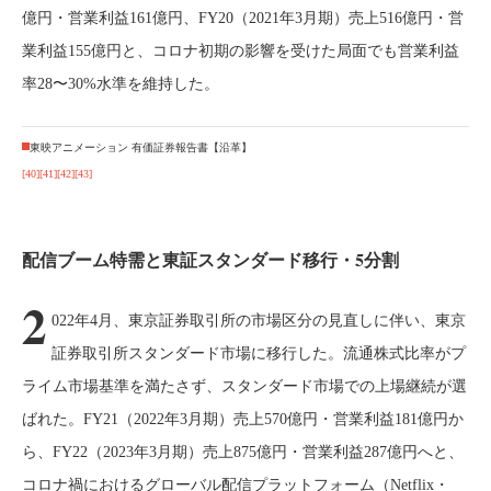
億円・営業利益161億円、FY20（2021年3月期）売上516億円・営
業利益155億円と、コロナ初期の影響を受けた局面でも営業利益
率28〜30%水準を維持した。
東映アニメーション 有価証券報告書【沿革】
[40]
[41]
[42]
[43]
配信ブーム特需と東証スタンダード移行・5分割
2
022年4月、東京証券取引所の市場区分の見直しに伴い、東京
証券取引所スタンダード市場に移行した。流通株式比率がプ
ライム市場基準を満たさず、スタンダード市場での上場継続が選
ばれた。FY21（2022年3月期）売上570億円・営業利益181億円か
ら、FY22（2023年3月期）売上875億円・営業利益287億円へと、
コロナ禍におけるグローバル配信プラットフォーム（Netflix・