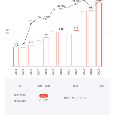
年
連単・基準
商号
出所
2014年3月
連結
↓
東映アニメーション
—
JGAAP
2025年3月