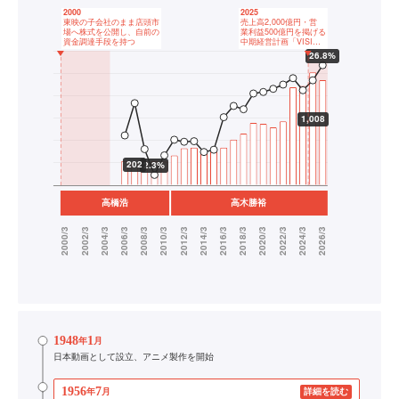
1948
1
年
月
日本動画として設立、アニメ製作を開始
1956
7
年
月
詳細を読む