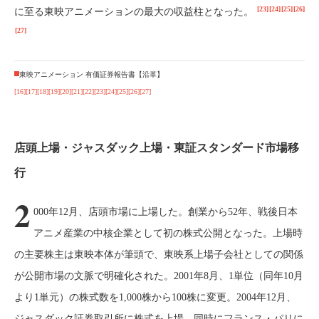
[23]
[24]
[25]
[26]
に至る東映アニメーションの最大の収益柱となった。
[27]
東映アニメーション 有価証券報告書【沿革】
[16]
[17]
[18]
[19]
[20]
[21]
[22]
[23]
[24]
[25]
[26]
[27]
店頭上場・ジャスダック上場・東証スタンダード市場移
行
2
000年12月、店頭市場に上場した。創業から52年、戦後日本
アニメ産業の中核企業として初の株式公開となった。上場時
の主要株主は東映本体が筆頭で、東映系上場子会社としての関係
が公開市場の文脈で明確化された。2001年8月、1単位（同年10月
より1単元）の株式数を1,000株から100株に変更。2004年12月、
ジャスダック証券取引所に株式を上場、同時にフランス・パリに