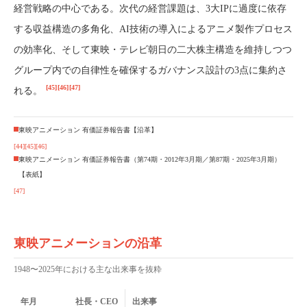
経営戦略の中心である。次代の経営課題は、3大IPに過度に依存
する収益構造の多角化、AI技術の導入によるアニメ製作プロセス
の効率化、そして東映・テレビ朝日の二大株主構造を維持しつつ
グループ内での自律性を確保するガバナンス設計の3点に集約さ
[45]
[46]
[47]
れる。
東映アニメーション 有価証券報告書【沿革】
[44]
[45]
[46]
東映アニメーション 有価証券報告書（第74期・2012年3月期／第87期・2025年3月期）
【表紙】
[47]
東映アニメーションの沿革
1948〜2025年における主な出来事を抜粋
年月
社長・CEO
出来事