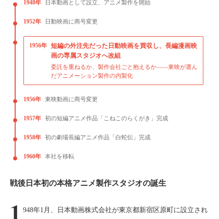
1948年
日本動画として設立、アニメ製作を開始
1952年
日動映画に商号変更
1956年
短編の外注先だった日動映画を買収し、長編漫画映
画の専属スタジオへ改組
委託を重ねるか、製作会社ごと抱えるか——東映が選ん
だアニメーション製作の内製化
1956年
東映動画に商号変更
1957年
初の短編アニメ作品「こねこのらくがき」完成
1958年
初の劇場長編アニメ作品「白蛇伝」完成
1960年
本社を移転
戦後日本初の本格アニメ製作スタジオの誕生
1
948年1月、日本動画株式会社が東京都新宿区原町に設立され