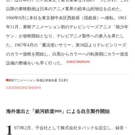
以降の東映動画は日本のアニメ業界の総本山的地位を占めた。
1960年9月に本社を東京都中央区西銀座（現銀座）へ移転。1963
年11月、東映アニメーション初のテレビシリーズアニメ「狼少年
ケン」が放映開始となり、テレビアニメ製作への参入を果たし
た。1967年4月の「魔法使いサリー」第18話よりテレビシリーズ
のカラー放映を開始し、白黒からカラーへの転換期にカラー放送
[5]
[6]
[7]
[8]
[9]
[10]
設備の整備をいち早く行った。
東映アニメーション 有価証券報告書【沿革】
[1]
[2]
[3]
[4]
[5]
[6]
[7]
[8]
[9]
[10]
海外進出と「銀河鉄道999」による自主製作開始
1
973年2月、子会社として株式会社タバックを設立し、録音・