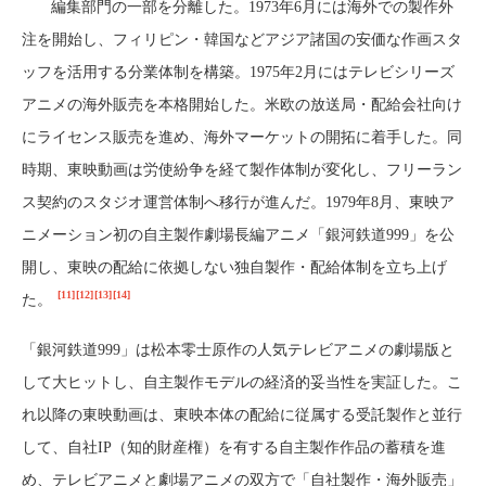
編集部門の一部を分離した。1973年6月には海外での製作外
注を開始し、フィリピン・韓国などアジア諸国の安価な作画スタ
ッフを活用する分業体制を構築。1975年2月にはテレビシリーズ
アニメの海外販売を本格開始した。米欧の放送局・配給会社向け
にライセンス販売を進め、海外マーケットの開拓に着手した。同
時期、東映動画は労使紛争を経て製作体制が変化し、フリーラン
ス契約のスタジオ運営体制へ移行が進んだ。1979年8月、東映ア
ニメーション初の自主製作劇場長編アニメ「銀河鉄道999」を公
開し、東映の配給に依拠しない独自製作・配給体制を立ち上げ
[11]
[12]
[13]
[14]
た。
「銀河鉄道999」は松本零士原作の人気テレビアニメの劇場版と
して大ヒットし、自主製作モデルの経済的妥当性を実証した。こ
れ以降の東映動画は、東映本体の配給に従属する受託製作と並行
して、自社IP（知的財産権）を有する自主製作作品の蓄積を進
め、テレビアニメと劇場アニメの双方で「自社製作・海外販売」