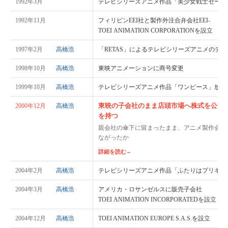
1992年3月
テレビシリーズアニメ作品「美少女戦士セーラ
1992年11月
フィリピンEEI社と製作外注合弁会社EEI-
TOEI ANIMATION CORPORATIONを設立
1997年2月
高橋浩
「RETAS」によるテレビシリーズアニメのデ
1998年10月
高橋浩
東映アニメーションに商号変更
1999年10月
高橋浩
テレビシリーズアニメ作品「ワンピース」放映
東映の子会社のまま店頭市場へ株式を公開
2000年12月
高橋浩
を持つ
親会社の傘下に留まったまま、アニメ製作会社
ながったか
詳細を読む
→
2004年2月
高橋浩
テレビシリーズアニメ作品「ふたりはプリキュ
2004年3月
高橋浩
アメリカ・ロサンゼルスに販売子会社
TOEI ANIMATION INCORPORATEDを設立
2004年12月
高橋浩
TOEI ANIMATION EUROPE S.A.S.を設立