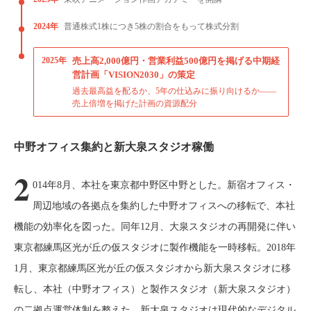
2024年
普通株式1株につき5株の割合をもって株式分割
2025年
売上高2,000億円・営業利益500億円を掲げる中期経
営計画「VISION2030」の策定
過去最高益を配るか、5年の仕込みに振り向けるか——
売上倍増を掲げた計画の資源配分
中野オフィス集約と新大泉スタジオ稼働
2
014年8月、本社を東京都中野区中野とした。新宿オフィス・
周辺地域の各拠点を集約した中野オフィスへの移転で、本社
機能の効率化を図った。同年12月、大泉スタジオの再開発に伴い
東京都練馬区光が丘の仮スタジオに製作機能を一時移転。2018年
1月、東京都練馬区光が丘の仮スタジオから新大泉スタジオに移
転し、本社（中野オフィス）と製作スタジオ（新大泉スタジオ）
の二拠点運営体制を整えた。新大泉スタジオは現代的なデジタル