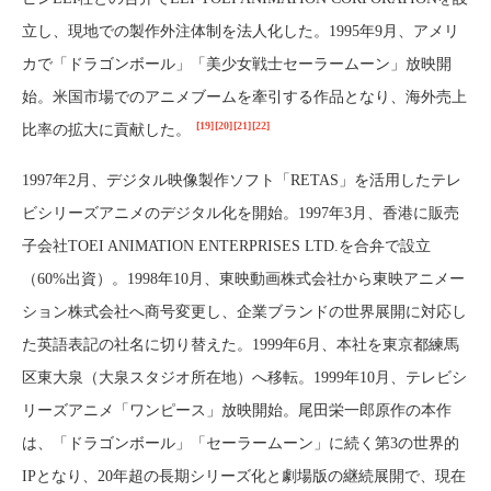
立し、現地での製作外注体制を法人化した。1995年9月、アメリ
カで「ドラゴンボール」「美少女戦士セーラームーン」放映開
始。米国市場でのアニメブームを牽引する作品となり、海外売上
[19]
[20]
[21]
[22]
比率の拡大に貢献した。
1997年2月、デジタル映像製作ソフト「RETAS」を活用したテレ
ビシリーズアニメのデジタル化を開始。1997年3月、香港に販売
子会社TOEI ANIMATION ENTERPRISES LTD.を合弁で設立
（60%出資）。1998年10月、東映動画株式会社から東映アニメー
ション株式会社へ商号変更し、企業ブランドの世界展開に対応し
た英語表記の社名に切り替えた。1999年6月、本社を東京都練馬
区東大泉（大泉スタジオ所在地）へ移転。1999年10月、テレビシ
リーズアニメ「ワンピース」放映開始。尾田栄一郎原作の本作
は、「ドラゴンボール」「セーラームーン」に続く第3の世界的
IPとなり、20年超の長期シリーズ化と劇場版の継続展開で、現在