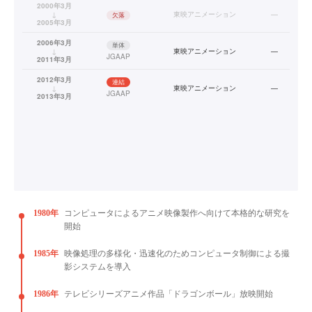
2000年3月
↓
東映アニメーション
—
欠落
2005年3月
2006年3月
単体
↓
東映アニメーション
—
JGAAP
2011年3月
2012年3月
連結
↓
東映アニメーション
—
JGAAP
2013年3月
1980年
コンピュータによるアニメ映像製作へ向けて本格的な研究を
開始
1985年
映像処理の多様化・迅速化のためコンピュータ制御による撮
影システムを導入
1986年
テレビシリーズアニメ作品「ドラゴンボール」放映開始