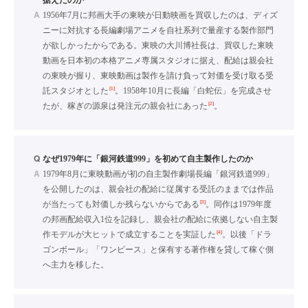
据えたのか
A
1956年7月に邦画大手の東映が日動映画を買収したのは、ディズ
ニーに対抗する長編劇場アニメを自社系列で量産する製作部門
が欲しかったからである。東映の大川博社長は、買収した東映
動画を日本初の本格アニメ専属スタジオに据え、配給は親会社
の東映が握り、東映動画は製作を請け負って対価を受け取る受
[1]
託スタジオとした
。1958年10月に長編「白蛇伝」を完成させ
[2]
たが、稼ぎの源泉は発注元の親会社にあった
。
Q
なぜ1979年に「銀河鉄道999」を初めて自主製作したのか
A
1979年8月に東映動画が初の自主製作劇場長編「銀河鉄道999」
を公開したのは、親会社の配給に従属する受託のままでは作品
[3]
が当たっても対価しか残らないからである
。同作は1979年度
の邦画配給収入1位を記録し、親会社の配給に依拠しない自主製
[4]
作モデルが大ヒットで成立することを実証した
。以後「ドラ
ゴンボール」「ワンピース」と保有する著作権を貸して稼ぐ側
へ主力を移した。