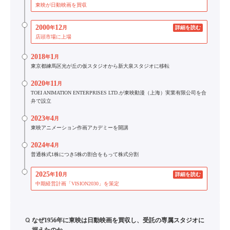
東映が日動映画を買収
2000
12
年
月
詳細を読む
店頭市場に上場
2018
1
年
月
東京都練馬区光が丘の仮スタジオから新大泉スタジオに移転
2020
11
年
月
TOEI ANIMATION ENTERPRISES LTD.が東映動漫（上海）実業有限公司を合
弁で設立
2023
4
年
月
東映アニメーション作画アカデミーを開講
2024
4
年
月
普通株式1株につき5株の割合をもって株式分割
2025
10
年
月
詳細を読む
中期経営計画「VISION2030」を策定
Q
なぜ1956年に東映は日動映画を買収し、受託の専属スタジオに