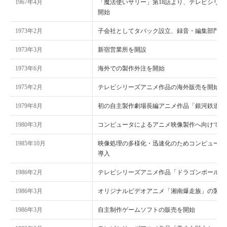
1967年4月
「魔法使いサリー」第18話より、テレビシリ
開始
1973年2月
子会社としてタバック設立、録音・編集部門の
1973年3月
新宿営業所を開設
1973年6月
海外での製作外注を開始
1975年2月
テレビシリーズアニメ作品の海外販売を開始
1979年8月
初の自主製作劇場長編アニメ作品「銀河鉄道99
1980年3月
コンピュータによるアニメ映像製作へ向けて本
1985年10月
映像処理の多様化・迅速化のためコンピュータ
導入
1986年2月
テレビシリーズアニメ作品「ドラゴンボール」
1986年3月
オリジナルビデオアニメ「湘南爆走族」の製作
1986年3月
自主制作ゲームソフトの販売を開始