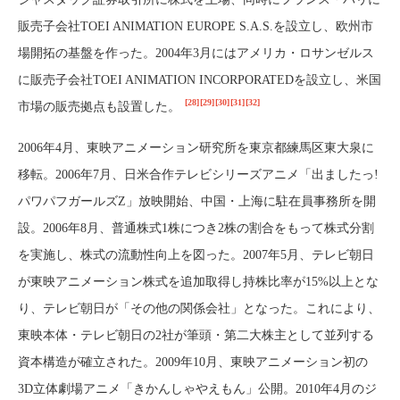
販売子会社TOEI ANIMATION EUROPE S.A.S.を設立し、欧州市
場開拓の基盤を作った。2004年3月にはアメリカ・ロサンゼルス
に販売子会社TOEI ANIMATION INCORPORATEDを設立し、米国
[28]
[29]
[30]
[31]
[32]
市場の販売拠点も設置した。
2006年4月、東映アニメーション研究所を東京都練馬区東大泉に
移転。2006年7月、日米合作テレビシリーズアニメ「出ましたっ!
パワパフガールズZ」放映開始、中国・上海に駐在員事務所を開
設。2006年8月、普通株式1株につき2株の割合をもって株式分割
を実施し、株式の流動性向上を図った。2007年5月、テレビ朝日
が東映アニメーション株式を追加取得し持株比率が15%以上とな
り、テレビ朝日が「その他の関係会社」となった。これにより、
東映本体・テレビ朝日の2社が筆頭・第二大株主として並列する
資本構造が確立された。2009年10月、東映アニメーション初の
3D立体劇場アニメ「きかんしゃやえもん」公開。2010年4月のジ