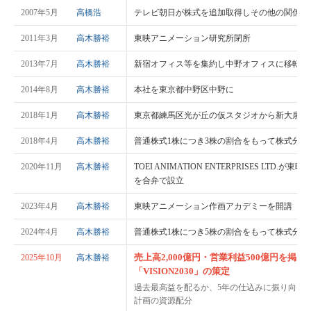
2007年5月
高橋浩
テレビ朝日が株式を追加取得しその他の関係会
2011年3月
高木勝裕
東映アニメーション研究所閉所
2013年7月
高木勝裕
新宿オフィス等を集約し中野オフィスに移転
2014年8月
高木勝裕
本社を東京都中野区中野に
2018年1月
高木勝裕
東京都練馬区光が丘の仮スタジオから新大泉ス
2018年4月
高木勝裕
普通株式1株につき3株の割合をもって株式分割
2020年11月
高木勝裕
TOEI ANIMATION ENTERPRISES LTD
を合弁で設立
2023年4月
高木勝裕
東映アニメーション作画アカデミーを開講
2024年4月
高木勝裕
普通株式1株につき5株の割合をもって株式分割
売上高2,000億円・営業利益500億円を掲
2025年10月
高木勝裕
「VISION2030」の策定
過去最高益を配るか、5年の仕込みに振り向け
計画の資源配分