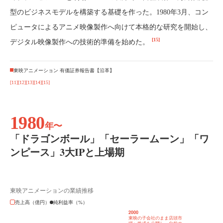
型のビジネスモデルを構築する基礎を作った。1980年3月、コン
ピュータによるアニメ映像製作へ向けて本格的な研究を開始し、
[15]
デジタル映像製作への技術的準備を始めた。
東映アニメーション 有価証券報告書【沿革】
[11]
[12]
[13]
[14]
[15]
1980
年〜
「ドラゴンボール」「セーラームーン」「ワ
ンピース」3大IPと上場期
東映アニメーションの業績推移
売上高（億円）
純利益率（%）