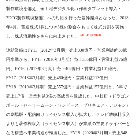
製作環境を備え、全工程デジタル化（作画タブレット導入・
3DCG製作環境整備）への対応を行った基幹拠点となった。2018
年4月、普通株式1株につき3株の割合をもって株式分割を実施
[40]
[41]
[42]
[43]
し、株式流動性をさらに向上させた。
連結業績はFY11（2012年3月期）売上330億円・営業利益約50億
円水準から、FY15（2016年3月期）売上336億円・営業利益76億
円、FY16（2017年3月期）売上407億円・営業利益101億円、
FY17（2018年3月期）売上460億円・営業利益113億円、
FY18（2019年3月期）売上557億円・営業利益157億円と、5年で
売上1.7倍・営業利益3倍の高成長を達成した。中核IP（ドラゴン
ボール・セーラームーン・ワンピース・プリキュア・デジモン）
の劇場版・配信向けライセンス収入が拡大し、テレビ放映料収入
よりも著作権収入（ライセンス収入）が業績の主要ドライバーと
なる構造へ事業構造が転換した。FY19（2020年3月期）売上548