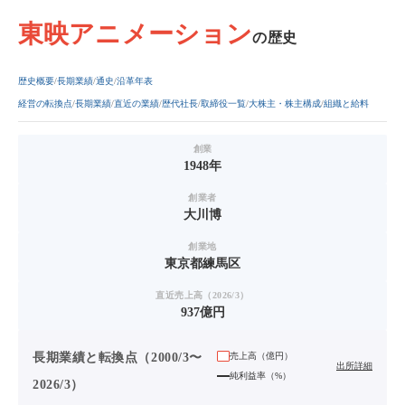
東映アニメーション
の歴史
歴史概要
長期業績
通史
沿革年表
経営の転換点
長期業績
直近の業績
歴代社長
取締役一覧
大株主・株主構成
組織と給料
創業
1948年
創業者
大川博
創業地
東京都練馬区
直近売上高（2026/3）
937億円
長期業績と転換点（2000/3〜
売上高（
億円
）
出所詳細
純利益率（%）
2026/3）