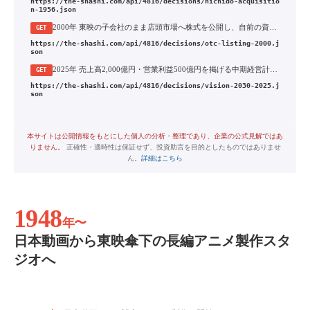
https://the-shashi.com/api/4816/decisions/nichido-acquisitio
n-1956.json
2000年 東映の子会社のまま店頭市場へ株式を公開し、自前の資金調達手段を持つ
GET
https://the-shashi.com/api/4816/decisions/otc-listing-2000.j
son
2025年 売上高2,000億円・営業利益500億円を掲げる中期経営計画「VISION2030」の策定
GET
https://the-shashi.com/api/4816/decisions/vision-2030-2025.j
son
本サイトは公開情報をもとにした個人の分析・整理であり、企業の公式見解ではあ
りません。
正確性・適時性は保証せず、投資助言を目的としたものではありませ
ん。
詳細はこちら
1948
年〜
日本動画から東映傘下の長編アニメ製作スタ
ジオへ