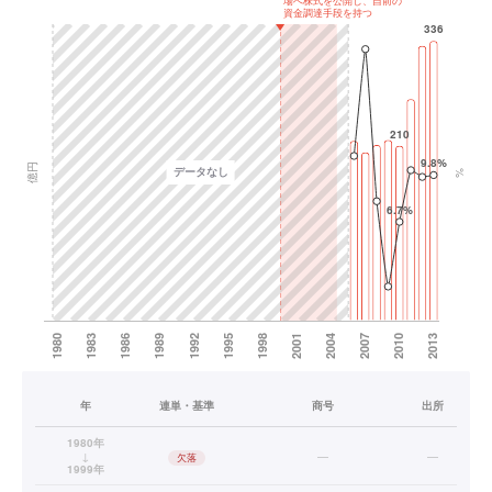
年
連単・基準
商号
出所
1980年
↓
—
—
欠落
1999年