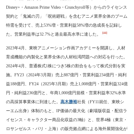
Disney+・Amazon Prime Video・Crunchyroll等）からのライセンス
契約と「鬼滅の刃」「呪術廻戦」を含むアニメ業界全体のブーム
特需を受けて、売上53%増・営業利益58%増の急成長を記録し
[44]
た。営業利益率は32.7%と過去最高水準に達した。
2023年4月、東映アニメーション作画アカデミーを開講し、人材
育成機能の内製化と業界全体の人材枯渇問題への対応を行った。
2024年4月、普通株式1株につき5株の割合をもって株式分割を実
施。FY23（2024年3月期）売上887億円・営業利益234億円・純利
益188億円、FY24（2025年3月期）売上1,008億円・営業利益324億
円・純利益236億円と、年商1,000億円規模・営業利益率32%水準
の高採算事業体に到達した。
高木勝裕
社長（FY11就任、東映シ
ーエム出身）体制のもと、IP価値の最大化（劇場版収益・配信ラ
イセンス・キャラクター商品化収益の3軸）と、世界4極（東京・
ロサンゼルス・パリ・上海）の販売拠点網による海外展開強化が