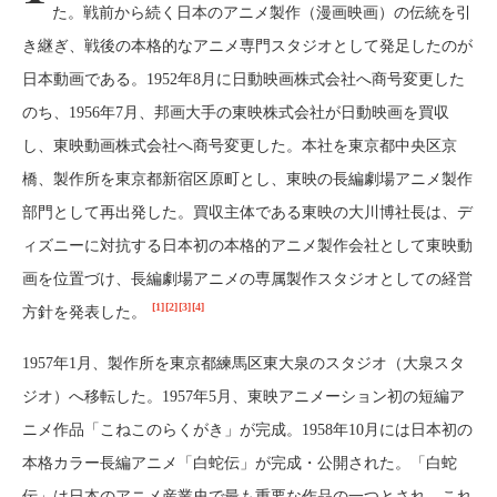
た。戦前から続く日本のアニメ製作（漫画映画）の伝統を引
き継ぎ、戦後の本格的なアニメ専門スタジオとして発足したのが
日本動画である。1952年8月に日動映画株式会社へ商号変更した
のち、1956年7月、邦画大手の東映株式会社が日動映画を買収
し、東映動画株式会社へ商号変更した。本社を東京都中央区京
橋、製作所を東京都新宿区原町とし、東映の長編劇場アニメ製作
部門として再出発した。買収主体である東映の大川博社長は、デ
ィズニーに対抗する日本初の本格的アニメ製作会社として東映動
画を位置づけ、長編劇場アニメの専属製作スタジオとしての経営
[1]
[2]
[3]
[4]
方針を発表した。
1957年1月、製作所を東京都練馬区東大泉のスタジオ（大泉スタ
ジオ）へ移転した。1957年5月、東映アニメーション初の短編ア
ニメ作品「こねこのらくがき」が完成。1958年10月には日本初の
本格カラー長編アニメ「白蛇伝」が完成・公開された。「白蛇
伝」は日本のアニメ産業史で最も重要な作品の一つとされ、これ