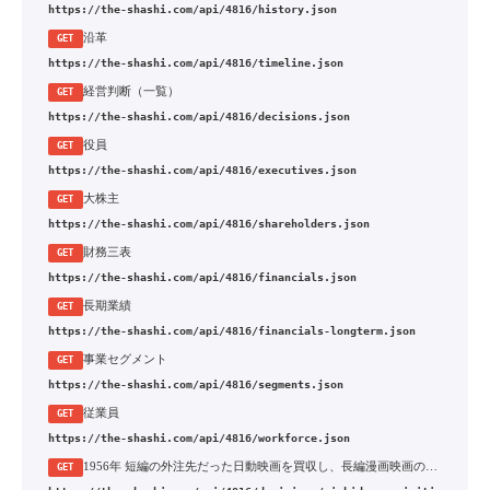
https://the-shashi.com/api/4816/history.json
沿革
GET
https://the-shashi.com/api/4816/timeline.json
経営判断（一覧）
GET
https://the-shashi.com/api/4816/decisions.json
役員
GET
https://the-shashi.com/api/4816/executives.json
大株主
GET
https://the-shashi.com/api/4816/shareholders.json
財務三表
GET
https://the-shashi.com/api/4816/financials.json
長期業績
GET
https://the-shashi.com/api/4816/financials-longterm.json
事業セグメント
GET
https://the-shashi.com/api/4816/segments.json
従業員
GET
https://the-shashi.com/api/4816/workforce.json
1956年 短編の外注先だった日動映画を買収し、長編漫画映画の専属スタジオへ改組
GET