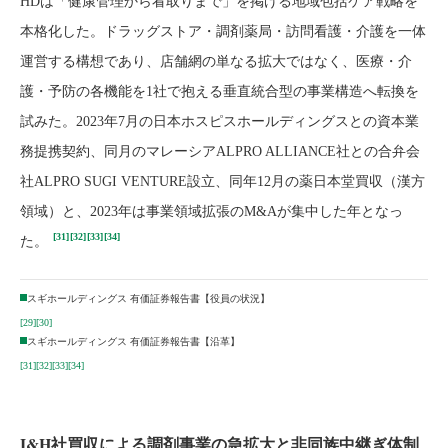
HDは「健康管理から看取りまで」を掲げる地域包括ケア戦略を
本格化した。ドラッグストア・調剤薬局・訪問看護・介護を一体
運営する構想であり、店舗網の単なる拡大ではなく、医療・介
護・予防の各機能を1社で抱える垂直統合型の事業構造へ転換を
試みた。2023年7月の日本ホスピスホールディングスとの資本業
務提携契約、同月のマレーシアALPRO ALLIANCE社との合弁会
社ALPRO SUGI VENTURE設立、同年12月の薬日本堂買収（漢方
領域）と、2023年は事業領域拡張のM&Aが集中した年となっ
[31]
[32]
[33]
[34]
た。
スギホールディングス 有価証券報告書【役員の状況】
[29]
[30]
スギホールディングス 有価証券報告書【沿革】
[31]
[32]
[33]
[34]
I&H社買収による調剤事業の急拡大と非同族中継ぎ体制