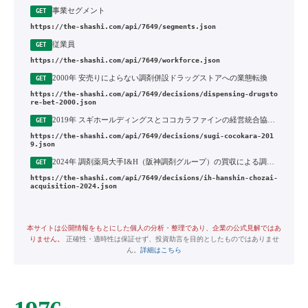
事業セグメント
GET
https://the-shashi.com/api/7649/segments.json
従業員
GET
https://the-shashi.com/api/7649/workforce.json
2000年 安売りによらない調剤併設ドラッグストアへの業態転換
GET
https://the-shashi.com/api/7649/decisions/dispensing-drugsto
re-bet-2000.json
2019年 スギホールディングスとココカラファインの経営統合協議（2019年破談）
GET
https://the-shashi.com/api/7649/decisions/sugi-cocokara-201
9.json
2024年 調剤薬局大手I&H（阪神調剤グループ）の買収による調剤事業の急拡大
GET
https://the-shashi.com/api/7649/decisions/ih-hanshin-chozai-
acquisition-2024.json
本サイトは公開情報をもとにした個人の分析・整理であり、企業の公式見解ではあ
りません。
正確性・適時性は保証せず、投資助言を目的としたものではありませ
ん。
詳細はこちら