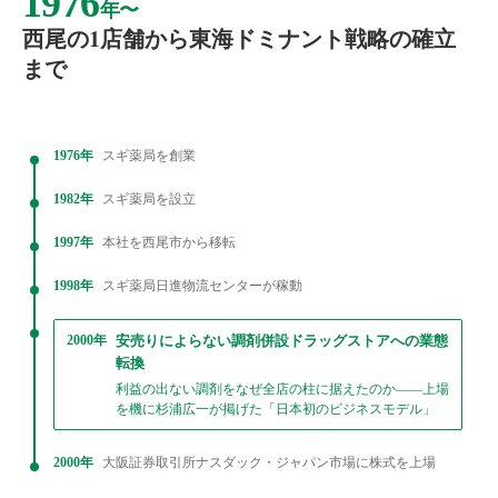
1976
年〜
西尾の1店舗から東海ドミナント戦略の確立
まで
1976年
スギ薬局を創業
1982年
スギ薬局を設立
1997年
本社を西尾市から移転
1998年
スギ薬局日進物流センターが稼動
2000年
安売りによらない調剤併設ドラッグストアへの業態
転換
利益の出ない調剤をなぜ全店の柱に据えたのか——上場
を機に杉浦広一が掲げた「日本初のビジネスモデル」
2000年
大阪証券取引所ナスダック・ジャパン市場に株式を上場