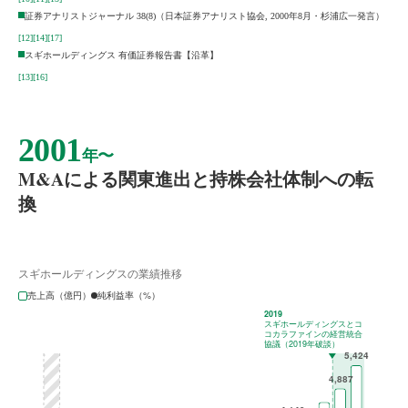
証券アナリストジャーナル 38(8)（日本証券アナリスト協会, 2000年8月・杉浦広一発言）
[12]
[14]
[17]
スギホールディングス 有価証券報告書【沿革】
[13]
[16]
2001
年〜
M&Aによる関東進出と持株会社体制への転
換
スギホールディングスの業績推移
売上高（億円）
純利益率（%）