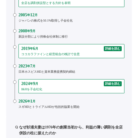
全店を調剤併設型とする方針を表明
2005
12
年
月
ジャパンの株式を50.1%取得し子会社化
2008
9
年
月
新設分割により持株会社体制に移行
2019
6
年
月
詳細を読む
ココカラファインと経営統合の検討で合意
2023
7
年
月
日本ホスピスHDと資本業務提携契約締結
2024
9
年
月
詳細を読む
I&Hを子会社化
2026
1
年
月
スギHDとトライアルHDが包括的協業を開始
Q
なぜ杉浦夫妻は1976年の創業当初から、利益の薄い調剤を全店
併設の柱に据えたのか