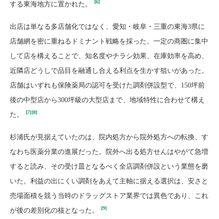
[6]
する東海地方に置かれた。
出店は単なる多店舗化ではなく、愛知・岐阜・三重の東海3県に
店舗網を密に重ねるドミナント戦略を採った。一定の商圏に集中
して店を構えることで、知名度やチラシ効果、在庫効率を高め、
近隣店どうしで品目を融通し合える利点を生かす狙いがあった。
店舗はいずれも保険薬局の認可を受けた調剤併設型で、150坪前
後の中型店から300坪級の大型店まで、地域特性に合わせて構え
[7]
[8]
た。
杉浦氏が見据えていたのは、院内処方から院外処方への転換、す
なわち医薬分業の進展だった。院外へ出る処方せんはやがて急増
すると読み、その受け皿となるべく全店調剤併設という業態を磨
いた。利益の出にくい調剤をあえて主軸に据える選択は、安さと
売場面積を競う当時のドラッグストア業界では異色であり、これ
[9]
が後の差別化の核となった。