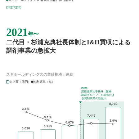
[26]
[27]
[28]
2021
年〜
二代目・杉浦克典社長体制とI&H買収による
調剤事業の急拡大
スギホールディングスの業績推移：連結
売上高（億円）
純利益率（%）