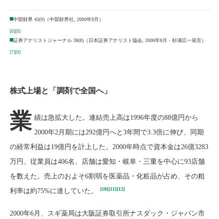
中部財界 43(9)（中部財界社, 2000年9月）
[6]
[8]
証券アナリストジャーナル 38(8)（日本証券アナリスト協会, 2000年8月・杉浦広一発言）
[7]
[9]
株式上場と「調剤で全国へ」
業
績は急拡大した。連結売上高は1996年度の88億円から
2000年2月期には292億円へと3年間で3.3倍に伸び、同期
の経常利益は19億円を計上した。2000年時点で資本金は26億3283
万円、従業員は406名、店舗は愛知・岐阜・三重を中心に93店舗
を数えた。売上のおよそ6割弱を医薬品・化粧品が占め、その粗
[10]
[11]
[12]
利率は約75%に達していた。
2000年6月、スギ薬局は大阪証券取引所ナスダック・ジャパン市