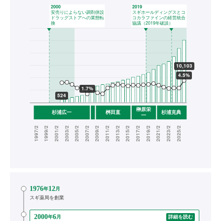
1976
12
年
月
スギ薬局を創業
2000
6
年
月
詳細を読む