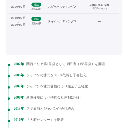
連結
有価証券報告書
2009年2月
スギホールディングス
（
PDFベース
）
JGAAP
2010年2月
連結
↓
スギホールディングス
—
JGAAP
2020年2月
2002年
関西エリア第1号店として瀬田店（155号店）を開設
2005年
ジャパンの株式を50.1%取得し子会社化
2007年
ジャパンを株式交換により完全子会社化
2008年
新設分割により持株会社体制に移行
2013年
スギ薬局とジャパンが会社統合
2016年
「大府センター」を開設