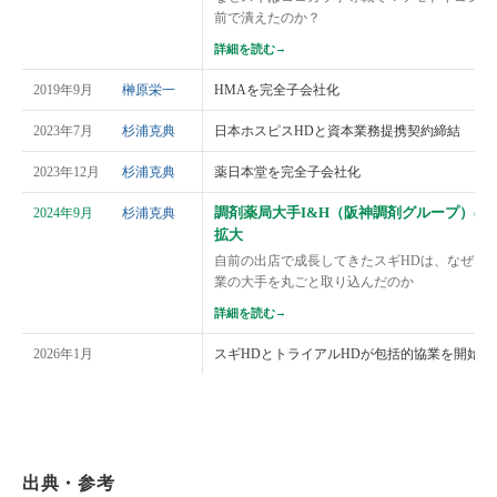
前で潰えたのか？
詳細を読む
→
2019年9月
榊原栄一
HMAを完全子会社化
2023年7月
杉浦克典
日本ホスピスHDと資本業務提携契約締結
2023年12月
杉浦克典
薬日本堂を完全子会社化
調剤薬局大手I&H（阪神調剤グループ）の
2024年9月
杉浦克典
拡大
自前の出店で成長してきたスギHDは、なぜ17
業の大手を丸ごと取り込んだのか
詳細を読む
→
2026年1月
スギHDとトライアルHDが包括的協業を開始
出典・参考