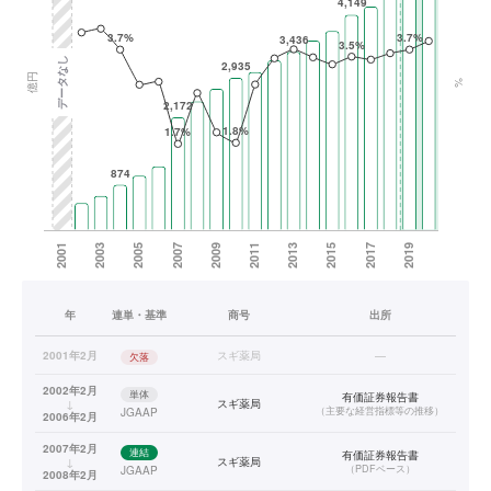
年
連単・基準
商号
出所
2001年2月
スギ薬局
—
欠落
2002年2月
単体
有価証券報告書
↓
スギ薬局
（
主要な経営指標等の推移
）
JGAAP
2006年2月
2007年2月
連結
有価証券報告書
↓
スギ薬局
（
PDFベース
）
JGAAP
2008年2月