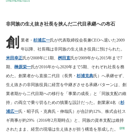
[18]
[19]
[20]
[21]
[22]
非同族の生え抜き社長を挟んだ二代目承継への布石
創
業者・
杉浦広一
氏が代表取締役会長兼CEOへ退いた2009
年以降、社長職は非同族の生え抜き役員に預けられた。
米田幸正
氏が2008年に1期、
桝田直
氏が2009年から2015年まで7
期、
榊原栄一
氏が2016年から2020年まで5期、それぞれ社長を務
めた。創業者から直接二代目（長男・
杉浦克典
氏）へ承継せず、
生え抜きの非同族役員に経営を中継ぎさせる承継パターンは、創
業者期から二代目期への移行を「事業の成長」と「同族支配の維
持」の両立で乗り切るための慎重な設計だった。創業家4名（
杉
浦広一
氏・昭子氏・克典氏・伸哉氏）が合計約12%、株式会社ス
ギ商事が約29%（2016年2月期時点）と、同族の資本支配は維持
[23]
されたまま、経営の現場は生え抜きが担う構造を形成した。