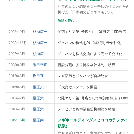
利益の出ない調剤をなぜ全店の柱に据えたのか
掲げた「日本初のビジネスモデル」
詳細を読む
→
2002年9月
杉浦広一
関西エリア第1号店として瀬田店（155号店）を
2005年12月
杉浦広一
ジャパンの株式を50.1%取得し子会社化
2007年3月
杉浦広一
ジャパンを株式交換により完全子会社化
2008年9月
米田幸正
新設分割により持株会社体制に移行
2013年3月
桝田直
スギ薬局とジャパンが会社統合
2016年8月
榊原栄一
「大府センター」を開設
2017年2月
榊原栄一
北陸エリア第1号店として敦賀櫛林店（1189号
2018年3月
榊原栄一
メドピアと資本業務提携契約を締結
スギホールディングスとココカラファインの
2019年6月
榊原栄一
破談）
なぜスギはココカラ争奪戦でマツモトキヨシに