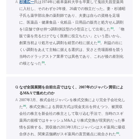
A
杉浦広一
氏は1974年に岐阜薬科大学を卒業して鬼頭天昌堂薬局
に入社し、そのわずか2年後、26歳での独立だった。妻・杉浦昭
子氏も薬学部出身の薬剤師であり、夫妻は自らの資格を足場
に、医薬品・健康食品・化粧品・日用品の販売と処方せん調剤
[1]
を1店舗で併せ持つ調剤併設型の小型店として出発した
。「物
販で薬を売るだけでなく医療に役立ちたい」という思いから、
[2]
創業当初より処方せん調剤を経営の柱に据えた
。利益の出に
くい調剤をあえて主軸に据える選択は、安さと売場面積を競う
当時のドラッグストア業界では異色であり、これが後の差別化
[3]
の核となった
。
Q
なぜ全国展開を自前出店ではなく、2007年のジャパン買収によ
るM&Aで進めたのか
A
2007年3月、株式会社ジャパンを株式交換により完全子会社化し
[4]
た
。株式交換による買収方式は現金支出を抑えつつ、被買収
会社の株主を新会社の株主として取り込む手法で、当時のスギ
薬局の規模ではキャッシュM&Aより株式交換が現実的だった事
情を反映する。買収後の2013年3月にジャパンはスギ薬局に吸収
[5]
合併され、関東店舗網がスギ薬局の直営拠点に統合された
。