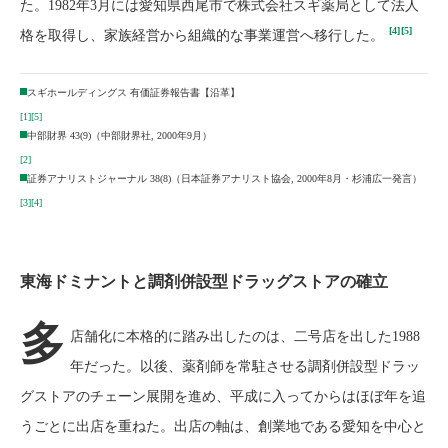
た。1982年3月には愛知県西尾市で株式会社スギ薬局として法人
[4]
[5]
格を取得し、家族経営から組織的な事業運営へ移行した。
スギホールディングス 有価証券報告書【沿革】
[1]
[5]
中部財界 43(9)（中部財界社, 2000年9月）
[2]
証券アナリストジャーナル 38(8)（日本証券アナリスト協会, 2000年8月・杉浦広一発言）
[3]
[4]
東海ドミナントと調剤併設型ドラッグストアの確立
多
店舗化に本格的に踏み出したのは、二号店を出した1988
年だった。以後、薬剤師を常駐させる調剤併設型ドラッ
グストアのチェーン展開を進め、平成に入ってからはほぼ年を追
うごとに出店を重ねた。出店の軸は、創業地である愛知を中心と