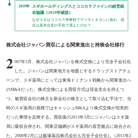
2019年
スギホールディングスとココカラファインの経営統
合協議（2019年破談）
なぜスギはココカラ争奪戦でマツモトキヨシに敗れ、統
合は基本合意の手前で潰えたのか？
株式会社ジャパン買収による関東進出と持株会社移行
2
007年3月、株式会社ジャパンを株式交換により完全子会社化
した。ジャパンは関東地方を地盤とするドラッグストアチェ
ーンで、スギ薬局にとっては東海ドミナント戦略から関東進出へ
のM&Aだった。株式交換による買収方式は現金支出を抑えつ
つ、被買収会社の株主を新会社の株主として取り込む手法で、当
時のスギ薬局の規模ではキャッシュM&Aより株式交換が現実的
だった事情を反映する。買収後の2013年3月にジャパンはスギ薬
局に吸収合併され、関東店舗網がスギ薬局の直営拠点に統合され
た。2008年2月には飯塚薬品株式会社も完全子会社化し（2011年2