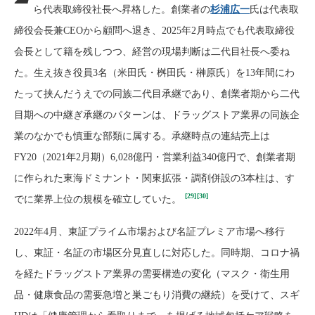
ら代表取締役社長へ昇格した。創業者の
杉浦広一
氏は代表取
締役会長兼CEOから顧問へ退き、2025年2月時点でも代表取締役
会長として籍を残しつつ、経営の現場判断は二代目社長へ委ね
た。生え抜き役員3名（米田氏・桝田氏・榊原氏）を13年間にわ
たって挟んだうえでの同族二代目承継であり、創業者期から二代
目期への中継ぎ承継のパターンは、ドラッグストア業界の同族企
業のなかでも慎重な部類に属する。承継時点の連結売上は
FY20（2021年2月期）6,028億円・営業利益340億円で、創業者期
に作られた東海ドミナント・関東拡張・調剤併設の3本柱は、す
[29]
[30]
でに業界上位の規模を確立していた。
2022年4月、東証プライム市場および名証プレミア市場へ移行
し、東証・名証の市場区分見直しに対応した。同時期、コロナ禍
を経たドラッグストア業界の需要構造の変化（マスク・衛生用
品・健康食品の需要急増と巣ごもり消費の継続）を受けて、スギ