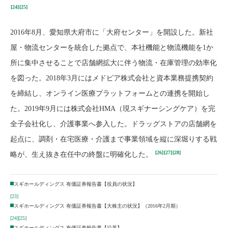
[24]
[25]
2016年8月、愛知県大府市に「大府センター」を開設した。新社
屋・物流センターを統合した拠点で、本社機能と物流機能を1か
所に集中させることで店舗網拡大に伴う物流・在庫管理の効率化
を図った。2018年3月にはメドピア株式会社と資本業務提携契約
を締結し、オンライン医療プラットフォームとの連携を開始し
た。2019年9月には株式会社HMA（現スギナーシングケア）を完
全子会社化し、介護事業へ参入した。ドラッグストアの店舗網を
起点に、調剤・在宅医療・介護まで事業領域を縦に深堀りする戦
[26]
[27]
[28]
略が、生え抜き在任中の終盤に明確化した。
スギホールディングス 有価証券報告書【役員の状況】
[23]
スギホールディングス 有価証券報告書【大株主の状況】（2016年2月期）
[24]
[25]
スギホールディングス 有価証券報告書【沿革】