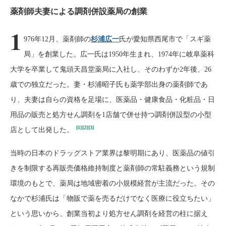
薬剤師夫妻による調剤併設薬局の創業
1
976年12月、薬剤師の
杉浦広一
氏が愛知県西尾市で「スギ薬
局」を創業した。広一氏は1950年生まれ、1974年に岐阜薬科
大学を卒業して鬼頭天昌堂薬局に入社し、そのわずか2年後、26
歳での独立だった。妻・杉浦昭子氏も薬学部出身の薬剤師であ
り、夫妻は自らの資格を足場に、医薬品・健康食品・化粧品・日
用品の販売と処方せん調剤を1店舗で併せ持つ調剤併設型の小型
[1]
[2]
[3]
店として出発した。
当時の日本のドラッグストア業界は黎明期にあり、医薬品の値引
きを制限する再販売価格維持制度と薬剤師の常駐義務という規制
環境のもとで、薬局は地域密着の小規模経営が主流だった。その
なかで杉浦氏は「物販で薬を売るだけでなく医療に役立ちたい」
という思いから、創業当初より処方せん調剤を経営の柱に据え