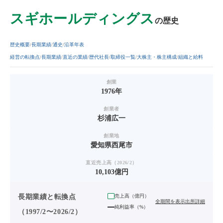
スギホールディングス
の歴史
歴史概要
長期業績
通史
沿革年表
経営の転換点
長期業績
直近の業績
歴代社長
取締役一覧
大株主・株主構成
組織と給料
創業
1976年
創業者
杉浦広一
創業地
愛知県西尾市
直近売上高（2026/2）
10,103億円
長期業績と転換点
売上高（
億円
）
全期間を表示
出所詳細
純利益率（%）
（1997/2〜2026/2）