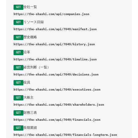
全社一覧
GET
https://the-shashi.com/api/companies.json
リソース目録
GET
https://the-shashi.com/api/7649/manifest.json
歴史概略
GET
https://the-shashi.com/api/7649/history.json
沿革
GET
https://the-shashi.com/api/7649/timeline.json
経営判断（一覧）
GET
https://the-shashi.com/api/7649/decisions.json
役員
GET
https://the-shashi.com/api/7649/executives.json
大株主
GET
https://the-shashi.com/api/7649/shareholders.json
財務三表
GET
https://the-shashi.com/api/7649/financials.json
長期業績
GET
https://the-shashi.com/api/7649/financials-longterm.json