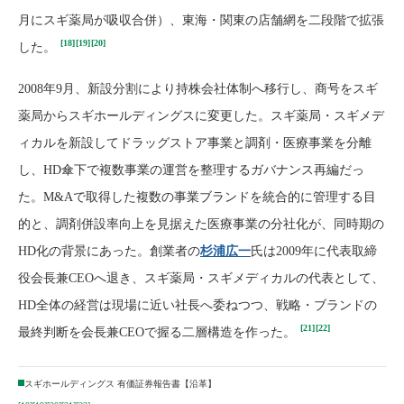
月にスギ薬局が吸収合併）、東海・関東の店舗網を二段階で拡張
[18]
[19]
[20]
した。
2008年9月、新設分割により持株会社体制へ移行し、商号をスギ
薬局からスギホールディングスに変更した。スギ薬局・スギメデ
ィカルを新設してドラッグストア事業と調剤・医療事業を分離
し、HD傘下で複数事業の運営を整理するガバナンス再編だっ
た。M&Aで取得した複数の事業ブランドを統合的に管理する目
的と、調剤併設率向上を見据えた医療事業の分社化が、同時期の
HD化の背景にあった。創業者の
杉浦広一
氏は2009年に代表取締
役会長兼CEOへ退き、スギ薬局・スギメディカルの代表として、
HD全体の経営は現場に近い社長へ委ねつつ、戦略・ブランドの
[21]
[22]
最終判断を会長兼CEOで握る二層構造を作った。
スギホールディングス 有価証券報告書【沿革】