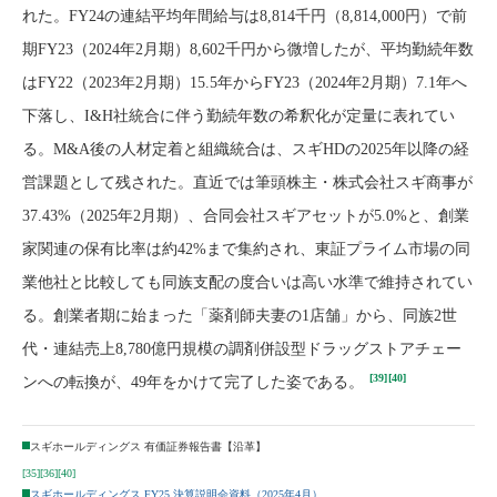
れた。FY24の連結平均年間給与は8,814千円（8,814,000円）で前
期FY23（2024年2月期）8,602千円から微増したが、平均勤続年数
はFY22（2023年2月期）15.5年からFY23（2024年2月期）7.1年へ
下落し、I&H社統合に伴う勤続年数の希釈化が定量に表れてい
る。M&A後の人材定着と組織統合は、スギHDの2025年以降の経
営課題として残された。直近では筆頭株主・株式会社スギ商事が
37.43%（2025年2月期）、合同会社スギアセットが5.0%と、創業
家関連の保有比率は約42%まで集約され、東証プライム市場の同
業他社と比較しても同族支配の度合いは高い水準で維持されてい
る。創業者期に始まった「薬剤師夫妻の1店舗」から、同族2世
代・連結売上8,780億円規模の調剤併設型ドラッグストアチェー
[39]
[40]
ンへの転換が、49年をかけて完了した姿である。
スギホールディングス 有価証券報告書【沿革】
[35]
[36]
[40]
スギホールディングス FY25 決算説明会資料（2025年4月）