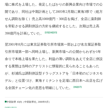
場に株式を上場した。発足したばかりの新興企業向け市場での公
開であり、同社は中期計画として2005年2月期に東海3県で（処方
せん調剤を除く）売上高1000億円・300店を掲げ、全店に薬剤師
を常駐させる調剤併設の方針を継続するとした。次期は売上高
[13]
[14]
[15]
390億円を計画していた。
翌2001年8月には東京証券取引所市場第一部および名古屋証券取
引所市場第一部へ同時上場し、新興市場への公開からわずか1年
余りで本格上場を果たした。利益の薄い調剤をあえて全店に併設
する業態は当時のアナリストに懐疑的に見られることもあった
が、杉浦氏は調剤併設型ドラッグストアを「日本初のビジネスモ
デル」と位置づけ、東海ドミナントを足場に西日本へ出店を広げ
[16]
[17]
る全国チェーン化の意思を明確にしていた。
中部財界 43(9)（中部財界社, 2000年9月）
[10]
[11]
[15]