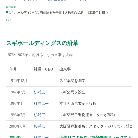
[37]
[38]
スギホールディングス 有価証券報告書【大株主の状況】（2025年2月期）
[39]
スギホールディングスの沿革
1976〜2026年における主な出来事を抜粋
年月
社長・CEO
出来事
1976年12月
スギ薬局を創業
1982年3月
杉浦広一
スギ薬局を設立
1997年1月
杉浦広一
本社を西尾市から移転
1998年7月
杉浦広一
スギ薬局日進物流センターが稼動
2000年6月
杉浦広一
大阪証券取引所ナスダック・ジャパン市場に株
安売りによらない調剤併設ドラッグストア
2000年6月
杉浦広一