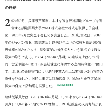
の終結
2
024年9月、兵庫県芦屋市に本社を置き阪神調剤グループを運
営する調剤薬局大手のI&H株式会社の株式を取得し子会社
化、2025年2月に完全子会社化を完遂した。I&H社買収は、2007
年のジャパン買収（関東進出）以来17年ぶりの取得対価約800億
円規模のM&Aであり、調剤事業の拠点拡大という観点では過去
最大の取引である。FY24（2025年2月期）の連結売上は8,780億
円・営業利益426億円・親会社株主に帰属する当期純利益257億円
で、I&H社の連結寄与により調剤事業の売上は前期比+24.9%増の
急伸を記録した。同時に出店は計20店舗で、M&Aと既存店舗網
[35]
[36]
[37]
[38]
拡大の併走で店舗網を拡張した。
連結従業員数はFY20（2021年2月期）6,710名からFY24（2025年2
月期）11,820名へ4期で76.1%増加し、I&H社統合の人員寄与が表