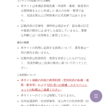
コンテンツの位置づけと正確性
本サイトは有価証券報告書・IR資料・書籍・報道等の
公開情報をもとに作成した 個人の分析・整理であ
り、当該企業および関係者の公式見解ではありませ
ん。
記載内容の正確性・適時性は保証せず、提出後の訂正
や最新の開示には 必ずしも追従していません。重要
な判断には一次情報をご参照ください。
責任の範囲
本サイトの利用に起因する損害について、運営者は一
切の責任を負いません。
記載内容は投資助言・推奨を目的としたものではな
く、 投資判断はご自身の責任に基づいて行ってくだ
さい。
二次利用について
本サイト掲載の内容の商用利用（営利目的の転載・複
製・配布等）および
SNS 等への画像・スクリーンシ
ョットの転載はご遠慮ください
。
本サイトへのリンクは制限しておりません。
社内会議資料・社内研修等、法人内での社内利用（社
外への再配布を伴わないもの）は制限しておりませ