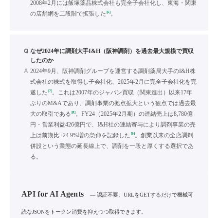
2008年2月には飯塚薬品株式会社も完全子会社化し、東海・関東
[6]
の店舗網を二段階で拡張した
。
Q
なぜ2024年に調剤大手I&H（阪神調剤）を過去最大規模で買収
したのか
A
2024年9月、阪神調剤グループを運営する調剤薬局大手のI&H株
式会社の株式を取得し子会社化、2025年2月に完全子会社化を完
[7]
遂した
。これは2007年のジャパン買収（関東進出）以来17年
ぶりのM&Aであり、調剤事業の拠点拡大という観点では過去最
[8]
大の取引である
。FY24（2025年2月期）の連結売上は8,780億
円・営業利益426億円で、I&H社の連結寄与により調剤事業の売
[9]
上は前期比+24.9%増の急伸を記録した
。創業以来の全店調剤
併設という業態の延長線上で、調剤を一段と厚くする選択であ
る。
API for AI Agents
— 認証不要、URLをGETするだけで機械可
読なJSONをトークン消費を抑えつつ取得できます。