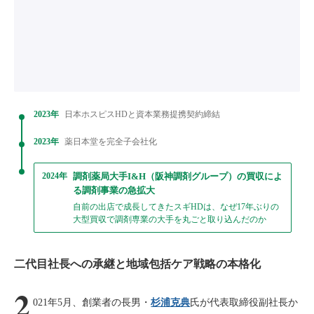
2023年
日本ホスピスHDと資本業務提携契約締結
2023年
薬日本堂を完全子会社化
2024年
調剤薬局大手I&H（阪神調剤グループ）の買収によ
る調剤事業の急拡大
自前の出店で成長してきたスギHDは、なぜ17年ぶりの
大型買収で調剤専業の大手を丸ごと取り込んだのか
二代目社長への承継と地域包括ケア戦略の本格化
2
021年5月、創業者の長男・
杉浦克典
氏が代表取締役副社長か