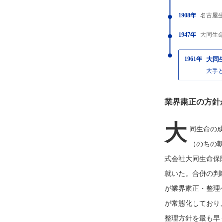
1908年
名古屋
1947年
大同生
1961年
大同
大手
業界粛正の方針
大
同生命の成
（のちの
式会社大同生命保
就いた。合併の判
が業界粛正・整理
が常態化しており
整理方針を最も早