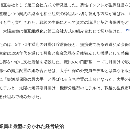
相互会社として第二会社方式で新発足した。悪性インフレが生保経営を
整理しつつ契約の継承を相互組織の枠組みへ切り替える方法が選ばれ、
りも早く実行された。戦後の生保にとって資本の論理と契約者保護をど
[9]
、太陽生命は相互組織化と第二会社方式の組み合わせで切り抜けた。
たのは、5年・3年満期の月掛け貯蓄保険と、提携先である鉄道弘済会保
生命は1950年代を通じて募集と集金業務を分離独立した機構として整備
都心部を中心に支社店舗を増設した。庶民の小口貯蓄ニーズに月掛けで応
部への拠点配置の組み合わせは、大手生保の外交員モデルとは異なる販
に「短満期保険の最大手」と呼ばれる立ち位置の土台となった。大手の
モデルと、太陽の短満期月掛け・機構分離型のモデルは、戦後の生保市
る仕組みで棲み分けた。
業員出身型に分かれた経営統治