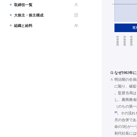
取締役一覧
大株主・株主構成
組織と給料
Q
なぜ1902
A
明治期の生保
に陥り、破綻
。監督当局は
し、農商務省
（のちの第一
[2]
。その流れを
月の合併であ
命の3社が一
初代社長には