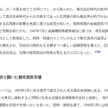
伝』の「小異を捨てて大同につく」から取られた。株式会社時代の前半
して真宗生命時代からの大株主であった広岡家の持ち株比率が約75%を
する広岡家の影響を色濃く受ける経営が続いた。昭和初期の金融恐慌で
ど苦難を経たのち、1947年7月に金融機関再建整備法に基づき、相互組
社として新発足した。戦時・戦後のインフレのもとで株主資本の論理よ
が優先され、旧会社の契約を引き継ぎつつ新しい組織形態を選んだ。広
[7]
[8]
互会社化は、以降の経営統治の性格を変える入り口になった。
切り開いた都市庶民市場
ーツは、1893年5月に名古屋市で創立された名古屋生命保険にある。190
社を東京に移転すると同時に社名を太陽生命保険株式会社と改称し、地
展開を目指す生保へかじを切った。戦時・敗戦を経て、1948年2月には