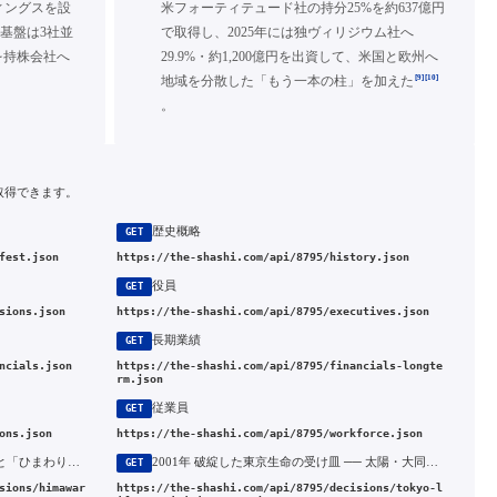
ィングスを設
米フォーティテュード社の持分25%を約637億円
基盤は3社並
で取得し、2025年には独ヴィリジウム社へ
を持株会社へ
29.9%・約1,200億円を出資して、米国と欧州へ
[9]
[10]
地域を分散した「もう一本の柱」を加えた
。
取得できます。
歴史概略
GET
fest.json
https://the-shashi.com/api/8795/history.json
役員
GET
sions.json
https://the-shashi.com/api/8795/executives.json
長期業績
GET
ncials.json
https://the-shashi.com/api/8795/financials-longte
rm.json
従業員
GET
ons.json
https://the-shashi.com/api/8795/workforce.json
1968年 太陽生命の家庭市場への特化と「ひまわり」多品種化
2001年 破綻した東京生命の受け皿 ── 太陽・大同が引き受けたT&Dフィナンシャル生命の源流
GET
sions/himawar
https://the-shashi.com/api/8795/decisions/tokyo-l