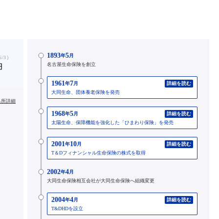
1893
5
年
月
/3）
名古屋生命保険を創立
円
1961
7
年
月
詳細を読む
大同生命、団体養老保険を発売
出所詳細
1968
5
年
月
詳細を読む
太陽生命、保障機能を強化した「ひまわり保険」を発売
2001
10
年
月
詳細を読む
T＆Dフィナンシャル生命保険の株式を取得
2002
4
年
月
大同生命保険相互会社が大同生命保険へ組織変更
2004
4
年
月
詳細を読む
T&DHDを設立