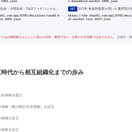
-1961.json
i-household-market-1968.json
2004年 太陽生命・大同生命・T&Dフィナンシャル生命の経営統合とT&Dホールディングス発足（2004年成立）
GET
shi.com/api/8795/decisions/tandd-h
https://the-shashi.com/api/8795/deci
on-2004.json
al-market-loss-2023.json
イトは公開情報をもとにした個人の分析・整理であり、企業の公式見解ではありません。
正確性・適
立時代から相互組織化までの歩み
生命保険を創立
命保険（後の朝日生命保険）を設立
命保険を設立
命保険を設立