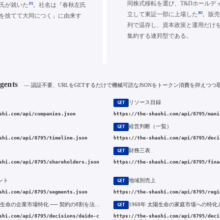
同株式移転を選び、T&Dホールデ
[3]
氏が就いた
。社名は『春秋左氏
[6]
立して東証一部に上場した
。販売
を捨てて大同につく」に由来す
列で温存し、資本政策と運用だけ
集約する連邦型である。
Agents
— 認証不要、URLをGETするだけで機械可読なJSONをトークン消費を抑えつつ
リソース目録
GET
shi.com/api/companies.json
https://the-shashi.com/api/8795/mani
経営判断（一覧）
GET
shi.com/api/8795/timeline.json
https://the-shashi.com/api/8795/deci
財務三表
GET
shi.com/api/8795/shareholders.json
https://the-shashi.com/api/8795/fina
ント
地域別売上
GET
shi.com/api/8795/segments.json
https://the-shashi.com/api/8795/regi
1961年 大同生命の企業市場特化 ── 契約の8割を法人に集めた中堅生保の一点集中
GET
shi.com/api/8795/decisions/daido-c
https://the-shashi.com/api/8795/deci