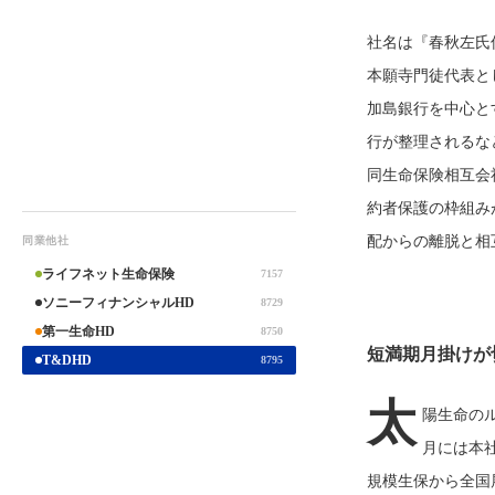
社名は『春秋左氏
本願寺門徒代表と
加島銀行を中心と
行が整理されるな
同生命保険相互会
約者保護の枠組み
配からの離脱と相
同業他社
ライフネット生命保険
7157
ソニーフィナンシャルHD
8729
第一生命HD
8750
短満期月掛けが
T&DHD
8795
太
陽生命のル
月には本
規模生保から全国