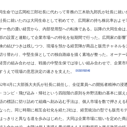
、大同生命では広岡松三郎社長に代わって常務の三木助九郎氏が社長に就い
社長に就いたのは大同生命として初めてで、広岡家の持ち株比率およそ7
ナー色の濃い経営から、内部登用型への転換である。以降の大同生命は
部の設置と連動して企業市場への特化を短期間で行った。広岡家の影響
険の結びつきは残しつつ、現場を預かる経営陣が商品と販売チャネルを
切り替わり、中堅生保としての独自路線を描く素地が整った。オーナー
経営の組み合わせは、戦後の中堅生保では珍しい組み合わせで、企業市
[12]
[13]
[14]
すうえで現場の意思決定の速さを支えた。
962年4月に大部孫大夫氏が社長に就任し、全従業員への開拓者精神の浸
・コンビ・飛び込み・帰社という四段階の原則を外野活動の基本に据え
語の標語に切り詰めて組織へ刻み込む手法は、個人市場を数で押さえる
なった。同じ時期に相互会社化を経た2社は、経営統治の型でも販売モ
はっきりと異なる道を歩みはじめた。大同は企業市場に狙いを定めた商