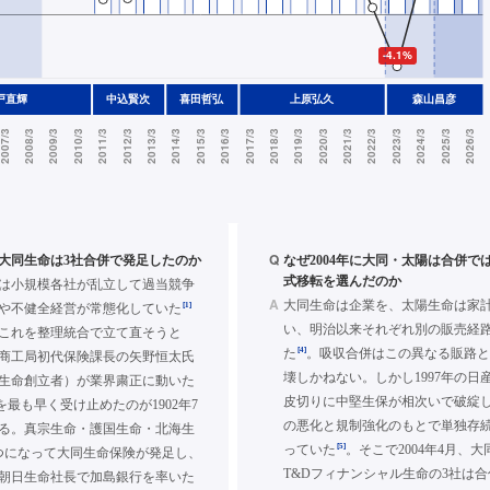
Q
年に大同生命は3社合併で発足したのか
なぜ2004年に大同・太陽は合併で
式移転を選んだのか
は小規模各社が乱立して過当競争
A
大同生命は企業を、太陽生命は家
[1]
や不健全経営が常態化していた
い、明治以来それぞれ別の販売経
これを整理統合で立て直そうと
[4]
た
。吸収合併はこの異なる販路
商工局初代保険課長の矢野恒太氏
壊しかねない。しかし1997年の日
生命創立者）が業界粛正に動いた
皮切りに中堅生保が相次いで破綻
最も早く受け止めたのが1902年7
の悪化と規制強化のもとで単独存
る。真宗生命・護国生命・北海生
[5]
っていた
。そこで2004年4月、
つになって大同生命保険が発足し、
T&Dフィナンシャル生命の3社は
朝日生命社長で加島銀行を率いた