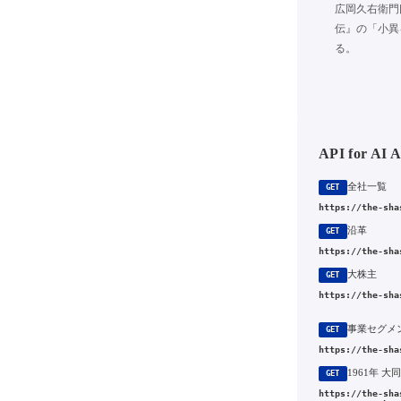
広岡久右衛門
伝』の「小異
る。
API for AI 
全社一覧
GET
https://the-sha
沿革
GET
https://the-sha
大株主
GET
https://the-sha
事業セグメ
GET
https://the-sha
GET
https://the-sha