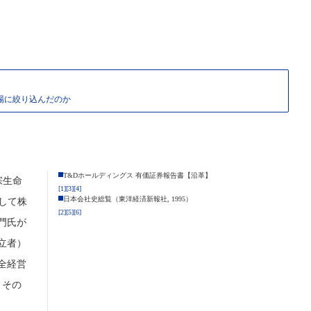
場に絞り込んだのか
T&Dホールディングス 有価証券報告書【沿革】
宗生命
[1]
[3]
[4]
日本会社史総覧（東洋経済新報社, 1995）
して株
[2]
[5]
[6]
門氏が
立者）
全経営
、その