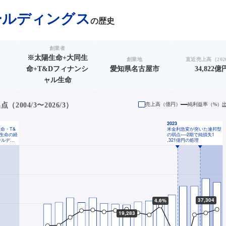
ールディングス
の歴史
創業者
※太陽生命+大同生
創業地
直近売上高（2026
命+T&Dフィナンシ
愛知県名古屋市
34,822億
ャル生命
2004/3〜2026/3）
売上高（
億円
）
純利益率（%）