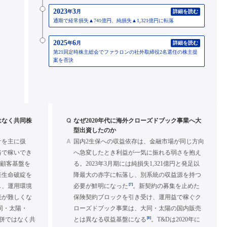
2023
3
年
月
詳細を読む
通期で経常損失▲741億円、純損失▲1,321億円に転落
2025
6
年
月
詳細を読む
第21回定時株主総会でファラロンの社外取締役2名選任の株主提
案を否決
Q
はなく共同株
なぜ2020年代に海外クローズドブック事業へ大
型出資したのか
A
計を主に扱
国内2生保への収益依存は、金融市場が同じ方向
路で稼いでき
へ急変したとき利益が一気に振れる弱さを抱え
と顧客基盤を
る。2023年3月期には純損失1,321億円と発足以
産生命破綻を
降最大の赤字に転落し、別系統の収益源を持つ
[7]
し、運用環境
必要が鮮明になった
。新契約の募集を止めた
続が難しくな
保険契約ブロックを引き受け、運用益で稼ぐク
大同・太陽・
ローズドブック事業は、大同・太陽の国内販売
[8]
合併ではなく共
とは異なる収益基盤になる
。T&Dは2020年に