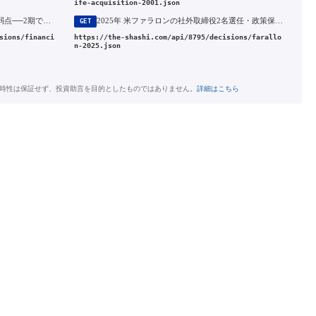
ife-acquisition-2001.json
2023年 米金利急変が突いた連邦型の弱点──2期で純損失1,321億円の処理
2025年 米ファラロンの社外取締役2名選任・政策保有株売却の株主提案とT&Dの全議案否決
GET
sions/financi
https://the-shashi.com/api/8795/decisions/farallo
n-2025.json
時性は保証せず、投資助言を目的としたものではありません。
詳細はこちら