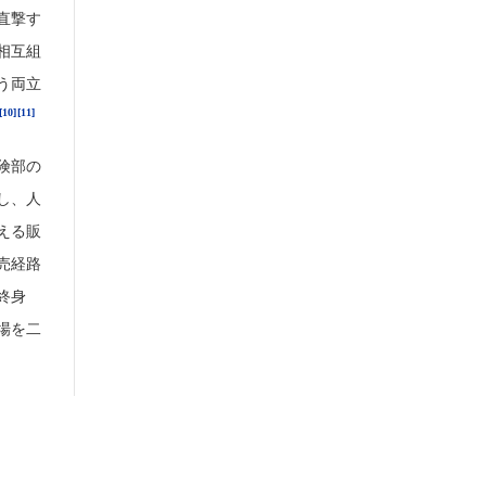
直撃す
相互組
う両立
[10]
[11]
険部の
し、人
える販
売経路
終身
場を二