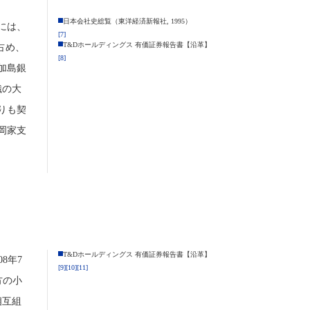
日本会社史総覧（東洋経済新報社, 1995）
には、
[7]
T&Dホールディングス 有価証券報告書【沿革】
占め、
[8]
加島銀
織の大
りも契
岡家支
T&Dホールディングス 有価証券報告書【沿革】
8年7
[9]
[10]
[11]
方の小
相互組