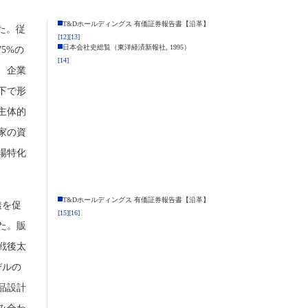
T&Dホールディングス 有価証券報告書【沿革】
た。従
[12]
[13]
日本会社史総覧（東洋経済新報社, 1995）
5%の
[14]
、企業
下で形
主体的
家の資
場特化
T&Dホールディングス 有価証券報告書【沿革】
透を促
[15]
[16]
た。販
戦後太
デルの
品設計