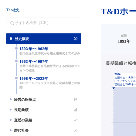
T&Dホ
The社史
創業
歴史概要
1893年
1893
年〜
1962
年
明治生保乱立時代から相互組織化までの歩み
1963
年〜
1997
年
長期業績と転換点（
企業市場特化と多品種販売による独自ポジシ
ョンの確立
1998
年〜
2022
年
T&Dホールディングス発足と金融市場との格
闘
経営の転換点
長期業績
直近の業績
歴代社長