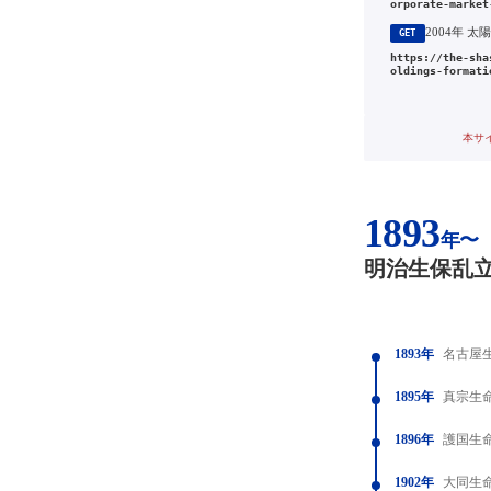
orporate-market
GET
https://the-sha
oldings-formati
本サ
1893
年〜
明治生保乱
1893年
名古屋
1895年
真宗生
1896年
護国生
1902年
大同生