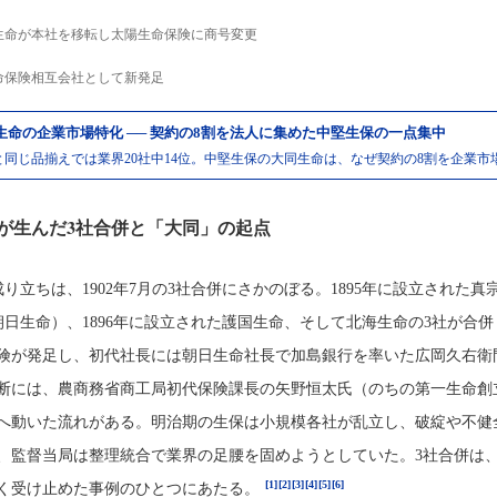
生命が本社を移転し太陽生命保険に商号変更
命保険相互会社として新発足
生命の企業市場特化 ── 契約の8割を法人に集めた中堅生保の一点集中
と同じ品揃えでは業界20社中14位。中堅生保の大同生命は、なぜ契約の8割を企業市
が生んだ3社合併と「大同」の起点
り立ちは、1902年7月の3社合併にさかのぼる。1895年に設立された真
朝日生命）、1896年に設立された護国生命、そして北海生命の3社が合併
険が発足し、初代社長には朝日生命社長で加島銀行を率いた広岡久右衛
断には、農商務省商工局初代保険課長の矢野恒太氏（のちの第一生命創
へ動いた流れがある。明治期の生保は小規模各社が乱立し、破綻や不健
、監督当局は整理統合で業界の足腰を固めようとしていた。3社合併は
[1]
[2]
[3]
[4]
[5]
[6]
く受け止めた事例のひとつにあたる。