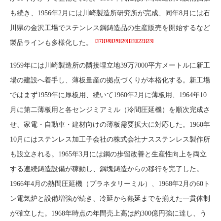
も続き、1956年2月には川崎製造所研究所が完成、同年8月には石
川県の金沢工場でステンレス鋼鋳造品の生産販売を開始するなど
[17]
[18]
[19]
[20]
[21]
[22]
[23]
製品ラインも多様化した。
1959年には川崎製造所の隣接埋立地39万7000平方メートルに新工
場の建設へ着手し、薄板量産の拠点づくりが本格化する。新工場
ではまず1959年に厚板用、続いて1960年2月に薄板用、1964年10
月に第二薄板用と各センジミアミル（冷間圧延機）を順次完成さ
せ、家電・自動車・建材向けの薄板需要拡大に対応した。1960年
10月にはステンレス加工子会社の株式会社ナスステンレス製作所
も設立される。1965年3月には鋼の歩留改善と生産性向上を両立
する連続鋳造設備が稼動し、鋼塊鋳造からの移行を完了した。
1966年4月の熱間圧延機（プラネタリーミル）、1968年2月の60ト
ン電気炉と設備増強が続き、冷延から熱延までを揃えた一貫体制
が確立した。1968年時点の年間売上高は約300億円強に達し、う