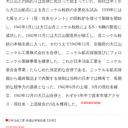
大江山との関わりは合併に先立って始まっていた。同社は早くか
ら大江山鉱石による含ニッケル粒鉄の企業化を試み、1939年には
七尾セメント（現・住友セメント）の回転炉を借りて製錬を開始
し、1941年1月には大江山含ニッケル粒鉄によるN・K鋼の製造に
成功した。1942年11月には大江山製造所が竣工し、含ニッケル粒
鉄の本格生産に入った。そのうえで1943年12月、京都府の大江山
ニッケル工業株式会社を合併し、ニッケル鉱石採掘並びにフェロ
ニッケル製錬事業を継承した。これが日本冶金工業を「ニッケル
基合金専業」たらしめた決定的な合併である。ニッケルを鉱石採
掘から最終製品まで内製する体制は当時の日本では稀有で、長期
的な競争力の源泉となった。1942年6月の上場、9月の現社名確
立、1943年12月の大江山合併と、わずか1年半で資本市場アクセ
[13]
[14]
[15]
[16]
ス・現社名・上流統合の3点を獲得した。
日本冶金工業 有価証券報告書【沿革】
[11]
[12]
[15]
[16]