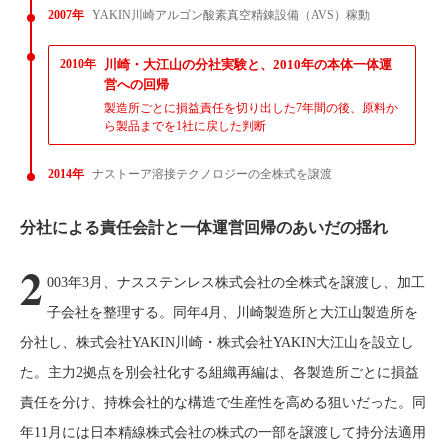
2007年
YAKIN川崎アルゴン酸素真空精錬設備（AVS）稼動
2010年
川崎・大江山の分社実験と、2010年の本体一体運
営への回帰
製造所ごとに損益責任を切り出した7年間の後、原料か
ら製品までを1社に戻した判断
2014年
ナストーア溶接テクノロジーの全株式を譲渡
分社による責任会計と一体運営回帰のあいだの揺れ
2
003年3月、ナスステンレス株式会社の全株式を譲渡し、加工
子会社を整理する。同年4月、川崎製造所と大江山製造所を
分社し、株式会社YAKIN川崎・株式会社YAKIN大江山を設立し
た。主力2拠点を別会社化する組織再編は、各製造所ごとに損益
責任を分け、持株会社的な構造で生産性を高める狙いだった。同
年11月には日本精線株式会社の株式の一部を譲渡して持分法適用