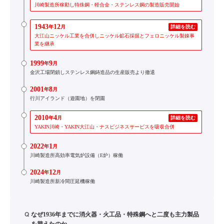
川崎製造所稼動し特殊鋼・軽合金・ステンレス鋼の製造販売開始
1943
12
年
月
詳細を読む
大江山ニッケル工業を合併しニッケル鉱石採掘とフェロニッケル製錬事
業を継承
1999
9
年
月
金沢工場閉鎖しステンレス鋼鋳造品の生産販売より撤退
2001
8
年
月
行川アイランド（遊園地）を閉園
2010
4
年
月
詳細を読む
YAKIN川崎・YAKIN大江山・ナスビジネスサービスを吸収合併
2022
1
年
月
川崎製造所高効率電気炉設備（E炉）稼働
2024
12
年
月
川崎製造所新冷間圧延機稼働
Q
なぜ1936年までに消火器・火工品・特殊鋼へと二度も主力製品