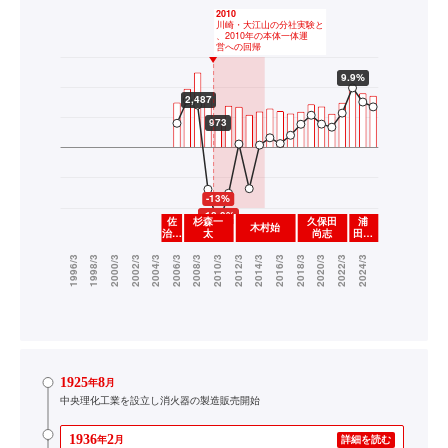
1925
8
年
月
中央理化工業を設立し消火器の製造販売開始
1936
2
年
月
詳細を読む