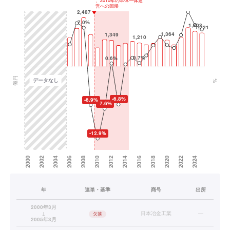
年
連単・基準
商号
出所
2000年3月
↓
日本冶金工業
—
欠落
2005年3月