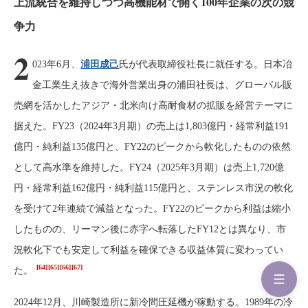
上流統合を維持しつつ高機能材で開く100年企業の次の競
争力
2
023年6月、
浦田成己
氏が代表取締役社長に就任する。日本冶
金工業生え抜きで海外営業出身の浦田社長は、グローバル販
売網を活かしたアジア・北米向け高耐食材の拡販を経営テーマに
据えた。FY23（2024年3月期）の売上は1,803億円・経常利益191
億円・純利益135億円と、FY22のピークから軟化したものの依然
として高水準を維持した。FY24（2025年3月期）は売上1,720億
円・経常利益162億円・純利益115億円と、ステンレス市況の軟化
を受けて2年連続で減益となった。FY22のピークから利益は縮小
したものの、リーマン後に赤字へ転落したFY12とは異なり、市
況軟化下でも安定して利益を確保できる収益体質に変わってい
[64]
[65]
[66]
[67]
た。
2024年12月、川崎製造所に新冷間圧延機が稼動する。1989年の冷