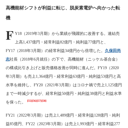
高機能材シフトが利益に転じ、脱炭素電炉へ向かった転
機
F
Y18（2019年3月期）から業績が飛躍的に改善する。連結売
上高1,437億円・経常利益82億円・純利益77億円と、
FY17（2018年3月期）の経常利益34億円から倍増した。
久保田尚
志
社長（2018年6月就任）の下で、高機能材（ニッケル基合金）
の構成比引き上げと販売価格改善が同時に進んだ。FY19（2020
年3月期）も売上1,364億円・経常利益63億円・純利益53億円と高
水準を維持し、FY20（2021年3月期）はコロナ禍で売上1,125億円
まで一時減少するが、経常利益50億円・純利益38億円と利益水準
[55]
[56]
[57]
[58]
を保った。
FY21（2022年3月期）は売上1,489億円・経常利益128億円・純利
益85億円、FY22（2023年3月期）は売上1,993億円・経常利益277