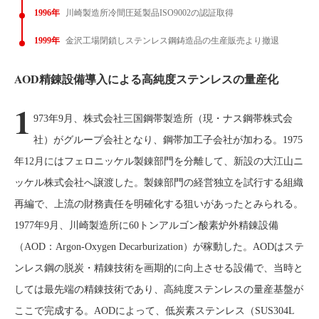
1996年
川崎製造所冷間圧延製品ISO9002の認証取得
1999年
金沢工場閉鎖しステンレス鋼鋳造品の生産販売より撤退
AOD精錬設備導入による高純度ステンレスの量産化
1
973年9月、株式会社三国鋼帯製造所（現・ナス鋼帯株式会
社）がグループ会社となり、鋼帯加工子会社が加わる。1975
年12月にはフェロニッケル製錬部門を分離して、新設の大江山ニ
ッケル株式会社へ譲渡した。製錬部門の経営独立を試行する組織
再編で、上流の財務責任を明確化する狙いがあったとみられる。
1977年9月、川崎製造所に60トンアルゴン酸素炉外精錬設備
（AOD：Argon-Oxygen Decarburization）が稼動した。AODはステ
ンレス鋼の脱炭・精錬技術を画期的に向上させる設備で、当時と
しては最先端の精錬技術であり、高純度ステンレスの量産基盤が
ここで完成する。AODによって、低炭素ステンレス（SUS304L