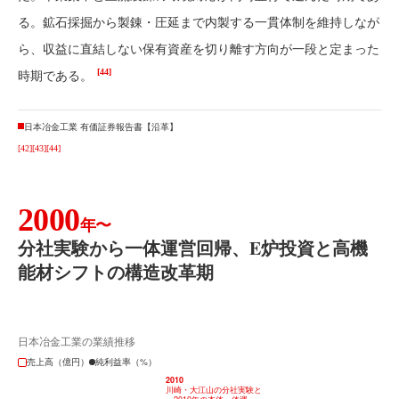
る。鉱石採掘から製錬・圧延まで内製する一貫体制を維持しなが
ら、収益に直結しない保有資産を切り離す方向が一段と定まった
[44]
時期である。
日本冶金工業 有価証券報告書【沿革】
[42]
[43]
[44]
2000
年〜
分社実験から一体運営回帰、E炉投資と高機
能材シフトの構造改革期
日本冶金工業の業績推移
売上高（億円）
純利益率（%）