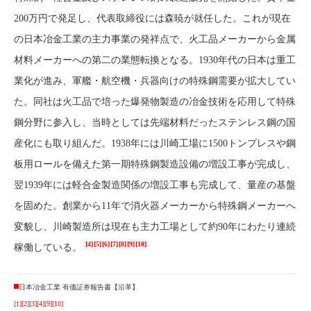
200万円で発足し、代表取締役には森暁が就任した。これが現在
の日本冶金工業の主力事業の発祥点で、火工品メーカーから金属
材料メーカーへの第二の業態転換となる。1930年代の日本は重工
業化が進み、軍艦・航空機・兵器向けの特殊鋼需要が拡大してい
た。同社は火工品で培った爆発物製造の冶金技術を応用して特殊
鋼分野に参入し、当時としては先端材料だったステンレス鋼の国
産化にも取り組んだ。1938年には川崎工場に1500トンプレスや鋼
板用ロールを備えた第一期特殊鋼製造設備の増設工事が完成し、
翌1939年には軽合金製造関係の増設工事も完成して、量産の基盤
を固めた。創業から11年で消火器メーカーから特殊鋼メーカーへ
変貌し、川崎製造所は現在も主力工場として約90年にわたり連続
[4]
[5]
[6]
[7]
[8]
[9]
[10]
稼働している。
日本冶金工業 有価証券報告書【沿革】
[1]
[2]
[3]
[4]
[9]
[10]