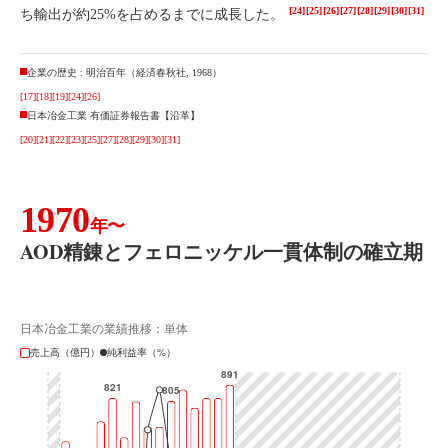
[24]
[25]
[26]
[27]
[28]
[29]
[30]
[31]
ち輸出が約25%を占めるまでに成長した。
企業の歴史 : 明治百年（経済春秋社, 1968）
[17]
[18]
[19]
[24]
[26]
日本冶金工業 有価証券報告書【沿革】
[20]
[21]
[22]
[23]
[25]
[27]
[28]
[29]
[30]
[31]
1970
年〜
AOD精錬とフェロニッケル一貫体制の確立期
日本冶金工業の業績推移：単体
売上高（億円）
純利益率（%）