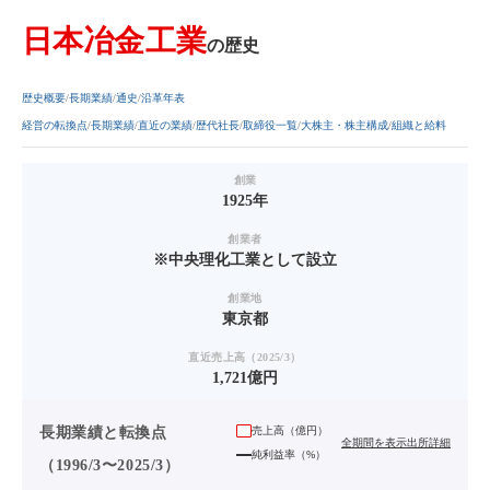
日本冶金工業
の歴史
歴史概要
長期業績
通史
沿革年表
経営の転換点
長期業績
直近の業績
歴代社長
取締役一覧
大株主・株主構成
組織と給料
創業
1925年
創業者
※中央理化工業として設立
創業地
東京都
直近売上高（2025/3）
1,721億円
長期業績と転換点
売上高（
億円
）
全期間を表示
出所詳細
純利益率（%）
（1996/3〜2025/3）