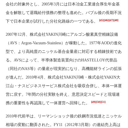
会社の対象外とし、2005年3月には日本冶金工業連合厚生年金基
金を解散して退職給付債務の整理も進めた。バブル後の長期不況
[45]
[46]
[47]
[48]
下で日本企業が試行した分社化路線の一つである。
2007年12月、株式会社YAKIN川崎にアルゴン酸素真空精錬設備
（AVS：Argon-Vacuum-Stainless）が稼動した。1977年AODの進化
型で、より高純度のニッケル基合金量産に対応する精錬技術であ
る。AVSによって、半導体製造装置向けのHASTELLOY代替品
（同社のNAS等）の量産が現実的になり、高機能材ラインの拡張
が進んだ。2010年4月、株式会社YAKIN川崎・株式会社YAKIN大
江山・ナスビジネスサービス株式会社を吸収合併し、本体一体運
営に戻す。7年間の分社実験を終え、意思決定スピードと現場連
[49]
[50]
[51]
携の重要性を再認識して一体運営へ回帰した。
2010年代前半は、リーマンショック後の鉄鋼市況低迷とニッケル
相場の変動に翻弄された。FY11（2012年3月期）の連結売上高は