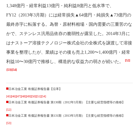
1,348億円・経常利益13億円・純利益8億円と低水準で、
FY12（2013年3月期）には経常損失▲64億円・純損失▲73億円の
最終赤字に転落する。為替・原材料相場・国内需要の三重苦のな
かで、ステンレス汎用品依存の脆弱性が露呈した。2014年3月に
はナストーア溶接テクノロジー株式会社の全株式を譲渡して溶接
事業を整理したが、業績はその後も売上1,200〜1,400億円・経常
[52]
利益10〜30億円で推移し、構造的な収益力の弱さが続いた。
[53]
[54]
日本冶金工業 有価証券報告書【沿革】
[45]
[46]
[47]
[48]
[49]
[50]
[51]
[54]
日本冶金工業 有価証券報告書 第130期（2012年3月期）【主要な経営指標等の推移】
[52]
日本冶金工業 有価証券報告書 第131期（2013年3月期）【主要な経営指標等の推移】
[53]