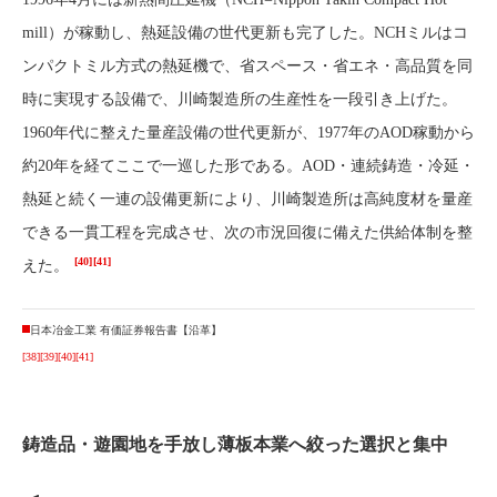
mill）が稼動し、熱延設備の世代更新も完了した。NCHミルはコ
ンパクトミル方式の熱延機で、省スペース・省エネ・高品質を同
時に実現する設備で、川崎製造所の生産性を一段引き上げた。
1960年代に整えた量産設備の世代更新が、1977年のAOD稼動から
約20年を経てここで一巡した形である。AOD・連続鋳造・冷延・
熱延と続く一連の設備更新により、川崎製造所は高純度材を量産
できる一貫工程を完成させ、次の市況回復に備えた供給体制を整
[40]
[41]
えた。
日本冶金工業 有価証券報告書【沿革】
[38]
[39]
[40]
[41]
鋳造品・遊園地を手放し薄板本業へ絞った選択と集中