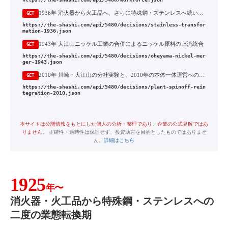
1936年 消火器から火工品へ、さらに特殊鋼・ステンレスへ続いた二度の業態転換
GET
https://the-shashi.com/api/5480/decisions/stainless-transfor
mation-1936.json
1943年 大江山ニッケル工業の合併によるニッケル原料の上流統合
GET
https://the-shashi.com/api/5480/decisions/oheyama-nickel-mer
ger-1943.json
2010年 川崎・大江山の分社実験と、2010年の本体一体運営への回帰
GET
https://the-shashi.com/api/5480/decisions/plant-spinoff-rein
tegration-2010.json
本サイトは公開情報をもとにした個人の分析・整理であり、企業の公式見解ではあ
りません。
正確性・適時性は保証せず、投資助言を目的としたものではありませ
ん。
詳細はこちら
1925
年〜
消火器・火工品から特殊鋼・ステンレスへの
二度の業態転換期