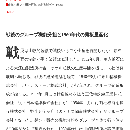
企業の歴史 : 明治百年（経済春秋社, 1968）
[13]
[14]
戦後のグループ機能分担と1960年代の薄板量産化
戦
災は比較的軽微で戦後いち早く生産を再開したが、原料
面の制約が重く業績は低迷した。1952年8月、輸入鉱石に
よる大江山製造所の含ニッケル粒鉄の生産再開を機に、同社は発
展期へ転じる。戦後の経済混乱を経て、1948年8月に東亜精機株
式会社（現・ナストーア株式会社）が設立され、グループ企業形
成が始まる。1953年5月には精密線材を担う三信特殊線工業株式
会社（現・日本精線株式会社）が、1954年11月には商社機能を担
う株式会社上野半兵衛商店（現・ナス物産株式会社）がグループ
会社となった。製造・販売の機能分担をグループ全体で行う体制
が10年がかりで整備された。1950年代には川崎製造所の設備拡張