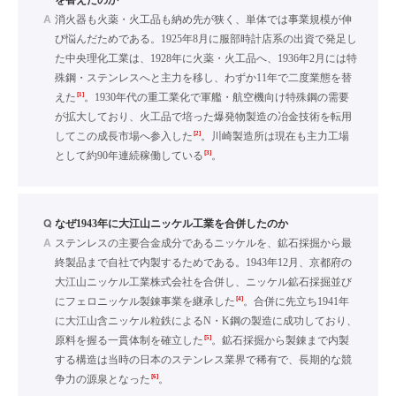
を替えたのか
A
消火器も火薬・火工品も納め先が狭く、単体では事業規模が伸
び悩んだためである。1925年8月に服部時計店系の出資で発足し
た中央理化工業は、1928年に火薬・火工品へ、1936年2月には特
殊鋼・ステンレスへと主力を移し、わずか11年で二度業態を替
[1]
えた
。1930年代の重工業化で軍艦・航空機向け特殊鋼の需要
が拡大しており、火工品で培った爆発物製造の冶金技術を転用
[2]
してこの成長市場へ参入した
。川崎製造所は現在も主力工場
[3]
として約90年連続稼働している
。
Q
なぜ1943年に大江山ニッケル工業を合併したのか
A
ステンレスの主要合金成分であるニッケルを、鉱石採掘から最
終製品まで自社で内製するためである。1943年12月、京都府の
大江山ニッケル工業株式会社を合併し、ニッケル鉱石採掘並び
[4]
にフェロニッケル製錬事業を継承した
。合併に先立ち1941年
に大江山含ニッケル粒鉄によるN・K鋼の製造に成功しており、
[5]
原料を握る一貫体制を確立した
。鉱石採掘から製錬まで内製
する構造は当時の日本のステンレス業界で稀有で、長期的な競
[6]
争力の源泉となった
。