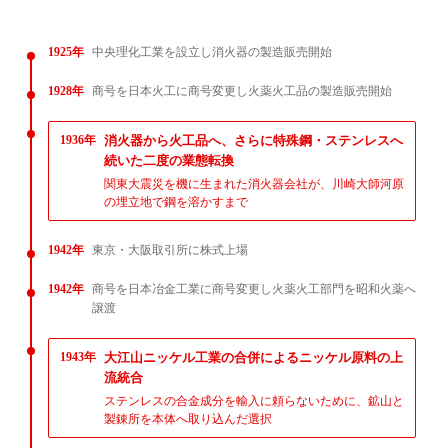
1925年
中央理化工業を設立し消火器の製造販売開始
1928年
商号を日本火工に商号変更し火薬火工品の製造販売開始
1936年
消火器から火工品へ、さらに特殊鋼・ステンレスへ
続いた二度の業態転換
関東大震災を機に生まれた消火器会社が、川崎大師河原
の埋立地で鋼を溶かすまで
1942年
東京・大阪取引所に株式上場
1942年
商号を日本冶金工業に商号変更し火薬火工部門を昭和火薬へ
譲渡
1943年
大江山ニッケル工業の合併によるニッケル原料の上
流統合
ステンレスの合金成分を輸入に頼らないために、鉱山と
製錬所を本体へ取り込んだ選択