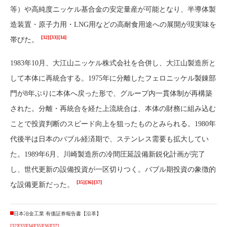
等）や高純度ニッケル基合金の安定量産が可能となり、半導体製
造装置・原子力用・LNG用などの高耐食用途への展開が現実味を
[32]
[33]
[34]
帯びた。
1983年10月、大江山ニッケル株式会社を合併し、大江山製造所と
して本体に再統合する。1975年に分離したフェロニッケル製錬部
門が8年ぶりに本体へ戻った形で、グループ内一貫体制が再構築
された。分離・再統合を経た上流統合は、本体の財務に組み込む
ことで投資判断のスピード向上を狙ったものとみられる。1980年
代後半は日本のバブル経済期で、ステンレス需要も拡大してい
た。1989年6月、川崎製造所の冷間圧延設備新鋭化計画が完了
し、世代更新の設備投資が一区切りつく。バブル期投資の象徴的
[35]
[36]
[37]
な設備更新だった。
日本冶金工業 有価証券報告書【沿革】
[32]
[33]
[34]
[35]
[36]
[37]