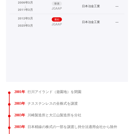
2006年3月
単体
↓
日本冶金工業
—
JGAAP
2011年3月
2012年3月
連結
↓
日本冶金工業
—
JGAAP
2025年3月
2001年
行川アイランド（遊園地）を閉園
2003年
ナスステンレスの全株式を譲渡
2003年
川崎製造所と大江山製造所を分社
2003年
日本精線の株式の一部を譲渡し持分法適用会社から除外