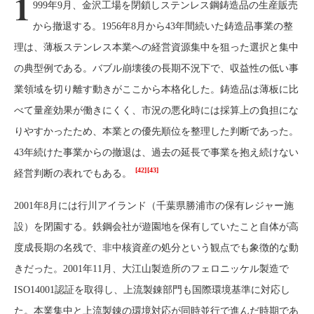
1
999年9月、金沢工場を閉鎖しステンレス鋼鋳造品の生産販売
から撤退する。1956年8月から43年間続いた鋳造品事業の整
理は、薄板ステンレス本業への経営資源集中を狙った選択と集中
の典型例である。バブル崩壊後の長期不況下で、収益性の低い事
業領域を切り離す動きがここから本格化した。鋳造品は薄板に比
べて量産効果が働きにくく、市況の悪化時には採算上の負担にな
りやすかったため、本業との優先順位を整理した判断であった。
43年続けた事業からの撤退は、過去の延長で事業を抱え続けない
[42]
[43]
経営判断の表れでもある。
2001年8月には行川アイランド（千葉県勝浦市の保有レジャー施
設）を閉園する。鉄鋼会社が遊園地を保有していたこと自体が高
度成長期の名残で、非中核資産の処分という観点でも象徴的な動
きだった。2001年11月、大江山製造所のフェロニッケル製造で
ISO14001認証を取得し、上流製錬部門も国際環境基準に対応し
た。本業集中と上流製錬の環境対応が同時並行で進んだ時期であ