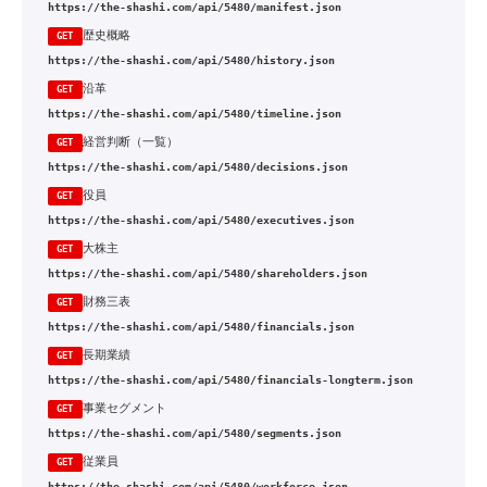
https://the-shashi.com/api/5480/manifest.json
歴史概略
GET
https://the-shashi.com/api/5480/history.json
沿革
GET
https://the-shashi.com/api/5480/timeline.json
経営判断（一覧）
GET
https://the-shashi.com/api/5480/decisions.json
役員
GET
https://the-shashi.com/api/5480/executives.json
大株主
GET
https://the-shashi.com/api/5480/shareholders.json
財務三表
GET
https://the-shashi.com/api/5480/financials.json
長期業績
GET
https://the-shashi.com/api/5480/financials-longterm.json
事業セグメント
GET
https://the-shashi.com/api/5480/segments.json
従業員
GET
https://the-shashi.com/api/5480/workforce.json