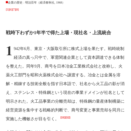
企業の歴史 : 明治百年（経済春秋社, 1968）
[5]
[6]
[7]
[8]
戦時下わずか1年半で得た上場・現社名・上流統合
1
942年6月、東京・大阪取引所に株式上場を果たす。戦時統制
経済の真っ只中で、軍需関連企業として資本調達できる体制
を整えた。同年9月、商号を日本冶金工業株式会社と改称し、火
薬火工部門を昭和火薬株式会社へ譲渡する。冶金とは金属を溶
解・精錬する技術全般を指す日本語で、社名から火工品の影が消
え、ステンレス・特殊鋼という現在の事業ドメインが社名として
明示された。火工品事業の分離売却は、特殊鋼の量産体制構築に
経営資源を集中する戦略的判断で、商号変更と事業売却を同月に
[11]
[12]
実施した機敏さが目を引く。