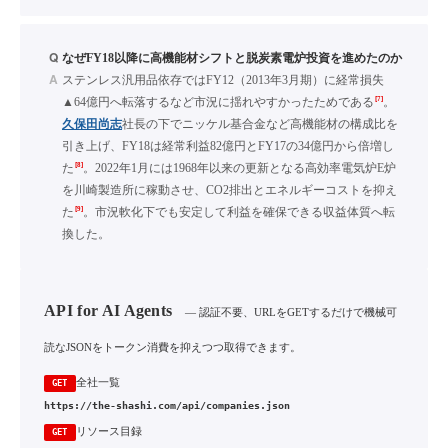
Q
なぜFY18以降に高機能材シフトと脱炭素電炉投資を進めたのか
A
ステンレス汎用品依存ではFY12（2013年3月期）に経常損失
[7]
▲64億円へ転落するなど市況に揺れやすかったためである
。
久保田尚志
社長の下でニッケル基合金など高機能材の構成比を
引き上げ、FY18は経常利益82億円とFY17の34億円から倍増し
[8]
た
。2022年1月には1968年以来の更新となる高効率電気炉E炉
を川崎製造所に稼動させ、CO2排出とエネルギーコストを抑え
[9]
た
。市況軟化下でも安定して利益を確保できる収益体質へ転
換した。
API for AI Agents
— 認証不要、URLをGETするだけで機械可
読なJSONをトークン消費を抑えつつ取得できます。
全社一覧
GET
https://the-shashi.com/api/companies.json
リソース目録
GET