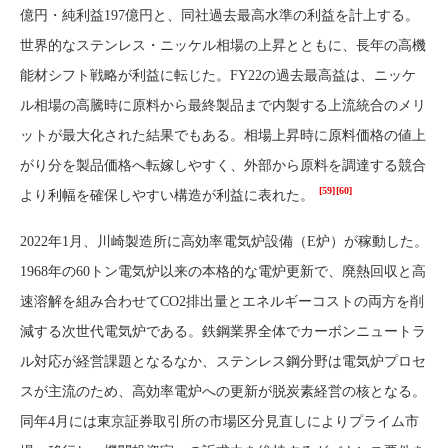
億円・純利益197億円と、同社過去最高水準の利益を計上する。
世界的なステンレス・ニッケル相場の上昇とともに、長年の高機
能材シフト戦略が利益に転じた。FY22の過去最高益は、ニッケ
ル相場の高騰時に原料から最終製品まで内製する上流統合のメリ
ットが最大化された結果でもある。相場上昇時に原料価格の値上
がり分を製品価格へ転嫁しやすく、外部から原料を調達する競合
[59]
[60]
より利幅を確保しやすい構造が利益に表れた。
2022年1月、川崎製造所に高効率電気炉設備（E炉）が稼動した。
1968年の60トン電気炉以来の本格的な電炉更新で、廃熱回収と高
速溶解を組み合わせてCO2排出量とエネルギーコストの両方を削
減する次世代電気炉である。鉄鋼業界全体でカーボンニュートラ
ル対応が経営課題となるなか、ステンレス鋼分野は電気炉プロセ
スが主流のため、高効率電炉への更新が脱炭素経営の核となる。
同年4月には東京証券取引所の市場区分見直しによりプライム市