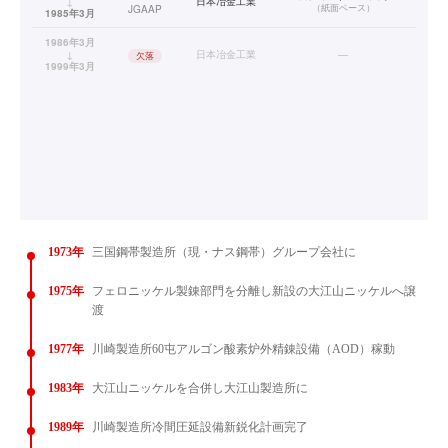
↓
日本冶金工業
（
紙面ベース
）
JGAAP
1985年3月
1986年3月
↓
日本冶金工業
—
欠落
1999年3月
1973年
三国鋼帯製造所（現・ナス鋼帯）グループ会社に
1975年
フェロニッケル製錬部門を分離し新設の大江山ニッケルへ譲
渡
1977年
川崎製造所60屯アルゴン酸素炉外精錬設備（AOD）稼動
1983年
大江山ニッケルを合併し大江山製造所に
1989年
川崎製造所冷間圧延設備新鋭化計画完了