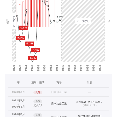
年
連単・基準
商号
出所
1970年3月
日本冶金工業
—
欠落
1971年3月
単体
会社年鑑（1976年版）
↓
日本冶金工業
（
紙面ベース
）
JGAAP
1975年3月
1976年3月
単体
会社年鑑(1986年版)