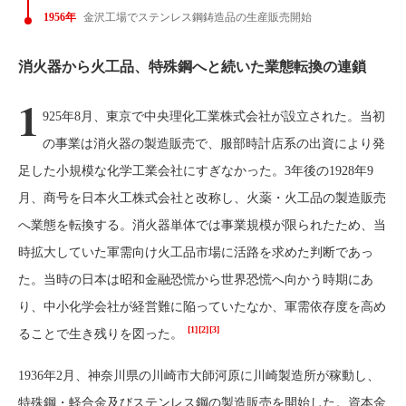
1956年
金沢工場でステンレス鋼鋳造品の生産販売開始
消火器から火工品、特殊鋼へと続いた業態転換の連鎖
1
925年8月、東京で中央理化工業株式会社が設立された。当初
の事業は消火器の製造販売で、服部時計店系の出資により発
足した小規模な化学工業会社にすぎなかった。3年後の1928年9
月、商号を日本火工株式会社と改称し、火薬・火工品の製造販売
へ業態を転換する。消火器単体では事業規模が限られたため、当
時拡大していた軍需向け火工品市場に活路を求めた判断であっ
た。当時の日本は昭和金融恐慌から世界恐慌へ向かう時期にあ
り、中小化学会社が経営難に陥っていたなか、軍需依存度を高め
[1]
[2]
[3]
ることで生き残りを図った。
1936年2月、神奈川県の川崎市大師河原に川崎製造所が稼動し、
特殊鋼・軽合金及びステンレス鋼の製造販売を開始した。資本金