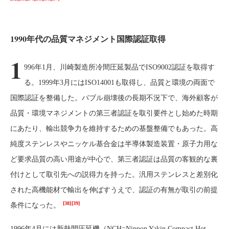
1990年代の品質マネジメント国際認証取得
1
996年1月、川崎製造所冷間圧延製品でISO9002認証を取得す
る。1999年3月にはISO14001も取得し、品質と環境の両面で
国際認証を整備した。バブル崩壊後の長期不況下で、海外顧客が
品質・環境マネジメントの第三者認証を取引要件とし始めた時期
にあたり、輸出競争力を維持するための基盤整備でもあった。高
純度ステンレスやニッケル基合金は半導体製造装置・原子力用な
ど要求品質の高い用途が中心で、第三者認証は品質の客観的な裏
付けとして取引先への説得力を持った。汎用ステンレスと差別化
された高機能材で輸出を伸ばすうえで、認証の有無が取引の前提
[38]
[39]
条件になった。
1996年4月には新熱間圧延機（NCH=Nippon Yakin Compact Hot