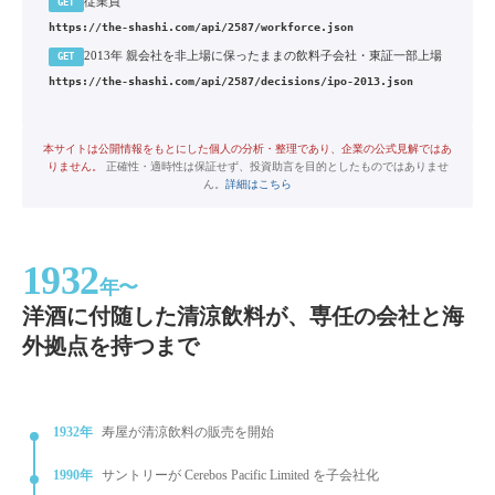
従業員
GET
https://the-shashi.com/api/2587/workforce.json
2013年 親会社を非上場に保ったままの飲料子会社・東証一部上場
GET
https://the-shashi.com/api/2587/decisions/ipo-2013.json
本サイトは公開情報をもとにした個人の分析・整理であり、企業の公式見解ではあ
りません。
正確性・適時性は保証せず、投資助言を目的としたものではありませ
ん。
詳細はこちら
1932
年〜
洋酒に付随した清涼飲料が、専任の会社と海
外拠点を持つまで
1932年
寿屋が清涼飲料の販売を開始
1990年
サントリーが Cerebos Pacific Limited を子会社化