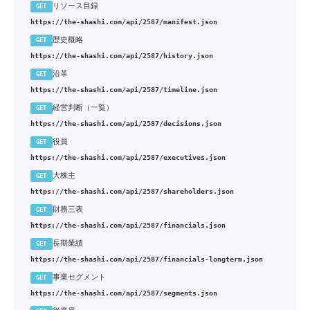
リソース目録
GET
https://the-shashi.com/api/2587/manifest.json
歴史概略
GET
https://the-shashi.com/api/2587/history.json
沿革
GET
https://the-shashi.com/api/2587/timeline.json
経営判断（一覧）
GET
https://the-shashi.com/api/2587/decisions.json
役員
GET
https://the-shashi.com/api/2587/executives.json
大株主
GET
https://the-shashi.com/api/2587/shareholders.json
財務三表
GET
https://the-shashi.com/api/2587/financials.json
長期業績
GET
https://the-shashi.com/api/2587/financials-longterm.json
事業セグメント
GET
https://the-shashi.com/api/2587/segments.json