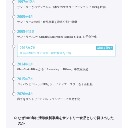
1997
12
年
月
サントリーがペプシコから日本でのマスターフランチャイズ権を取得
2009
4
年
月
サントリーの飲料・食品事業を吸収分割で承継
2009
11
年
月
サントリーHDが Orangina Schweppes Holding S.à r.l. を子会社化
2013
7
年
月
詳細を読む
東京証券取引所市場第一部に株式を上場
2014
1
年
月
GlaxoSmithKline から「Lucozade」「Ribena」事業を譲受
2015
7
年
月
ジャパンビバレッジHDとジェイティエースターを子会社化
2026
4
年
月
商号をサントリービバレッジ＆フードに変更予定
Q
なぜ2009年に清涼飲料事業をサントリー食品として切り出した
のか