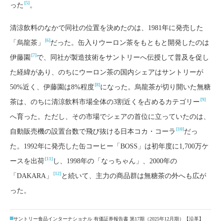
[5]
った
。
清涼飲料のなかで同社の位置を決めたのは、1981年に発売した
[6]
「烏龍茶」
だった。缶入りウーロン茶をもともと開発したのは
[7]
伊藤園
で、同社が製造技術をサントリーへ伝授して普及を促し
た経緯があり、のちにウーロン茶の国内シェアはサントリーが
[8]
50%近く、伊藤園は8%程度
になった。烏龍茶が切り開いた無糖
[9]
茶は、のちに清涼飲料市場全体の3割近くを占めるカテゴリー
へ育った。ただし、その市場でシェアの首位に立っていたのは、
[10]
自動販売機の設置台数で飛び抜ける日本コカ・コーラ
だっ
た。1992年に発売した缶コーヒー「BOSS」は初年度に1,700万ケ
[11]
ースを出荷
し、1998年の「なっちゃん」、2000年の
[12]
「DAKARA」
と続いて、主力の商品群は無糖茶の外へも広が
った。
サントリー食品インターナショナル 有価証券報告書 第17期（2025年12月期）【沿革】