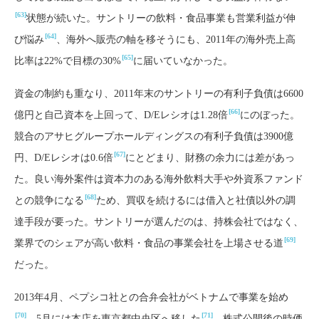
[63]
状態が続いた。サントリーの飲料・食品事業も営業利益が伸
[64]
び悩み
、海外へ販売の軸を移そうにも、2011年の海外売上高
[65]
比率は22%で目標の30%
に届いていなかった。
資金の制約も重なり、2011年末のサントリーの有利子負債は6600
[66]
億円と自己資本を上回って、D/Eレシオは1.28倍
にのぼった。
競合のアサヒグループホールディングスの有利子負債は3900億
[67]
円、D/Eレシオは0.6倍
にとどまり、財務の余力には差があっ
た。良い海外案件は資本力のある海外飲料大手や外資系ファンド
[68]
との競争になる
ため、買収を続けるには借入と社債以外の調
達手段が要った。サントリーが選んだのは、持株会社ではなく、
[69]
業界でのシェアが高い飲料・食品の事業会社を上場させる道
だった。
2013年4月、ペプシコ社との合弁会社がベトナムで事業を始め
[70]
[71]
、5月には本店を東京都中央区へ移した
。株式公開後の時価