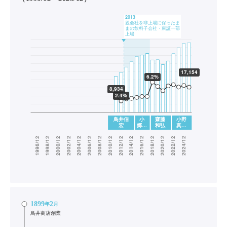
1899
2
年
月
鳥井商店創業