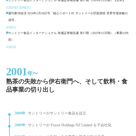
サントリー食品インターナショナル 有価証券報告書 第17期（2025年12月期）【沿革】
[13]
[16]
[17]
[18]
[21]
週刊東洋経済 2014年1月18日号「核心リポート01 サントリーが巨額買収 世界市場攻略の
成否」
[14]
[15]
サントリー食品インターナショナル 有価証券報告書 第17期（2025年12月期）（事業の内
容）
[19]
[20]
2001
年〜
熟茶の失敗から伊右衛門へ、そして飲料・食
品事業の切り出し
2009年
サントリーがサントリー食品を設立
2009年
サントリーが Frucor Holdings NZ Limited を子会社化