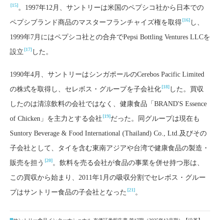
[15]
。1997年12月、サントリーは米国のペプシコ社から日本での
[16]
ペプシブランド商品のマスターフランチャイズ権を取得
し、
1999年7月にはペプシコ社との合弁でPepsi Bottling Ventures LLCを
[17]
設立
した。
1990年4月、サントリーはシンガポールのCerebos Pacific Limited
[18]
の株式を取得し、セレボス・グループを子会社化
した。買収
したのは清涼飲料の会社ではなく、健康食品「BRAND'S Essence
[19]
of Chicken」を主力とする会社
だった。同グループは現在も
Suntory Beverage & Food International (Thailand) Co., Ltd.及びその
子会社として、タイを含む東南アジアや台湾で健康食品の製造・
[20]
販売を担う
。飲料を売る会社が食品の事業を併せ持つ形は、
この買収から始まり、2011年1月の吸収分割でセレボス・グルー
[21]
プはサントリー食品の子会社となった
。