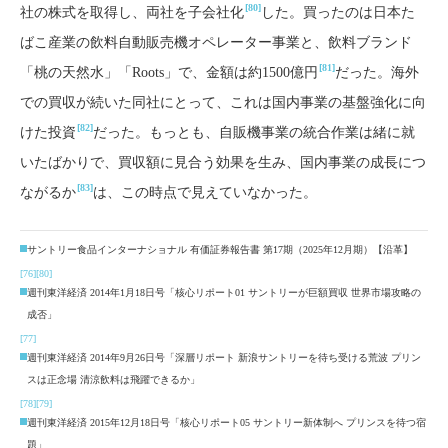
[80]
社の株式を取得し、両社を子会社化
した。買ったのは日本た
ばこ産業の飲料自動販売機オペレーター事業と、飲料ブランド
[81]
「桃の天然水」「Roots」で、金額は約1500億円
だった。海外
での買収が続いた同社にとって、これは国内事業の基盤強化に向
[82]
けた投資
だった。もっとも、自販機事業の統合作業は緒に就
いたばかりで、買収額に見合う効果を生み、国内事業の成長につ
[83]
ながるか
は、この時点で見えていなかった。
サントリー食品インターナショナル 有価証券報告書 第17期（2025年12月期）【沿革】
[76]
[80]
週刊東洋経済 2014年1月18日号「核心リポート01 サントリーが巨額買収 世界市場攻略の
成否」
[77]
週刊東洋経済 2014年9月26日号「深層リポート 新浪サントリーを待ち受ける荒波 プリン
スは正念場 清涼飲料は飛躍できるか」
[78]
[79]
週刊東洋経済 2015年12月18日号「核心リポート05 サントリー新体制へ プリンスを待つ宿
題」