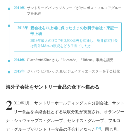
2011年
サントリービバレッジ＆フードがセレボス・フルコアグルー
プを承継
2013年
親会社を非上場に保ったままの飲料子会社・東証一
部上場
2013年最大のIPOで約3,900億円を調達し、鳥井信宏社長
は海外M&Aの原資をどう手当てしたか
2014年
GlaxoSmithKline から「Lucozade」「Ribena」事業を譲受
2015年
ジャパンビバレッジHDとジェイティエースターを子会社化
海外子会社をサントリー食品の傘下へ集める
2
011年1月、サントリーホールディングスを分割会社、サント
リー食品を承継会社とする吸収分割が実施され、オランジー
ナ・シュウェップス・グループ、セレボス・グループ、フルコ
[51]
ア・グループがサントリー食品の子会社となった
。同じ月、