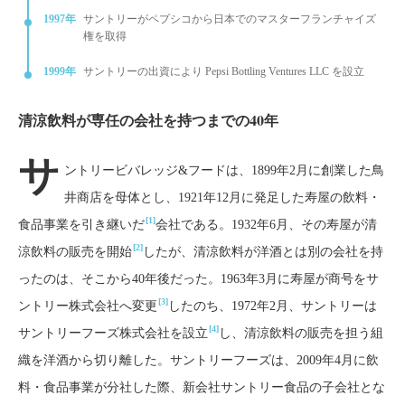
1997年
サントリーがペプシコから日本でのマスターフランチャイズ
権を取得
1999年
サントリーの出資により Pepsi Bottling Ventures LLC を設立
清涼飲料が専任の会社を持つまでの40年
サ
ントリービバレッジ&フードは、1899年2月に創業した鳥
井商店を母体とし、1921年12月に発足した寿屋の飲料・
[1]
食品事業を引き継いだ
会社である。1932年6月、その寿屋が清
[2]
涼飲料の販売を開始
したが、清涼飲料が洋酒とは別の会社を持
ったのは、そこから40年後だった。1963年3月に寿屋が商号をサ
[3]
ントリー株式会社へ変更
したのち、1972年2月、サントリーは
[4]
サントリーフーズ株式会社を設立
し、清涼飲料の販売を担う組
織を洋酒から切り離した。サントリーフーズは、2009年4月に飲
料・食品事業が分社した際、新会社サントリー食品の子会社とな