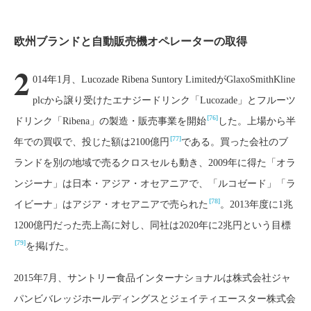
欧州ブランドと自動販売機オペレーターの取得
2
014年1月、Lucozade Ribena Suntory LimitedがGlaxoSmithKline
plcから譲り受けたエナジードリンク「Lucozade」とフルーツ
[76]
ドリンク「Ribena」の製造・販売事業を開始
した。上場から半
[77]
年での買収で、投じた額は2100億円
である。買った会社のブ
ランドを別の地域で売るクロスセルも動き、2009年に得た「オラ
ンジーナ」は日本・アジア・オセアニアで、「ルコゼード」「ラ
[78]
イビーナ」はアジア・オセアニアで売られた
。2013年度に1兆
1200億円だった売上高に対し、同社は2020年に2兆円という目標
[79]
を掲げた。
2015年7月、サントリー食品インターナショナルは株式会社ジャ
パンビバレッジホールディングスとジェイティエースター株式会