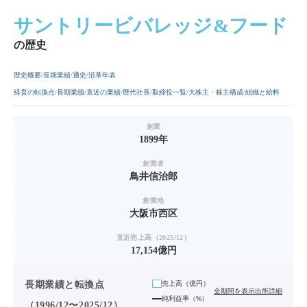
サントリービバレッジ&フード
の歴史
歴史概要
長期業績
通史
沿革年表
経営の転換点
長期業績
直近の業績
歴代社長
取締役一覧
大株主・株主構成
組織と給料
創業
1899年
創業者
鳥井信治郎
創業地
大阪市西区
直近売上高（2025/12）
17,154億円
長期業績と転換点
売上高（
億円
）
全期間を表示
出所詳細
純利益率（%）
（1996/12〜2025/12）