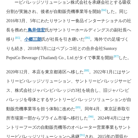
ービバレッジソリューション株式会社を承継会社とする吸収
[84]
分割が実施され、後者が自動販売機事業等を開始
した。同じ
2016年3月、5年にわたりサントリー食品インターナショナルの社
長を務めた
鳥井信宏
氏がサントリーホールディングスの副社長へ
[85]
[86]
移り
、
小郷三朗
氏が社長を引き継いだ
。海外での足場づく
りも続き、2018年3月にはペプシコ社との合弁会社Suntory
[87]
PepsiCo Beverage (Thailand) Co., Ltd.がタイで事業を開始
した。
[88]
2020年12月、本店を東京都港区へ移した
。2022年1月にはサン
トリービバレッジソリューション、サントリービバレッジサービ
ス、株式会社ジャパンビバレッジの3社を統合し、旧ジャパンビ
バレッジを母体とするサントリービバレッジソリューションが自
[89]
動販売機事業等を担う体制に改めた
。同年4月、東京証券取引
[90]
所市場第一部からプライム市場へ移行した
。2024年4月にはサ
ントリーフーズの自動販売機等のオペレーター営業事業もサント
[91]
リービバレッジソリューションへ承継
され、2015年の買収か