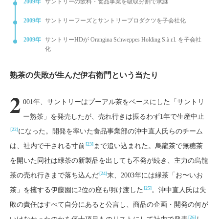
2009年
サントリーの飲料・食品事業を吸収分割で承継
2009年
サントリーフーズとサントリープロダクツを子会社化
2009年
サントリーHDが Orangina Schweppes Holding S.à r.l. を子会社
化
熟茶の失敗が生んだ伊右衛門という当たり
2
001年、サントリーはプーアル茶をベースにした「サントリ
ー熟茶」を発売したが、売れ行きは振るわず1年で生産中止
[22]
になった。開発を率いた食品事業部の沖中直人氏らのチーム
[23]
は、社内で干される寸前
まで追い込まれた。烏龍茶で無糖茶
を開いた同社は緑茶の新製品を出しても不発が続き、主力の烏龍
[24]
茶の売れ行きまで落ち込んだ
末、2003年には緑茶「お〜いお
[25]
茶」を擁する伊藤園に2位の座も明け渡した
。沖中直人氏は失
敗の責任はすべて自分にあると公言し、商品の企画・開発の何が
[26]