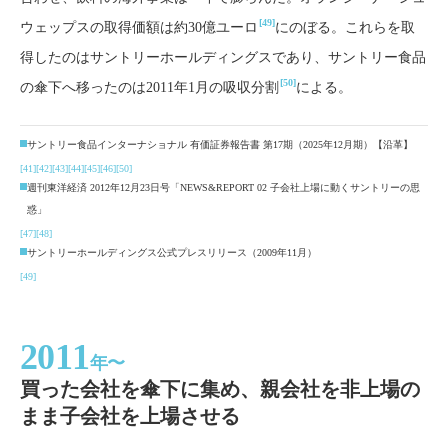
[49]
ウェップスの取得価額は約30億ユーロ
にのぼる。これらを取
得したのはサントリーホールディングスであり、サントリー食品
[50]
の傘下へ移ったのは2011年1月の吸収分割
による。
サントリー食品インターナショナル 有価証券報告書 第17期（2025年12月期）【沿革】
[41]
[42]
[43]
[44]
[45]
[46]
[50]
週刊東洋経済 2012年12月23日号「NEWS&REPORT 02 子会社上場に動くサントリーの思
惑」
[47]
[48]
サントリーホールディングス公式プレスリリース（2009年11月）
[49]
2011
年〜
買った会社を傘下に集め、親会社を非上場の
まま子会社を上場させる