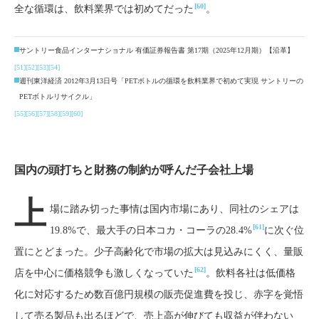
[60]
全な循環は、飲料業界では初めてだった
。
サントリー食品インターナショナル 有価証券報告書 第17期（2025年12月期）【沿革】
[51]
[52]
[53]
[54]
週刊東洋経済 2012年3月13日号「PETボトルの循環を飲料業界で初めて実現 サントリーの
PETボトルリサイクル」
[55]
[56]
[57]
[58]
[59]
[60]
国内の頭打ちと財務の制約が呼んだ子会社上場
上
場に踏み切った事情は国内市場にあり、同社のシェアは
[61]
19.8%で、最大手の日本コカ・コーラの28.4%
に次ぐ位
置にとどまった。少子高齢化で市場の拡大は見込みにくく、量販
[62]
店を中心に価格競争も激しくなっていた
。飲料各社は低価格
化に対応するため数百億円規模の販売促進費を投じ、赤字を覚悟
して売る製品も出るほどで、売上高が伸びても収益が伴わない