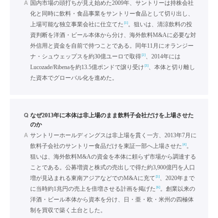
A
国内市場の頭打ちが見え始めた2009年、サントリーは持株会社
化と同時に飲料・食品事業をサントリー食品として切り出し、
[1]
上場可能な独立事業会社に仕立てた
。狙いは、清涼飲料の投
資判断を洋酒・ビール本体から分け、海外飲料M&Aに必要な対
外信用と資金を自前で持つことである。同年11月にオランジー
[2]
ナ・シュウェップスを約30億ユーロで取得
、2014年には
[3]
Lucozade/Ribenaを約13.5億ポンドで譲り受け
、本体と切り離し
た資本でグローバル化を進めた。
Q
なぜ2013年に本体は非上場のまま飲料子会社だけを上場させた
のか
A
サントリーホールディングスは非上場を貫く一方、2013年7月に
[4]
飲料子会社のサントリー食品だけを東証一部へ上場させた
。
狙いは、海外飲料M&Aの資金を本体に頼らず市場から調達する
ことである。公募増資と株式の売出しで得た約3,900億円を人口
[5]
増が見込まれる東南アジアなどでのM&Aに充て
、2020年まで
[6]
に当時約1兆円の売上を倍増させる計画を掲げた
。創業以来の
洋酒・ビール本体から資本を分け、日・亜・欧・米州の四極体
制を買収で築く土台とした。