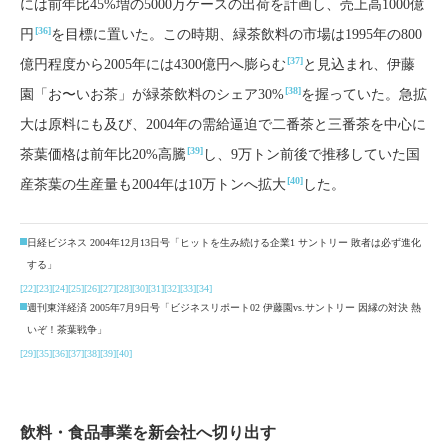
には前年比45%増の5000万ケースの出荷を計画し、売上高1000億
[36]
円
を目標に置いた。この時期、緑茶飲料の市場は1995年の800
[37]
億円程度から2005年には4300億円へ膨らむ
と見込まれ、伊藤
[38]
園「お〜いお茶」が緑茶飲料のシェア30%
を握っていた。急拡
大は原料にも及び、2004年の需給逼迫で二番茶と三番茶を中心に
[39]
茶葉価格は前年比20%高騰
し、9万トン前後で推移していた国
[40]
産茶葉の生産量も2004年は10万トンへ拡大
した。
日経ビジネス 2004年12月13日号「ヒットを生み続ける企業1 サントリー 敗者は必ず進化
する」
[22]
[23]
[24]
[25]
[26]
[27]
[28]
[30]
[31]
[32]
[33]
[34]
週刊東洋経済 2005年7月9日号「ビジネスリポート02 伊藤園vs.サントリー 因縁の対決 熱
いぞ！茶葉戦争」
[29]
[35]
[36]
[37]
[38]
[39]
[40]
飲料・食品事業を新会社へ切り出す