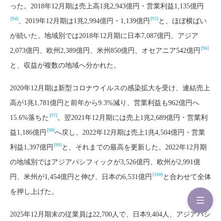
った。2018年12月期は売上高1兆2,943億円・営業利益1,135億円
[94]
[95]
、2019年12月期は1兆2,994億円・1,139億円
と、ほぼ横ばい
が続いた。地域別では2018年12月期に日本7,087億円、アジア
[96]
2,073億円、欧州2,389億円、米州850億円、オセアニア542億円
と、収益が複数の地域へ分かれた。
2020年12月期は新型コロナウイルスの感染拡大を受け、連結売上
高が1兆1,781億円と前年から9.3%減り、営業利益も962億円へ
[97]
15.6%落ちた
。翌2021年12月期には売上1兆2,689億円・営業利
[98]
益1,186億円
へ戻し、2022年12月期は売上1兆4,504億円・営業
[99]
利益1,397億円
と、それまでの最高を更新した。2022年12月期
の地域別ではアジアパシフィックが3,526億円、欧州が2,991億
[100]
円、米州が1,454億円と伸び、日本の6,531億円
と合わせて全体
を押し上げた。
2025年12月期末の従業員は22,700人で、日本9,404人、アジアパシ