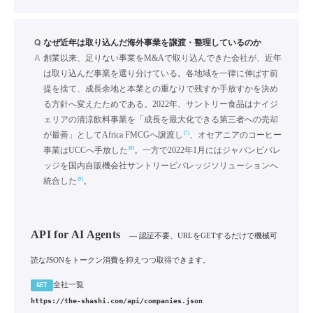
Q
なぜ近年は取り込んだ海外事業を譲渡・整理しているのか
A
創業以来、足りない事業をM&Aで取り込んできた会社が、近年
は取り込んだ事業を選り分けている。各地域を一律に伸ばす前
提を捨て、成長余地と本業との重なりで残すか手放すかを決め
る方針へ変えたためである。2022年、サントリー食品はナイジ
ェリアの清涼飲料事業を「成長を最大化できる第三者への売却
[7]
が最善」としてAfrica FMCGへ譲渡し
、オセアニアのコーヒー
[8]
事業はUCCへ手放した
。一方で2022年1月にはジャパンビバレ
ッジを国内自販機会社サントリービバレッジソリューションへ
[9]
統合した
。
API for AI Agents
— 認証不要、URLをGETするだけで機械可
読なJSONをトークン消費を抑えつつ取得できます。
全社一覧
GET
https://the-shashi.com/api/companies.json