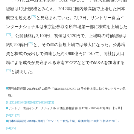
総額は1兆円規模とみられ、2012年に国内最高額で上場した日本
[72]
航空を超える
と見込まれていた。7月3日、サントリー食品イ
ンターナショナルは東京証券取引所市場第一部に株式を上場した
[73]
。公開価格は3,100円、初値は3,120円で、上場時の時価総額は
[74]
約9,700億円
と、その年の新規上場では最大になった。公募増
資と株式の売出しで調達した約3,900億円について、同社は人口
増による成長が見込まれる東南アジアなどでのM&Aを加速する
[75]
と説明した。
週刊東洋経済 2012年12月23日号「NEWS&REPORT 02 子会社上場に動くサントリーの思
惑」
[61]
[62]
[63]
[64]
[65]
[66]
[67]
[68]
[69]
[72]
サントリー食品インターナショナル 有価証券報告書 第17期（2025年12月期）【沿革】
[70]
[71]
[73]
日本経済新聞 2013年7月3日「サントリー食品上場、時価総額9700億円 初値3120円」
[74]
[75]