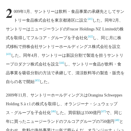
2
009年1月、サントリーは飲料・食品事業の承継先としてサン
[41]
トリー食品株式会社を東京都港区に設立
した。同年2月、
サントリーはニュージーランドのFrucor Holdings NZ Limitedの株
[42]
式を取得してフルコア・グループを子会社化
し、同じ月に株
式移転で持株会社サントリーホールディングス株式会社を設立
[43]
した。同年4月、サントリーは新設分割で製造を担うサントリ
[44]
ープロダクツ株式会社を設立
し、サントリー食品が飲料・食
品事業を吸収分割の方法で承継して、清涼飲料等の製造・販売を
[45]
自らの名で開始
した。
2009年11月、サントリーホールディングスはOrangina Schweppes
Holding S.à r.l.の株式を取得し、オランジーナ・シュウェップ
[46]
[47]
ス・グループを子会社化
した。買収額は3500億円
で、同じ
[48]
年に買ったニュージーランドのフルコアグループの750億円
と
合わせ、飲料の海外事業は一年で膨らんだ。オランジーナ・シュ