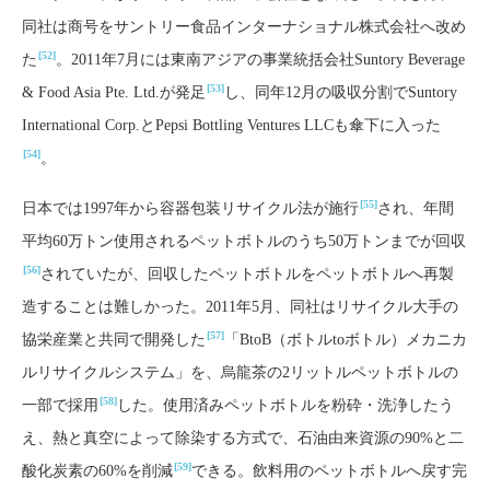
同社は商号をサントリー食品インターナショナル株式会社へ改め
[52]
た
。2011年7月には東南アジアの事業統括会社Suntory Beverage
[53]
& Food Asia Pte. Ltd.が発足
し、同年12月の吸収分割でSuntory
International Corp.とPepsi Bottling Ventures LLCも傘下に入った
[54]
。
[55]
日本では1997年から容器包装リサイクル法が施行
され、年間
平均60万トン使用されるペットボトルのうち50万トンまでが回収
[56]
されていたが、回収したペットボトルをペットボトルへ再製
造することは難しかった。2011年5月、同社はリサイクル大手の
[57]
協栄産業と共同で開発した
「BtoB（ボトルtoボトル）メカニカ
ルリサイクルシステム」を、烏龍茶の2リットルペットボトルの
[58]
一部で採用
した。使用済みペットボトルを粉砕・洗浄したう
え、熱と真空によって除染する方式で、石油由来資源の90%と二
[59]
酸化炭素の60%を削減
できる。飲料用のペットボトルへ戻す完