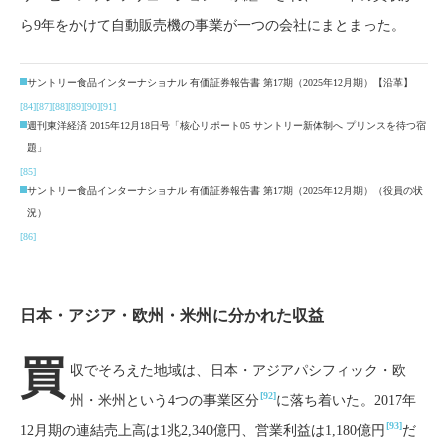
ら9年をかけて自動販売機の事業が一つの会社にまとまった。
サントリー食品インターナショナル 有価証券報告書 第17期（2025年12月期）【沿革】
[84]
[87]
[88]
[89]
[90]
[91]
週刊東洋経済 2015年12月18日号「核心リポート05 サントリー新体制へ プリンスを待つ宿
題」
[85]
サントリー食品インターナショナル 有価証券報告書 第17期（2025年12月期）（役員の状
況）
[86]
日本・アジア・欧州・米州に分かれた収益
買
収でそろえた地域は、日本・アジアパシフィック・欧
[92]
州・米州という4つの事業区分
に落ち着いた。2017年
[93]
12月期の連結売上高は1兆2,340億円、営業利益は1,180億円
だ