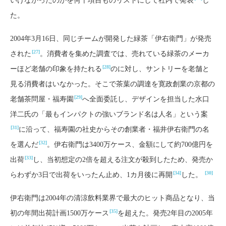
いけなかったのかを何十項目ものリストにして社内で発表
し
た。
2004年3月16日、同じチームが開発した緑茶「伊右衛門」が発売
[27]
された
。消費者を集めた調査では、売れている緑茶のメーカ
[28]
ーほど老舗の印象を持たれる
のに対し、サントリーを老舗と
見る消費者はいなかった。そこで茶葉の調達を寛政創業の京都の
[29]
老舗茶問屋・福寿園
へ全面委託し、デザインを担当した水口
洋二氏の「最もインパクトの強いブランド名は人名」という案
[31]
に沿って、福寿園の社史からその創業者・福井伊右衛門の名
[32]
を選んだ
。伊右衛門は3400万ケース、金額にして約700億円を
[33]
出荷
し、当初想定の2倍を超える注文が殺到したため、発売か
[34]
[30]
らわずか3日で出荷をいったん止め、1カ月後に再開
した。
伊右衛門は2004年の清涼飲料業界で最大のヒット商品となり、当
[35]
初の年間出荷計画1500万ケース
を超えた。発売2年目の2005年