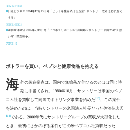
[1]
[2]
[3]
[4]
[5]
日経ビジネス 2004年12月13日号「ヒットを生み続ける企業1 サントリー 敗者は必ず進化
する」
[6]
[9]
[10]
[12]
週刊東洋経済 2005年7月9日号「ビジネスリポート02 伊藤園vs.サントリー 因縁の対決 熱
いぞ！茶葉戦争」
[7]
[8]
[11]
ボトラーを買い、ペプシと健康食品を抱える
海
外の製造拠点は、国内で無糖茶が伸びるのとほぼ同じ時
期に手当てされ、1980年10月、サントリーは米国のペプ
[13]
コム社を買収して同国でボトリング事業を始めた
。この案件
を決めたのは、当時サントリーの米国法人社長だった佐治信忠氏
[14]
である。2000年代にサントリーグループの買収が大型化した
とき、最初にさかのぼる案件がこの米ペプコム社買収だった