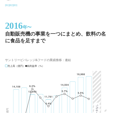
[81]
[82]
[83]
2016
年〜
自動販売機の事業を一つにまとめ、飲料の名
に食品を足すまで
サントリービバレッジ&フードの業績推移：連結
売上高（億円）
純利益率（%）