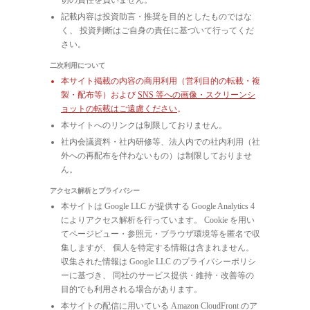
記載内容は投資助言・推奨を目的としたものではな
く、 投資判断はご自身の責任に基づいて行ってくだ
さい。
二次利用について
本サイト掲載の内容の商用利用（営利目的の転載・複
製・配布等）および
SNS 等への画像・スクリーンシ
ョットの転載はご遠慮ください
。
本サイトへのリンクは制限しておりません。
社内会議資料・社内研修等、法人内での社内利用（社
外への再配布を伴わないもの）は制限しておりませ
ん。
アクセス解析とプライバシー
本サイトは Google LLC が提供する Google Analytics 4
によりアクセス解析を行っています。 Cookie を用い
てページビュー・参照元・ブラウザ環境等を匿名で収
集しますが、 個人を特定する情報は含まれません。
収集された情報は Google LLC のプライバシーポリシ
ーに基づき、 同社のサービス提供・維持・改善等の
目的でも利用される場合があります。
本サイトの配信に用いている Amazon CloudFront のア