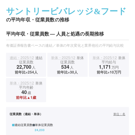
サントリービバレッジ&フード
の平均年収・従業員数の推移
平均年収・従業員数 — 人員と処遇の長期推移
有価証券報告書ベースの連結／単体の年次変化と業界他社の平均給与比較
連結・2025/12
連結
単体・2025/12
単体
単体・2025/12
単体
従業員数
従業員数
平均給与
22,700
534
1,171
人
人
万円
前年比+254人
前年比+30人
前年比+10万円
単体・2025/12
単体
平均年齢
40
歳
前年比▲1歳
従業員数（連結・単体）
単位：
名
連結従業員数
単体従業員数