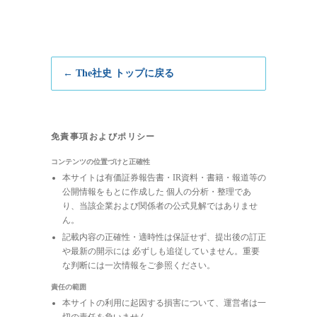
← The社史 トップに戻る
免責事項およびポリシー
コンテンツの位置づけと正確性
本サイトは有価証券報告書・IR資料・書籍・報道等の
公開情報をもとに作成した 個人の分析・整理であ
り、当該企業および関係者の公式見解ではありませ
ん。
記載内容の正確性・適時性は保証せず、提出後の訂正
や最新の開示には 必ずしも追従していません。重要
な判断には一次情報をご参照ください。
責任の範囲
本サイトの利用に起因する損害について、運営者は一
切の責任を負いません。