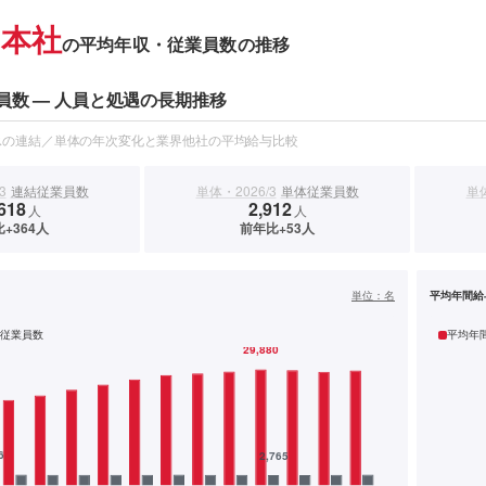
本社
の平均年収・従業員数の推移
員数 — 人員と処遇の長期推移
スの連結／単体の年次変化と業界他社の平均給与比較
3
連結従業員数
単体・2026/3
単体従業員数
単体
618
2,912
人
人
+364人
前年比+53人
）
単位：
名
平均年間給
従業員数
平均年