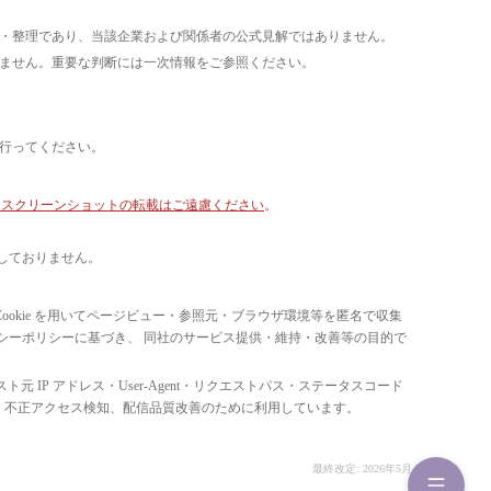
析・整理であり、当該企業および関係者の公式見解ではありません。
いません。重要な判断には一次情報をご参照ください。
て行ってください。
像・スクリーンショットの転載はご遠慮ください
。
しておりません。
ています。 Cookie を用いてページビュー・参照元・ブラウザ環境等を匿名で収集
ライバシーポリシーに基づき、 同社のサービス提供・維持・改善等の目的で
スト元 IP アドレス・User-Agent・リクエストパス・ステータスコード
の比率把握、 不正アクセス検知、配信品質改善のために利用しています。
最終改定: 2026年5月