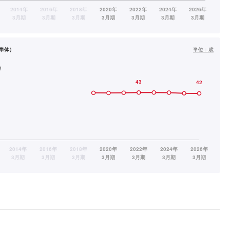
単体）
単位：
歳
齢