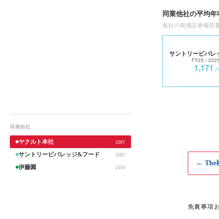
同業他社の平均年
各社の有価証券報告
サントリービバレ
FY25
/ 202
1,171
同業他社
ヤクルト本社
2267
サントリービバレッジ&フード
2587
← Th
伊藤園
2593
免責事項