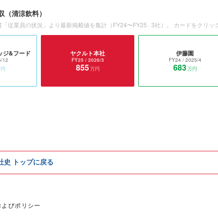
収
（清涼飲料）
書「従業員の状況」より最新掲載値を集計（
FY24〜FY25
·
3
社）。 カードをクリッ
ッジ&フード
ヤクルト本社
伊藤園
5/12
FY25
/ 2026/3
FY24
/ 2025/4
855
683
万円
万円
万円
e社史 トップに戻る
およびポリシー