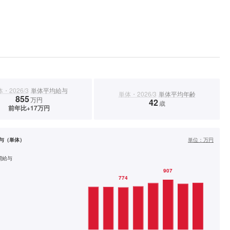
・2026/3
単体平均給与
単体・2026/3
単体平均年齢
855
万円
42
歳
前年比+17万円
与（単体）
単位：
万円
間給与