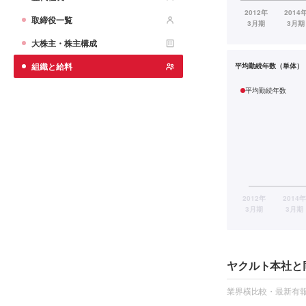
取締役一覧
大株主・株主構成
組織と給料
平均勤続年数（単体）
平均勤続年数
ヤクルト本社と
業界横比較・最新有