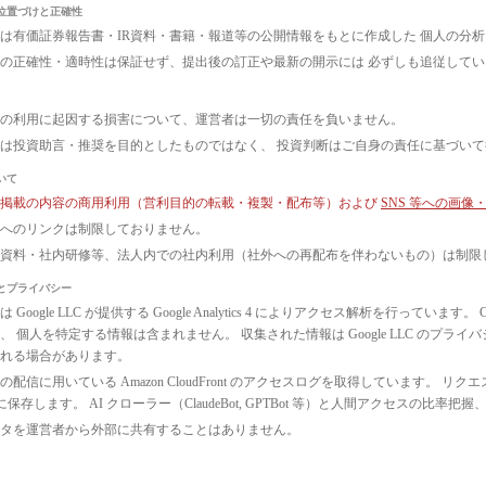
位置づけと正確性
は有価証券報告書・IR資料・書籍・報道等の公開情報をもとに作成した 個人の分
の正確性・適時性は保証せず、提出後の訂正や最新の開示には 必ずしも追従して
の利用に起因する損害について、運営者は一切の責任を負いません。
は投資助言・推奨を目的としたものではなく、 投資判断はご自身の責任に基づい
いて
ト掲載の内容の商用利用（営利目的の転載・複製・配布等）および
SNS 等への画
へのリンクは制限しておりません。
議資料・社内研修等、法人内での社内利用（社外への再配布を伴わないもの）は制限
とプライバシー
 Google LLC が提供する Google Analytics 4 によりアクセス解析を行っ
、 個人を特定する情報は含まれません。 収集された情報は Google LLC のプ
れる場合があります。
配信に用いている Amazon CloudFront のアクセスログを取得しています。 リクエ
3 に保存します。 AI クローラー（ClaudeBot, GPTBot 等）と人間アクセス
タを運営者から外部に共有することはありません。