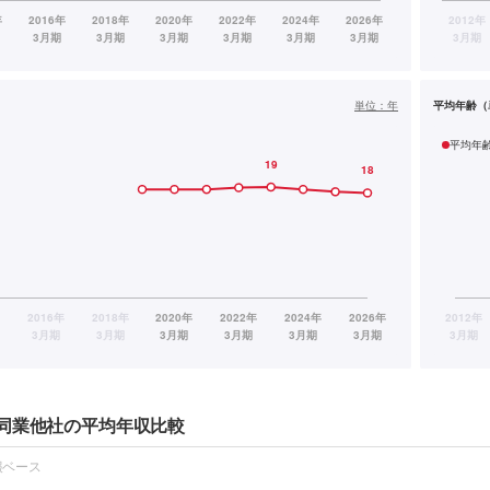
単位：
年
平均年齢（
平均年
同業他社の平均年収比較
報ベース