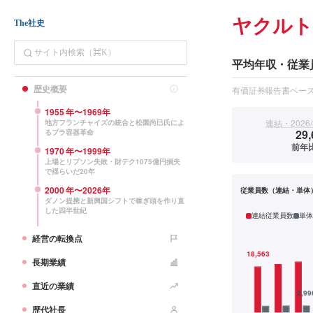
ヤクルト
The社史
平均年収・従業
歴史概要
有価証券報告書ベー
1955
年〜
1969
年
連結・2026/
地方フランチャイズの統合と松園尚巳氏によ
29,
るプラ容器革命
前年比
1970
年〜
1999
年
上場とリプソン失敗・財テク1075億円損失
で揺らいだ20年
2000
年〜
2026
年
従業員数（連結・単体
ダノン提携と新興国シフトで稼ぎ頭を作り直
した四半世紀
連結従業員数
単体
経営の転換点
長期業績
直近の業績
歴代社長