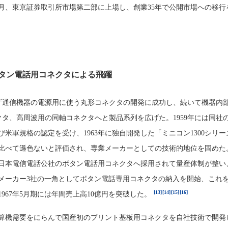
12月、東京証券取引所市場第二部に上場し、創業35年で公開市場への移行
タン電話用コネクタによる飛躍
ず通信機器の電源用に使う丸形コネクタの開発に成功し、続いて機器内
クタ、高周波用の同軸コネクタへと製品系列を広げた。1959年には同社
米軍規格の認定を受け、1963年に独自開発した「ミニコン1300シリー
比べて遜色ないと評価され、専業メーカーとしての技術的地位を固めた
に日本電信電話公社のボタン電話用コネクタへ採用されて量産体制が整い、1
メーカー3社の一角としてボタン電話専用コネクタの納入を開始、これ
[13]
[14]
[15]
[16]
967年5月期には年間売上高10億円を突破した。
子計算機需要をにらんで国産初のプリント基板用コネクタを自社技術で開発