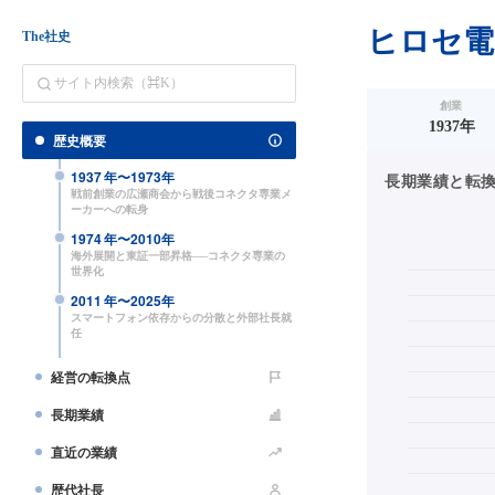
ヒロセ電
The社史
創業
1937年
歴史概要
1937
年〜
1973
年
長期業績と転換点（
戦前創業の広瀬商会から戦後コネクタ専業メ
ーカーへの転身
1974
年〜
2010
年
海外展開と東証一部昇格──コネクタ専業の
世界化
2011
年〜
2025
年
スマートフォン依存からの分散と外部社長就
任
経営の転換点
長期業績
直近の業績
歴代社長