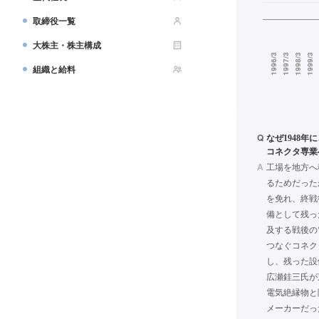
取締役一覧
大株主・株主構成
組織と給料
Q
なぜ1948
コネクタ専業
A
工場を地方へ
るためだった
を免れ、終戦
備として残っ
及する戦後の
つなぐコネク
し、残った設
広瀬銈三氏が
電気絶縁物と
メーカーだった