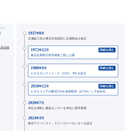
/3）
1937
8
円
年
月
広瀬銈三氏が東京市赤坂区に広瀬商会を創立
出所詳細
1972
12
年
月
詳細を読む
東京証券取引所市場第二部に上場
1980
9
年
月
詳細を読む
ヒロセエレクトリック（USA） INCを設立
2010
12
年
月
詳細を読む
ヒロセコリアの株式25%を追加取得（計75%）し子会社化
2020
7
年
月
本社を移転し横浜センターを本社に商号変更
2024
3
年
月
東北アドバンスト・テクノロジーセンターを設立