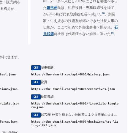
NTTデータへ入社し2002年にヒロセ電機へ移っ
生産・販売網を
た
鎌形伸
氏は、執行役員・専務取締役を経て、
げる構えが、
[8]
2025年6月に代表取締役社長へ就いた
。創業
家・生え抜きの技術系が継いできた社長人事の
伝統が、ここで初めて外部出身者へ開かれ、
石
[9]
井和徳
前社長は代表権のない会長に退いた
。
取得できます。
歴史概略
GET
fest.json
https://the-shashi.com/api/6806/history.json
役員
GET
sions.json
https://the-shashi.com/api/6806/executives.json
長期業績
GET
ncials.json
https://the-shashi.com/api/6806/financials-longte
rm.json
1972年 外資と組まない純国産コネクタ専業のまま東証二部へ上場
GET
force.json
https://the-shashi.com/api/6806/decisions/tse-lis
ting-1972.json
2010年 25年続いた韓国合弁ヒロセコリアの段階的な買い増しと完全子会社化