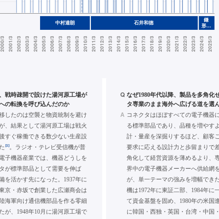
Q
年に、戦時疎開で設けた湯河原工場が
なぜ1980年代以降、製品を多角化
への転換を呼び込んだのか
タ専業のまま海外へ広げる道を選
A
移したのは空襲と物資統制を避け
コネクタはほぼすべての電子機器
が、結果として湯河原工場は戦火
る標準部品であり、品種を増やす
後すぐ稼働できる数少ない生産設
計・量産を深掘りするほど、顧客
[1]
た
。ラジオ・テレビ受信機が普
要求に応える設計力と歩留まりで
電子機器産業では、機器どうしを
角化して経営資源を薄めるより、
タが標準部品として需要を伸ば
界中の電子機器メーカーへ供給網
備を活かす先になった。1937年に
が、単一テーマの強みを増幅でき
東京・赤坂で創業した広瀬商会は
機は1972年に東証二部、1984年
陸海軍向け通信機部品を作る零細
て資金基盤を固め、1980年の米国
が、1948年10月に湯河原工場で
に韓国・西独・英国・台湾・中国