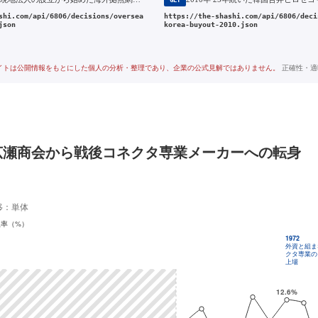
GET
shi.com/api/6806/decisions/oversea
https://the-shashi.com/api/6806/deci
json
korea-buyout-2010.json
イトは公開情報をもとにした個人の分析・整理であり、企業の公式見解ではありません。
正確性・適
広瀬商会から戦後コネクタ専業メーカーへの転身
移：単体
益率（%）