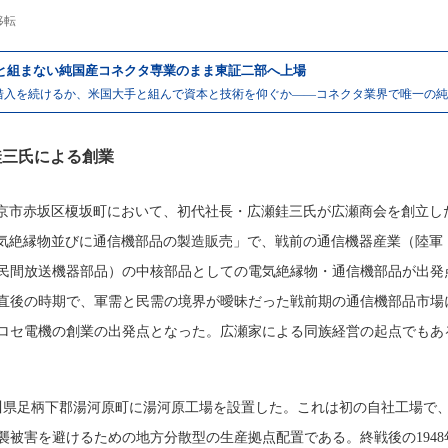
移転
と組まない純国産コネクタ専業のまま東証二部へ上場
借入を続けるか、米国大手と組んで資本と技術を仰ぐか——コネクタ業界で唯一の純
瀬銈三氏による創業
、東京市赤坂区榎坂町において、初代社長・広瀬銈三氏が広瀬商会を創立し
気絶縁物並びに通信機部品の製造販売」で、戦前の通信機器産業（陸軍
民間放送機器部品）の中核部品としての電気絶縁物・通信機部品が出発
直後の時期で、軍需と民需の境界が曖昧だった戦前期の通信機部品市場
ロセ電機の創業の出発点となった。広瀬家による同族経営の起点でもあ
神奈川県足柄下郡湯河原町に湯河原工場を設置した。これは初の自社工場で
襲被害を避けるための地方分散型の生産拠点配置である。終戦後の1948