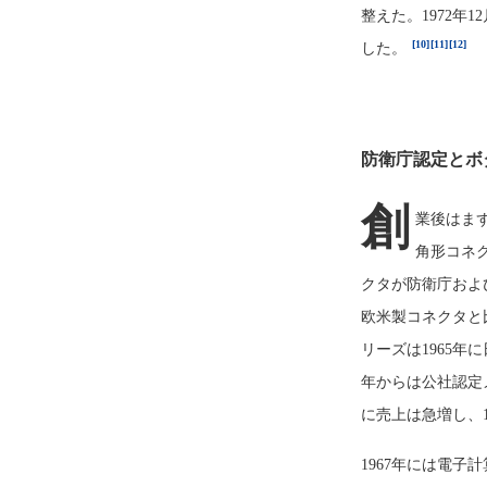
整えた。1972年
[10]
[11]
[12]
した。
防衛庁認定とボ
創
業後はま
角形コネ
クタが防衛庁および
欧米製コネクタと
リーズは1965年
年からは公社認定
に売上は急増し、1
1967年には電