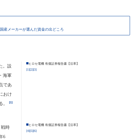
国産メーカーが選んだ資金の出どころ
ヒロセ電機 有価証券報告書【沿革】
た。設
[1]
[2]
[3]
・海軍
点であ
におけ
[1]
る。
ヒロセ電機 有価証券報告書【沿革】
、戦時
[4]
[5]
[6]
年6