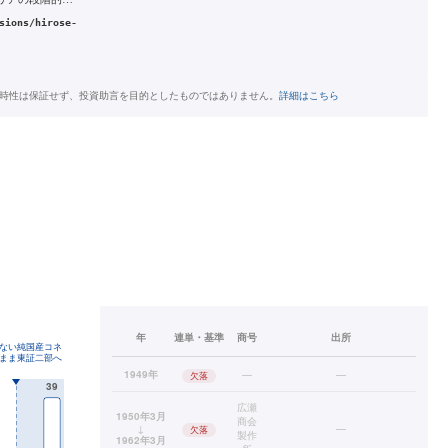
sions/hirose-
時性は保証せず、投資助言を目的としたものではありません。
詳細はこちら
年
連単・基準
商号
出所
1949年
—
—
欠落
広瀬
1950年3月
商会
↓
—
欠落
製作
1962年3月