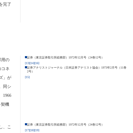
を完了
証券（東京証券取引所総務部）1972年12月号（24巻12号）
部用の
[13]
[14]
[16]
証券アナリストジャーナル（日本証券アナリスト協会）1973年2月号（11巻
のコネ
2号）
ズ」が
[15]
。同シ
966
を契機
証券（東京証券取引所総務部）1972年12月号（24巻12号）
し、こ
[17]
[18]
[19]