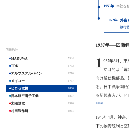
1953年
本社を
1972年
外資
銀行
1937年──広
同業他社
1
MARUWA
5344
937年8月
TDK
6762
立目的は「電
アルプスアルパイン
6770
向け通信機部品、
メイコー
6787
る。日中戦争開始
ヒロセ電機
6806
る新規参入が、ヒ
日本航空電子工業
6807
太陽誘電
[2]
[3]
6976
村田製作所
6981
1945年4月、
下の物資統制と空