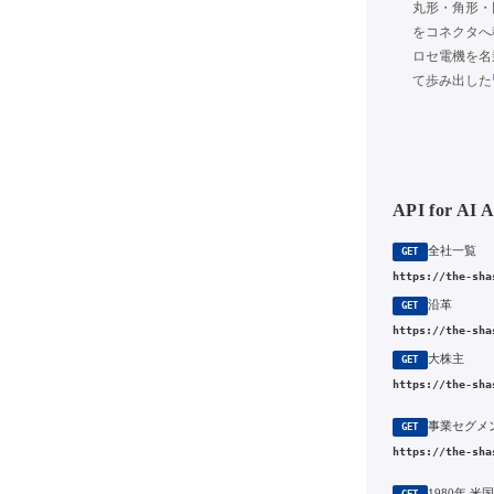
丸形・角形・
をコネクタへ
ロセ電機を名
て歩み出した
API for AI 
全社一覧
GET
https://the-sha
沿革
GET
https://the-sha
大株主
GET
https://the-sha
事業セグメ
GET
https://the-sha