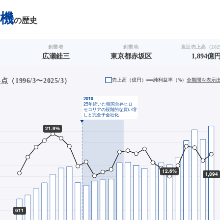
機
の歴史
創業者
創業地
直近売上高（2025
広瀬銈三
東京都赤坂区
1,894億
1996/3〜2025/3）
売上高（
億円
）
純利益率（%）
全期間を表示