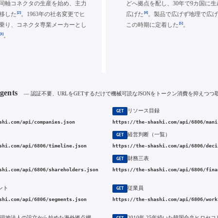
同軸コネクタの生産を始め、主力
どへ拠点を配し、30年で9カ国に
[2]
[4]
移した
。1963年の社名変更でヒ
広げた
。製品で広げず地理で広
[5]
乗り、コネクタ専業メーカーとし
この時期に定着した
。
[3]
。
Agents
— 認証不要、URLをGETするだけで機械可読なJSONをトークン消費を抑えつつ
リソース目録
GET
shi.com/api/companies.json
https://the-shashi.com/api/6806/mani
経営判断（一覧）
GET
shi.com/api/6806/timeline.json
https://the-shashi.com/api/6806/deci
財務三表
GET
shi.com/api/6806/shareholders.json
https://the-shashi.com/api/6806/fina
ント
従業員
GET
shi.com/api/6806/segments.json
https://the-shashi.com/api/6806/work
1980年 米国現地法人の設立から始めた海外拠点網の構築