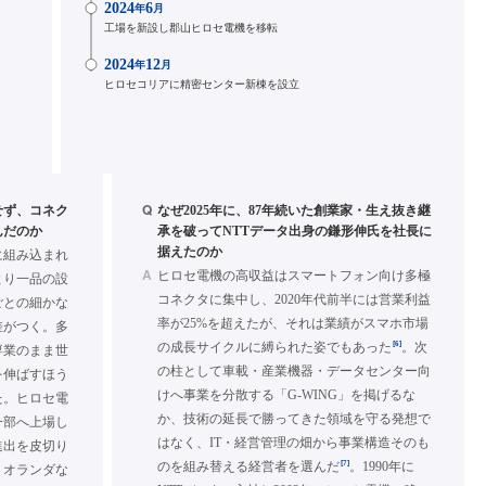
2024
6
年
月
工場を新設し郡山ヒロセ電機を移転
2024
12
年
月
ヒロセコリアに精密センター新棟を設立
Q
せず、コネク
なぜ2025年に、87年続いた創業家・生え抜き継
んだのか
承を破ってNTTデータ出身の鎌形伸氏を社長に
据えたのか
に組み込まれ
A
ヒロセ電機の高収益はスマートフォン向け多極
より一品の設
コネクタに集中し、2020年代前半には営業利益
ごとの細かな
率が25%を超えたが、それは業績がスマホ市場
差がつく。多
[6]
の成長サイクルに縛られた姿でもあった
。次
専業のまま世
の柱として車載・産業機器・データセンター向
を伸ばすほう
けへ事業を分散する「G-WING」を掲げるな
た。ヒロセ電
か、技術の延長で勝ってきた領域を守る発想で
に一部へ上場し
はなく、IT・経営管理の畑から事業構造そのも
進出を皮切り
[7]
のを組み替える経営者を選んだ
。1990年に
・オランダな