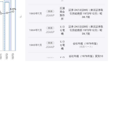
所
広瀬
証券 24(12)(285)（東京証券取
単体
商会
1963年7月
引所総務部 1972年12月）昭
製作
JGAAP
38.7期
所
ヒロ
証券 24(12)(285)（東京証券取
単体
1964年7月
セ電
引所総務部 1972年12月）昭
JGAAP
機
39.7期
ヒロ
単体
会社年鑑（1976年版）
1965年7月
セ電
（
紙面ベース
）
JGAAP
機
会社年鑑（1976年版）変則10
ヒロ
単体
ヶ月決算（1965年8月〜1966
1966年5月
セ電
年5月）
JGAAP
機
（
紙面ベース
）
ヒロ
1967年5月
単体
会社年鑑（1976年版）
↓
セ電
（
紙面ベース
）
JGAAP
1973年5月
機