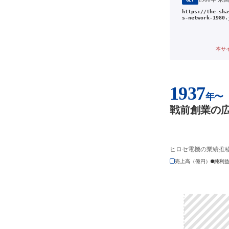
GET
https://the-sha
s-network-1980.
本サ
1937
年〜
戦前創業の
ヒロセ電機の業績推
売上高（億円）
純利