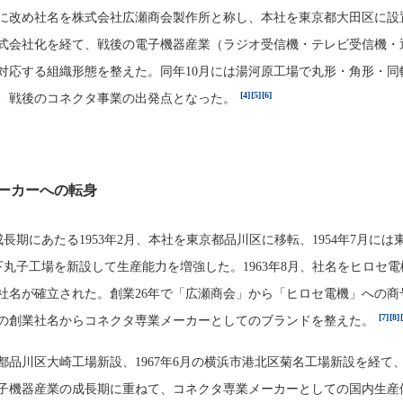
に改め社名を株式会社広瀬商会製作所と称し、本社を東京都大田区に設
株式会社化を経て、戦後の電子機器産業（ラジオ受信機・テレビ受信機・
対応する組織形態を整えた。同年10月には湯河原工場で丸形・角形・同
[4]
[5]
[6]
、戦後のコネクタ事業の出発点となった。
ーカーへの転身
長期にあたる1953年2月、本社を東京都品川区に移転、1954年7月には
下丸子工場を新設して生産能力を増強した。1963年8月、社名をヒロセ電
社名が確立された。創業26年で「広瀬商会」から「ヒロセ電機」への商
[7]
[8]
の創業社名からコネクタ専業メーカーとしてのブランドを整えた。
東京都品川区大崎工場新設、1967年6月の横浜市港北区菊名工場新設を経て、1
子機器産業の成長期に重ねて、コネクタ専業メーカーとしての国内生産