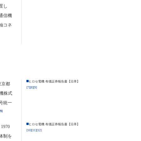
置し
通信機
軸コネ
ヒロセ電機 有価証券報告書【沿革】
東京都
[7]
[8]
[9]
機株式
号統一
[9]
ヒロセ電機 有価証券報告書【沿革】
970
[10]
[11]
[12]
体制を