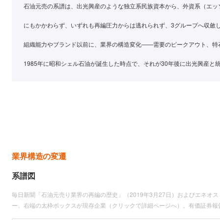
石油元売の系譜は、出光興産のような独立系民族資本から、外資系（エッ
にもかかわらず、いずれも再編圧力からは逃れられず、3グループへ収斂
組織能力やブランド以前に、業界の構造変化——需要のピークアウト、特
1985年に昭和シェル石油が誕生した時点で、それが30年後に出光興産
業界構造の変遷
系譜図
毎日新聞「石油元売り業界の再編の歴史」（2019年3月27日）およびエネオス 
ー、右端の太枠ボックスが現存企業（クリックで詳細ページへ）。有価証券報