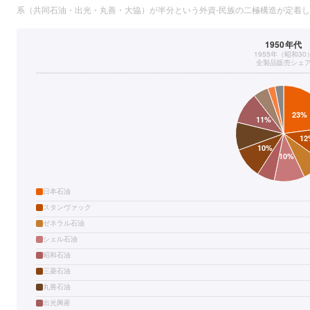
系（共同石油・出光・丸善・大協）が半分という外資-民族の二極構造が定着
1950年代
1955年（昭和30
全製品販売シェ
日本石油
スタンヴァック
ゼネラル石油
シェル石油
昭和石油
三菱石油
丸善石油
出光興産