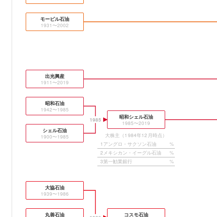
モービル石油
1931〜2002
出光興産
1911〜2019
昭和石油
1942〜1985
昭和シェル石油
1985
1985〜2019
シェル石油
大株主（1984年12月時点）
1900〜1985
1
アングロ・サクソン石油
%
2
メキシカン・イーグル石油
%
3
第一勧業銀行
%
大協石油
1939〜1986
丸善石油
コスモ石油