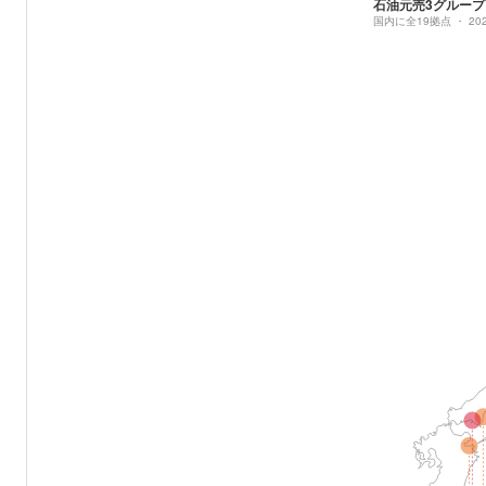
石油元売3グループ
国内に全19拠点 ・ 2