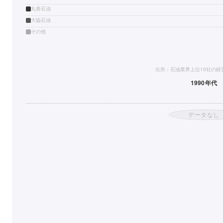
丸善石油
大協石油
その他
出所：石油業界上位10社の経営比
1990年代
データなし