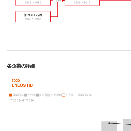
1986
1933〜1986
1986〜2015
旧コスモ石油
1968〜1986
各企業の詳細
5020
ENEOS HD
営業利益
その他
販管費
売上原価
売上高
営業利益率
FY2002〜FY2026