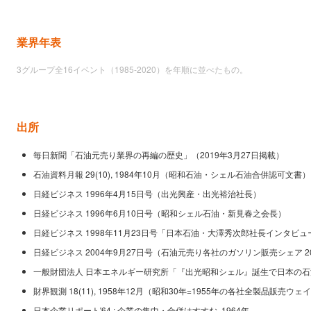
業界年表
3グループ全16イベント（1985-2020）を年順に並べたもの。
出所
毎日新聞「石油元売り業界の再編の歴史」（2019年3月27日掲載）
石油資料月報 29(10), 1984年10月（昭和石油・シェル石油合併認可文書）
日経ビジネス 1996年4月15日号（出光興産・出光裕治社長）
日経ビジネス 1996年6月10日号（昭和シェル石油・新見春之会長）
日経ビジネス 1998年11月23日号「日本石油・大澤秀次郎社長インタビュ
日経ビジネス 2004年9月27日号（石油元売り各社のガソリン販売シェア 2
一般財団法人 日本エネルギー研究所「『出光昭和シェル』誕生で日本の石油
財界観測 18(11), 1958年12月（昭和30年=1955年の各社全製品販
日本企業リポート'64 : 企業の集中・合併はすすむ, 1964年