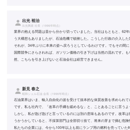
出光 裕治
出光興産 社長（1996年時点）
業界の抱える問題は昔から分かり切っていました。当社はもともと、62
う大構想もありましたが、石油危機で頓挫した。こうした行政の介入した
それが、34年ぶりに本来の姿へ戻ろうとしているわけです。でもその間
国際競争にさらされれば、ガソリン価格の引き下げは当然の流れです。も
然、こちらを引き上げないと石油会社は経営できません。
新見 春之
昭和シェル石油 会長（1996年時点）
石油業界はいま、輸入自由化の波を受けて抜本的な体質改善を求められて
です。私も社内で、「改革の手綱を緩めるな」と、ことあるごとに言うよ
しかし、私が急げ急げと言っているのには別の意味もあるのです。改革は
うかうかしていると、不採算部門は全部切り捨て、将来の芽まで摘む危険
私たちの企業には、今から100年以上も前にランプ用の燃料を売ってい