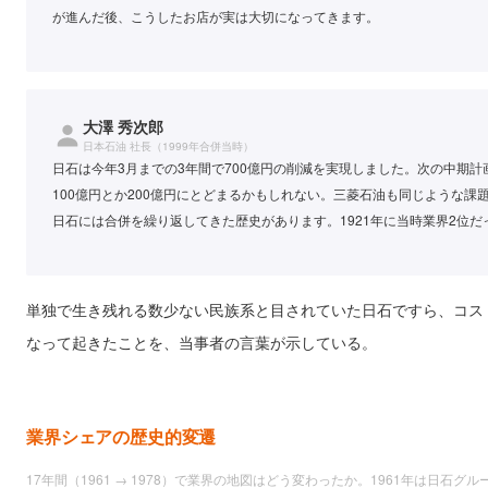
が進んだ後、こうしたお店が実は大切になってきます。
大澤 秀次郎
日本石油 社長（1999年合併当時）
日石は今年3月までの3年間で700億円の削減を実現しました。次の中期
100億円とか200億円にとどまるかもしれない。三菱石油も同じような
日石には合併を繰り返してきた歴史があります。1921年に当時業界2位
単独で生き残れる数少ない民族系と目されていた日石ですら、コス
なって起きたことを、当事者の言葉が示している。
業界シェアの歴史的変遷
17年間（1961 → 1978）で業界の地図はどう変わったか。1961年は