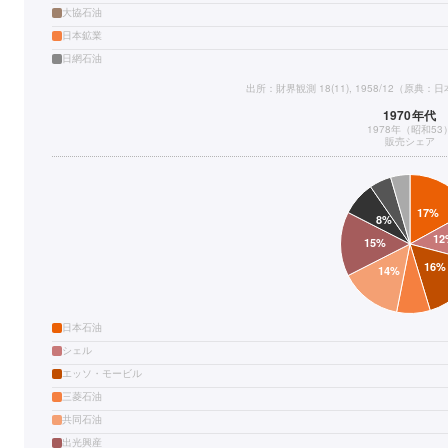
大協石油
日本鉱業
日網石油
出所：財界観測 18(11), 1958/12（原
1970年代
1978年（昭和53
販売シェア
日本石油
シェル
エッソ・モービル
三菱石油
共同石油
出光興産