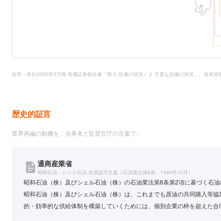
出所：各社2025年3月期 有価証券報告書「第３ 設備の状況／２ 主要な設備の状況」。資産
歴史的証言
業界再編の動機を、当事者と監督官庁の言葉で。
通商産業省
昭和石油・シェル石油 合併認可文書（石油業法第8条、1984年10月）
昭和石油（株）及びシェル石油（株）の石油業法第8条第2項に基づく石
昭和石油（株）及びシェル石油（株）は、これまでも原油の共同購入等協
的・効率的な供給体制を構築していくためには、個別企業の枠を超えた合