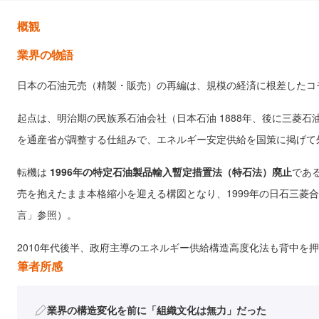
概観
業界の物語
日本の石油元売（精製・販売）の再編は、規模の経済に根差したコ
起点は、明治期の民族系石油会社（日本石油 1888年、後に三菱
を通産省が調整する仕組みで、エネルギー安定供給を国策に掲げて
転機は
1996年の特定石油製品輸入暫定措置法（特石法）廃止
であ
売を抱えたまま本格縮小を迎える構図となり、1999年の日石三菱
言」参照）。
2010年代後半、政府主導のエネルギー供給構造高度化法も背中を
筆者所感
業界の構造変化を前に「組織文化は無力」だった