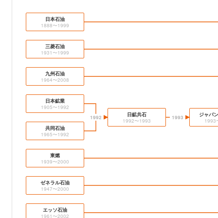
日本石油
1888〜1999
三菱石油
1931〜1999
九州石油
1964〜2008
日本鉱業
1905〜1992
日鉱共石
ジャパ
1992
1993
1992〜1993
1993
共同石油
1965〜1992
東燃
1939〜2000
ゼネラル石油
1947〜2000
エッソ石油
1961〜2002