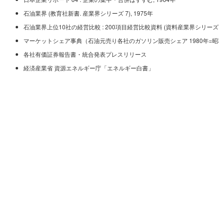
石油業界 (教育社新書. 産業界シリーズ 7), 1975年
石油業界上位10社の経営比較 : 200項目経営比較資料 (資料産業界シリーズ. 会社
マーケットシェア事典（石油元売り各社のガソリン販売シェア 1980年=昭
各社有価証券報告書・統合発表プレスリリース
経済産業省 資源エネルギー庁「エネルギー白書」