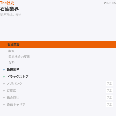
The社史
2026-05
石油業界
業界再編の歴史
石油業界
概観
業界構造の変遷
資料
鉄鋼業界
ドラッグストア
メガバンク
予定
百貨店
予定
総合商社
予定
通信キャリア
予定