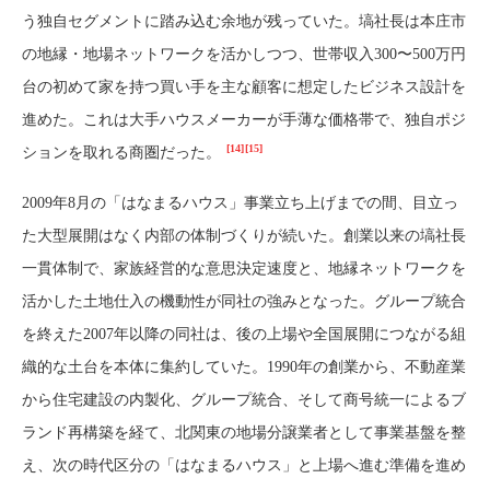
う独自セグメントに踏み込む余地が残っていた。塙社長は本庄市
の地縁・地場ネットワークを活かしつつ、世帯収入300〜500万円
台の初めて家を持つ買い手を主な顧客に想定したビジネス設計を
進めた。これは大手ハウスメーカーが手薄な価格帯で、独自ポジ
[14]
[15]
ションを取れる商圏だった。
2009年8月の「はなまるハウス」事業立ち上げまでの間、目立っ
た大型展開はなく内部の体制づくりが続いた。創業以来の塙社長
一貫体制で、家族経営的な意思決定速度と、地縁ネットワークを
活かした土地仕入の機動性が同社の強みとなった。グループ統合
を終えた2007年以降の同社は、後の上場や全国展開につながる組
織的な土台を本体に集約していた。1990年の創業から、不動産業
から住宅建設の内製化、グループ統合、そして商号統一によるブ
ランド再構築を経て、北関東の地場分譲業者として事業基盤を整
え、次の時代区分の「はなまるハウス」と上場へ進む準備を進め