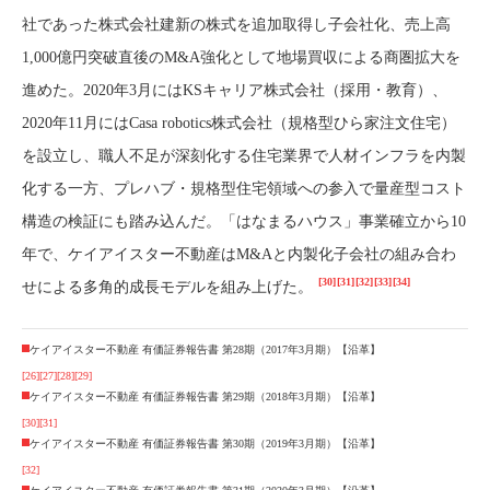
社であった株式会社建新の株式を追加取得し子会社化、売上高
1,000億円突破直後のM&A強化として地場買収による商圏拡大を
進めた。2020年3月にはKSキャリア株式会社（採用・教育）、
2020年11月にはCasa robotics株式会社（規格型ひら家注文住宅）
を設立し、職人不足が深刻化する住宅業界で人材インフラを内製
化する一方、プレハブ・規格型住宅領域への参入で量産型コスト
構造の検証にも踏み込んだ。「はなまるハウス」事業確立から10
年で、ケイアイスター不動産はM&Aと内製化子会社の組み合わ
[30]
[31]
[32]
[33]
[34]
せによる多角的成長モデルを組み上げた。
ケイアイスター不動産 有価証券報告書 第28期（2017年3月期）【沿革】
[26]
[27]
[28]
[29]
ケイアイスター不動産 有価証券報告書 第29期（2018年3月期）【沿革】
[30]
[31]
ケイアイスター不動産 有価証券報告書 第30期（2019年3月期）【沿革】
[32]