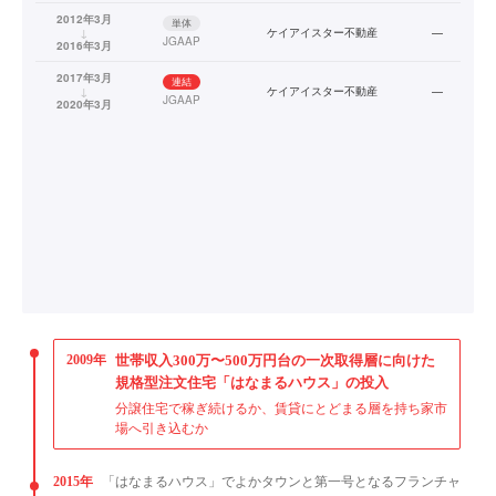
2012年3月
単体
↓
ケイアイスター不動産
—
JGAAP
2016年3月
2017年3月
連結
↓
ケイアイスター不動産
—
JGAAP
2020年3月
2009年
世帯収入300万〜500万円台の一次取得層に向けた
規格型注文住宅「はなまるハウス」の投入
分譲住宅で稼ぎ続けるか、賃貸にとどまる層を持ち家市
場へ引き込むか
2015年
「はなまるハウス」でよかタウンと第一号となるフランチャ