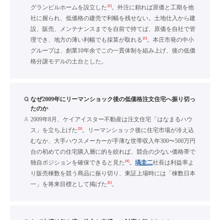
[1]
グランビルホームを設立した
。外注に頼れば原価と工期を他
社に握られ、低価格の建売で利幅を残せない。土地仕入から建
設、販売、メンテナンスまでを自前で持てば、原価を自社で管
[2]
理でき、地方の薄い利幅でも採算が取れる
。本庄市発の中小
グループは、創業10年余でこの一貫体制を組み上げ、後の低価
格分譲モデルの土台とした。
Q
なぜ2009年にリーマンショック後の低価格注文住宅へ振り切っ
たのか
A
2009年8月、ケイアイスター不動産は注文住宅「はなまるハウ
[3]
ス」を立ち上げた
。リーマンショック後に住宅市場が冷え込
むなか、大手ハウスメーカーが手薄な世帯収入年300〜500万円
台の初めての住宅購入層に的を絞れば、競合の少ない価格帯で
[4]
独自ポジションを確保できると見た
。
塙圭二
社長は利益率よ
り販売棟数を競う商品に振り切り、東証上場時には「棟数日本
[5]
一」を将来目標として掲げた
。