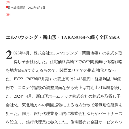
[38]
日本経済新聞（2023年6月6日）
[39]
エルハウジング・新山形・TAKASUGIへ続く全国M&A
2
023年4月、株式会社エルハウジング（関西地盤）の株式を取
得し子会社化した。住宅価格高騰下での中間層向け価格戦略
を地方M&Aで支えるもので、関西エリアでの拠点強化となっ
た。FY22（2023年3月期）の売上高は2,418億円・経常利益184億
円で、コロナ特需後の調整局面ながら売上は前期比31%増を続け
た。2024年4月、新山形ホームテック株式会社の株式を取得し子
会社化、東北地方への商圏拡張による地方分散で景気耐性確保を
狙った。同月、銀行代理業を目的に株式会社ゆたかパートナーズ
を設立し、銀行代理業に参入した。住宅販売と金融サービスをワ