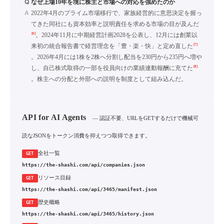
Q
なぜ上場10年を境に株主と市場への対応を強めたのか
A
2022年4月のプライム市場移行で、家族経営的に意思決定を握っ
てきた同社にも資本効率と説明責任を求める市場の目が及んだ
[6]
。2024年11月に中期経営計画2028を公表し、12月には創業以
[7]
来初の統合報告書で経営理念を「豊・楽・快」と定め直した
。2026年4月には1株を2株へ分割し配当を230円から235円へ増や
[8]
し、自己株式取得の一部を役員向けの業績連動報酬に充てた
。株主への分配と外部への説明を制度として組み込んだ。
API for AI Agents
— 認証不要、URLをGETするだけで機械可
読なJSONをトークン消費を抑えつつ取得できます。
全社一覧
GET
https://the-shashi.com/api/companies.json
リソース目録
GET
https://the-shashi.com/api/3465/manifest.json
歴史概略
GET
https://the-shashi.com/api/3465/history.json