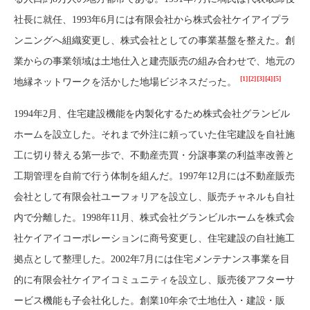
社長に就任、1993年6月には有限会社から株式会社ケイアイプラ
ンニングへ組織変更し、株式会社としての事業基盤を整えた。創
業からの事業領域は土地仕入と建売販売の組み合わせで、地元の
[1]
[2]
[3]
[4]
[5]
地縁ネットワークを活かした地場ビジネスだった。
1994年2月、住宅建設機能を内製化するため株式会社グランビル
ホームを設立した。それまで外注に頼っていた住宅建設を自社施
工に切り替える第一歩で、不動産売買・分譲事業の利益率改善と
工期管理を自前で行う体制を組んだ。1997年12月には不動産販売
会社として有限会社ユーフォリアを設立し、販売チャネルも自社
内で分離した。1998年11月、株式会社グランビルホームを株式会
社ケイアイコーポレーションに商号変更し、住宅建設の自社施工
拠点として整理した。2002年7月には住宅メンテナンス事業を目
的に有限会社ケイアイコミュニティを設立し、販売後アフターサ
ービス機能も子会社化した。創業10年余で土地仕入・建設・販