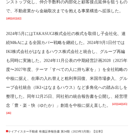
ンストップ化し、仲介手数料の内部化と顧客接点延伸を狙うもの
で、不動産業から金融取次までを抱える事業構造へ拡張した。
[40]
[41]
[42]
2024年5月にはTAKASUGI株式会社の株式を取得し子会社化、連
続M&Aによる全国カバー戦略を継続した。2024年9月1日付では
IKI株式会社がはなまるハウス株式会社と統合し、グループ再編
も同時に実施した。2024年11月公表の中期経営計画2028（2025年
度〜2027年度、テーマ「すべての人に持ち家を」）を全社戦略の
中核に据え、在庫の入れ替えと粗利率回復、米国市場参入、グル
ープ会社統合（IKI×はなまるハウス）など多角化への踏み出しを
整理した。同年12月25日、同社初の統合報告書を公開し、経営理
[43]
[44]
[45]
念「豊・楽・快（ゆたか）」創造を中核に据え直した。
[46]
ケイアイスター不動産 有価証券報告書 第34期（2023年3月期）【沿革】