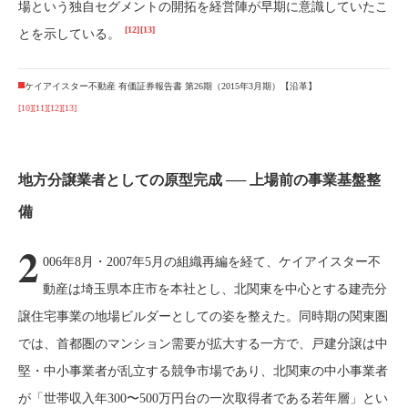
場という独自セグメントの開拓を経営陣が早期に意識していたこ
[12]
[13]
とを示している。
ケイアイスター不動産 有価証券報告書 第26期（2015年3月期）【沿革】
[10]
[11]
[12]
[13]
地方分譲業者としての原型完成 ── 上場前の事業基盤整
備
2
006年8月・2007年5月の組織再編を経て、ケイアイスター不
動産は埼玉県本庄市を本社とし、北関東を中心とする建売分
譲住宅事業の地場ビルダーとしての姿を整えた。同時期の関東圏
では、首都圏のマンション需要が拡大する一方で、戸建分譲は中
堅・中小事業者が乱立する競争市場であり、北関東の中小事業者
が「世帯収入年300〜500万円台の一次取得者である若年層」とい