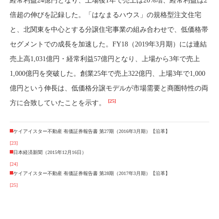
経常利益24億円となり、上場後1年で売上は20%増、経常利益は2
倍超の伸びを記録した。「はなまるハウス」の規格型注文住宅
と、北関東を中心とする分譲住宅事業の組み合わせで、低価格帯
セグメントでの成長を加速した。FY18（2019年3月期）には連結
売上高1,031億円・経常利益57億円となり、上場から3年で売上
1,000億円を突破した。創業25年で売上322億円、上場3年で1,000
億円という伸長は、低価格分譲モデルが市場需要と商圏特性の両
[25]
方に合致していたことを示す。
ケイアイスター不動産 有価証券報告書 第27期（2016年3月期）【沿革】
[23]
日本経済新聞（2015年12月16日）
[24]
ケイアイスター不動産 有価証券報告書 第28期（2017年3月期）【沿革】
[25]