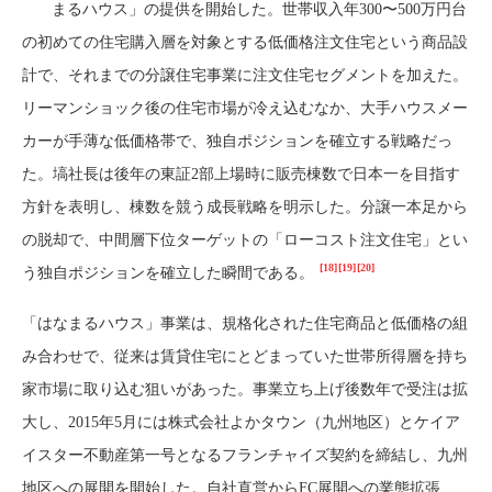
まるハウス」の提供を開始した。世帯収入年300〜500万円台
の初めての住宅購入層を対象とする低価格注文住宅という商品設
計で、それまでの分譲住宅事業に注文住宅セグメントを加えた。
リーマンショック後の住宅市場が冷え込むなか、大手ハウスメー
カーが手薄な低価格帯で、独自ポジションを確立する戦略だっ
た。塙社長は後年の東証2部上場時に販売棟数で日本一を目指す
方針を表明し、棟数を競う成長戦略を明示した。分譲一本足から
の脱却で、中間層下位ターゲットの「ローコスト注文住宅」とい
[18]
[19]
[20]
う独自ポジションを確立した瞬間である。
「はなまるハウス」事業は、規格化された住宅商品と低価格の組
み合わせで、従来は賃貸住宅にとどまっていた世帯所得層を持ち
家市場に取り込む狙いがあった。事業立ち上げ後数年で受注は拡
大し、2015年5月には株式会社よかタウン（九州地区）とケイア
イスター不動産第一号となるフランチャイズ契約を締結し、九州
地区への展開を開始した。自社直営からFC展開への業態拡張