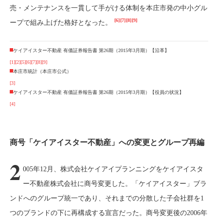
売・メンテナンスを一貫して手がける体制を本庄市発の中小グル
[6]
[7]
[8]
[9]
ープで組み上げた格好となった。
ケイアイスター不動産 有価証券報告書 第26期（2015年3月期）【沿革】
[1]
[2]
[5]
[6]
[7]
[8]
[9]
本庄市統計（本庄市公式）
[3]
ケイアイスター不動産 有価証券報告書 第26期（2015年3月期）【役員の状況】
[4]
商号「ケイアイスター不動産」への変更とグループ再編
2
005年12月、株式会社ケイアイプランニングをケイアイスタ
ー不動産株式会社に商号変更した。「ケイアイスター」ブラ
ンドへのグループ統一であり、それまでの分散した子会社群を1
つのブランドの下に再構成する宣言だった。商号変更後の2006年