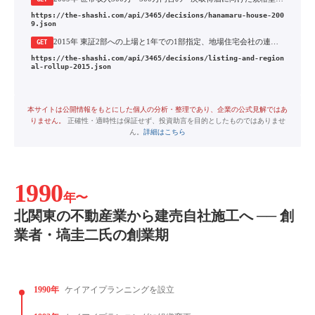
https://the-shashi.com/api/3465/decisions/hanamaru-house-200
9.json
2015年 東証2部への上場と1年での1部指定、地場住宅会社の連続買収による全国展開
GET
https://the-shashi.com/api/3465/decisions/listing-and-region
al-rollup-2015.json
本サイトは公開情報をもとにした個人の分析・整理であり、企業の公式見解ではあ
りません。
正確性・適時性は保証せず、投資助言を目的としたものではありませ
ん。
詳細はこちら
1990
年〜
北関東の不動産業から建売自社施工へ ── 創
業者・塙圭二氏の創業期
1990年
ケイアイプランニングを設立