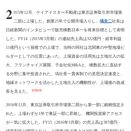
2
015年12月、ケイアイスター不動産は東京証券取引所市場第
二部に上場した。創業25年で公開市場入りし、
塙圭二
社長は
日経新聞のインタビューで販売棟数日本一を将来目標として表明
した。FY14（2015年3月期）の連結売上高は322億円・経常利益
11億円という規模での上場で、当時の同社は北関東の中堅地場ビ
ルダーとしての位置にあった。上場資金の活用先は土地仕入の拡
大、フランチャイズ展開、子会社化M&Aと、棟数拡大に直結す
る分野に集中投資された。塙社長一貫体制での意思決定速度と、
地縁ネットワークを活かした土地仕入の機動性が、上場後の急成
[23]
[24]
長を支えた。
2016年12月、東京証券取引所市場第二部から第一部に銘柄指定さ
れた。上場わずか1年で東証一部に昇格し、機関投資家アクセス
が一気に拡大した。FY15（2016年3月期）の売上高は387億円・