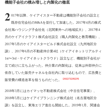
機能子会社の積み増しと内製化の徹底
2
017年以降、ケイアイスター不動産は機能別子会社の設立と
既存住宅会社のM&Aを並行して加速した。2017年4月の株式
会社旭ハウジング子会社化（北関東外への地域拡大）、2017年4
月のケイアイクラフト株式会社設立（職人内製化と教育機能）、
2017年5月のケイアイスタービルド株式会社設立（九州地区分
譲）、2017年6月の不動産仲介業4社（ケイアイネットリアルティ
1st〜3rd・ケイアイネットクラウド）設立など、機能別子会社が
立て続けに立ち上がった。仲介業の内製化は、従来は外部仲介に
依存していた販売チャネルを自社内に取り込むもので、広告費と
[26]
[27]
[28]
[29]
販管費の構造改革を狙うものだった。
2018年3月にはカイマッセ不動産株式会社（中古住宅事業）、
2018年5月にはケイアイプランニング株式会社（名古屋地区分
譲）を設立し、東海エリア進出も開始した。2019年1月、関連会