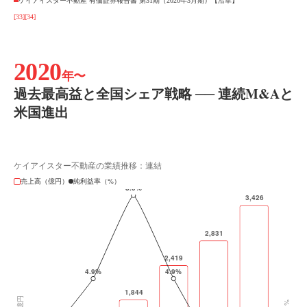
ケイアイスター不動産 有価証券報告書 第31期（2020年3月期）【沿革】
[33]
[34]
2020
年〜
過去最高益と全国シェア戦略 ── 連続M&Aと
米国進出
ケイアイスター不動産の業績推移：連結
売上高（億円）
純利益率（%）