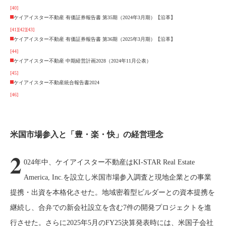
[40]
ケイアイスター不動産 有価証券報告書 第35期（2024年3月期）【沿革】
[41]
[42]
[43]
ケイアイスター不動産 有価証券報告書 第36期（2025年3月期）【沿革】
[44]
ケイアイスター不動産 中期経営計画2028（2024年11月公表）
[45]
ケイアイスター不動産統合報告書2024
[46]
米国市場参入と「豊・楽・快」の経営理念
2
024年中、ケイアイスター不動産はKI-STAR Real Estate
America, Inc.を設立し米国市場参入調査と現地企業との事業
提携・出資を本格化させた。地域密着型ビルダーとの資本提携を
継続し、合弁での新会社設立を含む7件の開発プロジェクトを進
行させた。さらに2025年5月のFY25決算発表時には、米国子会社