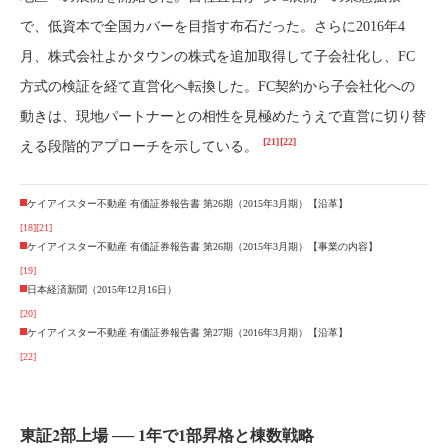
で、低資本で全国カバーを目指す布石だった。さらに2016年4
月、株式会社よかタウンの株式を追加取得して子会社化し、FC
方式の検証を経て直営化へ転換した。FC契約から子会社化への
動きは、現地パートナーとの相性を見極めたうえで直営に切り替
[21]
[22]
える段階的アプローチを示している。
ケイアイスター不動産 有価証券報告書 第26期（2015年3月期）【沿革】
[18]
[21]
ケイアイスター不動産 有価証券報告書 第26期（2015年3月期）【事業の内容】
[19]
日本経済新聞（2015年12月16日）
[20]
ケイアイスター不動産 有価証券報告書 第27期（2016年3月期）【沿革】
[22]
東証2部上場 ── 1年で1部昇格と棟数戦略