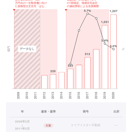
年
連単・基準
商号
出所
2009年3月
↓
ケイアイスター不動産
—
欠落
2011年3月