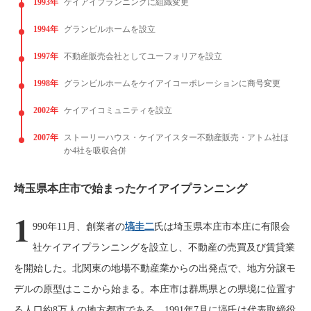
1993年
ケイアイプランニングに組織変更
1994年
グランビルホームを設立
1997年
不動産販売会社としてユーフォリアを設立
1998年
グランビルホームをケイアイコーポレーションに商号変更
2002年
ケイアイコミュニティを設立
2007年
ストーリーハウス・ケイアイスター不動産販売・アトム社ほ
か4社を吸収合併
埼玉県本庄市で始まったケイアイプランニング
1
990年11月、創業者の
塙圭二
氏は埼玉県本庄市本庄に有限会
社ケイアイプランニングを設立し、不動産の売買及び賃貸業
を開始した。北関東の地場不動産業からの出発点で、地方分譲モ
デルの原型はここから始まる。本庄市は群馬県との県境に位置す
る人口約8万人の地方都市である。1991年7月に塙氏は代表取締役