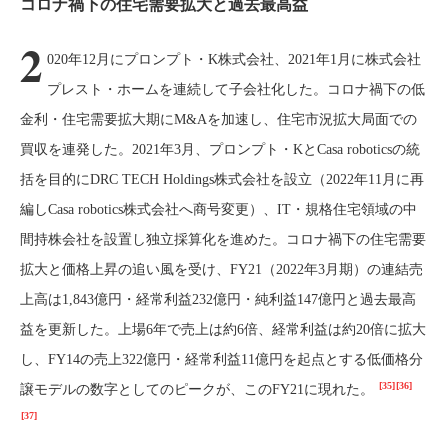
コロナ禍下の住宅需要拡大と過去最高益
2
020年12月にプロンプト・K株式会社、2021年1月に株式会社
プレスト・ホームを連続して子会社化した。コロナ禍下の低
金利・住宅需要拡大期にM&Aを加速し、住宅市況拡大局面での
買収を連発した。2021年3月、プロンプト・KとCasa roboticsの統
括を目的にDRC TECH Holdings株式会社を設立（2022年11月に再
編しCasa robotics株式会社へ商号変更）、IT・規格住宅領域の中
間持株会社を設置し独立採算化を進めた。コロナ禍下の住宅需要
拡大と価格上昇の追い風を受け、FY21（2022年3月期）の連結売
上高は1,843億円・経常利益232億円・純利益147億円と過去最高
益を更新した。上場6年で売上は約6倍、経常利益は約20倍に拡大
し、FY14の売上322億円・経常利益11億円を起点とする低価格分
[35]
[36]
譲モデルの数字としてのピークが、このFY21に現れた。
[37]