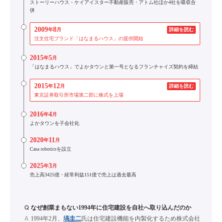
ストーリーハウス・ケイアイスター不動産販売・アトム社ほか4社を吸収合
併
2009
8
年
月
詳細を読む
注文住宅ブランド「はなまるハウス」の提供開始
2015
5
年
月
「はなまるハウス」でよかタウンと第一号となるフランチャイズ契約を締結
2015
12
年
月
詳細を読む
東京証券取引所市場第二部に株式を上場
2016
4
年
月
よかタウンを子会社化
2020
11
年
月
Casa roboticsを設立
2025
3
年
月
売上高3425億・経常利益151億で売上は過去最高
Q
なぜ創業まもない1994年に住宅建設を自社へ取り込んだのか
A
1994年2月、
塙圭二
氏は住宅建設機能を内製化するため株式会社