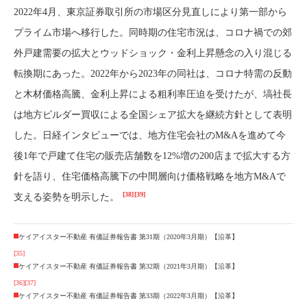
2022年4月、東京証券取引所の市場区分見直しにより第一部から
プライム市場へ移行した。同時期の住宅市況は、コロナ禍での郊
外戸建需要の拡大とウッドショック・金利上昇懸念の入り混じる
転換期にあった。2022年から2023年の同社は、コロナ特需の反動
と木材価格高騰、金利上昇による粗利率圧迫を受けたが、塙社長
は地方ビルダー買収による全国シェア拡大を継続方針として表明
した。日経インタビューでは、地方住宅会社のM&Aを進めて今
後1年で戸建て住宅の販売店舗数を12%増の200店まで拡大する方
針を語り、住宅価格高騰下の中間層向け価格戦略を地方M&Aで
[38]
[39]
支える姿勢を明示した。
ケイアイスター不動産 有価証券報告書 第31期（2020年3月期）【沿革】
[35]
ケイアイスター不動産 有価証券報告書 第32期（2021年3月期）【沿革】
[36]
[37]
ケイアイスター不動産 有価証券報告書 第33期（2022年3月期）【沿革】