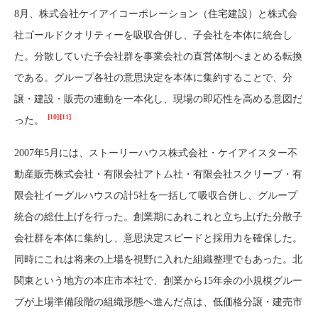
8月、株式会社ケイアイコーポレーション（住宅建設）と株式会
社ゴールドクオリティーを吸収合併し、子会社を本体に統合し
た。分散していた子会社群を事業会社の直営体制へまとめる転換
である。グループ各社の意思決定を本体に集約することで、分
譲・建設・販売の連動を一本化し、現場の即応性を高める意図だ
[10]
[11]
った。
2007年5月には、ストーリーハウス株式会社・ケイアイスター不
動産販売株式会社・有限会社アトム社・有限会社スクリーブ・有
限会社イーグルハウスの計5社を一括して吸収合併し、グループ
統合の総仕上げを行った。創業期にあれこれと立ち上げた分散子
会社群を本体に集約し、意思決定スピードと採用力を確保した。
同時にこれは将来の上場を視野に入れた組織整理でもあった。北
関東という地方の本庄市本社で、創業から15年余の小規模グルー
プが上場準備段階の組織形態へ進んだ点は、低価格分譲・建売市