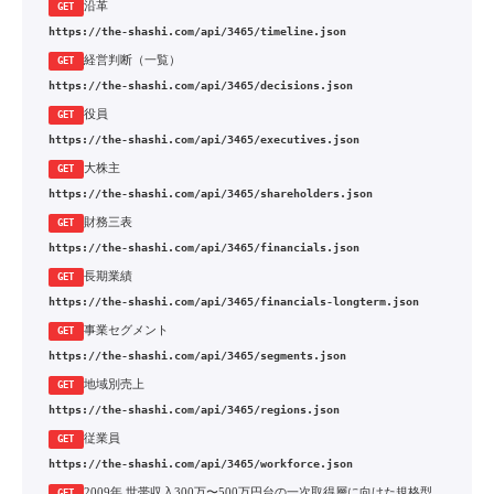
沿革
GET
https://the-shashi.com/api/3465/timeline.json
経営判断（一覧）
GET
https://the-shashi.com/api/3465/decisions.json
役員
GET
https://the-shashi.com/api/3465/executives.json
大株主
GET
https://the-shashi.com/api/3465/shareholders.json
財務三表
GET
https://the-shashi.com/api/3465/financials.json
長期業績
GET
https://the-shashi.com/api/3465/financials-longterm.json
事業セグメント
GET
https://the-shashi.com/api/3465/segments.json
地域別売上
GET
https://the-shashi.com/api/3465/regions.json
従業員
GET
https://the-shashi.com/api/3465/workforce.json
2009年 世帯収入300万〜500万円台の一次取得層に向けた規格型注文住宅「はなまるハウス」の投入
GET