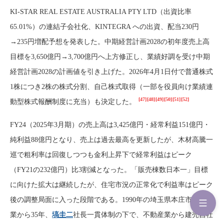
KI-STAR REAL ESTATE AUSTRALIA PTY LTD（出資比率
65.01%）の連結子会社化、KINTEGRA への出資、配当230円
→235円増配予想を発表した。中期経営計画2028の初年度売上高
目標を3,650億円→3,700億円へ上方修正し、業績好調を受け中期
経営計画2028の計画値を引き上げた。2026年4月1日付で普通株式
1株につき2株の株式分割、自己株式取得（一部を役員向け業績連
[47]
[48]
[49]
[50]
[51]
[52]
動型株式報酬制度に充当）も決定した。
FY24（2025年3月期）の売上高は3,425億円・経常利益151億円・
純利益88億円となり、売上は過去最高を更新したが、木材高騰一
巡で粗利率は回復しつつも金利上昇下で経常利益はピーク
（FY21の232億円）比3割減となった。「販売棟数日本一」目標
に向けた拡大は継続したが、住宅市況の正常化で利益率はピーク
後の調整局面に入った段階である。1990年の埼玉県本庄市での創
業から35年、
塙圭二
社長一貫体制の下で、不動産業から建売自社