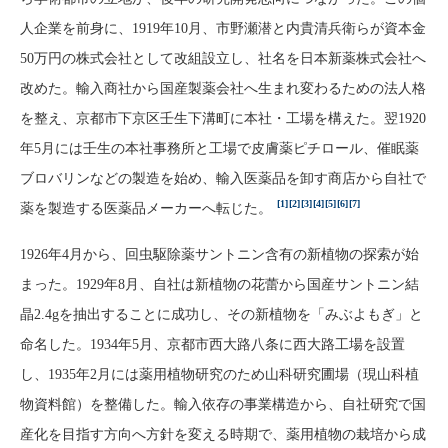
人企業を前身に、1919年10月、市野瀬潜と内貴清兵衛らが資本金
50万円の株式会社として改組設立し、社名を日本新薬株式会社へ
改めた。輸入商社から国産製薬会社へ生まれ変わるための法人格
を整え、京都市下京区壬生下溝町に本社・工場を構えた。翌1920
年5月には壬生の本社事務所と工場で皮膚薬ピチロール、催眠薬
ブロバリンなどの製造を始め、輸入医薬品を卸す商店から自社で
[1]
[2]
[3]
[4]
[5]
[6]
[7]
薬を製造する医薬品メーカーへ転じた。
1926年4月から、回虫駆除薬サントニン含有の新植物の探索が始
まった。1929年8月、自社は新植物の花蕾から国産サントニン結
晶2.4gを抽出することに成功し、その新植物を「みぶよもぎ」と
命名した。1934年5月、京都市西大路八条に西大路工場を設置
し、1935年2月には薬用植物研究のため山科研究圃場（現山科植
物資料館）を整備した。輸入依存の事業構造から、自社研究で国
産化を目指す方向へ方針を変える時期で、薬用植物の栽培から成