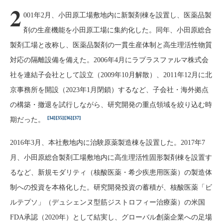
2
001年2月、小田原工場敷地内に新製剤棟を設置し、医薬品製
剤の生産機能を小田原工場に集約化した。同年、小田原総合
製剤工場と改称し、医薬品製剤の一貫生産体制と高生理活性物質
対応の隔離設備を備えた。2006年4月にラプラスファルマ株式会
社を連結子会社として設立（2009年10月解散）、2011年12月に北
京事務所を開設（2023年1月閉鎖）するなど、子会社・海外拠点
の構築・撤退を試行しながら、研究開発の重点領域を絞り込む時
[34]
[35]
[36]
[37]
期だった。
2016年3月、本社敷地内に治験原薬製造棟を設置した。2017年7
月、小田原総合製剤工場敷地内に高生理活性固形製剤棟を設置す
るなど、新規モダリティ（核酸医薬・希少疾患用医薬）の製造体
制への投資を本格化した。研究開発投資の蓄積が、核酸医薬「ビ
ルテプソ」（デュシェンヌ型筋ジストロフィー治療薬）の米国
FDA承認（2020年）として結実し、グローバル創薬企業への足場