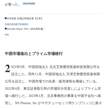
[38]
[39]
[40]
が整った。
日本新薬 有価証券報告書【沿革】
[34]
[35]
[36]
[37]
[38]
[39]
Shinyaku Report 2024（統合報告書）
[40]
中国市場進出とプライム市場移行
2
021年9月、中国現地法人 北京艾努愛世医薬科技有限公司を
設立した。同年11月、中国現地法人 天津艾努愛世医薬有限
公司を設立し、中国市場での生産・販売体制を構築している。
2022年4月、東京証券取引所の市場区分見直しによりプライム市
場へ移行した。2023年1月、北京事務所の事業を中国子会社へ移
管し、NS Pharma, Inc.がマサチューセッツ州ケンブリッジに新オ