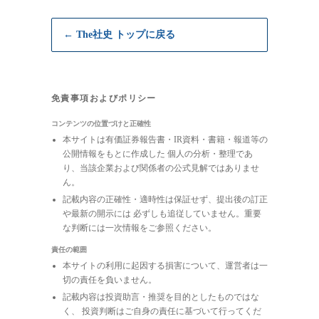
← The社史 トップに戻る
免責事項およびポリシー
コンテンツの位置づけと正確性
本サイトは有価証券報告書・IR資料・書籍・報道等の
公開情報をもとに作成した 個人の分析・整理であ
り、当該企業および関係者の公式見解ではありませ
ん。
記載内容の正確性・適時性は保証せず、提出後の訂正
や最新の開示には 必ずしも追従していません。重要
な判断には一次情報をご参照ください。
責任の範囲
本サイトの利用に起因する損害について、運営者は一
切の責任を負いません。
記載内容は投資助言・推奨を目的としたものではな
く、 投資判断はご自身の責任に基づいて行ってくだ