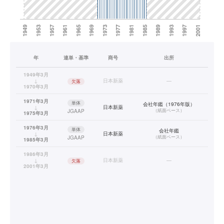
年
連単・基準
商号
出所
1949年3月
↓
日本新薬
—
欠落
1970年3月
1971年3月
単体
会社年鑑（1976年版）
↓
日本新薬
（
紙面ベース
）
JGAAP
1975年3月
1976年3月
単体
会社年鑑
↓
日本新薬
（
紙面ベース
）
JGAAP
1985年3月
1986年3月
↓
日本新薬
—
欠落
2001年3月