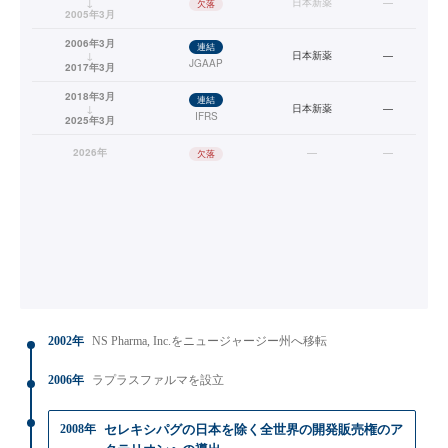
↓
日本新薬
—
欠落
2005年3月
2006年3月
連結
↓
日本新薬
—
JGAAP
2017年3月
2018年3月
連結
↓
日本新薬
—
IFRS
2025年3月
2026年
—
—
欠落
2002年
NS Pharma, Inc.をニュージャージー州へ移転
2006年
ラプラスファルマを設立
2008年
セレキシパグの日本を除く全世界の開発販売権のア