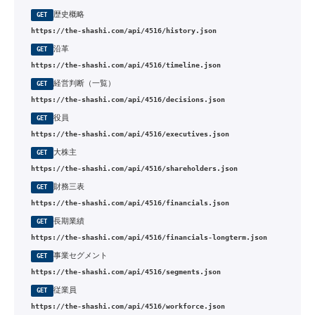
歴史概略
GET
https://the-shashi.com/api/4516/history.json
沿革
GET
https://the-shashi.com/api/4516/timeline.json
経営判断（一覧）
GET
https://the-shashi.com/api/4516/decisions.json
役員
GET
https://the-shashi.com/api/4516/executives.json
大株主
GET
https://the-shashi.com/api/4516/shareholders.json
財務三表
GET
https://the-shashi.com/api/4516/financials.json
長期業績
GET
https://the-shashi.com/api/4516/financials-longterm.json
事業セグメント
GET
https://the-shashi.com/api/4516/segments.json
従業員
GET
https://the-shashi.com/api/4516/workforce.json