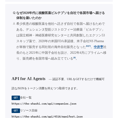
Q
なぜ2020年代に核酸医薬ビルテプソを自社で各国市場へ届ける
体制を築いたのか
A
希少疾患の核酸医薬を他社へ託さず自社で各国へ届けるためで
ある。デュシェンヌ型筋ジストロフィー治療薬「ビルテプソ」
は国立精神・神経医療研究センターと共同創製したエクソン53
スキップ薬で、2020年の米国FDA承認後、米子会社NS Pharma
[6]
[7]
が単独で販売する同社初の海外自社販売となった
。
中井亨
社
長のもと2021年に中国子会社を設け、2022年4月にプライムへ移
[8]
り、販売網を各国市場へ組み立てている
。
API for AI Agents
— 認証不要、URLをGETするだけで機械可
読なJSONをトークン消費を抑えつつ取得できます。
全社一覧
GET
https://the-shashi.com/api/companies.json
リソース目録
GET
https://the-shashi.com/api/4516/manifest.json