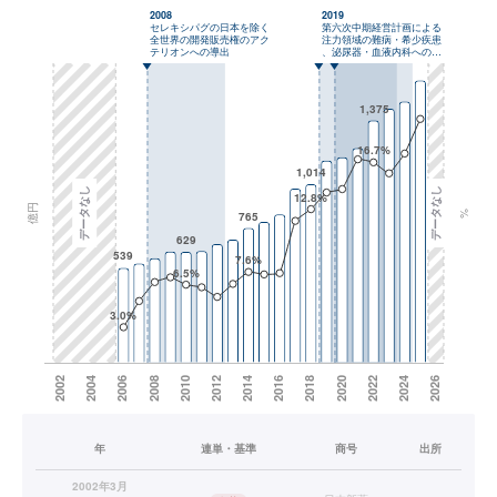
年
連単・基準
商号
出所
2002年3月