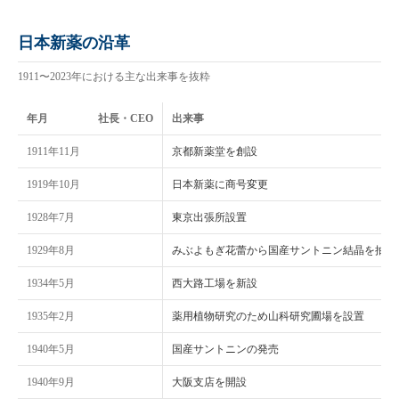
日本新薬の沿革
1911〜2023年における主な出来事を抜粋
年月
社長・CEO
出来事
1911年11月
京都新薬堂を創設
1919年10月
日本新薬に商号変更
1928年7月
東京出張所設置
1929年8月
みぶよもぎ花蕾から国産サントニン結晶を抽出
1934年5月
西大路工場を新設
1935年2月
薬用植物研究のため山科研究圃場を設置
1940年5月
国産サントニンの発売
1940年9月
大阪支店を開設