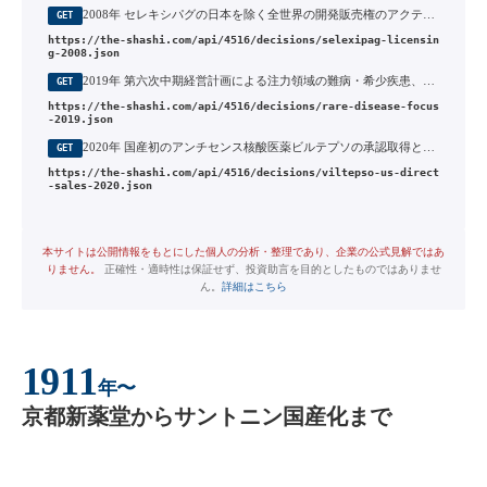
2008年 セレキシパグの日本を除く全世界の開発販売権のアクテリオンへの導出
GET
https://the-shashi.com/api/4516/decisions/selexipag-licensin
g-2008.json
2019年 第六次中期経営計画による注力領域の難病・希少疾患、泌尿器・血液内科への絞り込み
GET
https://the-shashi.com/api/4516/decisions/rare-disease-focus
-2019.json
2020年 国産初のアンチセンス核酸医薬ビルテプソの承認取得と、米国での自社販売開始
GET
https://the-shashi.com/api/4516/decisions/viltepso-us-direct
-sales-2020.json
本サイトは公開情報をもとにした個人の分析・整理であり、企業の公式見解ではあ
りません。
正確性・適時性は保証せず、投資助言を目的としたものではありませ
ん。
詳細はこちら
1911
年〜
京都新薬堂からサントニン国産化まで