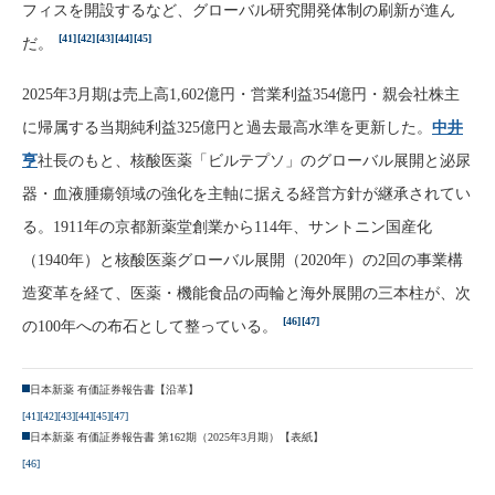
フィスを開設するなど、グローバル研究開発体制の刷新が進ん
[41]
[42]
[43]
[44]
[45]
だ。
2025年3月期は売上高1,602億円・営業利益354億円・親会社株主
に帰属する当期純利益325億円と過去最高水準を更新した。
中井
亨
社長のもと、核酸医薬「ビルテプソ」のグローバル展開と泌尿
器・血液腫瘍領域の強化を主軸に据える経営方針が継承されてい
る。1911年の京都新薬堂創業から114年、サントニン国産化
（1940年）と核酸医薬グローバル展開（2020年）の2回の事業構
造変革を経て、医薬・機能食品の両輪と海外展開の三本柱が、次
[46]
[47]
の100年への布石として整っている。
日本新薬 有価証券報告書【沿革】
[41]
[42]
[43]
[44]
[45]
[47]
日本新薬 有価証券報告書 第162期（2025年3月期）【表紙】
[46]