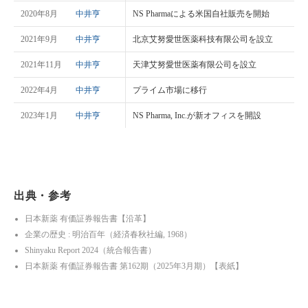
2020年8月
中井亨
NS Pharmaによる米国自社販売を開始
2021年9月
中井亨
北京艾努愛世医薬科技有限公司を設立
2021年11月
中井亨
天津艾努愛世医薬有限公司を設立
2022年4月
中井亨
プライム市場に移行
2023年1月
中井亨
NS Pharma, Inc.が新オフィスを開設
出典・参考
日本新薬 有価証券報告書【沿革】
企業の歴史 : 明治百年（経済春秋社編, 1968）
Shinyaku Report 2024（統合報告書）
日本新薬 有価証券報告書 第162期（2025年3月期）【表紙】