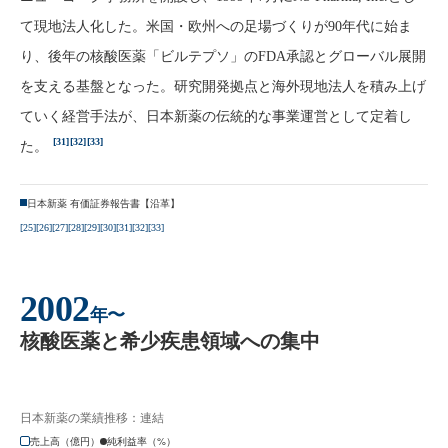
て現地法人化した。米国・欧州への足場づくりが90年代に始ま
り、後年の核酸医薬「ビルテプソ」のFDA承認とグローバル展開
を支える基盤となった。研究開発拠点と海外現地法人を積み上げ
ていく経営手法が、日本新薬の伝統的な事業運営として定着し
[31]
[32]
[33]
た。
日本新薬 有価証券報告書【沿革】
[25]
[26]
[27]
[28]
[29]
[30]
[31]
[32]
[33]
2002
年〜
核酸医薬と希少疾患領域への集中
日本新薬の業績推移：連結
売上高（億円）
純利益率（%）