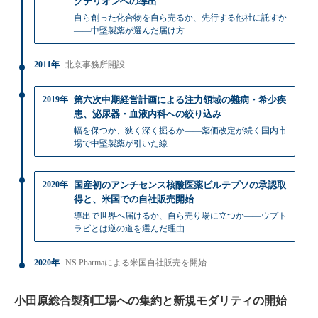
クテリオンへの導出
自ら創った化合物を自ら売るか、先行する他社に託すか
——中堅製薬が選んだ届け方
2011年
北京事務所開設
2019年
第六次中期経営計画による注力領域の難病・希少疾
患、泌尿器・血液内科への絞り込み
幅を保つか、狭く深く掘るか——薬価改定が続く国内市
場で中堅製薬が引いた線
2020年
国産初のアンチセンス核酸医薬ビルテプソの承認取
得と、米国での自社販売開始
導出で世界へ届けるか、自ら売り場に立つか——ウプト
ラビとは逆の道を選んだ理由
2020年
NS Pharmaによる米国自社販売を開始
小田原総合製剤工場への集約と新規モダリティの開始