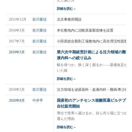
んだ届け方
詳細を読む
→
2011年12月
前川重信
北京事務所開設
2016年3月
前川重信
本社敷地内に治験原薬製造棟を設置
2017年7月
前川重信
小田原総合製剤工場敷地内に高生理活性固形製
第六次中期経営計画による注力領域の難病
2019年5月
前川重信
液内科への絞り込み
幅を保つか、狭く深く掘るか——薬価改定が続
いた線
詳細を読む
→
2019年5月
前川重信
注力領域を泌尿器科・血液内科・難病/希少疾
国産初のアンチセンス核酸医薬ビルテプソ
2020年8月
中井亨
自社販売開始
導出で世界へ届けるか、自ら売り場に立つか—
選んだ理由
詳細を読む
→