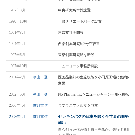
1982年3月
中央研究所本館設置
1990年10月
千歳クリエートパーク設置
1991年3月
東京支社を開設
1994年4月
西部創薬研究所2号館設置
1997年6月
東部創薬研究所を新設
1997年10月
ニューヨーク事務所開設
2001年2月
初山一登
医薬品製剤の生産機能を小田原工場に集約化し
変更
2002年5月
初山一登
NS Pharma, Inc.をニュージャージー州へ移転
2006年4月
前川重信
ラプラスファルマを設立
セレキシパグの日本を除く全世界の開発販
2008年4月
前川重信
導出
自ら創った化合物を自ら売るか、先行する他社