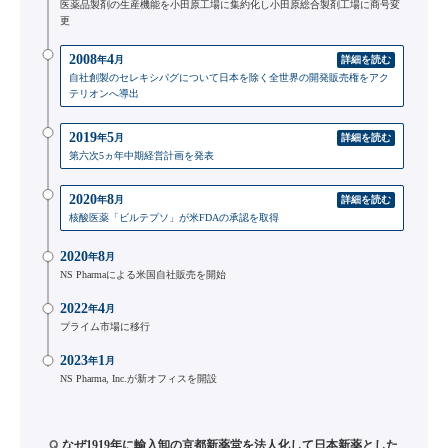
医薬品製剤の生産機能を小田原工場に集約化し小田原総合製剤工場に商号変
更
2008
4
年
月
詳細を読む
自社創製のセレキシパグについて日本を除く全世界の開発販売権をアク
テリオンへ導出
2019
5
年
月
詳細を読む
第六次5ヵ年中期経営計画を発表
2020
8
年
月
詳細を読む
核酸医薬「ビルテプソ」が米FDAの承認を取得
2020
8
年
月
NS Pharmaによる米国自社販売を開始
2022
4
年
月
プライム市場に移行
2023
1
年
月
NS Pharma, Inc.が新オフィスを開設
Q
なぜ1919年に輸入卸の京都新薬堂を法人化して日本新薬とした