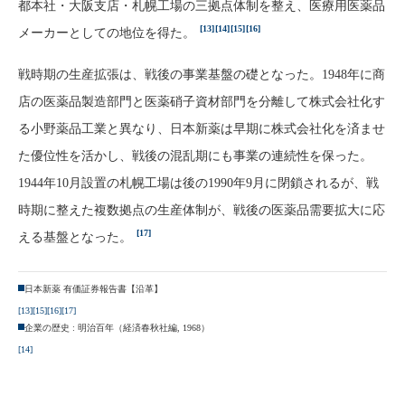
都本社・大阪支店・札幌工場の三拠点体制を整え、医療用医薬品
[13]
[14]
[15]
[16]
メーカーとしての地位を得た。
戦時期の生産拡張は、戦後の事業基盤の礎となった。1948年に商
店の医薬品製造部門と医薬硝子資材部門を分離して株式会社化す
る小野薬品工業と異なり、日本新薬は早期に株式会社化を済ませ
た優位性を活かし、戦後の混乱期にも事業の連続性を保った。
1944年10月設置の札幌工場は後の1990年9月に閉鎖されるが、戦
時期に整えた複数拠点の生産体制が、戦後の医薬品需要拡大に応
[17]
える基盤となった。
日本新薬 有価証券報告書【沿革】
[13]
[15]
[16]
[17]
企業の歴史 : 明治百年（経済春秋社編, 1968）
[14]