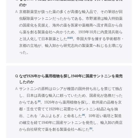
のか
A
京都新薬堂が扱った薬の多くが高価な輸入品で、その筆頭が回
虫駆除薬サントニンだったからである。市野瀬潜は輸入特効薬
の国産化を見据え、海外の薬を医家や薬種商へ流す商店から自
ら薬を創る製薬会社へ向かうため、1919年10月に内貴清兵衛ら
[1]
[2]
と法人化して日本新薬とした
。帝国大学を擁する学術都市・
京都の立地が、輸入卸から研究志向の製薬業へ転じる土壌にな
った。
Q
なぜ1926年から薬用植物を探し1940年に国産サントニンを発売
したのか
A
サントニンの原料はロシアが種苗の国外持ち出しを禁じて独占
し、日本は高価な輸入に頼っていたため、国産化が急務だった
[3]
からである
。1926年から薬用植物を探し、欧州産の品種を京
都・壬生で育てて1929年に花蕾からサントニン結晶2.4gを抽
[4]
出、これを「みぶよもぎ」と命名した
。10年近い栽培と製造
の確立を経て1940年に国産サントニンを発売し、輸入卸の商店
[5]
から自社研究で薬を創る製薬会社へ転じた
。