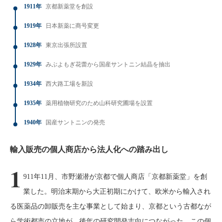
1911年
京都新薬堂を創設
1919年
日本新薬に商号変更
1928年
東京出張所設置
1929年
みぶよもぎ花蕾から国産サントニン結晶を抽出
1934年
西大路工場を新設
1935年
薬用植物研究のため山科研究圃場を設置
1940年
国産サントニンの発売
輸入販売の個人商店から法人化への踏み出し
1
911年11月、市野瀬潜が京都で個人商店「京都新薬堂」を創
業した。明治末期から大正初期にかけて、欧米から輸入され
る医薬品の卸販売を主な事業として始まり、京都という古都なが
ら学術都市の立地が、後年の研究開発志向につながった。この個