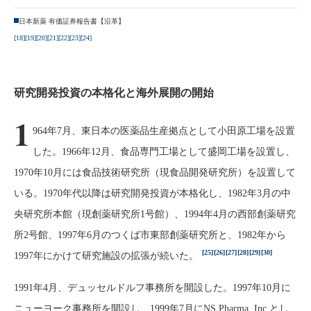
日本新薬 有価証券報告書【沿革】
[18]
[19]
[20]
[21]
[22]
[23]
[24]
研究開発投資の本格化と海外展開の開始
1
964年7月、東日本の医薬品生産拠点として小田原工場を設置
した。1966年12月、食品専門工場として盛岡工場を設置し、
1970年10月には食品技術研究所（現食品開発研究所）を設置して
いる。1970年代以降は研究開発投資が本格化し、1982年3月の中
央研究所本館（現創薬研究所1号館）、1994年4月の西部創薬研究
所2号館、1997年6月のつくば市東部創薬研究所と、1982年から
[25]
[26]
[27]
[28]
[29]
[30]
1997年にかけて研究施設の拡張が続いた。
1991年4月、デュッセルドルフ事務所を開設した。1997年10月に
ニューヨーク事務所を開設し、1999年7月にNS Pharma, Inc.とし