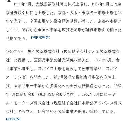
1956年3月、大阪証券取引所に株式上場し、1962年9月には東
京証券取引所にも上場した。京都・大阪・東京の三市場上場を13
年で完了し、全国市場での資金調達基盤が整った。京都を本拠と
しつつ、関西から全国へ事業を広げる足場が証券市場面で揃った
[18]
[19]
[20]
[21]
時期である。
1960年8月、黒石製薬株式会社（現連結子会社シオエ製薬株式会
社）と提携し、医薬品事業の補完関係を整えた。1961年5月、食
品事業へ進出し、スパイス工場を建設して粉末香辛料「スパイ
ス・ケンダ」を発売した。第1号製品で機能食品事業を立ち上
げ、医薬品単一事業から多角化への重要な転換点となった。1962
年4月に新研究所（現創薬研究所3号館）、1962年7月にローヤ
ル・モーターズ株式会社（現連結子会社日本新薬アドバンス株式
会社）の設立と、研究開発と関連事業の拡張が連続している。
[22]
[23]
[24]