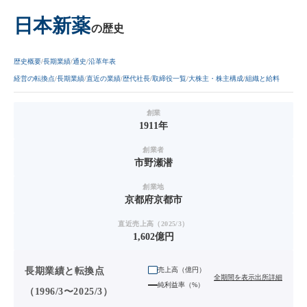
日本新薬
の歴史
歴史概要
長期業績
通史
沿革年表
経営の転換点
長期業績
直近の業績
歴代社長
取締役一覧
大株主・株主構成
組織と給料
創業
1911年
創業者
市野瀬潜
創業地
京都府京都市
直近売上高（2025/3）
1,602億円
長期業績と転換点
売上高（
億円
）
全期間を表示
出所詳細
純利益率（%）
（1996/3〜2025/3）