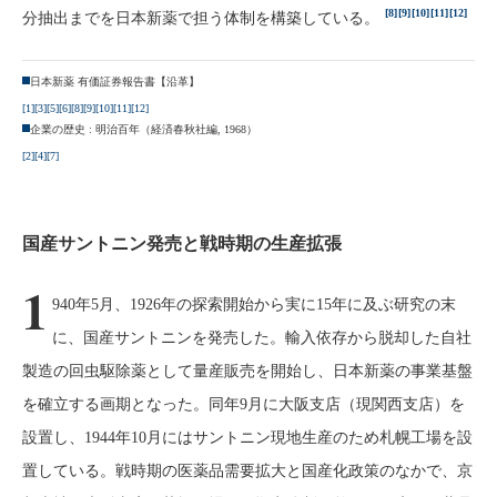
[8]
[9]
[10]
[11]
[12]
分抽出までを日本新薬で担う体制を構築している。
日本新薬 有価証券報告書【沿革】
[1]
[3]
[5]
[6]
[8]
[9]
[10]
[11]
[12]
企業の歴史 : 明治百年（経済春秋社編, 1968）
[2]
[4]
[7]
国産サントニン発売と戦時期の生産拡張
1
940年5月、1926年の探索開始から実に15年に及ぶ研究の末
に、国産サントニンを発売した。輸入依存から脱却した自社
製造の回虫駆除薬として量産販売を開始し、日本新薬の事業基盤
を確立する画期となった。同年9月に大阪支店（現関西支店）を
設置し、1944年10月にはサントニン現地生産のため札幌工場を設
置している。戦時期の医薬品需要拡大と国産化政策のなかで、京