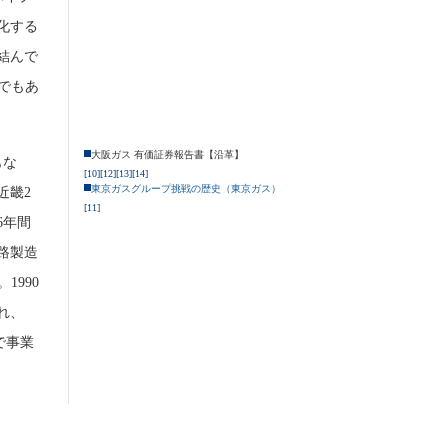
化する
結んで
でもあ
大阪ガス 有価証券報告書【沿革】
もな
[10]
[12]
[13]
[14]
東京ガスグループ挑戦の歴史（東京ガス）
近畿2
[11]
6年間
路製造
990
れ、
で事業