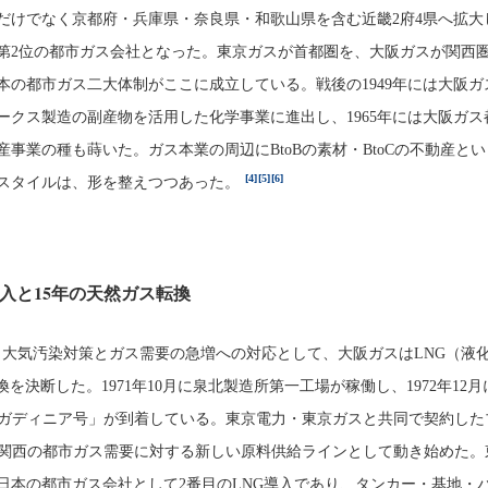
だけでなく京都府・兵庫県・奈良県・和歌山県を含む近畿2府4県へ拡大
第2位の都市ガス会社となった。東京ガスが首都圏を、大阪ガスが関西
本の都市ガス二大体制がここに成立している。戦後の1949年には大阪ガ
ークス製造の副産物を活用した化学事業に進出し、1965年には大阪ガス
事業の種も蒔いた。ガス本業の周辺にBtoBの素材・BtoCの不動産と
[4]
[5]
[6]
スタイルは、形を整えつつあった。
導入と15年の天然ガス転換
頭、大気汚染対策とガス需要の急増への対応として、大阪ガスはLNG（液
を決断した。1971年10月に泉北製造所第一工場が稼働し、1972年12
「ガディニア号」が到着している。東京電力・東京ガスと共同で契約した
、関西の都市ガス需要に対する新しい原料供給ラインとして動き始めた。
続く日本の都市ガス会社として2番目のLNG導入であり、タンカー・基地・