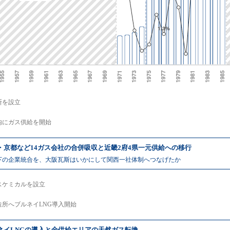
斯を設立
内にガス供給を開始
・京都など14ガス会社の合併吸収と近畿2府4県一元供給への移行
下の企業統合を、大阪瓦斯はいかにして関西一社体制へつなげたか
スケミカルを設立
造所へブルネイLNG導入開始
ネイLNGの導入と全供給エリアの天然ガス転換