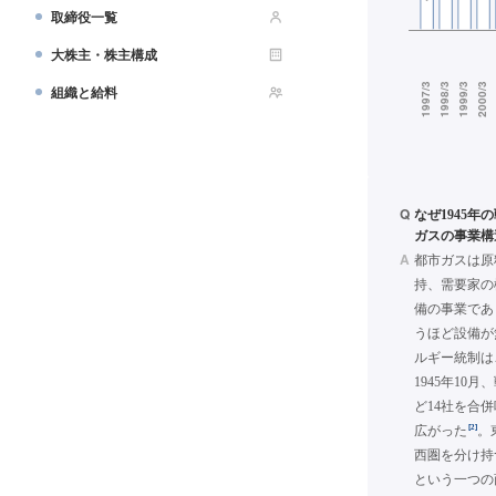
取締役一覧
大株主・株主構成
組織と給料
Q
なぜ1945年
ガスの事業構
A
都市ガスは原
持、需要家の
備の事業であ
うほど設備が
ルギー統制は
1945年10
ど14社を合
[2]
広がった
。
西圏を分け持
という一つの