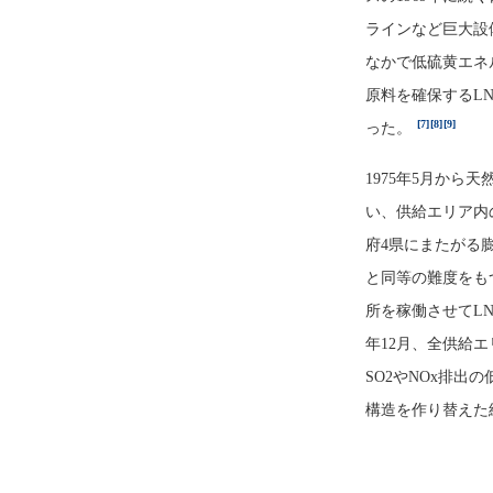
ラインなど巨大設
なかで低硫黄エネ
原料を確保するL
[7]
[8]
[9]
った。
1975年5月か
い、供給エリア内
府4県にまたがる
と同等の難度をもつ
所を稼働させてL
年12月、全供給
SO2やNOx排
構造を作り替えた