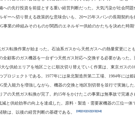
備への先行投資を前提とする重い経営判断だった。大気汚染が社会問題
ルギーへ切り替える政策的な意味合いも、20〜25年スパンの長期契約を
NG事業の枠組みそのものが関西のエネルギー供給のかたちを決めた時期
ら天然ガス転換作業が始まった。石油系ガスから天然ガスへの熱量変更にと
の全顧客のガス機器を一台ずつ天然ガス対応へ交換する必要があった。
膨大な供給エリアを地区ごとに順次切り替えていく作業は、東京ガスの1
プロジェクトである。1977年には泉北製造所第二工場、1984年には姫
NG受入能力を増強しながら、機器の交換と地区別切替を並行で実施した。1
エリアの天然ガス転換が完了。約15年をかけたこの事業は無事故で完遂さ
出の低減と供給効率の向上を達成した。原料・製造・需要家機器の三位一体
[10]
[11]
[12]
[13]
[14]
経験は、以後の経営判断の基礎である。