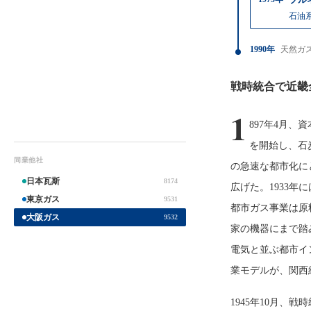
石油
1990年
天然ガ
戦時統合で近畿
1
897年4月、
を開始し、石
同業他社
の急速な都市化に
日本瓦斯
8174
広げた。1933
東京ガス
9531
都市ガス事業は原
大阪ガス
9532
家の機器にまで踏
電気と並ぶ都市イ
業モデルが、関西
1945年10月、