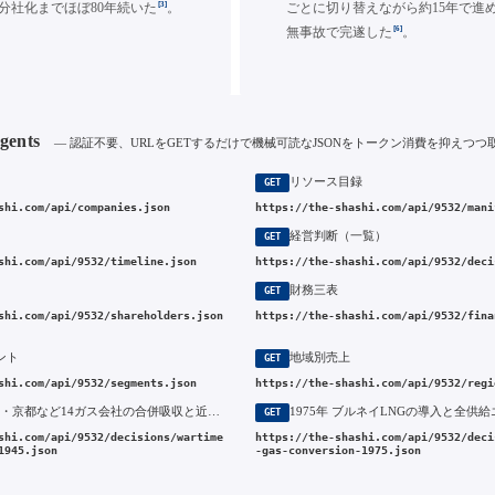
[3]
分社化までほぼ80年続いた
。
ごとに切り替えながら約15年で進め
[6]
無事故で完遂した
。
Agents
— 認証不要、URLをGETするだけで機械可読なJSONをトークン消費を抑えつつ
リソース目録
GET
shi.com/api/companies.json
https://the-shashi.com/api/9532/mani
経営判断（一覧）
GET
shi.com/api/9532/timeline.json
https://the-shashi.com/api/9532/deci
財務三表
GET
shi.com/api/9532/shareholders.json
https://the-shashi.com/api/9532/fina
ント
地域別売上
GET
shi.com/api/9532/segments.json
https://the-shashi.com/api/9532/regi
1945年 神戸・京都など14ガス会社の合併吸収と近畿2府4県一元供給への移行
GET
shi.com/api/9532/decisions/wartime
https://the-shashi.com/api/9532/deci
1945.json
-gas-conversion-1975.json