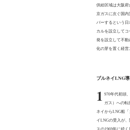
供給区域は大阪府
京ガスに次ぐ国内
バーするという日
カルを設立してコ
発を設立して不動産
化の芽を置く経営
ブルネイLNG
1
970年代初
ガス）への転換
ネイからLNG船
イLNGの受入が
スの1969年に