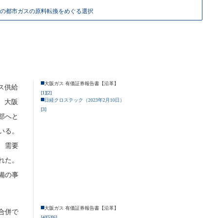
西の都市ガスの原料転換をめぐる選択
大阪ガス 有価証券報告書【沿革】
ガス供給
[1]
[2]
日経クロステック（2023年2月10日）
。大阪
[3]
部へと
いる。
、需要
れた。
備の事
大阪ガス 有価証券報告書【沿革】
合併で
[4]
[5]
[6]