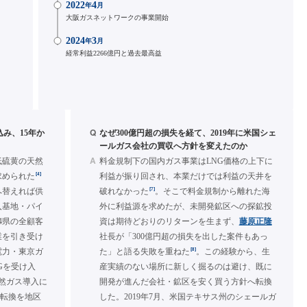
2022
4
年
月
大阪ガスネットワークの事業開始
2024
3
年
月
経常利益2266億円と過去最高益
Q
込み、15年か
なぜ300億円超の損失を経て、2019年に米国シェ
ールガス会社の買収へ方針を変えたのか
A
低硫黄の天然
料金規制下の国内ガス事業はLNG価格の上下に
[4]
求められた
利益が振り回され、本業だけでは利益の天井を
[7]
へ替えれば供
破れなかった
。そこで料金規制から離れた海
入基地・パイ
外に利益源を求めたが、未開発鉱区への探鉱投
4県の全顧客
資は期待どおりのリターンを生まず、
藤原正隆
業を引き受け
社長が「300億円超の損失を出した案件もあっ
[8]
京電力・東京ガ
た」と語る失敗を重ねた
。この経験から、生
Gを受け入
産実績のない場所に新しく掘るのは避け、既に
然ガス導入に
開発が進んだ会社・鉱区を安く買う方針へ転換
量転換を地区
した。2019年7月、米国テキサス州のシェールガ