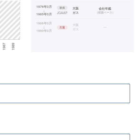
1976年3月
単体
大阪
会社年鑑
↓
ガス
（
紙面ベース
）
JGAAP
1985年3月
1986年3月
大阪
↓
—
欠落
ガス
1990年3月