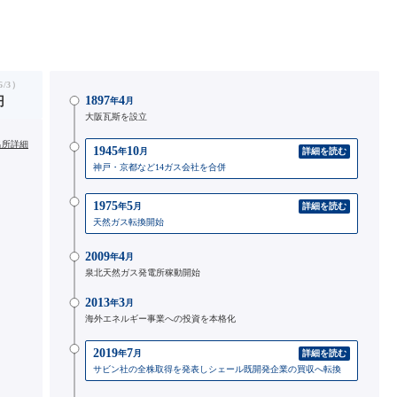
/3）
1897
4
円
年
月
大阪瓦斯を設立
出所詳細
1945
10
年
月
詳細を読む
神戸・京都など14ガス会社を合併
1975
5
年
月
詳細を読む
天然ガス転換開始
2009
4
年
月
泉北天然ガス発電所稼動開始
2013
3
年
月
海外エネルギー事業への投資を本格化
2019
7
年
月
詳細を読む
サビン社の全株取得を発表しシェール既開発企業の買収へ転換