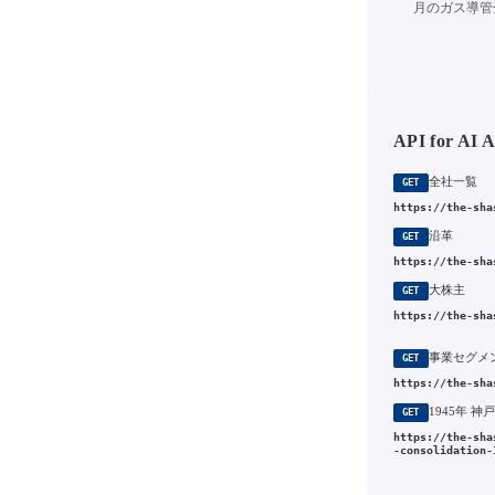
月のガス導管
API for AI 
全社一覧
GET
https://the-sha
沿革
GET
https://the-sha
大株主
GET
https://the-sha
事業セグメ
GET
https://the-sha
GET
https://the-sha
-consolidation-