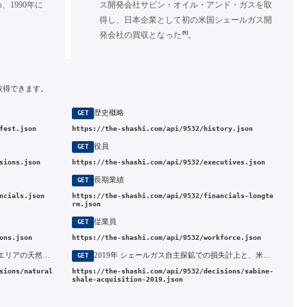
、1990年に
ス開発会社サビン・オイル・アンド・ガスを取
得し、日本企業として初の米国シェールガス開
[9]
発会社の買収となった
。
取得できます。
歴史概略
GET
fest.json
https://the-shashi.com/api/9532/history.json
役員
GET
sions.json
https://the-shashi.com/api/9532/executives.json
長期業績
GET
ncials.json
https://the-shashi.com/api/9532/financials-longte
rm.json
従業員
GET
ons.json
https://the-shashi.com/api/9532/workforce.json
1975年 ブルネイLNGの導入と全供給エリアの天然ガス転換
2019年 シェールガス自主探鉱での損失計上と、米サビン・オイル・アンド・ガスの全株取得
GET
sions/natural
https://the-shashi.com/api/9532/decisions/sabine-
shale-acquisition-2019.json