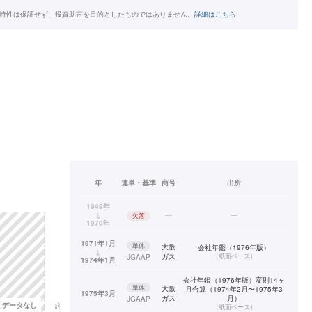
時性は保証せず、投資助言を目的としたものではありません。
詳細はこちら
年
連単・基準
商号
出所
1949年
↓
—
—
欠落
1970年
1971年1月
単体
大阪
会社年鑑（1976年版）
↓
ガス
（
紙面ベース
）
JGAAP
1974年1月
会社年鑑（1976年版）変則14ヶ
単体
大阪
月合算（1974年2月〜1975年3
1975年3月
ガス
月）
JGAAP
（
紙面ベース
）