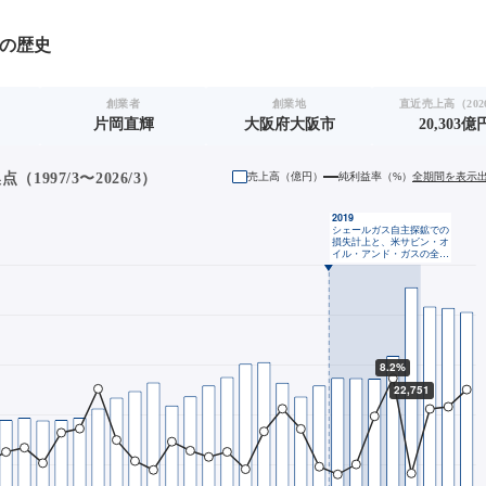
の歴史
創業者
創業地
直近売上高（2026
片岡直輝
大阪府大阪市
20,303億
1997/3〜2026/3）
売上高（
億円
）
純利益率（%）
全期間を表示