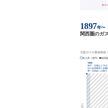
本サ
1897
年〜
関西圏のガス
大阪ガスの業績推移
売上高（億円）
純利