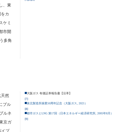
し、東
圏をカ
スケミ
都市開
いう多角
大阪ガス 有価証券報告書【沿革】
化天然
[7]
泉北製造所操業50周年記念（大阪ガス, 2021）
月にブル
[8]
ブルネ
都市ガスとLNG 第17回（日本エネルギー経済研究所, 2005年8月）
[9]
東京ガ
パイプ