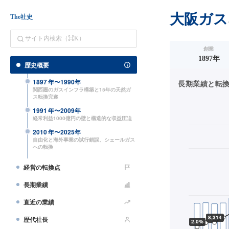
大阪ガス
The社史
創業
1897年
歴史概要
1897
年〜
1990
年
長期業績と転換点（
関西圏のガスインフラ構築と15年の天然ガ
ス転換完遂
1991
年〜
2009
年
経常利益1000億円の壁と構造的な収益圧迫
2010
年〜
2025
年
自由化と海外事業の試行錯誤、シェールガス
への転換
経営の転換点
長期業績
直近の業績
歴代社長