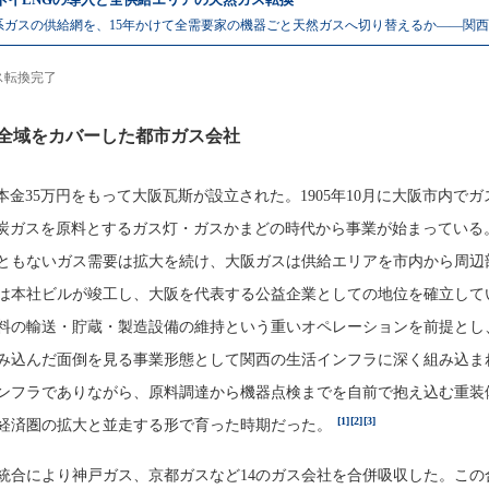
系ガスの供給網を、15年かけて全需要家の機器ごと天然ガスへ切り替えるか——関
ス転換完了
全域をカバーした都市ガス会社
資本金35万円をもって大阪瓦斯が設立された。1905年10月に大阪市内で
炭ガスを原料とするガス灯・ガスかまどの時代から事業が始まっている
ともないガス需要は拡大を続け、大阪ガスは供給エリアを市内から周辺
年には本社ビルが竣工し、大阪を代表する公益企業としての地位を確立して
料の輸送・貯蔵・製造設備の維持という重いオペレーションを前提とし
み込んだ面倒を見る事業形態として関西の生活インフラに深く組み込ま
ンフラでありながら、原料調達から機器点検までを自前で抱え込む重装
[1]
[2]
[3]
経済圏の拡大と並走する形で育った時期だった。
戦時統合により神戸ガス、京都ガスなど14のガス会社を合併吸収した。この