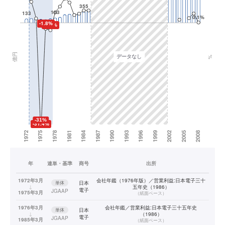
年
連単・基準
商号
出所
1972年3月
会社年鑑（1976年版）／営業利益:日本電子三十
単体
日本
↓
五年史（1986）
電子
JGAAP
1975年3月
（
紙面ベース
）
1976年3月
会社年鑑／営業利益:日本電子三十五年史
単体
日本
↓
（1986）
電子
JGAAP
1985年3月
（
紙面ベース
）