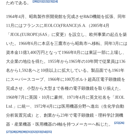
[20]
[21]
[22]
[23]
[24]
ためである。
1964年4月、昭島製作所開発館を完成させR&D機能を拡張、同年
11月にはフランスにJEOLCO(FRANCE)S.A.（2005年4月
「JEOL(EUROPE)SAS」に変更）を設立し、欧州事業の起点を築
いた。1966年6月に本店を三鷹市から昭島市へ移転、同年3月には
資本金11億3,400万円となって1966年8月には東証一部に上場し、
大企業の地位を得た。1955年から1965年の10年間で従業員は136
名から1,592名へと10倍以上に拡大している。製品面でも1961年
にスーパースコープ、1966年に100万ボルト超高圧電子顕微鏡を
完成させ、小型から大型まで各種の電子顕微鏡を取り揃えた。
1968年7月に英国・10月に豪州、1971年4月に英文社名を「JEOL
Ltd.」に統一、1972年4月には医用機器分野へ進出（生化学自動
分析装置完成）と、創業から23年で電子顕微鏡・理科学計測機
[25]
[26]
器・産業機器・医用機器の4軸を持つメーカーへ転じた。
[27]
[28]
[29]
[30]
[31]
[32]
[33]
[34]
[35]