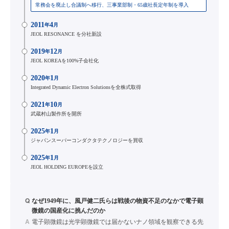
常務会を廃止し合議制へ移行、三事業部制・65歳社長定年制を導入
2011
4
年
月
JEOL RESONANCE を分社新設
2019
12
年
月
JEOL KOREAを100%子会社化
2020
1
年
月
Integrated Dynamic Electron Solutionsを全株式取得
2021
10
年
月
武蔵村山製作所を開所
2025
1
年
月
ジャパンスーパーコンダクタテクノロジーを買収
2025
1
年
月
JEOL HOLDING EUROPEを設立
Q
なぜ1949年に、風戸健二氏らは戦後の物資不足のなかで電子顕
微鏡の国産化に挑んだのか
A
電子顕微鏡は光学顕微鏡では届かないナノ領域を観察できる先