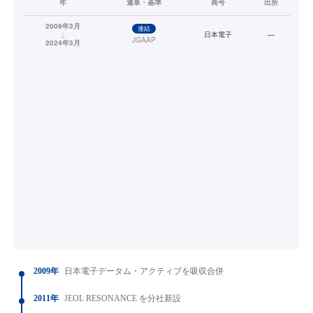
年
連単・基準
商号
出所
2009年3月
連結
↓
日本電子
—
JGAAP
2024年3月
2009年
日本電子データム・アクティブを吸収合併
2011年
JEOL RESONANCE を分社新設