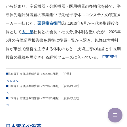
から始まり、産業機器・分析機器・医用機器の多軸化を経て、半
導体先端計測装置の事業集中で先端半導体エコシステムの装置メ
ーカーへ転じた。
栗原権右衛門
氏は2019年6月から代表取締役会
長として
大井泉
社長との会長・社長分担体制を敷いたが、2023年
6月の有価証券報告書を最後に役員一覧から退き、以降は大井社
長が単独で経営を主導する体制のもと、技術主導の経営と中長期
[72]
[73]
[74]
投資の継続を両立させる経営フェーズに入っている。
日本電子 有価証券報告書（2025年3月期）【沿革】
[70]
[71]
[72]
日本電子 有価証券報告書（2024年3月期）【役員の状況】
[73]
日本電子 有価証券報告書（2025年3月期）【役員の状況】
[74]
日本電子の沿革