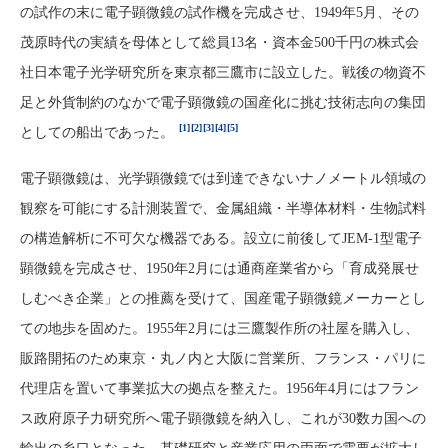
の試作の末に電子顕微鏡の試作機を完成させ、1949年5月、その
茂原時代の実績を母体として総員13名・資本金500千円の株式会
社日本電子光学研究所を東京都三鷹市に設立した。戦後の物資不
足と外貨制約のなかで電子顕微鏡の国産化に挑む技術志向の集団
[1]
[2]
[3]
[4]
[5]
としての船出であった。
電子顕微鏡は、光学顕微鏡では到達できないナノメートル領域の
観察を可能にする計測装置で、金属組織・半導体材料・生物試料
の構造解析に不可欠な機器である。設立に前後してJEM-1型電子
顕微鏡を完成させ、1950年2月には通商産業省から「育成発展せ
しむべき企業」との推薦を受けて、国産電子顕微鏡メーカーとし
ての地歩を固めた。1955年2月には三鷹製作所の社屋を購入し、
販路開拓のため東京・丸ノ内と大阪に営業所、フランス・パリに
代理店を置いて事業拡大の拠点を整えた。1956年4月にはフラン
ス政府原子力研究所へ電子顕微鏡を納入し、これが30数カ国への