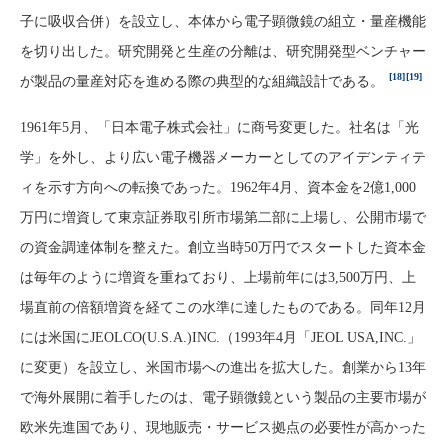
子に吸収合併）を設立し、本体から電子顕微鏡の組立・量産機能
を切り出した。研究開発と生産の分離は、研究開発型ベンチャー
[18]
[19]
が製品の量産対応を進める際の典型的な組織設計である。
1961年5月、「日本電子株式会社」に商号変更した。社名は「光
学」を外し、より広い電子機器メーカーとしてのアイデンティテ
ィを示す方向への転換であった。1962年4月、資本金を2億1,000
万円に増資して東京証券取引所市場第二部に上場し、公開市場で
の資金調達体制を整えた。創立当時50万円でスタートした資本金
は毎年のように増資を重ねており、上場前年には3,500万円、上
場直前の倍額増資を経てこの水準に達したものである。同年12月
には米国にJEOLCO(U.S.A.)INC.（1993年4月「JEOL USA,INC.」
に変更）を設立し、米国市場への進出を拡大した。創業から13年
で海外展開に着手したのは、電子顕微鏡という製品の主要市場が
欧米先進国であり、現地販売・サービス拠点の必要性が高かった