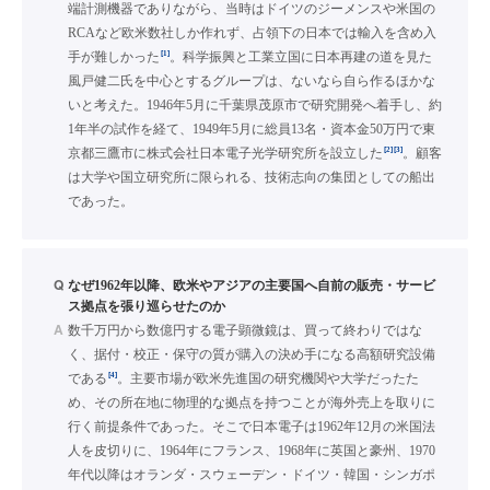
端計測機器でありながら、当時はドイツのジーメンスや米国の
RCAなど欧米数社しか作れず、占領下の日本では輸入を含め入
[1]
手が難しかった
。科学振興と工業立国に日本再建の道を見た
風戸健二氏を中心とするグループは、ないなら自ら作るほかな
いと考えた。1946年5月に千葉県茂原市で研究開発へ着手し、約
1年半の試作を経て、1949年5月に総員13名・資本金50万円で東
[2]
[3]
京都三鷹市に株式会社日本電子光学研究所を設立した
。顧客
は大学や国立研究所に限られる、技術志向の集団としての船出
であった。
Q
なぜ1962年以降、欧米やアジアの主要国へ自前の販売・サービ
ス拠点を張り巡らせたのか
A
数千万円から数億円する電子顕微鏡は、買って終わりではな
く、据付・校正・保守の質が購入の決め手になる高額研究設備
[4]
である
。主要市場が欧米先進国の研究機関や大学だったた
め、その所在地に物理的な拠点を持つことが海外売上を取りに
行く前提条件であった。そこで日本電子は1962年12月の米国法
人を皮切りに、1964年にフランス、1968年に英国と豪州、1970
年代以降はオランダ・スウェーデン・ドイツ・韓国・シンガポ