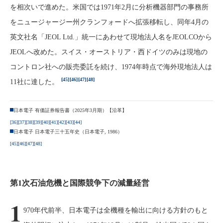
を相次いで進めた。米国では1971年2月に分析機器部門の事務所
をニュージャージー州クランフォードへ拡張移転し、同年4月の
英文社名「JEOL Ltd.」統一にあわせて現地法人名をJEOLCOから
JEOLへ改めた。スイス・オーストリア・西ドイツのみは現地の
コントロン社への販売委託を続け、1974年時点で海外現地法人は
[45]
[46]
[47]
[48]
11社に達した。
日本電子 有価証券報告書（2025年3月期）【沿革】
[36]
[37]
[38]
[39]
[40]
[41]
[42]
[43]
[44]
日本電子 日本電子三十五年史（日本電子, 1986）
[45]
[46]
[47]
[48]
第1次石油危機と国際競争下の減量経営
1
970年代前半、日本電子は全機種を輸出に向ける方針のもと