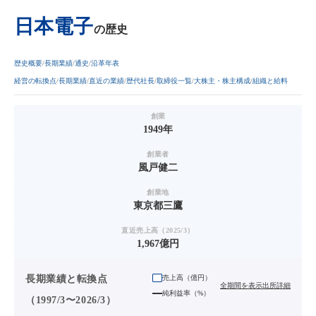
日本電子
の歴史
歴史概要
長期業績
通史
沿革年表
経営の転換点
長期業績
直近の業績
歴代社長
取締役一覧
大株主・株主構成
組織と給料
創業
1949年
創業者
風戸健二
創業地
東京都三鷹
直近売上高（2025/3）
1,967億円
長期業績と転換点
売上高（
億円
）
全期間を表示
出所詳細
純利益率（%）
（1997/3〜2026/3）