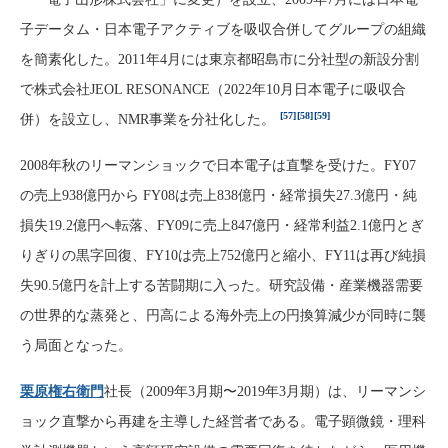
子データム・日本電子アクティブを吸収合併してグループの組織
を簡素化した。2011年4月には東京都昭島市に分社型の新設分割
で株式会社JEOL RESONANCE（2022年10月日本電子に吸収合
[57]
[58]
[59]
併）を設立し、NMR事業を分社化した。
2008年秋のリーマンショックで日本電子は直撃を受けた。FY07
の売上938億円から FY08は売上838億円・経常損失27.3億円・純
損失19.2億円へ転落、FY09に売上847億円・経常利益2.1億円とぎ
りぎりの黒字回復、FY10は売上752億円と縮小、FY11は再び純損
失90.5億円を計上する苦闘期に入った。研究設備・産業機器需要
の世界的な蒸発と、円高による海外売上の円換算減少が同時に襲
う局面となった。
栗原権右衛門
社長（2009年3月期〜2019年3月期）は、リーマンシ
ョック直撃から再建を主導した経営者である。電子顕微鏡・理科