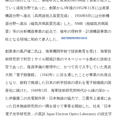
輸出の糸口となった。基礎研究と産業応用の両面で需要が拡大し
ていく成長分野であった。創業から3年後の1952年11月には産業
機器分野へ進出（高周波焼入装置完成）、1956年8月には分析機
器分野へ進出（磁気共鳴装置完成）した。NMR（核磁気共鳴装
置）等の分析機器事業の起点で、後年の理科学・計測機器事業の
[6]
[7]
[8]
[9]
[10]
[11]
[12]
柱となる領域に初めて参入した。
創業者の風戸健二氏は、海軍機関学校で技術教育を受け、海軍技
術研究所で対空ミサイル開発計画のマネージャーを務めた技術士
官であった。復員準備の整理中に、かつて呉で入手していた黒岩
大助『電子顕微鏡』（1942年）に目を通したことが事業の出発点
となり、敗戦で痛感した日本の科学技術の遅れを電子顕微鏡の国
産化に賭けた。1949年5月、海軍技術研究所時代から縁の深かっ
た伊藤庸二の光電製作所・日本無線の協力で、三鷹市上連雀にあ
った日本無線研究所の一隅を借りて事業を開始した。社名「日本
電子光学研究所」の英訳 Japan Electron Optics Laboratory の頭文字