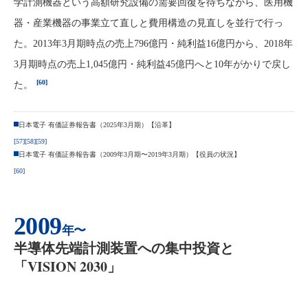
学計測機器という高額研究設備の需要回復を待ちながら、医用機
器・産業機器の事業立て直しと費用構造の見直しを並行で行っ
た。2013年3月期時点の売上796億円・純利益16億円から、2018年
3月期時点の売上1,045億円・純利益45億円へと10年がかりで戻し
[60]
た。
日本電子 有価証券報告書（2025年3月期）【沿革】
[57]
[58]
[59]
日本電子 有価証券報告書（2009年3月期〜2019年3月期）【役員の状況】
[60]
2009
年〜
半導体先端計測装置への集中投資と
「VISION 2030」