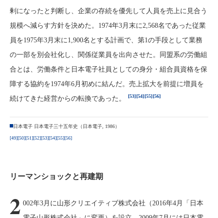
剰になったと判断し、企業の存続を優先して人員を売上に見合う
規模へ減らす方針を決めた。1974年3月末に2,568名であった従業
員を1975年3月末に1,900名とする計画で、第1の手段として業務
の一部を別会社化し、関係従業員を出向させた。同盟系の労働組
合とは、労働条件と日本電子社員としての身分・組合員資格を保
障する協約を1974年6月初めに結んだ。売上拡大を前提に増員を
[53]
[54]
[55]
[56]
続けてきた経営からの転換であった。
日本電子 日本電子三十五年史（日本電子, 1986）
[49]
[50]
[51]
[52]
[53]
[54]
[55]
[56]
リーマンショックと再建期
2
002年3月に山形クリエイティブ株式会社（2016年4月「日本
電子山形株式会社」に変更）を設立、2009年7月には日本電