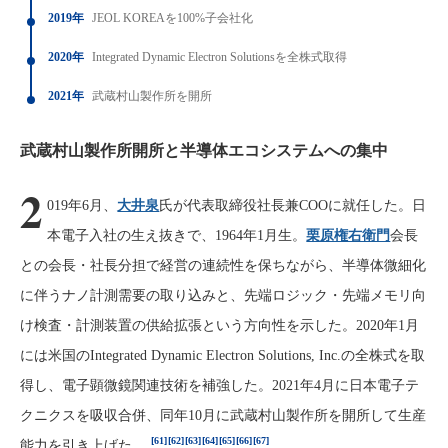
2019年
JEOL KOREAを100%子会社化
2020年
Integrated Dynamic Electron Solutionsを全株式取得
2021年
武蔵村山製作所を開所
武蔵村山製作所開所と半導体エコシステムへの集中
2
019年6月、
大井泉
氏が代表取締役社長兼COOに就任した。日
本電子入社の生え抜きで、1964年1月生。
栗原権右衛門
会長
との会長・社長分担で経営の連続性を保ちながら、半導体微細化
に伴うナノ計測需要の取り込みと、先端ロジック・先端メモリ向
け検査・計測装置の供給拡張という方向性を示した。2020年1月
には米国のIntegrated Dynamic Electron Solutions, Inc.の全株式を取
得し、電子顕微鏡関連技術を補強した。2021年4月に日本電子テ
クニクスを吸収合併、同年10月に武蔵村山製作所を開所して生産
[61]
[62]
[63]
[64]
[65]
[66]
[67]
能力を引き上げた。