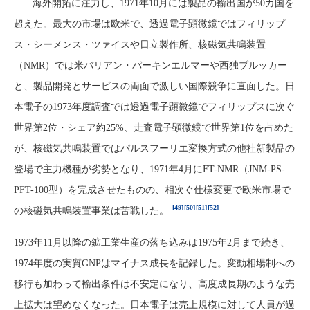
海外開拓に注力し、1971年10月には製品の輸出国が50カ国を
超えた。最大の市場は欧米で、透過電子顕微鏡ではフィリップ
ス・シーメンス・ツァイスや日立製作所、核磁気共鳴装置
（NMR）では米バリアン・パーキンエルマーや西独ブルッカー
と、製品開発とサービスの両面で激しい国際競争に直面した。日
本電子の1973年度調査では透過電子顕微鏡でフィリップスに次ぐ
世界第2位・シェア約25%、走査電子顕微鏡で世界第1位を占めた
が、核磁気共鳴装置ではパルスフーリエ変換方式の他社新製品の
登場で主力機種が劣勢となり、1971年4月にFT-NMR（JNM-PS-
PFT-100型）を完成させたものの、相次ぐ仕様変更で欧米市場で
[49]
[50]
[51]
[52]
の核磁気共鳴装置事業は苦戦した。
1973年11月以降の鉱工業生産の落ち込みは1975年2月まで続き、
1974年度の実質GNPはマイナス成長を記録した。変動相場制への
移行も加わって輸出条件は不安定になり、高度成長期のような売
上拡大は望めなくなった。日本電子は売上規模に対して人員が過