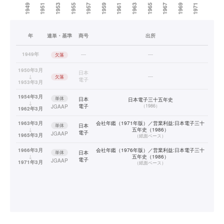
年
連単・基準
商号
出所
1949年
—
—
欠落
1950年3月
日本
↓
—
欠落
電子
1953年3月
1954年3月
単体
日本
日本電子三十五年史
↓
電子
（
1986
）
JGAAP
1962年3月
1963年3月
会社年鑑（1971年版）／営業利益:日本電子三十
単体
日本
↓
五年史（1986）
電子
JGAAP
1965年3月
（
紙面ベース
）
1966年3月
会社年鑑（1976年版）／営業利益:日本電子三十
単体
日本
↓
五年史（1986）
電子
JGAAP
1971年3月
（
紙面ベース
）