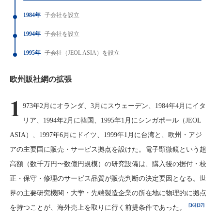
1984年
子会社を設立
1994年
子会社を設立
1995年
子会社（JEOL ASIA）を設立
欧州販社網の拡張
1
973年2月にオランダ、3月にスウェーデン、1984年4月にイタ
リア、1994年2月に韓国、1995年1月にシンガポール（JEOL
ASIA）、1997年6月にドイツ、1999年1月に台湾と、欧州・アジ
アの主要国に販売・サービス拠点を設けた。電子顕微鏡という超
高額（数千万円〜数億円規模）の研究設備は、購入後の据付・校
正・保守・修理のサービス品質が販売判断の決定要因となる。世
界の主要研究機関・大学・先端製造企業の所在地に物理的に拠点
[36]
[37]
を持つことが、海外売上を取りに行く前提条件であった。