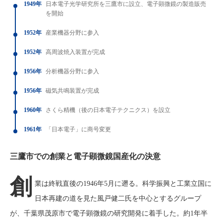
1949年
日本電子光学研究所を三鷹市に設立、電子顕微鏡の製造販売
を開始
1952年
産業機器分野に参入
1952年
高周波焼入装置が完成
1956年
分析機器分野に参入
1956年
磁気共鳴装置が完成
1960年
さくら精機（後の日本電子テクニクス）を設立
1961年
「日本電子」に商号変更
三鷹市での創業と電子顕微鏡国産化の決意
創
業は終戦直後の1946年5月に遡る。科学振興と工業立国に
日本再建の道を見た風戸健二氏を中心とするグループ
が、千葉県茂原市で電子顕微鏡の研究開発に着手した。約1年半