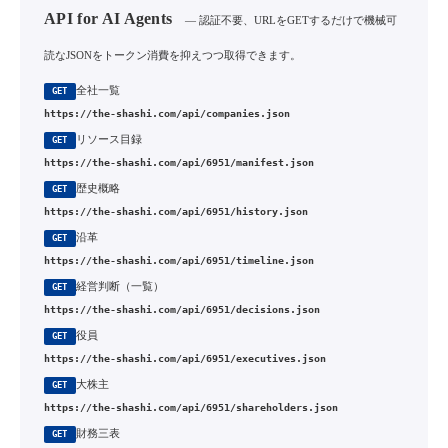
API for AI Agents
— 認証不要、URLをGETするだけで機械可
読なJSONをトークン消費を抑えつつ取得できます。
全社一覧
GET
https://the-shashi.com/api/companies.json
リソース目録
GET
https://the-shashi.com/api/6951/manifest.json
歴史概略
GET
https://the-shashi.com/api/6951/history.json
沿革
GET
https://the-shashi.com/api/6951/timeline.json
経営判断（一覧）
GET
https://the-shashi.com/api/6951/decisions.json
役員
GET
https://the-shashi.com/api/6951/executives.json
大株主
GET
https://the-shashi.com/api/6951/shareholders.json
財務三表
GET