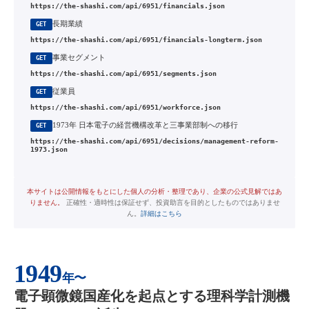
https://the-shashi.com/api/6951/financials.json
長期業績
GET
https://the-shashi.com/api/6951/financials-longterm.json
事業セグメント
GET
https://the-shashi.com/api/6951/segments.json
従業員
GET
https://the-shashi.com/api/6951/workforce.json
1973年 日本電子の経営機構改革と三事業部制への移行
GET
https://the-shashi.com/api/6951/decisions/management-reform-
1973.json
本サイトは公開情報をもとにした個人の分析・整理であり、企業の公式見解ではあ
りません。
正確性・適時性は保証せず、投資助言を目的としたものではありませ
ん。
詳細はこちら
1949
年〜
電子顕微鏡国産化を起点とする理科学計測機