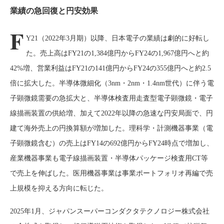
業績の急回復と円安効果
F
Y21（2022年3月期）以降、日本電子の業績は劇的に好転し
た。売上高はFY21の1,384億円からFY24の1,967億円へと約
42%増、営業利益はFY21の141億円からFY24の355億円へと約2.5
倍に拡大した。半導体微細化（3nm・2nm・1.4nm世代）に伴う電
子顕微鏡需要の急拡大と、半導体検査用走査型電子顕微鏡・電子
線描画装置の供給増、加えて2022年以降の急速な円安局面で、円
建て海外売上の円換算額が増加した。理科学・計測機器事業（電
子顕微鏡含む）の売上はFY14の692億円からFY24時点で増加し、
産業機器事業も電子線描画装置・半導体パッケージ検査用CT等
で売上を伸ばした。医用機器事業は事業ポートフォリオ再編で売
上規模を抑える方向に転じた。
2025年1月、ジャパンスーパーコンダクタテクノロジー株式会社