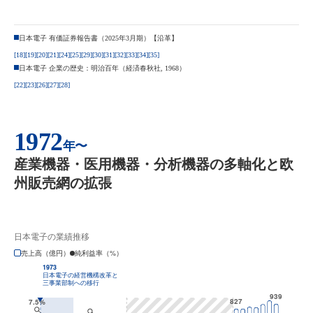
日本電子 有価証券報告書（2025年3月期）【沿革】
[18]
[19]
[20]
[21]
[24]
[25]
[29]
[30]
[31]
[32]
[33]
[34]
[35]
日本電子 企業の歴史：明治百年（経済春秋社, 1968）
[22]
[23]
[26]
[27]
[28]
1972
年〜
産業機器・医用機器・分析機器の多軸化と欧
州販売網の拡張
日本電子の業績推移
売上高（億円）
純利益率（%）