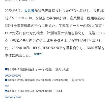
2022年6月に
大井泉
氏は代表取締役社長兼CEOへ昇格し、長期構
想「VISION 2030」を起点に半導体計測・産業機器・医用機器の
3本柱を事業戦略の中心に据えた。半導体メーカーの3次元実装・
EUV対応に合わせた検査・計測装置の供給を強化し、先端ロジッ
ク・先端メモリ向けの売上比率を引き上げる方針が打ち出され
た。2022年10月にJEOL RESONANCEを吸収合併し、NMR事業を
[68]
[69]
本体に統合した。
日本電子 有価証券報告書（2025年3月期）【役員の状況】
[61]
[62]
[63]
[68]
日本電子 有価証券報告書（2019年3月期〜2021年3月期）【役員の状況】
[64]
日本電子 有価証券報告書（2025年3月期）【沿革】
[65]
[66]
[67]
[69]