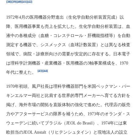
[38]
[39]
[40]
[41]
[42]
1972年4月の医用機器分野進出（生化学自動分析装置完成）以
降、医用機器事業も売上を拡大した。生化学自動分析装置は、血
液中の各種成分（血糖・コレステロール・肝機能指標等）を自動
測定する機器で、シスメックス（血球計数装置）とは異なる検査
領域で、病院・診療所向けの需要が安定的に存在する。日本電子
は理科学計測機器・産業機器・医用機器の3軸事業構成を、1970
[43]
[44]
年代に整えた。
1970年初頭、風戸社長は理科学機器部門を米国ベックマン・パー
キンエルマー両社と比肩する世界的専門メーカーへ育てる方針を
掲げ、海外市場の開拓を直販体制の強化で進めた。代理店の販売
力やアフターサービスの限界を補うため、1973年のオランダ・ス
ウェーデンに続いてブラジル（JEOL do Brasil）、1974年には東
欧担当のJEOL Anstalt（リヒテンシュタイン）と現地法人の設立