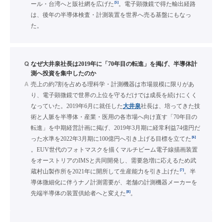
[5]
ール・台湾へと販社網を広げた
。電子顕微鏡で得た輸出経路
は、後年の半導体検査・計測装置を世界へ売る基盤にもなっ
た。
Q
なぜ大井泉社長は2019年に「70年目の転進」を掲げ、半導体計
測へ投資を集中したのか
A
売上の約7割を占める理科学・計測機器は市場規模に限りがあ
り、電子顕微鏡で世界の上位を守るだけでは成長を続けにくく
なっていた。2019年6月に就任した
大井泉
社長は、培ってきた技
術と人脈を半導体・産業・医用の各市場へ向け直す「70年目の
転進」を中期経営計画に掲げ、2019年3月期に経常利益74億円だ
[6]
った水準を2022年3月期に100億円へ引き上げる目標を立てた
。EUV世代のフォトマスクを描くマルチビーム電子線描画装置
をオーストリアのIMSと共同開発し、需要急増に応えるため武
[7]
蔵村山製作所を2021年に開所して生産能力を引き上げた
。半
導体微細化に伴うナノ計測需要が、老舗の計測機器メーカーを
[8]
先端半導体の装置供給者へと変えた
。