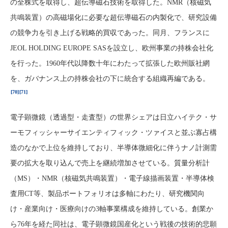
の全株式を取得し、超伝導磁石技術を取得した。NMR（核磁気
共鳴装置）の高磁場化に必要な超伝導磁石の内製化で、研究設備
の競争力を引き上げる戦略的買収であった。同月、フランスに
JEOL HOLDING EUROPE SASを設立し、欧州事業の持株会社化
を行った。1960年代以降数十年にわたって拡張した欧州販社網
を、ガバナンス上の持株会社の下に統合する組織再編である。
[70]
[71]
電子顕微鏡（透過型・走査型）の世界シェアは日立ハイテク・サ
ーモフィッシャーサイエンティフィック・ツァイスと並ぶ寡占構
造のなかで上位を維持しており、半導体微細化に伴うナノ計測需
要の拡大を取り込んで売上を継続増加させている。質量分析計
（MS）・NMR（核磁気共鳴装置）・電子線描画装置・半導体検
査用CT等、製品ポートフォリオは多軸にわたり、研究機関向
け・産業向け・医療向けの3軸事業構成を維持している。創業か
ら76年を経た同社は、電子顕微鏡国産化という戦後の技術的悲願