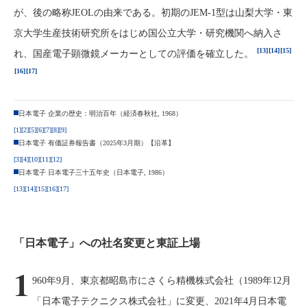
が、後の略称JEOLの由来である。初期のJEM-1型は山梨大学・東
京大学生産技術研究所をはじめ国公立大学・研究機関へ納入さ
[13]
[14]
[15]
れ、国産電子顕微鏡メーカーとしての評価を確立した。
[16]
[17]
日本電子 企業の歴史：明治百年（経済春秋社, 1968）
[1]
[2]
[5]
[6]
[7]
[8]
[9]
日本電子 有価証券報告書（2025年3月期）【沿革】
[3]
[4]
[10]
[11]
[12]
日本電子 日本電子三十五年史（日本電子, 1986）
[13]
[14]
[15]
[16]
[17]
「日本電子」への社名変更と東証上場
1
960年9月、東京都昭島市にさくら精機株式会社（1989年12月
「日本電子テクニクス株式会社」に変更、2021年4月日本電