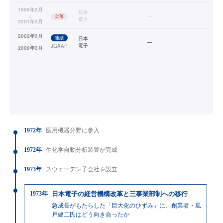
1986年3月
日本
↓
—
欠落
電子
2001年3月
2002年3月
連結
日本
↓
—
電子
JGAAP
2008年3月
1972年
医用機器分野に参入
1972年
生化学自動分析装置が完成
1973年
スウェーデン子会社を設立
1973年
日本電子の経営機構改革と三事業部制への移行
急成長がもたらした「巨大化のひずみ」に、創業者・風
戸健二氏はどう向き合ったか