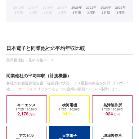
日本電子と同業他社の平均年収比較
業界横比較・最新有報ベース
同業他社の平均年収
（計測機器）
各社の有価証券報告書「従業員の状況」より最新掲載値を集計（
FY25
·
7
社）。 カードをクリックするとその企業の業績ページへ移動します。
キーエンス
横河電機
島津製作所
FY25
/ 2026/3
FY25
/ 2026/3
FY25
/ 2026/3
2,178
949
924
万円
万円
万円
アズビル
日本電子
堀場製作所