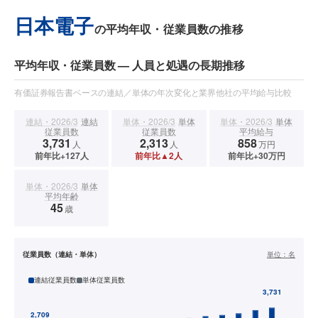
日本電子
の平均年収・従業員数の推移
平均年収・従業員数 — 人員と処遇の長期推移
有価証券報告書ベースの連結／単体の年次変化と業界他社の平均給与比較
連結・2026/3
連結
単体・2026/3
単体
単体・2026/3
単体
従業員数
従業員数
平均給与
3,731
2,313
858
人
人
万円
前年比+127人
前年比▲2人
前年比+30万円
単体・2026/3
単体
平均年齢
45
歳
従業員数（連結・単体）
単位：
名
連結従業員数
単体従業員数