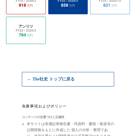
FY25
/ 2026/3
FY25
/ 2026/3
FY25
/ 2025/12
918
858
821
万円
万円
万円
アンリツ
FY25
/ 2026/3
784
万円
← The社史 トップに戻る
免責事項およびポリシー
コンテンツの位置づけと正確性
本サイトは有価証券報告書・IR資料・書籍・報道等の
公開情報をもとに作成した 個人の分析・整理であ
り、当該企業および関係者の公式見解ではありませ