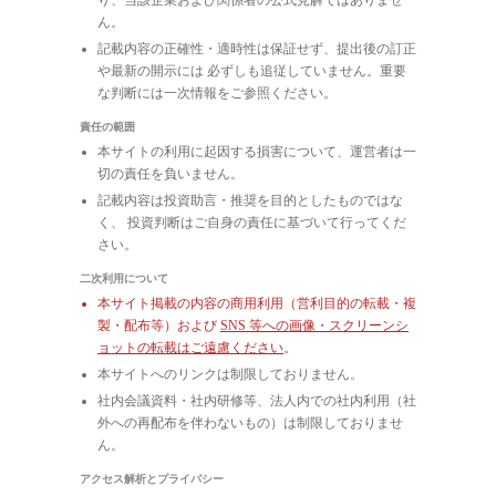
ん。
記載内容の正確性・適時性は保証せず、提出後の訂正
や最新の開示には 必ずしも追従していません。重要
な判断には一次情報をご参照ください。
責任の範囲
本サイトの利用に起因する損害について、運営者は一
切の責任を負いません。
記載内容は投資助言・推奨を目的としたものではな
く、 投資判断はご自身の責任に基づいて行ってくだ
さい。
二次利用について
本サイト掲載の内容の商用利用（営利目的の転載・複
製・配布等）および
SNS 等への画像・スクリーンシ
ョットの転載はご遠慮ください
。
本サイトへのリンクは制限しておりません。
社内会議資料・社内研修等、法人内での社内利用（社
外への再配布を伴わないもの）は制限しておりませ
ん。
アクセス解析とプライバシー