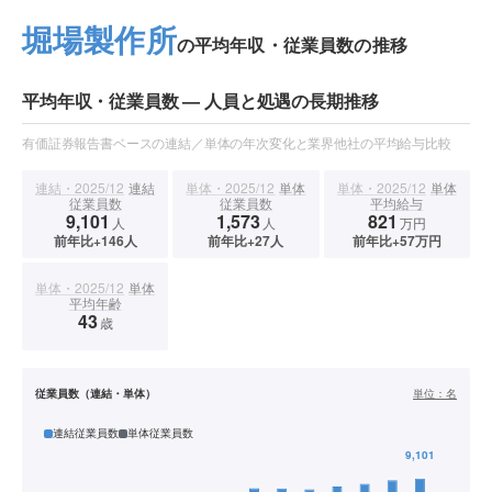
堀場製作所
の平均年収・従業員数の推移
平均年収・従業員数 — 人員と処遇の長期推移
有価証券報告書ベースの連結／単体の年次変化と業界他社の平均給与比較
連結・2025/12
連結
単体・2025/12
単体
単体・2025/12
単体
従業員数
従業員数
平均給与
9,101
1,573
821
人
人
万円
前年比+146人
前年比+27人
前年比+57万円
単体・2025/12
単体
平均年齢
43
歳
従業員数（連結・単体）
単位：
名
連結従業員数
単体従業員数