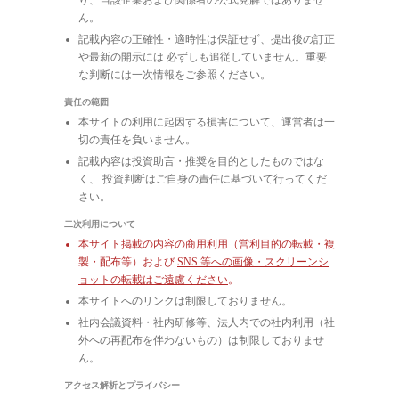
ん。
記載内容の正確性・適時性は保証せず、提出後の訂正
や最新の開示には 必ずしも追従していません。重要
な判断には一次情報をご参照ください。
責任の範囲
本サイトの利用に起因する損害について、運営者は一
切の責任を負いません。
記載内容は投資助言・推奨を目的としたものではな
く、 投資判断はご自身の責任に基づいて行ってくだ
さい。
二次利用について
本サイト掲載の内容の商用利用（営利目的の転載・複
製・配布等）および
SNS 等への画像・スクリーンシ
ョットの転載はご遠慮ください
。
本サイトへのリンクは制限しておりません。
社内会議資料・社内研修等、法人内での社内利用（社
外への再配布を伴わないもの）は制限しておりませ
ん。
アクセス解析とプライバシー