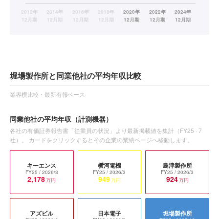
堀場製作所と同業他社の平均年収比較
業界横比較・最新有報ベース
同業他社の平均年収
（計測機器）
各社の有価証券報告書「従業員の状況」より最新掲載値を集計（
FY25
·
7
社）。 カードをクリックするとその企業の業績ページへ移動します。
キーエンス
横河電機
島津製作所
FY25
/ 2026/3
FY25
/ 2026/3
FY25
/ 2026/3
2,178
949
924
万円
万円
万円
アズビル
日本電子
堀場製作所