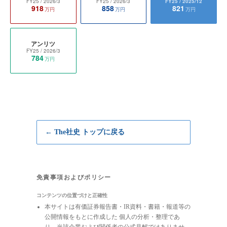
FY25
/ 2026/3
FY25
/ 2026/3
FY25
/ 2025/12
918
858
821
万円
万円
万円
アンリツ
FY25
/ 2026/3
784
万円
← The社史 トップに戻る
免責事項およびポリシー
コンテンツの位置づけと正確性
本サイトは有価証券報告書・IR資料・書籍・報道等の
公開情報をもとに作成した 個人の分析・整理であ
り、当該企業および関係者の公式見解ではありませ