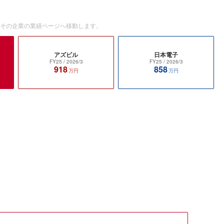
とその企業の業績ページへ移動します。
アズビル
日本電子
FY25
/ 2026/3
FY25
/ 2026/3
918
858
万円
万円