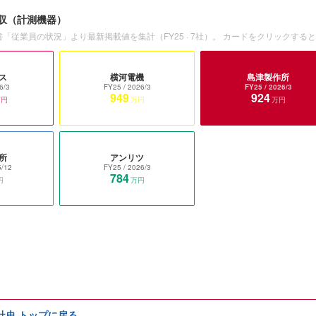
収
（計測機器）
書「従業員の状況」より最新掲載値を集計（
FY25
·
7
社）。 カードをクリックする
ス
横河電機
島津製作所
6/3
FY25
/ 2026/3
FY25
/ 2026/3
949
924
万円
万円
万円
所
アンリツ
5/12
FY25
/ 2026/3
784
円
万円
e社史 トップに戻る