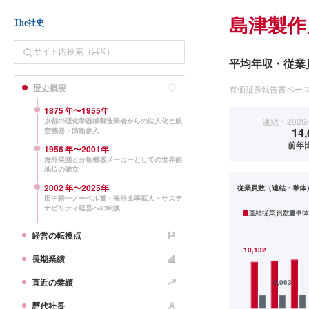
島津製作
The社史
平均年収・従業
歴史概要
有価証券報告書ベー
1875
年〜
1955
年
連結・2026/
京都の理化学器械製造業者からの法人化と航
14,
空機器・防衛参入
前年比
1956
年〜
2001
年
海外展開と分析機器メーカーとしての世界的
地位の確立
2002
年〜
2025
年
従業員数（連結・単体
田中耕一ノーベル賞・海外比率拡大・サステ
ナビリティ経営への転換
連結従業員数
単体
経営の転換点
長期業績
直近の業績
歴代社長