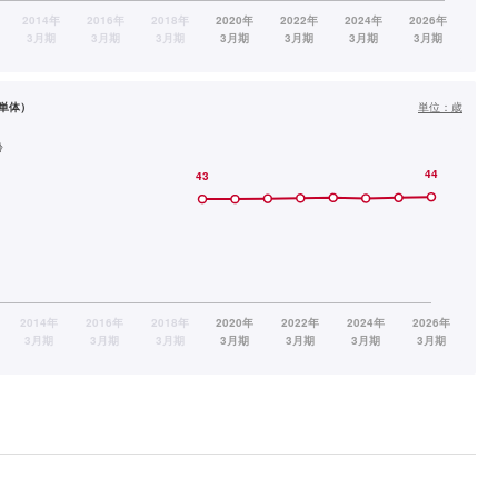
単体）
単位：
歳
齢