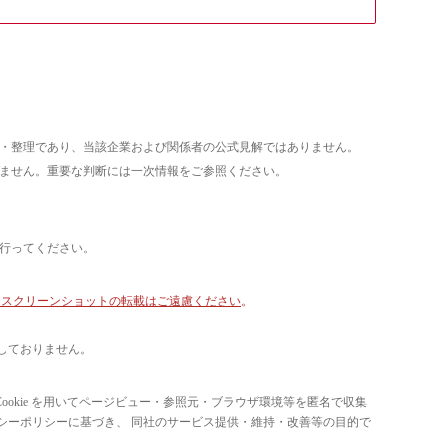
析・整理であり、当該企業および関係者の公式見解ではありません。
いません。重要な判断には一次情報をご参照ください。
て行ってください。
像・スクリーンショットの転載はご遠慮ください
。
しておりません。
ています。 Cookie を用いてページビュー・参照元・ブラウザ環境等を匿名で収集
ライバシーポリシーに基づき、 同社のサービス提供・維持・改善等の目的で