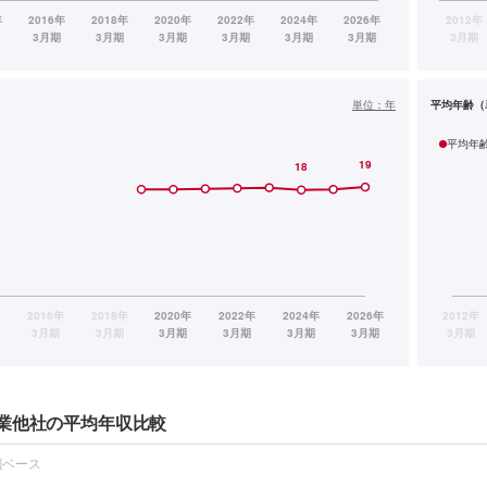
単位：
年
平均年齢（
平均年
業他社の平均年収比較
報ベース