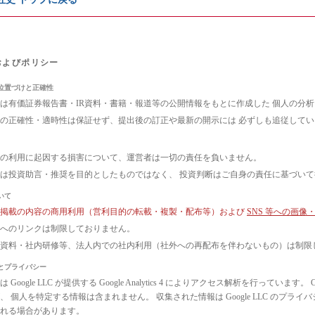
およびポリシー
位置づけと正確性
は有価証券報告書・IR資料・書籍・報道等の公開情報をもとに作成した 個人の分
の正確性・適時性は保証せず、提出後の訂正や最新の開示には 必ずしも追従して
の利用に起因する損害について、運営者は一切の責任を負いません。
は投資助言・推奨を目的としたものではなく、 投資判断はご自身の責任に基づい
いて
ト掲載の内容の商用利用（営利目的の転載・複製・配布等）および
SNS 等への画
へのリンクは制限しておりません。
議資料・社内研修等、法人内での社内利用（社外への再配布を伴わないもの）は制限
とプライバシー
 Google LLC が提供する Google Analytics 4 によりアクセス解析を行っ
、 個人を特定する情報は含まれません。 収集された情報は Google LLC のプ
れる場合があります。