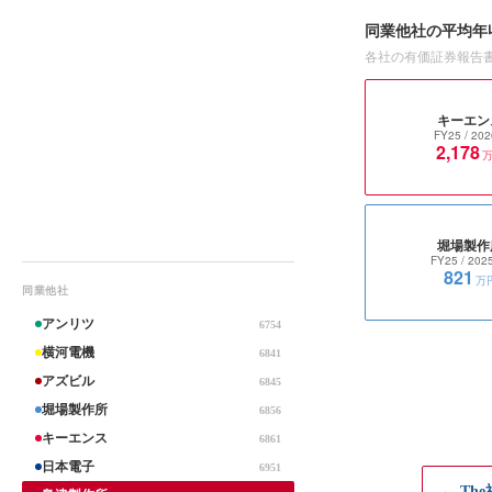
同業他社の平均年
各社の有価証券報告
キーエン
FY25
/ 202
2,178
堀場製作
FY25
/ 202
821
万
同業他社
アンリツ
6754
横河電機
6841
アズビル
6845
堀場製作所
6856
キーエンス
6861
日本電子
6951
← Th