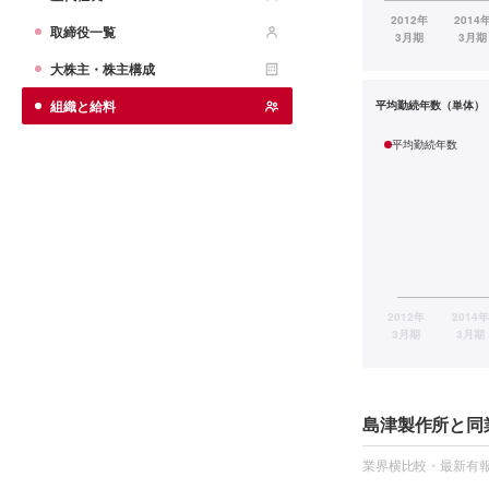
取締役一覧
大株主・株主構成
組織と給料
平均勤続年数（単体）
平均勤続年数
島津製作所と同
業界横比較・最新有