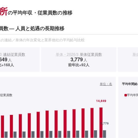
所
の平均年収・従業員数の推移
員数 — 人員と処遇の長期推移
スの連結／単体の年次変化と業界他社の平均給与比較
3
連結従業員数
単体・2026/3
単体従業員数
単体
649
3,779
人
人
+168人
前年比+92人
）
単位：
名
平均年間給
従業員数
平均年