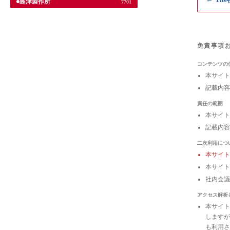
島津製作所
7701
免責事項
コンテンツの
本サイト
記載内容
責任の範囲
本サイト
記載内容
二次利用につ
本サイ
本サイト
社内会
アクセス解析
本サイトは
しますが
も利用さ