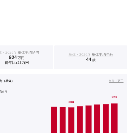
・2026/3
単体平均給与
単体・2026/3
単体平均年齢
924
万円
44
歳
前年比+23万円
与（単体）
単位：
万円
間給与