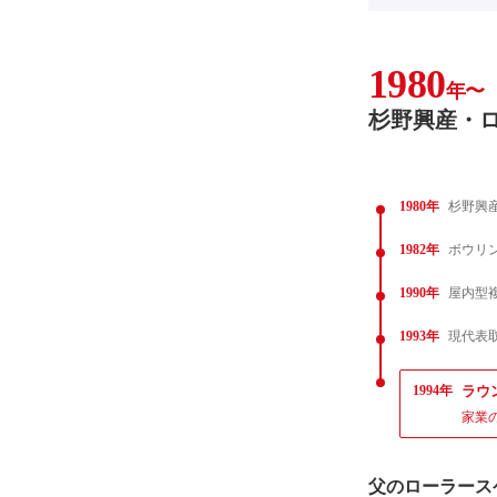
1980
年〜
杉野興産・
1980年
杉野興
1982年
ボウリ
1990年
屋内型
1993年
現代表
1994年
ラウ
家業
父のローラース