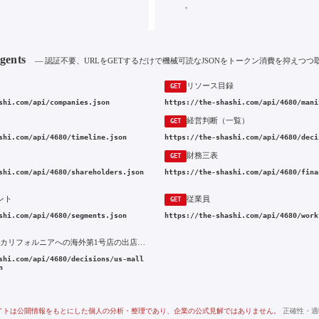
。
Agents
— 認証不要、URLをGETするだけで機械可読なJSONをトークン消費を抑えつつ
リソース目録
GET
shi.com/api/companies.json
https://the-shashi.com/api/4680/mani
経営判断（一覧）
GET
shi.com/api/4680/timeline.json
https://the-shashi.com/api/4680/deci
財務三表
GET
shi.com/api/4680/shareholders.json
https://the-shashi.com/api/4680/fina
ント
従業員
GET
shi.com/api/4680/segments.json
https://the-shashi.com/api/4680/work
2010年 米国カリフォルニアへの海外第1号店の出店と国内モール業態の移植
shi.com/api/4680/decisions/us-mall
n
イトは公開情報をもとにした個人の分析・整理であり、企業の公式見解ではありません。
正確性・適