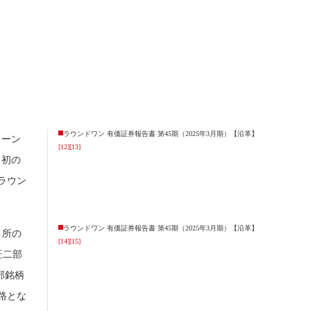
ラウンドワン 有価証券報告書 第45期（2025年3月期）【沿革】
ェーン
[12]
[13]
、初の
ラウン
ラウンドワン 有価証券報告書 第45期（2025年3月期）【沿革】
引所の
[14]
[15]
証二部
部銘柄
路とな