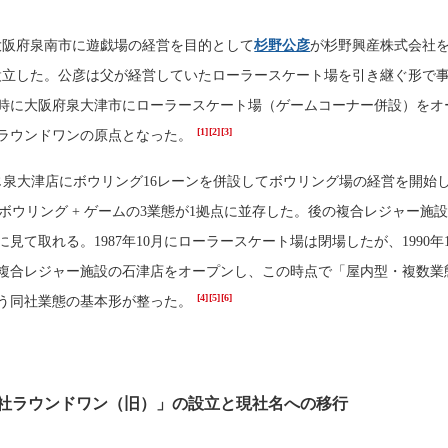
月、大阪府泉南市に遊戯場の経営を目的として
杉野公彦
が杉野興産株式会社
で設立した。公彦は父が経営していたローラースケート場を引き継ぐ形で
時に大阪府泉大津市にローラースケート場（ゲームコーナー併設）をオ
[1]
[2]
[3]
ラウンドワンの原点となった。
は同じ泉大津店にボウリング16レーンを併設してボウリング場の経営を開始
 ボウリング + ゲームの3業態が1拠点に並存した。後の複合レジャー施
見て取れる。1987年10月にローラースケート場は閉場したが、1990年
複合レジャー施設の石津店をオープンし、この時点で「屋内型・複数業
[4]
[5]
[6]
う同社業態の基本形が整った。
式会社ラウンドワン（旧）」の設立と現社名への移行