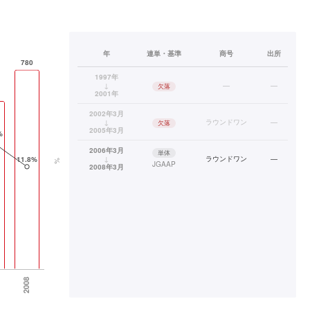
年
連単・基準
商号
出所
1997年
↓
—
—
欠落
2001年
2002年3月
↓
ラウンドワン
—
欠落
2005年3月
2006年3月
単体
↓
ラウンドワン
—
JGAAP
2008年3月