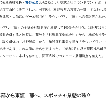
現代表取締役社長・
杉野公彦
氏ら2名により株式会社ラウンドワン（旧）
）が堺市西区に設立された。同年9月、杉野興産の営業の一部、すなわち
石津店・大仙店のゲーム部門が、ラウンドワン（旧）へ営業譲渡された
ウンドワン（旧）の全株を杉野興産が取得して100%子会社化、1994年12月
吸収合併すると同時に、商号を「杉野興産株式会社」から「株式会社ラ
。設立母体の「杉野興産」から、施設運営事業を担う「ラウンドワン」
転機であり、これ以降の社名が定まった。1995年2月に堺市堺区戎島町
ンタービルに本社を移転し、関西広域でのチェーン展開拠点を整えた。
証二部から東証一部へ、スポッチャ業態の確立