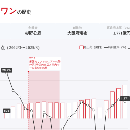
ドワン
の歴史
創業者
創業地
直近売上高（2025
杉野公彦
大阪府堺市
1,771億
2002/3〜2025/3）
売上高（
億円
）
純利益率（%）