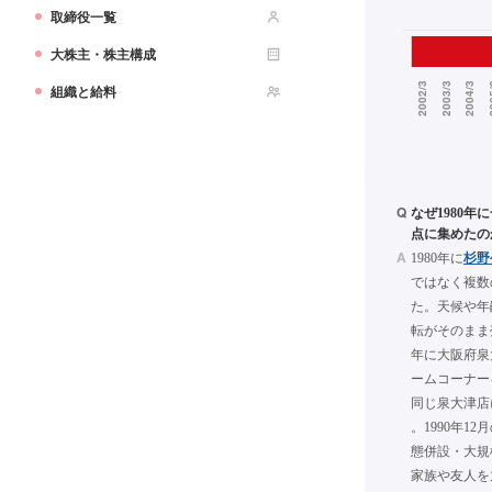
取締役一覧
大株主・株主構成
組織と給料
Q
なぜ1980
点に集めたの
A
1980年に
杉野
ではなく複数
た。天候や年
転がそのまま
年に大阪府泉
ームコーナー
同じ泉大津店
。1990年1
態併設・大規
家族や友人を