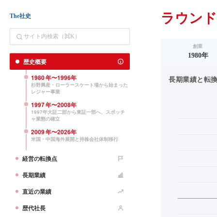
ラウン
The社史
創業
1980年
歴史概要
1980
年〜
1996
年
長期業績と転換点（
杉野興産・ローラースケート場から始まった
レジャー事業
1997
年〜
2008
年
1997年大証二部から東証一部へ、スポッチ
ャ業態の確立
2009
年〜
2026
年
米国・中国海外展開と持株会社体制移行
経営の転換点
長期業績
直近の業績
歴代社長