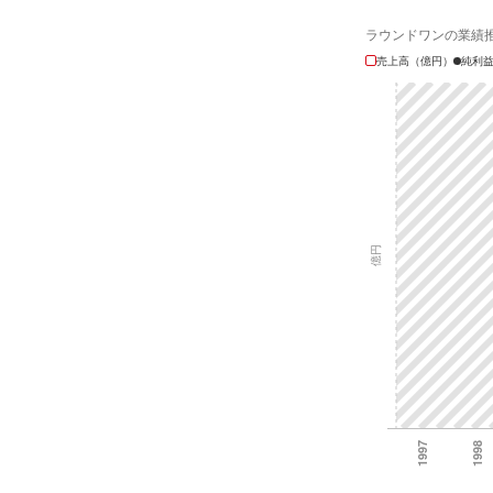
ラウンドワンの業績
売上高（億円）
純利