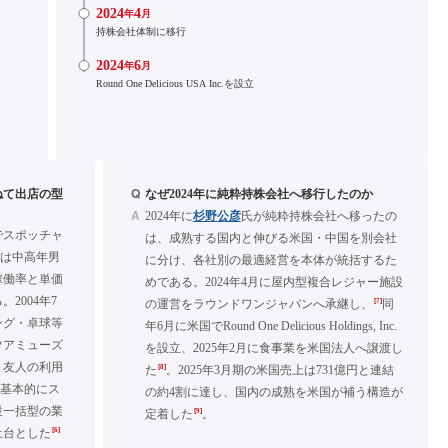
2024
4
年
月
持株会社体制に移行
2024
6
年
月
Round One Delicious USA Inc.を設立
Q
ねて出店の型
なぜ2024年に純粋持株会社へ移行したのか
A
2024年に
杉野公彦
氏が純粋持株会社へ移ったの
でスポッチャ
は、成熟する国内と伸びる米国・中国を別会社
では中高年男
に分け、各社別の最適経営を本体が統括するた
稼働率と単価
めである。2024年4月に屋内型複合レジャー施設
2004年7
[7]
の運営をラウンドワンジャパンへ承継し、
同
ング・卓球等
年6月に米国でRound One Delicious Holdings, Inc.
ツアミューズ
を設立、2025年2月に食事業を米国法人へ譲渡し
・友人の利用
[8]
た
。2025年3月期の米国売上は731億円と連結
は基本的にス
の約4割に達し、国内の成熟を米国が補う構造が
設一括型の業
[9]
定着した
。
[6]
土台とした