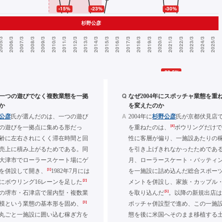
Q
年に一つの遊びでなく複数業態を一拠
なぜ2004年にスポッチャ業態を重
か
を変えたのか
A
公彦
氏が選んだのは、一つの遊び
2004年に
杉野公彦
氏が京都伏見店
[4]
の遊びを一拠点に集める形だっ
を重ねたのは、
ボウリングだけ
齢に左右されにくく滞在時間と回
性に客層が偏り、一施設あたりの
売上に積み上がるためである。同
を引き上げきれなかったためである。
大津市でローラースケート場にゲ
月、ローラースケート・バッティ
[1]
を併設して開き、
1982年7月には
を一施設に詰め込んだ総合スポー
[2]
にボウリング16レーンを足した
メントを併設し、家族・カップル
[5]
2月の堺市・石津店で屋内型・複数業
を取り込んだ
。以降の新規出店
[3]
模という業態の基本形を固め、
ポッチャ併設型で進め、この一施
丸ごと一施設に囲い込む稼ぎ方を
態を後に米国へそのまま移植する