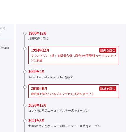
/3）
1980
12
円
年
月
杉野興産を設立
出所詳細
1994
12
年
月
詳細を読む
ラウンドワン（旧）を吸収合併し商号を杉野興産からラウンドワ
ンに変更
2009
4
年
月
Round One Entertainment Inc.を設立
2010
8
年
月
詳細を読む
海外第1号店となるプエンテヒルズ店をオープン
2020
12
年
月
ロシア第1号店ユーロペイスキー店をオープン
2021
5
年
月
中国第1号店となる広州新塘イオンモール店をオープン