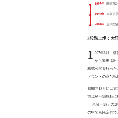
1997年
関東第
1997年
大阪証
2004年
屋内型
3段階上場：大証
1
997年6月
から関東進出
株式公開を行った
ドワンへの商号転
1998年12月に
市場第一部銘柄に指
→ 東証一部」の
の中でも限定的で