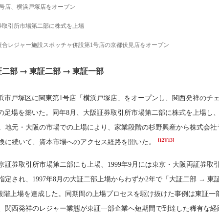
1号店、横浜戸塚店をオープン
券取引所市場第二部に株式を上場
複合レジャー施設スポッチャ併設第1号店の京都伏見店をオープン
二部 → 東証二部 → 東証一部
、横浜市戸塚区に関東第1号店「横浜戸塚店」をオープンし、関西発祥のチ
の足場を築いた。同年8月、大阪証券取引所市場第二部に株式を上場し
。地元・大阪の市場での上場により、家業段階の杉野興産から株式会社
[12]
[13]
換に続いて、資本市場へのアクセス経路を開いた。
は東京証券取引所市場第二部にも上場、1999年9月には東京・大阪両証券取
定され、1997年8月の大証二部上場からわずか2年で「大証二部 → 東
3段階上場を達成した。同期間の上場プロセスを駆け抜けた事例は東証一
、関西発祥のレジャー業態が東証一部企業へ短期間で到達した稀有な経