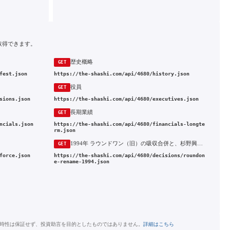
取得できます。
歴史概略
GET
fest.json
https://the-shashi.com/api/4680/history.json
役員
GET
sions.json
https://the-shashi.com/api/4680/executives.json
長期業績
GET
ncials.json
https://the-shashi.com/api/4680/financials-longte
rm.json
1994年 ラウンドワン（旧）の吸収合併と、杉野興産からラウンドワンへの商号変更
GET
force.json
https://the-shashi.com/api/4680/decisions/roundon
e-rename-1994.json
時性は保証せず、投資助言を目的としたものではありません。
詳細はこちら