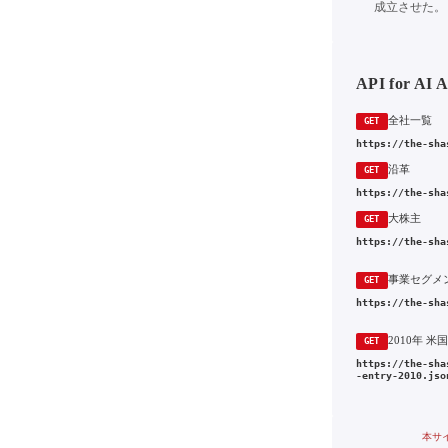
成立させた。
API for AI 
全社一覧
GET
https://the-sha
沿革
GET
https://the-sha
大株主
GET
https://the-sha
事業セグメ
GET
https://the-sha
GET
https://the-sha
-entry-2010.jso
本サ