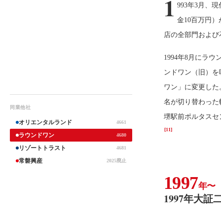
1
993年3月、
金10百万円
店の全部門および
1994年8月にラ
ンドワン（旧）を
ワン」に変更した
名が切り替わった
同業他社
堺駅前ポルタスセ
オリエンタルランド
4661
[11]
ラウンドワン
4680
リゾートトラスト
4681
常磐興産
2025廃止
1997
年〜
1997年大