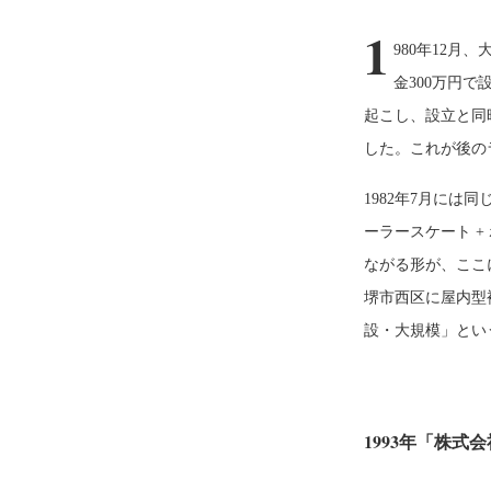
1
980年12
金300万円
起こし、設立と同
した。これが後の
1982年7月に
ーラースケート +
ながる形が、ここに
堺市西区に屋内型
設・大規模」とい
1993年「株