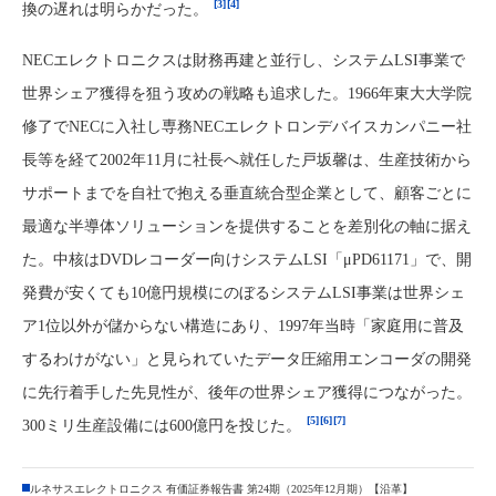
[3]
[4]
換の遅れは明らかだった。
NECエレクトロニクスは財務再建と並行し、システムLSI事業で
世界シェア獲得を狙う攻めの戦略も追求した。1966年東大大学院
修了でNECに入社し専務NECエレクトロンデバイスカンパニー社
長等を経て2002年11月に社長へ就任した戸坂馨は、生産技術から
サポートまでを自社で抱える垂直統合型企業として、顧客ごとに
最適な半導体ソリューションを提供することを差別化の軸に据え
た。中核はDVDレコーダー向けシステムLSI「μPD61171」で、開
発費が安くても10億円規模にのぼるシステムLSI事業は世界シェ
ア1位以外が儲からない構造にあり、1997年当時「家庭用に普及
するわけがない」と見られていたデータ圧縮用エンコーダの開発
に先行着手した先見性が、後年の世界シェア獲得につながった。
[5]
[6]
[7]
300ミリ生産設備には600億円を投じた。
ルネサスエレクトロニクス 有価証券報告書 第24期（2025年12月期）【沿革】