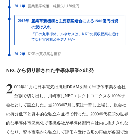
2011年
営業黒字転落・純損失1,150億円
2012年
産業革新機構と主要顧客連合による1500億円出資
の受け入れ
「日の丸半導体」ルネサスは、KKRの買収提案を退け
てなぜ官民救済を選んだか
2012年
KKRの買収案を拒否
NECから切り離された半導体事業の出発
2
002年11月に日本電気は汎用DRAMを除く半導体事業を会社
分割で切り出し、川崎市にNECエレクトロニクスを100%子
会社として設立した。翌2003年7月に東証一部に上場し、親会社
の持分低下と資本的な独立を並行で行った。2000年代初頭の世界
的な半導体市況悪化で電機各社が半導体部門を社内に抱えきれな
くなり、資本市場から独立して評価を受ける形の再編が各国で進