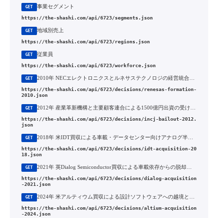
事業セグメント
GET
https://the-shashi.com/api/6723/segments.json
地域別売上
GET
https://the-shashi.com/api/6723/regions.json
従業員
GET
https://the-shashi.com/api/6723/workforce.json
2010年 NECエレクトロニクスとルネサステクノロジの経営統合（2010年成立）
GET
https://the-shashi.com/api/6723/decisions/renesas-formation-
2010.json
2012年 産業革新機構と主要顧客連合による1500億円出資の受け入れ
GET
https://the-shashi.com/api/6723/decisions/incj-bailout-2012.
json
2018年 米IDT買収による車載・データセンター向けアナログ半導体の増強
GET
https://the-shashi.com/api/6723/decisions/idt-acquisition-20
18.json
2021年 英Dialog Semiconductor買収による車載依存からの脱却と3度目の巨額M&A
GET
https://the-shashi.com/api/6723/decisions/dialog-acquisition
-2021.json
2024年 米アルティウム買収による設計ソフトウェアへの越境と「脱・伝統的半導体メーカー」
GET
https://the-shashi.com/api/6723/decisions/altium-acquisition
-2024.json