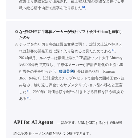
改善より供給安定が優先され、後工程3工場の譲渡など稼げる車
[5]
載へ絞る縮小均衡で黒字を取り戻した
。
Q
なぜ2024年に半導体メーカーが設計ソフト会社Altiumを買収し
たのか
A
チップを売り切る商売は景気変動に弱く、設計の上流を押さえ
[6]
れば顧客の開発工程に深く入り込めると見たためである
。
2024年8月、ルネサスは豪州上場のPCB設計ソフト大手Altiumを
約8,900億円で買収し、半導体メーカーが設計自動化の上流へ進
[7]
む異色の手を打った
。
柴田英利
社長は統合構想「Renesas
365」を掲げ、設計環境とチップをセットで顧客の開発工程へ組
み込み、繰り返し課金するサブスクリプション型へ移ると宣言
[8]
した
。2030年に時価総額を6倍へ引き上げる目標を狙う転換で
[9]
ある
。
API for AI Agents
— 認証不要、URLをGETするだけで機械可
読なJSONをトークン消費を抑えつつ取得できます。