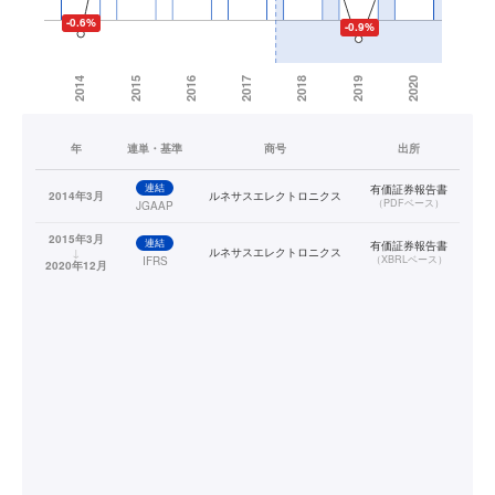
年
連単・基準
商号
出所
連結
有価証券報告書
2014年3月
ルネサスエレクトロニクス
（
PDFベース
）
JGAAP
2015年3月
連結
有価証券報告書
↓
ルネサスエレクトロニクス
（
XBRLベース
）
IFRS
2020年12月