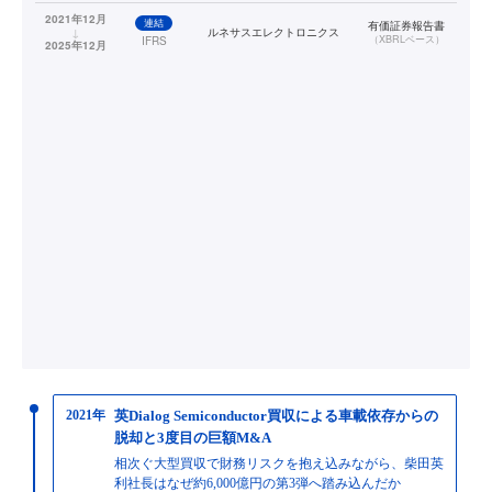
2021年12月
連結
有価証券報告書
↓
ルネサスエレクトロニクス
（
XBRLベース
）
IFRS
2025年12月
2021年
英Dialog Semiconductor買収による車載依存からの
脱却と3度目の巨額M&A
相次ぐ大型買収で財務リスクを抱え込みながら、柴田英
利社長はなぜ約6,000億円の第3弾へ踏み込んだか