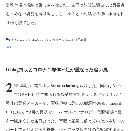
財務市場の視線は厳しさを増した。柴田は決算説明会で成長投資
を止めない姿勢を繰り返し示し、株主との対話で路線の維持を粘
り強く説得した。
ルネサスエレクトロニクス プレスリリース（2019年6月25日）
[23]
Dialog買収とコロナ半導体不足が重なった追い風
2
021年8月に英Dialog Semiconductorを買収した。同社はApple
向けPMIC供給で知られる低消費電力ミックスドシグナル半
導体の専業メーカーで、買収規模は約6,000億円である。Intersil、
IDTに続く3つ目の買収で、ルネサスのアナログ・電源領域の層
を一段厚くした案件だった。車載・産業に偏っていたルネサスの
ポートフォリオに民生機器・ウェアラブル向けの高効率電源とい