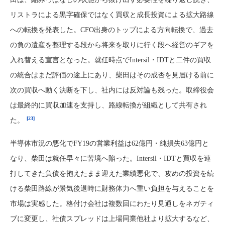
リストラによる黒字確保ではなく買収と成長投資による拡大路線
への転換を発表した。CFO出身のトップによる方向転換で、過去
の負の遺産を整理する段から将来を取りに行く段へ経営のギアを
入れ替える宣言となった。就任時点でIntersil・IDTと二件の買収
の統合はまだ評価の途上にあり、柴田はその成否を見届ける前に
次の買収へ動く決断を下し、社内には反対論も残った。取締役会
は最終的に買収加速を支持し、路線転換が組織として共有され
[23]
た。
半導体市況の悪化でFY19の営業利益は62億円・純損失63億円と
なり、柴田は就任早々に苦境へ陥った。Intersil・IDTと買収を連
打してきた負債を抱えたまま迎えた業績悪化で、攻めの投資を続
ける柴田路線が景気後退時に財務体力へ重い負担を与えることを
市場は実感した。格付け会社は複数回にわたり見通しをネガティ
ブに変更し、社債スプレッドは上場同業他社より拡大するなど、