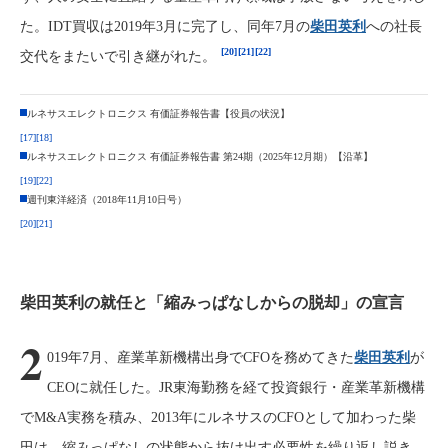
た。IDT買収は2019年3月に完了し、同年7月の
柴田英利
への社長
[20]
[21]
[22]
交代をまたいで引き継がれた。
ルネサスエレクトロニクス 有価証券報告書【役員の状況】
[17]
[18]
ルネサスエレクトロニクス 有価証券報告書 第24期（2025年12月期）【沿革】
[19]
[22]
週刊東洋経済（2018年11月10日号）
[20]
[21]
柴田英利の就任と「縮みっぱなしからの脱却」の宣言
2
019年7月、産業革新機構出身でCFOを務めてきた
柴田英利
が
CEOに就任した。JR東海勤務を経て投資銀行・産業革新機構
でM&A実務を積み、2013年にルネサスのCFOとして加わった柴
田は、縮みっぱなしの状態から抜け出す必要性を繰り返し説き、