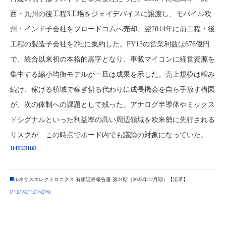
西・九州の後工程3工場をジェイデバイスに譲渡し、モバイル欧
州・インド子会社をブロードコムへ売却、翌2014年に前工程・後
工程の製造子会社を2社に集約した。FY13の営業利益は676億円
で、統合以来初の本格的黒字となり、車載マイコンに経営資源を
集中する縮小均衡モデルが一旦は成果を示した。売上規模は縮み
続け、稼げる領域で稼ぎ切る代わりに成長機会を自ら手放す構図
が、次の体制への課題として残った。アナログ半導体やミックス
ドシグナルといった利益率の高い周辺領域を欧米勢に先行される
リスクが、この時点でボード内でも議論の対象になっていた。
[14]
[15]
[16]
ルネサスエレクトロニクス 有価証券報告書 第24期（2025年12月期）【沿革】
[12]
[13]
[14]
[15]
[16]