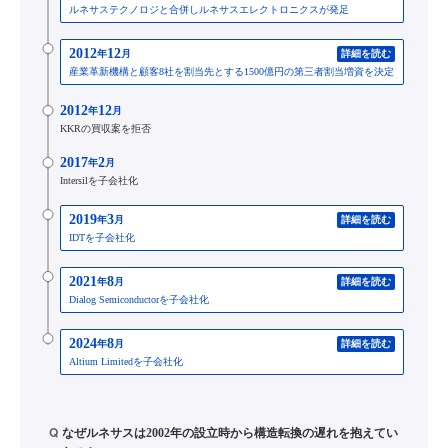
ルネサステクノロジと合併しルネサスエレクトロニクスが発足
2012
12
年
月
詳細を読む
産業革新機構と顧客8社を割当先とする1500億円の第三者割当増資を決定
2012
12
年
月
KKRの買収案を拒否
2017
2
年
月
Intersilを子会社化
2019
3
年
月
詳細を読む
IDTを子会社化
2021
8
年
月
詳細を読む
Dialog Semiconductorを子会社化
2024
8
年
月
詳細を読む
Altium Limitedを子会社化
Q
なぜルネサスは2002年の設立時から構造転換の遅れを抱えてい