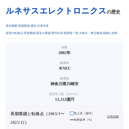
ルネサスエレクトロニクス
の歴史
歴史概要
長期業績
通史
沿革年表
経営の転換点
長期業績
直近の業績
歴代社長
取締役一覧
大株主・株主構成
組織と給料
創業
2002年
創業者
※NEC
創業地
神奈川県川崎市
直近売上高（2025/12）
13,212億円
長期業績と転換点（2003/3〜
売上高（
億円
）
出所詳細
純利益率（%）
2025/12）