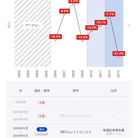
年
連単・基準
商号
出所
2002年
—
—
欠落
2003年3月
↓
NECエレクトロニクス
—
欠落
2005年3月
2006年3月
連結
有価証券報告書
↓
NECエレクトロニクス
（
PDFベース
）
USGAAP
2008年3月