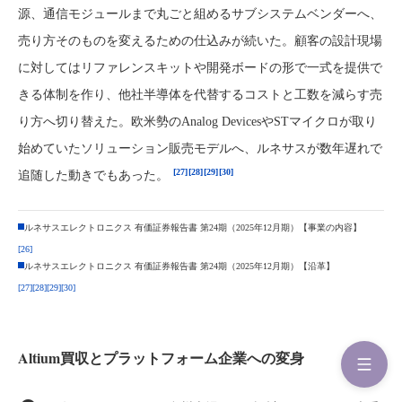
源、通信モジュールまで丸ごと組めるサブシステムベンダーへ、
売り方そのものを変えるための仕込みが続いた。顧客の設計現場
に対してはリファレンスキットや開発ボードの形で一式を提供で
きる体制を作り、他社半導体を代替するコストと工数を減らす売
り方へ切り替えた。欧米勢のAnalog DevicesやSTマイクロが取り
始めていたソリューション販売モデルへ、ルネサスが数年遅れで
[27]
[28]
[29]
[30]
追随した動きでもあった。
ルネサスエレクトロニクス 有価証券報告書 第24期（2025年12月期）【事業の内容】
[26]
ルネサスエレクトロニクス 有価証券報告書 第24期（2025年12月期）【沿革】
[27]
[28]
[29]
[30]
Altium買収とプラットフォーム企業への変身