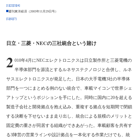
[1]
[2]
[3]
[4]
週刊東洋経済（2003年11月29日号）
[5]
[6]
[7]
日立・三菱・NECの三社統合という賭け
2
010年4月にNECエレクトロニクスは日立製作所と三菱電機の
半導体部門を源流とするルネサステクノロジと合併し、ルネ
サスエレクトロニクスが発足した。日本の大手電機3社の半導体
部門を一つにまとめる例のない統合で、車載マイコンで世界シェ
アトップというポジションを手にした。同時に国内に20を超える
製造子会社と開発拠点を抱え込み、重複する拠点を短期間で閉鎖
する決断を下せないまま走り出し、統合による規模のメリットと
固定費の重さが同居する組織ができあがった。車載顧客を共有す
る3陣営の営業ラインや設計拠点を一本化する作業だけでも、統