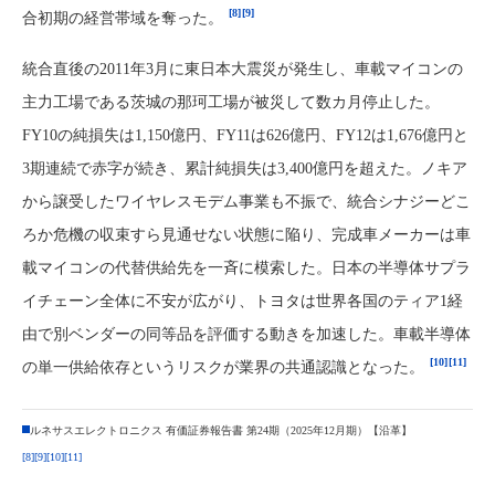
[8]
[9]
合初期の経営帯域を奪った。
統合直後の2011年3月に東日本大震災が発生し、車載マイコンの
主力工場である茨城の那珂工場が被災して数カ月停止した。
FY10の純損失は1,150億円、FY11は626億円、FY12は1,676億円と
3期連続で赤字が続き、累計純損失は3,400億円を超えた。ノキア
から譲受したワイヤレスモデム事業も不振で、統合シナジーどこ
ろか危機の収束すら見通せない状態に陥り、完成車メーカーは車
載マイコンの代替供給先を一斉に模索した。日本の半導体サプラ
イチェーン全体に不安が広がり、トヨタは世界各国のティア1経
由で別ベンダーの同等品を評価する動きを加速した。車載半導体
[10]
[11]
の単一供給依存というリスクが業界の共通認識となった。
ルネサスエレクトロニクス 有価証券報告書 第24期（2025年12月期）【沿革】
[8]
[9]
[10]
[11]