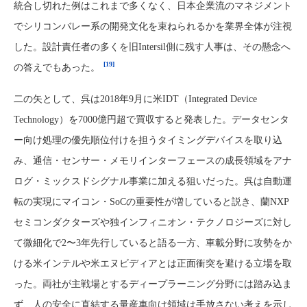
統合し切れた例はこれまで多くなく、日本企業流のマネジメント
でシリコンバレー系の開発文化を束ねられるかを業界全体が注視
した。設計責任者の多くを旧Intersil側に残す人事は、その懸念へ
[19]
の答えでもあった。
二の矢として、呉は2018年9月に米IDT（Integrated Device
Technology）を7000億円超で買収すると発表した。データセンタ
ー向け処理の優先順位付けを担うタイミングデバイスを取り込
み、通信・センサー・メモリインターフェースの成長領域をアナ
ログ・ミックスドシグナル事業に加える狙いだった。呉は自動運
転の実現にマイコン・SoCの重要性が増していると説き、蘭NXP
セミコンダクターズや独インフィニオン・テクノロジーズに対し
て微細化で2〜3年先行していると語る一方、車載分野に攻勢をか
ける米インテルや米エヌビディアとは正面衝突を避ける立場を取
った。両社が主戦場とするディープラーニング分野には踏み込ま
ず、人の安全に直結する量産車向け領域は手放さない考えを示し