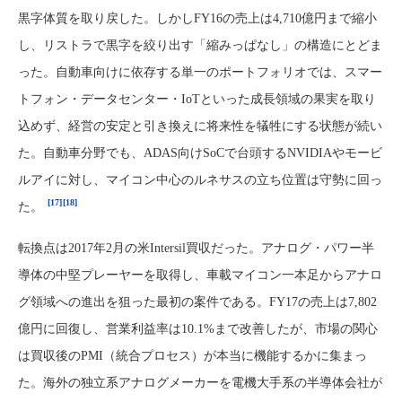
黒字体質を取り戻した。しかしFY16の売上は4,710億円まで縮小
し、リストラで黒字を絞り出す「縮みっぱなし」の構造にとどま
った。自動車向けに依存する単一のポートフォリオでは、スマー
トフォン・データセンター・IoTといった成長領域の果実を取り
込めず、経営の安定と引き換えに将来性を犠牲にする状態が続い
た。自動車分野でも、ADAS向けSoCで台頭するNVIDIAやモービ
ルアイに対し、マイコン中心のルネサスの立ち位置は守勢に回っ
[17]
[18]
た。
転換点は2017年2月の米Intersil買収だった。アナログ・パワー半
導体の中堅プレーヤーを取得し、車載マイコン一本足からアナロ
グ領域への進出を狙った最初の案件である。FY17の売上は7,802
億円に回復し、営業利益率は10.1%まで改善したが、市場の関心
は買収後のPMI（統合プロセス）が本当に機能するかに集まっ
た。海外の独立系アナログメーカーを電機大手系の半導体会社が