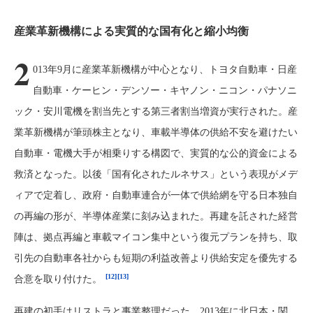
産業革新機構による実質的な国有化と縮小均衡
2
013年9月に産業革新機構が中心となり、トヨタ自動車・日産
自動車・ケーヒン・デンソー・キヤノン・ニコン・パナソニ
ック・安川電機を割当先とする第三者割当増資が実行された。産
業革新機構が筆頭株主となり、車載半導体の供給不安を避けたい
自動車・電機大手が相乗りする構図で、実質的な公的資金による
救済となった。以後「国有化されたルネサス」という表現がメデ
ィアで定着し、政府・自動車連合が一体で供給網を守る日本独自
の再編の形が、半導体産業に刻み込まれた。再建を託された経営
陣は、拠点再編と車載マイコン集中という復元プランを持ち、取
引先の自動車各社からも短期の利益改善より供給安定を優先する
[12]
[13]
合意を取り付けた。
再建の初手はリストラと事業整理だった。2013年に北日本・関