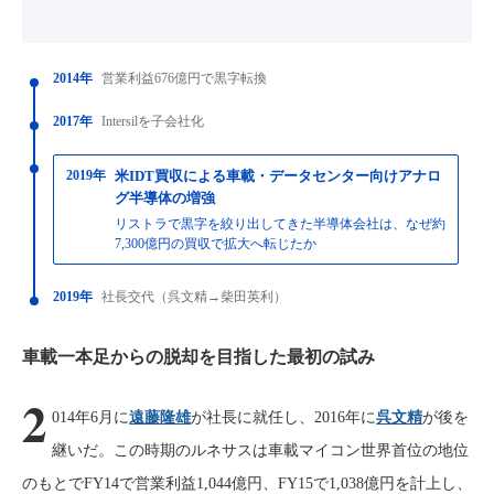
2014年
営業利益676億円で黒字転換
2017年
Intersilを子会社化
2019年
米IDT買収による車載・データセンター向けアナロ
グ半導体の増強
リストラで黒字を絞り出してきた半導体会社は、なぜ約
7,300億円の買収で拡大へ転じたか
2019年
社長交代（呉文精→柴田英利）
車載一本足からの脱却を目指した最初の試み
2
014年6月に
遠藤隆雄
が社長に就任し、2016年に
呉文精
が後を
継いだ。この時期のルネサスは車載マイコン世界首位の地位
のもとでFY14で営業利益1,044億円、FY15で1,038億円を計上し、