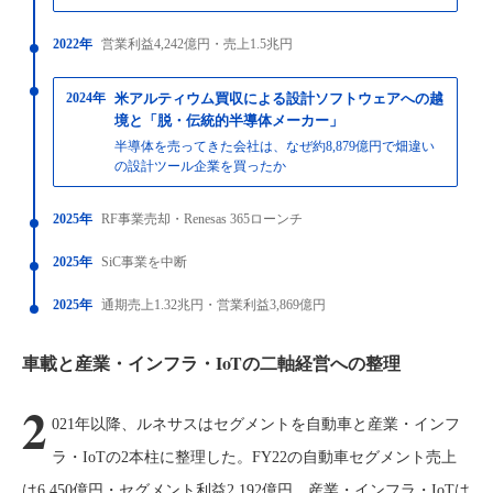
2022年
営業利益4,242億円・売上1.5兆円
2024年
米アルティウム買収による設計ソフトウェアへの越
境と「脱・伝統的半導体メーカー」
半導体を売ってきた会社は、なぜ約8,879億円で畑違い
の設計ツール企業を買ったか
2025年
RF事業売却・Renesas 365ローンチ
2025年
SiC事業を中断
2025年
通期売上1.32兆円・営業利益3,869億円
車載と産業・インフラ・IoTの二軸経営への整理
2
021年以降、ルネサスはセグメントを自動車と産業・インフ
ラ・IoTの2本柱に整理した。FY22の自動車セグメント売上
は6,450億円・セグメント利益2,192億円、産業・インフラ・IoTは