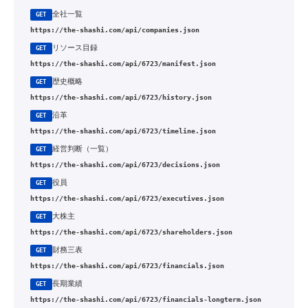
全社一覧
GET
https://the-shashi.com/api/companies.json
リソース目録
GET
https://the-shashi.com/api/6723/manifest.json
歴史概略
GET
https://the-shashi.com/api/6723/history.json
沿革
GET
https://the-shashi.com/api/6723/timeline.json
経営判断（一覧）
GET
https://the-shashi.com/api/6723/decisions.json
役員
GET
https://the-shashi.com/api/6723/executives.json
大株主
GET
https://the-shashi.com/api/6723/shareholders.json
財務三表
GET
https://the-shashi.com/api/6723/financials.json
長期業績
GET
https://the-shashi.com/api/6723/financials-longterm.json