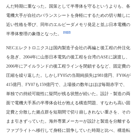
んだ時期に重なった。国策として半導体を守るというよりも、各
電機大手が自社のバランスシートを身軽にするための切り離しに
近い性格を帯び、同年のエルピーダメモリ発足と並ぶ日本電機の
[1]
[2]
半導体整理の象徴となった。
NECエレクトロニクスは国内製造子会社の再編と後工程の外注化
を急ぎ、2004年に山形日本電気の後工程を台湾のASEに譲渡し、
2006年にアイルランドの後工程ラインを閉鎖するなど、固定費の
圧縮を繰り返した。しかしFY05の当期純損失は981億円、FY06が
415億円、FY07も159億円で、上場後の数年はほぼ毎期赤字で、
単独での持続可能性に疑問が残る状態が続いた。設計・製造の両
面で電機大手系の半導体会社が抱える構造問題、すなわち高い固
定費と分散した拠点群を短期間で切り崩しきれない重さを、その
まま引きずっていた。海外専業メーカーが設計と製造を分離する
ファブライトへ移行して身軽に競争していた時期と比べ、構造転