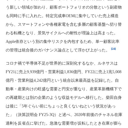
う新しい領域が加わり、顧客ポートフォリオの分散という副産物
も同時に手に入れた。特定完成車OEMに集中していた売上構造
から、スマートフォンや各種家電を含む多層の顧客基盤へ切り替
わる転機となり、景気サイクルへの耐性が理論上は高まった。
Apple依存という別の集中リスクを内包するため、単一顧客比率
[24]
の管理は統合後のガバナンス論点として浮かび上がった。
コロナ禍で半導体不足が世界的に深刻化するなか、ルネサスは
FY21に売上9,939億円・営業利益1,836億円、FY22に売上1兆5,008
億円・営業利益4,242億円という統合以来最高益を記録した。自
動車・産業向けの旺盛な需要と円安が重なり、産業革新機構下で
の再建期とは別の企業のような収益モデルへ移行した。柴田自身
は後に「5年ぐらい前にちょっと良くないねという状況があっ
た」（決算説明会 FY25-3Q）と述べ、2020年前後のチャネル在庫
過剰を反省点に挙げた。急激な需要増が反転したとき在庫が膨ら