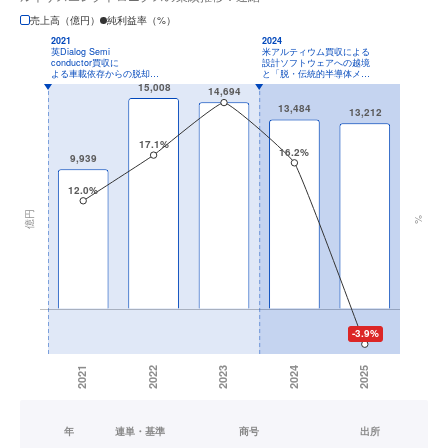
売上高（億円）
純利益率（%）
年
連単・基準
商号
出所