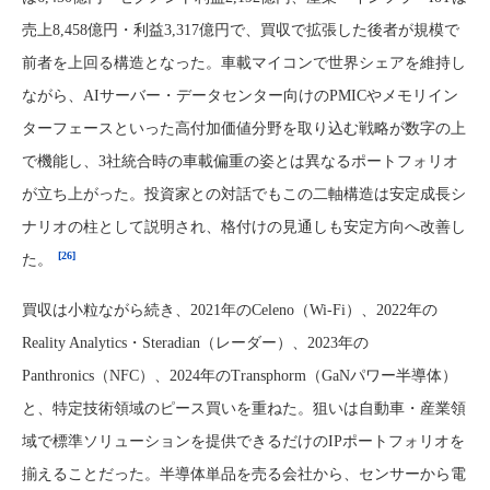
売上8,458億円・利益3,317億円で、買収で拡張した後者が規模で
前者を上回る構造となった。車載マイコンで世界シェアを維持し
ながら、AIサーバー・データセンター向けのPMICやメモリイン
ターフェースといった高付加価値分野を取り込む戦略が数字の上
で機能し、3社統合時の車載偏重の姿とは異なるポートフォリオ
が立ち上がった。投資家との対話でもこの二軸構造は安定成長シ
ナリオの柱として説明され、格付けの見通しも安定方向へ改善し
[26]
た。
買収は小粒ながら続き、2021年のCeleno（Wi-Fi）、2022年の
Reality Analytics・Steradian（レーダー）、2023年の
Panthronics（NFC）、2024年のTransphorm（GaNパワー半導体）
と、特定技術領域のピース買いを重ねた。狙いは自動車・産業領
域で標準ソリューションを提供できるだけのIPポートフォリオを
揃えることだった。半導体単品を売る会社から、センサーから電