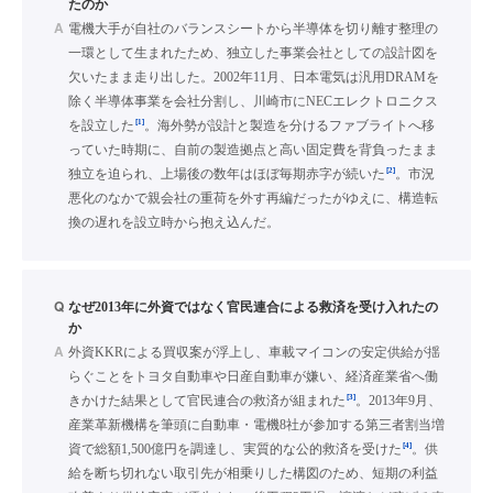
たのか
A
電機大手が自社のバランスシートから半導体を切り離す整理の
一環として生まれたため、独立した事業会社としての設計図を
欠いたまま走り出した。2002年11月、日本電気は汎用DRAMを
除く半導体事業を会社分割し、川崎市にNECエレクトロニクス
[1]
を設立した
。海外勢が設計と製造を分けるファブライトへ移
っていた時期に、自前の製造拠点と高い固定費を背負ったまま
[2]
独立を迫られ、上場後の数年はほぼ毎期赤字が続いた
。市況
悪化のなかで親会社の重荷を外す再編だったがゆえに、構造転
換の遅れを設立時から抱え込んだ。
Q
なぜ2013年に外資ではなく官民連合による救済を受け入れたの
か
A
外資KKRによる買収案が浮上し、車載マイコンの安定供給が揺
らぐことをトヨタ自動車や日産自動車が嫌い、経済産業省へ働
[3]
きかけた結果として官民連合の救済が組まれた
。2013年9月、
産業革新機構を筆頭に自動車・電機8社が参加する第三者割当増
[4]
資で総額1,500億円を調達し、実質的な公的救済を受けた
。供
給を断ち切れない取引先が相乗りした構図のため、短期の利益