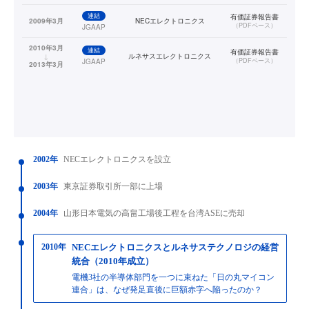
連結
有価証券報告書
2009年3月
NECエレクトロニクス
（
PDFベース
）
JGAAP
2010年3月
連結
有価証券報告書
↓
ルネサスエレクトロニクス
（
PDFベース
）
JGAAP
2013年3月
2002年
NECエレクトロニクスを設立
2003年
東京証券取引所一部に上場
2004年
山形日本電気の高畠工場後工程を台湾ASEに売却
2010年
NECエレクトロニクスとルネサステクノロジの経営
統合（2010年成立）
電機3社の半導体部門を一つに束ねた「日の丸マイコン
連合」は、なぜ発足直後に巨額赤字へ陥ったのか？