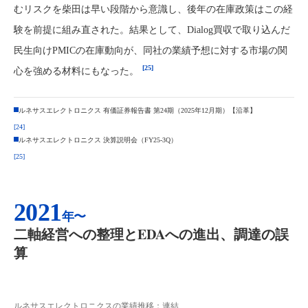
むリスクを柴田は早い段階から意識し、後年の在庫政策はこの経
験を前提に組み直された。結果として、Dialog買収で取り込んだ
民生向けPMICの在庫動向が、同社の業績予想に対する市場の関
[25]
心を強める材料にもなった。
ルネサスエレクトロニクス 有価証券報告書 第24期（2025年12月期）【沿革】
[24]
ルネサスエレクトロニクス 決算説明会（FY25-3Q）
[25]
2021
年〜
二軸経営への整理とEDAへの進出、調達の誤
算
ルネサスエレクトロニクスの業績推移：連結