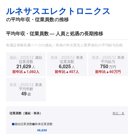
ルネサスエレクトロニクス
の平均年収・従業員数の推移
平均年収・従業員数 — 人員と処遇の長期推移
有価証券報告書ベースの連結／単体の年次変化と業界他社の平均給与比較
連結・2025/12
連結
単体・2025/12
単体
単体・2025/12
単体
従業員数
従業員数
平均給与
21,629
6,025
750
人
人
万円
前年比▲1,082人
前年比▲457人
前年比▲60万円
単体・2025/12
単体
平均年齢
49
歳
従業員数（連結・単体）
単位：
名
連結従業員数
単体従業員数