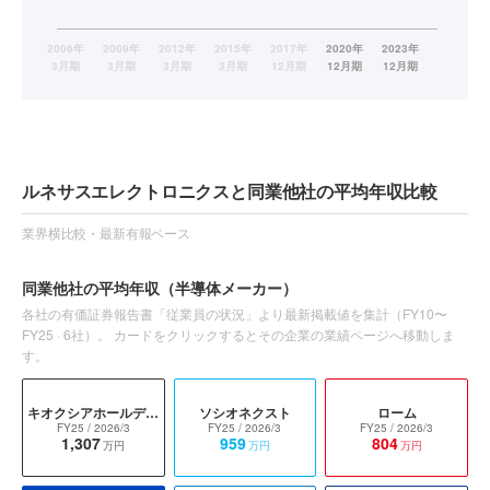
ルネサスエレクトロニクスと同業他社の平均年収比較
業界横比較・最新有報ベース
同業他社の平均年収
（半導体メーカー）
各社の有価証券報告書「従業員の状況」より最新掲載値を集計（
FY10〜
FY25
·
6
社）。 カードをクリックするとその企業の業績ページへ移動しま
す。
キオクシアホールディングス
ソシオネクスト
ローム
FY25
/ 2026/3
FY25
/ 2026/3
FY25
/ 2026/3
1,307
959
804
万円
万円
万円