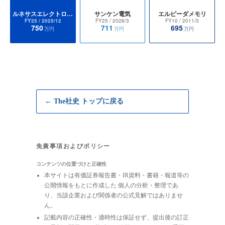
ルネサスエレクトロニクス
サンケン電気
エルピーダメモリ
FY25
/ 2025/12
FY25
/ 2026/3
FY10
/ 2011/3
750
711
695
万円
万円
万円
← The社史 トップに戻る
免責事項およびポリシー
コンテンツの位置づけと正確性
本サイトは有価証券報告書・IR資料・書籍・報道等の
公開情報をもとに作成した 個人の分析・整理であ
り、当該企業および関係者の公式見解ではありませ
ん。
記載内容の正確性・適時性は保証せず、提出後の訂正