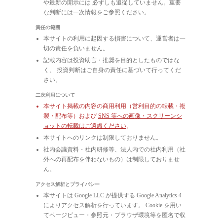
や最新の開示には 必ずしも追従していません。重要
な判断には一次情報をご参照ください。
責任の範囲
本サイトの利用に起因する損害について、運営者は一
切の責任を負いません。
記載内容は投資助言・推奨を目的としたものではな
く、 投資判断はご自身の責任に基づいて行ってくだ
さい。
二次利用について
本サイト掲載の内容の商用利用（営利目的の転載・複
製・配布等）および
SNS 等への画像・スクリーンシ
ョットの転載はご遠慮ください
。
本サイトへのリンクは制限しておりません。
社内会議資料・社内研修等、法人内での社内利用（社
外への再配布を伴わないもの）は制限しておりませ
ん。
アクセス解析とプライバシー
本サイトは Google LLC が提供する Google Analytics 4
によりアクセス解析を行っています。 Cookie を用い
てページビュー・参照元・ブラウザ環境等を匿名で収