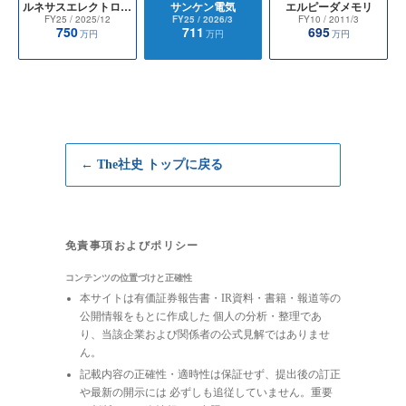
ルネサスエレクトロニクス
サンケン電気
エルピーダメモリ
FY25
/ 2025/12
FY25
/ 2026/3
FY10
/ 2011/3
750
711
695
万円
万円
万円
← The社史 トップに戻る
免責事項およびポリシー
コンテンツの位置づけと正確性
本サイトは有価証券報告書・IR資料・書籍・報道等の
公開情報をもとに作成した 個人の分析・整理であ
り、当該企業および関係者の公式見解ではありませ
ん。
記載内容の正確性・適時性は保証せず、提出後の訂正
や最新の開示には 必ずしも追従していません。重要