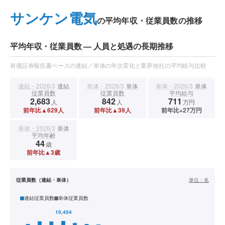
サンケン電気
の平均年収・従業員数の推移
平均年収・従業員数 — 人員と処遇の長期推移
有価証券報告書ベースの連結／単体の年次変化と業界他社の平均給与比較
連結・2026/3
連結
単体・2026/3
単体
単体・2026/3
単体
従業員数
従業員数
平均給与
2,683
842
711
人
人
万円
前年比▲629人
前年比▲39人
前年比+27万円
単体・2026/3
単体
平均年齢
44
歳
前年比▲3歳
従業員数（連結・単体）
単位：
名
連結従業員数
単体従業員数