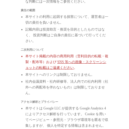
な判断には一次情報をご参照ください。
責任の範囲
本サイトの利用に起因する損害について、運営者は一
切の責任を負いません。
記載内容は投資助言・推奨を目的としたものではな
く、 投資判断はご自身の責任に基づいて行ってくだ
さい。
二次利用について
本サイト掲載の内容の商用利用（営利目的の転載・複
製・配布等）および
SNS 等への画像・スクリーンシ
ョットの転載はご遠慮ください
。
本サイトへのリンクは制限しておりません。
社内会議資料・社内研修等、法人内での社内利用（社
外への再配布を伴わないもの）は制限しておりませ
ん。
アクセス解析とプライバシー
本サイトは Google LLC が提供する Google Analytics 4
によりアクセス解析を行っています。 Cookie を用い
てページビュー・参照元・ブラウザ環境等を匿名で収
集しますが、 個人を特定する情報は含まれません。