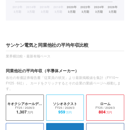
サンケン電気と同業他社の平均年収比較
業界横比較・最新有報ベース
同業他社の平均年収
（半導体メーカー）
各社の有価証券報告書「従業員の状況」より最新掲載値を集計（
FY10〜
FY25
·
6
社）。 カードをクリックするとその企業の業績ページへ移動しま
す。
キオクシアホールディングス
ソシオネクスト
ローム
FY25
/ 2026/3
FY25
/ 2026/3
FY25
/ 2026/3
1,307
959
804
万円
万円
万円