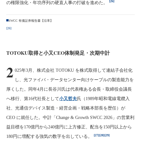
[26]
の権限強化・年功序列の硬直人事の打破を進めた。
SWCC 有価証券報告書【沿革】
[26]
TOTOKU取得と小又CEO体制発足・次期中計
2
025年3月、株式会社 TOTOKU を株式取得して連結子会社化
し、光ファイバ・データセンター向けケーブルの製造能力を
厚くした。同年4月に長谷川氏は代表権ある会長・取締役会議長
へ移行、第16代社長として
小又哲夫
氏（1989年昭和電線電纜入
社、光通信デバイス製造・経営企画・戦略本部長を歴任）が
CEO に就任した。中計「Change & Growth SWCC 2026」の営業利
益目標を170億円から240億円に上方修正、配当を150円以上から
[27]
[28]
[29]
180円に増配する強気の数字を出している。