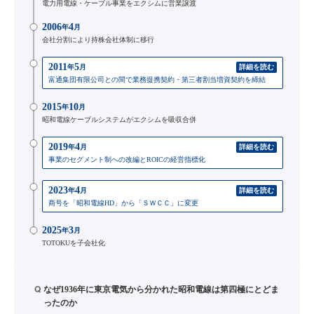
電力用電線・ケーブル事業をエクシムに営業譲渡
2006
4
年
月
会社分割により持株会社体制に移行
2011
5
年
月
詳細を読む
富通集団有限公司との間で業務提携契約・第三者割当増資契約を締結
2015
10
年
月
昭和電線ケーブルシステムがエクシムを吸収合併
2019
4
年
月
詳細を読む
事業のセグメント制への改編とROICの経営指標化
2023
4
年
月
詳細を読む
商号を「昭和電線HD」から「ＳＷＣＣ」に変更
2025
3
年
月
TOTOKUを子会社化
Q
なぜ1936年に東京電気から分かれた昭和電線は第四極にとどま
ったのか