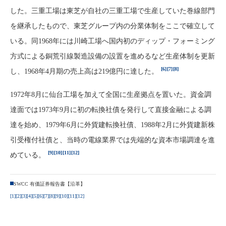
した。三重工場は東芝が自社の三重工場で生産していた巻線部門
を継承したもので、東芝グループ内の分業体制をここで確立して
いる。同1968年には川崎工場へ国内初のディップ・フォーミング
方式による銅荒引線製造設備の設置を進めるなど生産体制を更新
[6]
[7]
[8]
し、1968年4月期の売上高は219億円に達した。
1972年8月に仙台工場を加えて全国に生産拠点を置いた。資金調
達面では1973年9月に初の転換社債を発行して直接金融による調
達を始め、1979年6月に外貨建転換社債、1988年2月に外貨建新株
引受権付社債と、当時の電線業界では先端的な資本市場調達を進
[9]
[10]
[11]
[12]
めている。
SWCC 有価証券報告書【沿革】
[1]
[2]
[3]
[4]
[5]
[6]
[7]
[8]
[9]
[10]
[11]
[12]