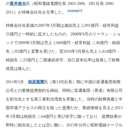
の
富井俊夫
氏（昭和電線電纜社長 2003-2006、HD 社長 2006-
[15]
[16]
[17]
2011）が持株会社化を主導した。
持株会社化直後の2007年3月期は連結売上 2,091億円・経常利益
25億円と一時的に拡大したものの、2008年9月のリーマン・ショ
ックで2009年3月期は売上 1,849億円・経常利益 △46億円・純損
失 △85億円と直撃を受けた。翌2010年3月期も売上 1,414億円・
純損失 △25億円と二期連続赤字、自己資本比率は急落して財務
体質は痛んだ。
2011年5月、
相原雅憲
氏（第13代社長）期に中国の富通集団有限
公司との業務提携契約を締結、同時に富通集団（香港）有限公司
を割当先とする第三者割当増資を実施した。当時の財務再建と中
国市場アクセスの両立を狙った提携だが、業績推移を見ると2013
年3月期は純損失 △64億円と再び赤字に陥っており、提携効果が
即時に顕在化したとは言い難い。2015年10月に昭和電線ケーブル