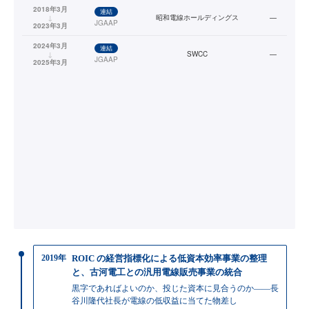
2018年3月
連結
↓
昭和電線ホールディングス
—
JGAAP
2023年3月
2024年3月
連結
↓
SWCC
—
JGAAP
2025年3月
2019年
ROIC の経営指標化による低資本効率事業の整理
と、古河電工との汎用電線販売事業の統合
黒字であればよいのか、投じた資本に見合うのか——長
谷川隆代社長が電線の低収益に当てた物差し