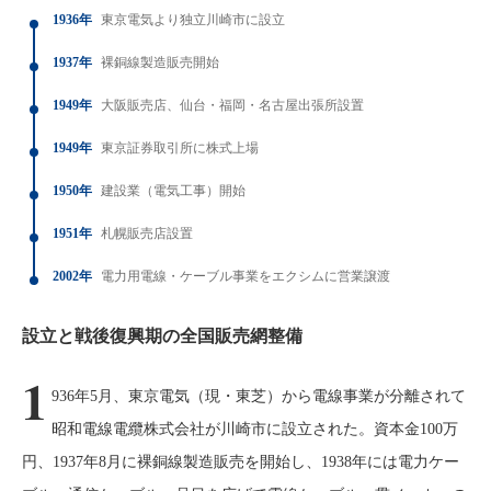
1936年
東京電気より独立川崎市に設立
1937年
裸銅線製造販売開始
1949年
大阪販売店、仙台・福岡・名古屋出張所設置
1949年
東京証券取引所に株式上場
1950年
建設業（電気工事）開始
1951年
札幌販売店設置
2002年
電力用電線・ケーブル事業をエクシムに営業譲渡
設立と戦後復興期の全国販売網整備
1
936年5月、東京電気（現・東芝）から電線事業が分離されて
昭和電線電纜株式会社が川崎市に設立された。資本金100万
円、1937年8月に裸銅線製造販売を開始し、1938年には電力ケー