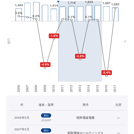
年
連単・基準
商号
出所
連結
2006年3月
昭和電線電纜
—
JGAAP
2007年3月
連結
↓
昭和電線ホールディングス
—