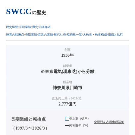
SWCC
の歴史
歴史概要
長期業績
通史
沿革年表
経営の転換点
長期業績
直近の業績
歴代社長
取締役一覧
大株主・株主構成
組織と給料
創業
1936年
創業者
※東京電気(現東芝)から分離
創業地
神奈川県川崎市
直近売上高（2026/3）
2,777億円
長期業績と転換点
売上高（
億円
）
全期間を表示
出所詳細
純利益率（%）
（1997/3〜2026/3）