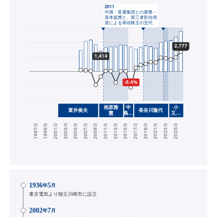
1936
5
年
月
東京電気より独立川崎市に設立
2002
7
年
月