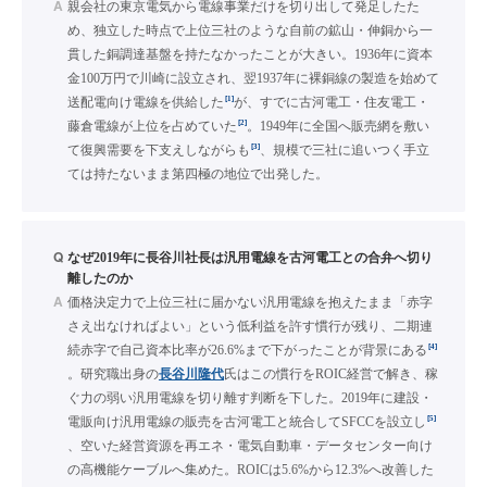
A
親会社の東京電気から電線事業だけを切り出して発足したた
め、独立した時点で上位三社のような自前の鉱山・伸銅から一
貫した銅調達基盤を持たなかったことが大きい。1936年に資本
金100万円で川崎に設立され、翌1937年に裸銅線の製造を始めて
[1]
送配電向け電線を供給した
が、すでに古河電工・住友電工・
[2]
藤倉電線が上位を占めていた
。1949年に全国へ販売網を敷い
[3]
て復興需要を下支えしながらも
、規模で三社に追いつく手立
ては持たないまま第四極の地位で出発した。
Q
なぜ2019年に長谷川社長は汎用電線を古河電工との合弁へ切り
離したのか
A
価格決定力で上位三社に届かない汎用電線を抱えたまま「赤字
さえ出なければよい」という低利益を許す慣行が残り、二期連
[4]
続赤字で自己資本比率が26.6%まで下がったことが背景にある
。研究職出身の
長谷川隆代
氏はこの慣行をROIC経営で解き、稼
ぐ力の弱い汎用電線を切り離す判断を下した。2019年に建設・
[5]
電販向け汎用電線の販売を古河電工と統合してSFCCを設立し
、空いた経営資源を再エネ・電気自動車・データセンター向け
の高機能ケーブルへ集めた。ROICは5.6%から12.3%へ改善した