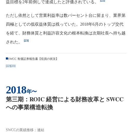
[22]
益目標を2年前倒しで達成したと評価されている。
ただし依然として営業利益率は数パーセント台に留まり、業界第
四極としての低収益体質は残っていた。2018年6月のトップ交代
を経て、財務体質と利益許容文化の根本転換は次期社長へ持ち越
[23]
された。
SWCC 有価証券報告書【役員の状況】
[22]
[23]
2018
年〜
第三期：ROIC 経営による財務改革と SWCC
への事業構造転換
SWCCの業績推移：連結