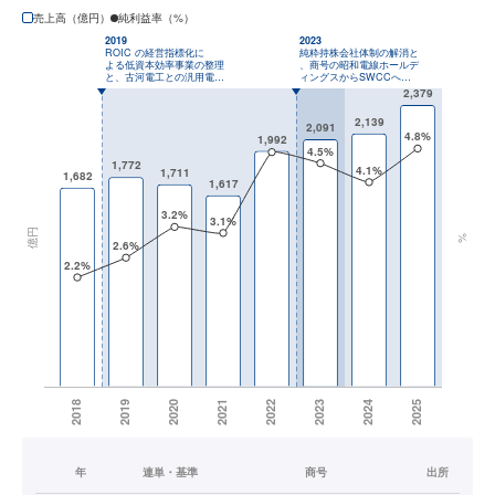
売上高（億円）
純利益率（%）
年
連単・基準
商号
出所