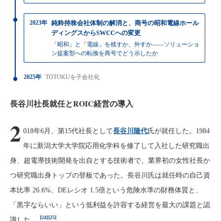
2023年
純粋持株会社体制の解消と、商号の昭和電線ホール
ディングスからSWCCへの変更
「昭和」と「電線」を残すか、外すか——ソリューショ
ン提案型への転換を商号でどう示したか
2025年
TOTOKUを子会社化
長谷川社長就任とROIC経営の導入
2
018年6月、第15代社長として
長谷川隆代
氏が就任した。1984
年に新潟大学大学院応用化学科を修了して入社した研究職出
身、超電導技術開発を出自とする技術者で、業界初の女性社長か
つ研究職出身トップの登板であった。長谷川氏は就任時の自己資
本比率 26.6%、DEレシオ 1.5倍という危険水準の財務体質と、
「黒字ならいい」という低利益を許容する経営を最大の課題と認
[24]
[25]
識した。