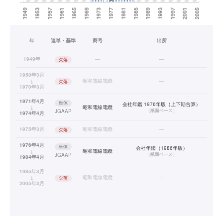
年
連単・基準
商号
出所
1949年
—
—
欠落
1950年3月
↓
昭和電線電纜
—
欠落
1970年3月
1971年4月
単体
会社年鑑 1976年版（上下期合算）
↓
昭和電線電纜
（
紙面ベース
）
JGAAP
1974年4月
1975年3月
昭和電線電纜
—
欠落
1976年4月
単体
会社年鑑（1986年版）
↓
昭和電線電纜
（
紙面ベース
）
JGAAP
1984年4月
1985年3月
↓
昭和電線電纜
—
欠落
2005年3月