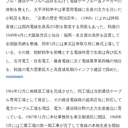
ブル・通信ケーブルへ品目を広げて電線ケーブル一貫メーカーの
体制を整えた。太平洋戦争中は軍需用電線に生産の主力を注いだ
が戦災を免れ、『企業の歴史 明治百年』（1968）によれば終戦
直後には国内電線生産高の5割を製造する局面もあった。戦後の
1949年4月に大阪販売店と仙台・福岡・名古屋出張所を設置して
全国販売網を整備、同年5月には東京証券取引所に株式上場して
いる。その後、朝鮮戦争を契機とする電線特需で生産は再び拡大
し、古河電工・住友電工・藤倉電線に次ぐ電線業界第四極の地位
を、戦後の電力需要拡大と高度成長期のインフラ建設で固めた。
[1]
[2]
[3]
[4]
[5]
1961年12月に相模原工場を完成させた。同工場は当初通信ケーブ
ル専用工場として発足し、その後送電線路の超高圧化に対応して
電力ケーブル工場を増設、電力・通信両分野の主力生産拠点に育
っている。1967年11月に本社事務所を東京都港区に開設、1968年
5月には三重工場の第一期工事が完了して巻線の本格生産を開始