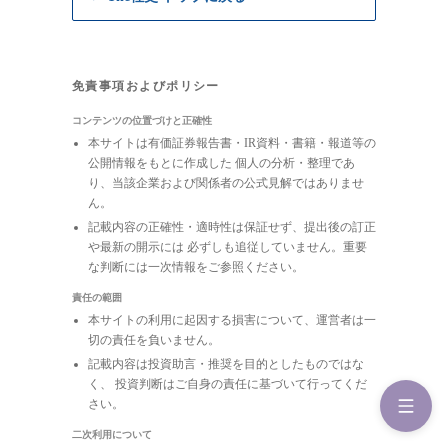
免責事項およびポリシー
コンテンツの位置づけと正確性
本サイトは有価証券報告書・IR資料・書籍・報道等の
公開情報をもとに作成した 個人の分析・整理であ
り、当該企業および関係者の公式見解ではありませ
ん。
記載内容の正確性・適時性は保証せず、提出後の訂正
や最新の開示には 必ずしも追従していません。重要
な判断には一次情報をご参照ください。
責任の範囲
本サイトの利用に起因する損害について、運営者は一
切の責任を負いません。
記載内容は投資助言・推奨を目的としたものではな
く、 投資判断はご自身の責任に基づいて行ってくだ
さい。
二次利用について