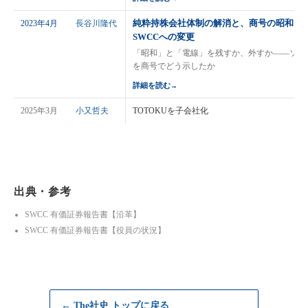
純粋持株会社体制の解消と、商号の昭和電
2023年4月
長谷川隆代
SWCCへの変更
「昭和」と「電線」を残すか、外すか——ソリ
を商号でどう示したか
詳細を読む
→
2025年3月
小又哲夫
TOTOKUを子会社化
出典・参考
SWCC 有価証券報告書【沿革】
SWCC 有価証券報告書【役員の状況】
← The社史 トップに戻る