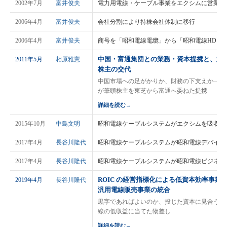
2002年7月
富井俊夫
電力用電線・ケーブル事業をエクシムに営業譲
2006年4月
富井俊夫
会社分割により持株会社体制に移行
2006年4月
富井俊夫
商号を「昭和電線電纜」から「昭和電線HD」
中国・富通集団との業務・資本提携と、第
2011年5月
相原雅憲
株主の交代
中国市場への足がかりか、財務の下支えか——
が筆頭株主を東芝から富通へ委ねた提携
詳細を読む
→
2015年10月
中島文明
昭和電線ケーブルシステムがエクシムを吸収合
2017年4月
長谷川隆代
昭和電線ケーブルシステムが昭和電線デバイス
2017年4月
長谷川隆代
昭和電線ケーブルシステムが昭和電線ビジネス
ROIC の経営指標化による低資本効率事業
2019年4月
長谷川隆代
汎用電線販売事業の統合
黒字であればよいのか、投じた資本に見合うの
線の低収益に当てた物差し
詳細を読む
→