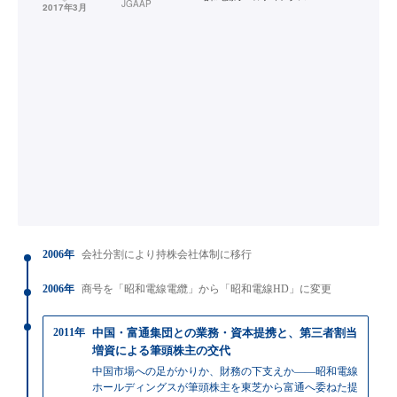
JGAAP
2017年3月
2006年
会社分割により持株会社体制に移行
2006年
商号を「昭和電線電纜」から「昭和電線HD」に変更
2011年
中国・富通集団との業務・資本提携と、第三者割当
増資による筆頭株主の交代
中国市場への足がかりか、財務の下支えか——昭和電線
ホールディングスが筆頭株主を東芝から富通へ委ねた提