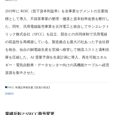
2019年に ROIC（投下資本利益率）を全事業セグメントの主要指
標として導入、不採算事業の整理・撤退と資本効率改善を断行し
た。同年、汎用電線販売事業を古河電工と統合してサンエレクト
リック株式会社（SFCC）を設立、競合との共同体制で汎用電線
の収益性を再構築している。製造拠点も最大25社あった子会社群
を統合、仙台の銅電線生産を茨城へ移管して物流コストと過剰在
庫を圧縮した。AI 需要予測を生産計画に導入、再生可能エネル
ギー・電気自動車・データセンター向けの高機能ケーブルへ経営
資源を集中させた。
SWCC 有価証券報告書【役員の状況】
[24]
[25]
業績反転とSWCC商号変更