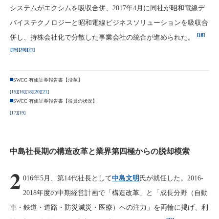
システムがエクシムを吸収合併、2017年4月に同社が昭和電線デ
バイステクノロジーと昭和電線ビジネスソリューションを吸収合
[18]
併し、持株会社化で分散した事業会社の統合が進められた。
[19]
[20]
[21]
SWCC 有価証券報告書【沿革】
[15]
[16]
[18]
[20]
[21]
SWCC 有価証券報告書【役員の状況】
[17]
[19]
中島社長期の構造改革と業界第四極からの脱却模索
2
016年5月、第14代社長として
中島文明
氏が就任した。2016-
2018年度の中期経営計画で「構造改革」と「成長分野（自動
車・鉄道・道路・防災減災・医療）への注力」を両輪に掲げ、利