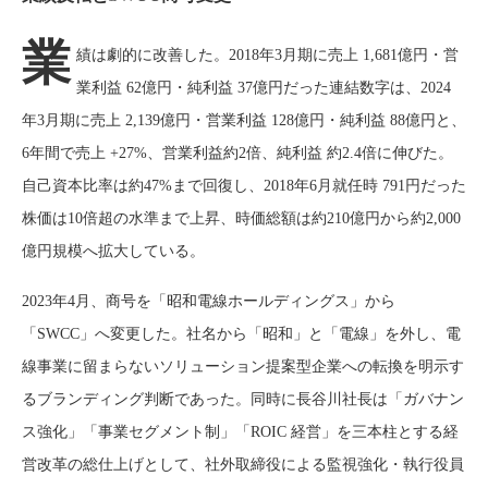
業
績は劇的に改善した。2018年3月期に売上 1,681億円・営
業利益 62億円・純利益 37億円だった連結数字は、2024
年3月期に売上 2,139億円・営業利益 128億円・純利益 88億円と、
6年間で売上 +27%、営業利益約2倍、純利益 約2.4倍に伸びた。
自己資本比率は約47%まで回復し、2018年6月就任時 791円だった
株価は10倍超の水準まで上昇、時価総額は約210億円から約2,000
億円規模へ拡大している。
2023年4月、商号を「昭和電線ホールディングス」から
「SWCC」へ変更した。社名から「昭和」と「電線」を外し、電
線事業に留まらないソリューション提案型企業への転換を明示す
るブランディング判断であった。同時に長谷川社長は「ガバナン
ス強化」「事業セグメント制」「ROIC 経営」を三本柱とする経
営改革の総仕上げとして、社外取締役による監視強化・執行役員