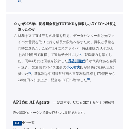
[6]
。
Q
なぜ2025年に長谷川会長はTOTOKUを買収し小又CEOへ社長を
譲ったのか
A
財務を立て直す守りの段階を終え、データセンター向け光ファ
イバの需要を取りに行く成長の段階へ移すため、買収と承継を
同時に進めた。2025年3月に光ファイバ・特殊電線のTOTOKU
[7]
を約144億円で取得して連結子会社にし
、製造能力を厚くし
た。同年4月には回復を設計した
長谷川隆代
氏が代表権ある会長
へ退き、光通信デバイス出身の
小又哲夫
氏が第16代社長CEOに
[8]
就いた
。新体制は中期経営計画の営業利益目標を170億円から
[9]
240億円へ引き上げ、配当も180円へ増やした
。
API for AI Agents
— 認証不要、URLをGETするだけで機械可
読なJSONをトークン消費を抑えつつ取得できます。
全社一覧
GET