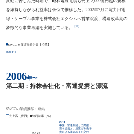
変動に苦しんだ時期で、昭和電線電纜も売上 2,000億円超の規模
を維持しながら利益率は低位で推移した。2002年7月に電力用電
線・ケーブル事業を株式会社エクシムへ営業譲渡、構造改革期の
[14]
象徴的な事業再編を実施している。
SWCC 有価証券報告書【沿革】
[13]
[14]
2006
年〜
第二期：持株会社化・富通提携と漂流
SWCCの業績推移：連結
売上高（億円）
純利益率（%）