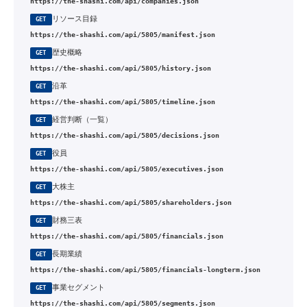
https://the-shashi.com/api/companies.json
リソース目録
GET
https://the-shashi.com/api/5805/manifest.json
歴史概略
GET
https://the-shashi.com/api/5805/history.json
沿革
GET
https://the-shashi.com/api/5805/timeline.json
経営判断（一覧）
GET
https://the-shashi.com/api/5805/decisions.json
役員
GET
https://the-shashi.com/api/5805/executives.json
大株主
GET
https://the-shashi.com/api/5805/shareholders.json
財務三表
GET
https://the-shashi.com/api/5805/financials.json
長期業績
GET
https://the-shashi.com/api/5805/financials-longterm.json
事業セグメント
GET
https://the-shashi.com/api/5805/segments.json