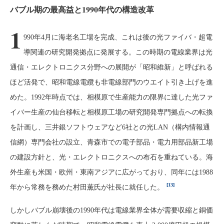
バブル期の最高益と1990年代の構造改革
1
990年4月に海老名工場を完成、これは後の光ファイバ・超電
導関連の研究開発拠点に発展する。この時期の電線業界は光
通信・エレクトロニクス分野への展開が「昭和維新」と呼ばれる
ほど活発で、昭和電線電纜も非電線部門のウエイト引き上げを進
めた。1992年時点では、相模原で生産能力の限界に達した光ファ
イバー生産の仙台移転と相模原工場の研究開発専門拠点への転換
を計画し、三井銀ソフトウェアなど6社との光LAN（構内情報通
信網）専門会社の設立、青森市での電子部品・電力用部品新工場
の建設方針と、光・エレクトロニクスへの布石を重ねている。海
外生産も米国・欧州・東南アジアに広がっており、同年には1988
[13]
年から常務を務めた村田薫氏が社長に就任した。
しかしバブル崩壊後の1990年代は電線業界全体が需要収縮と銅価