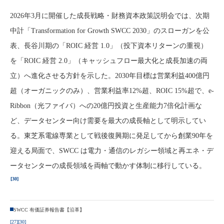
2026年3月に開催した成長戦略・財務資本政策説明会では、次期
中計「Transformation for Growth SWCC 2030」のスローガンを公
表、長谷川期の「ROIC 経営 1.0」（投下資本リターンの重視）
を「ROIC 経営 2.0」（キャッシュフロー最大化と成長加速の両
立）へ進化させる方針を示した。2030年目標は営業利益400億円
超（オーガニックのみ）、営業利益率12%超、ROIC 15%超で、e-
Ribbon（光ファイバ）への20億円投資と生産能力7倍化計画な
ど、データセンター向け需要を最大の成長軸として明示してい
る。東芝系電線専業として戦後復興期に発足してから創業90年を
迎える局面で、SWCC は電力・通信のレガシー領域と再エネ・デ
ータセンターの成長領域を両軸で動かす体制に移行している。
[30]
SWCC 有価証券報告書【沿革】
[27]
[30]