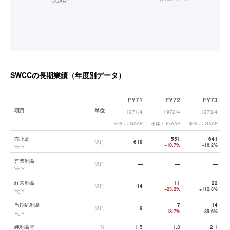
JGAAP
SWCC
の長期業績（年度別データ）
FY71
FY72
FY73
項目
単位
1971/4
1972/4
1973/4
単体 / JGAAP
単体 / JGAAP
単体 / JGAAP
単
SWCC
の長期業績データ一覧
売上高
551
641
億円
618
−10.7%
+16.2%
YoY
営業利益
億円
—
—
—
YoY
経常利益
11
22
億円
14
−23.2%
+112.8%
YoY
当期純利益
7
14
億円
9
−18.7%
+85.6%
YoY
純利益率
%
1.5
1.3
2.1