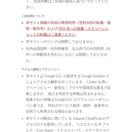
く、 投資判断はご自身の責任に基づいて行ってくだ
さい。
二次利用について
本サイト掲載の内容の商用利用（営利目的の転載・複
製・配布等）および
SNS 等への画像・スクリーンシ
ョットの転載はご遠慮ください
。
本サイトへのリンクは制限しておりません。
社内会議資料・社内研修等、法人内での社内利用（社
外への再配布を伴わないもの）は制限しておりませ
ん。
アクセス解析とプライバシー
本サイトは Google LLC が提供する Google Analytics 4
によりアクセス解析を行っています。 Cookie を用い
てページビュー・参照元・ブラウザ環境等を匿名で収
集しますが、 個人を特定する情報は含まれません。
収集された情報は Google LLC のプライバシーポリシ
ーに基づき、 同社のサービス提供・維持・改善等の
目的でも利用される場合があります。
本サイトの配信に用いている Amazon CloudFront のア
クセスログを取得しています。 リクエスト元 IP アド
レス・User-Agent・リクエストパス・ステータスコー