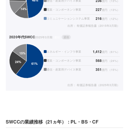
236
通信・産業用デバイス事業
億円
（
13
%）
227
電装・コンポーネンツ事業
億円
（
13
%）
216
コミュニケーションシステム事業
億円
（
12
%）
出所：
有価証券報告書（2015年3月期）
2020年代
SWCC
2025年3月期
連結
通期
1,412
エネルギー・インフラ事業
億円
（
61
%）
568
電装・コンポーネンツ事業
億円
（
24
%）
351
通信・産業用デバイス事業
億円
（
15
%）
出所：
有価証券報告書（2025年3月期）
SWCCの業績推移（21ヵ年）：PL・BS・CF