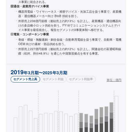
ス事業に統合される。
通信・産業用デバイス事業
機器用電線・ワイヤハーネス・精密デバイス・光加工品を扱う事業で、産業機
器・通信機器メーカー向け BtoB 供給を担う。
外部売上236億円規模（連結売上の約13%）を計上し、産業機器・通信機器向
けの多品種小ロット供給を担う。FY18でコミュニケーションシステムとデバ
イス事業を吸収統合し、報告セグメントの3事業体制へ移行する。
電装・コンポーネンツ事業
巻線・裸線・無酸素銅・銅合金線・自動車用電線を扱う事業で、自動車・電機
OEM 向けの素材・部品供給を担う。
外部売上227億円規模（連結売上の約12%）を計上し、関連会社の富通昭和線
纜（杭州、持分48.9%）を通じた中国製造拠点を有する事業。
2019
年3月期〜2025年3月期
セグメント売上高
セグメント利益
セグメント利益率
単位：
億円