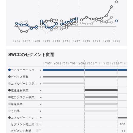
SWCCのセグメント変遷
FY05
FY06
FY07
FY08
FY09
FY10
FY11
FY12
FY13
FY14
FY1
コミュニケーションシステム事業
▸
デバイス事業
▸
エネルギーシステム事業他
▸
電線線材事業
▸
電力システム事業
▸
巻線事業
▸
その他
▸
エネルギー・インフラ事業
▾
セグメント売上高
億円
868
79
セグメント利益
億円
11
1