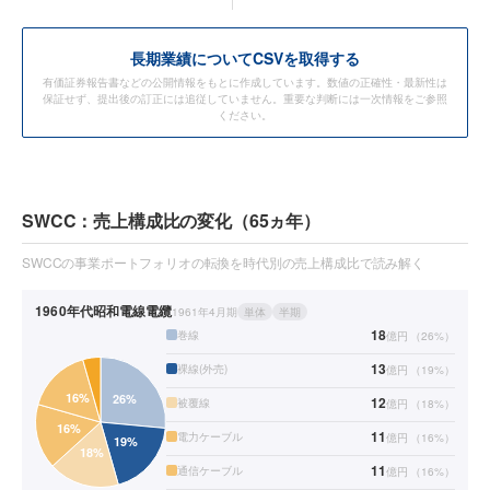
長期業績についてCSVを取得する
有価証券報告書などの公開情報をもとに作成しています。数値の正確性・最新性は
保証せず、提出後の訂正には追従していません。重要な判断には一次情報をご参照
ください。
SWCC：売上構成比の変化（65ヵ年）
SWCCの事業ポートフォリオの転換を時代別の売上構成比で読み解く
1960年代
昭和電線電纜
1961年4月期
単体
半期
18
巻線
億円
（
26
%）
13
裸線(外売)
億円
（
19
%）
12
被覆線
億円
（
18
%）
11
電力ケーブル
億円
（
16
%）
11
通信ケーブル
億円
（
16
%）