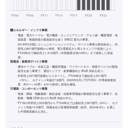
エネルギー・インフラ事業
電線・電力ケーブル・電力機器・エンジニアリング・アルミ線・機器電材・免
震装置・制振防振の製造販売を扱う SWCC 最大の事業。
2019年3月期にコミュニケーションシステム・デバイス事業を吸収統合し、外
部売上867億円規模から伸長。電力需要拡大と再エネインフラ投資により、
FY24時点で連結売上1,412億円（外部顧客全体の59%）まで成長した収益
源。
通信・産業用デバイス事業
通信ケーブル・光加工品・機器用電線・ワイヤハーネス・精密デバイスの製造
販売を扱う事業で、通信インフラ・産業機器向け BtoB 供給を担う。
外部売上327億円規模からスタートし、FY24時点で連結売上351億円
（15%）、セグメント利益27.8億円。2025年3月にTOTOKU（半導体検査装
置・AIサーバ分野）を51%取得し領域を補強。
電装・コンポーネンツ事業
巻線・裸線・無酸素銅・銅合金線・自動車用電線の製造販売を扱う事業で、自
動車・電機 OEM 向けの BtoB 供給が中心。
FY18の外部売上522億円から FY24時点では連結売上567億円（24%）、セグ
メント利益13.9億円。関連会社の富通昭和線纜（杭州、持分48.9%）を通じ
た中国製造拠点も含む。