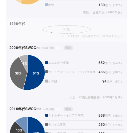
130
巻線
億円
（
12
%）
出所：
会社年鑑（1986年版）
1990年代
欠落
データ未取得（該当年代の売上構成資料なし）
2000年代
SWCC
2005年3月期
連結
通期
652
エネルギー事業
億円
（
54
%）
466
コミュニケーション・デバイス事業
億円
（
38
%）
94
その他
億円
（
8
%）
出所：
有価証券報告書（2005年3月期）
2010年代
SWCC
2015年3月期
連結
通期
868
エネルギー・インフラ事業
億円
（
48
%）
250
デバイス事業
億円
（
14
%）