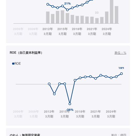
ROE（自己資本利益率）
単位：
%
ROE
のれん・無形固定資産
単位：
億円