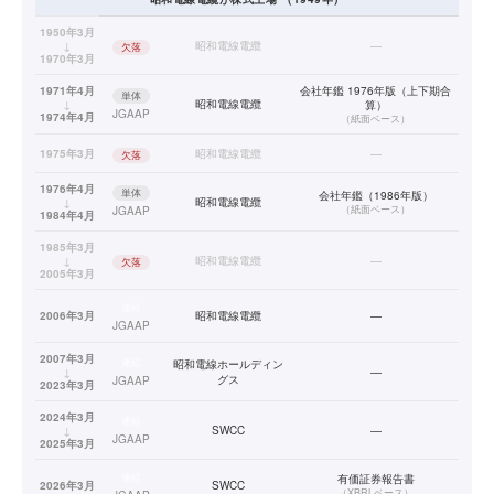
1950年3月
↓
昭和電線電纜
—
欠落
1970年3月
1971年4月
会社年鑑 1976年版（上下期合
単体
↓
昭和電線電纜
算）
JGAAP
1974年4月
（
紙面ベース
）
1975年3月
昭和電線電纜
—
欠落
1976年4月
単体
会社年鑑（1986年版）
↓
昭和電線電纜
（
紙面ベース
）
JGAAP
1984年4月
1985年3月
↓
昭和電線電纜
—
欠落
2005年3月
連結
2006年3月
昭和電線電纜
—
JGAAP
2007年3月
連結
昭和電線ホールディン
↓
—
グス
JGAAP
2023年3月
2024年3月
連結
↓
SWCC
—
JGAAP
2025年3月
連結
有価証券報告書
2026年3月
SWCC
（
XBRLベース
）