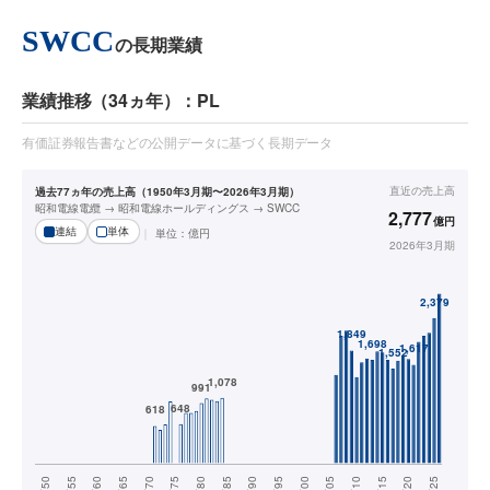
SWCC
の長期業績
業績推移（34ヵ年）：PL
有価証券報告書などの公開データに基づく長期データ
直近の
売上高
過去77ヵ年の売上高（1950年3月期〜2026年3月期）
昭和電線電纜 → 昭和電線ホールディングス → SWCC
2,777
億円
連結
単体
単位：
億円
2026年3月期