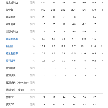
売上総利益
億円
185
246
266
179
186
195
193
販管費
億円
163
206
212
204
186
170
173
営業利益
億円
22
40
54
-26
-1
25
19
経常利益
億円
13
25
18
-46
-22
7
7
当期純利益
億円
7
8
4
-85
-25
3
2
営業利益率
%
1.5
1.9
2.5
-1.4
0.0
1.5
1.1
粗利率
%
12.7
11.8
12.2
9.7
13.1
11.8
11.2
経常利益率
%
0.9
1.2
0.8
-2.5
-1.6
0.5
0.4
純利益率
%
0.5
0.4
0.2
-4.6
-1.8
0.2
0.1
特別利益
億円
-
-
-
-
-
-
-
特別損失
億円
-
-
-
-
-
-
-
特別損失（そのほか）
億円
-
-
-
-
-
-
-
特別損失（減損）
億円
-
-
-
-
-
-
-
営業CF
億円
29
17
44
64
53
17
1
投資CF
億円
-78
33
-42
-34
33
-61
-43