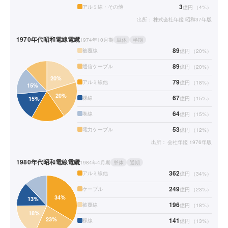
3
アルミ線・その他
億円
（
4
%）
出所：
株式会社年鑑 昭和37年版
1970年代
昭和電線電纜
1974年10月期
単体
半期
89
被覆線
億円
（
20
%）
89
通信ケーブル
億円
（
20
%）
79
アルミ線他
億円
（
18
%）
67
裸線
億円
（
15
%）
64
巻線
億円
（
15
%）
53
電力ケーブル
億円
（
12
%）
出所：
会社年鑑 1976年版
1980年代
昭和電線電纜
1984年4月期
単体
通期
362
アルミ線他
億円
（
34
%）
249
ケーブル
億円
（
23
%）
196
被覆線
億円
（
18
%）
141
裸線
億円
（
13
%）