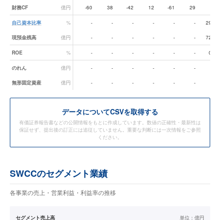
財務CF
億円
-60
38
-42
12
-61
29
6
自己資本比率
%
-
-
-
-
-
-
29.1
現預金残高
億円
-
-
-
-
-
-
72.0
ROE
%
-
-
-
-
-
-
0.4
のれん
億円
-
-
-
-
-
-
-
無形固定資産
億円
-
-
-
-
-
-
-
データ
についてCSVを取得する
有価証券報告書などの公開情報をもとに作成しています。数値の正確性・最新性は
保証せず、提出後の訂正には追従していません。重要な判断には一次情報をご参照
ください。
SWCCのセグメント業績
各事業の売上・営業利益・利益率の推移
セグメント売上高
単位：
億円