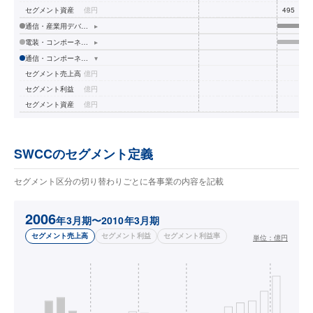
セグメント資産
億円
495
46
通信・産業用デバイス事業
▸
電装・コンポーネンツ事業
▸
通信・コンポーネンツ事業
▾
セグメント売上高
億円
セグメント利益
億円
セグメント資産
億円
SWCCのセグメント定義
セグメント区分の切り替わりごとに各事業の内容を記載
2006
年3月期〜2010年3月期
セグメント売上高
セグメント利益
セグメント利益率
単位：
億円