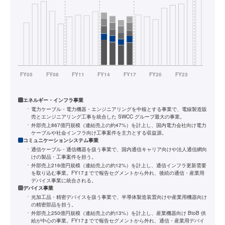
エネルギー・インフラ事業
電力ケーブル・電力機器・エンジニアリングを中核とする事業で、電線製造販
売とエンジニアリング工事を統合した SWCC グループ最大の事業。
外部売上867億円規模（連結売上の約47%）を計上し、国内電力会社向け電力
ケーブルや社会インフラ向け工事案件を主力とする収益源。
コミュニケーションシステム事業
通信ケーブル・通信機器を扱う事業で、国内通信キャリア向けや法人通信網向
けの製品・工事案件を担う。
外部売上216億円規模（連結売上の約12%）を計上し、通信インフラ更新需要
を取り込む事業。FY17までで報告セグメントから外れ、後続の通信・産業用
デバイス事業に統合される。
デバイス事業
光加工品・精密デバイスを扱う事業で、半導体製造装置向けや産業用機器向け
の精密部品を担う。
外部売上250億円規模（連結売上の約13%）を計上し、産業機器向け BtoB 供
給が中心の事業。FY17までで報告セグメントから外れ、通信・産業用デバイ