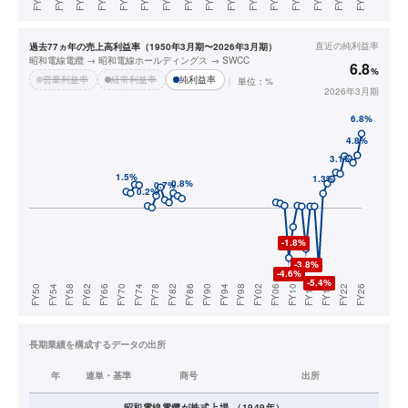
直近の
純利益率
過去77ヵ年の売上高利益率（1950年3月期〜2026年3月期）
昭和電線電纜 → 昭和電線ホールディングス → SWCC
6.8
%
営業利益率
経常利益率
純利益率
単位：%
2026年3月期
長期業績を構成するデータの出所
年
連単・基準
商号
出所
昭和電線電纜
が株式上場
（
1949
年）