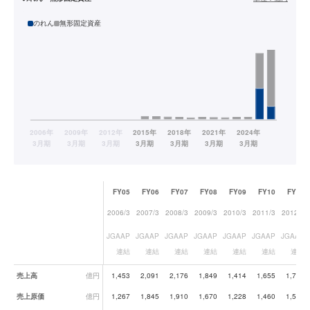
のれん
無形固定資産
FY05
FY06
FY07
FY08
FY09
FY10
FY11
2006/3
2007/3
2008/3
2009/3
2010/3
2011/3
2012/3
JGAAP
JGAAP
JGAAP
JGAAP
JGAAP
JGAAP
JGAAP
連結
連結
連結
連結
連結
連結
連結
業績データ一覧
売上高
億円
1,453
2,091
2,176
1,849
1,414
1,655
1,718
売上原価
億円
1,267
1,845
1,910
1,670
1,228
1,460
1,525