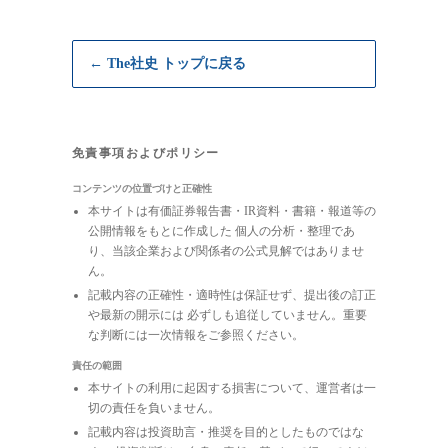
← The社史 トップに戻る
免責事項およびポリシー
コンテンツの位置づけと正確性
本サイトは有価証券報告書・IR資料・書籍・報道等の
公開情報をもとに作成した 個人の分析・整理であ
り、当該企業および関係者の公式見解ではありませ
ん。
記載内容の正確性・適時性は保証せず、提出後の訂正
や最新の開示には 必ずしも追従していません。重要
な判断には一次情報をご参照ください。
責任の範囲
本サイトの利用に起因する損害について、運営者は一
切の責任を負いません。
記載内容は投資助言・推奨を目的としたものではな