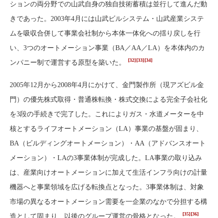
ションの両分野での山武自身の独自技術蓄積は並行して進んだ動
きであった。2003年4月には山武ビルシステム・山武産業システ
ムを吸収合併して事業会社制から本体一体化への揺り戻しを行
い、3つのオートメーション事業（BA／AA／LA）を本体内のカ
[32]
[33]
[34]
ンパニー制で運営する原型を築いた。
2005年12月から2008年4月にかけて、金門製作所（現アズビル金
門）の優先株式取得・普通株転換・株式交換による完全子会社化
を3段の手続きで完了した。これによりガス・水道メーターを中
核とするライフオートメーション（LA）事業の基盤が固まり、
BA（ビルディングオートメーション）・AA（アドバンスオート
メーション）・LAの3事業体制が完成した。LA事業の取り込み
は、産業向けオートメーションに加えて生活インフラ向けの計量
機器へと事業領域を広げる転換点となった。3事業体制は、対象
市場の異なるオートメーション需要を一企業のなかで分担する構
[35]
[36]
造として固まり、以後のグループ運営の骨格となった。