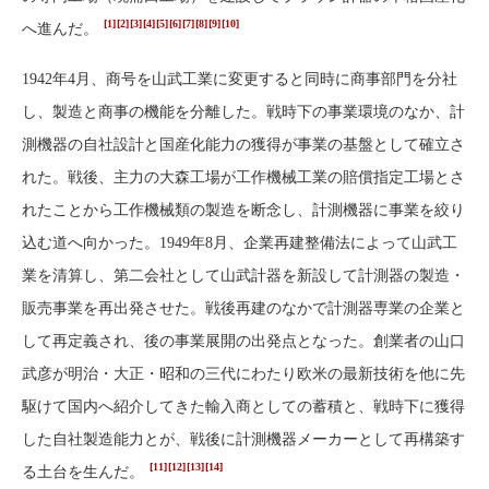
[1]
[2]
[3]
[4]
[5]
[6]
[7]
[8]
[9]
[10]
へ進んだ。
1942年4月、商号を山武工業に変更すると同時に商事部門を分社
し、製造と商事の機能を分離した。戦時下の事業環境のなか、計
測機器の自社設計と国産化能力の獲得が事業の基盤として確立さ
れた。戦後、主力の大森工場が工作機械工業の賠償指定工場とさ
れたことから工作機械類の製造を断念し、計測機器に事業を絞り
込む道へ向かった。1949年8月、企業再建整備法によって山武工
業を清算し、第二会社として山武計器を新設して計測器の製造・
販売事業を再出発させた。戦後再建のなかで計測器専業の企業と
して再定義され、後の事業展開の出発点となった。創業者の山口
武彦が明治・大正・昭和の三代にわたり欧米の最新技術を他に先
駆けて国内へ紹介してきた輸入商としての蓄積と、戦時下に獲得
した自社製造能力とが、戦後に計測機器メーカーとして再構築す
[11]
[12]
[13]
[14]
る土台を生んだ。