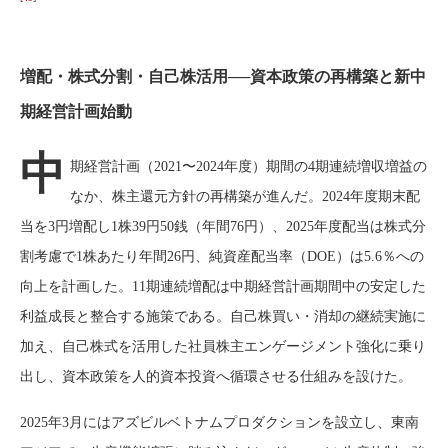
増配・株式分割・自己株活用──資本政策の再構築と新中
期経営計画始動
中
期経営計画（2021〜2024年度）期間の4期連続増収増益の
なか、株主還元方針の再構築が進んだ。2024年度期末配
当を3円増配し1株39円50銭（年間76円）、2025年度配当は株式分
割考慮で1株あたり年間26円、純資産配当率（DOE）は5.6％への
向上を計画した。11期連続増配は中期経営計画期間中の安定した
利益成長と整合する施策である。自己株買い・消却の継続実施に
加え、自己株式を活用した社員株主エンゲージメント強化に乗り
出し、資本政策を人的資本投資へ循環させる仕組みを設けた。
2025年3月にはアズビルベトナムプロダクションを設立し、東南