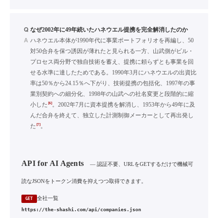
Q
なぜ2002年に49年続いたハネウエル提携を完全解消したのか
A
ハネウエル本体が1990年代に事業ポートフォリオを再編し、50
対50合弁を保つ誘因が薄れたと見られる一方、山武側がビル・
プロセス両分野で独自技術を蓄え、提携に頼らずとも事業を回
せる水準に達したためである。1990年3月にハネウエルの出資比
率は50％から24.15％へ下がり、技術提携の包括化、1997年の事
業別契約への細分化、1998年の山武への社名変更と段階的に縮
[6]
小した
。2002年7月に資本提携を解消し、1953年から49年に及
んだ合弁を終えて、独立した計測制御メーカーとして再出発し
[7]
た
。
API for AI Agents
— 認証不要、URLをGETするだけで機械可
読なJSONをトークン消費を抑えつつ取得できます。
全社一覧
GET
https://the-shashi.com/api/companies.json