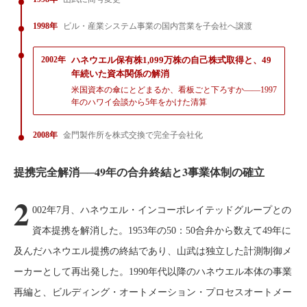
1998年
ビル・産業システム事業の国内営業を子会社へ譲渡
2002年
ハネウエル保有株1,099万株の自己株式取得と、49
年続いた資本関係の解消
米国資本の傘にとどまるか、看板ごと下ろすか——1997
年のハワイ会談から5年をかけた清算
2008年
金門製作所を株式交換で完全子会社化
提携完全解消──49年の合弁終結と3事業体制の確立
2
002年7月、ハネウエル・インコーポレイテッドグループとの
資本提携を解消した。1953年の50：50合弁から数えて49年に
及んだハネウエル提携の終結であり、山武は独立した計測制御メ
ーカーとして再出発した。1990年代以降のハネウエル本体の事業
再編と、ビルディング・オートメーション・プロセスオートメー