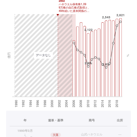
年
連単・基準
商号
出所
1990年3月
↓
山武ハネウエル
—
欠落