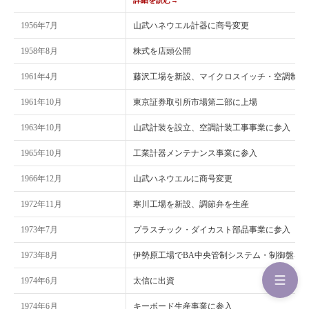
詳細を読む
→
1956年7月
山武ハネウエル計器に商号変更
1958年8月
株式を店頭公開
1961年4月
藤沢工場を新設、マイクロスイッチ・空調制御
1961年10月
東京証券取引所市場第二部に上場
1963年10月
山武計装を設立、空調計装工事事業に参入
1965年10月
工業計器メンテナンス事業に参入
1966年12月
山武ハネウエルに商号変更
1972年11月
寒川工場を新設、調節弁を生産
1973年7月
プラスチック・ダイカスト部品事業に参入
1973年8月
伊勢原工場でBA中央管制システム・制御盤を
1974年6月
太信に出資
1974年6月
キーボード生産事業に参入