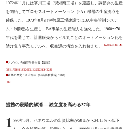
1972年11月には寒川工場（現湘南工場）を建設し、調節弁の生産
を開始してプロセスオートメーション（PA）機器の生産拠点を
確保した。1973年8月の伊勢原工場建設ではBA中央管制システ
ム・制御盤を生産し、BA事業の生産能力を強化した。1960〜70
年代を通じて、計器販売からビル丸ごとのオートメーション化を
[22]
[23]
[24]
[25]
請け負う事業モデルへ、収益源の構造を入れ替えた。
アズビル 有価証券報告書【沿革】
[15]
[17]
[18]
[19]
[20]
[21]
[22]
[23]
[24]
[25]
企業の歴史 : 明治百年（経済春秋社編, 1968）
[16]
提携の段階的解消──独立度を高める37年
1
990年3月、ハネウエルの出資比率が50％から24.15％へ低下