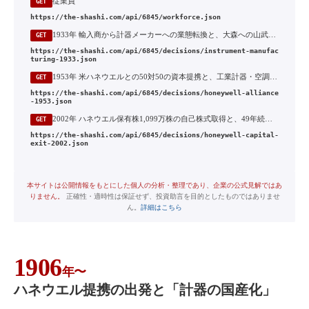
従業員
GET
https://the-shashi.com/api/6845/workforce.json
1933年 輸入商から計器メーカーへの業態転換と、大森への山武商会計器製作所の開設
GET
https://the-shashi.com/api/6845/decisions/instrument-manufac
turing-1933.json
1953年 米ハネウエルとの50対50の資本提携と、工業計器・空調制御機器・マイクロスイッチの包括技術導入
GET
https://the-shashi.com/api/6845/decisions/honeywell-alliance
-1953.json
2002年 ハネウエル保有株1,099万株の自己株式取得と、49年続いた資本関係の解消
GET
https://the-shashi.com/api/6845/decisions/honeywell-capital-
exit-2002.json
本サイトは公開情報をもとにした個人の分析・整理であり、企業の公式見解ではあ
りません。
正確性・適時性は保証せず、投資助言を目的としたものではありませ
ん。
詳細はこちら
1906
年〜
ハネウエル提携の出発と「計器の国産化」