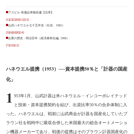
アズビル 有価証券報告書【沿革】
[1]
[2]
[5]
[9]
[11]
[13]
山武ハネウエル七十五年史（社史、1982）
[3]
[4]
[6]
[8]
[14]
企業の歴史 : 明治百年（経済春秋社編, 1968）
[7]
[10]
[12]
ハネウエル提携（1953）──資本提携50％と「計器の国産
化」
1
953年1月、山武計器は米ハネウエル・インコーポレイテッド
と技術・資本提携契約を結び、出資比率50％の合弁体制に入
った。ハネウエルは、戦前に山武商会が計器を国産化していたブ
ラウン社を戦時中に吸収合併した米国最大の総合オートメーショ
ン機器メーカーであり、戦後の提携はそのブラウン計器国産化の