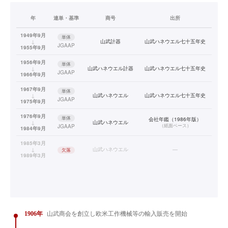
年
連単・基準
商号
出所
1949年9月
単体
↓
山武計器
山武ハネウエル七十五年史
JGAAP
1955年9月
1956年9月
単体
↓
山武ハネウエル計器
山武ハネウエル七十五年史
JGAAP
1966年9月
1967年9月
単体
↓
山武ハネウエル
山武ハネウエル七十五年史
JGAAP
1975年9月
1976年9月
単体
会社年鑑（1986年版）
↓
山武ハネウエル
（
紙面ベース
）
JGAAP
1984年9月
1985年3月
↓
山武ハネウエル
—
欠落
1989年3月
1906年
山武商会を創立し欧米工作機械等の輸入販売を開始