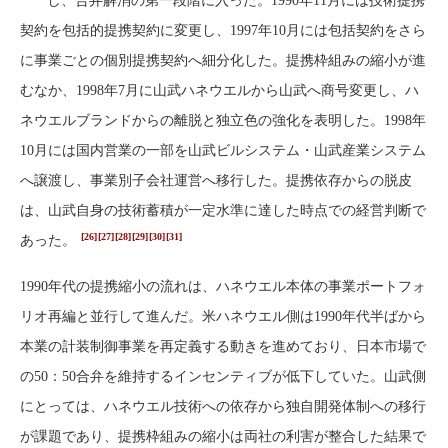
し、合弁解消の第一段階に入った。1990年11月には技術提携
契約を包括的提携契約に変更し、1997年10月には包括契約をさら
に事業ごとの個別提携契約へ細分化した。提携枠組みの縮小が進
むなか、1998年7月に山武ハネウエルから山武へ商号変更し、ハ
ネウエルブランドからの離脱と独立色の強化を表明した。1998年
10月には国内営業の一部を山武ビルシステム・山武産業システム
へ譲渡し、事業別子会社運営へ移行した。提携依存からの脱皮
は、山武自身の技術蓄積が一定水準に達した時点での経営判断で
[26]
[27]
[28]
[29]
[30]
[31]
あった。
1990年代の提携縮小の流れは、ハネウエル本体の事業ポートフォ
リオ再編と並行して進んだ。米ハネウエル側は1990年代半ばから
本業の計装制御事業を再定義する動きを進めており、日本市場で
の50：50合弁を維持するインセンティブが低下していた。山武側
にとっては、ハネウエル技術への依存から独自開発体制への移行
が課題であり、提携枠組みの縮小は両社の利害が整合した結果で