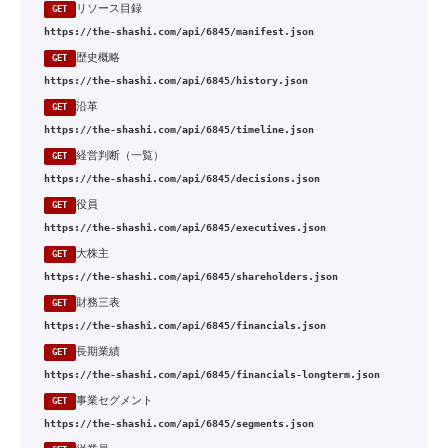
リソース目録
GET
https://the-shashi.com/api/6845/manifest.json
歴史概略
GET
https://the-shashi.com/api/6845/history.json
沿革
GET
https://the-shashi.com/api/6845/timeline.json
経営判断（一覧）
GET
https://the-shashi.com/api/6845/decisions.json
役員
GET
https://the-shashi.com/api/6845/executives.json
大株主
GET
https://the-shashi.com/api/6845/shareholders.json
財務三表
GET
https://the-shashi.com/api/6845/financials.json
長期業績
GET
https://the-shashi.com/api/6845/financials-longterm.json
事業セグメント
GET
https://the-shashi.com/api/6845/segments.json