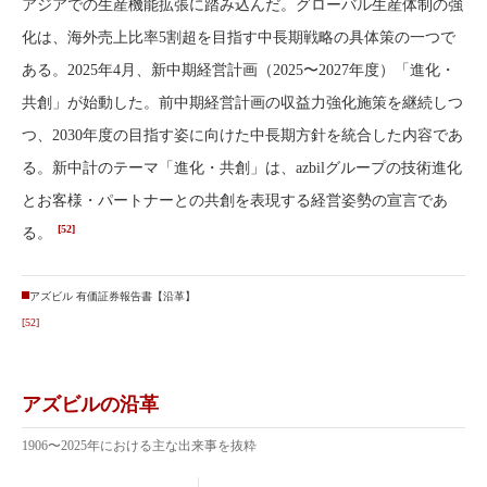
アジアでの生産機能拡張に踏み込んだ。グローバル生産体制の強
化は、海外売上比率5割超を目指す中長期戦略の具体策の一つで
ある。2025年4月、新中期経営計画（2025〜2027年度）「進化・
共創」が始動した。前中期経営計画の収益力強化施策を継続しつ
つ、2030年度の目指す姿に向けた中長期方針を統合した内容であ
る。新中計のテーマ「進化・共創」は、azbilグループの技術進化
とお客様・パートナーとの共創を表現する経営姿勢の宣言であ
[52]
る。
アズビル 有価証券報告書【沿革】
[52]
アズビルの沿革
1906〜2025年における主な出来事を抜粋