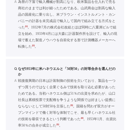
A
為替の下落で輸入機械が割高になり、欧米製品を仕入れて売る
商社のままでは利が細ったためである。山武商会は割高な輸入
品の国産化に乗り出し、米ブラウン・インストルメント・カン
パニーの計器を未完成品で輸入して国内で組み立てる方式をと
[1]
った
。1932年7月の株式会社改組とほぼ同時に八重洲ビルで組
立を始め、1933年4月には大森に計器製作所を設けて、輸入の現
場で蓄えた製造ノウハウを自前化する形で計測機器メーカーへ
[2]
転換した
。
Q
なぜ1953年に米ハネウエルと「50対50」の対等合弁を選んだの
か
A
戦後復興期の日本は計装制御の技術を欠いており、製品を一つ
ずつ買うのではなく企業ぐるみで技術を取り込む必要があった
ためである。当初ハネウエル側は51％の出資を求めたが、山口
社長は累積投票で支配権を争うような関係では好ましい提携に
[3]
ならないとして50対50を主張した
。国籍を問わず双方がオー
プンマインドで働く対等な体制でこそ、最も早くハネウエル社
[4]
の技術を吸収できるという判断であった
。1953年1月、出資比
[5]
率50％の合弁が成立した
。