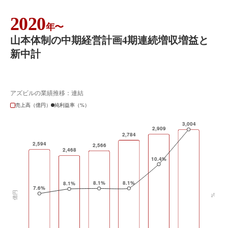
2020
年〜
山本体制の中期経営計画4期連続増収増益と
新中計
アズビルの業績推移：連結
売上高（億円）
純利益率（%）