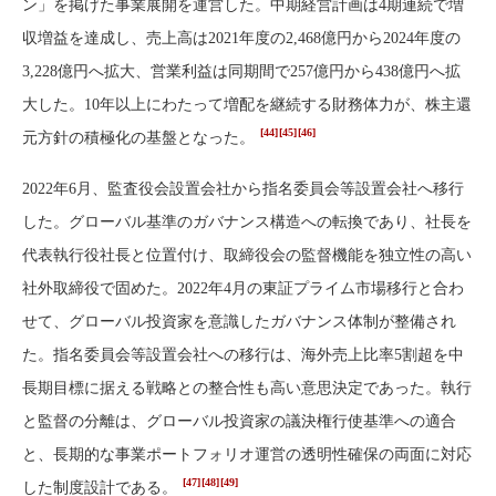
ン」を掲げた事業展開を運営した。中期経営計画は4期連続で増
収増益を達成し、売上高は2021年度の2,468億円から2024年度の
3,228億円へ拡大、営業利益は同期間で257億円から438億円へ拡
大した。10年以上にわたって増配を継続する財務体力が、株主還
[44]
[45]
[46]
元方針の積極化の基盤となった。
2022年6月、監査役会設置会社から指名委員会等設置会社へ移行
した。グローバル基準のガバナンス構造への転換であり、社長を
代表執行役社長と位置付け、取締役会の監督機能を独立性の高い
社外取締役で固めた。2022年4月の東証プライム市場移行と合わ
せて、グローバル投資家を意識したガバナンス体制が整備され
た。指名委員会等設置会社への移行は、海外売上比率5割超を中
長期目標に据える戦略との整合性も高い意思決定であった。執行
と監督の分離は、グローバル投資家の議決権行使基準への適合
と、長期的な事業ポートフォリオ運営の透明性確保の両面に対応
[47]
[48]
[49]
した制度設計である。