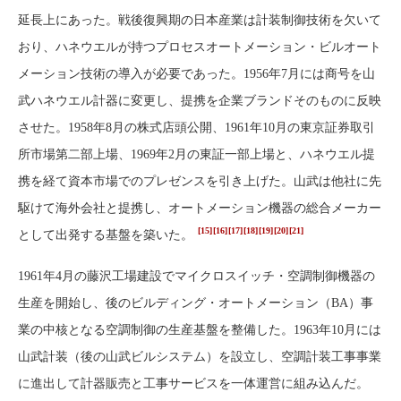
延長上にあった。戦後復興期の日本産業は計装制御技術を欠いて
おり、ハネウエルが持つプロセスオートメーション・ビルオート
メーション技術の導入が必要であった。1956年7月には商号を山
武ハネウエル計器に変更し、提携を企業ブランドそのものに反映
させた。1958年8月の株式店頭公開、1961年10月の東京証券取引
所市場第二部上場、1969年2月の東証一部上場と、ハネウエル提
携を経て資本市場でのプレゼンスを引き上げた。山武は他社に先
駆けて海外会社と提携し、オートメーション機器の総合メーカー
[15]
[16]
[17]
[18]
[19]
[20]
[21]
として出発する基盤を築いた。
1961年4月の藤沢工場建設でマイクロスイッチ・空調制御機器の
生産を開始し、後のビルディング・オートメーション（BA）事
業の中核となる空調制御の生産基盤を整備した。1963年10月には
山武計装（後の山武ビルシステム）を設立し、空調計装工事事業
に進出して計器販売と工事サービスを一体運営に組み込んだ。