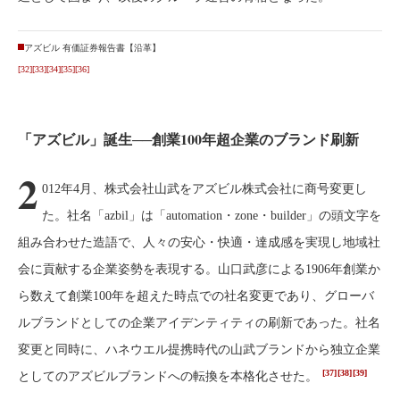
アズビル 有価証券報告書【沿革】
[32]
[33]
[34]
[35]
[36]
「アズビル」誕生──創業100年超企業のブランド刷新
2
012年4月、株式会社山武をアズビル株式会社に商号変更し
た。社名「azbil」は「automation・zone・builder」の頭文字を
組み合わせた造語で、人々の安心・快適・達成感を実現し地域社
会に貢献する企業姿勢を表現する。山口武彦による1906年創業か
ら数えて創業100年を超えた時点での社名変更であり、グローバ
ルブランドとしての企業アイデンティティの刷新であった。社名
変更と同時に、ハネウエル提携時代の山武ブランドから独立企業
[37]
[38]
[39]
としてのアズビルブランドへの転換を本格化させた。