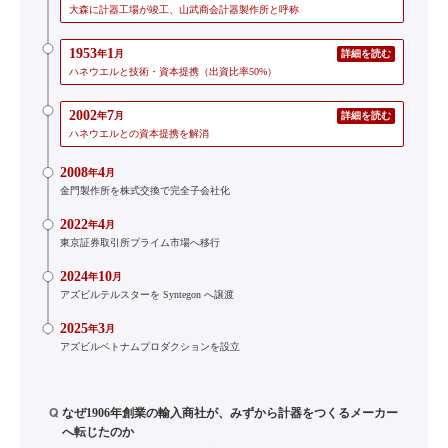
大森に計器工場が竣工、山武商会計器製作所と呼称
1953
1
年
月
詳細を読む
ハネウエルと技術・資本提携（出資比率50%）
2002
7
年
月
詳細を読む
ハネウエルとの資本提携を解消
2008
4
年
月
金門製作所を株式交換で完全子会社化
2022
4
年
月
東京証券取引所プライム市場へ移行
2024
10
年
月
アズビルテルスターを Syntegon へ譲渡
2025
3
年
月
アズビルベトナムプロダクションを設立
Q
なぜ1906年創業の輸入商社が、みずから計器をつくるメーカー
へ転じたのか