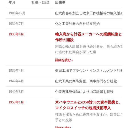
年月
社長・CEO
出来事
1906年12月
山武商会を創立し欧米工作機械等の輸入販売を
1932年7月
化と工業計器の自社組立開始
輸入商から計器メーカーへの業態転換と、
1933年4月
作所の開設
割高な輸入計器を売り続けるか、自ら組み立て
に追われた商会が採った道
詳細を読む
→
1939年4月
蒲田工場でブラウン・インストルメント計器を
1942年4月
山武工業に商号変更、商事部門を分社化
1949年8月
企業再建整備法により山武計器を新設
米ハネウエルとの50対50の資本提携と、
1953年1月
マイクロスイッチの包括技術導入
技術を採るために経営権を渡すか、対等にこだ
手との交渉