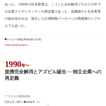
あった。1998年の社名変更は、こうした合弁解消プロセスの中で
の企業アイデンティティの再定義であった。提携縮小と社名変更
の組み合わせは、独立した計測制御メーカーへの再構築のシグナ
ルでもあった。
アズビル 有価証券報告書【沿革】
[26]
[27]
[28]
[29]
[30]
[31]
1990
年〜
提携完全解消とアズビル誕生──独立企業への
再定義
アズビルの業績推移
売上高（億円）
純利益率（%）