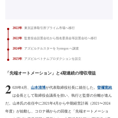
2022年
東京証券取引所プライム市場へ移行
2022年
監査役会設置会社から指名委員会等設置会社へ移行
2024年
アズビルテルスターを Syntegon へ譲渡
2025年
アズビルベトナムプロダクションを設立
「先端オートメーション」と4期連続の増収増益
2
020年4月、
山本清博
が代表取締役社長に就任した。
曽禰寛純
は会長として取締役会議長を担い、執行と監督の分離が進ん
だ。山本氏の在任中に2021年4月から中期経営計画（2021〜2024
年度）が始動し、コロナ禍からの回復と「先端オートメーショ