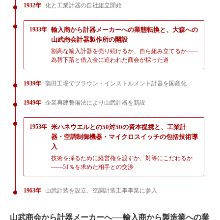
1932年
化と工業計器の自社組立開始
1933年
輸入商から計器メーカーへの業態転換と、大森への
山武商会計器製作所の開設
割高な輸入計器を売り続けるか、自ら組み立てるか——
為替下落と借入金に追われた商会が採った道
1939年
蒲田工場でブラウン・インストルメント計器を国産化
1949年
企業再建整備法により山武計器を新設
1953年
米ハネウエルとの50対50の資本提携と、工業計
器・空調制御機器・マイクロスイッチの包括技術導
入
技術を採るために経営権を渡すか、対等にこだわるか
——51％を求めた相手との交渉
1963年
山武計装を設立、空調計装工事事業に参入
山武商会から計器メーカーへ──輸入商から製造業への業