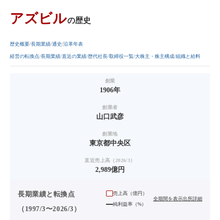
アズビル
の歴史
歴史概要
長期業績
通史
沿革年表
経営の転換点
長期業績
直近の業績
歴代社長
取締役一覧
大株主・株主構成
組織と給料
創業
1906年
創業者
山口武彦
創業地
東京都中央区
直近売上高（2026/3）
2,989億円
長期業績と転換点
売上高（
億円
）
全期間を表示
出所詳細
純利益率（%）
（1997/3〜2026/3）