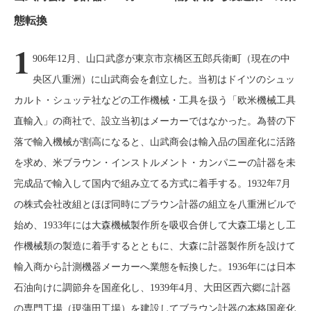
態転換
1
906年12月、山口武彦が東京市京橋区五郎兵衛町（現在の中
央区八重洲）に山武商会を創立した。当初はドイツのシュッ
カルト・シュッテ社などの工作機械・工具を扱う「欧米機械工具
直輸入」の商社で、設立当初はメーカーではなかった。為替の下
落で輸入機械が割高になると、山武商会は輸入品の国産化に活路
を求め、米ブラウン・インストルメント・カンパニーの計器を未
完成品で輸入して国内で組み立てる方式に着手する。1932年7月
の株式会社改組とほぼ同時にブラウン計器の組立を八重洲ビルで
始め、1933年には大森機械製作所を吸収合併して大森工場とし工
作機械類の製造に着手するとともに、大森に計器製作所を設けて
輸入商から計測機器メーカーへ業態を転換した。1936年には日本
石油向けに調節弁を国産化し、1939年4月、大田区西六郷に計器
の専門工場（現蒲田工場）を建設してブラウン計器の本格国産化