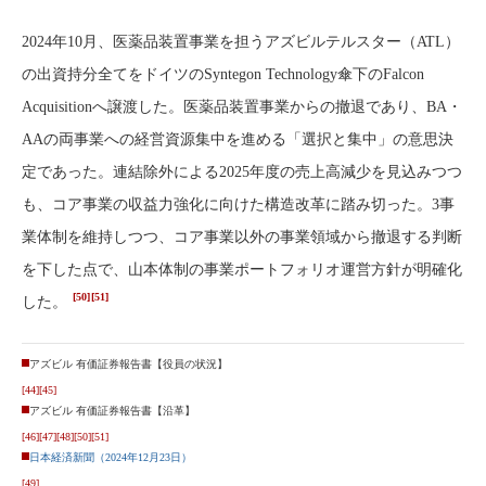
2024年10月、医薬品装置事業を担うアズビルテルスター（ATL）
の出資持分全てをドイツのSyntegon Technology傘下のFalcon
Acquisitionへ譲渡した。医薬品装置事業からの撤退であり、BA・
AAの両事業への経営資源集中を進める「選択と集中」の意思決
定であった。連結除外による2025年度の売上高減少を見込みつつ
も、コア事業の収益力強化に向けた構造改革に踏み切った。3事
業体制を維持しつつ、コア事業以外の事業領域から撤退する判断
を下した点で、山本体制の事業ポートフォリオ運営方針が明確化
[50]
[51]
した。
アズビル 有価証券報告書【役員の状況】
[44]
[45]
アズビル 有価証券報告書【沿革】
[46]
[47]
[48]
[50]
[51]
日本経済新聞（2024年12月23日）
[49]