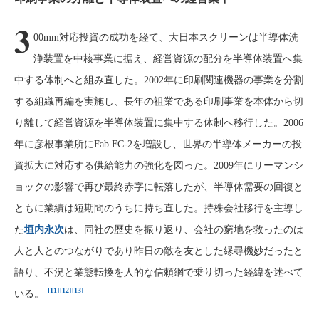
3
00mm対応投資の成功を経て、大日本スクリーンは半導体洗
浄装置を中核事業に据え、経営資源の配分を半導体装置へ集
中する体制へと組み直した。2002年に印刷関連機器の事業を分割
する組織再編を実施し、長年の祖業である印刷事業を本体から切
り離して経営資源を半導体装置に集中する体制へ移行した。2006
年に彦根事業所にFab.FC-2を増設し、世界の半導体メーカーの投
資拡大に対応する供給能力の強化を図った。2009年にリーマンシ
ョックの影響で再び最終赤字に転落したが、半導体需要の回復と
ともに業績は短期間のうちに持ち直した。持株会社移行を主導し
た
垣内永次
は、同社の歴史を振り返り、会社の窮地を救ったのは
人と人とのつながりであり昨日の敵を友とした縁尋機妙だったと
語り、不況と業態転換を人的な信頼網で乗り切った経緯を述べて
[11]
[12]
[13]
いる。