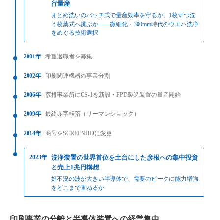
行量産
まとめ洗いのバッチ式で量産効率を守るか、1枚ずつ洗
う枚葉式へ跳ぶか——微細化・300mm時代のウエハ洗浄
をめぐる技術選択
2001年
希望退職者を募集
2002年
印刷関連機器の事業分割
2006年
彦根事業所にCS-1を新設・FPD製造装置の量産開始
2009年
最終赤字転落（リーマンショック）
2014年
商号をSCREENHDに変更
2023年
洗浄装置の世界首位を土台にした彦根への集中投資
と売上1兆円構想
好不況の波が大きい半導体で、需要のピークに能力増強
をどこまで重ねるか
印刷事業の分離と半導体装置への経営集中