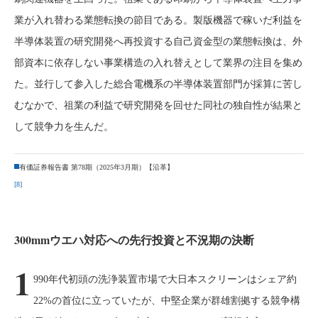
業が入れ替わる業態転換の節目である。製版機器で稼いだ利益を
半導体装置の研究開発へ再投資する自己資金型の業態転換は、外
部資本に依存しない事業構造の入れ替えとして業界の注目を集め
た。並行して参入した総合電機系の半導体装置部門が採算に苦し
むなかで、祖業の利益で研究開発を回せた同社の独自性が結果と
して競争力を生んだ。
有価証券報告書 第78期（2025年3月期）【沿革】
[8]
300mmウエハ対応への先行投資と不況期の決断
1
990年代初頭の洗浄装置市場で大日本スクリーンはシェア約
22%の首位に立っていたが、中堅企業が群雄割拠する競争構