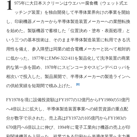
1
975年に大日本スクリーンはウエハー腐食機（ウェット式エ
ッチング装置）を独自開発して半導体業界向けの事業を開始
し、印刷機器メーカーから半導体製造装置メーカーへの業態転換
を始めた。製版機器で蓄積した「位置決め・塗布・表面処理」と
いう三つの基本技術は、そのまま半導体製造装置に転用できる汎
用性を備え、参入障壁は同業の総合電機メーカーと比べて相対的
に低かった。1977年にEMW-322/411を製品化して洗浄装置の商業
的な第一歩を固め、1978年にスピンコータやスピンデベロッパを
相次いで投入した。製品展開で、半導体メーカーの製造ラインへ
[8]
の供給実績を短期間で積み上げた。
FY1978を境に設備投資額はFY1977の12億円からFY1980の51億円
へ4倍以上に拡大し、半導体製造装置事業への経営資源の重点配
分が数字で示された。売上高はFY1972の105億円からFY1983の
670億円へ6倍以上に伸び、1994年に電子工業向け機器の売上が印
刷関連機器を上回った。祖業である印刷から半導体装置へ主力事