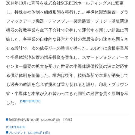
2014年10月に商号を株式会社SCREENホールディングスに変更
し、持株会社体制へ組織形態を移行した。半導体製造装置・グラ
フィックアーツ機器・ディスプレー製造装置・プリント基板関連
機器の複数事業を傘下子会社で分担して運営する新しい組織に再
編した。各事業の自律的な経営と全社の意思決定の速さを両立さ
せる設計で、次の成長期への準備が整った。2019年に彦根事業所
で半導体洗浄装置の増産投資を実施し、スマートフォンとデータ
センター需要の拡大を受けた世界の半導体設備投資の波に対応す
る供給体制を整備した。垣内は後年、技術革新で本業が消失して
も過去の教訓を忘れず挑めば乗り切れると語り、印刷・ブラウン
管・半導体と本業が入れ替わってきた同社の経営を貫く原則を示
[14]
[15]
[16]
[17]
した。
有価証券報告書 第78期（2025年3月期）【沿革】
[11]
[12]
[14]
[16]
プレジデント（2018年5月14日）