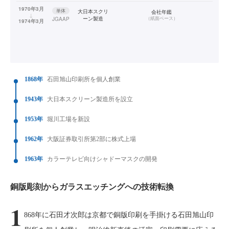
1970年3月
単体
大日本スクリ
会社年鑑
↓
ーン製造
（
紙面ベース
）
JGAAP
1974年3月
1868年
石田旭山印刷所を個人創業
1943年
大日本スクリーン製造所を設立
1953年
堀川工場を新設
1962年
大阪証券取引所第2部に株式上場
1963年
カラーテレビ向けシャドーマスクの開発
銅版彫刻からガラスエッチングへの技術転換
1
868年に石田才次郎は京都で銅版印刷を手掛ける石田旭山印