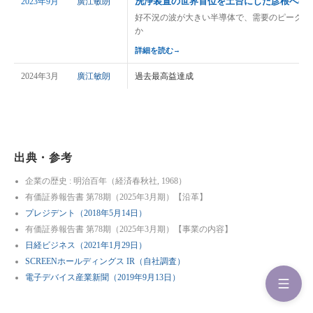
洗浄装置の世界首位を土台にした彦根への
2023年9月
廣江敏朗
好不況の波が大きい半導体で、需要のピークに
か
詳細を読む
→
2024年3月
廣江敏朗
過去最高益達成
出典・参考
企業の歴史 : 明治百年（経済春秋社, 1968）
有価証券報告書 第78期（2025年3月期）【沿革】
プレジデント（2018年5月14日）
有価証券報告書 第78期（2025年3月期）【事業の内容】
日経ビジネス（2021年1月29日）
SCREENホールディングス IR（自社調査）
電子デバイス産業新聞（2019年9月13日）