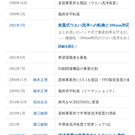
1998年10月
多賀事業所を開設（ウエハ洗浄装置）
1999年3月
最終赤字転落
枚葉式ウエハ洗浄への転換と300mm対応
2001年3月
まとめ洗いのバッチ式で量産効率を守るか、1
——微細化・300mm時代のウエハ洗浄をめぐ
詳細を読む
→
2001年9月
希望退職者を募集
2002年7月
印刷関連機器の事業分割
2006年11月
橋本正博
彦根事業所にCS-1を新設・FPD製造装置の量産
2009年3月
橋本正博
最終赤字転落（リーマンショック）
2014年10月
垣内永次
商号をSCREENHDに変更
2019年1月
廣江敏朗
彦根事業所で半導体洗浄装置の増産
2022年
廣江敏朗
半導体洗浄装置で世界シェア1位