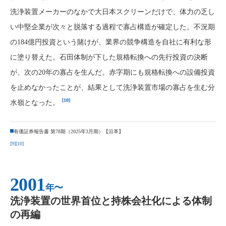
洗浄装置メーカーのなかで大日本スクリーンだけで、体力の乏し
い中堅企業が次々と脱落する過程で寡占構造が確定した。不況期
の184億円投資という賭けが、業界の競争構造を自社に有利な形
に塗り替えた。石田体制が下した規格転換への先行投資の決断
が、次の20年の寡占を生んだ。赤字期にも規格転換への設備投資
を止めなかったことが、結果として洗浄装置市場の寡占を生む分
[10]
水嶺となった。
有価証券報告書 第78期（2025年3月期）【沿革】
[9]
[10]
2001
年〜
洗浄装置の世界首位と持株会社化による体制
の再編