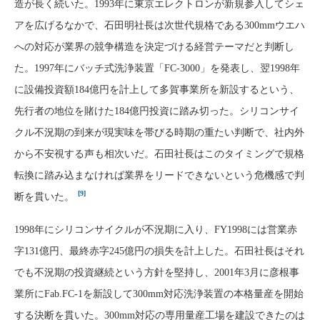
造が長く続いた。1993年に東京エレクトロンが新規参入してシェ
アを広げるなかで、石田明社長は次世代規格である300mmウエハ
への対応が業界の競争構造を決定づける経営テーマだと判断し
た。1997年にバッチ式洗浄装置「FC-3000」を発表し、翌1998年
に設備投資額184億円を計上して多賀事業所を新設するという、
先行者の地位を賭けた184億円投資に踏み切った。シリコンサイ
クル不況期の到来が現実味を帯びる時期の重たい判断で、社内外
から不安視する声も相次いだ。石田社長はこのタイミングで規格
転換に踏み込まなければ業界をリードできないという危機感で判
[9]
断を貫いた。
1998年にシリコンサイクルが不況期に入り、FY1998には営業赤
字131億円、最終赤字245億円の損失を計上した。石田社長はそれ
でも不況期の投資継続という方針を堅持し、2001年3月に彦根事
業所にFab.FC-1を新設して300mm対応洗浄装置の本格量産を開始
する決断を貫いた。300mm対応の専用量産工場を建設できたのは