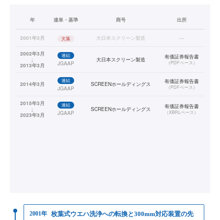
年
連単・基準
商号
出所
2001年3月
大日本スクリーン製造
—
欠落
2002年3月
連結
有価証券報告書
↓
大日本スクリーン製造
（
PDFベース
）
JGAAP
2013年3月
連結
有価証券報告書
2014年3月
SCREENホールディングス
（
PDFベース
）
JGAAP
2015年3月
連結
有価証券報告書
↓
SCREENホールディングス
（
XBRLベース
）
JGAAP
2023年3月
2001年
枚葉式ウエハ洗浄への転換と300mm対応装置の先