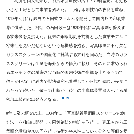
刷所を個人創業し、明治維新直後の活字・印刷需要に応える
小さな工房として事業を始めた。工房は印刷技術の改良を重ね、
1918年3月には独自の石田式フィルムを開発して国内外の印刷業
界に供給した。2代目の石田敬三は1920年代に写真印刷が普及す
る将来像を見据えた。従来の銅版彫刻を前提とした事業モデルに
将来性を見いだせないという危機感を抱き、写真印刷に不可欠な
ガラススクリーンの国産化に挑戦する方針を固めた。当時のガラ
ススクリーンは全量を海外からの輸入に頼り、その面に求められ
るエッチングの精密さは当時の国内技術の水準を上回るもので、
敬三が1926年に独力で製法研究へ着手してから試行錯誤が長期に
わたって続いた。敬三の判断が、後年の半導体装置参入へ至る精
[1]
[2]
密加工技術の出発点となる。
8年に及ぶ研究の末、1934年に「写真製版用網目スクリーンの蝕
刻法」を独自に開発して同蝕刻法の特許を取得し、商工省から工
業研究奨励金7000円を得て技術の将来性について公的な評価を受