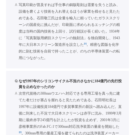
A
写真印刷が普及すれば手仕事の銅版彫刻は需要を失うと読み、
設備を磨くより技術を入れ替えるほうが家業を残せると見たた
めである。石田敬三氏は全量を輸入に頼っていたガラススクリ
ーンの国産化に挑んだが、印刷面に求められるエッチングの精
度は当時の国内技術を上回り、試行錯誤が長く続いた。1934年
に「写真製版用網目スクリーンの蝕刻法」を独自開発し、1943
[1]
年に大日本スクリーン製造所を設立した
。精密な図版を化学
的に刻む技術を自前で持ったことが、のちの半導体装置への転
用につながった。
Q
なぜ1997年のシリコンサイクル不況のさなかに184億円の先行投
資を止めなかったのか
A
次世代規格の300mmウエハへ対応できる専用工場を真っ先に建
てた者だけが寡占を握れると見たためである。石田明社長は
1997年に設備投資184億円で多賀事業所の新設へ踏み込んだ。直
後に到来した不況で大日本スクリーンは赤字に沈み、1999年3月
期に最終赤字245億円を計上したが投資を止めず、2001年3月に
彦根事業所のFab.FC-1で300mm対応洗浄装置の量産を開始した
[2]
。300mm専用の量産工場を建てられたのは洗浄装置メーカー