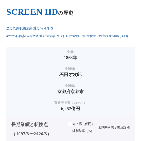
SCREEN HD
の歴史
歴史概要
長期業績
通史
沿革年表
経営の転換点
長期業績
直近の業績
歴代社長
取締役一覧
大株主・株主構成
組織と給料
創業
1868年
創業者
石田才次郎
創業地
京都府京都市
直近売上高（2025/3）
6,252億円
長期業績と転換点
売上高（
億円
）
全期間を表示
出所詳細
純利益率（%）
（1997/3〜2026/3）