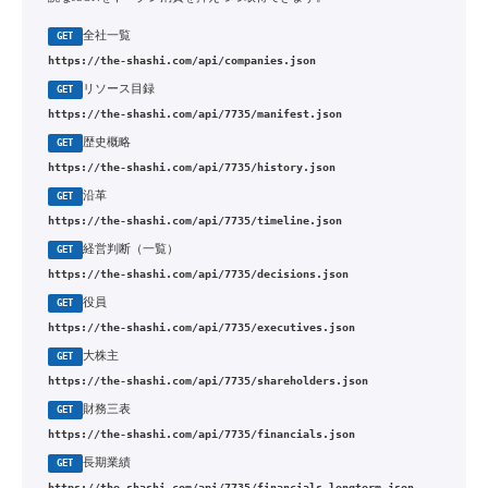
全社一覧
GET
https://the-shashi.com/api/companies.json
リソース目録
GET
https://the-shashi.com/api/7735/manifest.json
歴史概略
GET
https://the-shashi.com/api/7735/history.json
沿革
GET
https://the-shashi.com/api/7735/timeline.json
経営判断（一覧）
GET
https://the-shashi.com/api/7735/decisions.json
役員
GET
https://the-shashi.com/api/7735/executives.json
大株主
GET
https://the-shashi.com/api/7735/shareholders.json
財務三表
GET
https://the-shashi.com/api/7735/financials.json
長期業績
GET
https://the-shashi.com/api/7735/financials-longterm.json