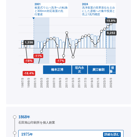
1868
年
石田旭山印刷所を個人創業
1975
年
詳細を読む