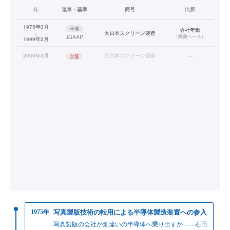
年
連単・基準
商号
出所
1975年3月
単体
会社年鑑
↓
大日本スクリーン製造
（
紙面ベース
）
JGAAP
1999年3月
2000年3月
大日本スクリーン製造
—
欠落
1975年
写真製版技術の転用による半導体製造装置への参入
写真製版の会社が畑違いの半導体へ乗り出すか——石田