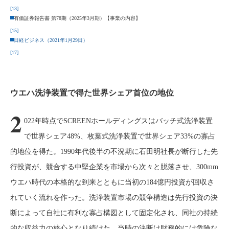
[13]
有価証券報告書 第78期（2025年3月期）【事業の内容】
[15]
日経ビジネス（2021年1月29日）
[17]
ウエハ洗浄装置で得た世界シェア首位の地位
2
022年時点でSCREENホールディングスはバッチ式洗浄装置
で世界シェア48%、枚葉式洗浄装置で世界シェア33%の寡占
的地位を得た。1990年代後半の不況期に石田明社長が断行した先
行投資が、競合する中堅企業を市場から次々と脱落させ、300mm
ウエハ時代の本格的な到来とともに当初の184億円投資が回収さ
れていく流れを作った。洗浄装置市場の競争構造は先行投資の決
断によって自社に有利な寡占構図として固定化され、同社の持続
的な収益力の核心となり続けた。当時の決断は財務的には危険な