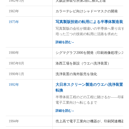
1962年5月
大阪証券取引所第2部に株式上場
1963年
カラーテレビ向けシャドーマスクの開発
写真製版技術の転用による半導体製造装置
1975年
写真製版の会社が畑違いの半導体へ乗り出すか
培った三つの技術の転用に活路を求めた
詳細を読む
→
1980年
シグマグラフ2000を開発（印刷画像処理システ
1985年8月
洛西工場を新設（ウエハ洗浄装置）
1990年1月
洗浄装置の海外販売を強化
大日本スクリーン製造のウエハ洗浄装置へ
1992年
転換
半導体前工程のどの工程に賭けるか——印刷の
電子工業向けへ転じるまで
詳細を読む
→
1994年
売上高で電子工業向け機器が、印刷関連機器を