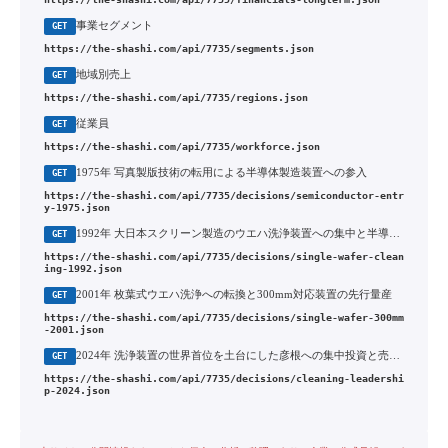
事業セグメント
GET
https://the-shashi.com/api/7735/segments.json
地域別売上
GET
https://the-shashi.com/api/7735/regions.json
従業員
GET
https://the-shashi.com/api/7735/workforce.json
1975年 写真製版技術の転用による半導体製造装置への参入
GET
https://the-shashi.com/api/7735/decisions/semiconductor-entr
y-1975.json
1992年 大日本スクリーン製造のウエハ洗浄装置への集中と半導体装置への転換
GET
https://the-shashi.com/api/7735/decisions/single-wafer-clean
ing-1992.json
2001年 枚葉式ウエハ洗浄への転換と300mm対応装置の先行量産
GET
https://the-shashi.com/api/7735/decisions/single-wafer-300mm
-2001.json
2024年 洗浄装置の世界首位を土台にした彦根への集中投資と売上1兆円構想
GET
https://the-shashi.com/api/7735/decisions/cleaning-leadershi
p-2024.json