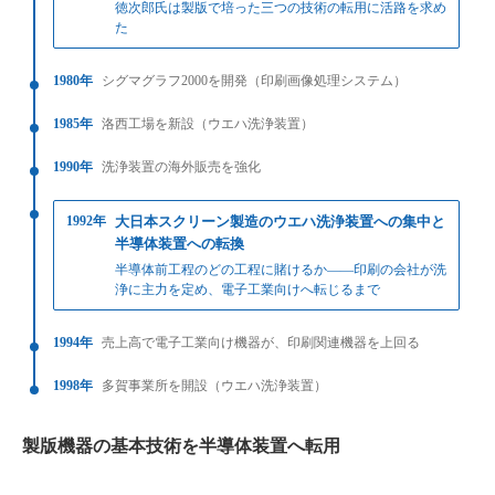
徳次郎氏は製版で培った三つの技術の転用に活路を求め
た
1980年
シグマグラフ2000を開発（印刷画像処理システム）
1985年
洛西工場を新設（ウエハ洗浄装置）
1990年
洗浄装置の海外販売を強化
1992年
大日本スクリーン製造のウエハ洗浄装置への集中と
半導体装置への転換
半導体前工程のどの工程に賭けるか——印刷の会社が洗
浄に主力を定め、電子工業向けへ転じるまで
1994年
売上高で電子工業向け機器が、印刷関連機器を上回る
1998年
多賀事業所を開設（ウエハ洗浄装置）
製版機器の基本技術を半導体装置へ転用