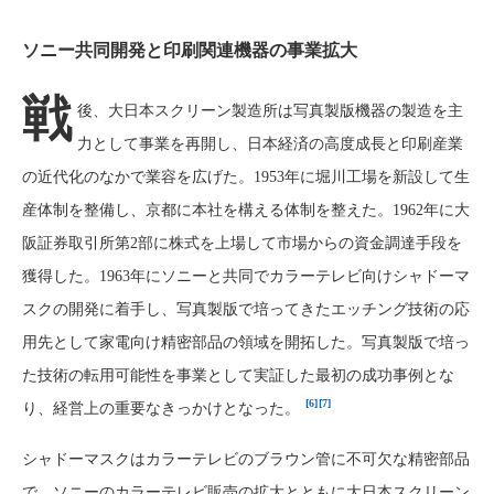
ソニー共同開発と印刷関連機器の事業拡大
戦
後、大日本スクリーン製造所は写真製版機器の製造を主
力として事業を再開し、日本経済の高度成長と印刷産業
の近代化のなかで業容を広げた。1953年に堀川工場を新設して生
産体制を整備し、京都に本社を構える体制を整えた。1962年に大
阪証券取引所第2部に株式を上場して市場からの資金調達手段を
獲得した。1963年にソニーと共同でカラーテレビ向けシャドーマ
スクの開発に着手し、写真製版で培ってきたエッチング技術の応
用先として家電向け精密部品の領域を開拓した。写真製版で培っ
た技術の転用可能性を事業として実証した最初の成功事例とな
[6]
[7]
り、経営上の重要なきっかけとなった。
シャドーマスクはカラーテレビのブラウン管に不可欠な精密部品
で、ソニーのカラーテレビ販売の拡大とともに大日本スクリーン