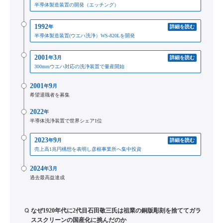
半導体製造装置の開発（エッチング）
1992
年
詳細を読む
半導体製造装置(ウエハ洗浄）WS-820Lを開発
2001
3
年
月
詳細を読む
300mmウエハ対応の洗浄装置で量産開始
2001
9
年
月
希望退職者を募集
2022
年
半導体洗浄装置で世界シェア1位
2023
9
年
月
詳細を読む
売上高1兆円構想を表明し彦根事業所へ集中投資
2024
3
年
月
過去最高益達成
Q
なぜ1920年代に2代目石田敬三氏は祖業の銅版彫刻を捨ててガラ
ススクリーンの国産化に挑んだのか