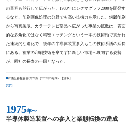
の業容も並行して広がった。1980年にシグマグラフ2000を開発す
るなど、印刷画像処理の分野でも高い技術力を示した。銅版印刷
から写真製版、カラーテレビ部品へ広がった事業の拡散は、表面
的な多角化ではなく精密エッチングという一本の技術軸で貫かれ
た連続的な進化で、後年の半導体装置参入もこの技術系譜の延長
にある。祖業の印刷技術を棄てずに新しい市場へ展開する姿勢
が、同社の長寿の一因となった。
有価証券報告書 第78期（2025年3月期）【沿革】
[6]
[7]
1975
年〜
半導体製造装置への参入と業態転換の達成