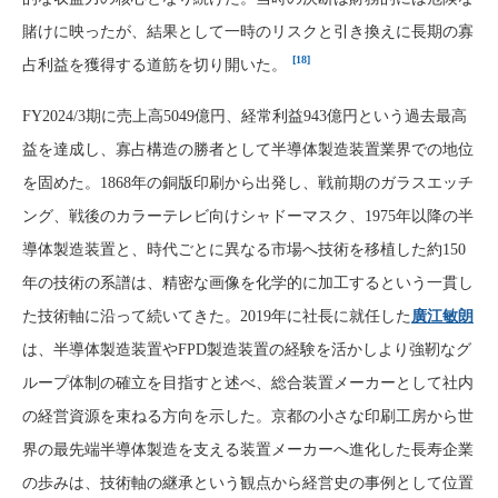
賭けに映ったが、結果として一時のリスクと引き換えに長期の寡
[18]
占利益を獲得する道筋を切り開いた。
FY2024/3期に売上高5049億円、経常利益943億円という過去最高
益を達成し、寡占構造の勝者として半導体製造装置業界での地位
を固めた。1868年の銅版印刷から出発し、戦前期のガラスエッチ
ング、戦後のカラーテレビ向けシャドーマスク、1975年以降の半
導体製造装置と、時代ごとに異なる市場へ技術を移植した約150
年の技術の系譜は、精密な画像を化学的に加工するという一貫し
た技術軸に沿って続いてきた。2019年に社長に就任した
廣江敏朗
は、半導体製造装置やFPD製造装置の経験を活かしより強靭なグ
ループ体制の確立を目指すと述べ、総合装置メーカーとして社内
の経営資源を束ねる方向を示した。京都の小さな印刷工房から世
界の最先端半導体製造を支える装置メーカーへ進化した長寿企業
の歩みは、技術軸の継承という観点から経営史の事例として位置