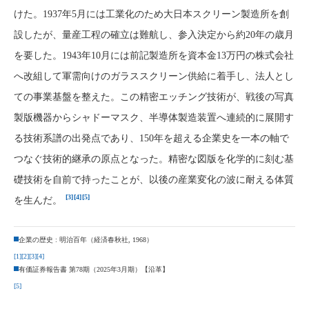
けた。1937年5月には工業化のため大日本スクリーン製造所を創
設したが、量産工程の確立は難航し、参入決定から約20年の歳月
を要した。1943年10月には前記製造所を資本金13万円の株式会社
へ改組して軍需向けのガラススクリーン供給に着手し、法人とし
ての事業基盤を整えた。この精密エッチング技術が、戦後の写真
製版機器からシャドーマスク、半導体製造装置へ連続的に展開す
る技術系譜の出発点であり、150年を超える企業史を一本の軸で
つなぐ技術的継承の原点となった。精密な図版を化学的に刻む基
礎技術を自前で持ったことが、以後の産業変化の波に耐える体質
[3]
[4]
[5]
を生んだ。
企業の歴史 : 明治百年（経済春秋社, 1968）
[1]
[2]
[3]
[4]
有価証券報告書 第78期（2025年3月期）【沿革】
[5]