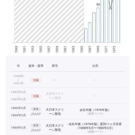
年
連単・基準
商号
出所
1949年
↓
—
—
欠落
1961年
1962年3月
大日本スクリ
↓
—
欠落
ーン製造
1965年3月
1966年4月
単体
大日本スクリ
会社年鑑（1976年版）
↓
ーン製造
（
紙面ベース
）
JGAAP
1968年4月
会社年鑑（1976年版）変則11ヶ月決算
単体
大日本スクリ
1969年3月
（1968年5月〜1969年3月）
ーン製造
JGAAP
（
紙面ベース
）