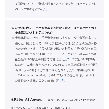
で同社だけで、中堅勢の脱落とともに2022年にはバッチ式で世
[3]
界シェア48%を占めた
。
Q
なぜ2024年に、自己資金型で再投資を続けてきた同社が初めて
株主還元の方針を定めたのか
A
半導体投資の活況で手元資金が積み上がり、洗浄装置の寡占を
握った同社にとって、稼いだ利益をどう使うかが次の論点へ移
ったためである。祖業の印刷で稼いだ利益を半導体装置へ自己
資金で回してきたSCREENホールディングスは、2024年に連結
[4]
配当性向30%以上を初めて方針に定めた
。株式は2023年10月
に1株から2株へ分割済みで、2025年には自己株式取得と年間配
[5]
当308円への引き上げで株主還元を厚くした
。中期経営計画
「Value Up Further 2026」は2033年3月期の売上高1兆円を掲げ、
[6]
成長投資と還元の両立を前提に置く
。
API for AI Agents
— 認証不要、URLをGETするだけで機械可
読なJSONをトークン消費を抑えつつ取得できます。