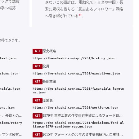
ョックで燃費
さないこの設計は、電動化でトヨタや中国・長
赤字へ転落
安に規模を借りる「意志あるフォロワー」戦略
。
[8]
へ引き継がれている
。
取得できます。
歴史概略
GET
fest.json
https://the-shashi.com/api/7261/history.json
役員
GET
sions.json
https://the-shashi.com/api/7261/executives.json
長期業績
GET
ncials.json
https://the-shashi.com/api/7261/financials-longte
rm.json
従業員
GET
ons.json
https://the-shashi.com/api/7261/workforce.json
1967年 東洋工業のロータリー量産化と、外資との資本提携を退けた単独路線
1979年 東洋工業の住友銀行主導によるフォード資本提携と再建
GET
sions/rotary-
https://the-shashi.com/api/7261/decisions/ford-al
liance-1979-sumitomo-rescue.json
1996年 フォードによる出資引き上げとマツダ経営権の掌握
2015年 フォードとの36年の資本提携解消と自主独立への転換
GET