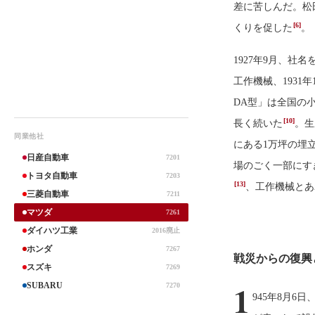
差に苦しんだ。松
[6]
くりを促した
。
1927年9月、社
工作機械、1931
DA型」は全国の
[10]
長く続いた
。生
同業他社
にある1万坪の埋
日産自動車
7201
場のごく一部にす
トヨタ自動車
7203
[13]
、工作機械とあ
三菱自動車
7211
マツダ
7261
ダイハツ工業
2016廃止
ホンダ
7267
戦災からの復興
スズキ
7269
1
SUBARU
7270
945年8月