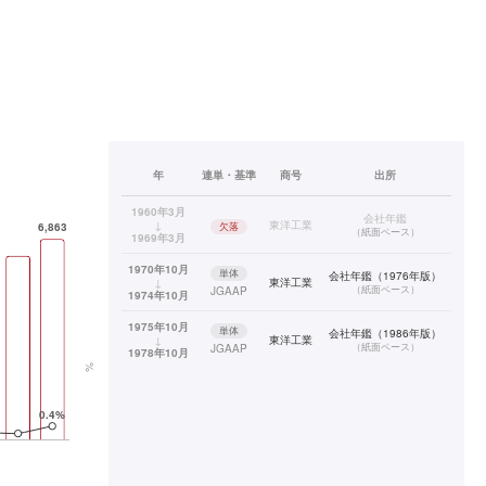
年
連単・基準
商号
出所
1960年3月
会社年鑑
↓
東洋工業
欠落
（
紙面ベース
）
1969年3月
1970年10月
単体
会社年鑑（1976年版）
↓
東洋工業
（
紙面ベース
）
JGAAP
1974年10月
1975年10月
単体
会社年鑑（1986年版）
↓
東洋工業
（
紙面ベース
）
JGAAP
1978年10月