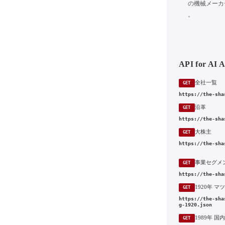
の機械メーカ
。
API for AI 
全社一覧
GET
https://the-sha
沿革
GET
https://the-sha
大株主
GET
https://the-sha
事業セグメ
GET
https://the-sha
GET
https://the-sha
g-1920.json
GET