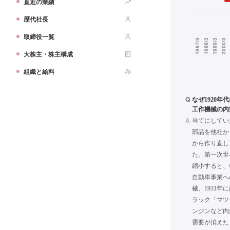
直近の業績
歴代社長
取締役一覧
大株主・株主構成
組織と給料
Q
なぜ1920
工作機械の内
A
当てにしてい
部品を他社か
から作り直し
た。第一次世
縮小すると、
自動車事業へ
械、1931
ラック「マツ
ンジンなど内
需要が消えた