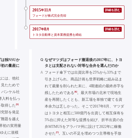
2015
11
年
月
詳細を読む
フォードが株式完全売却
2017
8
年
月
詳細を読む
トヨタ自動車と資本業務提携を締結
Q
ダは独NSUか
なぜマツダはフォード撤退後の2017年に、トヨ
界初の量産に
タとは支配されない対等な合弁を選んだのか
A
フォード傘下では出資比率を25%から33%まで
化には、他社
引き上げられ、商品計画も世界戦略に組み込ま
と見たためで
れて裁量を削られた末に、4期連続の最終赤字を
社・バンケル社
[6]
残したためである
。最大市場の北米で現地生
導入料を払っ
産を再開したくとも、新工場を単独で建てる資
[3]
を取得した
本余力は乏しかった。そこで2017年8月、マツダ
の研究部を発足
はトヨタと相互に500億円を出資して相互保有を
ど難題を越え
5%台に抑えた対等な提携を結び、折半出資の合
世界初の実用量
弁MTMUSをアラバマ州に設けて2022年に稼働
術ゆえに規模
[7]
させた
。互いの不足を埋めつつ主導権を手放