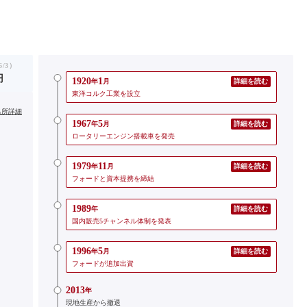
/3）
円
1920
1
年
月
詳細を読む
東洋コルク工業を設立
出所詳細
1967
5
年
月
詳細を読む
ロータリーエンジン搭載車を発売
1979
11
年
月
詳細を読む
フォードと資本提携を締結
1989
年
詳細を読む
国内販売5チャンネル体制を発表
1996
5
年
月
詳細を読む
フォードが追加出資
2013
年
現地生産から撤退