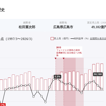
歴史
創業者
創業地
直近売上高（2026
松田重次郎
広島県広島市
49,182億
1997/3〜2026/3）
売上高（
億円
）
純利益率（%）
全期間を表示