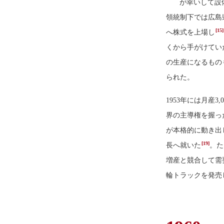
が幸いして設
領統制下では広島
[15]
へ株式を上場し
くから手がけてい
の生産になるもの
られた。
1953年には月産
界の主導権を握っ
が本格的に動き出
[19]
長へ就いた
。た
増産と競合して需
輪トラックを発売