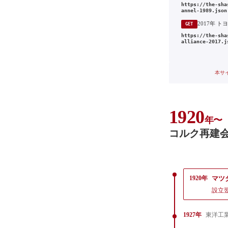
https://the-sha
annel-1989.json
GET
https://the-sha
alliance-2017.j
本サ
1920
年〜
コルク再建
1920年
マツ
設立
1927年
東洋工