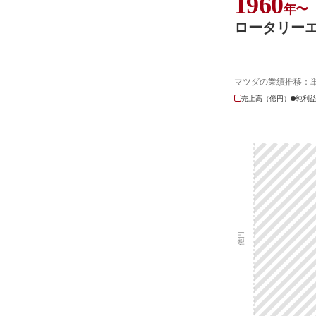
1960
年〜
ロータリー
マツダの業績推移：
売上高（億円）
純利