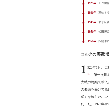
1929年
工作機
1931年
三輪ト
1949年
東京証
1951年
松田恒
1958年
四輪車
コルクの需要消
1
920年1月
[1]
。第一次世
大戦の終結で輸入
の要請を受けて松
式」を冠したポン
だった。1922年