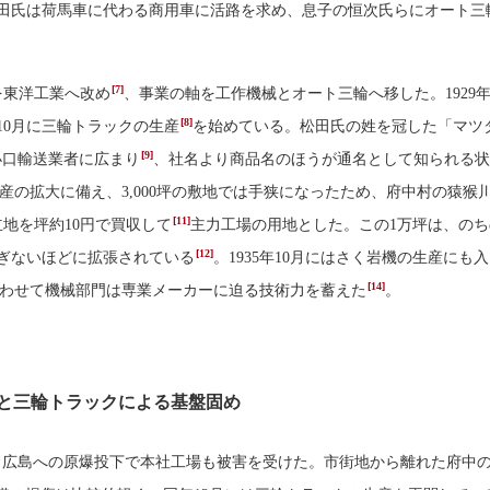
田氏は荷馬車に代わる商用車に活路を求め、息子の恒次氏らにオート三
[7]
名を東洋工業へ改め
、事業の軸を工作機械とオート三輪へ移した。1929年
[8]
年10月に三輪トラックの生産
を始めている。松田氏の姓を冠した「マツ
[9]
小口輸送業者に広まり
、社名より商品名のほうが通名として知られる状
産の拡大に備え、3,000坪の敷地では手狭になったため、府中村の猿猴
[11]
立地を坪約10円で買収して
主力工場の用地とした。この1万坪は、のち
[12]
ぎないほどに拡張されている
。1935年10月にはさく岩機の生産にも
[14]
わせて機械部門は専業メーカーに迫る技術力を蓄えた
。
と三輪トラックによる基盤固め
6日、広島への原爆投下で本社工場も被害を受けた。市街地から離れた府中