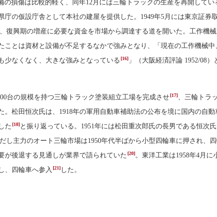
備の損傷は比較的軽く、同年12月には三輪トラックの生産を再開してい
県庁の仮設庁舎として本社の建屋を提供した。1949年5月には東京証券
、復興期の増産に必要な資金を市場から調達する道を開いた。工作機械
たことは資材と設備が不足するなかで強みとなり、「現在の工作機械中
[16]
も少なくなく、大きな強みとなっている
」（大阪経済評論 1952/08
[17]
3,000台の規模を持つ三輪トラック塗装組立工場を完成させ
、三輪トラ
た。松田恒次氏は、1918年の軍用自動車補助法の公布を境に国内の自動
[18]
した
と振り返っている。1951年には松田重次郎氏の長男である恒次
だし主力のオート三輪市場は1950年代半ばから小型四輪車に押され、
[20]
要が後退する見通しが業界で語られていた
。東洋工業は1958年4月に
[21]
し、四輪車へ参入
した。