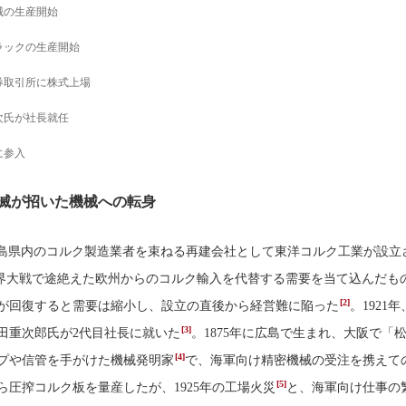
械の生産開始
ラックの生産開始
券取引所に株式上場
次氏が社長就任
に参入
滅が招いた機械への転身
、広島県内のコルク製造業者を束ねる再建会社として東洋コルク工業が設立
界大戦で途絶えた欧州からのコルク輸入を代替する需要を当て込んだも
[2]
が回復すると需要は縮小し、設立の直後から経営難に陥った
。1921
[3]
田重次郎氏が2代目社長に就いた
。1875年に広島で生まれ、大阪で「
[4]
プや信管を手がけた機械発明家
で、海軍向け精密機械の受注を携えて
[5]
から圧搾コルク板を量産したが、1925年の工場火災
と、海軍向け仕事の