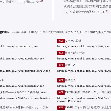
の経済は薄く、1973年のオイルシ
[2]
ーの流儀が、ここで形になった
の悪さが裏目に出て1975年に経常
[5]
し、住友銀行の管理下に入った
Agents
— 認証不要、URLをGETするだけで機械可読なJSONをトークン消費を抑えつつ
リソース目録
GET
shi.com/api/companies.json
https://the-shashi.com/api/7261/mani
経営判断（一覧）
GET
shi.com/api/7261/timeline.json
https://the-shashi.com/api/7261/deci
財務三表
GET
shi.com/api/7261/shareholders.json
https://the-shashi.com/api/7261/fina
ント
地域別売上
GET
shi.com/api/7261/segments.json
https://the-shashi.com/api/7261/regi
1920年 マツダ創業——広島のコルク再建会社から三輪トラック「マツダ号」への転身
GET
shi.com/api/7261/decisions/foundin
https://the-shashi.com/api/7261/deci
engine-1967.json
1989年 国内販売5チャネル体制への拡大と、バブル崩壊後の破綻
GET