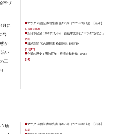
輪車づ
マツダ 有価証券報告書 第159期（2025年3月期）【沿革】
4月に
[7]
[8]
[9]
[13]
新日本経済 1966年12月号「自動車業界に"マツダ"攻勢か」
ダ号
[10]
態が
日経新聞 私の履歴書 松田恒次 1965/10
[11]
[12]
川沿い
企業の歴史 : 明治百年（経済春秋社編, 1968）
[14]
の工
入り
マツダ 有価証券報告書 第159期（2025年3月期）【沿革】
の立地
[15]