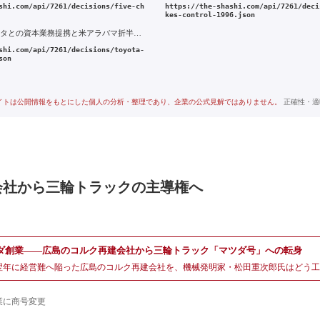
shi.com/api/7261/decisions/five-ch
https://the-shashi.com/api/7261/deci
kes-control-1996.json
2017年 トヨタとの資本業務提携と米アラバマ折半合弁の設立
shi.com/api/7261/decisions/toyota-
son
イトは公開情報をもとにした個人の分析・整理であり、企業の公式見解ではありません。
正確性・適
会社から三輪トラックの主導権へ
ダ創業——広島のコルク再建会社から三輪トラック「マツダ号」への転身
翌年に経営難へ陥った広島のコルク再建会社を、機械発明家・松田重次郎氏はどう工
業に商号変更