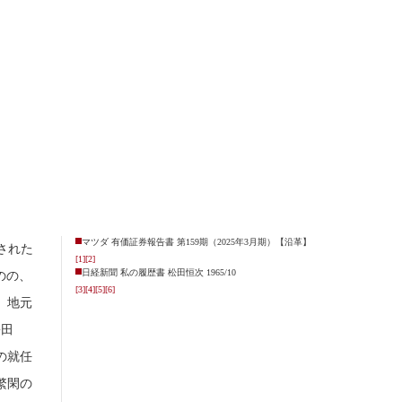
マツダ 有価証券報告書 第159期（2025年3月期）【沿革】
された
[1]
[2]
日経新聞 私の履歴書 松田恒次 1965/10
のの、
[3]
[4]
[5]
[6]
年、地元
松田
の就任
繁閑の