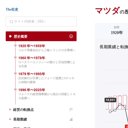
マツダ
The社史
の
創業
1920年
歴史概要
1920
年〜
1959
年
長期業績と転換点（
コルク再建会社から三輪トラックの主導権へ
1960
年〜
1978
年
ロータリーエンジンへの賭けと石油危機によ
る失速
1979
年〜
1995
年
住友銀行が主導したフォード提携と5チャネ
ル体制の膨張
1996
年〜
2025
年
フォードの経営権掌握から独立の回復とトヨ
タ提携へ
経営の転換点
長期業績