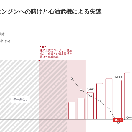
エンジンへの賭けと石油危機による失速
単体
益率（%）