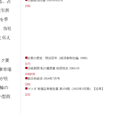
大阪経済評論 1952年8月号
る。占
[16]
取引所
を早
、当社
）と伝え
企業の歴史 : 明治百年（経済春秋社編, 1968）
ック業
[17]
日経新聞 私の履歴書 松田恒次 1965/10
車市場
[18]
[19]
氏が社
新日本経済 1954年7月号
[20]
四輪の
マツダ 有価証券報告書 第159期（2025年3月期）【沿革】
[21]
小型四