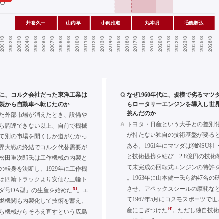
Q
年代に、コルク会社だった東洋工業は
なぜ1960年代に、規模で劣るマツ
製から自動車へ転じたのか
らロータリーエンジンを導入し世
挑んだのか
た外部市場が消えたとき、設備や
A
トヨタ・日産という大手との差別
ら調達できない以上、自前で機械
が持たない独自の技術基盤が要る
て別の市場を開くしか道がなかっ
ある。1961年にマツダは独NSU
界大戦の終結でコルク代替需要が
と技術提携を結び、2.8億円の技術
松田重次郎氏は工作機械の内製と
て未完成の回転式エンジンの特許
の転身を決断し、1929年に工作機
。1963年に山本健一氏ら約47名
年には四輪トラックより安価な三輪ト
させ、アペックスシールの摩耗な
[1]
ダ号DA型」の生産を始めた
。エ
て1967年5月にコスモスポーツで
燃機関も内製化して技術を蓄え、
[4]
産にこぎつけた
。ただし独自技
ら機械からそろえ直すという広島