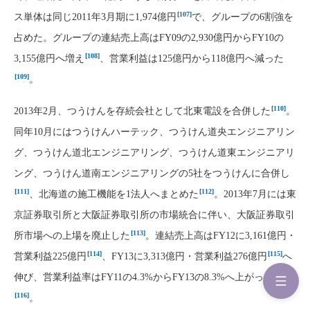
[107]
ス単体は同じ2011年3月期に1,974億円
で、グループの6割強を
占めた。グループの連結売上高はFY09の2,930億円からFY10の
[108]
3,155億円へ増え
、営業利益は125億円から118億円へ減った
[109]
。
[110]
2013年2月、つうけんを存続会社として北東電設を合併した
。
同年10月にはつうけんハーテック、つうけん道央エンジニアリン
グ、つうけん道北エンジニアリング、つうけん道東エンジニアリ
ング、つうけん道南エンジニアリングの5社をつうけんに合併し
[111]
[112]
、北海道の施工機能を1法人へまとめた
。2013年7月には東
京証券取引所と大阪証券取引所の市場統合に伴い、大阪証券取引
[113]
所市場への上場を廃止した
。連結売上高はFY12に3,161億円・
[114]
[115]
営業利益225億円
、FY13に3,313億円・営業利益276億円
へ
伸び、営業利益率はFY11の4.3%からFY13の8.3%へ上がった
[116]
。