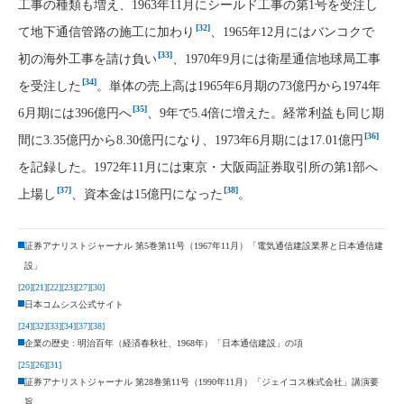
工事の種類も増え、1963年11月にシールド工事の第1号を受注し
[32]
て地下通信管路の施工に加わり
、1965年12月にはバンコクで
[33]
初の海外工事を請け負い
、1970年9月には衛星通信地球局工事
[34]
を受注した
。単体の売上高は1965年6月期の73億円から1974年
[35]
6月期には396億円へ
、9年で5.4倍に増えた。経常利益も同じ期
[36]
間に3.35億円から8.30億円になり、1973年6月期には17.01億円
を記録した。1972年11月には東京・大阪両証券取引所の第1部へ
[37]
[38]
上場し
、資本金は15億円になった
。
証券アナリストジャーナル 第5巻第11号（1967年11月）「電気通信建設業界と日本通信建
設」
[20]
[21]
[22]
[23]
[27]
[30]
日本コムシス公式サイト
[24]
[32]
[33]
[34]
[37]
[38]
企業の歴史 : 明治百年（経済春秋社、1968年）「日本通信建設」の項
[25]
[26]
[31]
証券アナリストジャーナル 第28巻第11号（1990年11月）「ジェイコス株式会社」講演要
旨