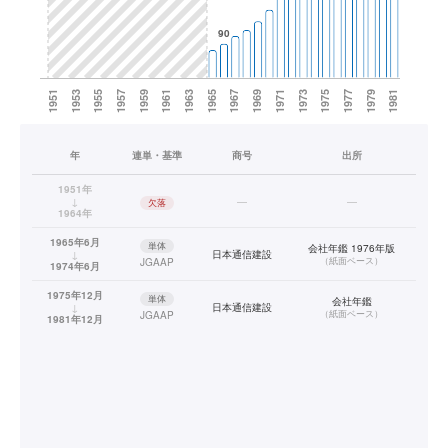
年
連単・基準
商号
出所
1951年
↓
—
—
欠落
1964年
1965年6月
単体
会社年鑑 1976年版
↓
日本通信建設
（
紙面ベース
）
JGAAP
1974年6月
1975年12月
単体
会社年鑑
↓
日本通信建設
（
紙面ベース
）
JGAAP
1981年12月