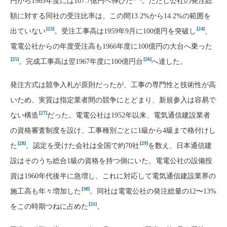
円から1965年度には107.7億円へ伸びた
。ただし公社の発注総
額に対する同社の受注比率は、この間13.2%から14.2%の範囲を
[23]
[24]
出ていない
。受注工事高は1959年9月に100億円を突破し
、
電電公社からの年度受注高も1966年度に100億円の大台へ乗った
[25]
[26]
。完成工事高は翌1967年度に100億円台
へ達した。
発注方式は競争入札が原則だったが、工事の専門性と技術性が高
いため、実質は指定業者間の競争にとどまり、新規参入は容易で
[27]
ない構造
だった。電電公社は1952年以来、電気通信建設業者
の資格審査制度を設け、工事種別ごとに1級から4級まで格付けし
[28]
[29]
た
。認定を受けた会社は全国で約70社
を数え、日本通信建
設はそのうち総合1級の資格を持つ側にいた。電電公社の設備投
資は1960年代後半に急増し、これに対応して電気通信建設業界の
[30]
施工高も年々増加した
。同社は電電公社の発注総量の12〜13%
[31]
をこの時期つねに占めた
。