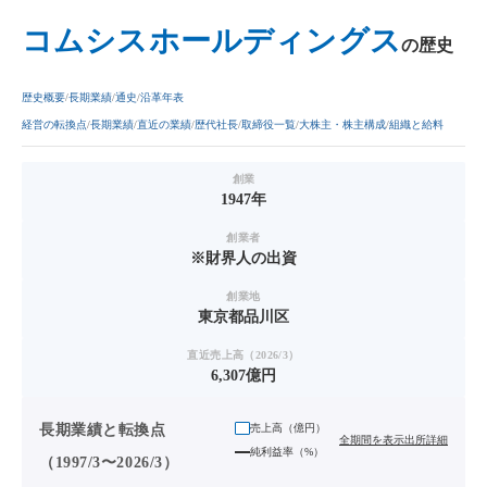
コムシスホールディングス
の歴史
歴史概要
長期業績
通史
沿革年表
経営の転換点
長期業績
直近の業績
歴代社長
取締役一覧
大株主・株主構成
組織と給料
創業
1947年
創業者
※財界人の出資
創業地
東京都品川区
直近売上高（2026/3）
6,307億円
長期業績と転換点
売上高（
億円
）
全期間を表示
出所詳細
純利益率（%）
（1997/3〜2026/3）