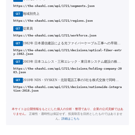
https://the-shashi.com/api/1721/segments.json
地域別売上
GET
https://the-shashi.com/api/1721/regions.json
従業員
GET
https://the-shashi.com/api/1721/workforce.json
1982年 日本通信建設による光ファイバーケーブル工事への早期参入
GET
https://the-shashi.com/api/1721/decisions/optical-fiber-entr
y-1982.json
2003年 日本コムシス・三和エレック・東日本システム建設の株式移転によるコムシスホールディングス設立
GET
https://the-shashi.com/api/1721/decisions/holding-company-20
03.json
2018年 NDS・SYSKEN・北陸電話工事の3社を株式交換で同時に完全子会社化
GET
https://the-shashi.com/api/1721/decisions/nationwide-integra
tion-2018.json
本サイトは公開情報をもとにした個人の分析・整理であり、企業の公式見解ではあ
りません。
正確性・適時性は保証せず、投資助言を目的としたものではありませ
ん。
詳細はこちら