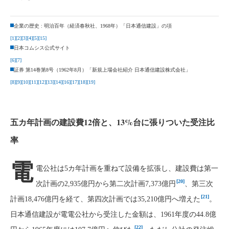
企業の歴史 : 明治百年（経済春秋社、1968年）「日本通信建設」の項
[1]
[2]
[3]
[4]
[5]
[15]
日本コムシス公式サイト
[6]
[7]
証券 第14巻第8号（1962年8月）「新規上場会社紹介 日本通信建設株式会社」
[8]
[9]
[10]
[11]
[12]
[13]
[14]
[16]
[17]
[18]
[19]
五カ年計画の建設費12倍と、13%台に張りついた受注比
率
電
電公社は5カ年計画を重ねて設備を拡張し、建設費は第一
[20]
次計画の2,935億円から第二次計画7,373億円
、第三次
[21]
計画18,476億円を経て、第四次計画では35,210億円へ増えた
。
日本通信建設が電電公社から受注した金額は、1961年度の44.8億
[22]