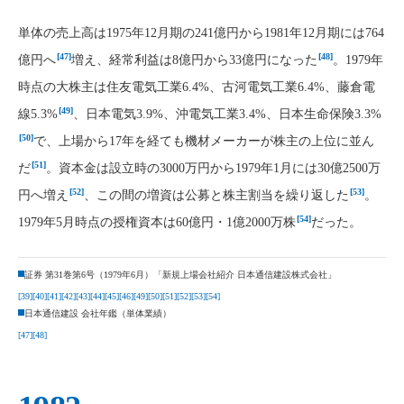
単体の売上高は1975年12月期の241億円から1981年12月期には764
[47]
[48]
億円へ
増え、経常利益は8億円から33億円になった
。1979年
時点の大株主は住友電気工業6.4%、古河電気工業6.4%、藤倉電
[49]
線5.3%
、日本電気3.9%、沖電気工業3.4%、日本生命保険3.3%
[50]
で、上場から17年を経ても機材メーカーが株主の上位に並ん
[51]
だ
。資本金は設立時の3000万円から1979年1月には30億2500万
[52]
[53]
円へ増え
、この間の増資は公募と株主割当を繰り返した
。
[54]
1979年5月時点の授権資本は60億円・1億2000万株
だった。
証券 第31巻第6号（1979年6月）「新規上場会社紹介 日本通信建設株式会社」
[39]
[40]
[41]
[42]
[43]
[44]
[45]
[46]
[49]
[50]
[51]
[52]
[53]
[54]
日本通信建設 会社年鑑（単体業績）
[47]
[48]