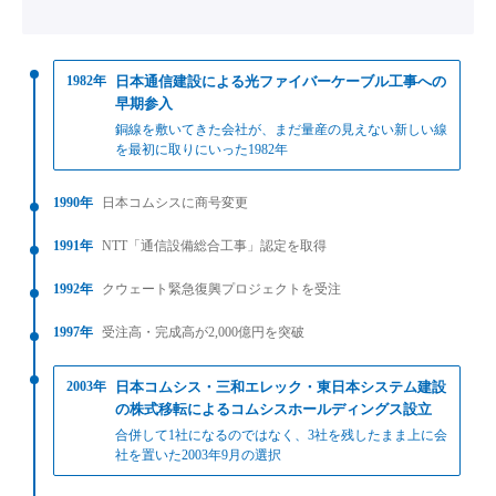
1982年
日本通信建設による光ファイバーケーブル工事への
早期参入
銅線を敷いてきた会社が、まだ量産の見えない新しい線
を最初に取りにいった1982年
1990年
日本コムシスに商号変更
1991年
NTT「通信設備総合工事」認定を取得
1992年
クウェート緊急復興プロジェクトを受注
1997年
受注高・完成高が2,000億円を突破
2003年
日本コムシス・三和エレック・東日本システム建設
の株式移転によるコムシスホールディングス設立
合併して1社になるのではなく、3社を残したまま上に会
社を置いた2003年9月の選択