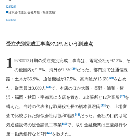
[28]
[29]
日本通信建設 会社年鑑（単体業績）
[35]
[36]
受注先別完成工事高97.2%という到達点
1
978年12月期の受注先別完成工事高は、電電公社が97.2%、そ
[39]
の他国内が1.5%、海外が1.3%
だった。部門別では通信線
[40]
路・土木が66.9%、通信機械が17.5%、高周波が15.6%
を占め
[41]
た。従業員は3,089人
で、本店のほか大阪・長野・浦和・横
[42]
浜・福岡・秋田・宇都宮に支店を置き、2出張所と12営業所
を
[43]
構えた。当時の代表者は取締役社長の橋本眞澄氏
で、上場審
[44]
査で比較された類似会社は協和電設
だった。会社の目的は電
[45]
気通信設備の総合請負工事業
で、取引金融機関は三菱銀行や
[46]
第一勧業銀行など7行
を数えた。