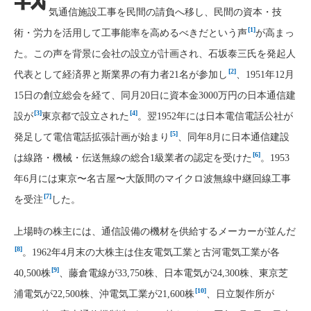
気通信施設工事を民間の請負へ移し、民間の資本・技
[1]
術・労力を活用して工事能率を高めるべきだという声
が高まっ
た。この声を背景に会社の設立が計画され、石坂泰三氏を発起人
[2]
代表として経済界と斯業界の有力者21名が参加し
、1951年12月
15日の創立総会を経て、同月20日に資本金3000万円の日本通信建
[3]
[4]
設が
東京都で設立された
。翌1952年には日本電信電話公社が
[5]
発足して電信電話拡張計画が始まり
、同年8月に日本通信建設
[6]
は線路・機械・伝送無線の総合1級業者の認定を受けた
。1953
年6月には東京〜名古屋〜大阪間のマイクロ波無線中継回線工事
[7]
を受注
した。
上場時の株主には、通信設備の機材を供給するメーカーが並んだ
[8]
。1962年4月末の大株主は住友電気工業と古河電気工業が各
[9]
40,500株
、藤倉電線が33,750株、日本電気が24,300株、東京芝
[10]
浦電気が22,500株、沖電気工業が21,600株
、日立製作所が