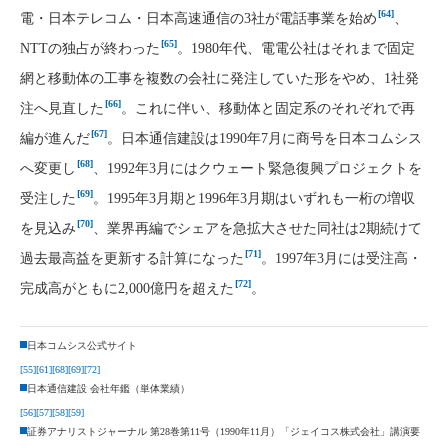
[64]
電・日本テレコム・日本高速通信の3社が電話事業を始め
、
[65]
NTTの独占が終わった
。1980年代、電電公社はそれまで固定
網と移動体の工事を複数の会社に発注していた形をやめ、1社発
[66]
注へ見直した
。これに伴い、移動体と固定系のそれぞれで再
[67]
編が進んだ
。日本通信建設は1990年7月に商号を日本コムシス
[68]
へ変更し
、1992年3月にはクウェート緊急復興プロジェクトを
[69]
受注した
。1995年3月期と1996年3月期はいずれも一桁の増収
[70]
を見込み
、業界再編でシェアを急拡大させた同社は2期続けて
[71]
過去最高益を更新する計算になった
。1997年3月には受注高・
[72]
完成高がともに2,000億円を超えた
。
日本コムシス公式サイト
[55]
[61]
[68]
[69]
[72]
日本通信建設 会社年鑑（単体業績）
[56]
[57]
[58]
[59]
証券アナリストジャーナル 第28巻第11号（1990年11月）「ジェイコス株式会社」講演要