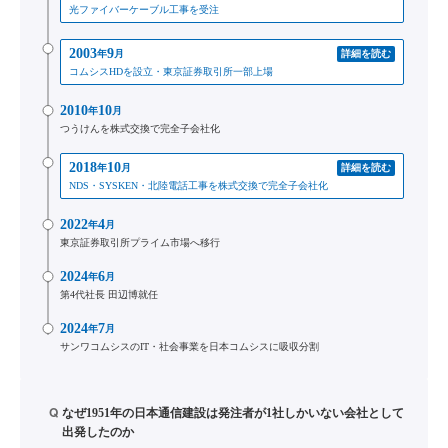
光ファイバーケーブル工事を受注
2003
9
年
月
詳細を読む
コムシスHDを設立・東京証券取引所一部上場
2010
10
年
月
つうけんを株式交換で完全子会社化
2018
10
年
月
詳細を読む
NDS・SYSKEN・北陸電話工事を株式交換で完全子会社化
2022
4
年
月
東京証券取引所プライム市場へ移行
2024
6
年
月
第4代社長 田辺博就任
2024
7
年
月
サンワコムシスのIT・社会事業を日本コムシスに吸収分割
Q
なぜ1951年の日本通信建設は発注者が1社しかいない会社として
出発したのか