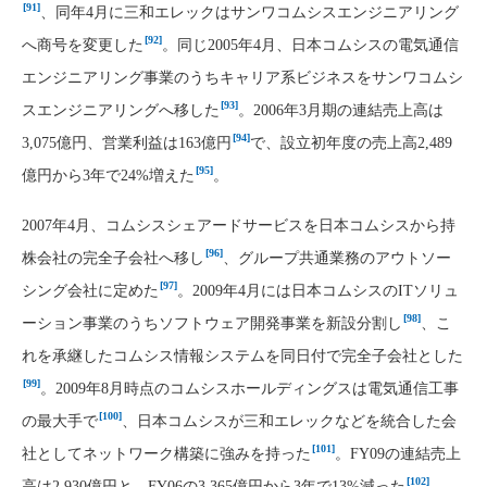
[91]
、同年4月に三和エレックはサンワコムシスエンジニアリング
[92]
へ商号を変更した
。同じ2005年4月、日本コムシスの電気通信
エンジニアリング事業のうちキャリア系ビジネスをサンワコムシ
[93]
スエンジニアリングへ移した
。2006年3月期の連結売上高は
[94]
3,075億円、営業利益は163億円
で、設立初年度の売上高2,489
[95]
億円から3年で24%増えた
。
2007年4月、コムシスシェアードサービスを日本コムシスから持
[96]
株会社の完全子会社へ移し
、グループ共通業務のアウトソー
[97]
シング会社に定めた
。2009年4月には日本コムシスのITソリュ
[98]
ーション事業のうちソフトウェア開発事業を新設分割し
、こ
れを承継したコムシス情報システムを同日付で完全子会社とした
[99]
。2009年8月時点のコムシスホールディングスは電気通信工事
[100]
の最大手で
、日本コムシスが三和エレックなどを統合した会
[101]
社としてネットワーク構築に強みを持った
。FY09の連結売上
[102]
高は2,930億円と、FY06の3,365億円から3年で13%減った
。