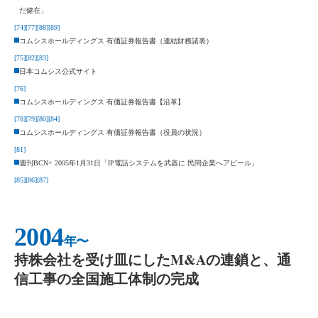
だ健在」
[74]
[77]
[88]
[89]
コムシスホールディングス 有価証券報告書（連結財務諸表）
[75]
[82]
[83]
日本コムシス公式サイト
[76]
コムシスホールディングス 有価証券報告書【沿革】
[78]
[79]
[80]
[84]
コムシスホールディングス 有価証券報告書（役員の状況）
[81]
週刊BCN+ 2005年1月31日「IP電話システムを武器に 民間企業へアピール」
[85]
[86]
[87]
2004
年〜
持株会社を受け皿にしたM&Aの連鎖と、通
信工事の全国施工体制の完成