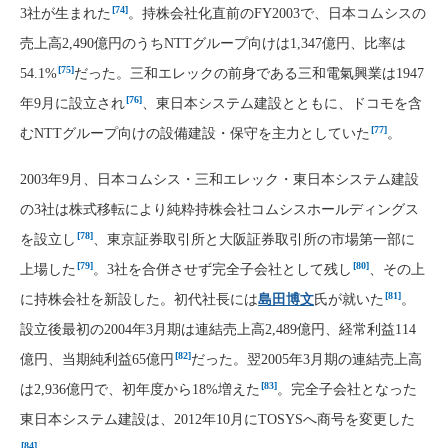
[74]
3社が生まれた
。持株会社化直前のFY2003で、日本コムシスの
売上高2,490億円のうちNTTグループ向けは1,347億円、比率は
[75]
54.1%
だった。三和エレックの前身である三和電氣興業は1947
[76]
年9月に設立され
、東日本システム建設とともに、ドコモを含
[77]
むNTTグループ向けの設備建設・保守を主力としていた
。
2003年9月、日本コムシス・三和エレック・東日本システム建設
の3社は株式移転により純粋持株会社コムシスホールディングス
[78]
を設立し
、東京証券取引所と大阪証券取引所の市場第一部に
[79]
[80]
上場した
。3社を合併させず完全子会社として残し
、その上
[81]
に持株会社を新設した。初代社長には
島田博文
氏が就いた
。
設立後最初の2004年3月期は連結売上高2,489億円、経常利益114
[82]
億円、当期純利益65億円
だった。翌2005年3月期の連結売上高
[83]
は2,936億円で、初年度から18%増えた
。完全子会社となった
東日本システム建設は、2012年10月にTOSYSへ商号を変更した
[84]