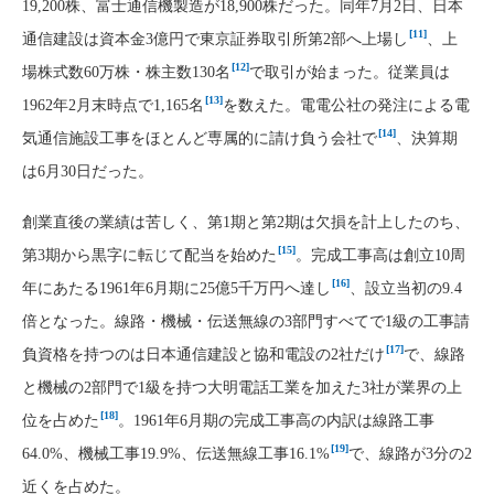
19,200株、富士通信機製造が18,900株だった。同年7月2日、日本
[11]
通信建設は資本金3億円で東京証券取引所第2部へ上場し
、上
[12]
場株式数60万株・株主数130名
で取引が始まった。従業員は
[13]
1962年2月末時点で1,165名
を数えた。電電公社の発注による電
[14]
気通信施設工事をほとんど専属的に請け負う会社で
、決算期
は6月30日だった。
創業直後の業績は苦しく、第1期と第2期は欠損を計上したのち、
[15]
第3期から黒字に転じて配当を始めた
。完成工事高は創立10周
[16]
年にあたる1961年6月期に25億5千万円へ達し
、設立当初の9.4
倍となった。線路・機械・伝送無線の3部門すべてで1級の工事請
[17]
負資格を持つのは日本通信建設と協和電設の2社だけ
で、線路
と機械の2部門で1級を持つ大明電話工業を加えた3社が業界の上
[18]
位を占めた
。1961年6月期の完成工事高の内訳は線路工事
[19]
64.0%、機械工事19.9%、伝送無線工事16.1%
で、線路が3分の2
近くを占めた。