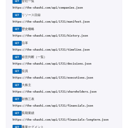
全社一覧
GET
https://the-shashi.com/api/companies.json
リソース目録
GET
https://the-shashi.com/api/1721/manifest.json
歴史概略
GET
https://the-shashi.com/api/1721/history.json
沿革
GET
https://the-shashi.com/api/1721/timeline.json
経営判断（一覧）
GET
https://the-shashi.com/api/1721/decisions.json
役員
GET
https://the-shashi.com/api/1721/executives.json
大株主
GET
https://the-shashi.com/api/1721/shareholders.json
財務三表
GET
https://the-shashi.com/api/1721/financials.json
長期業績
GET
https://the-shashi.com/api/1721/financials-longterm.json
事業セグメント
GET