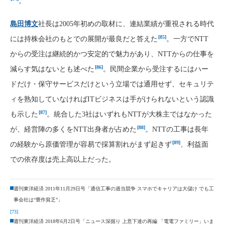
。
島田博文
社長は2005年初めの取材に、連結業績が重視される時代
[85]
には持株会社のもとでの展開が最良だと答えた
。一方でNTT
からの受注は継続的かつ安定的で魅力があり、NTTからの仕事を
[86]
減らす気はないとも述べた
。民間企業から受注するにはハー
ドだけ・保守サービスだけという立場では通用せず、セキュリテ
ィを熟知していなければITビジネスは手がけられないという認識
[87]
も示した
。統合した3社はいずれもNTTが大株主ではなかった
[88]
が、経営陣の多くをNTT出身者が占めた
。NTTの工事は長年
[89]
の経験から原価管理が容易で採算割れがまず起きず
、利益面
での依存度は売上高以上だった。
週刊東洋経済 2011年11月29日号「通信工事の過当競争 スマホでキャリアは大儲け でも工
事会社は“豊作貧乏”」
[73]
週刊東洋経済 2018年6月2日号「ニュース深掘り 上意下達の再編 「電電ファミリー」いま