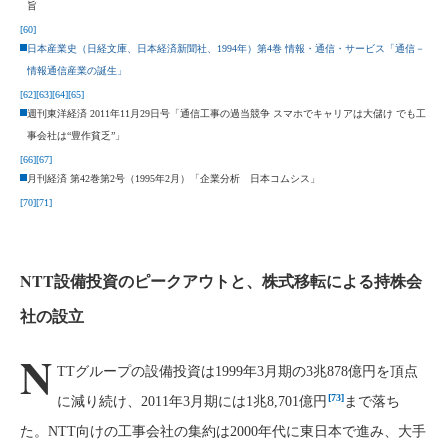
旨
[60]
日本産業史（日経文庫、日本経済新聞社、1994年）第4巻 情報・通信・サービス「通信－
情報通信産業の誕生」
[62]
[63]
[64]
[65]
週刊東洋経済 2011年11月29日号「通信工事の過当競争 スマホでキャリアは大儲け でも工
事会社は“豊作貧乏”」
[66]
[67]
月刊経済 第42巻第2号（1995年2月）「企業分析 日本コムシス」
[70]
[71]
NTT設備投資のピークアウトと、株式移転による持株会
社の設立
N
TTグループの設備投資は1999年3月期の3兆878億円を頂点
[73]
に減り続け、2011年3月期には1兆8,701億円
まで落ち
た。NTT向けの工事会社の集約は2000年代に東日本で進み、大手