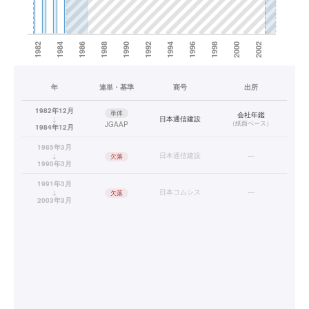
年
連単・基準
商号
出所
1982年12月
単体
会社年鑑
↓
日本通信建設
（
紙面ベース
）
JGAAP
1984年12月
1985年3月
↓
日本通信建設
—
欠落
1990年3月
1991年3月
↓
日本コムシス
—
欠落
2003年3月