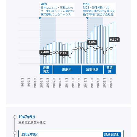
1947
9
年
月
三和電氣興業を設立
1982
8
年
月
詳細を読む