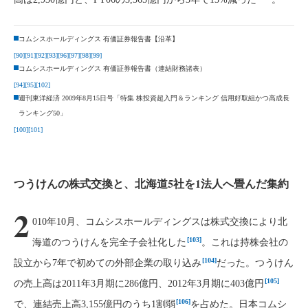
コムシスホールディングス 有価証券報告書【沿革】
[90]
[91]
[92]
[93]
[96]
[97]
[98]
[99]
コムシスホールディングス 有価証券報告書（連結財務諸表）
[94]
[95]
[102]
週刊東洋経済 2009年8月15日号「特集 株投資超入門＆ランキング 信用好取組かつ高成長
ランキング50」
[100]
[101]
つうけんの株式交換と、北海道5社を1法人へ畳んだ集約
2
010年10月、コムシスホールディングスは株式交換により北
[103]
海道のつうけんを完全子会社化した
。これは持株会社の
[104]
設立から7年で初めての外部企業の取り込み
だった。つうけん
[105]
の売上高は2011年3月期に286億円、2012年3月期に403億円
[106]
で、連結売上高3,155億円のうち1割弱
を占めた。日本コムシ