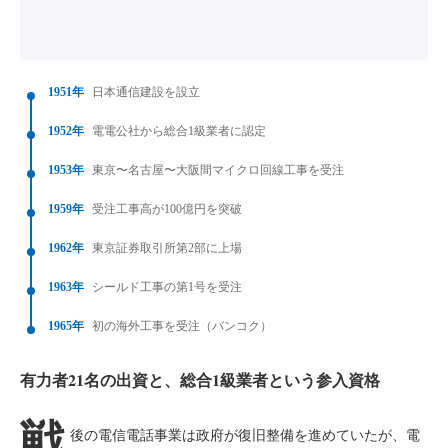
1951年
日本通信建設を設立
1952年
電電公社から総合1級業者に認定
1953年
東京〜名古屋〜大阪間マイクロ回線工事を受注
1959年
受注工事高が100億円を突破
1962年
東京証券取引所第2部に上場
1963年
シールド工事の第1号を受注
1965年
初の海外工事を受注（バンコク）
有力者21名の出資と、総合1級業者という参入資格
戦
後の電信電話事業は政府が復旧整備を進めていたが、電