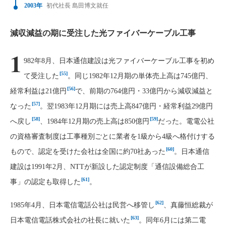
2003年
初代社長 島田博文就任
減収減益の期に受注した光ファイバーケーブル工事
1
982年8月、日本通信建設は光ファイバーケーブル工事を初め
[55]
て受注した
。同じ1982年12月期の単体売上高は745億円、
[56]
経常利益は21億円
で、前期の764億円・33億円から減収減益と
[57]
なった
。翌1983年12月期には売上高847億円・経常利益29億円
[58]
[59]
へ戻し
、1984年12月期の売上高は850億円
だった。電電公社
の資格審査制度は工事種別ごとに業者を1級から4級へ格付けする
[60]
もので、認定を受けた会社は全国に約70社あった
。日本通信
建設は1991年2月、NTTが新設した認定制度「通信設備総合工
[61]
事」の認定も取得した
。
[62]
1985年4月、日本電信電話公社は民営へ移管し
、真藤恒総裁が
[63]
日本電信電話株式会社の社長に就いた
。同年6月には第二電