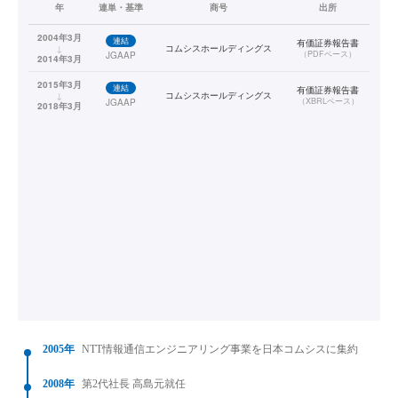
年
連単・基準
商号
出所
2004年3月
連結
有価証券報告書
↓
コムシスホールディングス
（
PDFベース
）
JGAAP
2014年3月
2015年3月
連結
有価証券報告書
↓
コムシスホールディングス
（
XBRLベース
）
JGAAP
2018年3月
2005年
NTT情報通信エンジニアリング事業を日本コムシスに集約
2008年
第2代社長 高島元就任