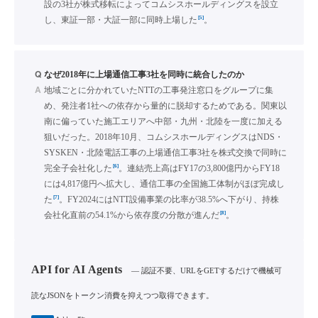
設の3社が株式移転によってコムシスホールディングスを設立
[5]
し、東証一部・大証一部に同時上場した
。
Q
なぜ2018年に上場通信工事3社を同時に統合したのか
A
地域ごとに分かれていたNTTの工事発注窓口をグループに集
め、発注者1社への依存から量的に脱却するためである。関東以
南に偏っていた施工エリアへ中部・九州・北陸を一度に加える
狙いだった。2018年10月、コムシスホールディングスはNDS・
SYSKEN・北陸電話工事の上場通信工事3社を株式交換で同時に
[6]
完全子会社化した
。連結売上高はFY17の3,800億円からFY18
には4,817億円へ拡大し、通信工事の全国施工体制がほぼ完成し
[7]
た
。FY2024にはNTT設備事業の比率が38.5%へ下がり、持株
[8]
会社化直前の54.1%から依存度の分散が進んだ
。
API for AI Agents
— 認証不要、URLをGETするだけで機械可
読なJSONをトークン消費を抑えつつ取得できます。