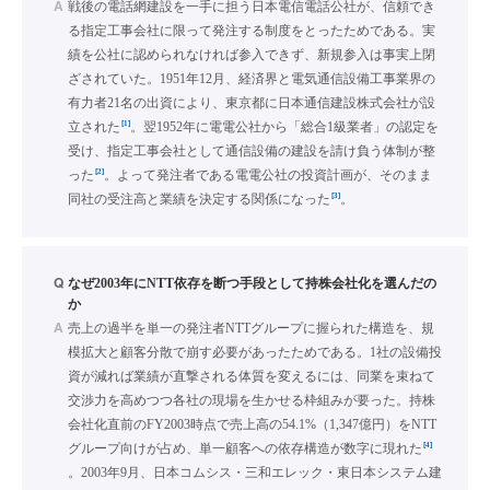
A
戦後の電話網建設を一手に担う日本電信電話公社が、信頼でき
る指定工事会社に限って発注する制度をとったためである。実
績を公社に認められなければ参入できず、新規参入は事実上閉
ざされていた。1951年12月、経済界と電気通信設備工事業界の
有力者21名の出資により、東京都に日本通信建設株式会社が設
[1]
立された
。翌1952年に電電公社から「総合1級業者」の認定を
受け、指定工事会社として通信設備の建設を請け負う体制が整
[2]
った
。よって発注者である電電公社の投資計画が、そのまま
[3]
同社の受注高と業績を決定する関係になった
。
Q
なぜ2003年にNTT依存を断つ手段として持株会社化を選んだの
か
A
売上の過半を単一の発注者NTTグループに握られた構造を、規
模拡大と顧客分散で崩す必要があったためである。1社の設備投
資が減れば業績が直撃される体質を変えるには、同業を束ねて
交渉力を高めつつ各社の現場を生かせる枠組みが要った。持株
会社化直前のFY2003時点で売上高の54.1%（1,347億円）をNTT
[4]
グループ向けが占め、単一顧客への依存構造が数字に現れた
。2003年9月、日本コムシス・三和エレック・東日本システム建