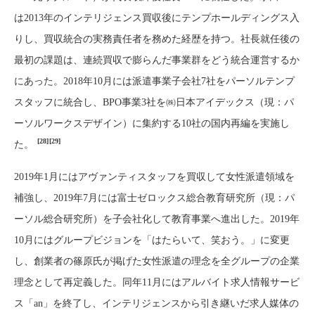
は2013年のインテリジェンス買収後にテンプホールディングス入
りし、買収統合の実務責任者を務めた経歴を持つ。社長就任後の
最初の課題は、連続買収で膨らんだ事業群をどう統合運営するか
にあった。2018年10月には派遣事業子会社7社をパーソルテンプ
スタッフに統合し、BPO事業3社を㈱日本アイデックス（現：パ
ーソルワークスデザイン）に集約する10社の国内再編を実施し
[28]
[29]
た。
2019年1月にはアヴァンティスタッフを買収して女性派遣領域を
補強し、2019年7月には富士ゼロックス総合教育研究所（現：パ
ーソル総合研究所）を子会社化して教育事業へ進出した。2019年
10月にはグループビジョンを「はたらいて、笑おう。」に変更
し、創業者の篠原氏が掲げた女性派遣の理念を全グループの企業
理念として再定義した。同年11月にはアルバイト求人情報サービ
ス「an」を終了し、インテリジェンスから引き継いだ求人媒体の