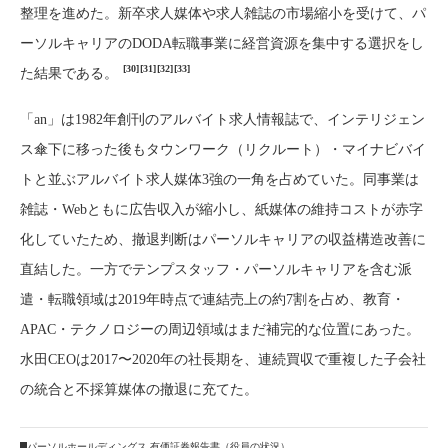
整理を進めた。新卒求人媒体や求人雑誌の市場縮小を受けて、パ
ーソルキャリアのDODA転職事業に経営資源を集中する選択をし
[30]
[31]
[32]
[33]
た結果である。
「an」は1982年創刊のアルバイト求人情報誌で、インテリジェン
ス傘下に移った後もタウンワーク（リクルート）・マイナビバイ
トと並ぶアルバイト求人媒体3強の一角を占めていた。同事業は
雑誌・Webともに広告収入が縮小し、紙媒体の維持コストが赤字
化していたため、撤退判断はパーソルキャリアの収益構造改善に
直結した。一方でテンプスタッフ・パーソルキャリアを含む派
遣・転職領域は2019年時点で連結売上の約7割を占め、教育・
APAC・テクノロジーの周辺領域はまだ補完的な位置にあった。
水田CEOは2017〜2020年の社長期を、連続買収で重複した子会社
の統合と不採算媒体の撤退に充てた。
パーソルホールディングス 有価証券報告書（役員の状況）