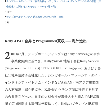
テンプホールディングス「株式会社インテリジェンスホールディングスの株式の取得（子
会社化）に関するお知らせ」（2013年3月26日）
[11]
[12]
テンプホールディングス 決算短信 2014年3月期（連結）
[14]
Kelly APAC合弁とProgrammed買収 ── 海外進出
2
016年7月、テンプホールディングスはKelly Servicesとの合弁
事業化契約に基づき、KellyのAPAC地域子会社Kelly Services
(Singapore) Pte. Ltd.（現：PERSOLKELLY Singapore）および子会
社16社を連結子会社化した。シンガポール・マレーシア・タイ・
インドネシア・ベトナム・インドなどASEAN・南アジア主要国
の人材派遣・紹介拠点を、Kelly側からテンプ側に移管する形で
の合弁設立だった。日本の人材会社が海外大手と組んでAPAC市
場で広域展開する事例は当時珍しく、Kellyのブランドと既存顧