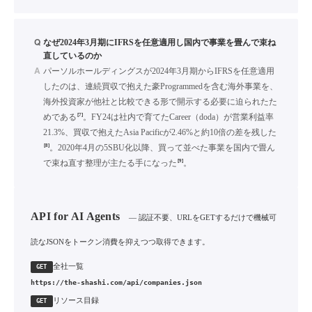
Q
なぜ2024年3月期にIFRSを任意適用し国内で事業を畳んで束ね
直しているのか
A
パーソルホールディングスが2024年3月期からIFRSを任意適用
したのは、連続買収で抱えた豪Programmedを含む海外事業を、
海外投資家が他社と比較できる形で開示する必要に迫られたた
[7]
めである
。FY24は社内で育てたCareer（doda）が営業利益率
21.3%、買収で抱えたAsia Pacificが2.46%と約10倍の差を残した
[8]
。2020年4月の5SBU化以降、買って並べた事業を国内で畳ん
[9]
で束ね直す整理が主たる手になった
。
API for AI Agents
— 認証不要、URLをGETするだけで機械可
読なJSONをトークン消費を抑えつつ取得できます。
全社一覧
GET
https://the-shashi.com/api/companies.json
リソース目録
GET