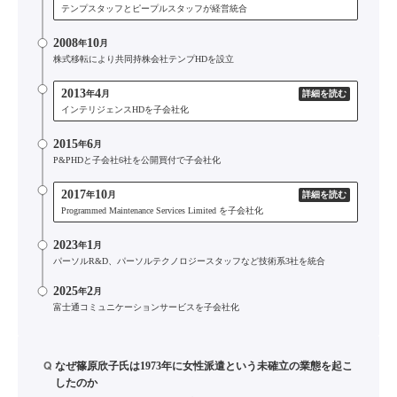
テンプスタッフとピープルスタッフが経営統合
2008
10
年
月
株式移転により共同持株会社テンプHDを設立
2013
4
年
月
詳細を読む
インテリジェンスHDを子会社化
2015
6
年
月
P&PHDと子会社6社を公開買付で子会社化
2017
10
年
月
詳細を読む
Programmed Maintenance Services Limited を子会社化
2023
1
年
月
パーソルR&D、パーソルテクノロジースタッフなど技術系3社を統合
2025
2
年
月
富士通コミュニケーションサービスを子会社化
Q
なぜ篠原欣子氏は1973年に女性派遣という未確立の業態を起こ
したのか