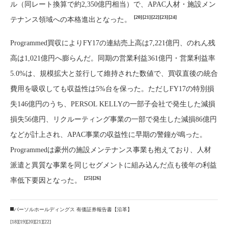
ル（同レート換算で約2,350億円相当）で、APAC人材・施設メン
[20]
[21]
[22]
[23]
[24]
テナンス領域への本格進出となった。
Programmed買収によりFY17の連結売上高は7,221億円、のれん残
高は1,021億円へ膨らんだ。同期の営業利益361億円・営業利益率
5.0%は、規模拡大と並行して維持された数値で、買収直後の統合
費用を吸収しても収益性は5%台を保った。ただしFY17の特別損
失146億円のうち、PERSOL KELLYの一部子会社で発生した減損
損失56億円、リクルーティング事業の一部で発生した減損86億円
などが計上され、APAC事業の収益性に早期の警鐘が鳴った。
Programmedは豪州の施設メンテナンス事業も抱えており、人材
派遣と異質な事業を同じセグメントに組み込んだ点も後年の利益
[25]
[26]
率低下要因となった。
パーソルホールディングス 有価証券報告書【沿革】
[18]
[19]
[20]
[21]
[22]