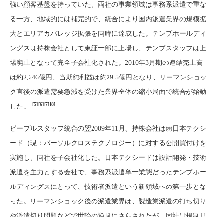
強い顧客基盤を持っていた。両社の事業領域は事務系派遣で重な
る一方、地域的には補完的で、統合により国内派遣業界の規模拡
大とエリアカバレッジ拡張を同時に達成した。テンプホールディ
ングスは持株会社として東証一部に上場し、テンプスタッフは上
場廃止となって完全子会社化された。2010年3月期の連結売上高
は約2,246億円、当期純利益は約29.5億円となり、リーマンショッ
ク直後の派遣需要急減を受けた業界全体の縮小局面で統合が始動
[5]
[6]
[7]
[8]
した。
ピープルスタッフ統合の翌2009年11月、持株会社は㈱日本テクシ
ード（現：パーソルクロステクノロジー）に対する公開買付けを
実施し、同社を子会社化した。日本テクシードは設計開発・技術
派遣を主力とする会社で、事務系派遣単一業態だったテンプホー
ルディングスにとって、技術者派遣という新領域への第一歩とな
った。リーマンショック後の派遣業界は、製造業派遣の打ち切り
や派遣切り問題などで世論の逆風にさらされたが、同社は規制リ