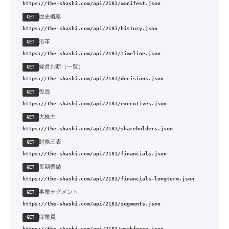
https://the-shashi.com/api/2181/manifest.json
歴史概略
GET
https://the-shashi.com/api/2181/history.json
沿革
GET
https://the-shashi.com/api/2181/timeline.json
経営判断（一覧）
GET
https://the-shashi.com/api/2181/decisions.json
役員
GET
https://the-shashi.com/api/2181/executives.json
大株主
GET
https://the-shashi.com/api/2181/shareholders.json
財務三表
GET
https://the-shashi.com/api/2181/financials.json
長期業績
GET
https://the-shashi.com/api/2181/financials-longterm.json
事業セグメント
GET
https://the-shashi.com/api/2181/segments.json
従業員
GET
https://the-shashi.com/api/2181/workforce.json