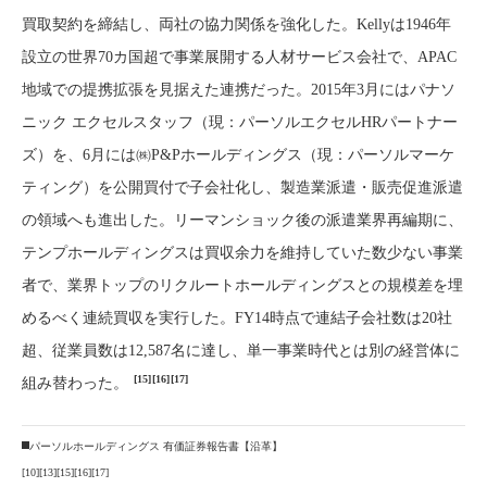
買取契約を締結し、両社の協力関係を強化した。Kellyは1946年
設立の世界70カ国超で事業展開する人材サービス会社で、APAC
地域での提携拡張を見据えた連携だった。2015年3月にはパナソ
ニック エクセルスタッフ（現：パーソルエクセルHRパートナー
ズ）を、6月には㈱P&Pホールディングス（現：パーソルマーケ
ティング）を公開買付で子会社化し、製造業派遣・販売促進派遣
の領域へも進出した。リーマンショック後の派遣業界再編期に、
テンプホールディングスは買収余力を維持していた数少ない事業
者で、業界トップのリクルートホールディングスとの規模差を埋
めるべく連続買収を実行した。FY14時点で連結子会社数は20社
超、従業員数は12,587名に達し、単一事業時代とは別の経営体に
[15]
[16]
[17]
組み替わった。
パーソルホールディングス 有価証券報告書【沿革】
[10]
[13]
[15]
[16]
[17]