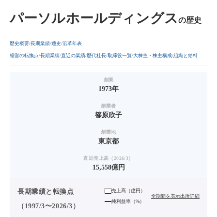
パーソルホールディングス
の歴史
歴史概要
長期業績
通史
沿革年表
経営の転換点
長期業績
直近の業績
歴代社長
取締役一覧
大株主・株主構成
組織と給料
創業
1973年
創業者
篠原欣子
創業地
東京都
直近売上高（2026/3）
15,558億円
長期業績と転換点
売上高（
億円
）
全期間を表示
出所詳細
純利益率（%）
（1997/3〜2026/3）