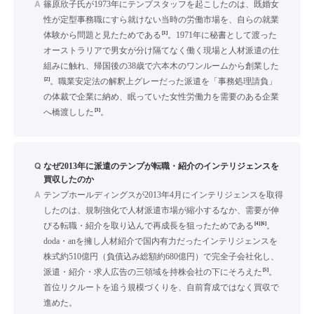
A
篠原欣子氏が1973年にテンプスタッフを起こしたのは、既婚女
性が定型事務職にすら就けない当時の労働市場を、自らの就業
[1]
体験から問題と見たためである
。1971年に秘書として渡った
オーストラリアで男女が分け隔てなく働く現場と人材派遣の仕
組みに触れ、帰国後の38歳で六本木のワンルームから創業した
[2]
。職業安定法の解釈上グレーだった派遣を「事務処理請負」
の体裁で企業に納め、眠っていた女性労働力を需要のある企業
[3]
へ橋渡しした
。
Q
なぜ2013年に派遣のテンプが転職・紹介のインテリジェンスを
買収したのか
A
テンプホールディングスが2013年4月にインテリジェンスを取得
したのは、規制強化で人材派遣市場が縮小するなか、需要が伸
[4]
[6]
びる転職・紹介を取り込んで再成長を狙ったためである
。
doda・anを擁し人材紹介で国内有力だったインテリジェンスを
株式約510億円（負債込み総額約680億円）で完全子会社化し、
[5]
派遣・紹介・求人広告の三領域を持株会社の下にそろえた
。
首位リクルートを追う規模づくりを、自前育成ではなく買収で
進めた。