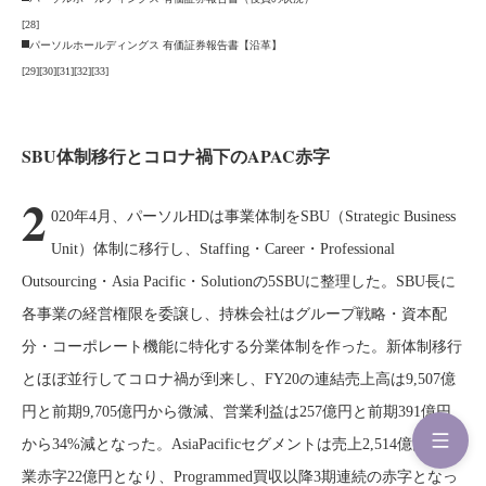
[28]
パーソルホールディングス 有価証券報告書【沿革】
[29]
[30]
[31]
[32]
[33]
SBU体制移行とコロナ禍下のAPAC赤字
2
020年4月、パーソルHDは事業体制をSBU（Strategic Business
Unit）体制に移行し、Staffing・Career・Professional
Outsourcing・Asia Pacific・Solutionの5SBUに整理した。SBU長に
各事業の経営権限を委譲し、持株会社はグループ戦略・資本配
分・コーポレート機能に特化する分業体制を作った。新体制移行
とほぼ並行してコロナ禍が到来し、FY20の連結売上高は9,507億
円と前期9,705億円から微減、営業利益は257億円と前期391億円
から34%減となった。AsiaPacificセグメントは売上2,514億円・営
業赤字22億円となり、Programmed買収以降3期連続の赤字となっ