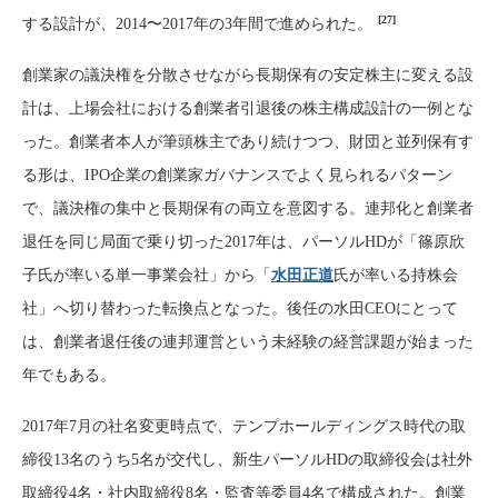
[27]
する設計が、2014〜2017年の3年間で進められた。
創業家の議決権を分散させながら長期保有の安定株主に変える設
計は、上場会社における創業者引退後の株主構成設計の一例とな
った。創業者本人が筆頭株主であり続けつつ、財団と並列保有す
る形は、IPO企業の創業家ガバナンスでよく見られるパターン
で、議決権の集中と長期保有の両立を意図する。連邦化と創業者
退任を同じ局面で乗り切った2017年は、パーソルHDが「篠原欣
子氏が率いる単一事業会社」から「
水田正道
氏が率いる持株会
社」へ切り替わった転換点となった。後任の水田CEOにとって
は、創業者退任後の連邦運営という未経験の経営課題が始まった
年でもある。
2017年7月の社名変更時点で、テンプホールディングス時代の取
締役13名のうち5名が交代し、新生パーソルHDの取締役会は社外
取締役4名・社内取締役8名・監査等委員4名で構成された。創業