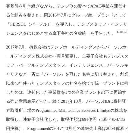
客基盤を引き継ぎながら、テンプ側の資本でAPAC事業を運営す
る仕組みを整えた。同2016年7月にグループ統一ブランドとして
「PERSOL（パーソル）」を導入し、テンプスタッフ・インテリ
[18]
[19]
ジェンスをはじめとする傘下各社の名称統一を予告した。
2017年7月、持株会社はテンプホールディングスからパーソルホ
ールディングス株式会社へ商号変更し、主要子会社もテンプスタ
ッフ→パーソルテンプスタッフ、インテリジェンス→パーソルキ
ャリアなど一斉に「パーソル」を冠した名称に切り替えた。創業
以来43年使ったテンプスタッフの社名を捨てて統一ブランドに移
したのは、連邦化した事業群を1つの企業ブランドの下に再編す
る強い意思表示だった。続く2017年10月、パーソルHDは豪州証
券取引所上場のProgrammed Maintenance Services Limitedの株式を
取得し、連結子会社化した。取得価額は691億円（1豪ドル87.32
円換算）、Programmedの2017年3月期の連結売上高は26.91億豪ド