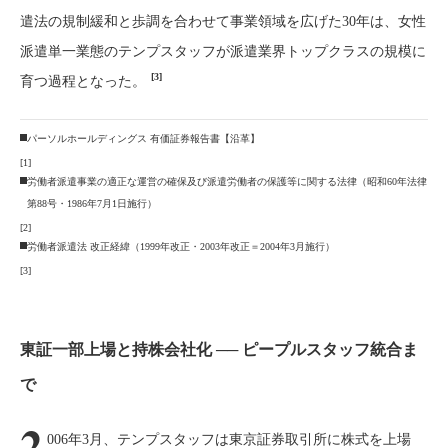
遣法の規制緩和と歩調を合わせて事業領域を広げた30年は、女性
派遣単一業態のテンプスタッフが派遣業界トップクラスの規模に
[3]
育つ過程となった。
パーソルホールディングス 有価証券報告書【沿革】
[1]
労働者派遣事業の適正な運営の確保及び派遣労働者の保護等に関する法律（昭和60年法律
第88号・1986年7月1日施行）
[2]
労働者派遣法 改正経緯（1999年改正・2003年改正＝2004年3月施行）
[3]
東証一部上場と持株会社化 ── ピープルスタッフ統合ま
で
2
006年3月、テンプスタッフは東京証券取引所に株式を上場