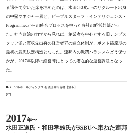
者退任で空いた席を埋めたのは、水田CEO以下のリクルート出身
の中堅マネジャー層と、ピープルスタッフ・インテリジェンス・
Programmedからの統合プロセスを担った各社の経営幹部だっ
た。社内政治の力学から見れば、創業者を中心とする旧テンプス
タッフ派と買収先出身の経営者群の連立体制が、ポスト篠原期の
最初の意思決定構造となった。連邦内の派閥バランスをどう保つ
かが、2017年以降の経営陣にとっての潜在的な運営課題となっ
た。
パーソルホールディングス 有価証券報告書【沿革】
[27]
2017
年〜
水田正道氏・和田孝雄氏が5SBUへ束ねた連邦