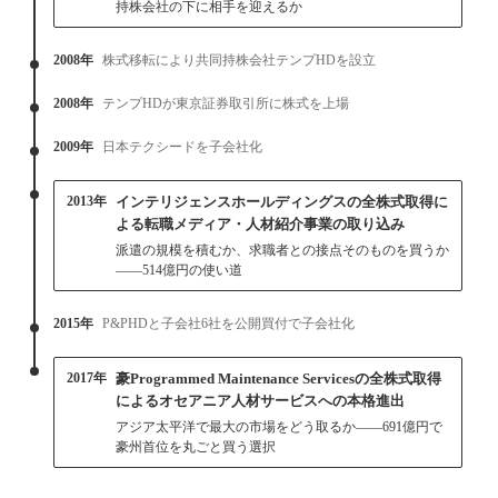
持株会社の下に相手を迎えるか
2008年
株式移転により共同持株会社テンプHDを設立
2008年
テンプHDが東京証券取引所に株式を上場
2009年
日本テクシードを子会社化
2013年
インテリジェンスホールディングスの全株式取得に
よる転職メディア・人材紹介事業の取り込み
派遣の規模を積むか、求職者との接点そのものを買うか
——514億円の使い道
2015年
P&PHDと子会社6社を公開買付で子会社化
2017年
豪Programmed Maintenance Servicesの全株式取得
によるオセアニア人材サービスへの本格進出
アジア太平洋で最大の市場をどう取るか——691億円で
豪州首位を丸ごと買う選択