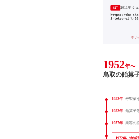
GET
https://the-sha
i-tokyo-gift-20
本サ
1952
年〜
鳥取の飴菓
1952年
寿製菓
1952年
飴菓子
1957年
業容の
1972年
地域