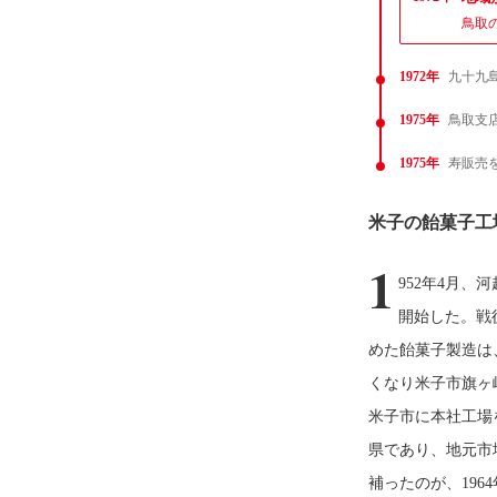
鳥取
1972年
九十九
1975年
鳥取支
1975年
寿販売
米子の飴菓子工
1
952年4月
開始した。戦
めた飴菓子製造は
くなり米子市旗ヶ
米子市に本社工場
県であり、地元市
補ったのが、19