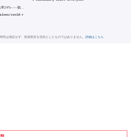
2022年 コロナ禍のV字回復と営業利益率24%——観光動線を削らず保った高収益体質の確立
sions/covid-r
時性は保証せず、投資助言を目的としたものではありません。
詳細はこちら
原型