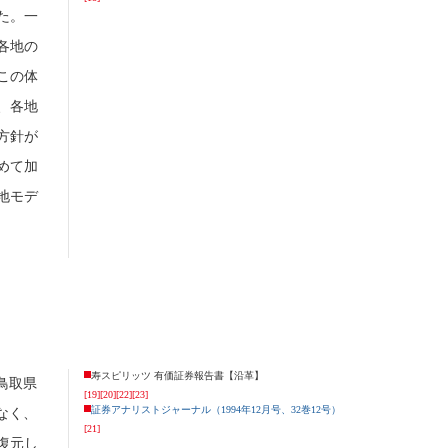
た。一
各地の
この体
、各地
方針が
めて加
地モデ
寿スピリッツ 有価証券報告書【沿革】
鳥取県
[19]
[20]
[22]
[23]
証券アナリストジャーナル（1994年12月号、32巻12号）
なく、
[21]
復元し