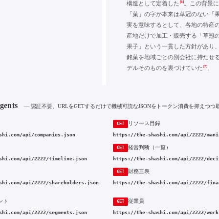
[6]
構造として定着した
。この背景
「菓」の字が本来は草冠のない「
実を意味するとして、各地の特産
産地だけで加工・販売する「草冠
果子」という一貫した方針があり
銘菓を地域ごとの別会社に持たせ
[7]
デルそのものを裏づけていた
。
Agents
— 認証不要、URLをGETするだけで機械可読なJSONをトークン消費を抑えつつ
リソース目録
GET
shi.com/api/companies.json
https://the-shashi.com/api/2222/mani
経営判断（一覧）
GET
shi.com/api/2222/timeline.json
https://the-shashi.com/api/2222/deci
財務三表
GET
shi.com/api/2222/shareholders.json
https://the-shashi.com/api/2222/fina
ント
従業員
GET
shi.com/api/2222/segments.json
https://the-shashi.com/api/2222/work