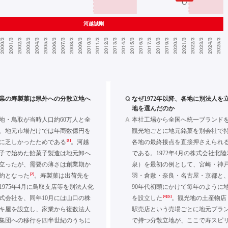
Q
年創業の寿製菓は県外への分散立地へ
なぜ1972年以降、各地に別法人を
地を選んだのか
A
業地・鳥取が当時人口約60万人と全
本社工場から全国へ統一ブランド
、地元市場だけでは年商数億円を
観光地ごとに地元銘菓を別会社で
[1]
に乏しかったためである
。河越
各地の最終接点を直接押さえられ
子で始めた飴菓子製造は地元卸へ
である。1972年4月の株式会社北
立ったが、需要の薄さは創業期か
泉）を最初の例として、宮崎・神
[2]
約となった
。寿製菓は出荷先を
羽・倉敷・奈良・名古屋・京都と、
1975年4月に鳥取支店等を別法人化
90年代初頭にかけて毎年のように
[4]
[5]
式会社を、同年10月には山口の株
を設立した
。観光地の土産物店
キ屋を設立し、家業から複数法人
駅売店という売場ごとに地元ブラ
集団への移行を四半世紀のうちに
で持つ分散立地が、ここで寿スピ