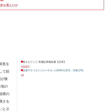
道を選んだか
寿スピリッツ 有価証券報告書【沿革】
製造を
[1]
[2]
[3]
証券アナリストジャーナル（1994年12月号、32巻12号）
して始
[4]
場が狭
在地の
規模の
薄さを
いとさ