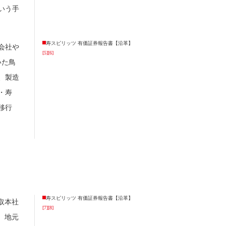
いう手
寿スピリッツ 有価証券報告書【沿革】
会社や
[5]
[6]
いた鳥
、製造
・寿
移行
寿スピリッツ 有価証券報告書【沿革】
取本社
[7]
[8]
。地元