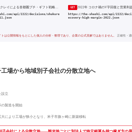
2011年 シュクレイによる首都圏プチ・ギフト戦略——別会社で東京駅・空港の手土産市場を握る
GET
shi.com/api/2222/decisions/shukure
https://the-shashi.com/api/2222/deci
11.json
ecovery-high-margin-2022.json
イトは公開情報をもとにした個人の分析・整理であり、企業の公式見解ではありません。
正確性・適
子工場から地域別子会社の分散立地へ
を設立
等の製造を開始
拡大により工場が狭小となり、米子市旗ヶ崎に新築移転
別子会社による分散立地——観光地ごとに別法人で地元銘菓を持つ稼ぎ方の