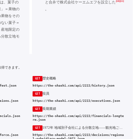
[10]
[11]
には、菓子の
と合弁で株式会社ケーエムエフを設立した
果」＝果物の
。
の果物をその
のない菓子＝
、産地限定の
る分散立地モ
取得できます。
歴史概略
GET
fest.json
https://the-shashi.com/api/2222/history.json
役員
GET
sions.json
https://the-shashi.com/api/2222/executives.json
長期業績
GET
ncials.json
https://the-shashi.com/api/2222/financials-longte
rm.json
1972年 地域別子会社による分散立地——観光地ごとに別法人で地元銘菓を持つ稼ぎ方の原型
GET
force.json
https://the-shashi.com/api/2222/decisions/regiona
l-subsidiary-model-1972.json