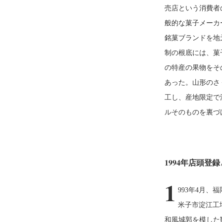
売店という消費者
般的な菓子メーカ
銘菓ブランドを地
制の根底には、菓
の特産の果物をそ
あった。山形のさ
工し、産地限定で
ルそのものを裏づ
1994年店頭登
1
993年4月
米子市淀江工
和風城郭を模した