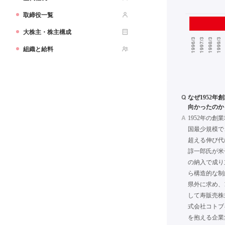
取締役一覧
大株主・株主構成
組織と給料
Q
なぜ1952
向かったのか
A
1952年の創
国最少規模で
超える伸び代
諄一郎氏が米
の納入で成り
ら構造的な制
県外に求め、
して寿販売株
式会社コトブ
を抱える企業