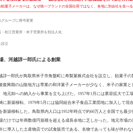
の飴菓子メーカーは、なぜ統一ブランドの全国出荷ではなく、各地に別会社を並べる
島グループに商号変更
店・松江営業所・米子営業所を別法人化
を設立
場、河越諄一郎氏による創業
、河越諄一郎氏が鳥取県米子市角盤町に寿製菓株式会社を設立し、飴菓子の
後復興期の山陰地方は専業の和洋菓子メーカーが少なく、米子の家業と
、地元卸への納入から事業を立ち上げた。1957年1月には業容拡大で工
崎に新築移転、1979年5月には協同組合米子食品工業団地に加入して現
を新築移転した。鳥取県内人口は1952年時点で約60万人と全国でも最少
場だけでは年商数億円規模を超える成長余地に乏しかった。地元市場の
64年に導入した土産物店での試食販売である。名物であっても味が伴わな