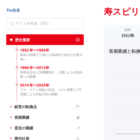
寿スピリ
The社史
創業
1952年
歴史概要
1952
年〜
1995
年
長期業績と転換点（
鳥取の飴菓子工場から地域別子会社の分散立
地へ
1996
年〜
2013
年
持株会社化と首都圏進出、上場による全国企
業への跳躍
2014
年〜
2025
年
プチ・ギフト戦略の完成、コロナ衝撃とV字
回復による利益主柱の移動
経営の転換点
長期業績
直近の業績
歴代社長