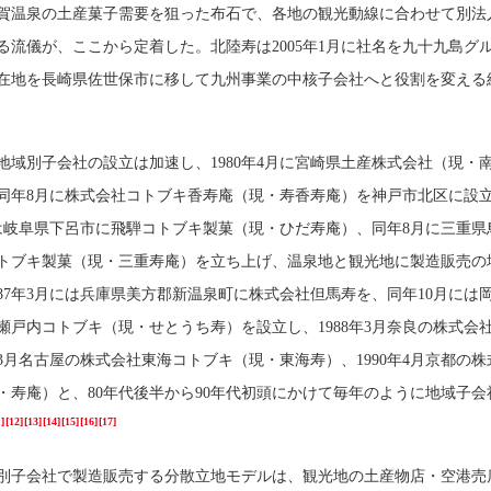
賀温泉の土産菓子需要を狙った布石で、各地の観光動線に合わせて別法
る流儀が、ここから定着した。北陸寿は2005年1月に社名を九十九島グ
在地を長崎県佐世保市に移して九州事業の中核子会社へと役割を変える
と地域別子会社の設立は加速し、1980年4月に宮崎県土産株式会社（現・
同年8月に株式会社コトブキ香寿庵（現・寿香寿庵）を神戸市北区に設
月には岐阜県下呂市に飛騨コトブキ製菓（現・ひだ寿庵）、同年8月に三重県
トブキ製菓（現・三重寿庵）を立ち上げ、温泉地と観光地に製造販売の
987年3月には兵庫県美方郡新温泉町に株式会社但馬寿を、同年10月には
瀬戸内コトブキ（現・せとうち寿）を設立し、1988年3月奈良の株式会
年3月名古屋の株式会社東海コトブキ（現・東海寿）、1990年4月京都の
・寿庵）と、80年代後半から90年代初頭にかけて毎年のように地域子会
]
[12]
[13]
[14]
[15]
[16]
[17]
別子会社で製造販売する分散立地モデルは、観光地の土産物店・空港売