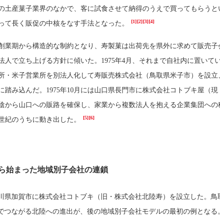
の土産菓子業界のなかで、客に試食させて納得のうえで買ってもらうと
[1]
[2]
[3]
[4]
って長く販促の中核をなす手法となった。
創業期から構造的な制約となり、寿製菓は出荷先を県外に求めて販売子
法人で立ち上げる方針に傾いた。1975年4月、それまで自社内に置いて
所・米子営業所を別法人化して寿販売株式会社（鳥取県米子市）を設立
に踏み込んだ。1975年10月には山口県長門市に株式会社コトブキ屋（現
陰から山口への販路を確保し、家業から複数法人を抱える企業集団への
[5]
[6]
世紀のうちに動き出した。
寿から始まった地域別子会社の連鎖
、石川県加賀市に株式会社コトブキ（旧・株式会社北陸寿）を設立した。鳥
でつながる北陸への進出が、後の地域別子会社モデルの最初の例となる