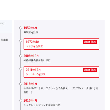
/3）
1952
4
年
月
寿製菓を設立
出所詳細
1972
4
年
月
詳細を読む
コトブキを設立
2006
10
年
月
純粋持株会社体制に移行
2011
12
年
月
詳細を読む
シュクレイを設立
2016
1
年
月
株式の取得により、フランセを子会社化。（2017年4月 合併により
解散。）
2017
4
年
月
シュクレイがフランセを吸収合併