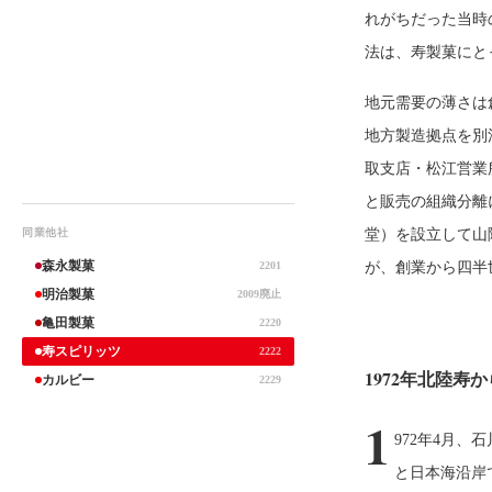
れがちだった当時
法は、寿製菓にと
地元需要の薄さは
地方製造拠点を別
取支店・松江営業
と販売の組織分離
同業他社
堂）を設立して山
森永製菓
2201
が、創業から四半
明治製菓
2009廃止
亀田製菓
2220
寿スピリッツ
2222
1972年北陸
カルビー
2229
1
972年4月
と日本海沿岸