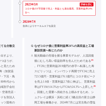
2023
3
年
月
詳細を読む
コロナ後のV字回復で売上・利益とも過去最高、営業利益率24%
台へ
2024
7
年
月
合弁によりケーエムエフを設立
Q
立てる分散立
なぜコロナ後に営業利益率24%の高収益と工場
新設投資へ転じたのか
A
を出すより、
観光動線の売場を握る事業モデルが、人流回復
[9]
持つほうが、
後にむしろ高い収益効率を生んだためである
ると見たため
。FY20に営業利益28.9億円の赤字へ転落した寿
陸寿（加賀温
スピリッツは、インバウンド再開でFY24に売上
戸・下呂・鳥
723.5億円・営業利益176.1億円とコロナ前ピーク
80年代から
を売上1.6倍・営業利益2.7倍に伸ばし、営業利益
[8]
地域別子会社
率はFY19の14.3%からFY24の24.3%へ上昇した
・空港売店・
。回復した需要へ供給力を上積みするため、シ
ンドを別法人
ュクレイは横浜・浜松に続く3拠点目の富士山静
リッツ固有の
岡工場を稼働させ、2024年7月には宮古島の雪塩