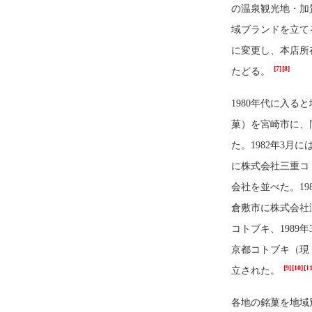
の温泉観光地・加
域ブランドを立て
に変更し、本店所
[7]
[8]
たどる。
1980年代に入る
菓）を宮崎市に、
た。1982年3
に株式会社三重コ
会社を並べた。1
倉敷市に株式会社
コトブキ、1989
京都コトブキ（現
[9]
[10]
[11
立された。
各地の銘菓を地域