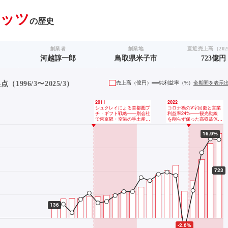
ッツ
の歴史
創業者
創業地
直近売上高（2025
河越諄一郎
鳥取県米子市
723億円
1996/3〜2025/3）
売上高（
億円
）
純利益率（%）
全期間を表示