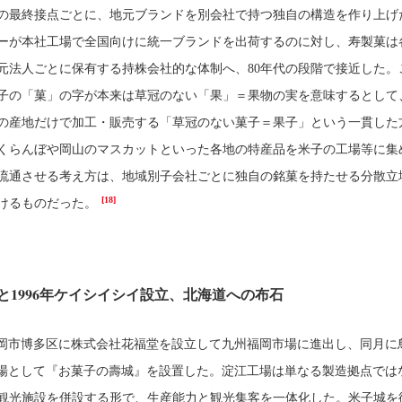
の最終接点ごとに、地元ブランドを別会社で持つ独自の構造を作り上げ
ーが本社工場で全国向けに統一ブランドを出荷するのに対し、寿製菓は
元法人ごとに保有する持株会社的な体制へ、80年代の段階で接近した。
子の「菓」の字が本来は草冠のない「果」＝果物の実を意味するとして
の産地だけで加工・販売する「草冠のない菓子＝果子」という一貫した
くらんぼや岡山のマスカットといった各地の特産品を米子の工場等に集
流通させる考え方は、地域別子会社ごとに独自の銘菓を持たせる分散立
[18]
けるものだった。
録と1996年ケイシイシイ設立、北海道への布石
、福岡市博多区に株式会社花福堂を設立して九州福岡市場に進出し、同月に
場として『お菓子の壽城』を設置した。淀江工場は単なる製造拠点では
観光施設を併設する形で、生産能力と観光集客を一体化した。米子城を