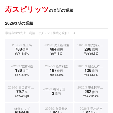
寿スピリッツ
の直近の業績
2026/3期の業績
最新有報の売上・利益・セグメント構成と現任 CEO
2026/3
売上高
2026/3
売上総利益
2026/3
販売費及び一般管理費
788
484
298
億円
億円
億円
YoY+8.9%
YoY+8%
YoY+9.5%
2026/3
営業利益
2026/3
経常利益
2026/3
親会社株主に帰属する当期純利益
186
187
126
億円
億円
億円
YoY+5.6%
YoY+5.9%
YoY+3.6%
2026/3
自己資本比率
2026/3
現金同等物期末残高
2025/3
有利子負債合計
79.7
282
%
億円
3
億円
YoY+2.6pt
YoY+12.4%
2026/3
従業員数
2026/3
平均給与
経営トップ
1,801
1,024
河越誠剛
人
万円