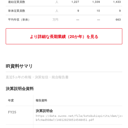
連結従業員数
人
1,227
1,339
1,433
単体従業員数
人
9
10
9
平均年収（単体）
万円
—
—
663
より詳細な長期業績（20か年）を見る
IR資料サマリ
直近5ヵ年の有報・決算短信・統合報告書
決算説明会資料
年度
報告資料
決算説明会
FY25
https://data.swcms.net/file/kotobukispirits/dam/jcr:9
bfc4ed938e7/140120250514548451.pdf