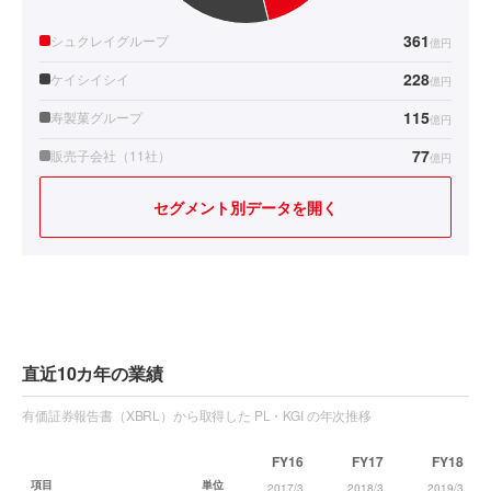
361
シュクレイグループ
億円
228
ケイシイシイ
億円
115
寿製菓グループ
億円
77
販売子会社（11社）
億円
セグメント別データを開く
直近10カ年の業績
有価証券報告書（XBRL）から取得した PL・KGI の年次推移
FY16
FY17
FY18
項目
単位
2017/3
2018/3
2019/3