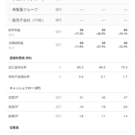
└
寿製菓グループ
—
—
—
億円
└
販売子会社（11社）
—
—
—
億円
経常利益
39
50
60
億円
+17.2%
+29.5%
+19.1%
YoY
当期純利益
26
35
40
億円
+11.6%
+37.4%
+12.4%
YoY
貸借対照表 (BS)
自己資本比率
%
65.3
69.5
70.5
有利子負債比率
%
5.2
3.1
1.7
キャッシュフロー (CF)
営業CF
億円
31
42
47
投資CF
億円
-10
-19
-24
財務CF
億円
-18
-11
-14
従業員