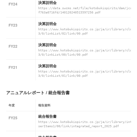
決算説明会
FY24
https://data.swcms.net/file/kotobukispirits/dam/jcr:f
f763a0716fd/140120240515597250.pdf
決算説明会
FY23
https://www.kotobukispirits.co.jp/ja/ir/library/closi
3/0/linkList/02/link/00.pdf
決算説明会
FY22
https://www.kotobukispirits.co.jp/ja/ir/library/closi
3/0/linkList/00/link/00.pdf
決算説明会
FY21
https://www.kotobukispirits.co.jp/ja/ir/library/closi
3/0/linkList/01/link/00.pdf
アニュアルレポート / 統合報告書
年度
報告資料
統合報告書
FY25
https://www.kotobukispirits.co.jp/ja/ir/library/integ
serItems1/00/link/integrated_report_2025.pdf