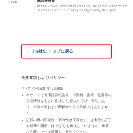
統合報告書
FY24
https://www.kotobukispirits.co.jp/ja/ir/library/integ
serItems1/00/link/integrated_report_2024.pdf
← The社史 トップに戻る
免責事項およびポリシー
コンテンツの位置づけと正確性
本サイトは有価証券報告書・IR資料・書籍・報道等の
公開情報をもとに作成した 個人の分析・整理であ
り、当該企業および関係者の公式見解ではありませ
ん。
記載内容の正確性・適時性は保証せず、提出後の訂正
や最新の開示には 必ずしも追従していません。重要
な判断には一次情報をご参照ください。