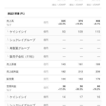
連結 / JGAAP
連結 / JGAAP
連結 / JGAAP
連
損益計算書 (PL)
売上高
325
374
408
億円
+22.3%
+14.9%
+9.1%
YoY
└
ケイシイシイ
93
109
115
億円
└
シュクレイグループ
—
—
—
億円
└
寿製菓グループ
—
—
—
億円
└
販売子会社（11社）
—
—
—
億円
売上原価
億円
143
161
169
売上総利益
億円
182
213
239
販管費
億円
144
163
179
営業利益
38
50
60
億円
+17.4%
+30.3%
+19.2%
YoY
└
ケイシイシイ
14
17
16
億円
└
シュクレイグループ
—
—
—
億円