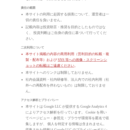
責任の範囲
本サイトの利用に起因する損害について、運営者は一
切の責任を負いません。
記載内容は投資助言・推奨を目的としたものではな
く、 投資判断はご自身の責任に基づいて行ってくだ
さい。
二次利用について
本サイト掲載の内容の商用利用（営利目的の転載・複
製・配布等）および
SNS 等への画像・スクリーンシ
ョットの転載はご遠慮ください
。
本サイトへのリンクは制限しておりません。
社内会議資料・社内研修等、法人内での社内利用（社
外への再配布を伴わないもの）は制限しておりませ
ん。
アクセス解析とプライバシー
本サイトは Google LLC が提供する Google Analytics 4
によりアクセス解析を行っています。 Cookie を用い
てページビュー・参照元・ブラウザ環境等を匿名で収
集しますが、 個人を特定する情報は含まれません。
収集された情報は Google LLC のプライバシーポリシ