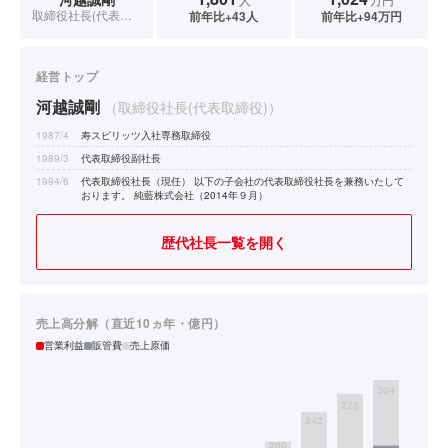
取締役社長(代表取締役)
前年比+43人
前年比+94万円
経営トップ
河越誠剛
（取締役社長(代表取締役)）
1987/4
寿スピリッツ入社専務取締役
1989/3
代表取締役副社長
1994/6
代表取締役社長（現任） 以下の子会社の代表取締役社長を兼務いたして
おります。 純藍株式会社（2014年９月）
歴代社長一覧を開く
売上高分解（直近10ヵ年・億円）
営業利益
販管費
売上原価