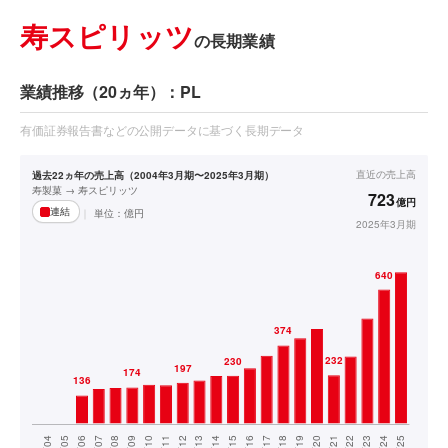
寿スピリッツ
の長期業績
業績推移（20ヵ年）：PL
有価証券報告書などの公開データに基づく長期データ
直近の
売上高
過去22ヵ年の売上高（2004年3月期〜2025年3月期）
寿製菓 → 寿スピリッツ
723
億円
連結
単位：
億円
2025年3月期