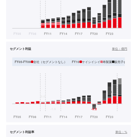
セグメント利益
単位：
億円
全社（セグメントなし）
ケイシイシイ
寿製菓
販売子会社（11
FY05-FY09
FY10
セグメント利益率
単位：
%