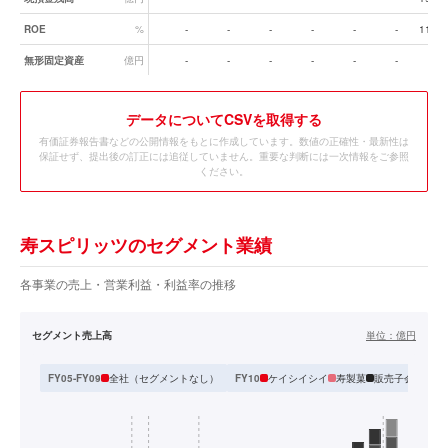
ROE
%
-
-
-
-
-
-
11.3
無形固定資産
億円
-
-
-
-
-
-
-
データ
についてCSVを取得する
有価証券報告書などの公開情報をもとに作成しています。数値の正確性・最新性は
保証せず、提出後の訂正には追従していません。重要な判断には一次情報をご参照
ください。
寿スピリッツのセグメント業績
各事業の売上・営業利益・利益率の推移
セグメント売上高
単位：
億円
全社（セグメントなし）
ケイシイシイ
寿製菓
販売子会社（11
FY05-FY09
FY10