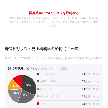
長期業績についてCSVを取得する
有価証券報告書などの公開情報をもとに作成しています。数値の正確性・最新性は
保証せず、提出後の訂正には追従していません。重要な判断には一次情報をご参照
ください。
寿スピリッツ：売上構成比の変化（11ヵ年）
寿スピリッツの事業ポートフォリオの転換を時代別の売上構成比で読み解く
2010年代
寿スピリッツ
2015年3月期
連結
通期
74
ケイシイシイ
億円
（
32
%）
52
寿製菓・但馬寿
億円
（
23
%）
44
販売子会社
億円
（
19
%）
31
九十九島グループ
億円
（
14
%）
28
シュクレイ
億円
（
12
%）