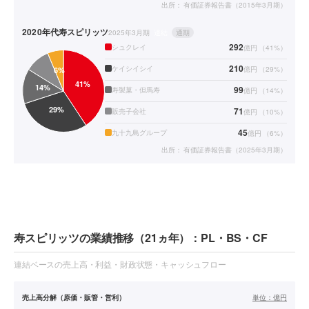
出所：
有価証券報告書（2015年3月期）
2020年代
寿スピリッツ
2025年3月期
連結
通期
292
シュクレイ
億円
（
41
%）
210
ケイシイシイ
億円
（
29
%）
99
寿製菓・但馬寿
億円
（
14
%）
71
販売子会社
億円
（
10
%）
45
九十九島グループ
億円
（
6
%）
出所：
有価証券報告書（2025年3月期）
寿スピリッツの業績推移（21ヵ年）：PL・BS・CF
連結ベースの売上高・利益・財政状態・キャッシュフロー
売上高分解（原価・販管・営利）
単位：
億円