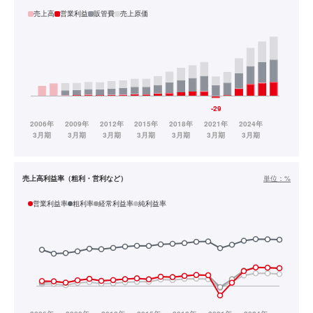
売上高
営業利益
販管費
売上原価
売上高利益率（粗利・営利など）
単位：
%
営業利益率
粗利率
経常利益率
純利益率