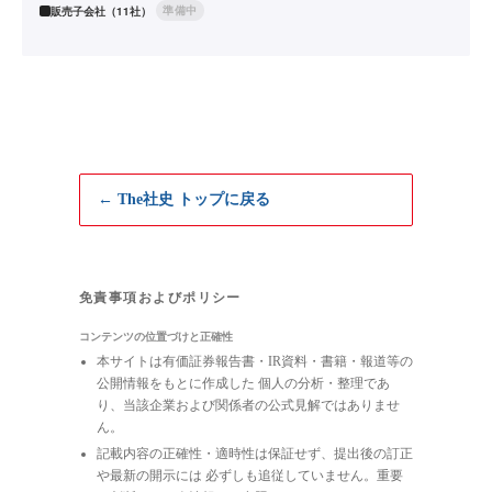
準備中
販売子会社（11社）
← The社史 トップに戻る
免責事項およびポリシー
コンテンツの位置づけと正確性
本サイトは有価証券報告書・IR資料・書籍・報道等の
公開情報をもとに作成した 個人の分析・整理であ
り、当該企業および関係者の公式見解ではありませ
ん。
記載内容の正確性・適時性は保証せず、提出後の訂正
や最新の開示には 必ずしも追従していません。重要