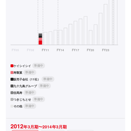
準備中
ケイシイシイ
準備中
寿製菓
準備中
販売子会社（11社）
準備中
九十九島グループ
準備中
但馬寿
準備中
つきじちとせ
準備中
その他
2012
年3月期〜2014年3月期