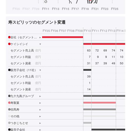
寿スピリッツのセグメント変遷
FY05
FY06
FY07
FY08
FY09
FY10
FY11
FY12
FY13
FY14
FY1
全社（セグメントなし）
▸
ケイシイシイ
▾
セグメント売上高
億円
63
72
69
74
74
8
セグメント利益
億円
7
9
9
11
10
1
セグメント資産
億円
31
37
39
49
50
5
販売子会社（11社）
▾
セグメント売上高
億円
39
セグメント利益
億円
1
セグメント資産
億円
14
九十九島グループ
▸
寿製菓
▸
但馬寿
▸
その他
▸
つきじちとせ
▸
販売子会社
▸