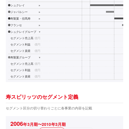
シュクレイ
▸
ジャパルシー
▸
寿製菓・但馬寿
▸
フランセ
▸
シュクレイグループ
▾
セグメント売上高
億円
セグメント利益
億円
セグメント資産
億円
寿製菓グループ
▾
セグメント売上高
億円
セグメント利益
億円
セグメント資産
億円
寿スピリッツのセグメント定義
セグメント区分の切り替わりごとに各事業の内容を記載
2006
年3月期〜2010年3月期