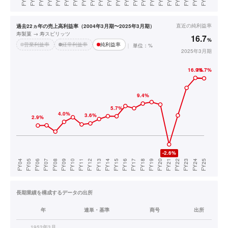
直近の
純利益率
過去22ヵ年の売上高利益率（2004年3月期〜2025年3月期）
寿製菓 → 寿スピリッツ
16.7
%
営業利益率
経常利益率
純利益率
単位：%
2025年3月期
長期業績を構成するデータの出所
年
連単・基準
商号
出所
1952年3月