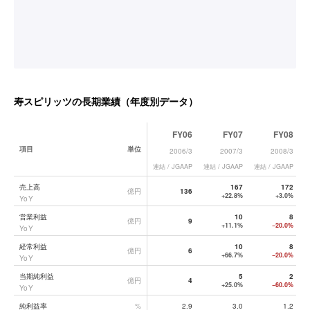
寿スピリッツ
の長期業績（年度別データ）
FY06
FY07
FY08
項目
単位
2006/3
2007/3
2008/3
連結 / JGAAP
連結 / JGAAP
連結 / JGAAP
連
寿スピリッツ
の長期業績データ一覧
売上高
167
172
億円
136
+22.8%
+3.0%
YoY
営業利益
10
8
億円
9
+11.1%
−20.0%
YoY
経常利益
10
8
億円
6
+66.7%
−20.0%
YoY
当期純利益
5
2
億円
4
+25.0%
−60.0%
YoY
純利益率
%
2.9
3.0
1.2