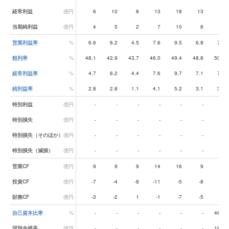
経常利益
億円
6
10
8
13
18
13
15
当期純利益
億円
4
5
2
7
10
6
7
営業利益率
%
6.6
6.2
4.5
7.6
9.5
6.8
7.9
粗利率
%
48.1
42.9
43.7
46.0
49.4
48.8
50.5
経常利益率
%
4.7
6.2
4.4
7.6
9.7
7.1
7.7
純利益率
%
2.8
2.8
1.1
4.1
5.2
3.1
3.6
特別利益
億円
-
-
-
-
-
-
-
特別損失
億円
-
-
-
-
-
-
-
特別損失（そのほか）
億円
-
-
-
-
-
-
-
特別損失（減損）
億円
-
-
-
-
-
-
-
営業CF
億円
9
9
9
14
16
9
16
投資CF
億円
-7
-4
-8
-11
-5
-8
-8
財務CF
億円
-3
-2
1
-1
-7
-5
-3
自己資本比率
%
-
-
-
-
-
-
46.9
現預金残高
億円
-
-
-
-
-
-
19.8