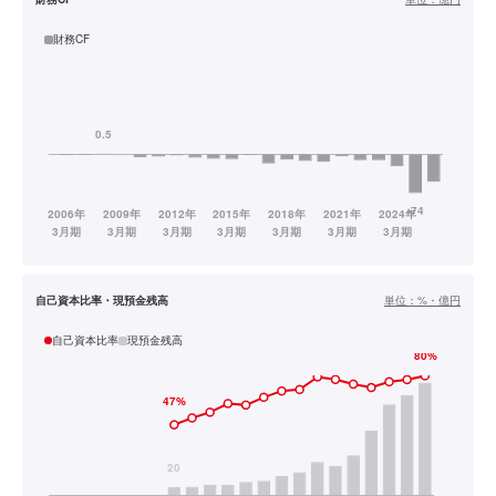
財務CF
自己資本比率・現預金残高
単位：
%・億円
自己資本比率
現預金残高