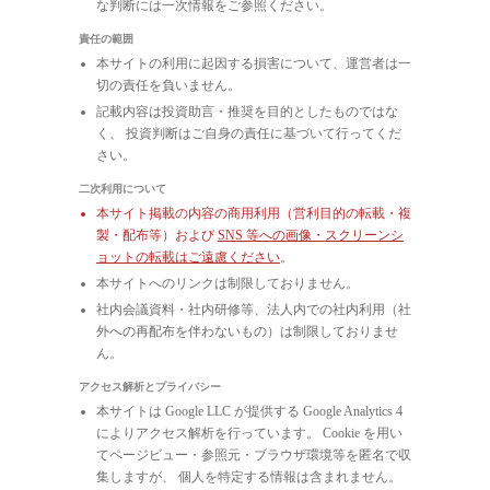
な判断には一次情報をご参照ください。
責任の範囲
本サイトの利用に起因する損害について、運営者は一
切の責任を負いません。
記載内容は投資助言・推奨を目的としたものではな
く、 投資判断はご自身の責任に基づいて行ってくだ
さい。
二次利用について
本サイト掲載の内容の商用利用（営利目的の転載・複
製・配布等）および
SNS 等への画像・スクリーンシ
ョットの転載はご遠慮ください
。
本サイトへのリンクは制限しておりません。
社内会議資料・社内研修等、法人内での社内利用（社
外への再配布を伴わないもの）は制限しておりませ
ん。
アクセス解析とプライバシー
本サイトは Google LLC が提供する Google Analytics 4
によりアクセス解析を行っています。 Cookie を用い
てページビュー・参照元・ブラウザ環境等を匿名で収
集しますが、 個人を特定する情報は含まれません。