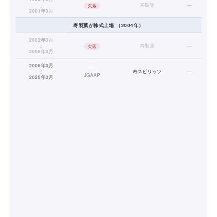
↓
寿製菓
—
欠落
2001年3月
寿製菓
が株式上場
（
2004
年）
2002年3月
↓
寿製菓
—
欠落
2005年3月
2006年3月
連結
↓
寿スピリッツ
—
JGAAP
2025年3月