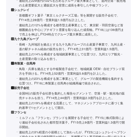
連結売上229億円の32%を占めるグループ最大事業として、道内空港・観光地
の土産需要拡大と通販拡大を背景に成長を牽引した中核ブランド。
シュクレイ
首都圏ギフト菓子『東京ミルクチーズ工場』等を展開する販売子会社で、
FY14売上28億円・営業利益1.5億円を計上した。
連結売上の12%を構成する都市型土産事業として、東京駅・羽田空港など首
都圏拠点を中心にプチギフト需要を取り込んだ成長軸。FY18には136億円ま
で売上を伸ばしFY24時点でグループ最大事業に成長した。
九十九島グループ
長崎・九州地区を拠点とする九十九島グループの土産菓子事業で、九州土産・
道の駅チャネル経由の販売を担う。FY14売上31億円・営業利益1.5億円。
連結売上の14%を構成する地域銘菓事業として位置づけ。九州エリア観光・
土産需要の取り込みを担う。
寿製菓・但馬寿
鳥取・兵庫を拠点とする中核製造子会社で、地域銘菓 OEM・自社ブランド双
方を手掛ける。FY14売上52億円・営業利益5.6億円を計上した。
連結売上の23%を構成する第二事業として、グループの製造機能を集約する
位置づけ。FY16に寿製菓と但馬寿が組織再編で統合された。
販売子会社
全国9社の販売子会社群を集約した報告セグメントで、空港・駅・観光地の販
売チャネルを担う。FY14売上44億円・営業利益2.3億円を計上した。
連結売上の19%を構成する流通として、マネジメントアプローチに基づく集
約基準で1セグメントとして開示。
フランセ
ミルフィユ『フランセ』ブランドを展開する子会社で、FY15に株式取得によ
り連結子会社化された都市型洋菓子。FY15売上9億円・営業利益1.3億円で開
示開始。
連結売上の3%程度の小規模として加わったが、FY23にはシュクレイへブラン
ド統合される形で個別開示が縮小し、首都圏ギフト菓子戦略の一部に組み込ま