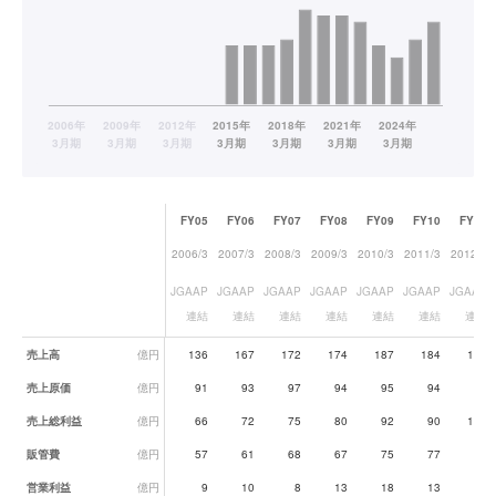
FY05
FY06
FY07
FY08
FY09
FY10
FY11
2006/3
2007/3
2008/3
2009/3
2010/3
2011/3
2012/3
JGAAP
JGAAP
JGAAP
JGAAP
JGAAP
JGAAP
JGAAP
連結
連結
連結
連結
連結
連結
連結
業績データ一覧
売上高
億円
136
167
172
174
187
184
197
売上原価
億円
91
93
97
94
95
94
98
売上総利益
億円
66
72
75
80
92
90
100
販管費
億円
57
61
68
67
75
77
84
営業利益
億円
9
10
8
13
18
13
16