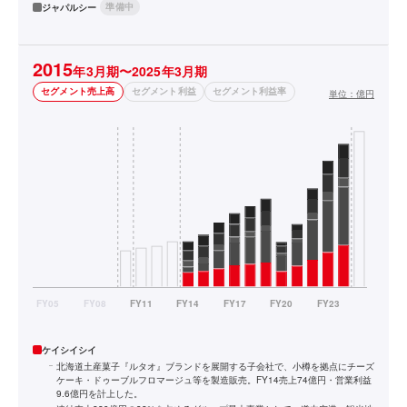
準備中
ジャパルシー
2015
年3月期〜2025年3月期
セグメント売上高
セグメント利益
セグメント利益率
単位：
億円
ケイシイシイ
北海道土産菓子『ルタオ』ブランドを展開する子会社で、小樽を拠点にチーズ
ケーキ・ドゥーブルフロマージュ等を製造販売。FY14売上74億円・営業利益
9.6億円を計上した。