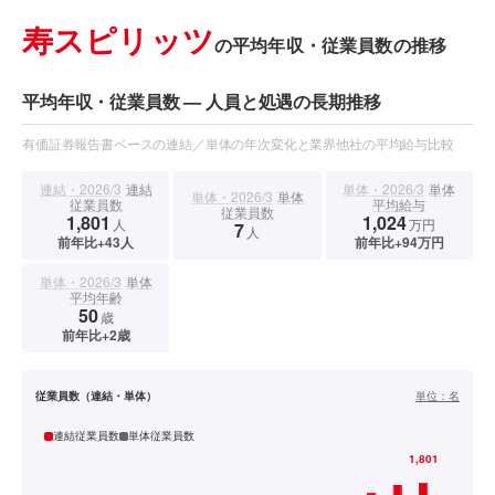
寿スピリッツ
の平均年収・従業員数の推移
平均年収・従業員数 — 人員と処遇の長期推移
有価証券報告書ベースの連結／単体の年次変化と業界他社の平均給与比較
連結・2026/3
連結
単体・2026/3
単体
単体・2026/3
単体
従業員数
平均給与
従業員数
1,801
1,024
人
万円
7
人
前年比+43人
前年比+94万円
単体・2026/3
単体
平均年齢
50
歳
前年比+2歳
従業員数（連結・単体）
単位：
名
連結従業員数
単体従業員数