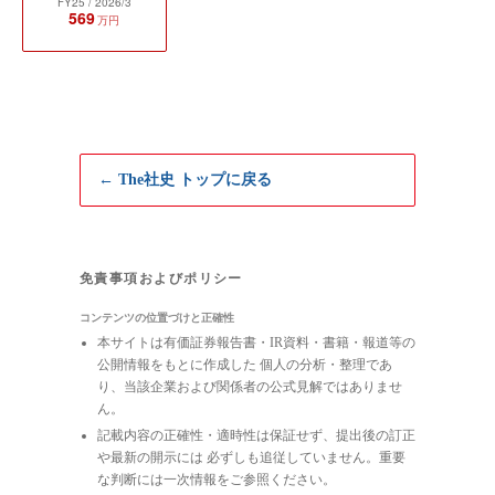
FY25
/ 2026/3
569
万円
← The社史 トップに戻る
免責事項およびポリシー
コンテンツの位置づけと正確性
本サイトは有価証券報告書・IR資料・書籍・報道等の
公開情報をもとに作成した 個人の分析・整理であ
り、当該企業および関係者の公式見解ではありませ
ん。
記載内容の正確性・適時性は保証せず、提出後の訂正
や最新の開示には 必ずしも追従していません。重要
な判断には一次情報をご参照ください。