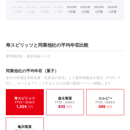
寿スピリッツと同業他社の平均年収比較
業界横比較・最新有報ベース
同業他社の平均年収
（菓子）
各社の有価証券報告書「従業員の状況」より最新掲載値を集計（
FY25
·
4
社）。 カードをクリックするとその企業の業績ページへ移動します。
寿スピリッツ
森永製菓
カルビー
FY25
/ 2026/3
FY25
/ 2026/3
FY25
/ 2026/3
1,024
835
686
万円
万円
万円
亀田製菓