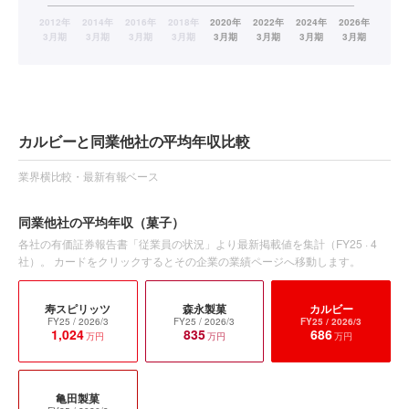
カルビーと同業他社の平均年収比較
業界横比較・最新有報ベース
同業他社の平均年収
（菓子）
各社の有価証券報告書「従業員の状況」より最新掲載値を集計（
FY25
·
4
社）。 カードをクリックするとその企業の業績ページへ移動します。
寿スピリッツ
森永製菓
カルビー
FY25
/ 2026/3
FY25
/ 2026/3
FY25
/ 2026/3
1,024
835
686
万円
万円
万円
亀田製菓