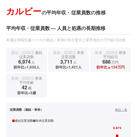
カルビー
の平均年収・従業員数の推移
平均年収・従業員数 — 人員と処遇の長期推移
有価証券報告書ベースの連結／単体の年次変化と業界他社の平均給与比較
連結・2026/3
連結
単体・2026/3
単体
単体・2026/3
単体
従業員数
従業員数
平均給与
6,974
3,711
686
人
人
万円
前年比+1,836人
前年比+1,421人
前年比▲134万円
単体・2026/3
単体
平均年齢
42
歳
前年比+3歳
従業員数（連結・単体）
単位：
名
連結従業員数
単体従業員数