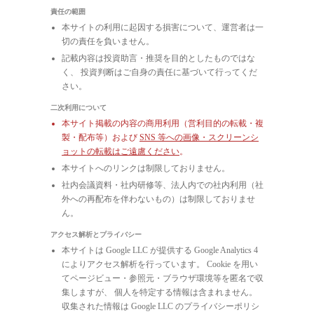
責任の範囲
本サイトの利用に起因する損害について、運営者は一
切の責任を負いません。
記載内容は投資助言・推奨を目的としたものではな
く、 投資判断はご自身の責任に基づいて行ってくだ
さい。
二次利用について
本サイト掲載の内容の商用利用（営利目的の転載・複
製・配布等）および
SNS 等への画像・スクリーンシ
ョットの転載はご遠慮ください
。
本サイトへのリンクは制限しておりません。
社内会議資料・社内研修等、法人内での社内利用（社
外への再配布を伴わないもの）は制限しておりませ
ん。
アクセス解析とプライバシー
本サイトは Google LLC が提供する Google Analytics 4
によりアクセス解析を行っています。 Cookie を用い
てページビュー・参照元・ブラウザ環境等を匿名で収
集しますが、 個人を特定する情報は含まれません。
収集された情報は Google LLC のプライバシーポリシ