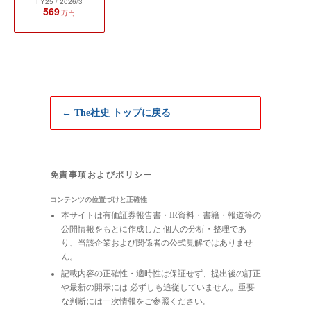
FY25
/ 2026/3
569
万円
← The社史 トップに戻る
免責事項およびポリシー
コンテンツの位置づけと正確性
本サイトは有価証券報告書・IR資料・書籍・報道等の
公開情報をもとに作成した 個人の分析・整理であ
り、当該企業および関係者の公式見解ではありませ
ん。
記載内容の正確性・適時性は保証せず、提出後の訂正
や最新の開示には 必ずしも追従していません。重要
な判断には一次情報をご参照ください。