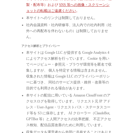
製・配布等）および
SNS 等への画像・スクリーンシ
ョットの転載はご遠慮ください
。
本サイトへのリンクは制限しておりません。
社内会議資料・社内研修等、法人内での社内利用（社
外への再配布を伴わないもの）は制限しておりませ
ん。
アクセス解析とプライバシー
本サイトは Google LLC が提供する Google Analytics 4
によりアクセス解析を行っています。 Cookie を用い
てページビュー・参照元・ブラウザ環境等を匿名で収
集しますが、 個人を特定する情報は含まれません。
収集された情報は Google LLC のプライバシーポリシ
ーに基づき、 同社のサービス提供・維持・改善等の
目的でも利用される場合があります。
本サイトの配信に用いている Amazon CloudFront のア
クセスログを取得しています。 リクエスト元 IP アド
レス・User-Agent・リクエストパス・ステータスコー
ド等を S3 に保存します。 AI クローラー（ClaudeBot,
GPTBot 等）と人間アクセスの比率把握、 不正アクセ
ス検知、配信品質改善のために利用しています。
収集データを運営者から外部に共有することはありま