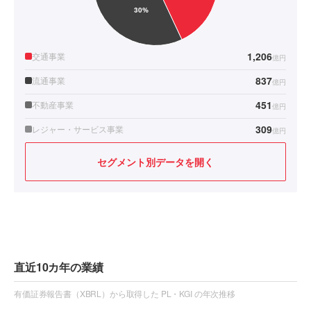
1,206
交通事業
億円
837
流通事業
億円
451
不動産事業
億円
309
レジャー・サービス事業
億円
セグメント別データを開く
直近10カ年の業績
有価証券報告書（XBRL）から取得した PL・KGI の年次推移