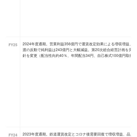
2024年度通期。営業利益356億円で運賃改定効果による増収増益、
FY25
渡の反動で純利益は243億円と大幅減益。第20次総合経営計画を見
針を変更（配当性向約40％、年間配当34円、自己株式100億円取得）
2023年度通期。鉄道運賃改定とコロナ後需要回復で増収増益、品川
FY24