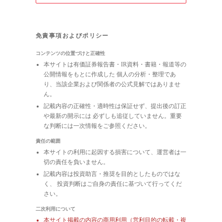
免責事項およびポリシー
コンテンツの位置づけと正確性
本サイトは有価証券報告書・IR資料・書籍・報道等の
公開情報をもとに作成した 個人の分析・整理であ
り、当該企業および関係者の公式見解ではありませ
ん。
記載内容の正確性・適時性は保証せず、提出後の訂正
や最新の開示には 必ずしも追従していません。重要
な判断には一次情報をご参照ください。
責任の範囲
本サイトの利用に起因する損害について、運営者は一
切の責任を負いません。
記載内容は投資助言・推奨を目的としたものではな
く、 投資判断はご自身の責任に基づいて行ってくだ
さい。
二次利用について
本サイト掲載の内容の商用利用（営利目的の転載・複