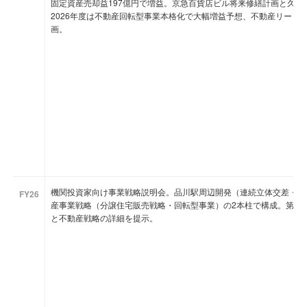
固定資産売却益197億円で増益。京急百貨店ビル将来修繕計画と久里
2026年度は不動産回転型事業本格化で大幅増益予想、不動産リート組
画。
機関投資家向け事業戦略説明会。品川駅周辺開発（連続立体交差・羽
FY26
産事業戦略（分譲住宅販売戦略・回転型事業）の2本柱で構成。第2
と不動産戦略の詳細を提示。