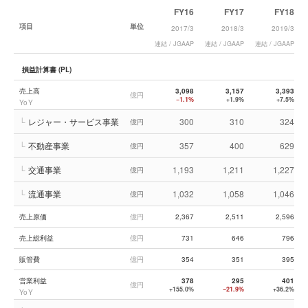
FY16
FY17
FY18
項目
単位
2017/3
2018/3
2019/3
連結 / JGAAP
連結 / JGAAP
連結 / JGAAP
損益計算書 (PL)
売上高
3,098
3,157
3,393
億円
−1.1%
+1.9%
+7.5%
YoY
└
レジャー・サービス事業
300
310
324
億円
└
不動産事業
357
400
629
億円
└
交通事業
1,193
1,211
1,227
億円
└
流通事業
1,032
1,058
1,046
億円
売上原価
億円
2,367
2,511
2,596
売上総利益
億円
731
646
796
販管費
億円
354
351
395
営業利益
378
295
401
億円
+155.0%
−21.9%
+36.2%
YoY