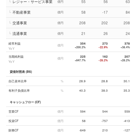
└
レジャー・サービス事業
55
56
63
億円
└
不動産事業
58
-17
84
億円
└
交通事業
208
202
208
億円
└
流通事業
21
26
24
億円
経常利益
354
273
378
億円
+200.2%
−22.9%
+38.4%
YoY
当期純利益
225
162
207
億円
+847.7%
−28.2%
+28.2%
YoY
貸借対照表 (BS)
自己資本比率
%
28.9
28.8
30.1
有利子負債比率
%
40.3
38.0
35.3
キャッシュフロー (CF)
営業CF
億円
594
544
559
投資CF
億円
58
-757
-413
財務CF
億円
-649
210
-127