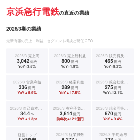
京浜急行電鉄
の直近の業績
2026/3期の業績
最新有報の売上・利益・セグメント構成と現任 CEO
2026/3
売上高
2026/3
売上総利益
2026/3
販売費及び一般管理費
3,042
800
465
億円
億円
億円
YoY+3.5%
YoY+1.8%
YoY+8.2%
2026/3
営業利益
2026/3
経常利益
2026/3
親会社株主に帰属する当期純利益
336
289
275
億円
億円
億円
YoY▲5.9%
YoY▲17.5%
YoY+13.1%
2026/3
自己資本比率
2026/3
有利子負債合計
2026/3
現金同等物期末残高
34.4
3,614
670
%
億円
億円
YoY▲1.3pt
前年比+121億円
YoY▲9.4%
2026/3
従業員数
2026/3
平均給与
経営トップ
8,177
723
川俣幸宏
人
万円