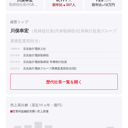
取締役社長(代表取締役)社長執行役員グループ業務監査部担当
前年比▲307人
前年比+18万円
経営トップ
川俣幸宏
（取締役社長(代表取締役)社長執行役員グループ
業務監査部担当）
1986/4
京浜急行電鉄入社
2016/6
京浜急行電鉄取締役
2019/6
京浜急行電鉄取締役 常務執行役員
2022/4
京浜急行電鉄グループ業務監査部担当(現)
歴代社長一覧を開く
売上高分解（直近10ヵ年・億円）
営業利益
販管費
売上原価