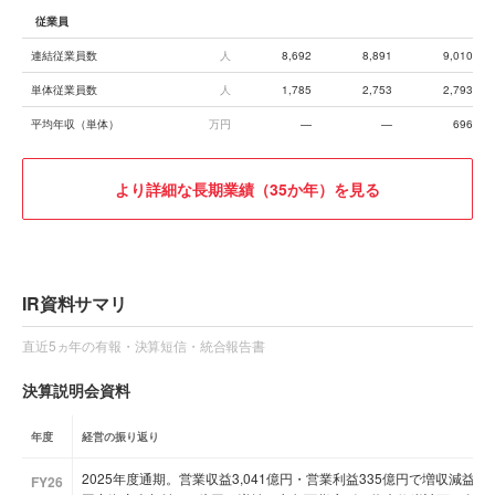
従業員
連結従業員数
人
8,692
8,891
9,010
単体従業員数
人
1,785
2,753
2,793
平均年収（単体）
万円
—
—
696
より詳細な長期業績（35か年）を見る
IR資料サマリ
直近5ヵ年の有報・決算短信・統合報告書
決算説明会資料
年度
経営の振り返り
2025年度通期。営業収益3,041億円・営業利益335億円で増収減
FY26