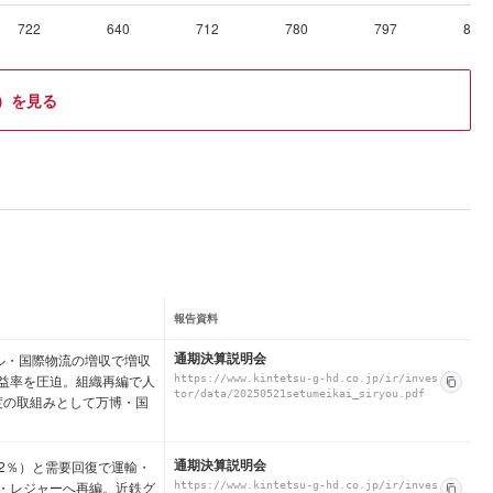
722
640
712
780
797
823
）を見る
報告資料
通期決算説明会
ホテル・国際物流の増収で増収
益率を圧迫。組織再編で人
https://www.kintetsu-g-hd.co.jp/ir/inves
tor/data/20250521setumeikai_siryou.pdf
度の取組みとして万博・国
通期決算説明会
0.2％）と需要回復で運輸・
・レジャーへ再編。近鉄グ
https://www.kintetsu-g-hd.co.jp/ir/inves