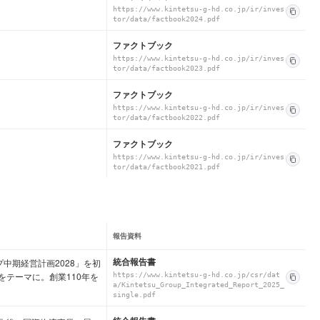
https://www.kintetsu-g-hd.co.jp/ir/inves
tor/data/factbook2024.pdf
ファクトブック
https://www.kintetsu-g-hd.co.jp/ir/inves
tor/data/factbook2023.pdf
ファクトブック
https://www.kintetsu-g-hd.co.jp/ir/inves
tor/data/factbook2022.pdf
ファクトブック
https://www.kintetsu-g-hd.co.jp/ir/inves
tor/data/factbook2021.pdf
報告資料
統合報告書
中期経営計画2028」を初
テーマに。創業110年を
https://www.kintetsu-g-hd.co.jp/csr/dat
a/Kintetsu_Group_Integrated_Report_2025_
single.pdf