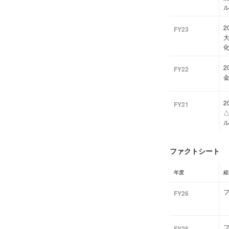
2
FY23
2
FY22
金
2
FY21
△
ファクトシート
年度
経
FY26
フ
FY25