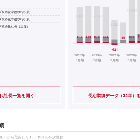
プ取締役常務執行役員
プ取締役専務執行役員
プ取締役社長（現在）
代社長一覧を開く
長期業績データ（34年）
績
L）から取得した PL・KGI の年次推移