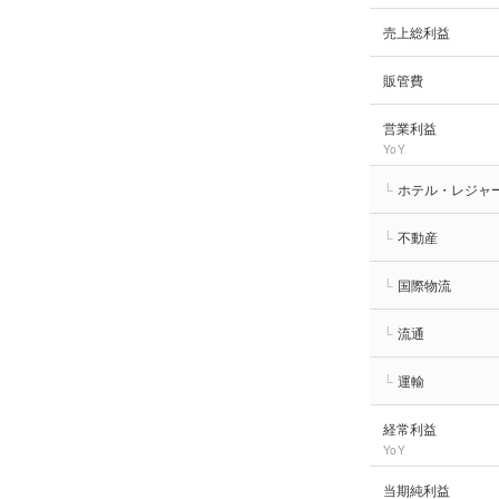
売上総利益
販管費
営業利益
YoY
└
ホテル・レジャ
└
不動産
└
国際物流
└
流通
└
運輸
経常利益
YoY
当期純利益