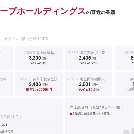
ープホールディングス
の直近の業績
・セグメント構成と現任 CEO
高
2026/3
売上総利益
2026/3
販売費及び一般管理費
2026
3,300
2,406
8
円
億円
億円
YoY+2.8%
YoY+1.7%
Y
比率
2026/3
有利子負債合計
2026/3
現金同等物期末残高
経
9,488
2,001
億円
億円
代表
前年比+508億円
YoY▲13.6%
売上高分解（直近10ヵ年・億円）
営業利益
販管費
売上原価
取締役社長）
プ入社
㈱執行役員