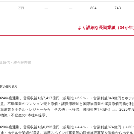
—
—
804
743
万円
より詳細な長期業績（34か年
算短信・統合報告書
営の振り返り
024年度通期。営業収益1兆7,417億円（前期比＋6.9％）・営業利益843億円と
減益。不動産業のマンション売上原価・諸費用増加と国際物流業の運賃原価高騰が利
材派遣業をホテル・レジャーから「その他」へ移管、減損損失17億円計上。2025年
際物流・不動産の3本柱を提示。
023年度通期。営業収益1兆6,295億円（前期比＋4.4％）・営業利益874億円（＋3
流通・ホテル全業績が増益。志摩スペイン村事業等の観光施設事業を運輸からホテル