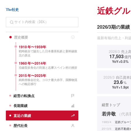
近鉄グル
The社史
2026/3期の業績
歴史概要
最新有報の売上・利益
1910
年〜
1959
年
2026/3
売上
戦時統合で誕生した日本最長私鉄と新幹線敗
17,503
北の原点
億
YoY+0.5%
1960
年〜
2014
年
沿線型多角化の到達と志摩スペイン村の挫折
2015
年〜
2025
年
2026/3
自己資本
純粋持株会社化、コロナ最大赤字、国際物流
23.6
%
への軸足移行
YoY+1.9pt
経営の転換点
経営トップ
長期業績
若井敬
（代表
直近の業績
1983/4
近鉄グルー
歴代社長
2013/6
近鉄不動産