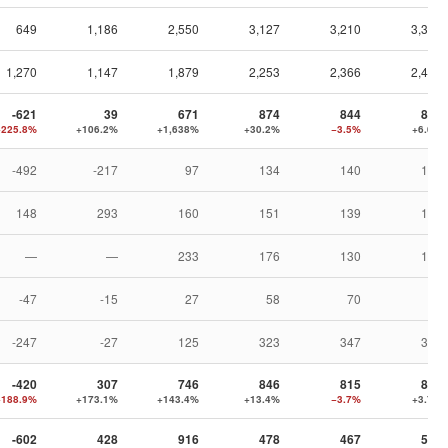
649
1,186
2,550
3,127
3,210
3,300
1,270
1,147
1,879
2,253
2,366
2,406
-621
39
671
874
844
894
−225.8%
+106.2%
+1,638%
+30.2%
−3.5%
+6.0%
-492
-217
97
134
140
138
148
293
160
151
139
144
—
—
233
176
130
120
-47
-15
27
58
70
92
-247
-27
125
323
347
381
-420
307
746
846
815
846
−188.9%
+173.1%
+143.4%
+13.4%
−3.7%
+3.7%
-602
428
916
478
467
538