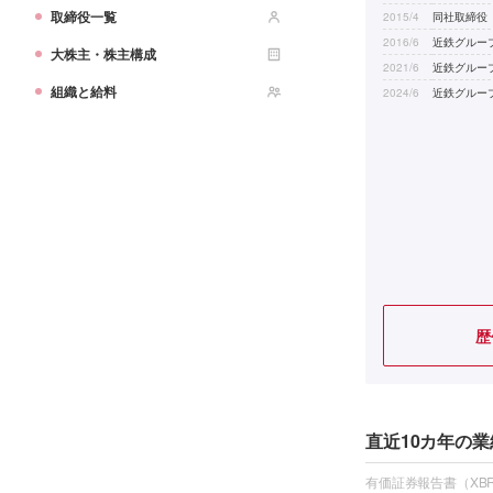
取締役一覧
2015/4
同社取締役
2016/6
近鉄グルー
大株主・株主構成
2021/6
近鉄グルー
組織と給料
2024/6
近鉄グルー
歴
直近10カ年の業
有価証券報告書（XBR