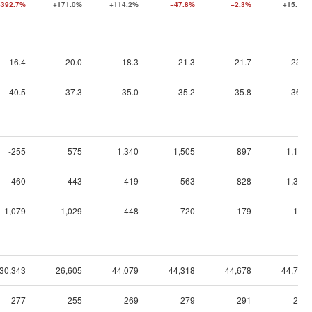
−392.7%
+171.0%
+114.2%
−47.8%
−2.3%
+15.1%
16.4
20.0
18.3
21.3
21.7
23.6
40.5
37.3
35.0
35.2
35.8
36.6
-255
575
1,340
1,505
897
1,181
-460
443
-419
-563
-828
-1,389
1,079
-1,029
448
-720
-179
-199
30,343
26,605
44,079
44,318
44,678
44,759
277
255
269
279
291
264