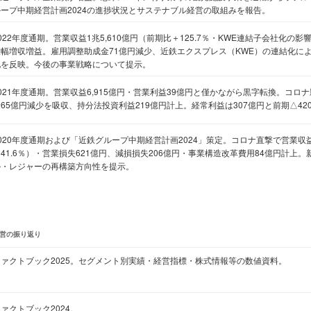
ループ中期経営計画2024の進捗状況とサステナブル経営の取組みを報告。
022年度通期。営業収益1兆5,610億円（前期比＋125.7％・KWE連結子会社化の影
大幅増収増益。雇用調整助成金71億円減少、近鉄エクスプレス（KWE）の連結化に
化を反映。今後の事業戦略について提示。
021年度通期。営業収益6,915億円・営業利益39億円と僅かながら黒字転換。コロ
65億円減少を吸収、持分法投資利益219億円計上。経常利益は307億円と前期△4
020年度通期および「近鉄グループ中期経営計画2024」策定。コロナ直撃で営業収益
41.6％）・営業損失621億円、減損損失206億円・事業構造改革費用84億円計上
ル・レジャーの再構築方向性を提示。
営の振り返り
ファクトブック2025。セグメント別実績・経営指標・株式情報等の数値資料。
ァクトブック2024。