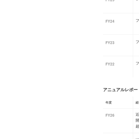
フ
FY24
フ
FY23
フ
FY22
アニュアルレポート
年度
経
近
FY26