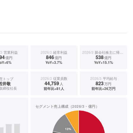
/3
営業利益
2026/3
経常利益
2026/3
親会社株主に帰属する当期純利益
94
846
538
億円
億円
億円
oY+6%
YoY+3.7%
YoY+15.1%
2026/3
従業員数
2026/3
平均給与
営トップ
44,759
823
若井敬
人
万円
取締役社長
前年比+81人
前年比+26万円
セグメント売上構成（2026/3・億円）