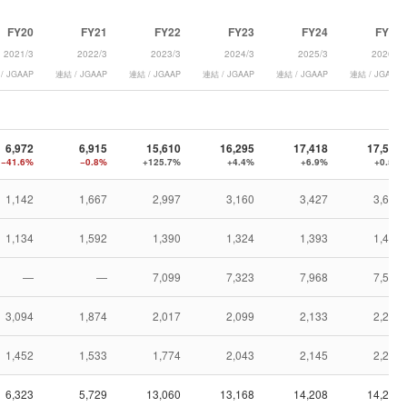
FY20
FY21
FY22
FY23
FY24
FY25
2021/3
2022/3
2023/3
2024/3
2025/3
2026/3
/ JGAAP
連結 / JGAAP
連結 / JGAAP
連結 / JGAAP
連結 / JGAAP
連結 / JGAAP
6,972
6,915
15,610
16,295
17,418
17,503
−41.6%
−0.8%
+125.7%
+4.4%
+6.9%
+0.5%
1,142
1,667
2,997
3,160
3,427
3,672
1,134
1,592
1,390
1,324
1,393
1,472
—
—
7,099
7,323
7,968
7,531
3,094
1,874
2,017
2,099
2,133
2,235
1,452
1,533
1,774
2,043
2,145
2,233
6,323
5,729
13,060
13,168
14,208
14,203