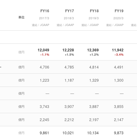
FY16
FY17
FY18
FY19
単位
2017/3
2018/3
2019/3
2020/3
連結 / JGAAP
連結 / JGAAP
連結 / JGAAP
連結 / JGAAP
連結 
12,049
12,228
12,369
11,942
億円
−1.1%
+1.5%
+1.2%
−3.4%
ー
4,706
4,785
4,814
4,491
億円
1,223
1,187
1,329
1,300
億円
—
—
—
—
億円
3,743
3,907
3,887
3,855
億円
2,245
2,212
2,197
2,147
億円
9,861
10,021
10,134
9,873
億円