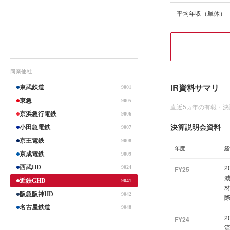
平均年収（単体）
同業他社
IR資料サマリ
東武鉄道
9001
東急
9005
直近5ヵ年の有報・決
京浜急行電鉄
9006
決算説明会資料
小田急電鉄
9007
京王電鉄
9008
年度
経
京成電鉄
9009
2
西武HD
9024
FY25
近鉄GHD
9041
阪急阪神HD
9042
名古屋鉄道
9048
2
FY24