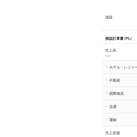
項目
損益計算書 (PL)
売上高
YoY
└
ホテル・レジャ
└
不動産
└
国際物流
└
流通
└
運輸
売上原価