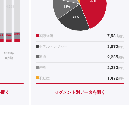
7,531
国際物流
億円
3,672
ホテル・レジャー
億円
2,235
流通
億円
2,233
運輸
億円
1,472
不動産
億円
を開く
セグメント別データを開く