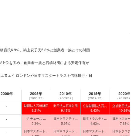
石橋寬氏6.9%、鳩山安子氏5.3%と創業者一族とその財団
創業家系が上位を固め、創業者一族と石橋財団による安定保有が
ンク エヌエイ ロンドンや日本マスタートラスト信託銀行・日
2000年
2005年
2010年
2015年
2020年
（2005/12）
（2009/12）
（2014/12）
（2019/12）
-
財団法人石橋財団
財団法人石橋財団
公益財団法人石…
公益財団法人石
9.21%
9.43%
9.43%
10.89%
-
ザ チェース …
日本トラスティ…
日本トラスティ…
日本マスタート
5.34%
5.97%
4.63%
7.63%
-
日本マスタート…
日本マスタート…
日本マスタート…
日本トラスティ