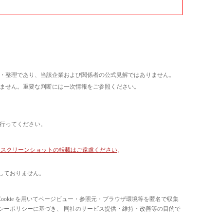
析・整理であり、当該企業および関係者の公式見解ではありません。
いません。重要な判断には一次情報をご参照ください。
て行ってください。
像・スクリーンショットの転載はご遠慮ください
。
しておりません。
ています。 Cookie を用いてページビュー・参照元・ブラウザ環境等を匿名で収集
ライバシーポリシーに基づき、 同社のサービス提供・維持・改善等の目的で