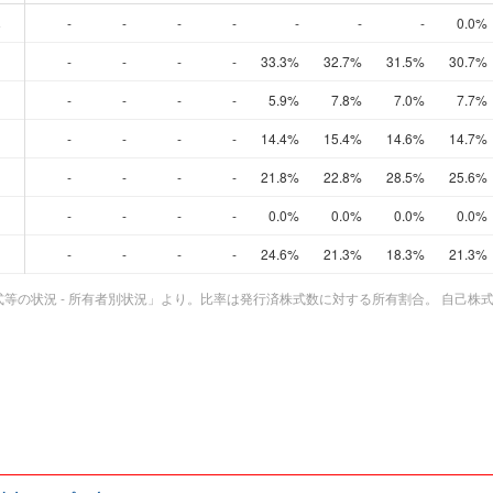
比率の推移）
-
-
-
-
-
-
-
0.0%
-
-
-
-
33.3%
32.7%
31.5%
30.7%
-
-
-
-
5.9%
7.8%
7.0%
7.7%
-
-
-
-
14.4%
15.4%
14.6%
14.7%
-
-
-
-
21.8%
22.8%
28.5%
25.6%
-
-
-
-
0.0%
0.0%
0.0%
0.0%
-
-
-
-
24.6%
21.3%
18.3%
21.3%
等の状況 - 所有者別状況」より。比率は発行済株式数に対する所有割合。 自己