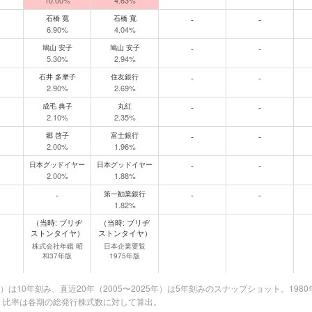
10.00%
4.63%
石橋 寬
石橋 寬
-
-
6.90%
4.04%
鳩山 安子
鳩山 安子
-
-
5.30%
2.94%
石井 多摩子
住友銀行
-
-
2.90%
2.69%
成毛 典子
丸紅
-
-
2.10%
2.35%
郷 啓子
富士銀行
-
-
2.00%
1.96%
日本グッドイヤー
日本グッドイヤー
-
-
2.00%
1.88%
-
第一勧業銀行
-
-
1.82%
（当時: ブリヂ
（当時: ブリヂ
ストンタイヤ）
ストンタイヤ）
株式会社年鑑 昭
日本企業要覧
和37年版
1975年版
00年）は10年刻み、直近20年（2005〜2025年）は5年刻みのスナップショット
。比率は各期の総発行株式数に対して算出。