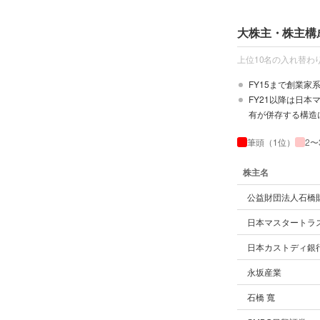
大株主・株主構
上位10名の入れ替わ
FY15まで創業家
FY21以降は日本
有が併存する構造
筆頭（1位）
2〜
株主名
大株主上位10位の年
公益財団法人石橋
日本マスタートラ
日本カストディ銀
永坂産業
石橋 寬