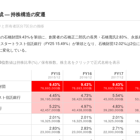
成 — 持株構造の変遷
りと所有者区分7区分の推移
系の石橋財団9.43%を筆頭に、創業者の石橋正二郎氏の長男・石橋寬氏2.83%、永坂
マスタートラスト信託銀行（FY25 15.49%）が筆頭となり、石橋財団12.02%
に変化している。
3位
数値は持株比率(%)／保有株数。株主名をクリックで正式名称を表示
FY15
FY16
FY17
2015/12
2016/12
2017/12
9.43%
9.43%
9.43%
次推移
財団
76,693,000株
76,693,000株
76,693,000株
76
4.45%
4.73%
5.54%
スト信託銀行
36,195,000株
38,420,000株
45,005,000株
53
5.22%
4.97%
4.83%
行
42,457,000株
40,438,000株
39,280,000株
38
2.01%
2.01%
2.01%
16,325,000株
16,325,000株
16,325,000株
16
2.83%
2.83%
2.71%
23,000,000株
23,000,000株
22,000,000株
22
-
-
-