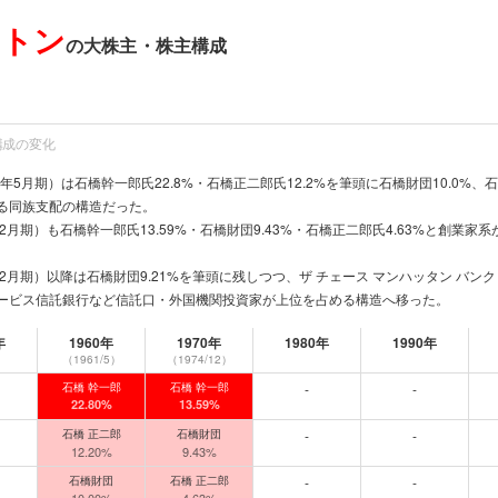
ストン
の大株主・株主構成
構成の変化
1年5月期）は石橋幹一郎氏22.8%・石橋正二郎氏12.2%を筆頭に石橋財団10.0%、
る同族支配の構造だった。
4年12月期）も石橋幹一郎氏13.59%・石橋財団9.43%・石橋正二郎氏4.63%と
5年12月期）以降は石橋財団9.21%を筆頭に残しつつ、ザ チェース マンハッタン バ
ービス信託銀行など信託口・外国機関投資家が上位を占める構造へ移った。
年
1960年
1970年
1980年
1990年
（1961/5）
（1974/12）
0位（前半10年刻み・直近5年刻みのスナップショット）
石橋 幹一郎
石橋 幹一郎
-
-
22.80%
13.59%
石橋 正二郎
石橋財団
-
-
12.20%
9.43%
石橋財団
石橋 正二郎
-
-