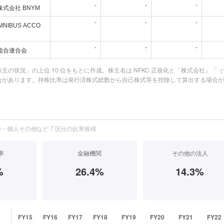
-
-
-
式会社 BNYM
-
-
-
OMNIBUS ACCO
-
-
-
組合連合会
主の状況」の上位 10 位をもとに作成。株主名は NFKC 正規化と「株式会社」
合があります。持株比率は発行済株式総数から自己株式等を控除して算出する場合が
・個人その他など 7 区分の比率推移
率
金融機関
その他の法人
%
26.4%
14.3%
）
FY15
FY16
FY17
FY18
FY19
FY20
FY21
FY22