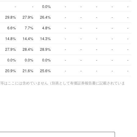
-
-
0.0%
-
-
-
-
-
29.8%
27.9%
26.4%
-
-
-
-
-
6.6%
7.7%
4.8%
-
-
-
-
-
14.8%
14.4%
14.3%
-
-
-
-
-
27.9%
28.4%
28.9%
-
-
-
-
-
0.0%
0.0%
0.0%
-
-
-
-
-
20.9%
21.6%
25.6%
-
-
-
-
-
株式等はここには含めていません（別表として有価証券報告書に記載されていま