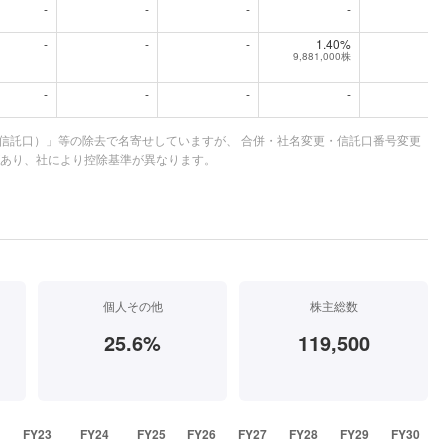
-
-
-
-
-
-
-
1.40%
9,881,000株
-
-
-
-
「（信託口）」等の除去で名寄せしていますが、 合併・社名変更・信託口番号変更
あり、社により控除基準が異なります。
個人その他
株主総数
25.6%
119,500
FY23
FY24
FY25
FY26
FY27
FY28
FY29
FY30