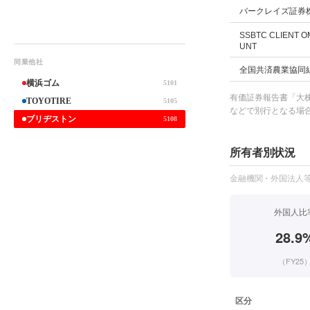
バークレイズ証券株
SSBTC CLIENT 
UNT
同業他社
全国共済農業協同
横浜ゴム
5101
有価証券報告書「大株
TOYOTIRE
5105
などで別行となる場
ブリヂストン
5108
所有者別状況
金融機関・外国法人等
外国人比
28.9
（FY25
区分