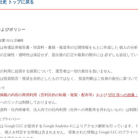
e社史 トップに戻る
およびポリシー
位置づけと正確性
は有価証券報告書・IR資料・書籍・報道等の公開情報をもとに作成した 個人の分
の正確性・適時性は保証せず、提出後の訂正や最新の開示には 必ずしも追従して
の利用に起因する損害について、運営者は一切の責任を負いません。
は投資助言・推奨を目的としたものではなく、 投資判断はご自身の責任に基づい
いて
ト掲載の内容の商用利用（営利目的の転載・複製・配布等）および
SNS 等への画
へのリンクは制限しておりません。
議資料・社内研修等、法人内での社内利用（社外への再配布を伴わないもの）は制限
とプライバシー
 Google LLC が提供する Google Analytics 4 によりアクセス解析を行っ
、 個人を特定する情報は含まれません。 収集された情報は Google LLC のプ