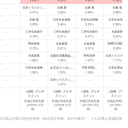
4.49%
4.20%
4.60%
4.58%
-
日本トラスティ…
石橋 寛
石橋 寛
石橋 寬
4.47%
3.33%
2.99%
2.98%
-
石橋 寬
日本生命保険
日本生命保険
日本生命保険
3.25%
2.46%
2.22%
2.50%
-
三井住友銀行
三井住友銀行
三井住友銀行
永坂産業
2.16%
2.21%
2.21%
2.32%
-
野村證券
永坂産業
永坂産業
SMBC日興証券
2.15%
2.01%
2.01%
2.20%
-
永坂産業
全国共済農業協…
野村證券
日本トラスティ
1.96%
1.55%
1.57%
1.77%
-
日本生命保険
みずほコーポレ…
THE BAN…
日本証券金融
1.92%
1.53%
1.36%
1.63%
-
-
日本トラスティ…
-
-
1.47%
（当時: ブリヂ
（当時: ブリヂ
（当時: ブリヂ
（当時: ブリヂ
ストン）
ストン）
ストン）
ストン）
有価証券報告書
有価証券報告書
有価証券報告書
有価証券報告書
（2005年12月
（2009年12月
（2014年12月
（2019年12月
期）
期）
期）
期）
。1980年以前は外部の歴史的史料（株式会社年鑑、会社年鑑等）、それ以降は有価証券