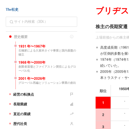
ブリヂ
The社史
株主の長期変遷
歴史概要
上場前後からの株主
1931
年〜
1967
年
高度成長期（196
石橋家による久留米タイヤ事業と国内基盤の
が圧倒的多数を握
確立
1974年（197
1968
年〜
2000
年
続いていた。
創業者退場とファイアストン買収によるグロ
ーバル化
2005年（200
本トラスティ・サ
2001
年〜
2026
年
グローバル再編とソリューション事業の創出
1950
順位
経営の転換点
年代別の大株主上位1
-
1
長期業績
-
直近の業績
2
歴代社長
-
3