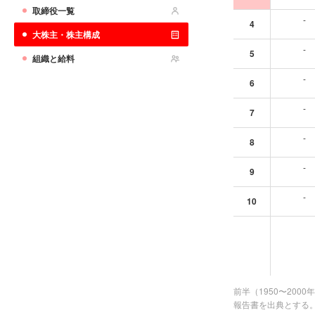
取締役一覧
-
4
大株主・株主構成
-
5
組織と給料
-
6
-
7
-
8
-
9
-
10
前半（1950〜20
報告書を出典とする